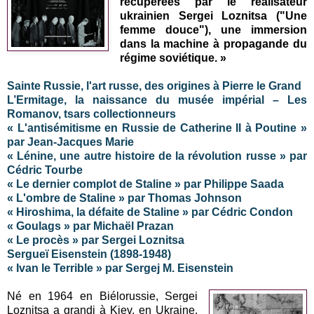
récupérées par le réalisateur
ukrainien Sergei Loznitsa ("Une
femme douce"), une immersion
dans la machine à propagande du
régime soviétique. »
Sainte Russie, l'art russe, des origines à Pierre le Grand
L’Ermitage, la naissance du musée impérial – Les
Romanov, tsars collectionneurs
« L'antisémitisme en Russie de Catherine II à Poutine »
par Jean-Jacques Marie
« Lénine, une autre histoire de la révolution russe » par
Cédric Tourbe
« Le dernier complot de Staline » par Philippe Saada
« L'ombre de Staline » par Thomas Johnson
« Hiroshima, la défaite de Staline » par Cédric Condon
« Goulags » par Michaël Prazan
« Le procès » par Sergei Loznitsa
Sergueï Eisenstein (1898-1948)
« Ivan le Terrible » par Sergej M. Eisenstein
Né en 1964 en Biélorussie, Sergei
Loznitsa a grandi à Kiev, en Ukraine.