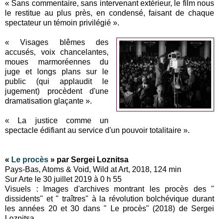
« Sans commentaire, sans intervenant extérieur, le film nous
le restitue au plus près, en condensé, faisant de chaque
spectateur un témoin privilégié ».
« Visages blêmes des
accusés, voix chancelantes,
moues marmoréennes du
juge et longs plans sur le
public (qui applaudit le
jugement) procèdent d'une
dramatisation glaçante ».
« La justice comme un
spectacle édifiant au service d'un pouvoir totalitaire ».
«
Le procès
» par Sergei Loznitsa
Pays-Bas, Atoms & Void, Wild at Art, 2018, 124 min
Sur Arte le 30 juillet 2019 à 0 h 55
Visuels : Images d'archives montrant les procès des "
dissidents" et " traîtres" à la révolution bolchévique durant
les années 20 et 30 dans " Le procès" (2018) de Sergei
Loznitsa