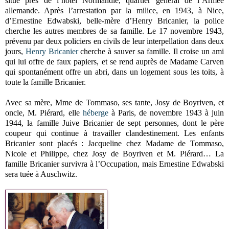
situé près de l’hôtel Normandie, quartier général de l’Armée
allemande. Après l’arrestation par la milice, en 1943, à Nice,
d’Ernestine Edwabski, belle-mère d’Henry Bricanier, la police
cherche les autres membres de sa famille. Le 17 novembre 1943,
prévenu par deux policiers en civils de leur interpellation dans deux
jours,
Henry Bricanier
cherche à sauver sa famille. Il croise un ami
qui lui offre de faux papiers, et se rend auprès de Madame Carven
qui spontanément offre un abri, dans un logement sous les toits, à
toute la famille Bricanier.
Avec sa mère, Mme de Tommaso, ses tante, Josy de Boyriven, et
oncle, M. Piérard, elle
héberge
à Paris, de novembre 1943 à juin
1944, la famille Juive Bricanier de sept personnes, dont le père
coupeur qui continue à travailler clandestinement. Les enfants
Bricanier sont placés : Jacqueline chez Madame de Tommaso,
Nicole et Philippe, chez Josy de Boyriven et M. Piérard… La
famille Bricanier survivra à l’Occupation, mais Ernestine Edwabski
sera tuée à Auschwitz.