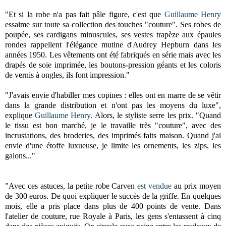
"Et si la robe n'a pas fait pâle figure, c'est que
Guillaume Henry
essaime sur toute sa collection des touches "couture". Ses robes de
poupée, ses cardigans minuscules, ses vestes trapèze aux épaules
rondes rappellent l'élégance mutine d'Audrey Hepburn dans les
années 1950. Les vêtements ont été fabriqués en série mais avec les
drapés de soie imprimée, les boutons-pression géants et les coloris
de vernis à ongles, ils font impression."
"J'avais envie d'habiller mes copines : elles ont en marre de se vêtir
dans la grande distribution et n'ont pas les moyens du luxe",
explique
Guillaume Henry
. Alors, le styliste serre les prix. "Quand
le tissu est bon marché, je le travaille très "couture", avec des
incrustations, des broderies, des imprimés faits maison. Quand j'ai
envie d'une étoffe luxueuse, je limite les ornements, les zips, les
galons..."
"Avec ces astuces, la petite robe Carven
est vendue
au prix moyen
de 300 euros. De quoi expliquer le succès de la griffe. En quelques
mois, elle a pris place dans plus de 400 points de vente. Dans
l'atelier de couture, rue Royale à Paris, les gens s'entassent à cinq