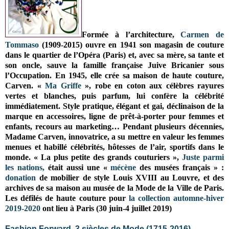
Formée à l’architecture,
Carmen de
Tommaso
(1909-2015) ouvre en 1941 son magasin de couture
dans le quartier de l’Opéra (Paris) et, avec sa mère, sa tante et
son oncle, sauve la famille française Juive Bricanier sous
l’Occupation. En 1945, elle crée sa maison de haute couture,
Carven. «
Ma Griffe
», robe en coton aux célèbres rayures
vertes et blanches, puis parfum, lui confère la célébrité
immédiatement. Style pratique, élégant et gai, déclinaison de la
marque en accessoires, ligne de prêt-à-porter pour femmes et
enfants, recours au marketing… Pendant plusieurs décennies,
Madame Carven, innovatrice, a su mettre en valeur les femmes
menues et habillé célébrités, hôtesses de l’air, sportifs dans le
monde. « La plus petite des grands couturiers »,
Juste parmi
les nations,
était aussi une «
mécène
des musées français » :
donation
de mobilier de style Louis XVIII au Louvre, et des
archives de sa maison au musée de la Mode de la Ville de Paris.
Les défilés de haute couture pour
la collection automne-hiver
2019-2020
ont lieu à Paris (30 juin-4 juillet 2019)
Fashion Forward, 3 siècles de Mode (1715-2016)