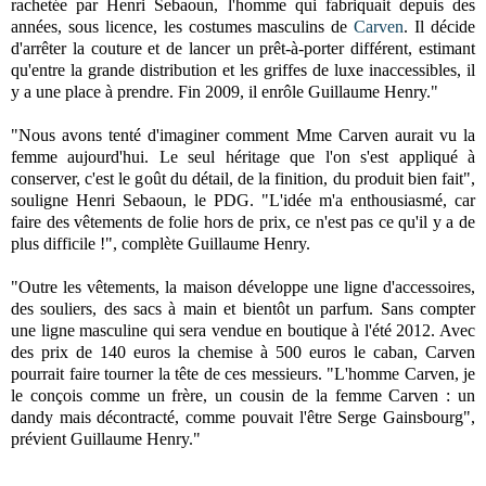
rachetée par Henri Sebaoun, l'homme qui fabriquait depuis des
années, sous licence, les costumes masculins de
Carven
. Il décide
d'arrêter la couture et de lancer un prêt-à-porter différent, estimant
qu'entre la grande distribution et les griffes de luxe inaccessibles, il
y a une place à prendre. Fin 2009, il enrôle Guillaume Henry."
"Nous avons tenté d'imaginer comment Mme Carven aurait vu la
femme aujourd'hui. Le seul héritage que l'on s'est appliqué à
conserver, c'est le goût du détail, de la finition, du produit bien fait",
souligne Henri Sebaoun, le PDG. "L'idée m'a enthousiasmé, car
faire des vêtements de folie hors de prix, ce n'est pas ce qu'il y a de
plus difficile !", complète Guillaume Henry.
"Outre les vêtements, la maison développe une ligne d'accessoires,
des souliers, des sacs à main et bientôt un parfum. Sans compter
une ligne masculine qui sera vendue en boutique à l'été 2012. Avec
des prix de 140 euros la chemise à 500 euros le caban, Carven
pourrait faire tourner la tête de ces messieurs. "L'homme Carven, je
le conçois comme un frère, un cousin de la femme Carven : un
dandy mais décontracté, comme pouvait l'être Serge Gainsbourg",
prévient Guillaume Henry."