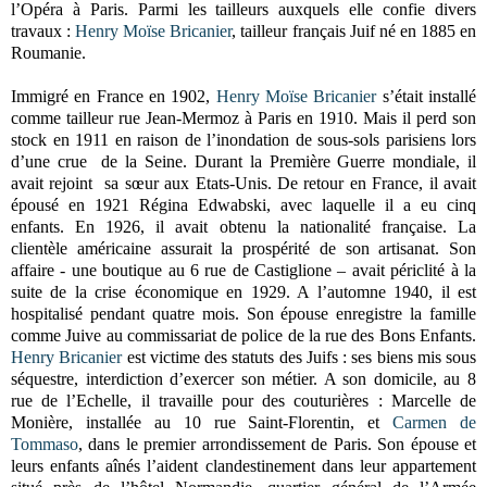
l’Opéra à Paris. Parmi les tailleurs auxquels elle confie divers
travaux :
Henry Moïse Bricanier
, tailleur français Juif né en 1885 en
Roumanie.
Immigré en France en 1902,
Henry Moïse Bricanier
s’était installé
comme tailleur rue Jean-Mermoz à Paris en 1910. Mais il perd son
stock en 1911 en raison de l’inondation de sous-sols parisiens lors
d’une crue de la Seine. Durant la Première Guerre mondiale, il
avait rejoint sa sœur aux Etats-Unis. De retour en France, il avait
épousé en 1921 Régina Edwabski, avec laquelle il a eu cinq
enfants. En 1926, il avait obtenu la nationalité française. La
clientèle américaine assurait la prospérité de son artisanat. Son
affaire - une boutique au 6 rue de Castiglione – avait périclité à la
suite de la crise économique en 1929. A l’automne 1940, il est
hospitalisé pendant quatre mois. Son épouse enregistre la famille
comme Juive au commissariat de police de la rue des Bons Enfants.
Henry Bricanier
est victime des statuts des Juifs : ses biens mis sous
séquestre, interdiction d’exercer son métier. A son domicile, au 8
rue de l’Echelle, il travaille pour des couturières : Marcelle de
Monière, installée au 10 rue Saint-Florentin, et
Carmen de
Tommaso
, dans le premier arrondissement de Paris. Son épouse et
leurs enfants aînés l’aident clandestinement dans leur appartement