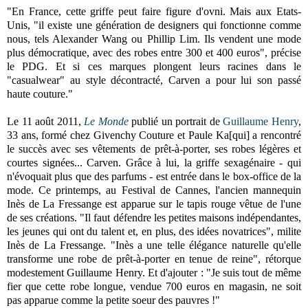
"En France, cette griffe peut faire figure d'ovni. Mais aux Etats-
Unis, "il existe une génération de designers qui fonctionne comme
nous, tels Alexander Wang ou Phillip Lim. Ils vendent une mode
plus démocratique, avec des robes entre 300 et 400 euros", précise
le PDG. Et si ces marques plongent leurs racines dans le
"casualwear" au style décontracté, Carven a pour lui son passé
haute couture."
Le 11 août 2011,
Le Monde
publié un portrait de
Guillaume Henry
,
33 ans, formé chez Givenchy Couture et Paule Ka[qui] a rencontré
le succès avec ses vêtements de prêt-à-porter, ses robes légères et
courtes signées... Carven.
Grâce à lui, la griffe sexagénaire - qui
n'évoquait plus que des parfums - est entrée dans le box-office de la
mode. Ce printemps, au Festival de Cannes, l'ancien mannequin
Inès de La Fressange est apparue sur le tapis rouge vêtue de l'une
de ses créations. "Il faut défendre les petites maisons indépendantes,
les jeunes qui ont du talent et, en plus, des idées novatrices", milite
Inès de La Fressange. "Inès a une telle élégance naturelle qu'elle
transforme une robe de prêt-à-porter en tenue de reine", rétorque
modestement Guillaume Henry. Et d'ajouter : "Je suis tout de même
fier que cette robe longue, vendue 700 euros en magasin, ne soit
pas apparue comme la petite soeur des pauvres !"