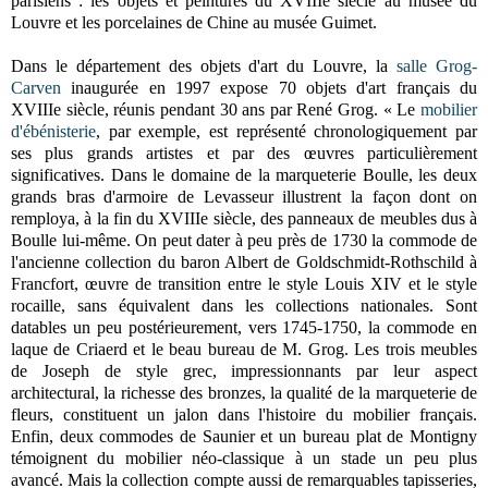
parisiens : les objets et peintures du XVIIIe siècle au musée du
Louvre et les porcelaines de Chine au musée Guimet.
Dans le département des objets d'art du Louvre, la
salle Grog-
Carven
inaugurée en 1997 expose 70 objets d'art français du
XVIIIe siècle, réunis pendant 30 ans par René Grog. « Le
mobilier
d'ébénisterie
, par exemple, est représenté chronologiquement par
ses plus grands artistes et par des œuvres particulièrement
significatives. Dans le domaine de la marqueterie Boulle, les deux
grands bras d'armoire de Levasseur illustrent la façon dont on
remploya, à la fin du XVIIIe siècle, des panneaux de meubles dus à
Boulle lui-même. On peut dater à peu près de 1730 la commode de
l'ancienne collection du baron Albert de Goldschmidt-Rothschild à
Francfort, œuvre de transition entre le style Louis XIV et le style
rocaille, sans équivalent dans les collections nationales. Sont
datables un peu postérieurement, vers 1745-1750, la commode en
laque de Criaerd et le beau bureau de M. Grog. Les trois meubles
de Joseph de style grec, impressionnants par leur aspect
architectural, la richesse des bronzes, la qualité de la marqueterie de
fleurs, constituent un jalon dans l'histoire du mobilier français.
Enfin, deux commodes de Saunier et un bureau plat de Montigny
témoignent du mobilier néo-classique à un stade un peu plus
avancé. Mais la collection compte aussi de remarquables tapisseries,