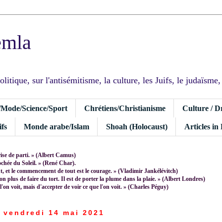
emla
tique, sur l'antisémitisme, la culture, les Juifs, le judaïsme, I
/Mode/Science/Sport
Chrétiens/Christianisme
Culture / D
fs
Monde arabe/Islam
Shoah (Holocaust)
Articles in
rise de parti. » (Albert Camus)
rochée du Soleil. » (René Char).
 et le commencement de tout est le courage. » (Vladimir Jankélévitch)
non plus de faire du tort. Il est de porter la plume dans la plaie. » (Albert Londres)
 l'on voit, mais d'accepter de voir ce que l'on voit. » (Charles Péguy)
vendredi 14 mai 2021