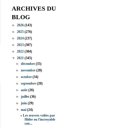
ARCHIVES DU
BLOG
►
2026
(143)
►
2025
(276)
►
2024
(237)
►
2023
(307)
►
2022
(384)
▼
2021
(345)
►
décembre
(35)
►
novembre
(28)
►
octobre
(34)
►
septembre
(20)
►
août
(26)
►
juillet
(36)
►
juin
(29)
▼
mai
(24)
« Les œuvres volées par
Hitler ou l'incroyable
sau...