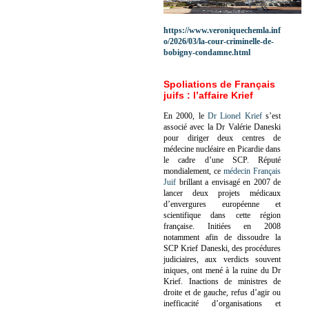
https://www.veroniquechemla.inf
o/2026/03/la-cour-criminelle-de-
bobigny-condamne.html
Spoliations de Français
juifs : l’affaire Krief
En 2000, le
Dr Lionel Krief
s’est
associé avec la Dr Valérie Daneski
pour diriger deux centres de
médecine nucléaire en Picardie dans
le cadre d’une SCP.
Réputé
mondialement, ce
médecin Français
Juif
brillant a envisagé en 2007 de
lancer deux projets médicaux
d’envergures européenne et
scientifique dans cette région
française.
Initiées en 2008
notamment afin de dissoudre la
SCP Krief Daneski, des procédures
judiciaires, aux verdicts souvent
iniques, ont mené à la ruine du Dr
Krief.
Inactions de ministres de
droite et de gauche, refus d’agir ou
inefficacité d’organisations et