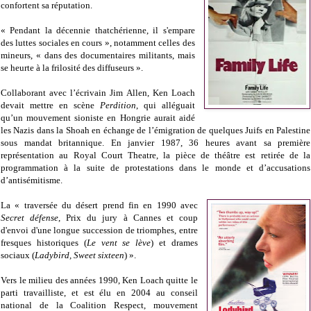
confortent sa réputation.
« Pendant la décennie thatchérienne, il s'empare
des luttes sociales en cours », notamment celles des
mineurs, « dans des documentaires militants, mais
se heurte à la frilosité des diffuseurs ».
Collaborant avec l’écrivain Jim Allen, Ken Loach
devait mettre en scène
Perdition
, qui alléguait
qu’un mouvement sioniste en Hongrie aurait aidé
les Nazis dans la Shoah en échange de l’émigration de quelques Juifs en Palestine
sous mandat britannique. En janvier 1987, 36 heures avant sa première
représentation au Royal Court Theatre, la pièce de théâtre est retirée de la
programmation à la suite de protestations dans le monde et d’accusations
d’antisémitisme.
La « traversée du désert prend fin en 1990 avec
Secret défense
, Prix du jury à Cannes et coup
d'envoi d'une longue succession de triomphes, entre
fresques historiques (
Le vent se lève
) et drames
sociaux (
Ladybird, Sweet sixteen
) ».
Vers le milieu des années 1990, Ken Loach quitte le
parti travailliste, et est élu en 2004 au conseil
national de la Coalition Respect, mouvement