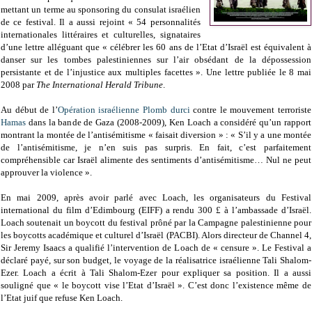
mettant un terme au sponsoring du consulat israélien
de ce festival. Il a aussi rejoint « 54 personnalités
internationales littéraires et culturelles, signataires
d’une lettre alléguant que « célébrer les 60 ans de l’Etat d’Israël est équivalent à
danser sur les tombes palestiniennes sur l’air obsédant de la dépossession
persistante et de l’injustice aux multiples facettes ». Une lettre publiée le 8 mai
2008 par
The International Herald Tribune
.
Au début de l’
Opération israélienne Plomb durci
contre le mouvement terroriste
Hamas
dans la bande de Gaza (2008-2009), Ken Loach a considéré qu’un rapport
montrant la montée de l’antisémitisme « faisait diversion » : « S’il y a une montée
de l’antisémitisme, je n’en suis pas surpris. En fait, c’est parfaitement
compréhensible car Israël alimente des sentiments d’antisémitisme… Nul ne peut
approuver la violence ».
En mai 2009, après avoir parlé avec Loach, les organisateurs du Festival
international du film d’Edimbourg (EIFF) a rendu 300 £ à l’ambassade d’Israël.
Loach soutenait un boycott du festival prôné par la Campagne palestinienne pour
les boycotts académique et culturel d’Israël (PACBI). Alors directeur de Channel 4,
Sir Jeremy Isaacs a qualifié l’intervention de Loach de « censure ». Le Festival a
déclaré payé, sur son budget, le voyage de la réalisatrice israélienne Tali Shalom-
Ezer. Loach a écrit à Tali Shalom-Ezer pour expliquer sa position. Il a aussi
souligné que « le boycott vise l’Etat d’Israël ». C’est donc l’existence même de
l’Etat juif que refuse Ken Loach.