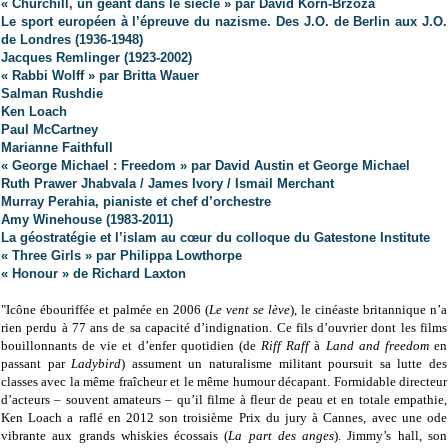
« Churchill, un géant dans le siècle » par David Korn-Brzoza
Le sport européen à l’épreuve du nazisme. Des J.O. de Berlin aux J.O.
de Londres (1936-1948)
Jacques Remlinger (1923-2002)
« Rabbi Wolff » par Britta Wauer
Salman Rushdie
Ken Loach
Paul McCartney
Marianne Faithfull
« George Michael : Freedom » par David Austin et George Michael
Ruth Prawer Jhabvala / James Ivory / Ismail Merchant
Murray Perahia, pianiste et chef d’orchestre
Amy Winehouse (1983-2011)
La géostratégie et l’islam au cœur du colloque du Gatestone Institute
« Three Girls » par Philippa Lowthorpe
« Honour » de Richard Laxton
"Icône ébouriffée et palmée en 2006 (
Le vent se lève
), le cinéaste britannique n’a
rien perdu à 77 ans de sa capacité d’indignation. Ce fils d’ouvrier dont les films
bouillonnants de vie et d’enfer quotidien (de
Riff Raff
à
Land and freedom
en
passant par
Ladybird
) assument un naturalisme militant poursuit sa lutte des
classes avec la même fraîcheur et le même humour décapant. Formidable directeur
d’acteurs – souvent amateurs – qu’il filme à fleur de peau et en totale empathie,
Ken Loach a raflé en 2012 son troisième Prix du jury à Cannes, avec une ode
vibrante aux grands whiskies écossais (
La part des anges
). Jimmy’s hall, son