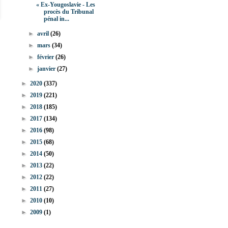
« Ex-Yougoslavie - Les
procès du Tribunal
pénal in...
►
avril
(26)
►
mars
(34)
►
février
(26)
►
janvier
(27)
►
2020
(337)
►
2019
(221)
►
2018
(185)
►
2017
(134)
►
2016
(98)
►
2015
(68)
►
2014
(50)
►
2013
(22)
►
2012
(22)
►
2011
(27)
►
2010
(10)
►
2009
(1)