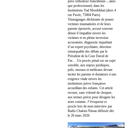
juive orthodoxe francilienne -, ainsi
que professionnel, dans les
Institutions Yad Mordekhaï (alors 4
rue Pavée, 75004 Paris).
Témoignages déchirants de jeunes
victimes traumatisées et de leurs
parents éprouvés, accusé souvent
dénué d’empathie envers les
victimes et en pleine inversion
accusatoire, diagnostic inquiétant
d’un expert psychiatre, direction
remarquable des débats par le
Président de la Cour David de
Pas… Un procès pénal sur un sujet
sensible, aux enjeux juridiques,
juifs, moraux et médicaux devant
inciter les parents et donateurs à une
exigence vitale envers les
institutions juives françaises
accueillant des enfants. Cet article
recourt, sans volonté de choquer,
aux termes précis pour désigner les
actes commis. J’évoquerai ce
procès lors de mon interview par
Radio Chalom Nitsan diffusée dès
le 26 mars 2026.