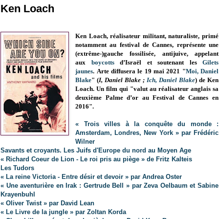
Ken Loach
Ken Loach, réalisateur militant, naturaliste, primé
notamment au festival de Cannes, représente une
(extrême-)gauche fossilisée, antijuive, appelant
aux
boycotts
d’Israël et soutenant les
Gilets
jaunes
.
Arte diffusera le 19 mai 2021 "
Moi, Daniel
Blake
" (
I, Daniel Blake ;
Ich, Daniel Blake
) de Ken
Loach.
Un film qui "valut au réalisateur anglais sa
deuxième Palme d’or au Festival de Cannes en
2016".
« Trois villes à la conquête du monde :
Amsterdam, Londres, New York » par Frédéric
Wilner
Savants et croyants. Les Juifs d'Europe du nord au Moyen Age
« Richard Coeur de Lion - Le roi pris au piège » de Fritz Kalteis
Les Tudors
« La reine Victoria - Entre désir et devoir » par Andrea Oster
« Une aventurière en Irak : Gertrude Bell » par Zeva Oelbaum et Sabine
Krayenbuhl
« Oliver Twist » par David Lean
« Le Livre de la jungle » par Zoltan Korda