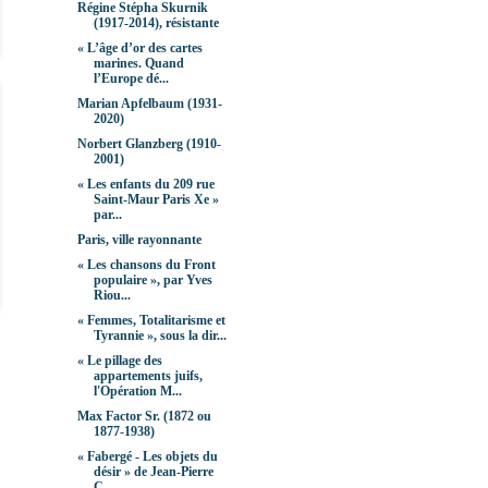
Régine Stépha Skurnik
(1917-2014), résistante
« L’âge d’or des cartes
marines. Quand
l’Europe dé...
Marian Apfelbaum (1931-
2020)
Norbert Glanzberg (1910-
2001)
« Les enfants du 209 rue
Saint-Maur Paris Xe »
par...
Paris, ville rayonnante
« Les chansons du Front
populaire », par Yves
Riou...
« Femmes, Totalitarisme et
Tyrannie », sous la dir...
« Le pillage des
appartements juifs,
l'Opération M...
Max Factor Sr. (1872 ou
1877-1938)
« Fabergé - Les objets du
désir » de Jean-Pierre
C...