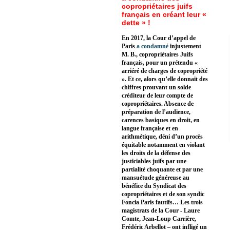
copropriétaires juifs
français en créant leur «
dette » !
En 2017, la Cour d’appel de
Paris
a condamné
injustement
M. B., copropriétaires Juifs
français, pour un prétendu «
arriéré de charges de copropriété
». Et ce, alors qu’elle donnait des
chiffres prouvant un solde
créditeur de leur compte de
copropriétaires. Absence de
préparation de l’audience,
carences basiques en droit, en
langue française et en
arithmétique, déni d’un procès
équitable notamment en violant
les droits de la défense des
justiciables juifs par une
partialité choquante et par une
mansuétude généreuse au
bénéfice du Syndicat des
copropriétaires et de son syndic
Foncia Paris fautifs… Les trois
magistrats de la Cour - Laure
Comte, Jean-Loup Carrière,
Frédéric Arbellot – ont infligé un