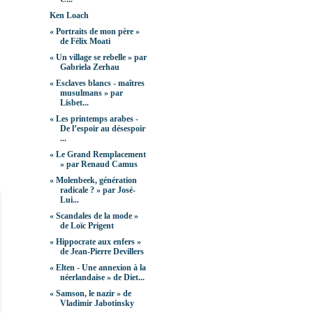
Ken Loach
« Portraits de mon père »
de Félix Moati
« Un village se rebelle » par
Gabriela Zerhau
« Esclaves blancs - maîtres
musulmans » par
Lisbet...
« Les printemps arabes -
De l’espoir au désespoir
...
« Le Grand Remplacement
» par Renaud Camus
« Molenbeek, génération
radicale ? » par José-
Lui...
« Scandales de la mode »
de Loïc Prigent
« Hippocrate aux enfers »
de Jean-Pierre Devillers
« Elten - Une annexion à la
néerlandaise » de Diet...
« Samson, le nazir » de
Vladimir Jabotinsky