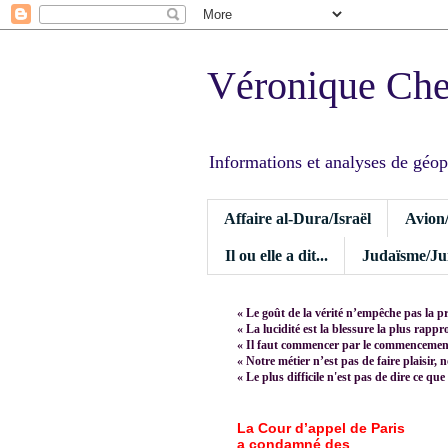
Véronique Ch
Informations et analyses de géopoli
Affaire al-Dura/Israël
Avion
Il ou elle a dit...
Judaïsme/Jui
« Le goût de la vérité n’empêche pas la p
« La lucidité est la blessure la plus rapp
« Il faut commencer par le commencement,
« Notre métier n’est pas de faire plaisir, 
« Le plus difficile n'est pas de dire ce que
La Cour d’appel de Paris
a condamné des