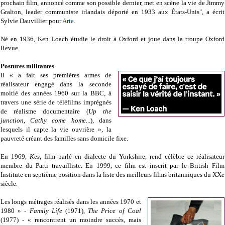
prochain film, annoncé comme son possible dernier, met en scène la vie de Jimmy
Gralton, leader communiste irlandais déporté en 1933 aux États-Unis", a écrit
Sylvie Dauvillier pour
Arte
.
Né en 1936, Ken Loach étudie le droit à Oxford et joue dans la troupe Oxford
Revue.
Postures militantes
Il « a fait ses premières armes de
réalisateur engagé dans la seconde
moitié des années 1960 sur la BBC, à
travers une série de téléfilms imprégnés
de réalisme documentaire (
Up the
junction, Cathy come home.
..), dans
lesquels il capte la vie ouvrière », la
pauvreté créant des familles sans domicile fixe.
En 1969,
Kes
, film parlé en dialecte du Yorkshire, rend célèbre ce réalisateur
membre du Parti travailliste. En 1999, ce film est inscrit par le British Film
Institute en septième position dans la liste des meilleurs films britanniques du XXe
siècle.
Les longs métrages réalisés dans les années 1970 et
1980 » -
Family Life
(1971),
The Price of Coal
(1977) - « rencontrent un moindre succès, mais