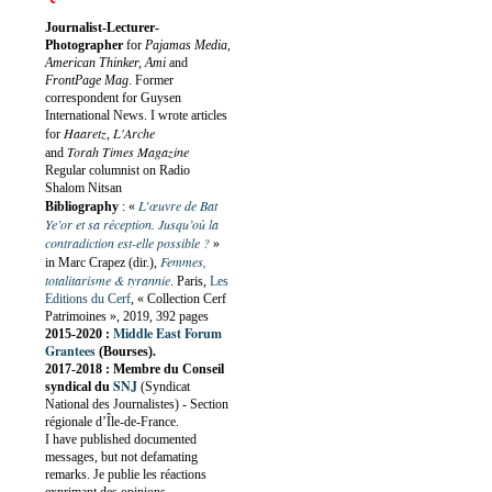
Journalist-Lecturer-
Photographer
for
Pajamas Media,
American Thinker, Ami
and
FrontPage Mag
. Former
correspondent for Guysen
International News. I wrote articles
Haaretz
L'Arche
for
,
Torah Times Magazine
and
Regular columnist on Radio
Shalom Nitsan
L’œuvre de Bat
Bibliography
:
«
Ye’or et sa réception. Jusqu’où la
contradiction est-elle possible ?
»
Femmes,
in Marc Crapez (dir.),
totalitarisme & tyrannie
. Paris,
Les
Editions du Cerf
, « Collection Cerf
Patrimoines », 2019, 392 pages
Middle East Forum
2015-2020 :
Grantees
(Bourses).
2017-2018 : Membre du Conseil
SNJ
syndical du
(Syndicat
National des Journalistes) - Section
régionale d’Île-de-France.
I have published documented
messages, but not defamating
remarks. Je publie les réactions