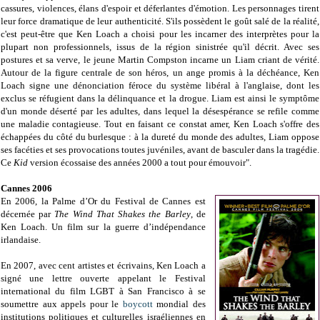
cassures, violences, élans d'espoir et déferlantes d'émotion. Les personnages tirent
leur force dramatique de leur authenticité. S'ils possèdent le goût salé de la réalité,
c'est peut-être que Ken Loach a choisi pour les incarner des interprètes pour la
plupart non professionnels, issus de la région sinistrée qu'il décrit. Avec ses
postures et sa verve, le jeune Martin Compston incarne un Liam criant de vérité.
Autour de la figure centrale de son héros, un ange promis à la déchéance, Ken
Loach signe une dénonciation féroce du système libéral à l'anglaise, dont les
exclus se réfugient dans la délinquance et la drogue. Liam est ainsi le symptôme
d'un monde déserté par les adultes, dans lequel la désespérance se refile comme
une maladie contagieuse. Tout en faisant ce constat amer, Ken Loach s'offre des
échappées du côté du burlesque : à la dureté du monde des adultes, Liam oppose
ses facéties et ses provocations toutes juvéniles, avant de basculer dans la tragédie.
Ce
Kid
version écossaise des années 2000 a tout pour émouvoir".
Cannes 2006
En 2006, la Palme d’Or du Festival de Cannes est
décernée par
The Wind
That Shakes the Barley
, de
Ken Loach. Un film sur la guerre d’indépendance
irlandaise.
En 2007, avec cent artistes et écrivains, Ken Loach a
signé une lettre ouverte appelant le Festival
international du film LGBT à San Francisco à se
soumettre aux appels pour le
boycott
mondial des
institutions politiques et culturelles israéliennes en