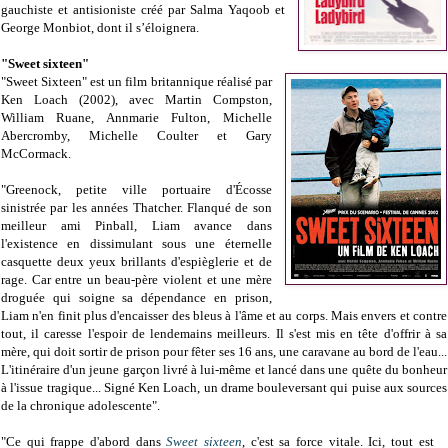
gauchiste et antisioniste créé par Salma Yaqoob et
George Monbiot, dont il s’éloignera.
"Sweet sixteen"
"Sweet Sixteen" est un film britannique réalisé par
Ken Loach (2002), avec Martin Compston,
William Ruane, Annmarie Fulton, Michelle
Abercromby, Michelle Coulter et Gary
McCormack.
"Greenock, petite ville portuaire d'Écosse
sinistrée par les années Thatcher. Flanqué de son
meilleur ami Pinball, Liam avance dans
l'existence en dissimulant sous une éternelle
casquette deux yeux brillants d'espièglerie et de
rage. Car entre un beau-père violent et une mère
droguée qui soigne sa dépendance en prison,
Liam n'en finit plus d'encaisser des bleus à l'âme et au corps. Mais envers et contre
tout, il caresse l'espoir de lendemains meilleurs. Il s'est mis en tête d'offrir à sa
mère, qui doit sortir de prison pour fêter ses 16 ans, une caravane au bord de l'eau...
L'itinéraire d'un jeune garçon livré à lui-même et lancé dans une quête du bonheur
à l'issue tragique... Signé Ken Loach, un drame bouleversant qui puise aux sources
de la chronique adolescente".
"Ce qui frappe d'abord dans
Sweet sixteen
, c'est sa force vitale. Ici, tout est