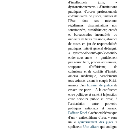
d’intellectuels juifs, «
dysfonctionnements » d’institutions
publiques, d'ordres professionnels
et d'auxiliaires de justice, faillites de
l’Etat dans ses missions
régaliennes, discriminations non
sanctionnées,
establishment
, entités
et bureaucraties incontrôlés ou
oublieux de leurs missions, absence
de mises en jeu de responsabilités
publiques, intérêt général dédaigné,
« système-de-santé-que-le-monde-
entier-nous-envie » partialement
peu sourcilleux, propos antisémites,
soupçons d’affairisme, de
collusions et de conflits d’intérêt,
omerta
médiatique, harcèlements
tous azimuts visant le couple Krief,
menace d'un
huissier de justice
de
casser une porte…
A la confluence
entre politique et santé, à la jonction
entre secteurs public et privé, à
l’articulation entre pouvoirs
politiques nationaux et locaux,
l’affaire Krief
s’avère emblématique
d’un « antisémitisme d’Etat » sous
un «
gouvernement des juges
»
spoliateur.
Une affaire
qui souligne