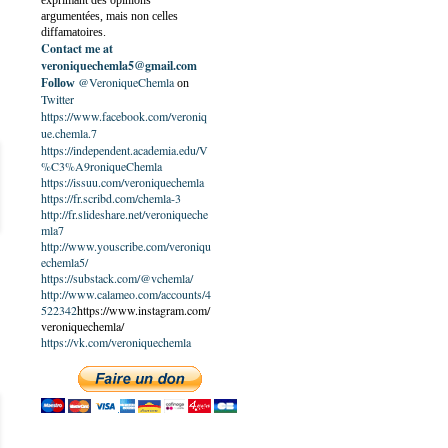
exprimant des opinions
argumentées, mais non celles
diffamatoires.
Contact me at
veroniquechemla5@gmail.com
@VeroniqueChemla
Follow
on
Twitter
https://www.facebook.com/veroniq
ue.chemla.7
https://independent.academia.edu/V
%C3%A9roniqueChemla
https://issuu.com/veroniquechemla
https://fr.scribd.com/chemla-3
http://fr.slideshare.net/veroniqueche
mla7
http://www.youscribe.com/veroniqu
echemla5/
https://substack.com/@vchemla/
http://www.calameo.com/accounts/4
522342
https://www.instagram.com/
veroniquechemla/
https://vk.com/veroniquechemla