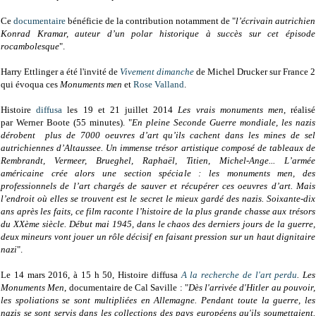
Ce
documentaire
bénéficie de la contribution notamment de "
l’écrivain autrichien
Konrad Kramar, auteur d’un polar historique à succès sur cet épisode
rocambolesque
".
Harry Ettlinger a été l'invité de
Vivement dimanche
de Michel Drucker sur France 2
qui évoqua ces
Monuments men
et
Rose Valland
.
Histoire
diffusa
les 19 et 21 juillet 2014
Les vrais monuments men
, réalisé
par Werner Boote (55 minutes). "
En pleine Seconde Guerre mondiale, les nazis
dérobent plus de 7000 oeuvres d’art qu’ils cachent dans les mines de sel
autrichiennes d’Altaussee. Un immense trésor artistique composé de tableaux de
Rembrandt, Vermeer, Brueghel, Raphaël, Titien, Michel-Ange... L’armée
américaine crée alors une section spéciale : les monuments men, des
professionnels de l’art chargés de sauver et récupérer ces oeuvres d’art. Mais
l’endroit où elles se trouvent est le secret le mieux gardé des nazis. Soixante-dix
ans après les faits, ce film raconte l’histoire de la plus grande chasse aux trésors
du XXème siècle. Début mai 1945, dans le chaos des derniers jours de la guerre,
deux mineurs vont jouer un rôle décisif en faisant pression sur un haut dignitaire
nazi
".
Le 14 mars 2016, à 15 h 50, Histoire diffusa
A la recherche de l'art perdu
. Les
Monuments Men
, documentaire de Cal Saville : "
Dès l'arrivée d'Hitler au pouvoir,
les spoliations se sont multipliées en Allemagne. Pendant toute la guerre, les
nazis se sont servis dans les collections des pays européens qu'ils soumettaient.