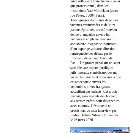
juive orthodoxe francilienne -, ainsi
que professionnel, dans les
Institutions Yad Mordekhaï (alors 4
rue Pavée, 75004 Paris).
Témoignages déchirants de jeunes
victimes traumatisées et de leurs
parents éprouvés, accusé souvent
dénué d’empathie envers les
victimes et en pleine inversion
accusatoire, diagnostic inquiétant
d’un expert psychiatre, direction
remarquable des débats par le
Président de la Cour David de
Pas… Un procès pénal sur un sujet
sensible, aux enjeux juridiques,
juifs, moraux et médicaux devant
inciter les parents et donateurs à une
exigence vitale envers les
institutions juives françaises
accueillant des enfants. Cet article
recourt, sans volonté de choquer,
aux termes précis pour désigner les
actes commis. J’évoquerai ce
procès lors de mon interview par
Radio Chalom Nitsan diffusée dès
le 26 mars 2026.