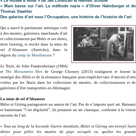
« Le musée d’Hitler » de Jan Lorenzen et Hannes Schuler
« Main basse sur l’art. La méthode nazie » d’Oliver Halmburger et de
Thomas Staehler
Des galeries d’art sous l’Occupation, une histoire de l’histoire de l’art
Qui a sauvé le patrimoine artistique volé
à des musées, galeristes, marchands d’art
et collectionneurs par Hitler et ses sbires,
dont Goering, et stocké dans la mine de
sel d’Altaussee (Autriche), dans la
région du
camp de Mauthausen
?
Le Train
, de John Frankenheimer (1964)
et
The Monuments Men
de George Clooney (2013) soulignent et louent la
stratégie des Alliés et de la résistance française pour empêcher tant d’œuvres d’arts
volées par les Nazis dans les collections de musées, de collectionneurs et de
galeristes d’être transportées en Allemagne.
La mine de sel d’Altaussee
Hitler et Göring partageaient un amour de l’art. Pas de n’importe quel art. Haïssant
et bannissant “l’art dégénéré”, ils prisaient un art classique, conforme à la vision
aryenne de l’art.
«
Tout au long de la Seconde Guerre mondiale, Hitler et Göring ont envoyé leurs
sbires pour piller les musées de pays occupés ou spolier les grands