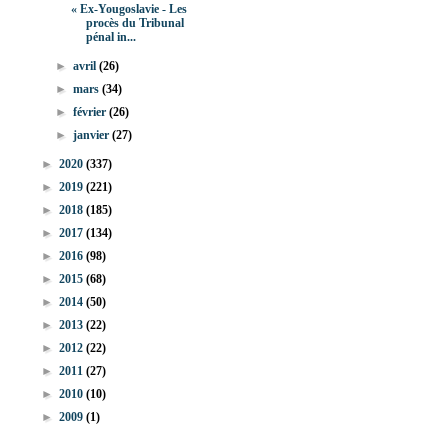
« Ex-Yougoslavie - Les
procès du Tribunal
pénal in...
►
avril
(26)
►
mars
(34)
►
février
(26)
►
janvier
(27)
►
2020
(337)
►
2019
(221)
►
2018
(185)
►
2017
(134)
►
2016
(98)
►
2015
(68)
►
2014
(50)
►
2013
(22)
►
2012
(22)
►
2011
(27)
►
2010
(10)
►
2009
(1)