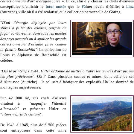
collectionneurs d'art d'origine juive
». Et ce, afin d’y choisir les chefs d’œuvres
susceptibles d’enrichir le
futur musée
que le
Fü
hrer rêvait d’édifier à
Linz
(Autriche), ville où il a été scolarisé, et la collection personnelle de Göring.
“
D’où l’énergie déployée par leurs
sbires à piller des œuvres, parfois de
façon concurrente, dans tous les musées
des pays occupés ou à spolier les grands
collectionneurs d’origine juive comme
la famille Rothschild".
La collection de
Louis et Alphonse de Rothschild est
célèbre.
"Dès le printemps 1944, Hitler ordonne de mettre à l’abri les œuvres d'art pillées
les plus précieuses
”. Où ? Dans plusieurs caches et mines, dont celle de sel
d’Altaussee (Autriche) - le sel sert à fabriquer des explosifs. Un lac dominé de
montagnes majestueuses.
Sur 42 000 m², ces chefs d'œuvres
visaient à "
magnifier l'identité
allemande
" et présenter Hitler en
"
citoyen épris de culture
".
De 1943 à 1945, plus de 6 500 pièces
sont entreposées dans cette mine