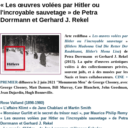
« Les œuvres volées par Hitler ou
l'incroyable sauvetage » de Petra
Dorrmann et Gerhard J. Rekel
Arte rediffusa «
Les œuvres volées par
Hitler ou l'incroyable sauvetage
»
(
Hitlers Madonna Und Die Retter Der
Raubkunst
,
Hitler’s Mona Lisa
) de
Petra Dorrmann et Gerhard J. Rekel
(2013). La quête d’œuvres artistiques
volées à des collectionneurs privées,
souvent juifs, et à des musées par les
Nazis et leurs collaborateurs.
CINE +
PREMIER
diffusera le 2 juin 2021 "Monuments Men" de George Clooney, avec
George Clooney, Matt Damon, Bill Murray, Cate Blanchett, John Goodman,
Jean Dujardin, Hugh Bonneville.
Rose Valland (1898-1980)
« L’affaire Klimt » de Jane Chablani et Martin Smith
« Monsieur Gurlitt et le secret du trésor nazi », par Maurice Philip Remy
« Les œuvres volées par Hitler ou l'incroyable sauvetage » de Petra
Dorrmann et Gerhard J. Rekel