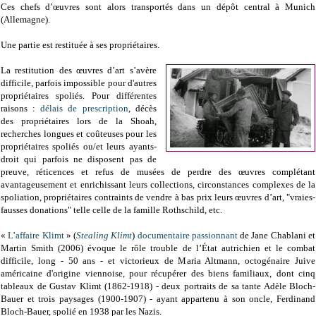
Ces chefs d’œuvres sont alors transportés dans un dépôt central à Munich
(Allemagne).
Une partie est restituée à ses propriétaires.
La restitution des œuvres d’art s’avère
difficile, parfois impossible pour d'autres
propriétaires spoliés. Pour différentes
raisons :
délais de prescription
, décès
des propriétaires lors de la Shoah,
recherches longues et coûteuses pour les
propriétaires spoliés ou/et leurs ayants-
droit qui parfois ne disposent pas de
preuve, réticences et refus de musées de perdre des œuvres complétant
avantageusement et enrichissant leurs collections, circonstances complexes de la
spoliation, propriétaires contraints de vendre à bas prix leurs œuvres d’art, "vraies-
fausses donations" telle celle de la famille Rothschild, etc.
«
L’affaire Klimt
» (
Stealing Klimt
)
documentaire passionnant
de Jane Chablani et
Martin Smith (2006) évoque le rôle trouble de l’État autrichien et le combat
difficile, long - 50 ans - et victorieux de Maria Altmann, octogénaire Juive
américaine d'origine viennoise, pour récupérer des biens familiaux, dont cinq
tableaux de Gustav Klimt (1862-1918) - deux portraits de sa tante Adèle Bloch-
Bauer et trois paysages (1900-1907) - ayant appartenu à son oncle, Ferdinand
Bloch-Bauer, spolié en 1938 par les Nazis.