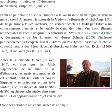
autrichienne : peintures
(L'Astronome
de Vermeer)
,
sculptures, bijoux, etc.
Parmi ce patrimoine artistique européen à la valeur inestimable regroupé dans la
mine de sel d’Altaussee : la statue de la
Madone de Bruges
de Michel-Ange,
L'Art
de la peinture (De Schilderkonst
) de Vermeer acheté en 1940 par Hitler à un
collectionneur viennois, et le retable de Gand des frères Van Eyck, illustres
représentants de l'école des primitifs flamands du XVe siècle. «
Le musée d’Hitler
», documentaire de Jan Lorenzen et Hannes Schuler (2005) s’intéresse
particulièrement à l’enquête visant
L’Adoration de l'Agneau mystique
, célèbre et
convoité retable des frères Hubert (Hubrecht ou Hubertus) Van Eyck (v.1366-
1426), et Jan Van Eyck (v.1390-1441).
Après le suicide du Führer (30 avril
1945), et alors que les Alliés
s’approchent de la mine de sel
d’Altaussee, les nazis responsables de
cet endroit, dont le Gauleiter August
Eigruber, «
se préparent à tout faire
sauter
”, et ce, au moyen de huit bombes
de 500 kg chaque acheminées dans cette
mine. «
Des opposants à ce projet s'en mêlent.
Quelques personnes ont connaissance de ce risque.