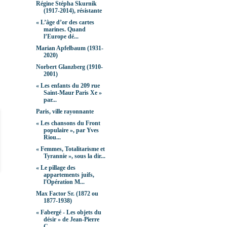
Régine Stépha Skurnik
(1917-2014), résistante
« L’âge d’or des cartes
marines. Quand
l’Europe dé...
Marian Apfelbaum (1931-
2020)
Norbert Glanzberg (1910-
2001)
« Les enfants du 209 rue
Saint-Maur Paris Xe »
par...
Paris, ville rayonnante
« Les chansons du Front
populaire », par Yves
Riou...
« Femmes, Totalitarisme et
Tyrannie », sous la dir...
« Le pillage des
appartements juifs,
l'Opération M...
Max Factor Sr. (1872 ou
1877-1938)
« Fabergé - Les objets du
désir » de Jean-Pierre
C...