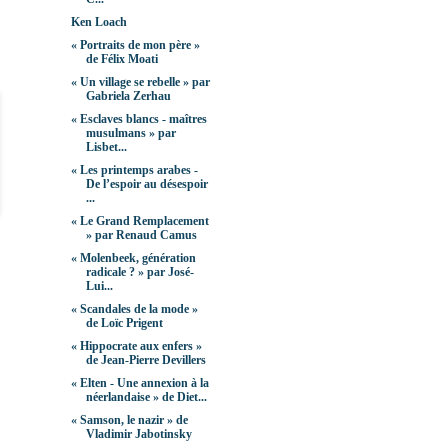
Ken Loach
« Portraits de mon père »
de Félix Moati
« Un village se rebelle » par
Gabriela Zerhau
« Esclaves blancs - maîtres
musulmans » par
Lisbet...
« Les printemps arabes -
De l’espoir au désespoir
...
« Le Grand Remplacement
» par Renaud Camus
« Molenbeek, génération
radicale ? » par José-
Lui...
« Scandales de la mode »
de Loïc Prigent
« Hippocrate aux enfers »
de Jean-Pierre Devillers
« Elten - Une annexion à la
néerlandaise » de Diet...
« Samson, le nazir » de
Vladimir Jabotinsky