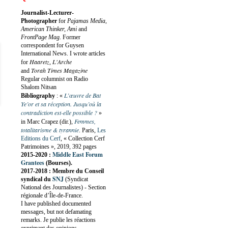
Journalist-Lecturer-
Photographer
for
Pajamas Media,
American Thinker, Ami
and
FrontPage Mag
. Former
correspondent for Guysen
International News. I wrote articles
Haaretz
L'Arche
for
,
Torah Times Magazine
and
Regular columnist on Radio
Shalom Nitsan
L’œuvre de Bat
Bibliography
:
«
Ye’or et sa réception. Jusqu’où la
contradiction est-elle possible ?
»
Femmes,
in Marc Crapez (dir.),
totalitarisme & tyrannie
. Paris,
Les
Editions du Cerf
, « Collection Cerf
Patrimoines », 2019, 392 pages
Middle East Forum
2015-2020 :
Grantees
(Bourses).
2017-2018 : Membre du Conseil
SNJ
syndical du
(Syndicat
National des Journalistes) - Section
régionale d’Île-de-France.
I have published documented
messages, but not defamating
remarks. Je publie les réactions