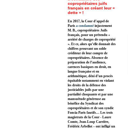
copropriétaires juifs
français en créant leur «
dette » !
En 2017, la Cour d’appel de
Paris
a condamné
injustement
M. B., copropriétaires Juifs
français, pour un prétendu «
arriéré de charges de copropriété
». Et ce, alors qu’elle donnait des
chiffres prouvant un solde
créditeur de leur compte de
copropriétaires. Absence de
préparation de l’audience,
carences basiques en droit, en
langue française et en
arithmétique, déni d’un procès
équitable notamment en violant
les droits de la défense des
justiciables juifs par une
partialité choquante et par une
mansuétude généreuse au
bénéfice du Syndicat des
copropriétaires et de son syndic
Foncia Paris fautifs… Les trois
magistrats de la Cour - Laure
Comte, Jean-Loup Carrière,
Frédéric Arbellot – ont infligé un