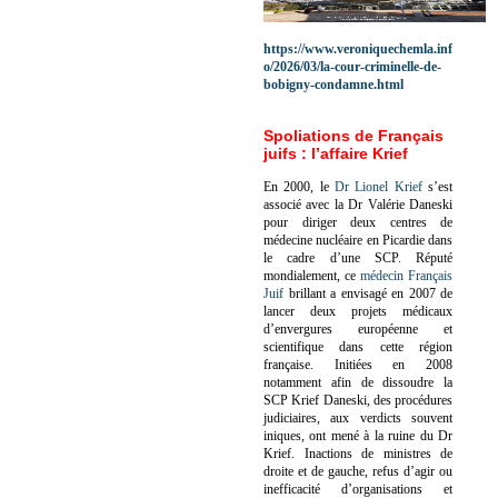
https://www.veroniquechemla.inf
o/2026/03/la-cour-criminelle-de-
bobigny-condamne.html
Spoliations de Français
juifs : l’affaire Krief
En 2000, le
Dr Lionel Krief
s’est
associé avec la Dr Valérie Daneski
pour diriger deux centres de
médecine nucléaire en Picardie dans
le cadre d’une SCP.
Réputé
mondialement, ce
médecin Français
Juif
brillant a envisagé en 2007 de
lancer deux projets médicaux
d’envergures européenne et
scientifique dans cette région
française.
Initiées en 2008
notamment afin de dissoudre la
SCP Krief Daneski, des procédures
judiciaires, aux verdicts souvent
iniques, ont mené à la ruine du Dr
Krief.
Inactions de ministres de
droite et de gauche, refus d’agir ou
inefficacité d’organisations et