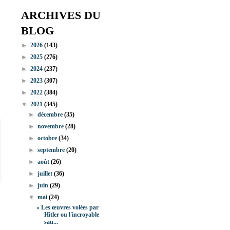
ARCHIVES DU
BLOG
►
2026
(143)
►
2025
(276)
►
2024
(237)
►
2023
(307)
►
2022
(384)
▼
2021
(345)
►
décembre
(35)
►
novembre
(28)
►
octobre
(34)
►
septembre
(20)
►
août
(26)
►
juillet
(36)
►
juin
(29)
▼
mai
(24)
« Les œuvres volées par
Hitler ou l'incroyable
sau...