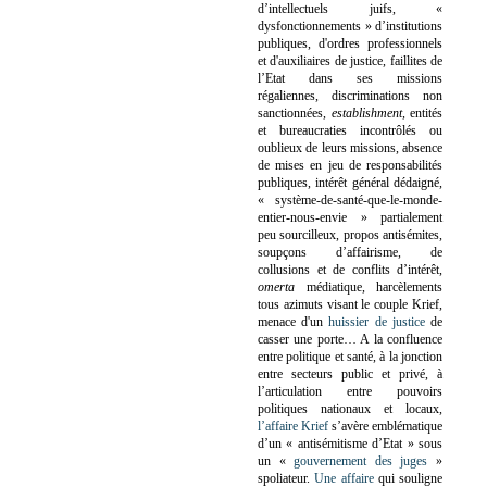
d’intellectuels juifs, «
dysfonctionnements » d’institutions
publiques, d'ordres professionnels
et d'auxiliaires de justice, faillites de
l’Etat dans ses missions
régaliennes, discriminations non
sanctionnées,
establishment
, entités
et bureaucraties incontrôlés ou
oublieux de leurs missions, absence
de mises en jeu de responsabilités
publiques, intérêt général dédaigné,
« système-de-santé-que-le-monde-
entier-nous-envie » partialement
peu sourcilleux, propos antisémites,
soupçons d’affairisme, de
collusions et de conflits d’intérêt,
omerta
médiatique, harcèlements
tous azimuts visant le couple Krief,
menace d'un
huissier de justice
de
casser une porte…
A la confluence
entre politique et santé, à la jonction
entre secteurs public et privé, à
l’articulation entre pouvoirs
politiques nationaux et locaux,
l’affaire Krief
s’avère emblématique
d’un « antisémitisme d’Etat » sous
un «
gouvernement des juges
»
spoliateur.
Une affaire
qui souligne