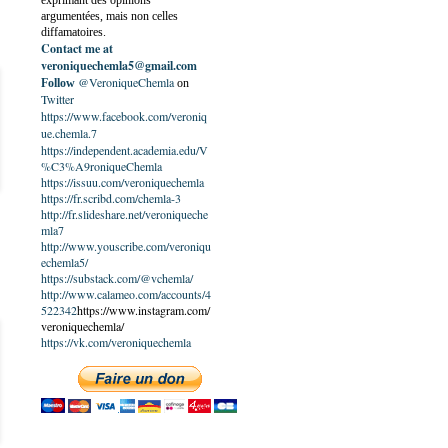
exprimant des opinions
argumentées, mais non celles
diffamatoires.
Contact me at
veroniquechemla5@gmail.com
@VeroniqueChemla
Follow
on
Twitter
https://www.facebook.com/veroniq
ue.chemla.7
https://independent.academia.edu/V
%C3%A9roniqueChemla
https://issuu.com/veroniquechemla
https://fr.scribd.com/chemla-3
http://fr.slideshare.net/veroniqueche
mla7
http://www.youscribe.com/veroniqu
echemla5/
https://substack.com/@vchemla/
http://www.calameo.com/accounts/4
522342
https://www.instagram.com/
veroniquechemla/
https://vk.com/veroniquechemla