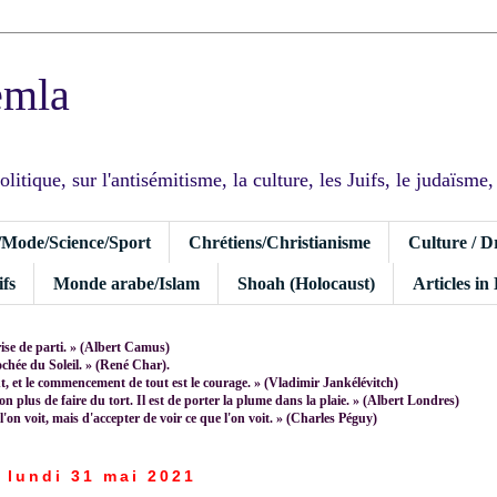
emla
tique, sur l'antisémitisme, la culture, les Juifs, le judaïsme, I
/Mode/Science/Sport
Chrétiens/Christianisme
Culture / D
fs
Monde arabe/Islam
Shoah (Holocaust)
Articles in
rise de parti. » (Albert Camus)
rochée du Soleil. » (René Char).
 et le commencement de tout est le courage. » (Vladimir Jankélévitch)
non plus de faire du tort. Il est de porter la plume dans la plaie. » (Albert Londres)
 l'on voit, mais d'accepter de voir ce que l'on voit. » (Charles Péguy)
lundi 31 mai 2021