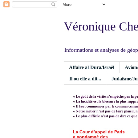
Véronique Ch
Informations et analyses de géopoli
Affaire al-Dura/Israël
Avion
Il ou elle a dit...
Judaïsme/Jui
« Le goût de la vérité n’empêche pas la p
« La lucidité est la blessure la plus rapp
« Il faut commencer par le commencement,
« Notre métier n’est pas de faire plaisir, 
« Le plus difficile n'est pas de dire ce que
La Cour d’appel de Paris
a condamné des