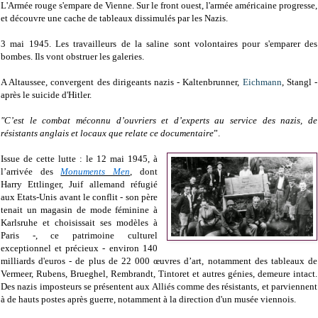
L'Armée rouge s'empare de Vienne. Sur le front ouest, l'armée américaine progresse,
et découvre une cache de tableaux dissimulés par les Nazis.
3 mai 1945. Les travailleurs de la saline sont volontaires pour s'emparer des
bombes. Ils vont obstruer les galeries.
A Altaussee, convergent des dirigeants nazis - Kaltenbrunner,
Eichmann
, Stangl -
après le suicide d'Hitler.
"C’est le combat méconnu d’ouvriers et d’experts au service des nazis, de
résistants anglais et locaux que relate ce documentaire
”.
Issue de cette lutte : le 12 mai 1945, à
l’arrivée des
Monuments Men
, dont
Harry Ettlinger, Juif allemand réfugié
aux Etats-Unis avant le conflit - son père
tenait un magasin de mode féminine à
Karlsruhe et choisissait ses modèles à
Paris -, ce patrimoine culturel
exceptionnel et précieux - environ 140
milliards d'euros - de plus de 22 000 œuvres d’art, notamment des tableaux de
Vermeer, Rubens, Brueghel, Rembrandt, Tintoret et autres génies, demeure intact.
Des nazis imposteurs se présentent aux Alliés comme des résistants, et parviennent
à de hauts postes après guerre, notamment à la direction d'un musée viennois.