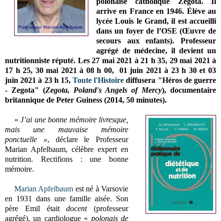
polonaise catholique Zegota. Il
arrive en France en 1946. Élève au
lycée Louis le Grand, il est accueilli
dans un foyer de l’OSE (Œuvre de
secours aux enfants). Professeur
agrégé de médecine, il devient un
nutritionniste réputé.
Les
27 mai 2021 à 21 h 35,
29 mai 2021 à
17 h 25,
30 mai 2021 à 08 h 00,
01 juin 2021 à 23 h 30 et
03
juin 2021 à 23 h 15
,
Toute l'Histoire
diffusera "
Héros de guerre
- Zegota" (
Zegota, Poland's Angels of Mercy
), documentaire
britannique de Peter Guiness (2014,
50 minutes).
«
J’ai une bonne mémoire livresque,
mais une mauvaise mémoire
ponctuelle »
, déclare le Professeur
Marian Apfelbaum, célèbre expert en
nutrition. Rectifions : une bonne
mémoire.
Marian Apfelbaum
est né à Varsovie
en 1931 dans une famille aisée. Son
père Emil était
docent
(professeur
agrégé), un cardiologue «
polonais de