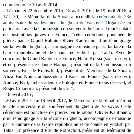
commémoré
le 19 avril 2014 ;
- 17 mars et 22 décembre 2015, 18 avril 2016 ; l
e 19 avril 2016, à
17 h 30, le Mémorial de la Shoah a accueilli la
cérémonie du
73e
anniversaire du soulèvement du ghetto de Varsovie
.
Organisée en
partenariat avec la Commission du souvenir du Conseil représentatif
des institutions juives de France,
"cette cérémonie ponctuée de
prières par le Grand Rabbin Olivier Kaufmann, d’un témoignage
sur la révolte du ghetto, accompagné de musique par la fanfare de la
Garde républicaine et de chants en yiddish par Talila. Avec le
concours du Grand Rabbin de France, Haïm Korsia (sous réserve),
et en présence de Claude Hampel, président de la Commission du
souvenir, Éric de Rothschild, président du Mémorial de la Shoah,
Aliza Bin-Noun, ambassadeur d’Israël en France (sous réserve),
Andrzej Byrt, ambassadeur de Pologne en France (sous réserve), et
Roger Cukierman, président du Crif"
.
- 18 avril 2016 ;
- 20 avril 2017.
Le 19 avril 2017, le
Mémorial de la Shoah
marqua
le 74e anniversaire du soulèvement du ghetto de Varsovie.
Cette
cérémonie est ponctuée de prières par le rabbin Olivier Kaufmann,
d’un témoignage sur la révolte du ghetto, accompagné de musique
par la Fanfare de la Garde républicaine et de chants en yiddish par
Talila.
En présence d’Éric de Rothschild, président du Mémorial de