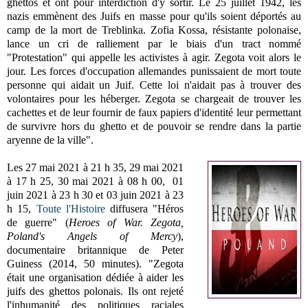
ghettos et ont pour interdiction d'y sortir. Le 25 juillet 1942, les
nazis emmènent des Juifs en masse pour qu'ils soient déportés au
camp de la mort de Treblinka. Zofia Kossa, résistante polonaise,
lance un cri de ralliement par le biais d'un tract nommé
"Protestation" qui appelle les activistes à agir. Zegota voit alors le
jour. Les forces d'occupation allemandes punissaient de mort toute
personne qui aidait un Juif. Cette loi n'aidait pas à trouver des
volontaires pour les héberger. Zegota se chargeait de trouver les
cachettes et de leur fournir de faux papiers d'identité leur permettant
de survivre hors du ghetto et de pouvoir se rendre dans la partie
aryenne de la ville".
Les
27 mai 2021 à 21 h 35,
29 mai 2021
à 17 h 25,
30 mai 2021 à 08 h 00,
01
juin 2021 à 23 h 30 et
03 juin 2021 à 23
h 15
,
Toute l'Histoire
diffusera "
Héros
de guerre" (
Heroes of War. Zegota,
Poland's Angels of Mercy
),
documentaire britannique de Peter
Guiness (2014,
50 minutes). "
Zegota
était une organisation dédiée à aider les
juifs des ghettos polonais. Ils ont rejeté
l'inhumanité des politiques raciales