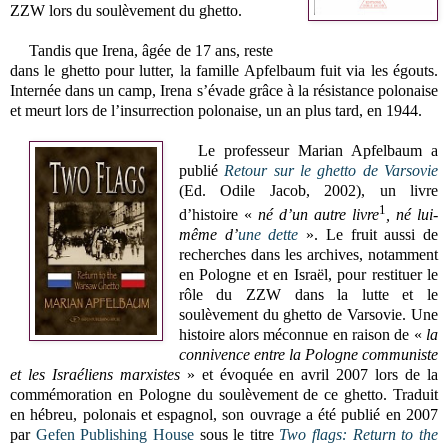
ZZW lors du soulèvement du ghetto.
Tandis que Irena, âgée de 17 ans, reste
dans le ghetto pour lutter,
la famille Apfelbaum
fuit via les égouts.
Internée dans un camp, Irena s’évade grâce à la résistance polonaise
et meurt lors de l’insurrection polonaise, un an plus tard, en 1944.
Le professeur
Marian Apfelbaum
a
publié
Retour sur le ghetto de Varsovie
(Ed. Odile Jacob, 2002), un livre
1
d’histoire «
né d’un autre livre
, né lui-
même d’
une dette
». Le fruit aussi de
recherches dans les archives, notamment
en Pologne et en Israël, pour restituer le
rôle du ZZW dans la lutte et le
soulèvement du ghetto de Varsovie. Une
histoire alors méconnue en raison de «
la
connivence entre la Pologne communiste
et les Israéliens marxistes
» et évoquée en avril 2007 lors de la
commémoration en Pologne du soulèvement de ce ghetto.
Traduit
en hébreu, polonais et espagnol, son ouvrage a été publié en 2007
par
Gefen Publishing House
sous le titre
Two flags:
Return to the