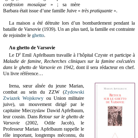
confession mosaïque
» ; sa mère
Barbara était issue d’une famille Juive «
très pratiquante
».
La maison a été détruite
lors d’un bombardement pendant la
bataille de Varsovie (1939). Un an plus tard, la famille est contrainte
de rejoindre le
ghetto
.
Au ghetto de Varsovie
r
Le D
Emil Apfelbaum travaille à l’hôpital Czyste et participe à
Maladie de famine, Recherches cliniques sur la famine exécutées
dans le ghetto de Varsovie en 1942
, dont il sera rédacteur en chef
.
Un livre référence…
Irena, sœur aînée du jeune Marian,
combat au sein du ZZW (
Zydowski
Zwiazek Wojskowy
ou Union militaire
juive), un mouvement dirigé par le
capitaine Mieczyslaw Dawid Apfelbaum,
leur cousin. Dans
Retour sur le ghetto de
Varsovie
(2002, Odile Jacob), le
Professeur
Marian Apfelbaum
rappelle le
rôle important, longtemps méconnu, du