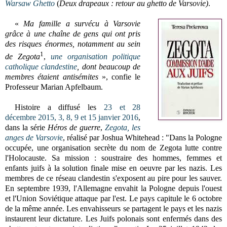
Warsaw Ghetto
(
Deux drapeaux : retour au ghetto de Varsovie)
.
«
Ma famille a survécu à Varsovie
grâce à une chaîne de gens qui ont pris
des risques énormes, notamment au sein
1
de Zegota
,
une organisation politique
catholique clandestine
, dont beaucoup de
membres étaient antisémites
», confie le
Professeur Marian Apfelbaum.
Histoire a diffusé les
23 et 28
décembre 2015, 3, 8, 9 et 15 janvier 2016
,
dans la série
Héros de guerre
,
Zegota, les
anges de Varsovi
e
, r
éalisé par Joshua Whitehead : "
Dans la Pologne
occupée, une organisation secrète du nom de Zegota lutte contre
l'Holocauste. Sa mission : soustraire des hommes, femmes et
enfants juifs à la solution finale mise en oeuvre par les nazis. Les
membres de ce réseau clandestin s'exposent au pire pour les sauver.
En septembre 1939, l'Allemagne envahit la Pologne depuis l'ouest
et l'Union Soviétique attaque par l'est. Le pays capitule le 6 octobre
de la même année. Les envahisseurs se partagent le pays et les nazis
instaurent leur dictature. Les Juifs polonais sont enfermés dans des