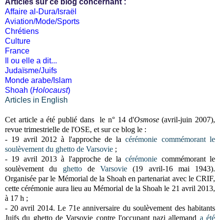
Articles sur ce blog concernant :
Affaire al-Dura/Israël
Aviation/Mode/Sports
Chrétiens
Culture
France
Il ou elle a dit...
Judaïsme/Juifs
Monde arabe/Islam
Shoah (
Holocaust
)
Articles in English
Cet article a été publié dans le n° 14 d'
Osmose
(avril-juin 2007),
revue trimestrielle de l'OSE, et sur ce blog le :
- 19 avril 2012 à l'approche de la
cérémonie commémorant le
soulèvement du ghetto de Varsovie
;
-
19 avril 2013 à l'approche de la
cérémonie
commémorant le
soulèvement du
ghetto
de
Varsovie
(19 avril-16 mai 1943)
.
Organisée par le Mémorial de la Shoah en partenariat avec le CRIF,
cette cérémonie aura lieu au Mémorial de la Shoah le 21 avril 2013,
à 17 h ;
- 20 avril 2014. Le
71e anniversaire du soulèvement des habitants
Juifs du ghetto de Varsovie contre l'occupant nazi allemand
a été