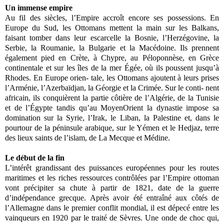
Un immense empire
Au fil des siècles, l’Empire accroît encore ses possessions. En
Europe du Sud, les Ottomans mettent la main sur les Balkans,
faisant tomber dans leur escarcelle la Bosnie, l’Herzégovine, la
Serbie, la Roumanie, la Bulgarie et la Macédoine. Ils prennent
également pied en Crète, à Chypre, au Péloponnèse, en Grèce
continentale et sur les îles de la mer Égée, où ils poussent jusqu’à
Rhodes. En Europe orien- tale, les Ottomans ajoutent à leurs prises
l’Arménie, l’Azerbaïdjan, la Géorgie et la Crimée. Sur le conti- nent
africain, ils conquièrent la partie côtière de l’Algérie, de la Tunisie
et de l’Égypte tandis qu’au MoyenOrient la dynastie impose sa
domination sur la Syrie, l’Irak, le Liban, la Palestine et, dans le
pourtour de la péninsule arabique, sur le Yémen et le Hedjaz, terre
des lieux saints de l’islam, de La Mecque et Médine.
Le début de la fin
L’intérêt grandissant des puissances européennes pour les routes
maritimes et les riches ressources contrôlées par l’Empire ottoman
vont précipiter sa chute à partir de 1821, date de la guerre
d’indépendance grecque. Après avoir été entraîné aux côtés de
l’Allemagne dans le premier conflit mondial, il est dépecé entre les
vainqueurs en 1920 par le traité de Sèvres. Une onde de choc qui,