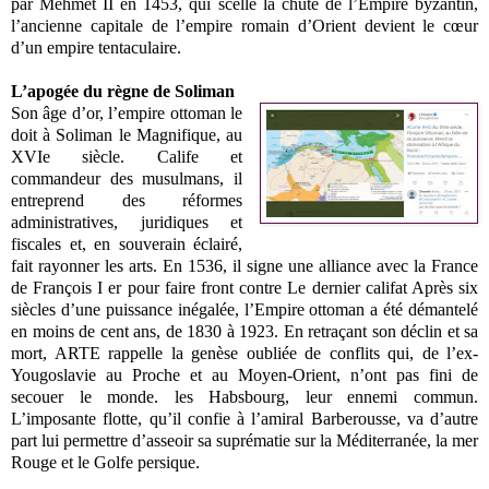
par Mehmet II en 1453, qui scelle la chute de l’Empire byzantin,
l’ancienne capitale de l’empire romain d’Orient devient le cœur
d’un empire tentaculaire.
L’apogée du règne de Soliman
Son âge d’or, l’empire ottoman le
doit à Soliman le Magnifique, au
XVIe siècle. Calife et
commandeur des musulmans, il
entreprend des réformes
administratives, juridiques et
fiscales et, en souverain éclairé,
fait rayonner les arts. En 1536, il signe une alliance avec la France
de François I er pour faire front contre Le dernier califat Après six
siècles d’une puissance inégalée, l’Empire ottoman a été démantelé
en moins de cent ans, de 1830 à 1923. En retraçant son déclin et sa
mort, ARTE rappelle la genèse oubliée de conflits qui, de l’ex-
Yougoslavie au Proche et au Moyen-Orient, n’ont pas fini de
secouer le monde. les Habsbourg, leur ennemi commun.
L’imposante flotte, qu’il confie à l’amiral Barberousse, va d’autre
part lui permettre d’asseoir sa suprématie sur la Méditerranée, la mer
Rouge et le Golfe persique.