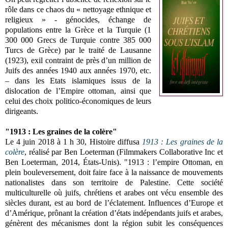
rôle dans ce chaos du « nettoyage ethnique et
religieux » - génocides, échange de
populations entre la Grèce et la Turquie (1
300 000 Grecs de Turquie contre 385 000
Turcs de Grèce) par le traité de Lausanne
(1923), exil contraint de près d’un million de
Juifs des années 1940 aux années 1970, etc.
– dans les Etats islamiques issus de la
dislocation de l’Empire ottoman, ainsi que
celui des choix politico-économiques de leurs
dirigeants.
"1913 : Les graines de la colère"
Le 4 juin 2018 à 1 h 30, Histoire diffusa
1913 : Les graines de la
colère
, réalisé par Ben Loeterman (Filmmakers Collaborative Inc et
Ben Loeterman, 2014, États-Unis). "1913 : l’empire Ottoman, en
plein bouleversement, doit faire face à la naissance de mouvements
nationalistes dans son territoire de Palestine. Cette société
multiculturelle où juifs, chrétiens et arabes ont vécu ensemble des
siècles durant, est au bord de l’éclatement. Influences d’Europe et
d’Amérique, prônant la création d’états indépendants juifs et arabes,
génèrent des mécanismes dont la région subit les conséquences