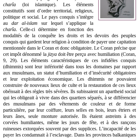
charîa
(loi islamique). Les éléments
constitutifs sont d’ordre territorial, religieux,
politique et social. Le pays conquis s’intègre
au
dar al-islam
sur lequel s’applique la
charîa
. Celle-ci détermine en fonction des
modalités de la conquête les droits et les devoirs des peuples
conquis qui gardent leur religion à condition de payer une capitation
mentionnée dans le Coran et donc obligatoire. Le Coran précise que
cet impôt dénommé la
jizya
doit être perçu avec humiliation (Coran,
9, 29). Les éléments caractéristiques de ces infidèles conquis
(dhimmis) sont leur infériorité dans tous les domaines par rapport
aux musulmans, un statut d’humiliation et d’insécurité obligatoires
et leur exploitation économique. Les dhimmis ne pouvaient
construire de nouveaux lieux de culte et la restauration de ces lieux
obéissait à des règles très sévères. Ils subissaient un apartheid social
qui les obligeait à vivre dans des quartiers séparés, à se différencier
des musulmans par des vêtements de couleur et de forme
particulière, par leur coiffure, leurs selles en bois, leurs étriers et
leurs ânes, seule monture autorisée. Ils étaient astreints à des
corvées humiliantes, même les jours de fête, et à des rançons
ruineuses extorquées souvent par des supplices. L’incapacité de les
payer les condamnait à l’esclavage. Dans les provinces balkaniques