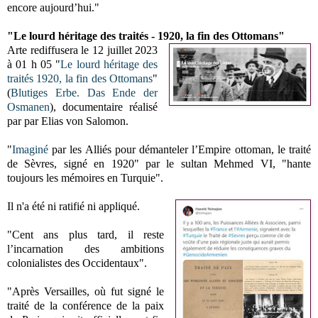
encore aujourd’hui."
"Le lourd héritage des traités - 1920, la fin des Ottomans"
Arte rediffusera le 12 juillet 2023
à 01 h 05 "
Le lourd héritage des
traités 1920, la fin des Ottomans
"
(
Blutiges Erbe. Das Ende der
Osmanen
), documentaire réalisé
par par Elias von Salomon.
"
Imaginé
par les Alliés pour démanteler l’Empire ottoman, le traité
de Sèvres, signé en 1920" par le sultan Mehmed VI, "hante
toujours les mémoires en Turquie".
Il n'a été ni ratifié ni appliqué.
"Cent ans plus tard, il reste
l’incarnation des ambitions
colonialistes des Occidentaux".
"Après Versailles, où fut signé le
traité de la conférence de la paix