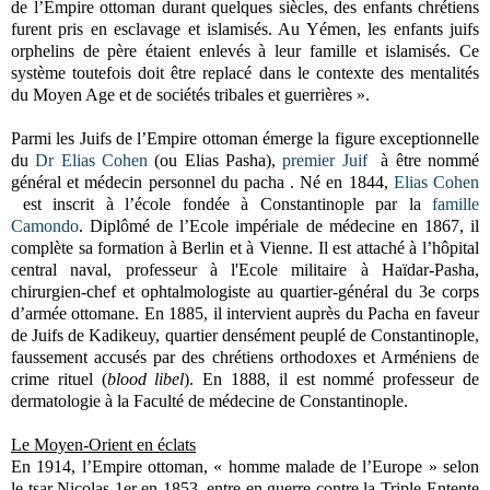
de l’Empire ottoman durant quelques siècles, des enfants chrétiens
furent pris en esclavage et islamisés. Au Yémen, les enfants juifs
orphelins de père étaient enlevés à leur famille et islamisés. Ce
système toutefois doit être replacé dans le contexte des mentalités
du Moyen Age et de sociétés tribales et guerrières ».
Parmi les Juifs de l’Empire ottoman émerge la figure exceptionnelle
du
Dr Elias Cohen
(ou Elias Pasha),
premier Juif
à être nommé
général et médecin personnel du pacha . Né en 1844,
Elias Cohen
est inscrit à l’école fondée à Constantinople par la
famille
Camondo
. Diplômé de l’Ecole impériale de médecine en 1867, il
complète sa formation à Berlin et à Vienne. Il est attaché à l’hôpital
central naval, professeur à l'Ecole militaire à Haïdar-Pasha,
chirurgien-chef et ophtalmologiste au quartier-général du 3e corps
d’armée ottomane. En 1885, il intervient auprès du Pacha en faveur
de Juifs de Kadikeuy, quartier densément peuplé de Constantinople,
faussement accusés par des chrétiens orthodoxes et Arméniens de
crime rituel (
blood libel
). En 1888, il est nommé professeur de
dermatologie à la Faculté de médecine de Constantinople.
Le Moyen-Orient en éclats
En 1914, l’Empire ottoman, « homme malade de l’Europe » selon
le tsar Nicolas 1er en 1853, entre en guerre contre la Triple-Entente