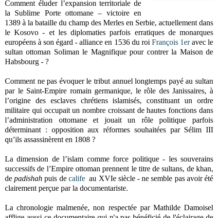
Comment éluder l’expansion territoriale de
la Sublime Porte ottomane – victoire en
1389 à la bataille du champ des Merles en Serbie, actuellement dans
le Kosovo - et les diplomaties parfois erratiques de monarques
européens à son égard - alliance en 1536 du roi
François 1er
avec le
sultan ottoman Soliman le Magnifique pour contrer la Maison de
Habsbourg - ?
Comment ne pas évoquer le tribut annuel longtemps payé au sultan
par le Saint-Empire romain germanique, le rôle des Janissaires, à
l’origine des esclaves chrétiens islamisés, constituant un ordre
militaire qui occupait un nombre croissant de hautes fonctions dans
l’administration ottomane et jouait un rôle politique parfois
déterminant : opposition aux réformes souhaitées par Sélim III
qu’ils assassinèrent en 1808 ?
La dimension de l’islam comme force politique - les souverains
successifs de l’Empire ottoman prennent le titre de sultans, de khan,
de
padishah
puis de
calife
au XVIe siècle - ne semble pas avoir été
clairement perçue par la documentariste.
La chronologie malmenée, non respectée par Mathilde Damoisel
afflige aussi ce documentaire qui n'a pas bénéficié de l'éclairage de