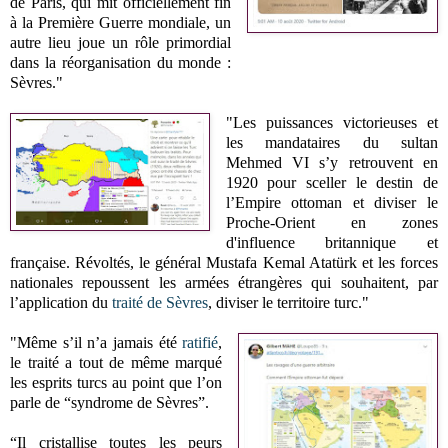
de Paris, qui mit officiellement fin
à la Première Guerre mondiale, un
autre lieu joue un rôle primordial
dans la réorganisation du monde :
Sèvres."
"Les puissances victorieuses et
les mandataires du sultan
Mehmed VI s’y retrouvent en
1920 pour sceller le destin de
l’Empire ottoman et diviser le
Proche-Orient en zones
d'influence britannique et
française. Révoltés, le général Mustafa Kemal Atatürk et les forces
nationales repoussent les armées étrangères qui souhaitent, par
l’application du
traité de Sèvres
, diviser le territoire turc."
"Même s’il n’a jamais été
ratifié
,
le traité a tout de même marqué
les esprits turcs au point que l’on
parle de “syndrome de Sèvres”.
“Il cristallise toutes les peurs