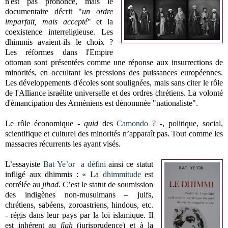
n'est pas prononcé, mais le
documentaire décrit "
un ordre
imparfait, mais accepté
" et la
coexistence interreligieuse. Les
dhimmis avaient-ils le choix ?
Les réformes dans l'Empire
ottoman sont présentées comme une réponse aux insurrections de
minorités, en occultant les pressions des puissances européennes.
Les développements d'écoles sont soulignées, mais sans citer le rôle
de l'Alliance israélite universelle et des ordres chrétiens. La volonté
d'émancipation des Arméniens est dénommée "nationaliste".
Le rôle économique -
quid
des
Camondo
? -, politique, social,
scientifique et culturel des minorités n’apparaît pas. Tout comme les
massacres récurrents les ayant visés.
L’essayiste
Bat Ye’or
a défini
ainsi ce statut
infligé aux dhimmis : « La
dhimmitude
est
corrélée au
jihad
. C’est le statut de soumission
des indigènes non-musulmans – juifs,
chrétiens, sabéens, zoroastriens, hindous, etc.
- régis dans leur pays par la loi islamique. Il
est inhérent au
fiqh
(jurisprudence) et à la