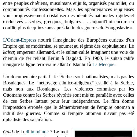
entre peuples chrétiens, musulmans et juifs, organisés par millet, ou
communautés confessionnelles. Mais les appartenances religieuses
vont progressivement cristalliser des identités nationales rigides et
exclusives - serbes, grecques, bulgares... - aujourd'hui encore en
conflit, plus de quinze ans après la fin des guerres de Yougoslavie ».
L'Orient-Express
nourrit l'imaginaire des Européens curieux d'un
Empire qui se modernise, se soumet au régime des capitulations. Le
kaiser,
empereur allemand, et le sultan-calife imaginent une voie de
chemin de fer reliant Berlin à Bagdad. En 1900, le sultan-calife
inaugure la ligne ferroviaire allant d'Istanbul à
La Mecque
.
Un documentaire partial : les Serbes sont nationalistes, mais pas les
Bosniaques. Le "nettoyage ethnico-religieux" est lié à la Serbie,
mais non aux Bosniaques. Les violences commises par les
Ottomans contre les Serbes révoltés sont mis en parallèle avec celles
de ces Serbes luttant pour leur indépendance. Le film donne
l'impression erronée que le démembrement de l'empire ottoman a
induit des guerres. Comme si l'empire ottoman n'avait pas été
djihadiste dès sa création.
Quid
de la
dhimmitude
? Le mot