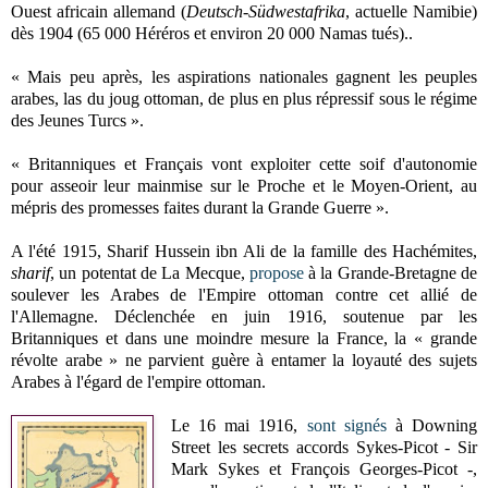
Ouest africain allemand (
Deutsch
-
Südwestafrika
, actuelle Namibie)
dès 1904 (65 000 Héréros et environ 20 000 Namas tués)..
« Mais peu après, les aspirations nationales gagnent les peuples
arabes, las du joug ottoman, de plus en plus répressif sous le régime
des Jeunes Turcs ».
« Britanniques et Français vont exploiter cette soif d'autonomie
pour asseoir leur mainmise sur le Proche et le Moyen-Orient, au
mépris des promesses faites durant la Grande Guerre ».
A l'été 1915, Sharif Hussein ibn Ali de la famille des Hachémites,
sharif
, un potentat de La Mecque,
propose
à la Grande-Bretagne de
soulever les Arabes de l'Empire ottoman contre cet allié de
l'Allemagne. Déclenchée en juin 1916, soutenue par les
Britanniques et dans une moindre mesure la France, la « grande
révolte arabe » ne parvient guère à entamer la loyauté des sujets
Arabes à l'égard de l'empire ottoman.
Le 16 mai 1916,
sont signés
à Downing
Street les secrets accords Sykes-Picot - Sir
Mark Sykes et François Georges-Picot -,