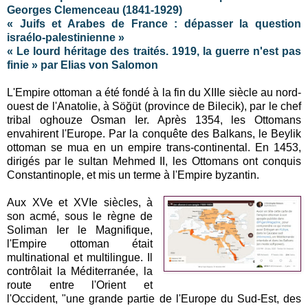
Georges Clemenceau (1841-1929)
« Juifs et Arabes de France : dépasser la question
israélo-palestinienne »
« Le lourd héritage des traités. 1919, la guerre n'est pas
finie » par Elias von Salomon
L'Empire ottoman a été fondé à la fin du XIIIe siècle au nord-
ouest de l'Anatolie, à Söğüt (province de Bilecik), par le chef
tribal oghouze Osman Ier. Après 1354, les Ottomans
envahirent l'Europe. Par la conquête des Balkans, le Beylik
ottoman se mua en un empire trans-continental. En 1453,
dirigés par le sultan Mehmed II, les Ottomans ont conquis
Constantinople, et mis un terme à l'Empire byzantin.
Aux XVe et XVIe siècles, à
son acmé, sous le règne de
Soliman Ier le Magnifique,
l'Empire ottoman était
multinational et multilingue. Il
contrôlait la Méditerranée, la
route entre l'Orient et
l'Occident, "une grande partie de l'Europe du Sud-Est, des