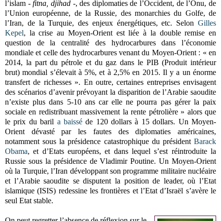
l’islam -
fitna, djihad
-, des diplomaties de l’Occident, de l’Onu, de
l’Union européenne, de la Russie, des monarchies du Golfe, de
l’Iran, de la Turquie, des enjeux énergétiques, etc. Selon
Gilles
Kepel
, la crise au Moyen-Orient est liée à la double remise en
question de la centralité des hydrocarbures dans l’économie
mondiale et celle des hydrocarbures venant du Moyen-Orient : « en
2014, la part du pétrole et du gaz dans le PIB (Produit intérieur
brut) mondial s’élevait à 5%, et à 2,5% en 2015. Il y a un énorme
transfert de richesses ». En outre, certaines entreprises envisagent
des scénarios d’avenir prévoyant la disparition de l’Arabie saoudite
n’existe plus dans 5-10 ans car elle ne pourra pas gérer la paix
sociale en redistribuant massivement la rente pétrolière » alors que
le prix du baril
a baissé
de 120 dollars à 15 dollars. Un Moyen-
Orient dévasté par les fautes des diplomaties américaines,
notamment sous la présidence catastrophique du président
Barack
Obama
, et d’Etats européens, et dans lequel s’est réintroduite la
Russie sous la présidence de Vladimir Poutine. Un Moyen-Orient
où la Turquie, l’Iran développant son programme militaire nucléaire
et l’Arabie saoudite se disputent la position de leader, où l’Etat
islamique (ISIS) redessine les frontières et l’Etat d’Israël s’avère le
seul Etat stable.
On peut regretter l’absence de réflexion sur le