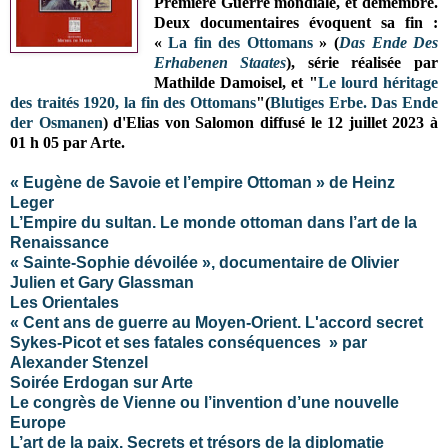
Première Guerre mondiale, et démembré.
Deux documentaires évoquent sa fin :
«
La fin des Ottomans
» (
Das Ende Des
Erhabenen Staates
), série réalisée par
Mathilde Damoisel, et
"
Le lourd héritage
des traités 1920, la fin des Ottomans
"(
Blutiges Erbe. Das Ende
der Osmanen
) d'Elias von Salomon
diffusé le 12 juillet 2023 à
01 h 05 par Arte
.
« Eugène de Savoie et l’empire Ottoman » de Heinz
Leger
L’Empire du sultan. Le monde ottoman dans l’art de la
Renaissance
« Sainte-Sophie dévoilée », documentaire de Olivier
Julien et Gary Glassman
Les Orientales
« Cent ans de guerre au Moyen-Orient. L'accord secret
Sykes-Picot et ses fatales conséquences » par
Alexander Stenzel
Soirée Erdogan sur Arte
Le congrès de Vienne ou l’invention d’une nouvelle
Europe
L’art de la paix. Secrets et trésors de la diplomatie