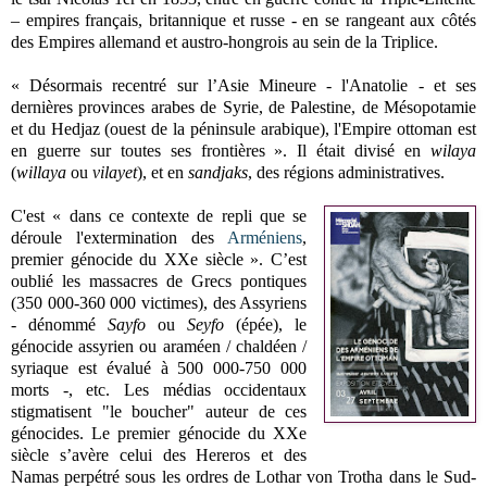
– empires français, britannique et russe - en se rangeant aux côtés
des Empires allemand et austro-hongrois au sein de la Triplice.
« Désormais recentré sur l’Asie Mineure - l'Anatolie - et ses
dernières provinces arabes de Syrie, de Palestine, de Mésopotamie
et du Hedjaz (ouest de la péninsule arabique), l'Empire ottoman est
en guerre sur toutes ses frontières ». Il était divisé en
wilaya
(
willaya
ou
vilayet
), et en
sandjaks
, des régions administratives.
C'est « dans ce contexte de repli que se
déroule l'extermination des
Arméniens
,
premier génocide du XXe siècle ». C’est
oublié les massacres de Grecs pontiques
(350 000-360 000 victimes), des Assyriens
- dénommé
Sayfo
ou
Seyfo
(épée), le
génocide assyrien ou araméen / chaldéen /
syriaque est évalué à 500 000-750 000
morts -, etc. Les médias occidentaux
stigmatisent "le boucher" auteur de ces
génocides. Le premier génocide du XXe
siècle s’avère celui des Hereros et des
Namas perpétré sous les ordres de Lothar von Trotha dans le Sud-