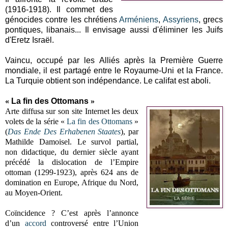
(1916-1918). Il commet des
génocides contre les chrétiens
Arméniens
,
Assyriens
, grecs
pontiques, libanais... Il envisage aussi d'éliminer les Juifs
d'Eretz Israël.
Vaincu, occupé par les Alliés après la Première Guerre
mondiale, il est partagé entre le Royaume-Uni et la France.
La Turquie obtient son indépendance. Le califat est aboli.
«
La fin des Ottomans
»
Arte diffusa sur son site Internet les deux
volets de la série «
La fin des Ottomans
»
(
Das Ende Des Erhabenen Staates
), par
Mathilde Damoisel. Le survol partial,
non didactique, du dernier siècle ayant
précédé la dislocation de l’Empire
ottoman (1299-1923), après 624 ans de
domination en Europe, Afrique du Nord,
au Moyen-Orient.
Coïncidence ? C’est après l’annonce
d’un
accord
controversé entre l’Union