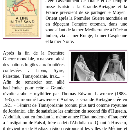
avec l'assentiment de l'Italie et de l'empire
russe tsariste : la Grande-Bretagne et la
France prévoient de se partager le Moyen-
Orient après la Première Guerre mondiale et
en dépeçant l'empire ottoman, dans une
zone allant de la mer Méditerranée à l'Océan
indien, via la mer Rouge, la mer Caspienne
et la mer Noire.
Après la fin de la Première
Guerre mondiale, « naissent ainsi
des nations fragiles aux frontières
contestées : Liban, Syrie,
Palestine, Transjordanie, Irak... »
Afin de remercier son allié
hachémite, pour cette « Grande
révolte arabe » mythifiée par Thomas Edward Lawrence (1888-
1935), surnommé Lawrence d'Arabie, la Grande-Bretagne crée en
1921 « l'émirat de Transjordanie (connu plus tard comme royaume
de Jordanie), afin de satisfaire les ambition du second fils d'Hussein,
Abdullah, tout en fondant la même année l'Etat moderne d'Iraq créé
à l'instigation de Faisal, frère cadet d'Abdullah ». Quant à Hussein,
il devient roi de Hedjaz, région regroupant les villes de Médine et