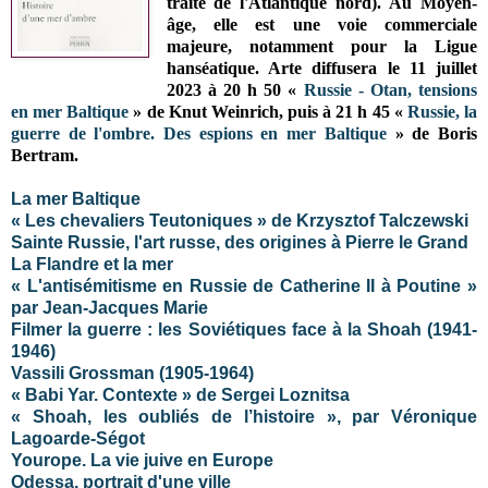
traité de l'Atlantique nord)
. Au Moyen-
âge, elle est une voie commerciale
majeure, notamment pour la
Ligue
hanséatique
. Arte diffusera le 11 juillet
2023 à 20 h 50 «
Russie - Otan, tensions
en mer Baltique
» de Knut Weinrich, puis à 21 h 45 «
Russie, la
guerre de l'ombre. Des espions en mer Baltique
» de Boris
Bertram.
La mer Baltique
« Les chevaliers Teutoniques » de Krzysztof Talczewski
Sainte Russie, l'art russe, des origines à Pierre le Grand
La Flandre et la mer
« L'antisémitisme en Russie de Catherine II à Poutine »
par Jean-Jacques Marie
Filmer la guerre : les Soviétiques face à la Shoah (1941-
1946)
Vassili Grossman (1905-1964)
« Babi Yar. Contexte » de Sergei Loznitsa
« Shoah, les oubliés de l’histoire », par Véronique
Lagoarde-Ségot
Yourope. La vie juive en Europe
Odessa, portrait d'une ville