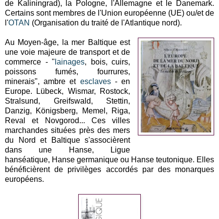
de Kaliningrad), la Pologne, l'Allemagne et le Danemark.
Certains sont membres de l'Union européenne (UE) ou/et de
l'
OTAN
(Organisation du traité de l'Atlantique nord).
Au Moyen-âge, la mer Baltique est
une voie majeure de transport et de
commerce - "
lainages
, bois, cuirs,
poissons fumés, fourrures,
minerais", ambre et
esclaves
- en
Europe. Lübeck, Wismar, Rostock,
Stralsund, Greifswald, Stettin,
Danzig, Königsberg, Memel, Riga,
Reval et Novgorod... Ces villes
marchandes situées près des mers
du Nord et Baltique s'associèrent
dans une Hanse, Ligue
hanséatique, Hanse germanique ou Hanse teutonique. Elles
bénéficièrent de privilèges accordés par des monarques
européens.