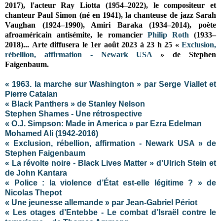
2017), l'acteur Ray Liotta (1954–2022), le compositeur et
chanteur Paul Simon (né en 1941), la chanteuse de jazz Sarah
Vaughan (1924–1990), Amiri Baraka (1934–2014), poète
afroaméricain antisémite, le romancier
Philip Roth
(1933–
2018)...
Arte diffusera le 1er août 2023 à 23 h 25 «
Exclusion,
rébellion, affirmation - Newark USA
» de Stephen
Faigenbaum.
« 1963. la marche sur Washington » par Serge Viallet et
Pierre Catalan
« Black Panthers » de Stanley Nelson
Stephen Shames - Une rétrospective
« O.J. Simpson: Made in America » par Ezra Edelman
Mohamed Ali (1942-2016)
« Exclusion, rébellion, affirmation - Newark USA » de
Stephen Faigenbaum
« La révolte noire - Black Lives Matter »
d'Ulrich Stein et
de John Kantara
« Police : la violence d’État est-elle légitime ? » de
Nicolas Thepot
« Une jeunesse allemande » par Jean-Gabriel Périot
« Les otages d’Entebbe - Le combat d’Israël contre le