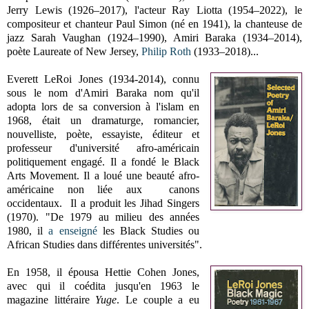
Jerry Lewis (1926–2017), l'acteur Ray Liotta (1954–2022), le
compositeur et chanteur Paul Simon (né en 1941), la chanteuse de
jazz Sarah Vaughan (1924–1990), Amiri Baraka (1934–2014),
poète Laureate of New Jersey,
Philip Roth
(1933–2018)...
Everett LeRoi Jones (1934-2014), connu
sous le nom d'Amiri Baraka nom qu'il
adopta lors de sa conversion à l'islam en
1968, était un dramaturge, romancier,
nouvelliste, poète, essayiste, éditeur et
professeur d'université afro-américain
politiquement engagé. Il a fondé le Black
Arts Movement. Il a loué une beauté afro-
américaine non liée aux canons
occidentaux. Il a produit les Jihad Singers
(1970). "De 1979 au milieu des années
1980, il
a enseigné
les Black Studies ou
African Studies dans différentes universités".
En 1958, il épousa Hettie Cohen Jones,
avec qui il coédita jusqu'en 1963 le
magazine littéraire
Yuge
. Le couple a eu