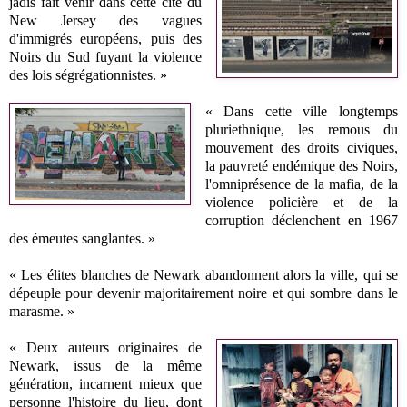
jadis fait venir dans cette cité du
New Jersey des vagues
d'immigrés européens, puis des
Noirs du Sud fuyant la violence
des lois ségrégationnistes. »
« Dans cette ville longtemps
pluriethnique, les remous du
mouvement des droits civiques,
la pauvreté endémique des Noirs,
l'omniprésence de la mafia, de la
violence policière et de la
corruption déclenchent en 1967
des émeutes sanglantes. »
« Les élites blanches de Newark abandonnent alors la ville, qui se
dépeuple pour devenir majoritairement noire et qui sombre dans le
marasme. »
« Deux auteurs originaires de
Newark, issus de la même
génération, incarnent mieux que
personne l'histoire du lieu, dont