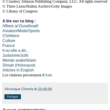
© Courtesy Johnson Publishing Company, LLC. All rights reserved
© Three Lions/Hulton Archive/Getty Images
© Library of Congress
A lire sur ce blog :
Affaire al-Dura/Israël
Aviation/Mode/Sports
Chrétiens
Culture
France
Il ou elle a dit...
Judaïsme/Juifs
Monde arabe/Islam
Shoah (
Holocaust
)
Articles in English
Les citations proviennent d'
Arte
.
Véronique Chemla
le
20:46:00
Partager
Aucun commentaire: