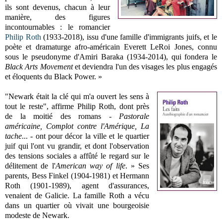
ils sont devenus, chacun à leur
manière, des figures
incontournables : le romancier
Philip Roth
(1933-2018), issu d'une famille d'immigrants juifs, et le
poète et dramaturge afro-américain Everett LeRoi Jones, connu
sous le pseudonyme d'Amiri Baraka (1934-2014), qui fondera le
Black Arts Movement
et deviendra l'un des visages les plus engagés
et éloquents du Black Power. »
"Newark était la clé qui m'a ouvert les sens à
tout le reste", affirme Philip Roth, dont près
de la moitié des romans -
Pastorale
américaine, Complot contre l'Amérique, La
tache
... - ont pour décor la ville et le quartier
juif qui l'ont vu grandir, et dont l'observation
des tensions sociales a affûté le regard sur le
délitement de l'
American way of life
. » Ses
parents, Bess Finkel (1904-1981) et Hermann
Roth (1901-1989), agent d'assurances,
venaient de Galicie. La famille Roth a vécu
dans un quartier où vivait une bourgeoisie
modeste de Newark.