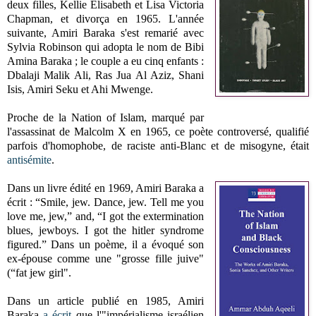
deux filles, Kellie Elisabeth et Lisa Victoria
Chapman, et divorça en 1965. L'année
suivante, Amiri Baraka s'est remarié avec
Sylvia Robinson qui adopta le nom de Bibi
Amina Baraka ; le couple a eu cinq enfants :
Dbalaji Malik Ali, Ras Jua Al Aziz, Shani
Isis, Amiri Seku et Ahi Mwenge.
Proche de la Nation of Islam, marqué par
l'assassinat de Malcolm X en 1965, ce poète controversé, qualifié
parfois d'homophobe, de raciste anti-Blanc et de misogyne, était
antisémite
.
Dans un livre édité en 1969, Amiri Baraka a
écrit : “Smile, jew. Dance, jew. Tell me you
love me, jew,” and, “I got the extermination
blues, jewboys. I got the hitler syndrome
figured.” Dans un poème, il a évoqué son
ex-épouse comme une "grosse fille juive"
(“fat jew girl".
Dans un article publié en 1985, Amiri
Baraka
a écrit
que l'"impérialisme israélien