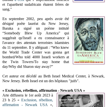
et l'apartheid sudafricain étaient frères de
sang."
En septembre 2002, peu après avoir été
désigné poète lauréat du New Jersey,
Baraka a signé un poème intitulé
“Somebody Blew Up America” qui
suggérait qu'Israël a eu connaissance à
l'avance des attentats terroristes islamistes
du 11 septembre. Il y alléguait : “Who knew
the World Trade Center was gonna get
bombed/Who told 4000 Israeli workers at
the Twin Towers/To stay home that
day/Why did Sharon stay away?”
Cet auteur est décédé au Beth Israel Medical Center, à Newark,
New Jersey. Beth Israel est un des hôpitaux "juifs".
«
Exclusion, rébellion, affirmation - Newark USA
»
Arte diffusera le 1er août 2023 à
23 h 25 «
Exclusion, rébellion,
affirmation - Newark USA
»,