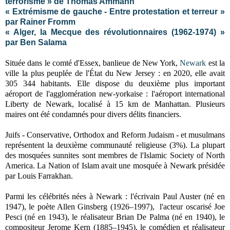
terrorisme » de Thomas Ammann
« Extrémisme de gauche - Entre protestation et terreur »
par Rainer Fromm
« Alger, la Mecque des révolutionnaires (1962-1974) »
par Ben Salama
Située dans le comté d'Essex, banlieue de New York,
Newark
est la
ville la plus peuplée de l'État du New Jersey : en 2020, elle avait
305 344 habitants. Elle dispose du deuxième plus important
aéroport de l'agglomération new-yorkaise : l'aéroport international
Liberty de Newark, localisé à 15 km de Manhattan. Plusieurs
maires ont été condamnés pour divers délits financiers.
Juifs - Conservative, Orthodox and Reform Judaism - et musulmans
représentent la deuxième communauté religieuse (3%). La plupart
des mosquées sunnites sont membres de l'Islamic Society of North
America. La Nation of Islam avait une mosquée à Newark présidée
par Louis Farrakhan.
Parmi les célébrités nées à Newark : l'écrivain Paul Auster (né en
1947), le poète Allen Ginsberg (1926–1997), l'acteur oscarisé Joe
Pesci (né en 1943), le réalisateur Brian De Palma (né en 1940), le
compositeur Jerome Kern (1885–1945), le comédien et réalisateur