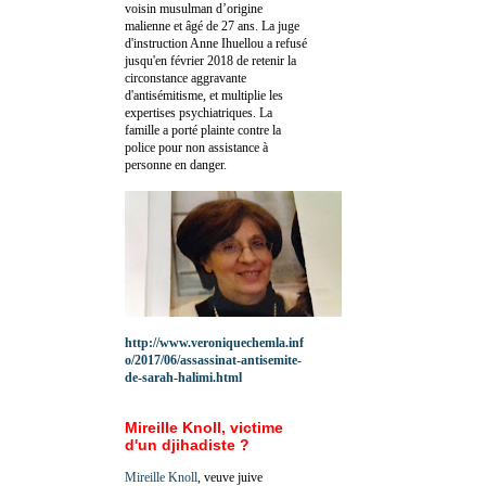
voisin musulman d’origine
malienne et âgé de 27 ans. La juge
d'instruction Anne Ihuellou a refusé
jusqu'en février 2018 de retenir la
circonstance aggravante
d'antisémitisme, et multiplie les
expertises psychiatriques. La
famille a porté plainte contre la
police pour non assistance à
personne en danger.
http://www.veroniquechemla.inf
o/2017/06/assassinat-antisemite-
de-sarah-halimi.html
Mireille Knoll, victime
d'un djihadiste ?
Mireille Knoll
, veuve juive