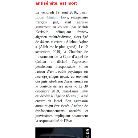
antisémite, est mort
Le vendredi 19 août 2016,
Jean-
Louis (Chalom) Levy
, sexagénaire
français juif, était
agressé
gravement au couteau par Mehdi
Kerkoub, délinquant franco-
algérien multirécidiviste, alors âgé
de 44 ans et
criant
« Allahou Aqbar
» (Allah est le plus grand). Le 12
septembre 2019, la Chambre de
l’instruction de la Cour d’appel de
Colmar a déclaré l’agresseur
pénalement irresponsable
«
en
raison d’un trouble psychique ou
neuropsychique ayant, au moment
des faits, aboli son discernement ou
le contrôle de ses actes
»
. Le 30
décembre 2019, Jean-Louis Levy
est décédé à l’âge de 65 ans ; il a été
enterré en Israël. Son agression
aurait du/pu être évitée.
Analyse
de
dysfonctionnements occultés et
gravissimes impliquant notamment
la responsabilité de l’Etat.