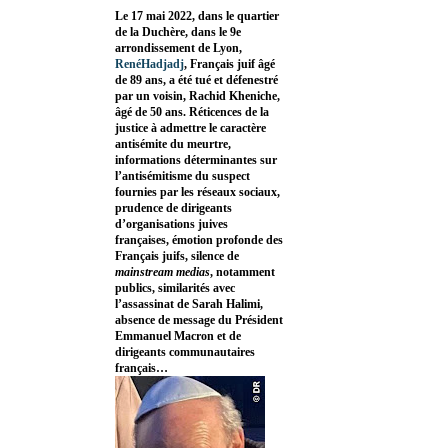
Le 17 mai 2022, dans le quartier
de la Duchère, dans le 9e
arrondissement de Lyon,
RenéHadjadj
, Français juif âgé
de 89 ans, a été tué et défenestré
par un voisin, Rachid Kheniche,
âgé de 50 ans. Réticences de la
justice à admettre le caractère
antisémite du meurtre,
informations déterminantes sur
l’antisémitisme du suspect
fournies par les réseaux sociaux,
prudence de dirigeants
d’organisations juives
françaises, émotion profonde des
Français juifs, silence de
mainstream medias
, notamment
publics, similarités avec
l’assassinat de Sarah Halimi,
absence de message du Président
Emmanuel Macron et de
dirigeants communautaires
français…