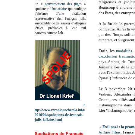
religieuses et judici
un «
gouvernement des juges
»
Beaucoup d’anciens re
spoliateur.
Une affaire
qui souligne
des Etats, des entrepri
l’absence d’une institution
représentative des Français juifs
susceptible de les sauver d’attaques
A la fin de la guerr
létales, préalables à leur exil
combattre. Après la vi
pauvres comme Job.
par des "loups solitai
attentats, et surgisse
Enfin, les
modalités
-
d'exclusion transnati
pays Arabes, de Turq
Jordanie lors de la gu
avec l'exclusion des Ju
(quasi-)
Judenrein
de c
Le 3 novembre 201
Vashem, Alexandra H
Orient, ses alliés a
l'islamophobie dans l
h
ttp://www.veroniquechemla.info/
Lier "l'islamophobie" 
2016/04/spoliations-de-francais-
juifs-laffaire.html
«
Exil nazi : la prom
Artline Films
, France
Spoliations de Français