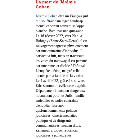
La mort de Jérémie
Cohen
Jérémie Cohen
était un Français juif
qui souffrait d'un léger handicap
mental et portait souvent sa kippa
blanche. Battu par une quinzaine.
Le 16 février 2022, vers 20 h, à
Bobigny (Seine-Saint-Denis), il est
sauvagement agressé physiquement
par une quinzaine d'individus. Il
parvient à fuir, mais en traversant
les voies du tramway, il est percuté
par une rame, et décède à l'hôpital.
L'enquête piétine, malgré celle
menée par la famille de la victime.
Le 4 avril 2022, grâce à ses twitts,
Eric Zemmour révèle cette tragédie.
Département francilien dangereux
notamment pour les Juifs, famille
endeuillée et isolée contrainte
d'enquêter face aux
dysfonctionnements politico-
judiciaires, omerta médiatico-
politique et de dirigeants
communautaires, soutien d'Eric
Zemmour critiqué, réticences
judiciaires à admettre les