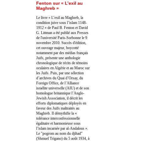
Fenton sur « L’exil au
Maghreb »
Le livre « L’exil au Maghreb, la
condition juive sous l’islam 1148-
1912 » de Paul B. Fenton et David
G. Littman a été publié aux Presses
de l'université Paris-Sorbonne le 9
novembre 2010. Succès d'édition,
cet ouvrage majeur, boycotté
notamment par des médias français
Juifs, présente une anthologie
chronologique de récits de témoins
oculaires en Algérie et au Maroc sur
les Juifs. Puis, par une sélection
d’archives du Quai d’Orsay, du
Foreign Office, de l’Alliance
israélite universelle (AIU) et de son
homologue britannique l’Anglo-
Jewish Association, il décrit les
efforts diplomatiques déployés en
faveur des Juifs maltraités au
Maghreb. Il démythifie la «
tolérance interconfessionnelle
égalitaire et harmonieuse sous
l’islam incarnée par al-Andalous ».
Le "pogrom au nom du djihad"
(Shmuel Trigano) du 5 août 1934, à