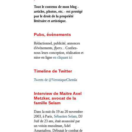
Tout le contenu de mon blog -
articles, photos, etc. - est protégé
par le droit de la propriété
littéraire et artistique.
Pubs, évènements
Rédactionnel, publicité, annonces
d'évènements,
flyers
... Confiez-
nous leurs conception, réalisation et
mise en ligne
en cliquant ici
Timeline de Twitter
Tweets de @VeroniqueChemla
Interview de Maitre Axel
Metzker, avocat de la
famille Selam
Dans la nuit du 19 au 20 novembre
2003, à Paris,
Sébastien Selam
, DJ
Juif de 23 ans, était assassiné par
un voisin musulman, Adel
Amastaibou. Débutait le combat de