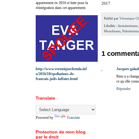
appartement en 2016 et lutte pour la
2017.
réintégration dans cet appartement.
Publié par
Véronique C
Libellés :
Antisémitisme
Musulmans
,
Palestiniens
1 commenta
http://www.veroniquechemla.inf
Jacques galaz
o/2016/10/spoliations-de-
Rien n a change
francais-juifs-laffaire.html
ce qu elle connai
Répondre
Translate
Powered by
Translate
Protection de mon blog
par le droit