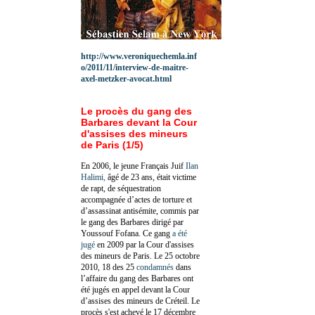
http://www.veroniquechemla.inf
o/2011/11/interview-de-maitre-
axel-metzker-avocat.html
Le procès du gang des
Barbares devant la Cour
d'assises des mineurs
de Paris (1/5)
En 2006, le jeune Français Juif
Ilan
Halimi,
âgé de 23 ans, était victime
de rapt, de séquestration
accompagnée d’actes de torture et
d’assassinat antisémite, commis par
le gang des Barbares dirigé par
Youssouf Fofana. Ce gang
a été
jugé
en 2009 par la Cour d'assises
des mineurs de Paris. Le 25 octobre
2010, 18 des 25
condamnés
dans
l’affaire du gang des Barbares ont
été jugés en appel devant la Cour
d’assises des mineurs de Créteil. Le
procès s'est achevé le 17 décembre