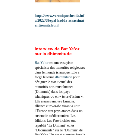
http://www.veroniquechemla.inf
o/2022/08/eyal-hadda-assassinat-
antisemite.html
Interview de Bat Ye’or
sur la dhimmitude
Bat Ye’or
est une essayiste
spécialiste des minorités religieuses
dans le monde islamique. Elle a
forgé le terme
dhimmitude
pour
désigner le statut cruel des
minorités non-musulmanes
(Dhimmis) dans les pays
islamiques ou en « terre d’islam ».
Elle a aussi analysé Eurabia,
alliance euro-arabe visant à unir
l’Europe aux pays arabes dans un
ensemble méditerranéen. Les
éditions Les Provinciales ont
republié "Le Dhimmi" et les
"Documents" sur le "Dhimmi" de
Bat Ye'or. Un essai pionnier dont la