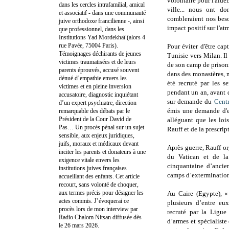
volontaire pour l'aide
dans les cercles intrafamilial, amical
ville... nous ont do
et associatif - dans une communauté
combleraient nos beso
juive orthodoxe francilienne -, ainsi
impact positif sur l'at
que professionnel, dans les
Institutions Yad Mordekhaï (alors 4
rue Pavée, 75004 Paris).
Pour éviter d'être capt
Témoignages déchirants de jeunes
Tunisie vers Milan. Il
victimes traumatisées et de leurs
de son camp de prisonni
parents éprouvés, accusé souvent
dans des monastères,
dénué d’empathie envers les
été recruté par les 
victimes et en pleine inversion
pendant un an, avant de
accusatoire, diagnostic inquiétant
sur demande du
Cent
d’un expert psychiatre, direction
émis une demande d'e
remarquable des débats par le
Président de la Cour David de
alléguant que les loi
Pas… Un procès pénal sur un sujet
Rauff et de la prescri
sensible, aux enjeux juridiques,
juifs, moraux et médicaux devant
Après guerre, Rauff or
inciter les parents et donateurs à une
du Vatican et de la 
exigence vitale envers les
cinquantaine d’ancie
institutions juives françaises
camps d’extermination
accueillant des enfants. Cet article
recourt, sans volonté de choquer,
aux termes précis pour désigner les
Au Caire (Egypte), « 
actes commis. J’évoquerai ce
plusieurs d’entre eu
procès lors de mon interview par
recruté par la Ligue
Radio Chalom Nitsan diffusée dès
d’armes et spécialiste
le 26 mars 2026.