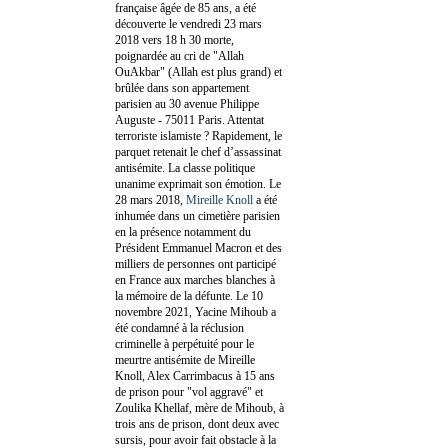
française âgée de 85 ans, a été
découverte le vendredi 23 mars
2018 vers 18 h 30 morte,
poignardée au cri de "Allah
OuAkbar" (Allah est plus grand) et
brûlée dans son appartement
parisien au 30 avenue Philippe
Auguste - 75011 Paris. Attentat
terroriste islamiste ? Rapidement, le
parquet retenait le chef d’assassinat
antisémite. La classe politique
unanime exprimait son émotion. Le
28 mars 2018,
Mireille Knoll
a été
inhumée dans un cimetière parisien
en la présence notamment du
Président Emmanuel Macron et des
milliers de personnes ont participé
en France aux marches blanches à
la mémoire de la défunte. Le 10
novembre 2021, Yacine Mihoub a
été condamné à la réclusion
criminelle à perpétuité pour le
meurtre antisémite de Mireille
Knoll, Alex Carrimbacus à 15 ans
de prison pour "vol aggravé" et
Zoulika Khellaf, mère de Mihoub, à
trois ans de prison, dont deux avec
sursis, pour avoir fait obstacle à la