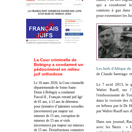
qui a coordonné le
camions à gaz dans 
pour exterminer les Jui
La Cour criminelle de
Bobigny a condamné un
Les Juifs d'Afrique d
pédocriminel en milieu
juif orthodoxe
de Claude Santiago et
Le 16 mars 2026, la Cour criminelle
Le 7 avril 2015, le 
départementale de Seine-Saint-
Walter Rauff, sur
l
Denis à Bobigny a condamné
l'enthousiasme de Tuni
Pascal H., Français retraité juif âgé
dans la victoire des 
de 61 ans, à 13 ans de détention
en hébreu par le Dr.
pour (tentative d’)atteintes sexuelles
par Walter Rauff aux d
(incestueuse) par majeur sur
mineurs de 15 ans, corruption de
mineurs de 15 ans et viols
Dans son journal, Ra
(incestueux) par majeur sur mineurs
avec les Nazis : « 
de 15 ans. Des
infractions commises