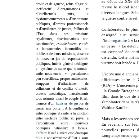
au début du XXe siè
droite et de gauche, refus d’agir ou
ravive le
blood libel
inefficacité d’organisations et
diverses langues. Selo
d’intellectuels juifs, «
la guerre contre Israël
dysfonctionnements » d’institutions
publiques, d'ordres professionnels
et d'auxiliaires de justice, faillites de
Collaborateur le plus 
l’Etat dans ses missions
enseigné aux servi
régaliennes, discriminations non
l’interrogatoire
à « la 
sanctionnées,
establishment
, entités
en Syrie : « Le détenu
et bureaucraties incontrôlés ou
est composé de parti
oublieux de leurs missions, absence
distendu. Cette méth
de mises en jeu de responsabilités
victime soit brisée ».
publiques, intérêt général dédaigné,
« système-de-santé-que-le-monde-
entier-nous-envie » partialement
L’activisme d’anciens
peu sourcilleux, propos antisémites,
officieuses entre la
soupçons d’affairisme, de
(RFA). « L’ancienne p
collusions et de conflits d’intérêt,
- la Grande-Bretagne c
omerta
médiatique, harcèlements
film, dans le dos de
tous azimuts visant le couple Krief,
s’implanter dans la ré
menace d'un
huissier de justice
de
Walther Rauff ».
casser une porte…
A la confluence
entre politique et santé, à la jonction
entre secteurs public et privé, à
Mais « les services sec
l’articulation entre pouvoirs
En revenant sur leu
politiques nationaux et locaux,
nouvelles preuves 
l’affaire Krief
s’avère emblématique
Longtemps encore après 
d’un « antisémitisme d’Etat » sous