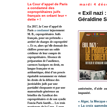
La Cour d’appel de Paris
mardi 4 déc
a condamné des
copropriétaires juifs
« Exil nazi 
français en créant leur «
Géraldine 
dette » !
En 2017, la Cour d’appel de
Paris
a condamné
injustement
M. B., copropriétaires Juifs
français, pour un prétendu «
arriéré de charges de copropriété
». Et ce, alors qu’elle donnait des
chiffres prouvant un solde
créditeur de leur compte de
copropriétaires. Absence de
préparation de l’audience,
carences basiques en droit, en
langue française et en
arithmétique, déni d’un procès
équitable notamment en violant
les droits de la défense des
justiciables juifs par une
partialité choquante et par une
antisémite, d’aide a
mansuétude généreuse au
impunité.
bénéfice du Syndicat des
copropriétaires et de son syndic
« Alger, la Mecque 
Foncia Paris fautifs… Les trois
« La croix gammée 
magistrats de la Cour - Laure