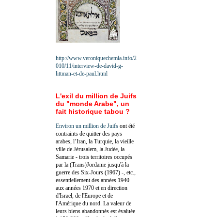
http://www.veroniquechemla.info/2
010/11/interview-de-david-g-
littman-et-de-paul.html
L'exil du million de Juifs
du "monde Arabe", un
fait historique tabou ?
Environ un million de Juifs
ont été
contraints de quitter des pays
arabes, l’Iran, la Turquie, la vieille
ville de Jérusalem, la Judée, la
Samarie - trois territoires occupés
par la (Trans)Jordanie jusqu'à la
guerre des Six-Jours (1967) -, etc.,
essentiellement des années 1940
aux années 1970 et en direction
d'Israël, de l'Europe et de
l'Amérique du nord. La valeur de
leurs biens abandonnés est évaluée