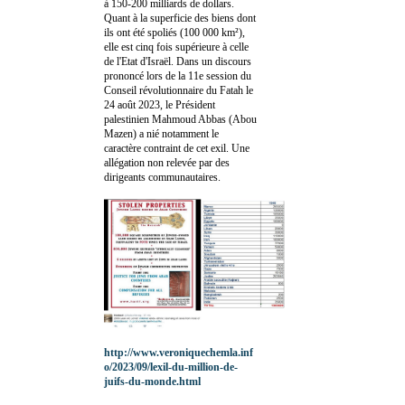
à 150-200 milliards de dollars.
Quant à la superficie des biens dont
ils ont été spoliés (100 000 km²),
elle est cinq fois supérieure à celle
de l'Etat d'Israël. Dans un discours
prononcé lors de la 11e session du
Conseil révolutionnaire du Fatah le
24 août 2023, le Président
palestinien Mahmoud Abbas (Abou
Mazen) a nié notamment le
caractère contraint de cet exil. Une
allégation non relevée par des
dirigeants communautaires.
http://www.veroniquechemla.inf
o/2023/09/lexil-du-million-de-
juifs-du-monde.html