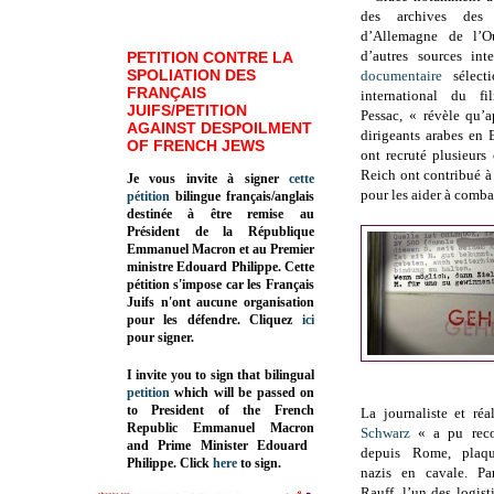
des archives des s
d’Allemagne de l’O
d’autres sources int
PETITION CONTRE LA
SPOLIATION DES
documentaire
sélecti
FRANÇAIS
international du fi
JUIFS/PETITION
Pessac, « révèle qu’a
AGAINST DESPOILMENT
dirigeants arabes en 
OF FRENCH JEWS
ont recruté plusieurs
Reich ont contribué à 
Je vous invite à signer
cette
pour les aider à combat
pétition
bilingue français/anglais
destinée à être remise au
Président de la République
Emmanuel Macron et au Premier
ministre Edouard Philippe. Cette
pétition s'impose car les Français
Juifs n'ont aucune organisation
pour les défendre. Cliquez
ici
pour signer.
I invite you to sign that bilingual
petition
which will be passed on
to President of the French
La journaliste et réa
Republic
Emmanuel Macron
Schwarz
« a pu recon
and Prime Minister
Edouard
depuis Rome, plaqu
Philippe
.
Click
here
to sign.
nazis en cavale. Pa
Rauff, l’un des logis