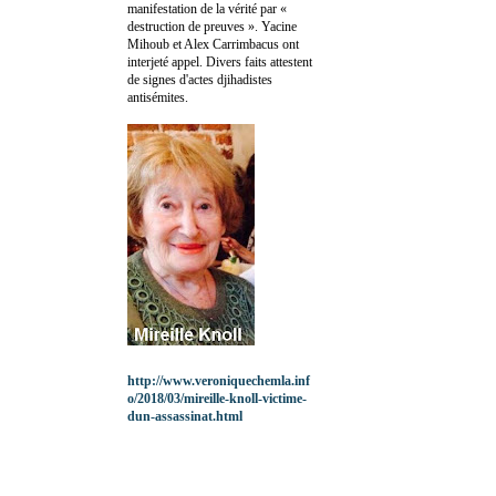
manifestation de la vérité par «
destruction de preuves ». Yacine
Mihoub et Alex Carrimbacus ont
interjeté appel. Divers faits attestent
de signes d'actes djihadistes
antisémites.
http://www.veroniquechemla.inf
o/2018/03/mireille-knoll-victime-
dun-assassinat.html