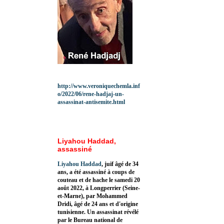
http://www.veroniquechemla.inf
o/2022/06/rene-hadjaj-un-
assassinat-antisemite.html
Liyahou Haddad,
assassiné
Liyahou Haddad
, juif âgé de 34
ans, a été assassiné à coups de
couteau et de hache le samedi 20
août 2022, à Longperrier (Seine-
et-Marne), par Mohammed
Dridi, âgé de 24 ans et d'origine
tunisienne. Un assassinat révélé
par le Bureau national de