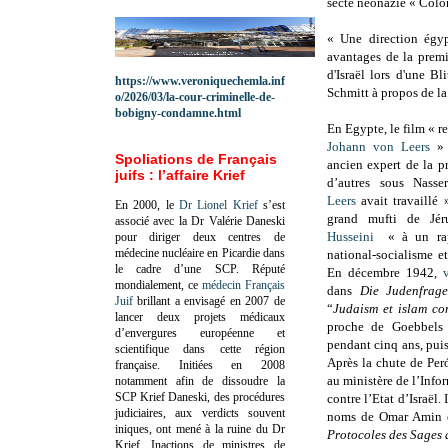
secte néonazie « Colo
« Une direction égypt
avantages de la premiè
d'Israël lors d'une B
https://www.veroniquechemla.inf
Schmitt à propos de la
o/2026/03/la-cour-criminelle-de-
bobigny-condamne.html
En Egypte, le film « r
Johann von Leers
» 
Spoliations de Français
ancien expert de la p
juifs : l’affaire Krief
d’autres sous Nasse
Leers
avait travaillé 
En 2000, le
Dr Lionel Krief
s’est
grand mufti de Jé
associé avec la Dr Valérie Daneski
Husseini
« à un rap
pour diriger deux centres de
médecine nucléaire en Picardie dans
national-socialisme e
le cadre d’une SCP.
Réputé
En décembre 1942,
mondialement, ce
médecin Français
dans
Die Judenfrag
Juif
brillant a envisagé en 2007 de
“
Judaism et islam c
lancer deux projets médicaux
proche de Goebbels 
d’envergures européenne et
pendant cinq ans, puis
scientifique dans cette région
Après la chute de Peró
française.
Initiées en 2008
au ministère de l’Inf
notamment afin de dissoudre la
SCP Krief Daneski, des procédures
contre l’Etat d’Israël.
judiciaires, aux verdicts souvent
noms de Omar Amin et
iniques, ont mené à la ruine du Dr
Protocoles des Sages 
Krief.
Inactions de ministres de