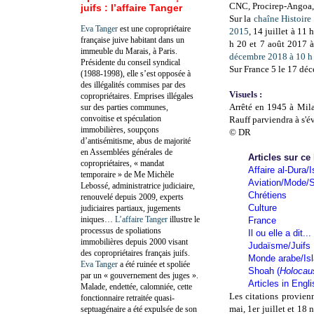
CNC, Procirep-Angoa,
juifs : l’affaire Tanger
Sur la
chaîne Histoire
Eva Tanger
est une copropriétaire
2015
, 14 juillet à 11 
française juive habitant dans un
h 20 et 7 août 2017 
immeuble du Marais, à Paris.
décembre 2018 à 10 h
Présidente du conseil syndical
Sur France 5 le 17 dé
(1988-1998), elle s’est opposée à
des illégalités commises par des
Visuels
:
copropriétaires. Emprises illégales
Arrêté en 1945 à Milan
sur des parties communes,
convoitise et spéculation
Rauff parviendra à s'év
immobilières, soupçons
© DR
d’antisémitisme, abus de majorité
en Assemblées générales de
Articles sur ce
copropriétaires, « mandat
Affaire al-Dura/I
temporaire » de Me Michèle
Aviation/Mode/S
Lebossé, administratrice judiciaire,
Chrétiens
renouvelé depuis 2009, experts
Culture
judiciaires partiaux, jugements
iniques…
L’affaire Tanger
illustre le
France
processus de spoliations
Il ou elle a dit...
immobilières depuis 2000 visant
Judaïsme/Juifs
des copropriétaires français juifs.
Monde arabe/Is
Eva Tanger
a été ruinée et spoliée
Shoah (
Holocau
par un « gouvernement des juges ».
Articles in Engl
Malade, endettée, calomniée, cette
Les citations provien
fonctionnaire retraitée quasi-
mai, 1er juillet et 1
septuagénaire a été expulsée de son