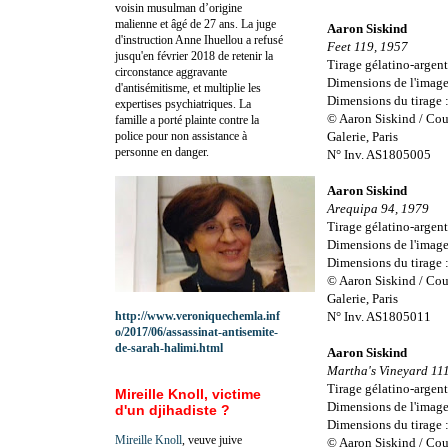
voisin musulman d’origine
malienne et âgé de 27 ans. La juge
Aaron Siskind
d'instruction Anne Ihuellou a refusé
Feet 119, 1957
jusqu'en février 2018 de retenir la
Tirage gélatino-argent
circonstance aggravante
Dimensions de l'image
d'antisémitisme, et multiplie les
Dimensions du tirage 
expertises psychiatriques. La
© Aaron Siskind / Cou
famille a porté plainte contre la
police pour non assistance à
Galerie, Paris
personne en danger.
N° Inv. AS1805005
Aaron Siskind
Arequipa 94, 1979
Tirage gélatino-argent
Dimensions de l'image
Dimensions du tirage 
© Aaron Siskind / Cou
Galerie, Paris
http://www.veroniquechemla.inf
N° Inv. AS1805011
o/2017/06/assassinat-antisemite-
de-sarah-halimi.html
Aaron Siskind
Martha's Vineyard 11
Tirage gélatino-argent
Mireille Knoll, victime
Dimensions de l'image
d'un djihadiste ?
Dimensions du tirage 
Mireille Knoll
, veuve juive
© Aaron Siskind / Cou