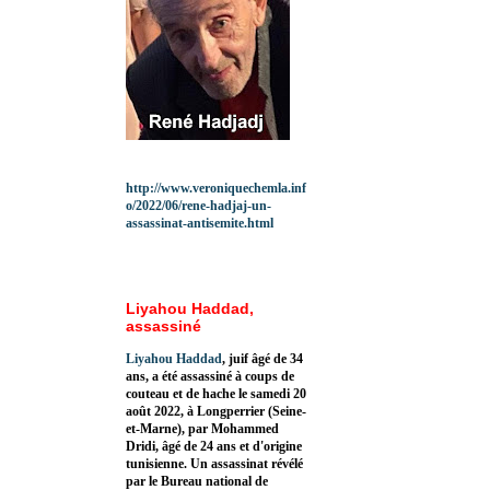
http://www.veroniquechemla.inf
o/2022/06/rene-hadjaj-un-
assassinat-antisemite.html
Liyahou Haddad,
assassiné
Liyahou Haddad
, juif âgé de 34
ans, a été assassiné à coups de
couteau et de hache le samedi 20
août 2022, à Longperrier (Seine-
et-Marne), par Mohammed
Dridi, âgé de 24 ans et d'origine
tunisienne. Un assassinat révélé
par le Bureau national de