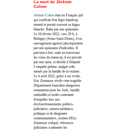
La mort de Jérémie
Cohen
Jérémie Cohen
était un Français juif
qui souffrait d'un léger handicap
mental et portait souvent sa kippa
blanche. Battu par une quinzaine.
Le 16 février 2022, vers 20 h, à
Bobigny (Seine-Saint-Denis), il est
sauvagement agressé physiquement
par une quinzaine d'individus. Il
parvient à fuir, mais en traversant
les voies du tramway, il est percuté
par une rame, et décède à l'hôpital.
L'enquête piétine, malgré celle
menée par la famille de la victime.
Le 4 avril 2022, grâce à ses twitts,
Eric Zemmour révèle cette tragédie.
Département francilien dangereux
notamment pour les Juifs, famille
endeuillée et isolée contrainte
d'enquêter face aux
dysfonctionnements politico-
judiciaires, omerta médiatico-
politique et de dirigeants
communautaires, soutien d'Eric
Zemmour critiqué, réticences
judiciaires à admettre les