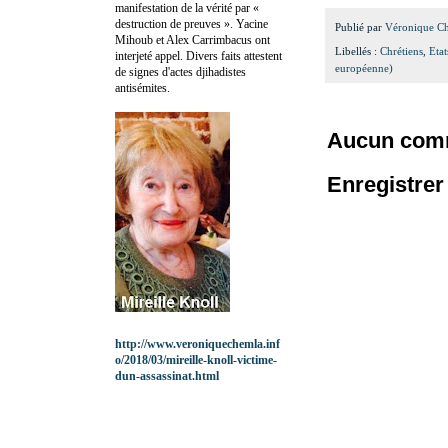
manifestation de la vérité par «
destruction de preuves ». Yacine
Publié par
Véronique C
Mihoub et Alex Carrimbacus ont
Libellés :
Chrétiens
,
Eta
interjeté appel. Divers faits attestent
européenne)
de signes d'actes djihadistes
antisémites.
Aucun comm
Enregistre
http://www.veroniquechemla.inf
o/2018/03/mireille-knoll-victime-
dun-assassinat.html