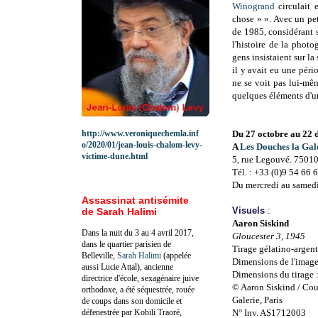
Winogrand
circulait 
chose » ». Avec un petit
de 1985, considérant s
l'histoire de la phot
gens insistaient sur la
il y avait eu une péri
ne se voit pas lui-mê
quelques éléments d'u
http://www.veroniquechemla.inf
Du 27 octobre au 22
o/2020/01/jean-louis-chalom-levy-
A
Les Douches la Gal
victime-dune.html
5, rue Legouvé. 75010
Tél. : +33 (0)9 54 66 
Du mercredi au samedi,
Assassinat antisémite
Visuels
:
de Sarah Halimi
Aaron Siskind
Dans la nuit du 3 au 4 avril 2017,
Gloucester 3, 1945
dans le quartier parisien de
Tirage gélatino-argent
Belleville,
Sarah Halimi
(appelée
Dimensions de l'image
aussi Lucie Attal), ancienne
Dimensions du tirage 
directrice d'école, sexagénaire juive
© Aaron Siskind / Cou
orthodoxe, a été séquestrée, rouée
Galerie, Paris
de coups dans son domicile et
défenestrée par Kobili Traoré,
N° Inv. AS1712003