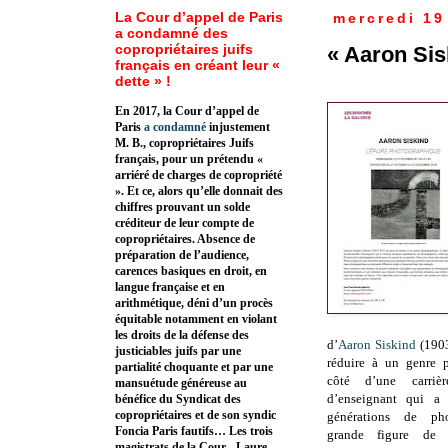
La Cour d’appel de Paris
mercredi 19
a condamné des
copropriétaires juifs
« Aaron Sis
français en créant leur «
dette » !
En 2017, la Cour d’appel de
Paris
a condamné
injustement
M. B., copropriétaires Juifs
français, pour un prétendu «
arriéré de charges de copropriété
». Et ce, alors qu’elle donnait des
chiffres prouvant un solde
créditeur de leur compte de
copropriétaires. Absence de
préparation de l’audience,
carences basiques en droit, en
langue française et en
arithmétique, déni d’un procès
équitable notamment en violant
les droits de la défense des
d’
Aaron Siskind
(1903
justiciables juifs par une
réduire à un genre 
partialité choquante et par une
côté d’une carrièr
mansuétude généreuse au
d’enseignant qui a 
bénéfice du Syndicat des
copropriétaires et de son syndic
générations de pho
Foncia Paris fautifs… Les trois
grande figure de l
magistrats de la Cour - Laure