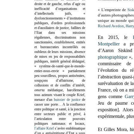
droite et de gauche, refus d’agir ou
inefficacité d’organisations et
« L’empreinte de
Sis
d’intellectuels juifs, «
d’autres photographes,
dysfonctionnements » d’institutions
unique au monde qui 
publiques, d'ordres professionnels
Richard Avedon
,
Harr
et d'auxiliaires de justice, faillites de
l’Etat dans ses missions
En 2015, le
régaliennes, discriminations non
sanctionnées,
establishment
, entités
Montpellier
a pré
et bureaucraties incontrôlés ou
d’Aaron Siski
oublieux de leurs missions, absence
de mises en jeu de responsabilités
photographique
», 
publiques, intérêt général dédaigné,
commissaire de 
« système-de-santé-que-le-monde-
l’évolution du r
entier-nous-envie » partialement
peu sourcilleux, propos antisémites,
l’abstraction quasi-
soupçons d’affairisme, de
surévaluation de l
collusions et de conflits d’intérêt,
France, où on a mi
omerta
médiatique, harcèlements
tous azimuts visant le couple Krief,
gens comme
Garr
menace d'un
huissier de justice
de
Jeu de paume co
casser une porte…
A la confluence
entre politique et santé, à la jonction
exposition]. Alo
entre secteurs public et privé, à
expérimentale, plu
l’articulation entre pouvoirs
politiques nationaux et locaux,
l’affaire Krief
s’avère emblématique
Et Gilles Mora, hi
d’un « antisémitisme d’Etat » sous