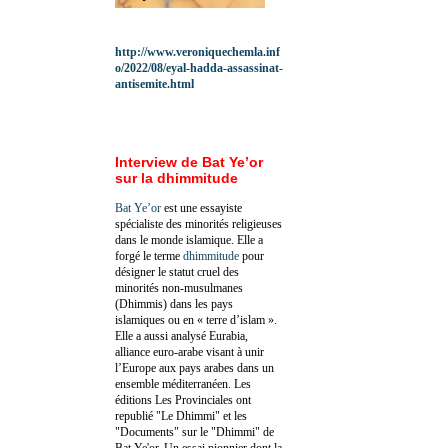
http://www.veroniquechemla.inf
o/2022/08/eyal-hadda-assassinat-
antisemite.html
Interview de Bat Ye’or
sur la dhimmitude
Bat Ye’or
est une essayiste
spécialiste des minorités religieuses
dans le monde islamique. Elle a
forgé le terme
dhimmitude
pour
désigner le statut cruel des
minorités non-musulmanes
(Dhimmis) dans les pays
islamiques ou en « terre d’islam ».
Elle a aussi analysé Eurabia,
alliance euro-arabe visant à unir
l’Europe aux pays arabes dans un
ensemble méditerranéen. Les
éditions Les Provinciales ont
republié "Le Dhimmi" et les
"Documents" sur le "Dhimmi" de
Bat Ye'or. Un essai pionnier dont la