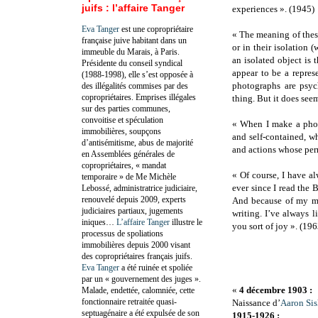
juifs : l’affaire Tanger
experiences ». (1945)
Eva Tanger
est une copropriétaire
« The meaning of these
française juive habitant dans un
or in their isolation
immeuble du Marais, à Paris.
an isolated object is 
Présidente du conseil syndical
appear to be a repres
(1988-1998), elle s’est opposée à
photographs are psyc
des illégalités commises par des
copropriétaires. Emprises illégales
thing. But it does seem
sur des parties communes,
convoitise et spéculation
« When I make a phot
immobilières, soupçons
and self-contained, w
d’antisémitisme, abus de majorité
and actions whose per
en Assemblées générales de
copropriétaires, « mandat
« Of course, I have al
temporaire » de Me Michèle
ever since I read the
Lebossé, administratrice judiciaire,
renouvelé depuis 2009, experts
And because of my me
judiciaires partiaux, jugements
writing. I’ve always l
iniques…
L’affaire Tanger
illustre le
you sort of joy ». (196
processus de spoliations
immobilières depuis 2000 visant
des copropriétaires français juifs.
Eva Tanger
a été ruinée et spoliée
par un « gouvernement des juges ».
«
4 décembre 1903 :
Malade, endettée, calomniée, cette
fonctionnaire retraitée quasi-
Naissance d’
Aaron Si
septuagénaire a été expulsée de son
1915-1926 :