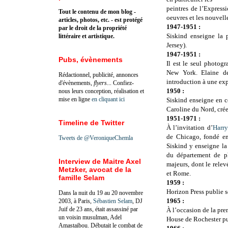
peintres de l’Express
Tout le contenu de mon blog -
oeuvres et les nouvell
articles, photos, etc. - est protégé
1947-1951 :
par le droit de la propriété
Siskind enseigne la 
littéraire et artistique.
Jersey).
1947-1951 :
Pubs, évènements
Il est le seul photog
New York. Elaine d
Rédactionnel, publicité, annonces
introduction à une exp
d'évènements,
flyers
... Confiez-
1950 :
nous leurs conception, réalisation et
mise en ligne
en cliquant ici
Siskind enseigne en 
Caroline du Nord, crée 
1951-1971 :
Timeline de Twitter
À l’invitation d’
Harry
de Chicago, fondé e
Tweets de @VeroniqueChemla
Siskind y enseigne la
du département de ph
Interview de Maitre Axel
majeurs, dont le relevé
Metzker, avocat de la
et Rome.
famille Selam
1959 :
Horizon Press publie s
Dans la nuit du 19 au 20 novembre
1965 :
2003, à Paris,
Sébastien Selam
, DJ
Juif de 23 ans, était assassiné par
À l’occasion de la pre
un voisin musulman, Adel
House de Rochester pu
Amastaibou. Débutait le combat de