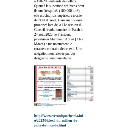
à 150-200 milliards de dollars.
Quant à la superficie des biens dont
ils ont été spoliés (100 000 km²),
elle est cinq fois supérieure à celle
de l'Etat d'Israël. Dans un discours
prononcé lors de la 11e session du
Conseil révolutionnaire du Fatah le
24 août 2023, le Président
palestinien Mahmoud Abbas (Abou
Mazen) a nié notamment le
caractère contraint de cet exil. Une
allégation non relevée par des
dirigeants communautaires.
http://www.veroniquechemla.inf
o/2023/09/lexil-du-million-de-
juifs-du-monde.html