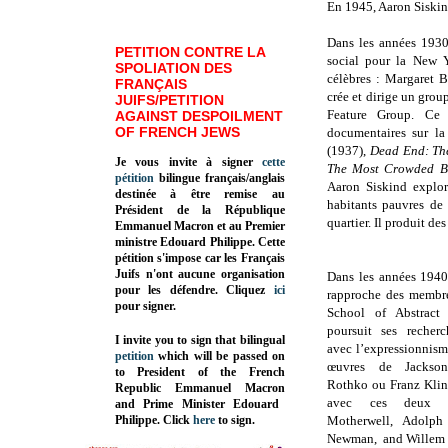
En 1945, Aaron Siskind
Dans les années 193
PETITION CONTRE LA
social pour la New 
SPOLIATION DES
célèbres : Margaret 
FRANÇAIS
crée et dirige un gro
JUIFS/PETITION
Feature Group. Ce 
AGAINST DESPOILMENT
OF FRENCH JEWS
documentaires sur la
(1937),
Dead End: Th
Je vous invite à signer
cette
The Most Crowded B
pétition
bilingue français/anglais
Aaron Siskind explor
destinée à être remise au
habitants pauvres de 
Président de la République
quartier. Il produit de
Emmanuel Macron et au Premier
ministre Edouard Philippe. Cette
pétition s'impose car les Français
Juifs n'ont aucune organisation
Dans les années 1940
pour les défendre. Cliquez
ici
rapproche des membr
pour signer.
School of Abstract 
poursuit ses recher
I invite you to sign that bilingual
avec l’expressionnisme
petition
which will be passed on
œuvres de Jackso
to President of the French
Rothko ou Franz Kline.
Republic
Emmanuel Macron
avec ces deux de
and Prime Minister
Edouard
Philippe
.
Click
here
to sign.
Motherwell, Adolph 
Newman, and Willem 