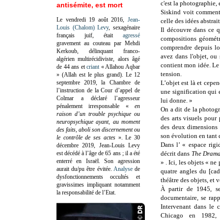
c'est la photographie, 
antisémite, est mort
Siskind voit comment 
Le vendredi 19 août 2016,
Jean-
celle des idées abstrait
Louis (Chalom) Levy
, sexagénaire
Il découvre dans ce qu
français juif, était
agressé
compositions géométri
gravement au couteau par Mehdi
comprendre depuis lo
Kerkoub, délinquant franco-
avez dans l'objet, ou
algérien multirécidiviste, alors âgé
contient mon idée. Le 
de 44 ans et
criant
« Allahou Aqbar
tension.
» (Allah est le plus grand). Le 12
septembre 2019, la Chambre de
L’objet est là et cepen
l’instruction de la Cour d’appel de
une signification qui e
Colmar a déclaré l’agresseur
lui donne. »
pénalement irresponsable
«
en
On a dit de la photogr
raison d’un trouble psychique ou
des arts visuels pour 
neuropsychique ayant, au moment
des deux dimensions 
des faits, aboli son discernement ou
son évolution en tant q
le contrôle de ses actes
»
. Le 30
Dans l’ « espace rigid
décembre 2019, Jean-Louis Levy
est décédé à l’âge de 65 ans ; il a été
décrit dans
The Drama
enterré en Israël. Son agression
» . Ici, les objets « n
aurait du/pu être évitée.
Analyse
de
quatre angles du [cad
dysfonctionnements occultés et
théâtre des objets, et v
gravissimes impliquant notamment
À partir de 1945, se
la responsabilité de l’Etat.
documentaire, se rap
Intervenant dans le 
Chicago en 1982, 