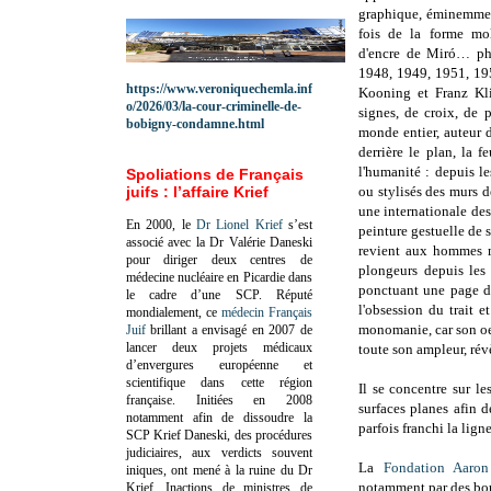
graphique, éminemment
fois de la forme mo
d'encre de Miró… ph
1948, 1949, 1951, 195
https://www.veroniquechemla.inf
Kooning et Franz Kli
o/2026/03/la-cour-criminelle-de-
signes, de croix, de p
bobigny-condamne.html
monde entier, auteur d
derrière le plan, la f
l'humanité : depuis l
Spoliations de Français
juifs : l’affaire Krief
ou stylisés des murs
une internationale de
En 2000, le
Dr Lionel Krief
s’est
peinture gestuelle de s
associé avec la Dr Valérie Daneski
revient aux hommes m
pour diriger deux centres de
plongeurs depuis les
médecine nucléaire en Picardie dans
ponctuant une page de
le cadre d’une SCP.
Réputé
l'obsession du trait e
mondialement, ce
médecin Français
monomanie, car son oe
Juif
brillant a envisagé en 2007 de
lancer deux projets médicaux
toute son ampleur, révè
d’envergures européenne et
scientifique dans cette région
Il se concentre sur le
française.
Initiées en 2008
surfaces planes afin d
notamment afin de dissoudre la
parfois franchi la lign
SCP Krief Daneski, des procédures
judiciaires, aux verdicts souvent
La
Fondation Aaron
iniques, ont mené à la ruine du Dr
notamment par des bou
Krief.
Inactions de ministres de