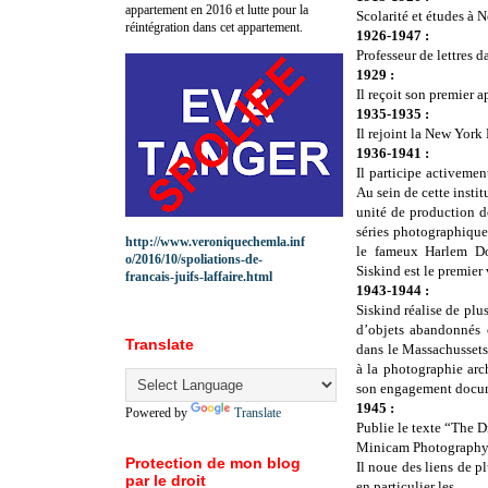
appartement en 2016 et lutte pour la
Scolarité et études à N
réintégration dans cet appartement.
1926-1947 :
Professeur de lettres 
1929 :
Il reçoit son premier a
1935-1935 :
Il rejoint la New Yor
1936-1941 :
Il participe activeme
Au sein de cette insti
unité de production d
séries photographique
http://www.veroniquechemla.inf
le fameux Harlem Do
o/2016/10/spoliations-de-
Siskind est le premier 
francais-juifs-laffaire.html
1943-1944 :
Siskind réalise de plu
d’objets abandonnés o
Translate
dans le Massachussets.
à la photographie arc
son engagement docum
1945 :
Powered by
Translate
Publie le texte “The D
Minicam Photography
Protection de mon blog
Il noue des liens de pl
par le droit
en particulier les