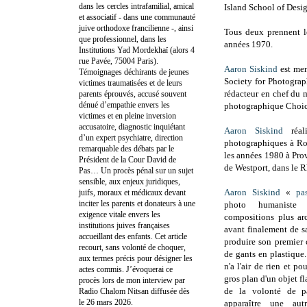
dans les cercles intrafamilial, amical
Island School of Desig
et associatif - dans une communauté
juive orthodoxe francilienne -, ainsi
Tous deux prennent le
que professionnel, dans les
années 1970.
Institutions Yad Mordekhaï (alors 4
rue Pavée, 75004 Paris).
Aaron Siskind
est mem
Témoignages déchirants de jeunes
Society for Photograp
victimes traumatisées et de leurs
rédacteur en chef du m
parents éprouvés, accusé souvent
dénué d’empathie envers les
photographique Choic
victimes et en pleine inversion
accusatoire, diagnostic inquiétant
Aaron Siskind
réali
d’un expert psychiatre, direction
photographiques à Ro
remarquable des débats par le
les années 1980 à Pro
Président de la Cour David de
de Westport, dans le R
Pas… Un procès pénal sur un sujet
sensible, aux enjeux juridiques,
Aaron Siskind
«
pa
juifs, moraux et médicaux devant
inciter les parents et donateurs à une
photo humaniste
exigence vitale envers les
compositions plus arc
institutions juives françaises
avant finalement de s
accueillant des enfants. Cet article
produire son premier 
recourt, sans volonté de choquer,
de gants en plastique
aux termes précis pour désigner les
n'a l'air de rien et po
actes commis. J’évoquerai ce
gros plan d'un objet fla
procès lors de mon interview par
de la volonté de pa
Radio Chalom Nitsan diffusée dès
le 26 mars 2026.
apparaître une autr