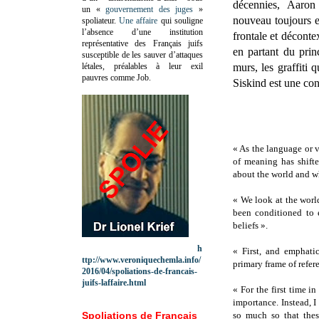
décennies, Aaron
un «
gouvernement des juges
»
nouveau toujours 
spoliateur.
Une affaire
qui souligne
l’absence d’une institution
frontale et déconte
représentative des Français juifs
en partant du prin
susceptible de les sauver d’attaques
létales, préalables à leur exil
murs, les graffiti 
pauvres comme Job.
Siskind est une con
« As the language or 
of meaning has shifte
about the world and w
« We look at the worl
been conditioned to 
beliefs ».
h
« First, and emphatic
ttp://www.veroniquechemla.info/
primary frame of refere
2016/04/spoliations-de-francais-
juifs-laffaire.html
« For the first time i
importance. Instead, I
Spoliations de Français
so much so that thes