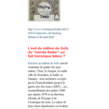
http://www.veroniquechemla.info/2
010/11/interview-de-david-g-
littman-et-de-paul.html
L'exil du million de Juifs
du "monde Arabe", un
fait historique tabou ?
Environ un million de Juifs
ont été
contraints de quitter des pays
arabes, l’Iran, la Turquie, la vieille
ville de Jérusalem, la Judée, la
Samarie - trois territoires occupés
par la (Trans)Jordanie jusqu'à la
guerre des Six-Jours (1967) -, etc.,
essentiellement des années 1940
aux années 1970 et en direction
d'Israël, de l'Europe et de
l'Amérique du nord. La valeur de
leurs biens abandonnés est évaluée