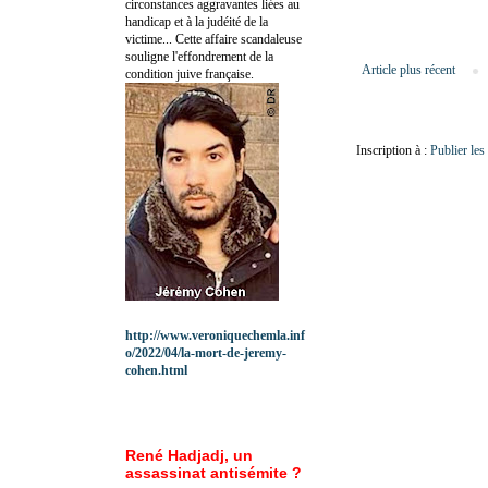
circonstances aggravantes liées au
handicap et à la judéité de la
victime... Cette affaire scandaleuse
souligne l'effondrement de la
Article plus récent
condition juive française.
Inscription à :
Publier le
http://www.veroniquechemla.inf
o/2022/04/la-mort-de-jeremy-
cohen.html
René Hadjadj, un
assassinat antisémite ?