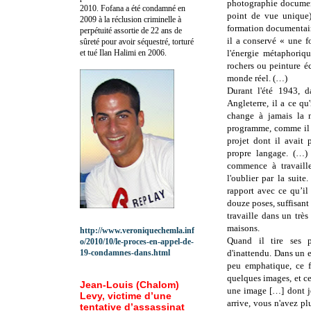
photographie document
2010.
Fofana a été c
ondamné en
point de vue unique) 
2009 à la réclusion criminelle à
formation documentaire
perpétuité assortie de 22 ans de
il a conservé « une f
sûreté pour avoir séquestré, torturé
et tué Ilan Halimi en 2006.
l'énergie métaphoriq
rochers ou peinture é
monde réel. (…)
Durant l'été 1943, d
Angleterre, il a ce qu
change à jamais la n
programme, comme il l
projet dont il avait p
propre langage. (…) 
commence à travaill
l'oublier par la suite
rapport avec ce qu’il
douze poses, suffisant
travaille dans un très
maisons.
http://www.veroniquechemla.inf
Quand il tire ses p
o/2010/10/le-proces-en-appel-de-
19-condamnes-dans.html
d'inattendu. Dans un e
peu emphatique, ce f
quelques images, et ce
Jean-Louis (Chalom)
une image […] dont je
Levy, victime d’une
arrive, vous n'avez pl
tentative d’assassinat