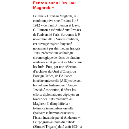
Fenton sur « L’exil au
Maghreb »
Le livre « L’exil au Maghreb, la
condition juive sous l’islam 1148-
1912 » de Paul B. Fenton et David
G. Littman a été publié aux Presses
de l'université Paris-Sorbonne le 9
novembre 2010. Succès d'édition,
cet ouvrage majeur, boycotté
notamment par des médias français
Juifs, présente une anthologie
chronologique de récits de témoins
oculaires en Algérie et au Maroc sur
les Juifs. Puis, par une sélection
d’archives du Quai d’Orsay, du
Foreign Office, de l’Alliance
israélite universelle (AIU) et de son
homologue britannique l’Anglo-
Jewish Association, il décrit les
efforts diplomatiques déployés en
faveur des Juifs maltraités au
Maghreb. Il démythifie la «
tolérance interconfessionnelle
égalitaire et harmonieuse sous
l’islam incarnée par al-Andalous ».
Le "pogrom au nom du djihad"
(Shmuel Trigano) du 5 août 1934, à