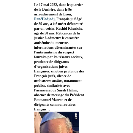
Le 17 mai 2022, dans le quartier
de la Duchère, dans le 9e
arrondissement de Lyon,
RenéHadjadj
, Français juif âgé
de 89 ans, a été tué et défenestré
par un voisin, Rachid Kheniche,
âgé de 50 ans. Réticences de la
justice à admettre le caractère
antisémite du meurtre,
informations déterminantes sur
l’antisémitisme du suspect
fournies par les réseaux sociaux,
prudence de dirigeants
d’organisations juives
françaises, émotion profonde des
Français juifs, silence de
mainstream medias
, notamment
publics, similarités avec
l’assassinat de Sarah Halimi,
absence de message du Président
Emmanuel Macron et de
dirigeants communautaires
français…