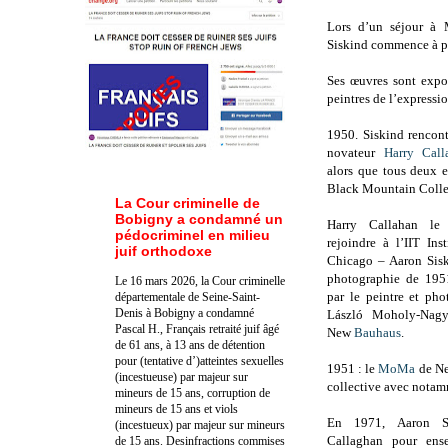
Lors d’un séjour à M
Siskind commence à ph
Ses œuvres sont expos
peintres de l’expressi
1950. Siskind rencon
novateur
Harry Call
alors que tous deux e
Black Mountain Colle
La Cour criminelle de
Bobigny a condamné un
Harry Callahan le
pédocriminel en milieu
rejoindre à l’IIT Ins
juif orthodoxe
Chicago – Aaron Sisk
photographie de 195
Le 16 mars 2026, la Cour criminelle
par le peintre et ph
départementale de Seine-Saint-
Denis à Bobigny a condamné
László Moholy-Nag
Pascal H., Français retraité juif âgé
New
Bauhaus
.
de 61 ans, à 13 ans de détention
pour (tentative d’)atteintes sexuelles
1951 : le
MoMa
de Ne
(incestueuse) par majeur sur
collective avec notam
mineurs de 15 ans, corruption de
mineurs de 15 ans et viols
En 1971, Aaron Si
(incestueux) par majeur sur mineurs
Callaghan pour ens
de 15 ans. Des
infractions commises