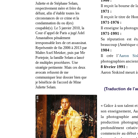
1966 :
Juliette et de Stéphane Selam,
Il reçoit la bourse d
respectivement mère et frère du
1971 :
défunt, afin d’établir toutes les
Il reçoit le titre de 
circonstances de ce crime et la
1971-1976 :
condamnation du ou d(es)
Il enseigne la photogr
coupable(s). Le 5 janvier 2010, la
Cour d’appel de Paris a jugé Adel
1971-1991 :
Amastaibou pénalement
Sa réputation est ét
irresponsable lors de cet assassinat.
beaucoup (Amérique ce
Représentée de fin 2006 à 2013 par
1984 :
Maître Axel Metzker, puis par Me
Il crée l’
Aaron Sis
Portejoie, la famille Selam a lancé
photographies ancienn
de multiples procédures. Une
8 février 1991 :
stratégie pertinente. Mais ces deux
Aaron Siskind meurt à 
avocats refusent de me
communiquer leur dossier bien que
je bénéficie de l'accord de Mme
Juliette Selam.
(Traduction de l'
« Grâce à son talent et
son enseignement, Aar
la photographie am
production photograp
profondément créative
commencée au début d