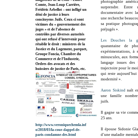
photographie améric
Comte, Jean-Loup Carrière,
surprendre. Entre 
Frédéric Arbellot – ont infligé un
documentaire avec l
déni de justice à leurs
une recherche beaucoup
concitoyens Juifs. Ceux-ci sont
sa pratique photogra
victimes du « gouvernement des
préjugés ».
juges » et de l’absence de
contrôles par diverses autorités
qui ont refusé d’intervenir pour
Les Douches la ga
rétablir le droit : ministres de la
quarantaine de pho
Justice et du Logement, parquet,
expérimentations, à 
Groupe Foncia, Chambre du
minuscules, aux forme
Commerce et de l’Industrie,
langage issues des
Ordres des avocats et des
trajectoire pour le m
huissiers de justice de Paris, etc.
qui reste aujourd’hui
modernité ».
Aaron Siskind
naît e
une famille nombre
juifs.
Il gagne sa vie comm
25 ans.
http://www.veroniquechemla.inf
Il épouse Sidonie Gla
o/2018/03/la-cour-dappel-de-
d’une maladie mentale,
paris-condamne-des.html