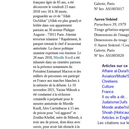
française âgée de 85 ans, a été
Galerie, Paris
découverte le vendredi 23 mars
N° Inv. AS1805017
2018 vers 18 h 30 morte,
poignardée au cri de "Allah
Aaron Siskind
OuAkbar" (Allah est plus grand) et
Puruchuco 39, 1979
brûlée dans son appartement
Tirage gélatino-argent
parisien au 30 avenue Philippe
Auguste - 75011 Paris. Attentat
Dimensions de l'image
terroriste islamiste ? Rapidement, le
Dimensions du tirage 
parquet retenait le chef d’assassinat
© Aaron Siskind / Cou
antisémite. La classe politique
Galerie, Paris
unanime exprimait son émotion. Le
N° Inv. AS1805020
28 mars 2018,
Mireille Knoll
a été
inhumée dans un cimetière parisien
Articles sur ce
en la présence notamment du
Affaire al-Dura/I
Président Emmanuel Macron et des
milliers de personnes ont participé
Aviation/Mode/S
en France aux marches blanches à
Chrétiens
la mémoire de la défunte. Le 10
Culture
novembre 2021, Yacine Mihoub a
France
été condamné à la réclusion
Il ou elle a dit...
criminelle à perpétuité pour le
Judaïsme/Juifs
meurtre antisémite de Mireille
Monde arabe/Is
Knoll, Alex Carrimbacus à 15 ans
Shoah (
Holocau
de prison pour "vol aggravé" et
Zoulika Khellaf, mère de Mihoub, à
Articles in Engl
trois ans de prison, dont deux avec
Les citations sur l
sursis, pour avoir fait obstacle à la