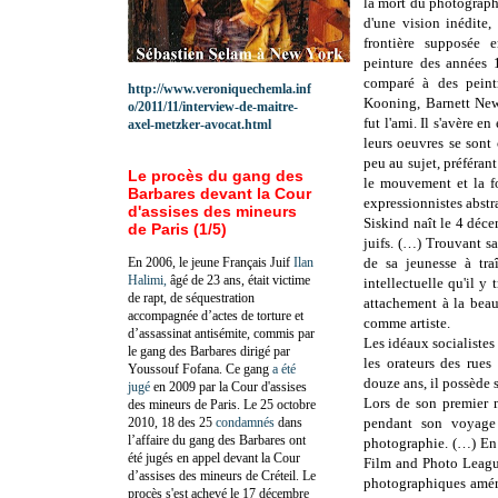
la mort du photographe
d'une vision inédite,
frontière supposée 
peinture des années 
comparé à des peintr
http://www.veroniquechemla.inf
Kooning, Barnett New
o/2011/11/interview-de-maitre-
fut l'ami. Il s'avère e
axel-metzker-avocat.html
leurs oeuvres se sont
peu au sujet, préférant
Le procès du gang des
le mouvement et la fo
Barbares devant la Cour
expressionnistes abstr
d'assises des mineurs
Siskind naît le 4 déc
de Paris (1/5)
juifs. (…) Trouvant s
En 2006, le jeune Français Juif
Ilan
de sa jeunesse à traî
Halimi,
âgé de 23 ans, était victime
intellectuelle qu'il y
de rapt, de séquestration
attachement à la beaut
accompagnée d’actes de torture et
comme artiste.
d’assassinat antisémite, commis par
Les idéaux socialistes
le gang des Barbares dirigé par
les orateurs des rue
Youssouf Fofana. Ce gang
a été
douze ans, il possède s
jugé
en 2009 par la Cour d'assises
Lors de son premier m
des mineurs de Paris. Le 25 octobre
2010, 18 des 25
condamnés
dans
pendant son voyage
l’affaire du gang des Barbares ont
photographie. (…) En 
été jugés en appel devant la Cour
Film and Photo Leagu
d’assises des mineurs de Créteil. Le
photographiques améri
procès s'est achevé le 17 décembre