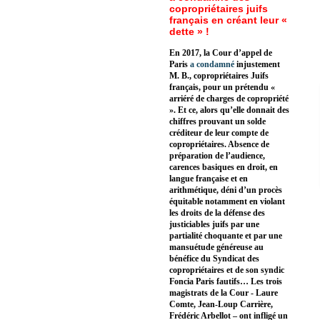
copropriétaires juifs
français en créant leur «
dette » !
En 2017, la Cour d’appel de
Paris
a condamné
injustement
M. B., copropriétaires Juifs
français, pour un prétendu «
arriéré de charges de copropriété
». Et ce, alors qu’elle donnait des
chiffres prouvant un solde
créditeur de leur compte de
copropriétaires. Absence de
préparation de l’audience,
carences basiques en droit, en
langue française et en
arithmétique, déni d’un procès
équitable notamment en violant
les droits de la défense des
justiciables juifs par une
partialité choquante et par une
mansuétude généreuse au
bénéfice du Syndicat des
copropriétaires et de son syndic
Foncia Paris fautifs… Les trois
magistrats de la Cour - Laure
Comte, Jean-Loup Carrière,
Frédéric Arbellot – ont infligé un