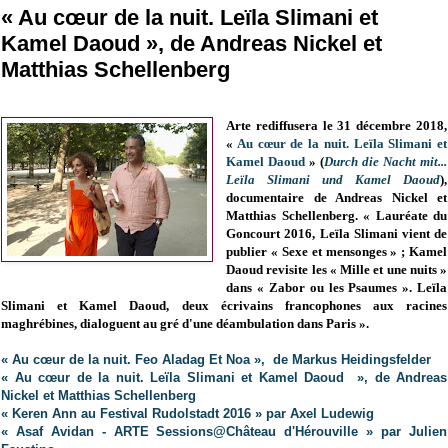
« Au cœur de la nuit. Leïla Slimani et
Kamel Daoud », de Andreas Nickel et
Matthias Schellenberg
Arte rediffusera le 31 décembre 2018,
«
Au cœur de la nuit. Leïla Slimani et
Kamel Daoud
» (
Durch die Nacht mit...
Leïla Slimani und Kamel Daoud
),
documentaire de Andreas Nickel et
Matthias Schellenberg. « Lauréate du
Goncourt 2016, Leïla Slimani vient de
publier « Sexe et mensonges » ; Kamel
Daoud revisite les « Mille et une nuits »
dans « Zabor ou les Psaumes ». Leïla
Slimani et Kamel Daoud, deux écrivains francophones aux racines
maghrébines, dialoguent au gré d'une déambulation dans Paris ».
« Au cœur de la nuit. Feo Aladag Et Noa », de Markus Heidingsfelder
« Au cœur de la nuit. Leïla Slimani et Kamel Daoud », de Andreas
Nickel et Matthias Schellenberg
« Keren Ann au Festival Rudolstadt 2016 » par Axel Ludewig
« Asaf Avidan - ARTE Sessions@Château d'Hérouville » par Julien