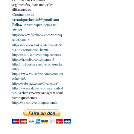
exprimant des opinions
argumentées, mais non celles
diffamatoires.
Contact me at
veroniquechemla5@gmail.com
@VeroniqueChemla
Follow
on
Twitter
https://www.facebook.com/veroniq
ue.chemla.7
https://independent.academia.edu/V
%C3%A9roniqueChemla
https://issuu.com/veroniquechemla
https://fr.scribd.com/chemla-3
http://fr.slideshare.net/veroniqueche
mla7
http://www.youscribe.com/veroniqu
echemla5/
https://substack.com/@vchemla/
http://www.calameo.com/accounts/4
522342
https://www.instagram.com/
veroniquechemla/
https://vk.com/veroniquechemla