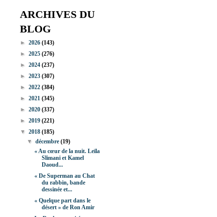
ARCHIVES DU
BLOG
►
2026
(143)
►
2025
(276)
►
2024
(237)
►
2023
(307)
►
2022
(384)
►
2021
(345)
►
2020
(337)
►
2019
(221)
▼
2018
(185)
▼
décembre
(19)
« Au cœur de la nuit. Leïla
Slimani et Kamel
Daoud...
« De Superman au Chat
du rabbin, bande
dessinée et...
« Quelque part dans le
désert » de Ron Amir