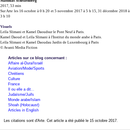
Matthias Schellenberg
2017, 53 min
Sur Arte les 16 octobre à 0 h 20 et 5 novembre 2017 à 5 h 15, 31 décembre 2018 à
3 h 10
Visuels
Leïla Slimani et Kamel Daoudsur le Pont Neuf à Paris.
Kamel Daoud et Leïla Slimani à l'Institut du monde arabe à Paris.
Leïla Slimani et Kamel Daoudau Jardin de Luxembourg à Paris
© Avanti Media Fiction
Articles sur ce blog concernant :
Affaire al-Dura/Israël
Aviation/Mode/Sports
Chrétiens
Culture
France
Il ou elle a dit...
Judaïsme/Juifs
Monde arabe/Islam
Shoah (
Holocaust
)
Articles in English
Les citations sont d'Arte. Cet article a été publié le 15 octobre 2017.