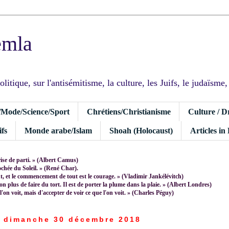
emla
tique, sur l'antisémitisme, la culture, les Juifs, le judaïsme, I
/Mode/Science/Sport
Chrétiens/Christianisme
Culture / D
fs
Monde arabe/Islam
Shoah (Holocaust)
Articles in
rise de parti. » (Albert Camus)
rochée du Soleil. » (René Char).
 et le commencement de tout est le courage. » (Vladimir Jankélévitch)
non plus de faire du tort. Il est de porter la plume dans la plaie. » (Albert Londres)
 l'on voit, mais d'accepter de voir ce que l'on voit. » (Charles Péguy)
dimanche 30 décembre 2018