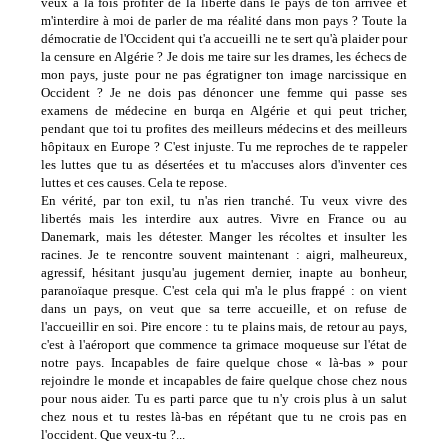
veux à la fois profiter de la liberté dans le pays de ton arrivée et
m'interdire à moi de parler de ma réalité dans mon pays ? Toute la
démocratie de l'Occident qui t'a accueilli ne te sert qu'à plaider pour
la censure en Algérie ? Je dois me taire sur les drames, les échecs de
mon pays, juste pour ne pas égratigner ton image narcissique en
Occident ? Je ne dois pas dénoncer une femme qui passe ses
examens de médecine en burqa en Algérie et qui peut tricher,
pendant que toi tu profites des meilleurs médecins et des meilleurs
hôpitaux en Europe ? C'est injuste. Tu me reproches de te rappeler
les luttes que tu as désertées et tu m'accuses alors d'inventer ces
luttes et ces causes. Cela te repose.
En vérité, par ton exil, tu n'as rien tranché. Tu veux vivre des
libertés mais les interdire aux autres. Vivre en France ou au
Danemark, mais les détester. Manger les récoltes et insulter les
racines. Je te rencontre souvent maintenant : aigri, malheureux,
agressif, hésitant jusqu'au jugement dernier, inapte au bonheur,
paranoïaque presque. C'est cela qui m'a le plus frappé : on vient
dans un pays, on veut que sa terre accueille, et on refuse de
l'accueillir en soi. Pire encore : tu te plains mais, de retour au pays,
c'est à l'aéroport que commence ta grimace moqueuse sur l'état de
notre pays. Incapables de faire quelque chose « là-bas » pour
rejoindre le monde et incapables de faire quelque chose chez nous
pour nous aider. Tu es parti parce que tu n'y crois plus à un salut
chez nous et tu restes là-bas en répétant que tu ne crois pas en
l'occident. Que veux-tu ?...