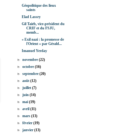
Géopolitique des lieux
saints
Elad Lassry
Gil Taieb, vice-président du
CRIF et du FSJU,
memb...
« Exil nazi : la promesse de
l'Orient » par Gérald...
Imanuel Yerday
►
novembre
(22)
►
octobre
(16)
►
septembre
(20)
►
août
(12)
►
juillet
(7)
►
juin
(14)
►
mai
(19)
►
avril
(11)
►
mars
(13)
►
février
(19)
►
janvier
(13)