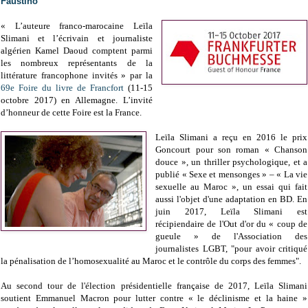
Faustino
« L’auteure franco-marocaine Leïla
Slimani et l’écrivain et journaliste
algérien Kamel Daoud comptent parmi
les nombreux représentants de la
littérature francophone invités » par la
69e Foire du livre de Francfort
(11-15
octobre 2017) en Allemagne. L’invité
d’honneur de cette Foire est la France.
Leïla Slimani a reçu en 2016 le prix
Goncourt pour son roman « Chanson
douce », un thriller psychologique, et a
publié « Sexe et mensonges » – « La vie
sexuelle au Maroc », un essai qui fait
aussi l'objet d'une adaptation en BD. En
juin 2017, Leïla Slimani est
récipiendaire de l'Out d'or du « coup de
gueule » de l'Association des
journalistes LGBT, "pour avoir critiqué
la pénalisation de l’homosexualité au Maroc et le contrôle du corps des femmes".
Au second tour de l'élection présidentielle française de 2017, Leïla Slimani
soutient Emmanuel Macron pour lutter contre « le déclinisme et la haine »