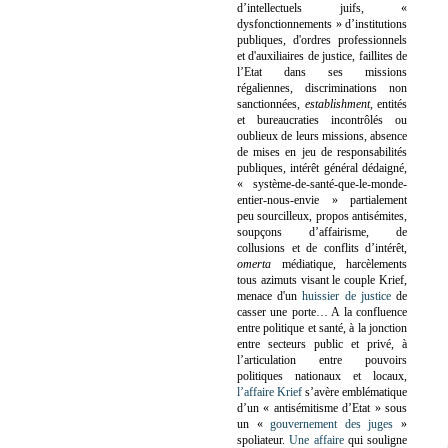
d’intellectuels juifs, «
dysfonctionnements » d’institutions
publiques, d'ordres professionnels
et d'auxiliaires de justice, faillites de
l’Etat dans ses missions
régaliennes, discriminations non
sanctionnées,
establishment
, entités
et bureaucraties incontrôlés ou
oublieux de leurs missions, absence
de mises en jeu de responsabilités
publiques, intérêt général dédaigné,
« système-de-santé-que-le-monde-
entier-nous-envie » partialement
peu sourcilleux, propos antisémites,
soupçons d’affairisme, de
collusions et de conflits d’intérêt,
omerta
médiatique, harcèlements
tous azimuts visant le couple Krief,
menace d'un
huissier de justice
de
casser une porte…
A la confluence
entre politique et santé, à la jonction
entre secteurs public et privé, à
l’articulation entre pouvoirs
politiques nationaux et locaux,
l’affaire Krief
s’avère emblématique
d’un « antisémitisme d’Etat » sous
un «
gouvernement des juges
»
spoliateur.
Une affaire
qui souligne