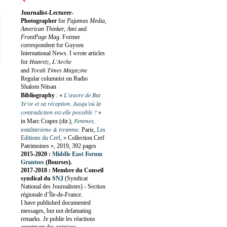
Journalist-Lecturer-
Photographer
for
Pajamas Media,
American Thinker, Ami
and
FrontPage Mag
. Former
correspondent for Guysen
International News. I wrote articles
Haaretz
L'Arche
for
,
Torah Times Magazine
and
Regular columnist on Radio
Shalom Nitsan
L’œuvre de Bat
Bibliography
:
«
Ye’or et sa réception. Jusqu’où la
contradiction est-elle possible ?
»
Femmes,
in Marc Crapez (dir.),
totalitarisme & tyrannie
. Paris,
Les
Editions du Cerf
, « Collection Cerf
Patrimoines », 2019, 392 pages
Middle East Forum
2015-2020 :
Grantees
(Bourses).
2017-2018 : Membre du Conseil
SNJ
syndical du
(Syndicat
National des Journalistes) - Section
régionale d’Île-de-France.
I have published documented
messages, but not defamating
remarks. Je publie les réactions