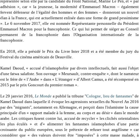
représentée selon elle par la candidate du Front National, Marine Le Pen, et « par
adhésion », car « la jeunesse, la modernité d’Emmanuel Macron – également
fervent défenseur de l’égalité des hommes et des femmes – donneront un nouvel
élan à la France, qui est actuellement enlisée dans une forme de grand pessimisme
». Le 6 novembre 2017, elle est nommée Représentante personnelle du Président
Emmanuel Macron pour la francophonie. Ce qui lui permet de siéger au Conseil
permanent de la francophonie dans l'Organisation internationale de la
francophonie.
En 2018, elle a présidé le Prix du Livre Inter 2018 et a été membre du jury du
Festival du cinéma américain de Deauville.
Kamel Daoud, « accusé d’islamophobie par divers intellectuels, fait aussi l'objet
d'une fatwa salafiste. Son ouvrage « Meursault, contre-enquête », dont le narrateur
est le frère de « l’Arabe » dans « L’étranger » d’Albert Camus, a été récompensé en
2015 par le prix Goncourt du premier roman ».
Le 29 janvier 2016,
Le Monde
a publié la tribune "
Cologne, lieu de fantasmes
" de
Kamel Daoud dans laquelle il évoque les agressions sexuelles du Nouvel An 2016
par des "migrants", notamment en Allemagne, et perçoit dans l'islamisme la cause
principale d'un « rapport malade à la femme, au corps et au désir » dans le monde
arabe. Les critiques fusent contre lui, accusé de recycler « les clichés orientalistes
les plus éculés » et d'« alimenter les fantasmes islamophobes d’une partie
croissante du public européen, sous le prétexte de refuser tout angélisme » car
considérer que « des valeurs doivent être “imposées” à cette masse malade, à