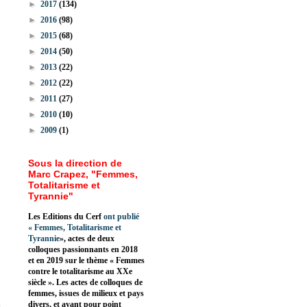
►
2017
(134)
►
2016
(98)
►
2015
(68)
►
2014
(50)
►
2013
(22)
►
2012
(22)
►
2011
(27)
►
2010
(10)
►
2009
(1)
Sous la direction de
Marc Crapez, "Femmes,
Totalitarisme et
Tyrannie"
Les Editions du Cerf
ont publié
«
Femmes, Totalitarisme et
Tyrannie
», actes de deux
colloques passionnants en 2018
et en 2019 sur le thème « Femmes
contre le totalitarisme au XXe
siècle ». Les actes de colloques de
femmes, issues de milieux et pays
divers, et ayant pour point