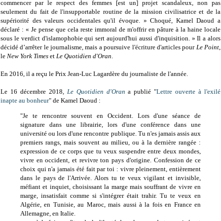
commencer par le respect des femmes [est un] projet scandaleux, non pas
seulement du fait de l'insupportable routine de la mission civilisatrice et de la
supériorité des valeurs occidentales qu'il évoque. » Choqué, Kamel Daoud a
déclaré : « Je pense que cela reste immoral de m'offrir en pâture à la haine locale
sous le verdict d'islamophobie qui sert aujourd'hui aussi d'inquisition. » Il a alors
décidé d’arrêter le journalisme, mais a poursuive l'écriture d'articles pour
Le Point
,
le
New York Times
et
Le Quotidien d'Oran
.
En 2016, il a reçu le Prix Jean-Luc Lagardère du journaliste de l'année.
Le 16 décembre 2018,
Le Quotidien d'Oran
a publié "
Lettre ouverte à l'exilé
inapte au bonheur
" de Kamel Daoud :
"Je te rencontre souvent en Occident. Lors d'une séance de
signature dans une librairie, lors d'une conférence dans une
université ou lors d'une rencontre publique. Tu n'es jamais assis aux
premiers rangs, mais souvent au milieu, ou à la dernière rangée :
expression de ce corps que tu veux suspendre entre deux mondes,
vivre en occident, et revivre ton pays d'origine. Confession de ce
choix qui n'a jamais été fait par toi : vivre pleinement, entièrement
dans le pays de l'Arrivée. Alors tu te veux vigilant et invisible,
méfiant et inquiet, choisissant la marge mais souffrant de vivre en
marge, insatisfait comme si s'intégrer était trahir. Tu te veux en
Algérie, en Tunisie, au Maroc, mais aussi à la fois en France en
Allemagne, en Italie.