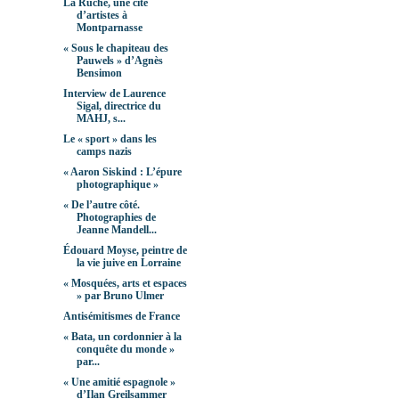
La Ruche, une cité
d’artistes à
Montparnasse
« Sous le chapiteau des
Pauwels » d’Agnès
Bensimon
Interview de Laurence
Sigal, directrice du
MAHJ, s...
Le « sport » dans les
camps nazis
« Aaron Siskind : L’épure
photographique »
« De l’autre côté.
Photographies de
Jeanne Mandell...
Édouard Moyse, peintre de
la vie juive en Lorraine
« Mosquées, arts et espaces
» par Bruno Ulmer
Antisémitismes de France
« Bata, un cordonnier à la
conquête du monde »
par...
« Une amitié espagnole »
d’Ilan Greilsammer