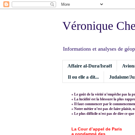
Véronique Ch
Informations et analyses de géopoli
Affaire al-Dura/Israël
Avion
Il ou elle a dit...
Judaïsme/Jui
« Le goût de la vérité n’empêche pas la p
« La lucidité est la blessure la plus rapp
« Il faut commencer par le commencement,
« Notre métier n’est pas de faire plaisir, 
« Le plus difficile n'est pas de dire ce que
La Cour d’appel de Paris
a condamné des