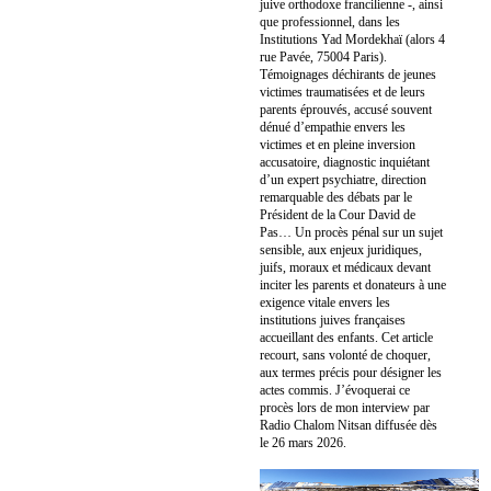
juive orthodoxe francilienne -, ainsi
que professionnel, dans les
Institutions Yad Mordekhaï (alors 4
rue Pavée, 75004 Paris).
Témoignages déchirants de jeunes
victimes traumatisées et de leurs
parents éprouvés, accusé souvent
dénué d’empathie envers les
victimes et en pleine inversion
accusatoire, diagnostic inquiétant
d’un expert psychiatre, direction
remarquable des débats par le
Président de la Cour David de
Pas… Un procès pénal sur un sujet
sensible, aux enjeux juridiques,
juifs, moraux et médicaux devant
inciter les parents et donateurs à une
exigence vitale envers les
institutions juives françaises
accueillant des enfants. Cet article
recourt, sans volonté de choquer,
aux termes précis pour désigner les
actes commis. J’évoquerai ce
procès lors de mon interview par
Radio Chalom Nitsan diffusée dès
le 26 mars 2026.