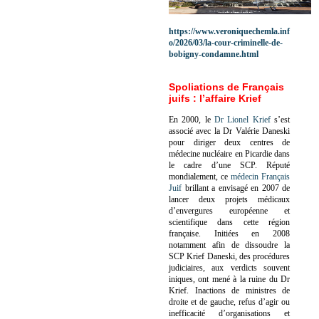
https://www.veroniquechemla.inf
o/2026/03/la-cour-criminelle-de-
bobigny-condamne.html
Spoliations de Français
juifs : l’affaire Krief
En 2000, le
Dr Lionel Krief
s’est
associé avec la Dr Valérie Daneski
pour diriger deux centres de
médecine nucléaire en Picardie dans
le cadre d’une SCP.
Réputé
mondialement, ce
médecin Français
Juif
brillant a envisagé en 2007 de
lancer deux projets médicaux
d’envergures européenne et
scientifique dans cette région
française.
Initiées en 2008
notamment afin de dissoudre la
SCP Krief Daneski, des procédures
judiciaires, aux verdicts souvent
iniques, ont mené à la ruine du Dr
Krief.
Inactions de ministres de
droite et de gauche, refus d’agir ou
inefficacité d’organisations et