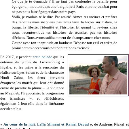
Ce que je te demande ? Il ne faut pas confondre la bataille pour
égorger un mouton dans une baignoire à Paris et notre combat pour
ne pas nous faire égorger dans notre pays.
Voilà, je voulais te le dire. Par amitié. Aimes tes racines et profites
des récoltes mais ne viens pas nous faire la leçon sur l'islam, la
burqa, la liberté, l'identité et l'histoire. Et quand tu reviens chez
nous, racontes-nous tes histoires de réussite, pas tes histoires
d'échecs. Nous avons suffisamment de champs amers chez nous.
Coupe avec ton inaptitude au bonheur. Dépasse ton exil et arrête de
promener tes déceptions pour obtenir des excuses".
En 2017, « pendant
cette balade
qui les
entraîne du jardin du Luxembourg à
Pigalle, et les mène à la rencontre du
réalisateur Lyes Salem et de la chanteuse
Hindi Zahra, les deux écrivains
évoquent les motifs qui leur ont donné
envie de prendre la plume – la violence
au Maghreb, l’hypocrisie, la progression
des islamistes –, et réfléchissent
également à leur rôle dans la littérature
occidentale ».
«
Au cœur de la nuit. Leïla Slimani et Kamel Daoud
», de Andreas Nickel et