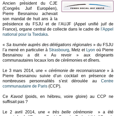
Ancien président du CJE
(Congrès Juif Européen),
Pierre Besnainou achevait
son mandat de huit ans à la
présidence du FSJU et de l’AUJF (Appel unifié juif de
France), organe central de collecte dans le cadre de
l'Appel
national pour la Tsedaka
.
«
Sa tournée auprès des délégations régionales
» du FSJU
l’a mené en particulier à
Strasbourg
, Metz et
Lyon
où Pierre
Besnainou a dit « Au revoir » aux dirigeants
communautaires locaux lors de cérémonies et dîners.
Le 3 mars 2014, une «
cérémonie de reconnaissance
» à
Pierre Besnainou suivie d’un cocktail en présence de
nombreuses personnalités s’est déroulée au
Centre
communautaire de Paris
(CCP).
Ce
Kavod
(poids, en hébreu, voire gloire) au CCP ne
suffisait pas ?
Le 2 avril 2014, une «
très belle cérémonie
» a été