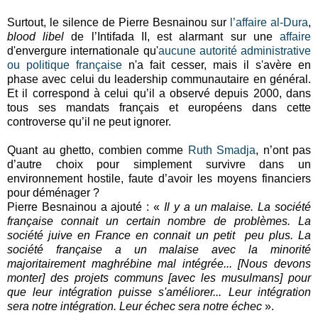
Surtout, le silence de Pierre Besnainou sur
l’affaire al-Dura
,
blood libel
de l’Intifada II, est alarmant sur une
affaire
d'envergure internationale qu'
aucune autorité administrative
ou politique française
n'a fait cesser, mais il s'avère en
phase avec celui du leadership communautaire en général.
Et il correspond à celui qu’il a observé depuis 2000, dans
tous ses mandats français et européens dans cette
controverse qu’il ne peut ignorer.
Quant au ghetto, combien comme
Ruth Smadja
, n’ont pas
d’autre choix pour simplement survivre dans un
environnement hostile, faute d’avoir les moyens financiers
pour déménager ?
Pierre Besnainou a ajouté : «
Il y a un malaise. La société
française connait un certain nombre de problèmes. La
société juive en France en connait un petit peu plus. La
société française a un malaise avec la minorité
majoritairement maghrébine mal intégrée... [Nous devons
monter] des projets communs [avec les musulmans] pour
que leur intégration puisse s'améliorer... Leur intégration
sera notre intégration. Leur échec sera notre échec
».