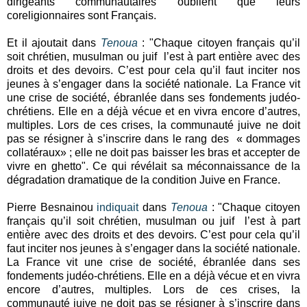
dirigeants communautaires oublient que leurs
coreligionnaires sont Français.
Et il ajoutait dans
Tenoua
: "Chaque citoyen français qu’il
soit chrétien, musulman ou juif l’est à part entière avec des
droits et des devoirs. C’est pour cela qu’il faut inciter nos
jeunes à s’engager dans la société nationale. La France vit
une crise de société, ébranlée dans ses fondements judéo-
chrétiens. Elle en a déjà vécue et en vivra encore d’autres,
multiples. Lors de ces crises, la communauté juive ne doit
pas se résigner à s’inscrire dans le rang des « dommages
collatéraux» ; elle ne doit pas baisser les bras et accepter de
vivre en ghetto". Ce qui révélait sa méconnaissance de la
dégradation dramatique de la condition Juive en France.
Pierre Besnainou
indiquait
dans
Tenoua
: "Chaque citoyen
français qu’il soit chrétien, musulman ou juif l’est à part
entière avec des droits et des devoirs. C’est pour cela qu’il
faut inciter nos jeunes à s’engager dans la société nationale.
La France vit une crise de société, ébranlée dans ses
fondements judéo-chrétiens. Elle en a déjà vécue et en vivra
encore d’autres, multiples. Lors de ces crises, la
communauté juive ne doit pas se résigner à s’inscrire dans