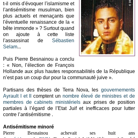
t-il omis d'évoquer l'islamisme et
l'antisémitisme musulman, bien
plus actuels et menaçants que
l'éventuelle renaissance de la «
bête immonde » ? Surtout quand
on ajoute à cette liste
l'assassinat de
Sébastien
Selam
...
Puis Pierre Besnainou a conclu
: « Non, l’élection de François
Hollande aux plus hautes responsabilités de la République
n’est pas un coup dur pour la communauté juive ».
Partisans des thèses de Terra Nova, les
gouvernements
Ayrault I et II
comptent un
nombre élevé de ministres et de
membres de cabinets ministériels
aux prises de position
partiales à l’égard de l’Etat Juif et inefficaces pour lutter
contre l’antisémitisme .
Antisémitisme minoré
Pierre Besnainou achevait ses huit ans