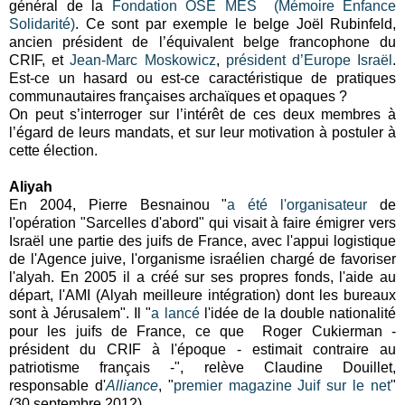
général de la
Fondation OSE MES (Mémoire Enfance
Solidarité)
. Ce sont par exemple le belge Joël Rubinfeld,
ancien président de l’équivalent belge francophone du
CRIF, et
Jean-Marc Moskowicz
,
président d’Europe Israël
.
Est-ce un hasard ou est-ce caractéristique de pratiques
communautaires françaises archaïques et opaques ?
On peut s’interroger sur l’intérêt de ces deux membres à
l’égard de leurs mandats, et sur leur motivation à postuler à
cette élection.
Aliyah
En 2004, Pierre Besnainou "
a été l'organisateur
de
l'opération "Sarcelles d'abord" qui visait à faire émigrer vers
Israël une partie des juifs de France, avec l'appui logistique
de l'Agence juive, l'organisme israélien chargé de favoriser
l'alyah. En 2005 il a créé sur ses propres fonds, l'aide au
départ, l'AMI (Alyah meilleure intégration) dont les bureaux
sont à Jérusalem". Il "
a lancé
l'idée de la double nationalité
pour les juifs de France, ce que Roger Cukierman -
président du CRIF à l'époque - estimait contraire au
patriotisme français -", relève Claudine Douillet,
responsable d'
Alliance
, "
premier magazine Juif sur le net
"
(30 septembre 2012).