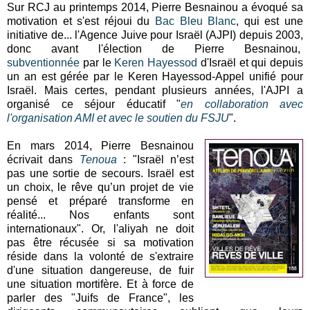
Sur RCJ au printemps 2014, Pierre Besnainou a évoqué sa
motivation et s'est réjoui du
Bac Bleu Blanc
, qui est une
initiative de... l'Agence Juive pour Israël (AJPI) depuis 2003,
donc avant l'élection de Pierre Besnainou,
subventionnée
par le
Keren Hayessod
d'Israël et qui depuis
un an est gérée par le Keren Hayessod-Appel unifié pour
Israël. Mais certes, pendant plusieurs années, l'AJPI a
organisé ce séjour éducatif "
en collaboration avec
l'organisation AMI et avec le soutien du FSJU
".
En mars 2014, Pierre Besnainou
écrivait dans
Tenoua
: "Israël n’est
pas une sortie de secours. Israël est
un choix, le rêve qu’un projet de vie
pensé et préparé transforme en
réalité... Nos enfants sont
internationaux". Or, l'aliyah ne doit
pas être récusée si sa motivation
réside dans la volonté de s'extraire
d'une situation dangereuse, de fuir
une situation mortifère. Et à force de
parler des "Juifs de France", les