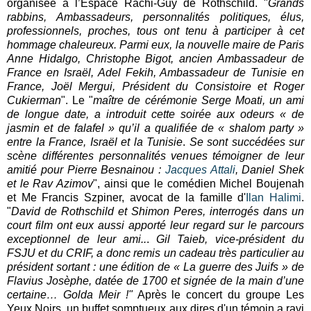
organisée à l’Espace Rachi-Guy de Rothschild. "
Grands
rabbins, Ambassadeurs, personnalités politiques, élus,
professionnels, proches, tous ont tenu à participer à cet
hommage chaleureux. Parmi eux, la nouvelle maire de Paris
Anne Hidalgo, Christophe Bigot, ancien Ambassadeur de
France en Israël, Adel Fekih, Ambassadeur de Tunisie en
France, Joël Mergui, Président du Consistoire et Roger
Cukierman
". Le "
maître de cérémonie Serge Moati, un ami
de longue date, a introduit cette soirée aux odeurs « de
jasmin et de falafel » qu’il a qualifiée de « shalom party »
entre la France, Israël et la Tunisie
.
Se sont succédées sur
scène différentes personnalités venues témoigner de leur
amitié pour Pierre Besnainou :
Jacques Attali
, Daniel Shek
et le Rav Azimov
", ainsi que le comédien Michel Boujenah
et Me Francis Szpiner, avocat de la famille d'
Ilan Halimi
.
"
David de Rothschild et Shimon Peres, interrogés dans un
court film ont eux aussi apporté leur regard sur le parcours
exceptionnel de leur ami..
.
Gil Taieb, vice-président du
FSJU et du CRIF, a donc remis un cadeau très particulier au
président sortant : une édition de « La guerre des Juifs » de
Flavius Josèphe, datée de 1700 et signée de la main d’une
certaine… Golda Meir !"
Après le concert du groupe Les
Yeux Noirs, un buffet somptueux aux dires d'un témoin a ravi