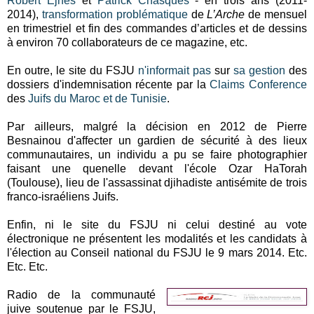
Robert Ejnès
et
Patrick Chasquès
- en trois ans (2011-
2014),
transformation problématique
de
L’Arche
de mensuel
en trimestriel et fin des commandes d’articles et de dessins
à environ 70 collaborateurs de ce magazine, etc.
En outre, le site du FSJU
n'informait pas
sur
sa gestion
des
dossiers d'indemnisation récente par la
Claims Conference
des
Juifs du Maroc et de Tunisie
.
Par ailleurs, malgré la décision en 2012 de Pierre
Besnainou d'affecter un gardien de sécurité à des lieux
communautaires, un individu a pu se faire photographier
faisant une quenelle devant l'école Ozar HaTorah
(Toulouse), lieu de l'assassinat djihadiste antisémite de trois
franco-israéliens Juifs.
Enfin, ni le site du FSJU ni celui destiné au vote
électronique ne présentent les modalités et les candidats à
l'élection au Conseil national du FSJU le 9 mars 2014. Etc.
Etc. Etc.
Radio de la communauté
juive soutenue par le FSJU,