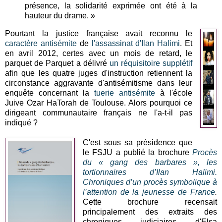
présence, la solidarité exprimée ont été à la
hauteur du drame. »
Pourtant la justice française avait reconnu le
caractère antisémite
de
l'assassinat d'Ilan Halimi
. Et
en avril 2012, certes avec un mois de retard, le
parquet de Parquet a délivré
un réquisitoire supplétif
afin que les quatre juges d'instruction retiennent la
circonstance aggravante d'antisémitisme dans leur
enquête concernant la
tuerie antisémite
à l'école
Juive Ozar HaTorah de Toulouse. Alors pourquoi ce
dirigeant communautaire français ne l'a-t-il pas
indiqué ?
C'est sous sa présidence que
le FSJU a publié la brochure
Procès
du « gang des barbares », les
tortionnaires d’Ilan Halimi.
Chroniques d’un procès symbolique à
l’attention de la jeunesse de France
.
Cette brochure recensait
principalement des extraits des
chroniques judiciaires d'Elsa