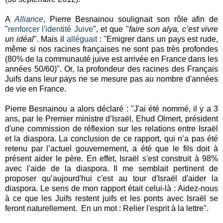
A
Alliance
, Pierre Besnainou soulignait son rôle afin de
"
renforcer l'identité Juive
", et que "
faire son alya, c’est vivre
un idéal
". Mais il
alléguait
: "Emigrer dans un pays est rude,
même si nos racines françaises ne sont pas très profondes
(80% de la communauté juive est arrivée en France dans les
années 50/60)". Or, la profondeur des racines des Français
Juifs dans leur pays ne se mesure pas au nombre d'années
de vie en France.
Pierre Besnainou a alors déclaré : "J'ai été nommé, il y a 3
ans, par le Premier ministre d’Israël, Ehud Olmert, président
d'une commission de réflexion sur les relations entre Israël
et la diaspora. La conclusion de ce rapport, qui n’a pas été
retenu par l’actuel gouvernement, a été que le fils doit à
présent aider le père. En effet, Israël s'est construit à 98%
avec l'aide de la diaspora. Il me semblait pertinent de
proposer qu’aujourd'hui c'est au tour d'Israël d'aider la
diaspora. Le sens de mon rapport était celui-là : Aidez-nous
à ce que les Juifs restent juifs et les ponts avec Israël se
feront naturellement. En un mot : Relier l'esprit à la lettre".