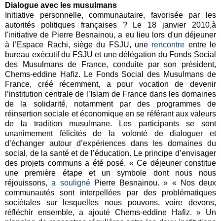
Dialogue avec les musulmans
Initiative personnelle, communautaire, favorisée par les
autorités politiques françaises ? Le 18 janvier 2010,à
l'initiative de Pierre Besnainou, a eu lieu lors d'un déjeuner
à l’Espace Rachi, siège du FSJU, une
rencontre
entre le
bureau exécutif du FSJU et une délégation du Fonds Social
des Musulmans de France, conduite par son président,
Chems-eddine Hafiz. Le Fonds Social des Musulmans de
France, créé récemment, a pour vocation de devenir
l’institution centrale de l’Islam de France dans les domaines
de la solidarité, notamment par des programmes de
réinsertion sociale et économique en se référant aux valeurs
de la tradition musulmane. Les participants se sont
unanimement félicités de la volonté de dialoguer et
d’échanger autour d’expériences dans les domaines du
social, de la santé et de l’éducation. Le principe d’envisager
des projets communs a été posé. « Ce déjeuner constitue
une première étape et un symbole dont nous nous
réjouissons,
a souligné
Pierre Besnainou. » « Nos deux
communautés sont interpellées par des problématiques
sociétales sur lesquelles nous pouvons, voire devons,
réfléchir ensemble, a ajouté Chems-eddine Hafiz. » Un