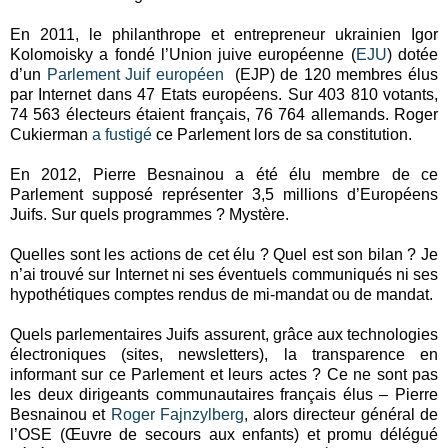
En 2011, le philanthrope et entrepreneur ukrainien Igor
Kolomoisky a fondé l’Union juive européenne (
EJU
) dotée
d’un
Parlement Juif européen
(EJP) de 120 membres élus
par Internet dans 47 Etats européens. Sur 403 810 votants,
74 563 électeurs étaient français, 76 764 allemands. Roger
Cukierman
a fustigé
ce Parlement lors de sa constitution.
En 2012, Pierre Besnainou a été élu membre de ce
Parlement supposé représenter 3,5 millions d’Européens
Juifs. Sur quels programmes ? Mystère.
Quelles sont les actions de cet élu ? Quel est son bilan ? Je
n’ai trouvé sur Internet ni ses éventuels communiqués ni ses
hypothétiques comptes rendus de mi-mandat ou de mandat.
Quels parlementaires Juifs assurent, grâce aux technologies
électroniques (sites, newsletters), la transparence en
informant sur ce Parlement et leurs actes ? Ce ne sont pas
les deux dirigeants communautaires français élus – Pierre
Besnainou et
Roger Fajnzylberg
, alors directeur général de
l’OSE (Œuvre de secours aux enfants) et promu délégué