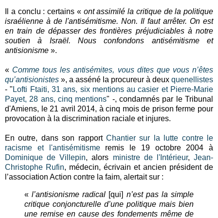
Il a conclu : certains «
ont assimilé la critique de la politique
israélienne à de l'antisémitisme. Non. Il faut arrêter. On est
en train de dépasser des frontières préjudiciables à notre
soutien à Israël. Nous confondons antisémitisme et
antisionisme
».
«
Comme tous les antisémites, vous dites que vous n’êtes
qu’antisionistes
», a asséné la procureur à deux
quenellistes
- "
Lofti Ftaiti, 31 ans, six mentions au casier et Pierre-Marie
Payet, 28 ans, cinq mentions
" -, condamnés par le Tribunal
d'Amiens, le 21 avril 2014, à cinq mois de prison ferme pour
provocation à la discrimination raciale et injures.
En outre, dans son rapport
Chantier sur la lutte contre le
racisme et l'antisémitisme
remis le 19 octobre 2004 à
Dominique de Villepin
, alors
ministre de l'Intérieur
,
Jean-
Christophe Rufin
, médecin, écrivain et ancien président de
l’association Action contre la faim, alertait sur :
«
l’antisionisme radical
[qui]
n’est pas la simple
critique conjoncturelle d’une politique mais bien
une remise en cause des fondements même de