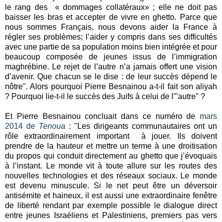
le rang des « dommages collatéraux» ; elle ne doit pas
baisser les bras et accepter de vivre en ghetto. Parce que
nous sommes Français, nous devons aider la France à
régler ses problèmes; l’aider y compris dans ses difficultés
avec une partie de sa population moins bien intégrée et pour
beaucoup composée de jeunes issus de l’immigration
maghrébine. Le rejet de l’autre n’a jamais offert une vision
d’avenir. Que chacun se le dise : de leur succès dépend le
nôtre". Alors pourquoi Pierre Besnainou a-t-il fait son aliyah
? Pourquoi lie-t-il le succès des Juifs à celui de l'"autre" ?
Et Pierre Besnainou concluait dans ce numéro de
mars
2014 de
Tenoua
: "Les dirigeants communautaires ont un
rôle extraordinairement important à jouer. Ils doivent
prendre de la hauteur et mettre un terme à une droitisation
du propos qui conduit directement au ghetto que j’évoquais
à l’instant. Le monde vit à toute allure sur les routes des
nouvelles technologies et des réseaux sociaux. Le monde
est devenu minuscule. Si le net peut être un déversoir
antisémite et haineux, il est aussi une extraordinaire fenêtre
de liberté rendant par exemple possible le dialogue direct
entre jeunes Israéliens et Palestiniens, premiers pas vers