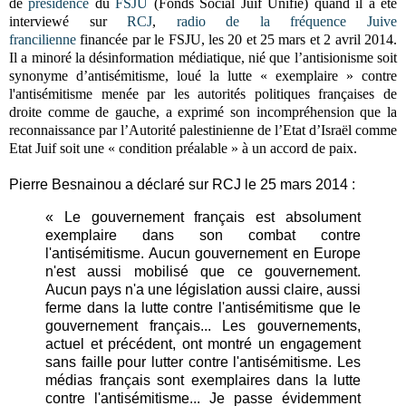
de
présidence
du
FSJU
(Fonds Social Juif Unifié) quand il a été
interviewé sur
RCJ
,
radio de la fréquence Juive
francilienne
financée par le FSJU, les 20 et 25 mars et 2 avril 2014.
I
l a minoré la désinformation médiatique, nié que l’antisionisme soit
synonyme d’antisémitisme, loué la lutte « exemplaire » contre
l'antisémitisme menée par les autorités politiques françaises de
droite comme de gauche, a exprimé son incompréhension que la
reconnaissance par l’Autorité palestinienne de l’Etat d’Israël comme
Etat Juif soit une « condition préalable » à un accord de paix.
Pierre Besnainou a déclaré sur RCJ le 25 mars 2014 :
« Le gouvernement français est absolument
exemplaire dans son combat contre
l'antisémitisme. Aucun gouvernement en Europe
n'est aussi mobilisé que ce gouvernement.
Aucun pays n'a une législation aussi claire, aussi
ferme dans la lutte contre l'antisémitisme que le
gouvernement français... Les gouvernements,
actuel et précédent, ont montré un engagement
sans faille pour lutter contre l'antisémitisme. Les
médias français sont exemplaires dans la lutte
contre l'antisémitisme... Je passe évidemment