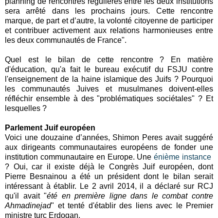
planning de rencontres régulières entre les deux institutions
sera arrêté dans les prochains jours. Cette rencontre
marque, de part et d’autre, la volonté citoyenne de participer
et contribuer activement aux relations harmonieuses entre
les deux communautés de France".
Quel est le bilan de cette rencontre ? En matière
d'éducation, qu'a fait le bureau exécutif du FSJU contre
l'enseignement de la haine islamique des Juifs ? Pourquoi
les communautés Juives et musulmanes doivent-elles
réfléchir ensemble à des "problématiques sociétales" ? Et
lesquelles ?
Parlement Juif européen
Voici une douzaine d’années, Shimon Peres avait suggéré
aux dirigeants communautaires européens de fonder une
institution communautaire en Europe. Une
énième instance
? Oui, car il existe déjà le Congrès Juif européen, dont
Pierre Besnainou a été un président dont le bilan serait
intéressant à établir. Le 2 avril 2014, il a déclaré sur RCJ
qu'il avait "
été en première ligne dans le combat contre
Ahmadinejad
" et tenté d'établir des liens avec le Premier
ministre turc Erdogan.