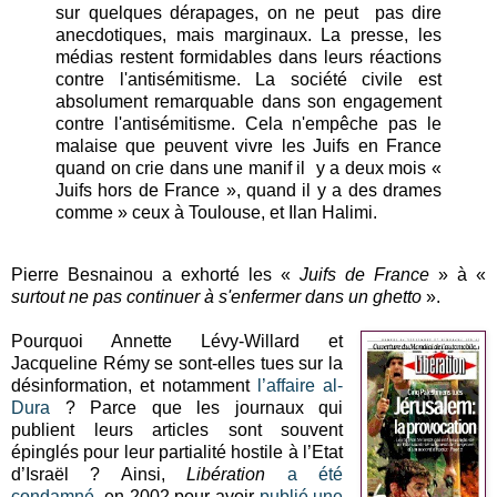
sur quelques dérapages, on ne peut pas dire
anecdotiques, mais marginaux. La presse, les
médias restent formidables dans leurs réactions
contre l'antisémitisme. La société civile est
absolument remarquable dans son engagement
contre l'antisémitisme. Cela n'empêche pas le
malaise que peuvent vivre les Juifs en France
quand on crie dans une manif il y a deux mois «
Juifs hors de France », quand il y a des drames
comme » ceux à Toulouse, et Ilan Halimi.
Pierre Besnainou a exhorté les «
Juifs de France
» à «
surtout ne pas continuer à s'enfermer dans un ghetto
».
Pourquoi Annette Lévy-Willard et
Jacqueline Rémy se sont-elles tues sur la
désinformation, et notamment
l’affaire al-
Dura
? Parce que les journaux qui
publient leurs articles sont souvent
épinglés pour leur partialité hostile à l’Etat
d’Israël ? Ainsi,
Libération
a été
condamné
en 2002 pour avoir
publié une