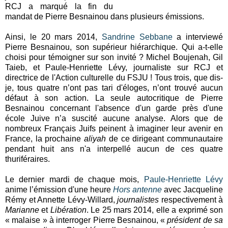
RCJ a marqué la fin du
mandat de Pierre Besnainou dans plusieurs émissions.
Ainsi, le 20 mars 2014,
Sandrine Sebbane
a interviewé
Pierre Besnainou, son supérieur hiérarchique. Qui a-t-elle
choisi pour témoigner sur son invité ? Michel Boujenah, Gil
Taieb, et Paule-Henriette Lévy, journaliste sur RCJ et
directrice de l'Action culturelle du FSJU ! Tous trois, que dis-
je, tous quatre n’ont pas tari d'éloges, n’ont trouvé aucun
défaut à son action. La seule autocritique de Pierre
Besnainou concernant l'absence d'un garde près d'une
école Juive n’a suscité aucune analyse. Alors que de
nombreux Français Juifs peinent à imaginer leur avenir en
France, la prochaine
aliyah
de ce dirigeant communautaire
pendant huit ans n'a interpellé aucun de ces quatre
thuriféraires.
Le dernier mardi de chaque mois,
Paule-Henriette Lévy
anime l’émission d'une heure
Hors antenne
avec Jacqueline
Rémy et Annette Lévy-Willard,
journalistes
respectivement à
Marianne
et
Libération
. Le 25 mars 2014, elle a exprimé son
« malaise » à interroger Pierre Besnainou, «
président de sa