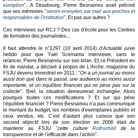
européen
". A Strasbourg, Pierre Besnainou avait précisé
que ses mémoires "
seront envoyées par mail aux proches et
responsables de l'institution
". Et pas aux autres ?
Ces interviews sur RCJ ? Des cas d'école pour les Centres
de formation des journalistes...
Il faut attendre le n°1297 (10 avril 2014) d'
Actualité juive
hebdo
pour que Yaël Scemama interviewe, sans le
relancer, Pierre Besnainou sur son bilan. Et ce Président en
fin de mandat, a déclaré à propos de
L'Arche,
magasine du
FSJU devenu trimestriel en 2011 : "
On a un journal au moins
aussi bon que dans le passé, une audience au moins aussi
importante, et un équilibre financier qui ne pèse pas sur la
collecte
". Bref, la situation demeurerait inchangée. Alors
pourquoi toutes ces modifications ? Et sur qui pèse
l'équilibre financier ? Pierre Besnainou n'a pas communiqué
le montant du budget, les nombres d'exemplaires publiés et
ceux vendus, etc. C'est d'autant plus curieux que son
second objectif lors de son élection en 2006 était de
maintenir au FSJU "
cette culture
Rothschild
de la
transparence et de l'efficacité dans l'action
".