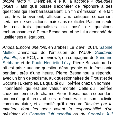
propre radio
». D'emblée, elle lui a accordé «
quelques
jokers
» afin qu'il puisse s'exonérer de répondre à des
questions qui l'embarrasseraient. En fin d'émission, elle fait
très, très brièvement, allusion aux critiques concernant
certaines de ses actions, mais sans expliciter. Pas une seule
de ces trois journalistes n'a posé de questions
embarrassantes à Pierre Besnainou ni ne lui a demandé de
justifier ses allégations.
Ahoda
(
Encore une fois
, en arabe) ! Le 2 avril 2014,
Sabine
Mulko
, animatrice de l'émission de l'AUJF
Solidarité
plurielle
, sur RCJ, a interviewé, en compagnie de
Sandrine
Sebbane
et de
Paule-Henriette Lévy
, Pierre Besnainou. Le
pli est pris : aucune question dérangeante ou intéressante
pendant près d'une heure. Pierre Besnainou a répondu,
avec un brin de sexisme, aux questionnaires de Proust et de
Socrate ! Exemples. La qualité qu'il préfère chez un homme :
l'honnêteté, qui est une valeur morale. Celle qu'il préfère
chez une femme : le charme. Pierre Besnainou a cependant
annoncé qu'il écrivait ses mémoires sur son activité
communautaire, et a confié qu'il demeure "
fasciné par la
manière dont les gens voient la responsabilité d'un
président du
Congrès Juif mondial
ou du
Congrès Juif