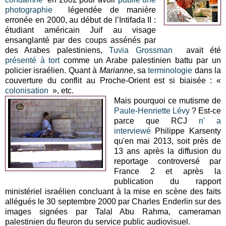
photographie
légendée de manière
erronée en 2000, au début de l’Intifada II :
étudiant américain Juif au visage
ensanglanté par des coups assénés par
des Arabes palestiniens,
Tuvia Grossman
avait été
présenté à tort
comme un Arabe palestinien battu par un
policier israélien. Quant à
Marianne
, sa
terminologie
dans la
couverture du conflit au Proche-Orient est si biaisée : «
colonisation
», etc.
Mais pourquoi ce mutisme de
Paule-Henriette Lévy
? Est-ce
parce que RCJ
n' a
interviewé
Philippe Karsenty
qu'en mai 2013, soit près de
13 ans après la diffusion du
reportage controversé par
France 2 et après la
publication du rapport
ministériel israélien concluant à la mise en scène des faits
allégués le 30 septembre 2000 par Charles Enderlin sur des
images signées par Talal Abu Rahma, cameraman
palestinien du fleuron du service public audiovisuel.