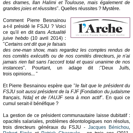
des drames, Ilan Halimi et Toulouse, mais également de
grandes joies et réussites
". Quelles réussites ? Mystère.
Comment Pierre Besnainou
a-t-il présidé le FSJU ? Voici
ce qu'il en dit dans
Actualité
juive hebdo
(10 avril 2014) :
"
Certains ont dit que je faisais
des one-man show, mais regardez les comptes rendus de
nos comités exécutifs ou de nos comités directeurs, je n'ai
jamais rien fait sans l'accord total et quasi unanime de nos
instances
". Pourtant, un adage dit :"Deux Juifs,
trois opinions... "
Et Pierre Besnainou espère que "
le fait que le président du
FSJU soit aussi président de la FJF [Fondation du judaïsme
français, Nda] et de l'AUJF sera à mon actif
". En quoi ce
cumul serait-il bénéfique ?
La gestion de ce président communautaire laisse dubitatif :
opacités salariales, problèmes déontologiques non résolus,
trois directeurs généraux du FSJU -
Jacques Bénichou
,