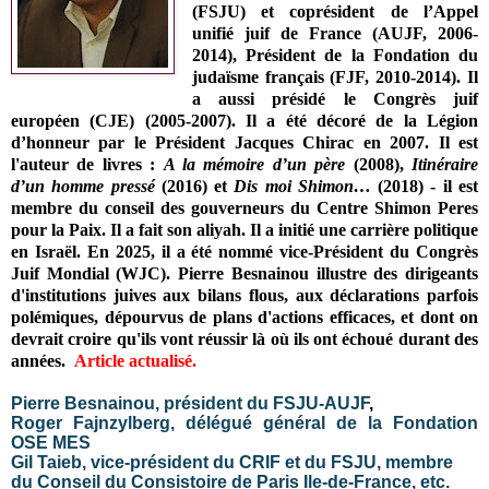
(FSJU) et
coprésident de l’Appel
unifié juif de France (AUJF,
2006-
2014),
Président de la Fondation du
judaïsme français (FJF, 2010-2014).
Il
a aussi présidé le Congrès juif
européen (CJE) (2005-2007). Il a été
décoré de la Légion
d’honneur par le Président Jacques Chirac en 2007. Il est
l'auteur de livres :
A la mémoire d’un père
(2008),
Itinéraire
d’un homme pressé
(2016) et
Dis moi Shimon…
(2018) - il est
m
embre du conseil des gouverneurs du Centre Shimon Peres
pour la Paix
.
Il
a fait son aliyah. I
l a
initié une carrière politique
en Israël.
En 2025, il a été nommé vice-Président du Congrès
Juif Mondial (WJC).
Pierre Besnainou illustre des dirigeants
d'institutions juives aux b
ilans flous, aux déclarations parfois
polémiques,
dépourvus de plans d'actions efficaces,
et dont on
devrait croire qu'ils vont réussir là où ils ont échoué durant des
années.
Article actualisé.
Pierre Besnainou, président du FSJU-AUJF
,
Roger Fajnzylberg, délégué général de la Fondation
OSE MES
Gil Taieb, vice-président du CRIF et du FSJU, membre
du Conseil du Consistoire de Paris Ile-de-France, etc.