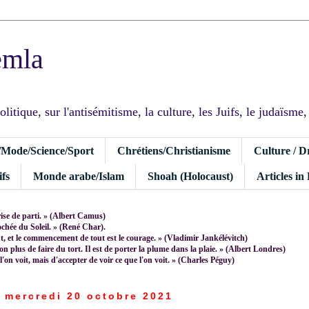
emla
tique, sur l'antisémitisme, la culture, les Juifs, le judaïsme, I
/Mode/Science/Sport
Chrétiens/Christianisme
Culture / D
fs
Monde arabe/Islam
Shoah (Holocaust)
Articles in
rise de parti. » (Albert Camus)
rochée du Soleil. » (René Char).
 et le commencement de tout est le courage. » (Vladimir Jankélévitch)
non plus de faire du tort. Il est de porter la plume dans la plaie. » (Albert Londres)
 l'on voit, mais d'accepter de voir ce que l'on voit. » (Charles Péguy)
mercredi 20 octobre 2021