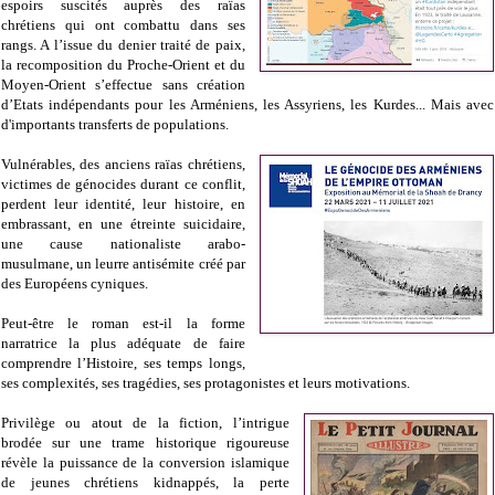
espoirs suscités auprès des raïas
chrétiens qui ont combattu dans ses
rangs. A l’issue du denier traité de paix,
la recomposition du Proche-Orient et du
Moyen-Orient s’effectue sans création
d’Etats indépendants pour les Arméniens, les Assyriens, les Kurdes... Mais avec
d'importants transferts de populations.
Vulnérables, des anciens raïas chrétiens,
victimes de génocides durant ce conflit,
perdent leur identité, leur histoire, en
embrassant, en une étreinte suicidaire,
une cause nationaliste arabo-
musulmane, un leurre antisémite créé par
des Européens cyniques.
Peut-être le roman est-il la forme
narratrice la plus adéquate de faire
comprendre l’Histoire, ses temps longs,
ses complexités, ses tragédies, ses protagonistes et leurs motivations.
Privilège ou atout de la fiction, l’intrigue
brodée sur une trame historique rigoureuse
révèle la puissance de la conversion islamique
de jeunes chrétiens kidnappés, la perte