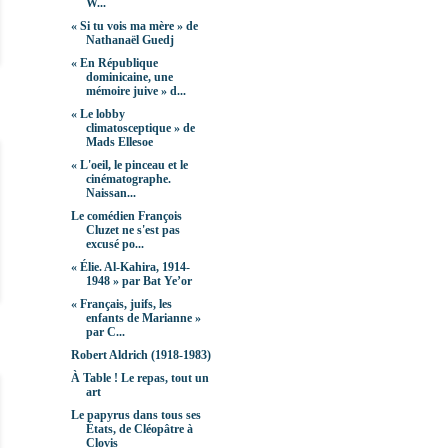
W...
« Si tu vois ma mère » de
Nathanaël Guedj
« En République
dominicaine, une
mémoire juive » d...
« Le lobby
climatosceptique » de
Mads Ellesoe
« L'oeil, le pinceau et le
cinématographe.
Naissan...
Le comédien François
Cluzet ne s'est pas
excusé po...
« Élie. Al-Kahira, 1914-
1948 » par Bat Ye’or
« Français, juifs, les
enfants de Marianne »
par C...
Robert Aldrich (1918-1983)
À Table ! Le repas, tout un
art
Le papyrus dans tous ses
États, de Cléopâtre à
Clovis