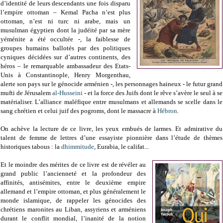
d’identité de leurs descendants une fois disparu
l’empire ottoman – Kemal Pacha n’est plus
ottoman, n’est ni turc ni arabe, mais un
musulman égyptien dont la judéité par sa mère
yéménite a été occultée -, la faiblesse de
groupes humains ballotés par des politiques
cyniques décidées sur d’autres continents, des
héros – le remarquable ambassadeur des Etats-
Unis à Constantinople, Henry Morgenthau,
alerte son pays sur le génocide arménien -, les personnages haineux - le futur grand
mufti de Jérusalem
al-Husseini
- et la force des Juifs dont le rêve s’avère le seul à se
matérialiser. L’alliance maléfique entre musulmans et allemands se scelle dans le
sang chrétien et celui juif des pogroms, dont le massacre à
Hébron
.
On achève la lecture de ce livre, les yeux embués de larmes. Et admirative du
talent de femme de lettres d’une essayiste pionnière dans l’étude de thèmes
historiques tabous : la
dhimmitude
, Eurabia, le califat...
Et le moindre des mérites de ce livre est de révéler au
grand public l’ancienneté et la profondeur des
affinités, antisémites, entre le deuxième empire
allemand et l’empire ottoman, et plus généralement le
monde islamique, de rappeler les génocides des
chrétiens maronites au Liban, assyriens et arméniens
durant le conflit mondial, l’inanité de la notion