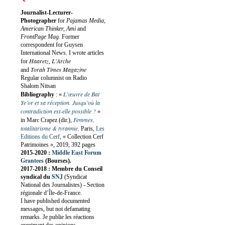
Journalist-Lecturer-
Photographer
for
Pajamas Media,
American Thinker, Ami
and
FrontPage Mag
. Former
correspondent for Guysen
International News. I wrote articles
Haaretz
L'Arche
for
,
Torah Times Magazine
and
Regular columnist on Radio
Shalom Nitsan
L’œuvre de Bat
Bibliography
:
«
Ye’or et sa réception. Jusqu’où la
contradiction est-elle possible ?
»
Femmes,
in Marc Crapez (dir.),
totalitarisme & tyrannie
. Paris,
Les
Editions du Cerf
, « Collection Cerf
Patrimoines », 2019, 392 pages
Middle East Forum
2015-2020 :
Grantees
(Bourses).
2017-2018 : Membre du Conseil
SNJ
syndical du
(Syndicat
National des Journalistes) - Section
régionale d’Île-de-France.
I have published documented
messages, but not defamating
remarks. Je publie les réactions