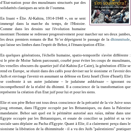
d’Etat-nation pour des musulmans structurés par des
solidarités claniques au sein de l’oumma.
En lisant « Élie. Al-Kahira, 1914-1948 », on se sent
immergé dans la marche du temps, de l'Histoire.
Comme dans les dessins sur l'évolution humaine
montrant l'homme se redresser progressivement pour marcher sur ses deux jambes,
les deux premiers romans de Bat Ye’or dépeignent le passage de la
dhimmitude
,
qui laisse ses limbes dans l'esprit de Behor, à l'émancipation d'Elie.
En quelques générations, l'échelle humaine, spatio-temporelle s'avère différente :
si le père de Moïse Salem parcourait, courbé pour éviter les coups de musulmans,
les venelles obscures du quartier juif d'al-Kahira (Le Caire), la génération d'Elie se
rend en Europe, se réunit dans des cafés pour deviser sur le sionisme et l'avenir des
Juifs et envisage l'avenir en assumant sa défense en Eretz Israël (Terre d'Israël). Elie
se confronte à un autre judaïsme – le judaïsme ashkénaze – ignorant ou
incompréhensif de la réalité du dhimmi. Il a conscience de la transformation que
représente la création d'un Etat juif pour lui et pour les siens.
Elie et son père Behor ont tous deux conscience de la précarité de la vie Juive sous
joug ottoman, dans l'Egypte occupée par les Britanniques, ou dans la Palestine
mandataire. Behor sait quel est le périmètre autorisé aux
raïas
, même dans une
Egypte occupée par les Britanniques, et essaie de concilier sa judéité et sa vie
sociale sans déplaire au Pacha d'Egypte. Quant à Elie, il a clairement perçu dans le
sionisme la libération de la dhimmitude - il a vu des Juifs "palestiniens" pratiquer