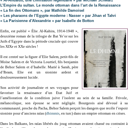
« Al-Andalus, une civilisation légendaire » par Michael Schwarz
L’Empire du sultan. Le monde ottoman dans l’art de la Renaissance
« La fin des Ottomans », par Mathilde Damoisel
« Les pharaons de l’Egypte moderne : Nasser » par Jihan el Tahri
« La Parisienne d'Alexandrie » par Isabelle de Botton
Enfin, est publié « Élie. Al-Kahira, 1914-1948 »,
deuxième roman de la trilogie de Bat Ye’or sur les
Juifs d’Egypte dans la période cruciale qui couvre
les XIXe et XXe siècles !
Il est centré sur la figure d’Elie Salem, petit-fils de
Moïse Salem et de Victoria Lourtiel, fils benjamin
de Behor Salem et d’Isabelle. Marié à Sarah, père
d’Ibram, Elie est un sioniste ardent et
douloureusement lucide.
Son activité de journaliste et ses voyages pour
favoriser la renaissance d’un Etat Juif et
l’amélioration de la condition juive l’isolent au sein de sa famille. Frivole,
mélancolique, son épouse se sent négligée. Bourgeois aisé dévoué à sa
communauté, proche du Pacha, Behor Salem perçoit les dangers que recèle l’espoir
sioniste pour d’anciens raïas (
dhimmis
, en turc) dans un empire ottoman en crises.
Dans les Balkans, les raïas libérés du joug ottoman avaient chassé ou contraint à