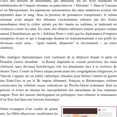
l’exil des milliers de musulmans qui affluaient sur les rives orientales et
méridionales de l’empire ottoman, en particulier en « Palestine ». Dans le Caucase
et en Mésopotamie, les aspirations autonomistes des raïas arméniens avaient été
réprimées dans le sang. Sous la pression de puissances européennes, le sultan
ottoman avait adopté des réformes viscéralement refusées par des foules
musulmanes dont la colère, attisée par des imams ou oulémas, se traduisait en
violences contre les raïas. En outre, des défaites militaires étaient perçues comme
autant d’humiliations par la « Sublime Porte » visée par les diplomaties d’empires
européens rivaux et qui a longtemps dominé en instrumentalisant à son profit les
divisions entre raïas - "après samedi, dimanche" et inversement -, ou entre
chrétiens.
Des stratégies diplomatiques vont continuer de se déployer durant et après la
Première Guerre mondiale : la Russie impériale se voulait protectrice des raïas
chrétiens, mais devenue bolchévique, elle les abandonne face à la violence de
Jeunes Turcs. Contre la France laïque persécutant des congrégations religieuses, le
Vatican s’appuie sur un lobby catholique irlandais pour freiner l’entrée en guerre
des Etats-Unis et sur le IIe empire allemand. Français et Britanniques veulent
contrecarrer les velléités russes orthodoxes au Proche-Orient richement doté en
pétrole et éviter de heurter les susceptibilités des musulmans de leur immense
empire. Pour des raisons théologiques ou politiques, tous refusent la renaissance
d’un Etat Juif dans son berceau historique.
Sortis exsangues d’un conflit de quatre
ans, les Alliés déçoivent cruellement les