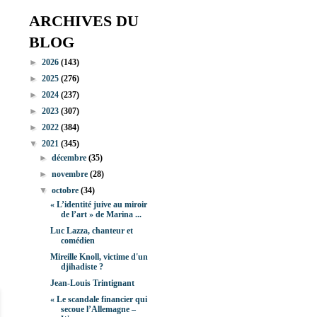
ARCHIVES DU
BLOG
►
2026
(143)
►
2025
(276)
►
2024
(237)
►
2023
(307)
►
2022
(384)
▼
2021
(345)
►
décembre
(35)
►
novembre
(28)
▼
octobre
(34)
« L’identité juive au miroir
de l’art » de Marina ...
Luc Lazza, chanteur et
comédien
Mireille Knoll, victime d'un
djihadiste ?
Jean-Louis Trintignant
« Le scandale financier qui
secoue l’Allemagne –