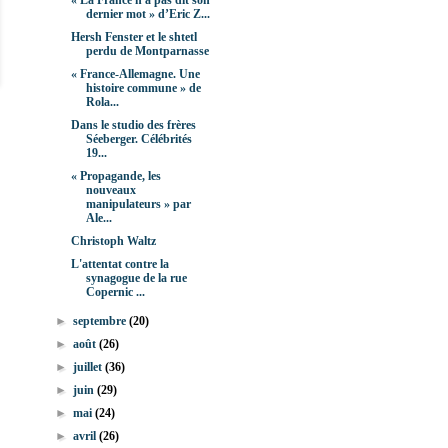
« La France n'a pas dit son
dernier mot » d’Eric Z...
Hersh Fenster et le shtetl
perdu de Montparnasse
« France-Allemagne. Une
histoire commune » de
Rola...
Dans le studio des frères
Séeberger. Célébrités
19...
« Propagande, les
nouveaux
manipulateurs » par
Ale...
Christoph Waltz
L'attentat contre la
synagogue de la rue
Copernic ...
►
septembre
(20)
►
août
(26)
►
juillet
(36)
►
juin
(29)
►
mai
(24)
►
avril
(26)