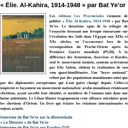
« Élie. Al-Kahira, 1914-1948 » par Bat Ye’or
Les
éditions Les Provinciales
viennent de
publier «
Élie. Al-Kahira, 1914-1948
» par Bat
Ye’or. Le deuxième opus de la trilogie de
l'essayiste brossant une fresque émouvante sur
l'évolution des Juifs dans l'Egypte aux XIXe et
XXe siècles, en l'occurrence lors de la
recomposition du Proche-Orient après la
Première Guerre mondiale (PGM). A la
différence des Arméniens, Assyriens et Kurdes,
seul le mouvement sioniste, soutenu activement
par Elie Salem, obtient la réalisation de son
vœu quasi-bimillénaire. Une "foyer national"
refusé par des populations musulmanes ainsi que
par des diplomaties européennes qui n'ont guère changé depuis. Celles-ci
inspirent et façonnent un mouvement nationaliste arabo-musulman réunissant
chrétiens, ayant sacrifié leur identité, et membres de l'oumma unis dans une
haine antisémite. Le Liban illustre tragiquement cette alliance suicidaire pour
les chrétiens d'Orient. Un livre qui éclaire les relations internationales et
enjeux actuels.
Interview de Bat Ye'or sur la dhimmitude
« Le Dhimmi » de Bat Ye’or
Interview de Bat Ye’or sur Eurabia (1/2)