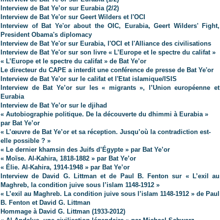
Interview de Bat Ye’or sur Eurabia (2/2)
Interview de Bat Ye'or sur Geert Wilders et l'OCI
Interview of Bat Ye'or about the OIC, Eurabia, Geert Wilders' Fight,
President Obama's diplomacy
Interview de Bat Ye'or sur Eurabia, l'OCI et l'Alliance des civilisations
Interview de Bat Ye'or sur son livre « L’Europe et le spectre du califat »
« L’Europe et le spectre du califat » de Bat Ye’or
Le directeur du CAPE a interdit une conférence de presse de Bat Ye'or
Interview de Bat Ye'or sur le califat et l'Etat islamique/ISIS
Interview de Bat Ye’or sur les « migrants », l’Union européenne et
Eurabia
Interview de Bat Ye’or sur le djihad
« Autobiographie politique. De la découverte du dhimmi à Eurabia »
par Bat Ye’or
« L’œuvre de Bat Ye’or et sa réception. Jusqu’où la contradiction est-
elle possible ? »
« Le dernier khamsin des Juifs d’Égypte » par Bat Ye’or
« Moïse. Al-Kahira, 1818-1882 » par Bat Ye’or
« Élie. Al-Kahira, 1914-1948 » par Bat Ye’or
Interview de David G. Littman et de Paul B. Fenton sur « L’exil au
Maghreb, la condition juive sous l’islam 1148-1912 »
« L’exil au Maghreb. La condition juive sous l’islam 1148-1912 » de Paul
B. Fenton et David G. Littman
Hommage à David G. Littman (1933-2012)