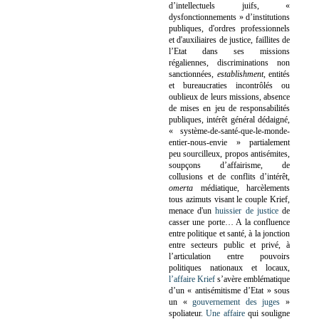
d’intellectuels juifs, «
dysfonctionnements » d’institutions
publiques, d'ordres professionnels
et d'auxiliaires de justice, faillites de
l’Etat dans ses missions
régaliennes, discriminations non
sanctionnées,
establishment
, entités
et bureaucraties incontrôlés ou
oublieux de leurs missions, absence
de mises en jeu de responsabilités
publiques, intérêt général dédaigné,
« système-de-santé-que-le-monde-
entier-nous-envie » partialement
peu sourcilleux, propos antisémites,
soupçons d’affairisme, de
collusions et de conflits d’intérêt,
omerta
médiatique, harcèlements
tous azimuts visant le couple Krief,
menace d'un
huissier de justice
de
casser une porte…
A la confluence
entre politique et santé, à la jonction
entre secteurs public et privé, à
l’articulation entre pouvoirs
politiques nationaux et locaux,
l’affaire Krief
s’avère emblématique
d’un « antisémitisme d’Etat » sous
un «
gouvernement des juges
»
spoliateur.
Une affaire
qui souligne