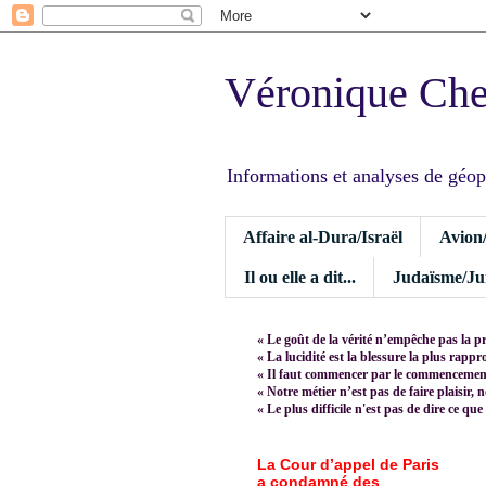
Véronique Ch
Informations et analyses de géopoli
Affaire al-Dura/Israël
Avion
Il ou elle a dit...
Judaïsme/Jui
« Le goût de la vérité n’empêche pas la p
« La lucidité est la blessure la plus rapp
« Il faut commencer par le commencement,
« Notre métier n’est pas de faire plaisir, 
« Le plus difficile n'est pas de dire ce que
La Cour d’appel de Paris
a condamné des