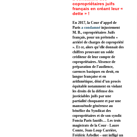
copropriétaires juifs
français en créant leur «
dette » !
En 2017, la Cour d’appel de
Paris
a condamné
injustement
M. B., copropriétaires Juifs
français, pour un prétendu «
arriéré de charges de copropriété
». Et ce, alors qu’elle donnait des
chiffres prouvant un solde
créditeur de leur compte de
copropriétaires. Absence de
préparation de l’audience,
carences basiques en droit, en
langue française et en
arithmétique, déni d’un procès
équitable notamment en violant
les droits de la défense des
justiciables juifs par une
partialité choquante et par une
mansuétude généreuse au
bénéfice du Syndicat des
copropriétaires et de son syndic
Foncia Paris fautifs… Les trois
magistrats de la Cour - Laure
Comte, Jean-Loup Carrière,
Frédéric Arbellot – ont infligé un