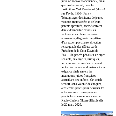
juive orthodoxe francilienne -, ainsi
que professionnel, dans les
Institutions Yad Mordekhaï (alors 4
rue Pavée, 75004 Paris).
Témoignages déchirants de jeunes
victimes traumatisées et de leurs
parents éprouvés, accusé souvent
dénué d’empathie envers les
victimes et en pleine inversion
accusatoire, diagnostic inquiétant
d’un expert psychiatre, direction
remarquable des débats par le
Président de la Cour David de
Pas… Un procès pénal sur un sujet
sensible, aux enjeux juridiques,
juifs, moraux et médicaux devant
inciter les parents et donateurs à une
exigence vitale envers les
institutions juives françaises
accueillant des enfants. Cet article
recourt, sans volonté de choquer,
aux termes précis pour désigner les
actes commis. J’évoquerai ce
procès lors de mon interview par
Radio Chalom Nitsan diffusée dès
le 26 mars 2026.