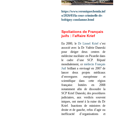
https://www.veroniquechemla.inf
o/2026/03/la-cour-criminelle-de-
bobigny-condamne.html
Spoliations de Français
juifs : l’affaire Krief
En 2000, le
Dr Lionel Krief
s’est
associé avec la Dr Valérie Daneski
pour diriger deux centres de
médecine nucléaire en Picardie dans
le cadre d’une SCP.
Réputé
mondialement, ce
médecin Français
Juif
brillant a envisagé en 2007 de
lancer deux projets médicaux
d’envergures européenne et
scientifique dans cette région
française.
Initiées en 2008
notamment afin de dissoudre la
SCP Krief Daneski, des procédures
judiciaires, aux verdicts souvent
iniques, ont mené à la ruine du Dr
Krief.
Inactions de ministres de
droite et de gauche, refus d’agir ou
inefficacité d’organisations et