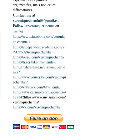
exprimant des opinions
argumentées, mais non celles
diffamatoires.
Contact me at
veroniquechemla5@gmail.com
@VeroniqueChemla
Follow
on
Twitter
https://www.facebook.com/veroniq
ue.chemla.7
https://independent.academia.edu/V
%C3%A9roniqueChemla
https://issuu.com/veroniquechemla
https://fr.scribd.com/chemla-3
http://fr.slideshare.net/veroniqueche
mla7
http://www.youscribe.com/veroniqu
echemla5/
https://substack.com/@vchemla/
http://www.calameo.com/accounts/4
522342
https://www.instagram.com/
veroniquechemla/
https://vk.com/veroniquechemla