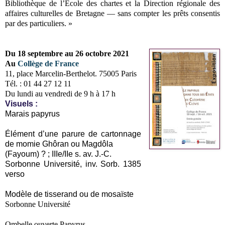
Bibliothèque de l’École des chartes et la Direction régionale des
affaires culturelles de Bretagne — sans compter les prêts consentis
par des particuliers. »
Du 18 septembre au 26 octobre 2021
Au
Collège de France
11, place Marcelin-Berthelot. 75005 Paris
Tél. : 01 44 27 12 11
Du lundi au vendredi de 9 h à 17 h
Visuels :
Marais papyrus
Élément d’une parure de cartonnage
de momie Ghôran ou Magdôla
(Fayoum) ? ; IIIe/IIe s. av. J.-C.
Sorbonne Université, inv. Sorb. 1385
verso
Modèle de tisserand ou de mosaïste
Sorbonne Université
Ombelle ouverte Papyrus