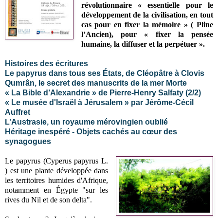
révolutionnaire
«
essentielle
pour le
développement de la civilisation, en tout
cas pour en fixer la mémoire » ( Pline
l’Ancien), pour
« fixer la
pensée
humaine, la diffuser et la
perpétuer
»
.
Histoires des écritures
Le papyrus dans tous ses États, de Cléopâtre à Clovis
Qumrân, le secret des manuscrits de la mer Morte
« La Bible d’Alexandrie » de Pierre-Henry Salfaty (2/2)
« Le musée d'Israël à Jérusalem » par Jérôme-Cécil
Auffret
L’Austrasie, un royaume mérovingien oublié
Héritage inespéré - Objets cachés au cœur des
synagogues
Le papyrus (Cyperus papyrus L.
) est une plante développée dans
les territoires humides d'Afrique,
notamment en Égypte "sur les
rives du Nil et de son delta".