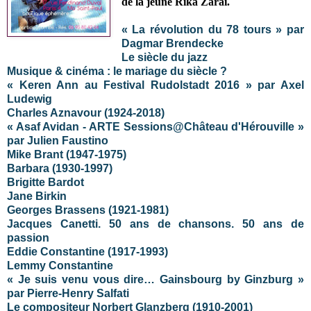
de la jeune Rika Zaraï.
« La révolution du 78 tours » par
Dagmar Brendecke
Le siècle du jazz
Musique & cinéma : le mariage du siècle ?
« Keren Ann au Festival Rudolstadt 2016 » par Axel
Ludewig
Charles Aznavour (1924-2018)
« Asaf Avidan - ARTE Sessions@Château d'Hérouville »
par Julien Faustino
Mike Brant (1947-1975)
Barbara (1930-1997)
Brigitte Bardot
Jane Birkin
Georges Brassens (1921-1981)
Jacques Canetti. 50 ans de chansons. 50 ans de
passion
Eddie Constantine (1917-1993)
Lemmy Constantine
« Je suis venu vous dire… Gainsbourg by Ginzburg »
par Pierre-Henry Salfati
Le compositeur Norbert Glanzberg (1910-2001)