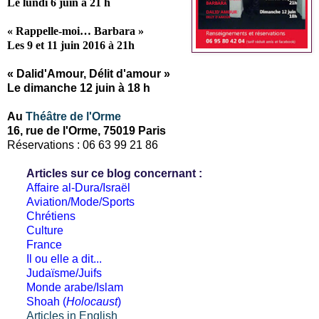
Le lundi 6 juin à 21 h
« Rappelle-moi… Barbara »
Les 9 et 11 juin 2016 à 21h
« Dalid'Amour, Délit d'amour »
Le dimanche 12 juin à 18 h
Au
Théâtre de l'Orme
16, rue de l'Orme, 75019 Paris
Réservations : 06 63 99 21 86
Articles sur ce blog concernant :
Affaire al-Dura/Israël
Aviation/Mode/Sports
Chrétiens
Culture
France
Il ou elle a dit...
Judaïsme/Juifs
Monde arabe/Islam
Shoah (
Holocaust
)
Articles in English