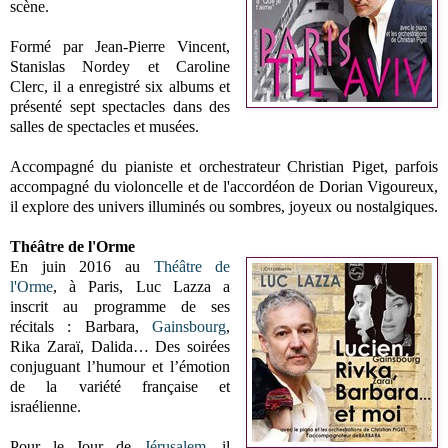
scène.
Formé par Jean-Pierre Vincent,
Stanislas Nordey et Caroline
Clerc, il a enregistré six albums et
présenté sept spectacles dans des
salles de spectacles et musées.
Accompagné du pianiste et orchestrateur Christian Piget, parfois
accompagné du violoncelle et de l'accordéon de Dorian Vigoureux,
il explore des univers illuminés ou sombres, joyeux ou nostalgiques.
Théâtre de l'Orme
En juin 2016 au
Théâtre de
l'Orme
, à Paris, Luc Lazza a
inscrit au programme de ses
récitals : Barbara,
Gainsbourg
,
Rika Zaraï, Dalida… Des soirées
conjuguant l’humour et l’émotion
de la variété française et
israélienne.
Pour le Jour de
Jérusalem
, il