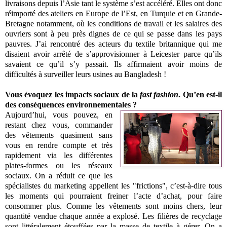
livraisons depuis l’Asie tant le système s’est accéléré. Elles ont donc
réimporté des ateliers en Europe de l’Est, en Turquie et en Grande-
Bretagne notamment, où les conditions de travail et les salaires des
ouvriers sont à peu près dignes de ce qui se passe dans les pays
pauvres. J’ai rencontré des acteurs du textile britannique qui me
disaient avoir arrêté de s’approvisionner à Leicester parce qu’ils
savaient ce qu’il s’y passait. Ils affirmaient avoir moins de
difficultés à surveiller leurs usines au Bangladesh !
Vous évoquez les impacts sociaux de la
fast fashion
. Qu’en est-il
des conséquences environnementales ?
Aujourd’hui, vous pouvez, en
restant chez vous, commander
des vêtements quasiment sans
vous en rendre compte et très
rapidement via les différentes
plates-formes ou les réseaux
sociaux. On a réduit ce que les
spécialistes du marketing appellent les "frictions", c’est-à-dire tous
les moments qui pourraient freiner l’acte d’achat, pour faire
consommer plus. Comme les vêtements sont moins chers, leur
quantité vendue chaque année a explosé. Les filières de recyclage
sont littéralement étouffées par la masse de textile à gérer. On a