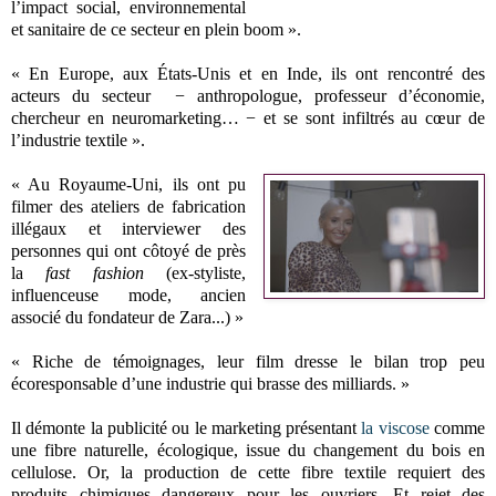
l’impact social, environnemental
et sanitaire de ce secteur en plein boom ».
« En Europe, aux États-Unis et en Inde, ils ont rencontré des
acteurs du secteur − anthropologue, professeur d’économie,
chercheur en neuromarketing… − et se sont infiltrés au cœur de
l’industrie textile ».
« Au Royaume-Uni, ils ont pu
filmer des ateliers de fabrication
illégaux et interviewer des
personnes qui ont côtoyé de près
la
fast fashion
(ex-styliste,
influenceuse mode, ancien
associé du fondateur de Zara...) »
« Riche de témoignages, leur film dresse le bilan trop peu
écoresponsable d’une industrie qui brasse des milliards. »
Il démonte la publicité ou le marketing présentant
la viscose
comme
une fibre naturelle, écologique, issue du changement du bois en
cellulose. Or, la production de cette fibre textile requiert des
produits chimiques dangereux pour les ouvriers. Et rejet des