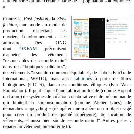
faire en sorte qu’une certaine partie de la population soit exploitée.
»
Contre la
Fast fashion
, la
Slow
fashion
, une mode au mode de
production respectant les
ouvriers, l'environnement et les
animaux. Des ONG
dont
OXFAM
préconisent
d'acheter des vêtements
"responsables de seconde main"
dans des "boutiques solidaires",
des vêtements "issus du commerce équitable", de "labels FairTrade
International, WFTO), mais aussi
fabriqués
à partir de fibres
biologiques (GOTS), dans des conditions éthiques (Fair Wear
Foundation). Il peut s’agir d’une fabrication locale (comme Hopaal
ou Loom) de systèmes de création collaborative et de précommande
qui limitent la surconsommation (comme Atelier Unes), de
démarches « upcycling » (récupérer une matière ou un objet usagé
pour créer un produit de qualité supérieure), de location de
vêtements, et aussi bien sûr de seconde main !" Autres pistes :
réparer un vêtement, améliorer le tri.