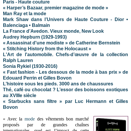
Paris - Haute couture
« Harper’s Bazaar, premier magazine de mode »
Man Ray et la mode
Mark Shaw dans l’Univers de Haute Couture - Dior •
Balenciaga • Balmain
La France d’Avedon. Vieux monde, New Look
Audrey Hepburn (1929-1993)
« Assassinat d'une modiste » de Catherine Bernstein
« Stitching History from the Holocaust »
L'Art de l'automobile. Chefs-d’œuvre de la collection
Ralph Lauren
Sonia Rykiel (1930-2016)
« Fast fashion - Les dessous de la mode à bas prix » de
Edouard Perrin et Gilles Bovon
L’histoire sous les pieds. 3000 ans de chaussures
Thé, café ou chocolat ? L’essor des boissons exotiques
au XVIIIe siècle
« Starbucks sans filtre » par Luc Hermann et Gilles
Bovon
« Avec la
mode
des vêtements bon marché
proposés par de grandes chaînes
internationales, quel est l’impact de cette