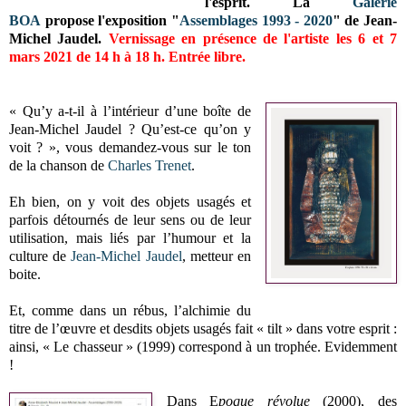
l'esprit.
La
Galerie
BOA
propose l'exposition "
Assemblages 1993 - 2020
" de Jean-
Michel Jaudel.
Vernissage en présence de l'artiste les 6 et 7
mars 2021 de 14 h à 18 h. Entrée libre.
« Qu’y a-t-il à l’intérieur d’une boîte de
Jean-Michel Jaudel ? Qu’est-ce qu’on y
voit ? », vous demandez-vous sur le ton
de la chanson de
Charles Trenet
.
Eh bien, on y voit des objets usagés et
parfois détournés de leur sens ou de leur
utilisation, mais liés par l’humour et la
culture de
Jean-Michel Jaudel
, metteur en
boite.
Et, comme dans un rébus, l’alchimie du
titre de l’œuvre et desdits objets usagés fait « tilt » dans votre esprit :
ainsi, « Le chasseur » (1999) correspond à un trophée. Evidemment
!
Dans E
poque révolue
(2000), des