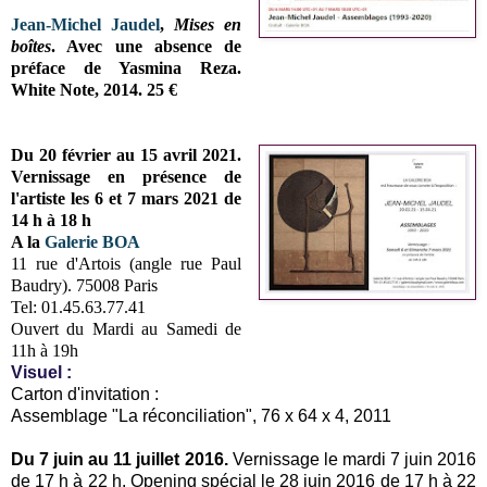
Jean-Michel Jaudel
,
Mises en
boîtes
. Avec une absence de
préface de Yasmina Reza.
White Note, 2014. 25 €
Du 20 février au 15 avril 2021.
Vernissage en présence de
l'artiste les 6 et 7 mars 2021 de
14 h à 18 h
A la
Galerie BOA
11 rue d'Artois (angle rue Paul
Baudry). 75008 Paris
Tel: 01.45.63.77.41
Ouvert du Mardi au Samedi de
11h à 19h
Visuel :
Carton d'invitation :
Assemblage "La réconciliation", 76 x 64 x 4, 2011
Du 7 juin au 11 juillet 2016.
Vernissage
le mardi 7 juin 2016
de 17 h à 22 h.
Opening spécial le 28 juin 2016 de 17 h à 22