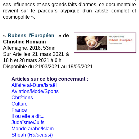
ses influences et ses grands faits d’armes, ce documentaire
revient sur le parcours atypique d'un artiste complet et
cosmopolite ».
«
Rubens l'Européen
» de
Christine Romann
Allemagne, 2018, 53mn
Sur Arte les 21 mars 2021 à
18 h et 28 mars 2021 à 6 h
Disponible du 21/03/2021 au 19/05/2021
Articles sur ce blog concernant :
Affaire al-Dura/Israël
Aviation/Mode/Sports
Chrétiens
Culture
France
Il ou elle a dit...
Judaïsme/Juifs
Monde arabe/Islam
Shoah (
Holocaust
)