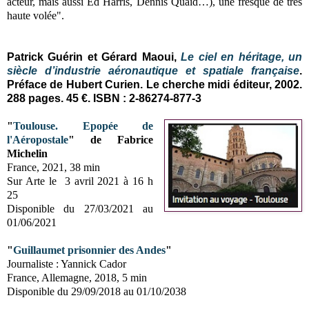
acteur, mais aussi Ed Harris, Dennis Quaid…), une fresque de très
haute volée".
Patrick Guérin et Gérard Maoui,
Le ciel en héritage, un
siècle d’industrie aéronautique et spatiale française
.
Préface de Hubert Curien. Le cherche midi éditeur, 2002.
288 pages. 45 €. ISBN : 2-86274-877-3
"
Toulouse. Epopée de
l'Aéropostale
" de Fabrice
Michelin
France, 2021, 38 min
Sur Arte le 3 avril 2021 à 16 h
25
Disponible du 27/03/2021 au
01/06/2021
"
Guillaumet prisonnier des Andes
"
Journaliste : Yannick Cador
France, Allemagne, 2018, 5 min
Disponible du 29/09/2018 au 01/10/2038