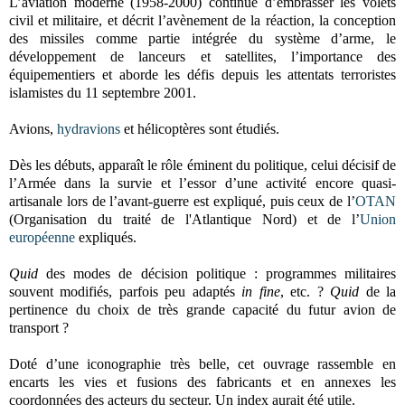
L’aviation moderne (1958-2000) continue d’embrasser les volets
civil et militaire, et décrit l’avènement de la réaction, la conception
des missiles comme partie intégrée du système d’arme, le
développement de lanceurs et satellites, l’importance des
équipementiers et aborde les défis depuis les attentats terroristes
islamistes du 11 septembre 2001.
Avions,
hydravions
et hélicoptères sont étudiés.
Dès les débuts, apparaît le rôle éminent du politique, celui décisif de
l’Armée dans la survie et l’essor d’une activité encore quasi-
artisanale lors de l’avant-guerre est expliqué, puis ceux de l’
OTAN
(Organisation du traité de l'Atlantique Nord) et de l’
Union
européenne
expliqués.
Quid
des modes de décision politique : programmes militaires
souvent modifiés, parfois peu adaptés
in fine
, etc. ?
Quid
de la
pertinence du choix de très grande capacité du futur avion de
transport ?
Doté d’une iconographie très belle, cet ouvrage rassemble en
encarts les vies et fusions des fabricants et en annexes les
coordonnées des acteurs du secteur. Un index aurait été utile.