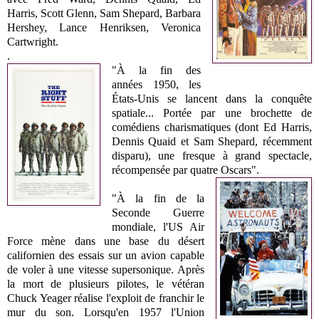
Harris,
Scott Glenn,
Sam Shepard,
Barbara
Hershey,
Lance Henriksen,
Veronica
Cartwright.
.
"
À la fin des
années 1950, les
États-Unis se lancent dans la conquête
spatiale... Portée par une brochette de
comédiens charismatiques (dont Ed Harris,
Dennis Quaid et Sam Shepard, récemment
disparu), une fresque à grand spectacle,
récompensée par quatre Oscars".
"À la fin de la
Seconde Guerre
mondiale, l'US Air
Force mène dans une base du désert
californien des essais sur un avion capable
de voler à une vitesse supersonique. Après
la mort de plusieurs pilotes, le vétéran
Chuck Yeager réalise l'exploit de franchir le
mur du son. Lorsqu'en 1957 l'Union