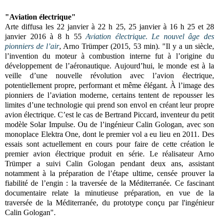
"Aviation électrique"
Arte diffusa les
22 janvier à 22 h 25,
25 janvier à 16 h 25 et
28
janvier 2016 à 8 h 55
Aviation électrique.
Le nouvel âge des
pionniers de l’air
, Arno Trümper
(2015, 53 min). "
Il y a un siècle,
l’invention du moteur à combustion interne fut à l’origine du
développement de l’aéronautique. Aujourd’hui, le monde est à la
veille d’une nouvelle révolution avec l’avion électrique,
potentiellement propre, performant et même élégant. À l’image des
pionniers de l’aviation moderne, certains tentent de repousser les
limites d’une technologie qui prend son envol en créant leur propre
avion électrique. C’est le cas de Bertrand Piccard, inventeur du petit
modèle Solar Impulse. Ou de l’ingénieur Calin Gologan, avec son
monoplace Elektra One, dont le premier vol a eu lieu en 2011. Des
essais sont actuellement en cours pour faire de cette création le
premier avion électrique produit en série.
Le réalisateur Arno
Trümper a suivi Calin Gologan pendant deux ans, assistant
notamment à la préparation de l’étape ultime, censée prouver la
fiabilité de l’engin : la traversée de la Méditerranée.
Ce fascinant
documentaire relate la minutieuse préparation, en vue de la
traversée de la Méditerranée, du prototype conçu par l'ingénieur
Calin Gologan".