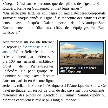
Sénégal. C’est sur ce parcours que des pilotes de légende, Saint-
Exupéry, Reine ou Guillaumet, ont fait leurs armes."
"Un siècle plus tard, les équipages du raid Latécoère-Aéropostale
survolent chaque année la Ligne, à la rencontre des habitants et de
leurs pays. Jusqu’à Dakar, porte de l’Atlantique-Sud.
Embarquement immédiat aux côtés des équipages du Raid
Latécoère."
Arte propose sur son site Internet
le reportage "
Aéropostale : 100
ans après
". « Relier les hommes
et les continents par l’aérien ». Il
y a 100 ans, naissait l’ambitieux
projet de Pierre-Georges
Latécoère. Un petit groupe de
pionniers se lançait avec ferveur
dans un pari insensé : une ligne
aérienne, reliant la France à l’Afrique et à l’Amérique du Sud… Ce
trajet mythique, un survol de plus de dix pays sur trois continents,
rassemble des pilotes de légende : Guillaumet, Saint-Exupéry ou
Mermoz et devient le raid le plus long du monde."