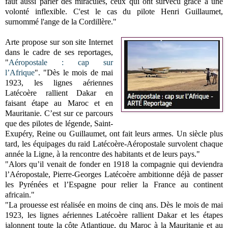
faut aussi parler des miraculés, ceux qui ont survécu grâce à une
volonté inflexible. C'est le cas du pilote Henri Guillaumet,
surnommé l'ange de la Cordillère."
Arte propose sur son site Internet
dans le cadre de ses reportages,
"
Aéropostale : cap sur
l’Afrique
". "Dès le mois de mai
1923, les lignes aériennes
Latécoère rallient Dakar en
faisant étape au Maroc et en
Mauritanie. C’est sur ce parcours
que des pilotes de légende, Saint-
Exupéry, Reine ou Guillaumet, ont fait leurs armes. Un siècle plus
tard, les équipages du raid Latécoère-Aéropostale survolent chaque
année la Ligne, à la rencontre des habitants et de leurs pays."
"Alors qu’il venait de fonder en 1918 la compagnie qui deviendra
l’Aéropostale, Pierre-Georges Latécoère ambitionne déjà de passer
les Pyrénées et l’Espagne pour relier la France au continent
africain."
"La prouesse est réalisée en moins de cinq ans. Dès le mois de mai
1923, les lignes aériennes Latécoère rallient Dakar et les étapes
jalonnent toute la côte Atlantique, du Maroc à la Mauritanie et au