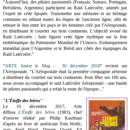
"Aujourd’hui, des pilotes passionnés (Français, Suisses, Portugais,
Brésiliens, Argentins) participent au Raid Latécoère, animés par
l’esprit de cette épopée. Transmettre une mémoire et un héritage
communs en ralliant toutes les étapes de l'ancienne ligne, afin de
retisser le lien entre les pays et les hommes créé par l'Aéropostale,
en distribuant le courrier sur trois continents. L’objectif avoué du
Raid Latécoère : faire figurer cette ligne mythique sur la liste
emblématique du Patrimoine Mondial de l’Unesco. Embarquement
immédiat pour l’Argentine et le Brésil aux côtés des équipages du
Raid Latécoère."
"
ARTE Junior le Mag - 30 décembre 2018
" revient sur
l'Aéropostale. "L'Aéropostale était la première compagnie aérienne
a distribuer du courrier sur trois continents. Pour fêter ses 100 ans,
nous avons accompagné le raid Latécoère Aéropostale - une bande
de pilotes passionnés qui a refait la route de l'époque..."
"L’Étoffe des héros"
Le 10 décembre 2017, Arte
diffusa
L’Étoffe des héros
(1983), chef
d'oeuvre réalisé par Philip Kaufman
d'après un livre de américain Tom Wolfe,
avec
Fred Ward,
Dennis Quaid,
Ed