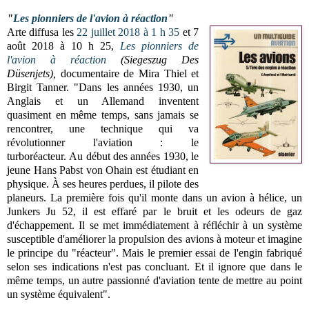
"
Les pionniers de l'avion à réaction
"
Arte diffusa les
22 juillet 2018 à 1 h 35
et 7
août 2018 à 10 h 25,
Les pionniers de
l'avion à réaction
(
Siegeszug Des
Düsenjets)
,
documentaire de
Mira Thiel et
Birgit Tanner. "Dans les années 1930, un
Anglais et un Allemand inventent
quasiment en même temps, sans jamais se
rencontrer, une technique qui va
révolutionner l'aviation : le
turboréacteur.
Au début des années 1930, le
jeune Hans Pabst von Ohain est étudiant en
physique. À ses heures perdues, il pilote des
planeurs. La première fois qu'il monte dans un avion à hélice, un
Junkers Ju 52, il est effaré par le bruit et les odeurs de gaz
d'échappement. Il se met immédiatement à réfléchir à un système
susceptible d'améliorer la propulsion des avions à moteur et imagine
le principe du "réacteur". Mais le premier essai de l'engin fabriqué
selon ses indications n'est pas concluant. Et il ignore que dans le
même temps, un autre passionné d'aviation tente de mettre au point
un système équivalent".