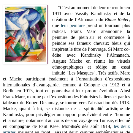
"C’est au moment de leur rencontre en
1911 avec Vassily Kandinsky et de la
création de l’Almanach du
Blaue Reiter
,
que
leur peinture
prend un tournant plus
radical. Franz Marc abandonne la
peinture de plein-air et commence à
peindre ses fameux chevaux bleus qui
inspirent le titre de l’ouvrage. Si Marc co-
édite avec Kandinsky l’Almanach,
August Macke en réunit les visuels
ethnographiques et rédige un essai
intitulé "Les Masques". Très actifs, Marc
et Macke participent également à l’organisation d’expositions
internationales d’avant-garde, comme à Cologne en 1912 et à
Berlin en 1913, tout en poursuivant leur propre évolution. Ainsi
Franz Marc, marqué par l’exposition des Futuristes italiens et par les
tableaux de Robert Delaunay, se tourne vers l’abstraction dès 1913.
Macke, quant à lui, se distancie de la spiritualité artistique de
Kandinsky, pour privilégier un rapport plus évident entre l’homme
et la nature, notamment au cours de son voyage en Tunisie, effectué
en compagnie de Paul Klee.
Mobilisés dès août 1914,
les deux
artistes
meurent au front, laissant deux œuvres emblématiques de