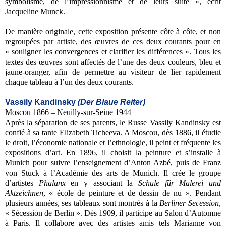
symbolisme, de l’impressionnisme et de leurs suite », écrit
Jacqueline Munck.
De manière originale, cette exposition présente côte à côte, et non
regroupées par artiste, des œuvres de ces deux courants pour en
« souligner les convergences et clarifier les différences ». Tous les
textes des œuvres sont affectés de l’une des deux couleurs, bleu et
jaune-oranger, afin de permettre au visiteur de lier rapidement
chaque tableau à l’un des deux courants.
Vassily Kandinsky
(Der Blaue Reiter)
Moscou 1866 – Neuilly-sur-Seine 1944
Après la séparation de ses parents, le Russe Vassily Kandinsky est
confié à sa tante Elizabeth Ticheeva. A Moscou, dès 1886, il étudie
le droit, l’économie nationale et l’ethnologie, il peint et fréquente les
expositions d’art. En 1896, il choisit la peinture et s’installe à
Munich pour suivre l’enseignement d’Anton Azbé, puis de Franz
von Stuck à l’Académie des arts de Munich. Il crée le groupe
d’artistes
Phalanx
en y associant la
Schule für Malerei und
Aktzeichnen
, « école de peinture et de dessin de nu ». Pendant
plusieurs années, ses tableaux sont montrés à la
Berliner Secession
,
« Sécession de Berlin ». Dès 1909, il participe au Salon d’Automne
à Paris. Il collabore avec des artistes amis tels Marianne von