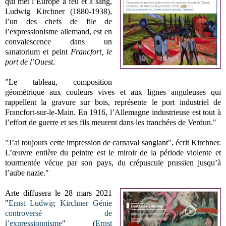
qui met l’Europe à feu et à sang,
Ludwig Kirchner (1880-1938),
l’un des chefs de file de
l’expressionisme allemand, est en
convalescence dans un
sanatorium et peint
Francfort, le
port de l’Ouest
.
"Le tableau, composition
géométrique aux couleurs vives et aux lignes anguleuses qui
rappellent la gravure sur bois, représente le port industriel de
Francfort-sur-le-Main. En 1916, l’Allemagne industrieuse est tout à
l’effort de guerre et ses fils meurent dans les tranchées de Verdun."
"J’ai toujours cette impression de carnaval sanglant", écrit Kirchner.
L’œuvre entière du peintre est le miroir de la période violente et
tourmentée vécue par son pays, du crépuscule prussien jusqu’à
l’aube nazie."
Arte diffusera le 28 mars 2021
"
Ernst Ludwig Kirchner Génie
controversé de
l’expressionnisme
" (
Ernst