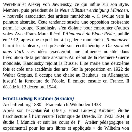
Werefkin et Alexej von Jawlensky, ce qui in
fl
ue sur son style.
Membre, puis président de la
Neue Künstlervereinigung München
,
« nouvelle association des artistes munichois », il évolue vers la
peinture abstraite. Cette tendance suscite une opposition croissante
parmi le groupe. Kandinsky s’en éloigne pour emprunter d’autres
voies.
Avec Franz Marc, il écrit l’
Almanach du Blaue Reiter
, publié
en 1912, après une exposition à la galerie munichoise
Tannhauser
.
Parmi les tableaux, est présenté son écrit théorique
Du spirituel
dans l’art
. Ces idées exerceront une influence notable dans
l’évolution de la peinture abstraite. Au début de la Première Guerre
mondiale, Kandinsky rejoint la Russie. Il se marie une deuxième
fois et crée une académie des arts. Sur la proposition en 1922 de
Walter Gropius, il occupe une chaire au Bauhaus, en Allemagne,
jusqu’à la fermeture de l’école. Il émigre ensuite en France. Il
décède le 13 décembre 1944.
Ernst Ludwig Kirchner
(Brücke)
Aschaffenburg
1880 – Frauenkirch-Wildboden 1938
Après son baccalauréat (1901), Ernst Ludwig Kirchner étudie
l’architecture à l’Université Technique de Dresde. En 1903-1904, il
étudie à Munich et suit les cours de l’« Atelier pédagogique et
expérimental pour les arts libres et appliqués » de Wilhelm von