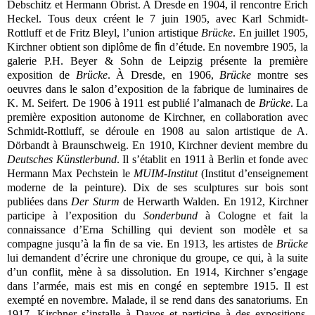
Debschitz et Hermann Obrist. A Dresde en 1904, il rencontre Erich
Heckel. Tous deux créent le 7 juin 1905, avec Karl Schmidt-
Rottluff et de Fritz Bleyl, l’union artistique
Brücke
. En juillet 1905,
Kirchner obtient son diplôme de
fi
n d’étude. En novembre 1905, la
galerie P.H. Beyer & Sohn de Leipzig présente la première
exposition de
Brücke
. À Dresde, en 1906,
Brücke
montre ses
oeuvres dans le salon d’exposition de la fabrique de luminaires de
K. M. Seifert. De 1906 à 1911 est publié l’almanach de
Brücke
. La
première exposition autonome de Kirchner, en collaboration avec
Schmidt-Rottluff, se déroule en 1908 au salon artistique de A.
Dörbandt à Braunschweig. En 1910, Kirchner devient membre du
Deutsches Künstlerbund
. Il s’établit en 1911 à Berlin et fonde avec
Hermann Max Pechstein le
MUIM-Institut
(Institut d’enseignement
moderne de la peinture). Dix de ses sculptures sur bois sont
publiées dans
Der Sturm
de Herwarth Walden. En 1912, Kirchner
participe à l’exposition du
Sonderbund
à Cologne et fait la
connaissance d’Erna Schilling qui devient son modèle et sa
compagne jusqu’à la
fi
n de sa vie. En 1913, les artistes de
Brücke
lui demandent d’écrire une chronique du groupe, ce qui, à la suite
d’un conflit, mène à sa dissolution. En 1914, Kirchner s’engage
dans l’armée, mais est mis en congé en septembre 1915. Il est
exempté en novembre. Malade, il se rend dans des sanatoriums.
En
1917, Kirchner s’installe à Davos et participe à des expositions,