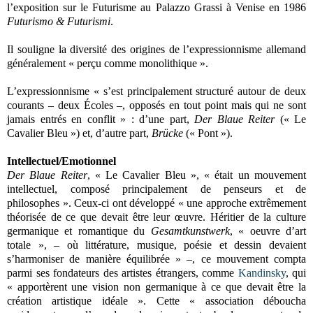
l’exposition sur le Futurisme au Palazzo Grassi à Venise en 1986
Futurismo & Futurismi
.
Il souligne la diversité des origines de l’expressionnisme allemand
généralement « perçu comme monolithique ».
L’expressionnisme « s’est principalement structuré autour de deux
courants – deux Écoles –, opposés en tout point mais qui ne sont
jamais entrés en conflit » : d’une part,
Der Blaue Reiter
(« Le
Cavalier Bleu ») et, d’autre part,
Brücke
(« Pont »).
Intellectuel/Emotionnel
Der Blaue Reiter
, « Le Cavalier Bleu », « était un mouvement
intellectuel, composé principalement de penseurs et de
philosophes ». Ceux-ci ont développé « une approche extrêmement
théorisée de ce que devait être leur œuvre. Héritier de la culture
germanique et romantique du
Gesamtkunstwerk
, « oeuvre d’art
totale », – où littérature, musique, poésie et dessin devaient
s’harmoniser de manière équilibrée » –, ce mouvement compta
parmi ses fondateurs des artistes étrangers, comme
Kandinsky
, qui
« apportèrent une vision non germanique à ce que devait être la
création artistique idéale ». Cette « association déboucha