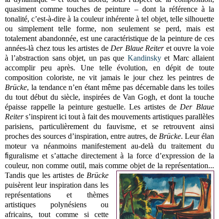
quasiment comme touches de peinture – dont la référence à la
tonalité, c’est-à-dire à la couleur inhérente à tel objet, telle silhouette
ou simplement telle forme, non seulement se perd, mais est
totalement abandonnée, est une caractéristique de la peinture de ces
années-là chez tous les artistes de
Der Blaue Reiter
et ouvre la voie
à l’abstraction sans objet, un pas que
Kandinsky
et Marc allaient
accomplir peu après. Une telle évolution, en dépit de toute
composition coloriste, ne vit jamais le jour chez les peintres de
Brücke
, la tendance n’en étant même pas décernable dans les toiles
du tout début du siècle, inspirées de Van Gogh, et dont la touche
épaisse rappelle la peinture gestuelle. Les artistes de
Der Blaue
Reiter
s’inspirent ici tout à fait des mouvements artistiques parallèles
parisiens, particulièrement du fauvisme, et se retrouvent ainsi
proches des sources d’inspiration, entre autres, de
Brücke
. Leur élan
moteur va néanmoins manifestement au-delà du traitement du
fi
guralisme et s’attache directement à la force d’expression de la
couleur, non comme outil, mais comme objet de la représentation...
Tandis que les artistes de
Brücke
puisèrent leur inspiration dans les
représentations et thèmes
artistiques polynésiens ou
africains, tout comme si cette