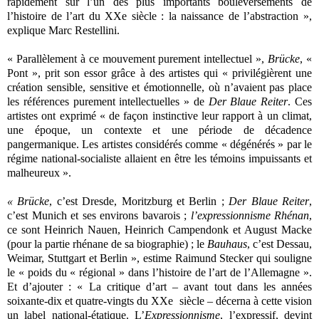
rapidement sur l’un des plus importants bouleversements de
l’histoire de l’art du XXe siècle : la naissance de l’abstraction »,
explique Marc Restellini.
« Parallèlement à ce mouvement purement intellectuel »,
Brücke
, «
Pont », prit son essor grâce à des artistes qui « privilégièrent une
création sensible, sensitive et émotionnelle, où n’avaient pas place
les références purement intellectuelles » de
Der Blaue Reiter
. Ces
artistes ont exprimé « de façon instinctive leur rapport à un climat,
une époque, un contexte et une période de décadence
pangermanique. Les artistes considérés comme « dégénérés » par le
régime national-socialiste allaient en être les témoins impuissants et
malheureux ».
« Brücke
, c’est Dresde, Moritzburg et Berlin ;
Der Blaue Reiter
,
c’est Munich et ses environs bavarois ;
l’expressionnisme Rhénan
,
ce sont Heinrich Nauen, Heinrich Campendonk et August Macke
(pour la partie rhénane de sa biographie) ; le
Bauhaus
, c’est Dessau,
Weimar, Stuttgart et Berlin », estime Raimund Stecker qui souligne
le « poids du « régional » dans l’histoire de l’art de l’Allemagne ».
Et d’ajouter : « La critique d’art – avant tout dans les années
soixante-dix et quatre-vingts du XXe
siècle – décerna à cette vision
un label national-étatique. L’
Expressionnisme
, l’expressif, devint