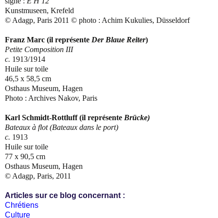
signé :
E H 12
Kunstmuseen, Krefeld
© Adagp, Paris 2011 © photo : Achim Kukulies, Düsseldorf
Franz Marc (il représente
Der Blaue Reiter
)
Petite Composition III
c.
1913/1914
Huile sur toile
46,5 x
58,5 cm
Osthaus Museum, Hagen
Photo : Archives Nakov, Paris
Karl Schmidt-Rottluff (il représente
Brücke)
Bateaux à flot (Bateaux dans le port)
c.
1913
Huile sur toile
77 x
90,5 cm
Osthaus Museum, Hagen
© Adagp, Paris, 2011
Articles sur ce blog concernant :
Chrétiens
Culture