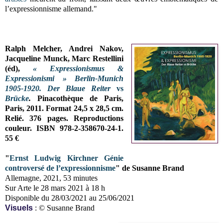
l’expressionnisme allemand."
Ralph Melcher, Andrei Nakov,
Jacqueline Munck, Marc Restellini
(éd),
« Expressionismus &
Expressionismi » Berlin-Munich
1905-1920. Der Blaue Reiter
vs
Brücke
.
Pinacothèque de Paris,
Paris, 2011. Format 24,5 x
28,5 cm
.
Relié. 376 pages. Reproductions
couleur. ISBN 978-2-358670-24-1.
55 €
"
Ernst Ludwig Kirchner Génie
controversé de l’expressionnisme
" de Susanne Brand
Allemagne, 2021, 53 minutes
Sur Arte le 28 mars 2021 à 18 h
Disponible du 28/03/2021 au 25/06/2021
Visuels
: © Susanne Brand