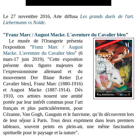
Le 27 novembre 2016, Arte diffusa
Les grands duels de l'art.
Liebermann vs Nolde
.
"
Franz Marc / August Macke. L'aventure du Cavalier bleu
"
Le musée de l'Orangerie présenta
l'exposition "
Franz Marc / August
Macke. L'aventure du Cavalier bleu
" (
6
mars-17 juin 2019
). "
Cette exposition
présente deux figures majeures de
l’expressionnisme allemand et du
mouvement Der Blaue Reiter [Le
Cavalier bleu], Franz Marc (1880-1916)
et August Macke (1887-1914). Dès
1910, ces artistes nouent une amitié
portée par leur intérêt commun pour l’art
français et plus particulièrement, pour
Cézanne, Van Gogh, Gauguin et le fauvisme, qu’ils découvrent lors
de leur séjour à Paris. Tous deux expriment dans leurs premiers
tableaux, souvent peints en plein-air, une même fascination
spirituelle pour le paysage et la nature".