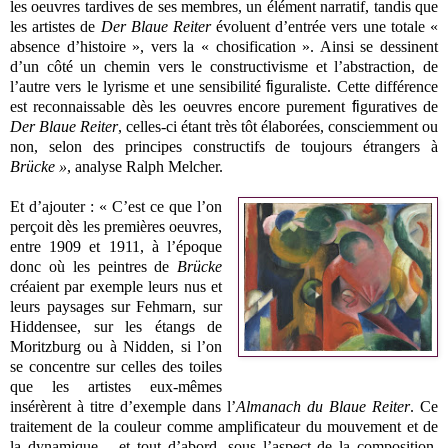
les oeuvres tardives de ses membres, un élément narratif, tandis que
les artistes de
Der Blaue Reiter
évoluent d’entrée vers une totale «
absence d’histoire », vers la « chosification ». Ainsi se dessinent
d’un côté un chemin vers le constructivisme et l’abstraction, de
l’autre vers le lyrisme et une sensibilité
fi
guraliste. Cette différence
est reconnaissable dès les oeuvres encore purement
fi
guratives de
Der Blaue Reiter
, celles-ci étant très tôt élaborées, consciemment ou
non, selon des principes constructifs de toujours étrangers à
Brücke »
, analyse
Ralph Melcher.
Et d’ajouter : « C’est ce que l’on
perçoit dès les premières oeuvres,
entre 1909 et 1911, à l’époque
donc où les peintres de
Brücke
créaient par exemple leurs nus et
leurs paysages sur Fehmarn, sur
Hiddensee, sur les étangs de
Moritzburg ou à Nidden, si l’on
se concentre sur celles des toiles
que les artistes eux-mêmes
insérèrent à titre d’exemple dans l’
Almanach du Blaue Reiter
. Ce
traitement de la couleur comme amplifi
cateur du mouvement et de
la dynamique – et tout d’abord, sous l’aspect de la composition,