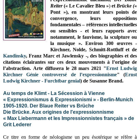
Reiter
(
« Le Cavalier Bleu »
)
et
Brücke (
«
Pont »), en montrant leurs points de
convergence, leurs oppositions
fondamentales – références intellectuelles
ou sensibles - et leurs rapports avec
notamment, le fauvisme, la sculpture ou
la musique ». Environ 300 œuvres -
Kirchner, Nolde, Schmitt-Rottluff et de
Kandinsky
, Franz M
arc et Jawlensky -, des biographies et des
citations éclairantes sur ces deux mouvements à l’origine de
l’abstraction.
Arte diffusera le 28 mars 2021 "
Ernst Ludwig
Kirchner Génie controversé de l’expressionnisme
" (
Ernst
Ludwig Kirchner - Furchtbar genial
) de Susanne Brand.
Au temps de Klimt - La Sécession à Vienne
« Expressionismus & Expressionismi » - Berlin-Munich
1905-1920. Der Blaue Reiter vs Brüche
Die Brücke. Aux origines de l'expressionnisme
« Max Liebermann et les Impressionnistes français » de
Grit Lederer
Ce titre en forme de néologisme un peu ésotérique se réfère à