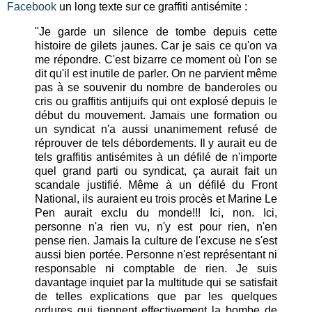
Facebook
un long texte sur ce graffiti antisémite :
"Je garde un silence de tombe depuis cette
histoire de gilets jaunes. Car je sais ce qu'on va
me répondre. C'est bizarre ce moment où l'on se
dit qu'il est inutile de parler. On ne parvient même
pas à se souvenir du nombre de banderoles ou
cris ou graffitis antijuifs qui ont explosé depuis le
début du mouvement. Jamais une formation ou
un syndicat n'a aussi unanimement refusé de
réprouver de tels débordements. Il y aurait eu de
tels graffitis antisémites à un défilé de n'importe
quel grand parti ou syndicat, ça aurait fait un
scandale justifié. Même à un défilé du Front
National, ils auraient eu trois procès et Marine Le
Pen aurait exclu du monde!!! Ici, non. Ici,
personne n'a rien vu, n'y est pour rien, n'en
pense rien. Jamais la culture de l'excuse ne s'est
aussi bien portée. Personne n'est représentant ni
responsable ni comptable de rien. Je suis
davantage inquiet par la multitude qui se satisfait
de telles explications que par les quelques
ordures qui tiennent effectivement la bombe de