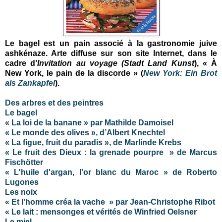
Le bagel est un pain associé à la gastronomie juive
ashkénaze. Arte diffuse sur son site Internet, dans le
cadre d’
Invitation au voyage (Stadt Land Kunst
), « À
New York, le pain de la discorde » (
New York: Ein Brot
als Zankapfel
).
Des arbres et des peintres
Le bagel
« La loi de la banane » par Mathilde Damoisel
« Le monde des olives », d’Albert Knechtel
« La figue, fruit du paradis », de Marlinde Krebs
« Le fruit des Dieux : la grenade pourpre » de Marcus
Fischötter
« L'huile d'argan, l'or blanc du Maroc » de Roberto
Lugones
Les noix
« Et l'homme créa la vache » par Jean-Christophe Ribot
« Le lait : mensonges et vérités de Winfried Oelsner
Le miel