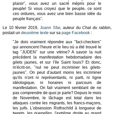
plaisir", vous avez un sacré mépris pour le
peuple! Si vous croyez que le peuple, ce sont
ces ordures, vous avez une bien basse idée du
peuple français".
Le 10 février 2019,
Joann Sfar
, auteur du
Chat du rabbin
,
postait un
deuxième texte
sur sa
page Facebook
:
"Je dois vraiment répondre aux "fact-checkers"
qui annoncent l'heure et le lieu où a été trouvé le
tag "JUDEN" sur une vitrine? A savoir la nuit
précédent la manifestation hebdomadaire des
gilets jaunes, et sur l'ïle Saint louis? Et donc,
m'écrit-on, "nul ne peut incriminer les gilets-
jaunes". On peut d'autant moins les incriminer
qu'ils n'ont ni représentants, ni parti, ni ligne
idéologique, ni horaires ni parcours de
manifestation. On fait vraiment semblant de ne
pas comprendre de quoi je parle? Depuis le mois
de Novembre, le lâchage est total dans les
attaques contre les migrants, les francs-maçons,
les juifs. L'obsession Rothschild à longueur de
tweets, les quenelles, l'extrème droite au grand