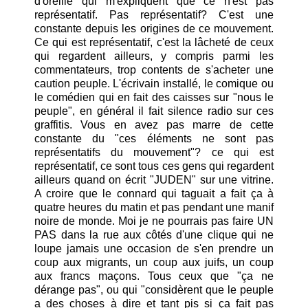
d'oreille qui m'expliquent que ce n'est pas
représentatif. Pas représentatif? C'est une
constante depuis les origines de ce mouvement.
Ce qui est représentatif, c'est la lâcheté de ceux
qui regardent ailleurs, y compris parmi les
commentateurs, trop contents de s'acheter une
caution peuple. L'écrivain installé, le comique ou
le comédien qui en fait des caisses sur "nous le
peuple", en général il fait silence radio sur ces
graffitis. Vous en avez pas marre de cette
constante du "ces éléments ne sont pas
représentatifs du mouvement"? ce qui est
représentatif, ce sont tous ces gens qui regardent
ailleurs quand on écrit "JUDEN" sur une vitrine.
A croire que le connard qui taguait a fait ça à
quatre heures du matin et pas pendant une manif
noire de monde. Moi je ne pourrais pas faire UN
PAS dans la rue aux côtés d'une clique qui ne
loupe jamais une occasion de s'en prendre un
coup aux migrants, un coup aux juifs, un coup
aux francs maçons. Tous ceux que "ça ne
dérange pas", ou qui "considèrent que le peuple
a des choses à dire et tant pis si ça fait pas