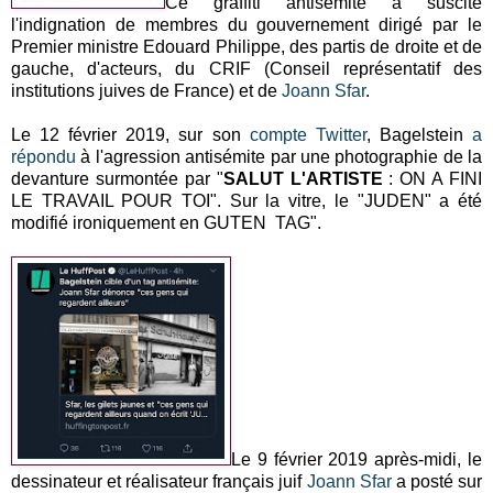
Ce graffiti antisémite a suscité
l'indignation de membres du gouvernement dirigé par le
Premier ministre Edouard Philippe, des partis de droite et de
gauche, d'acteurs, du CRIF (Conseil représentatif des
institutions juives de France) et de
Joann Sfar
.
Le 12 février 2019, sur son
compte Twitter
, Bagelstein
a
répondu
à l'agression antisémite par une photographie de la
devanture surmontée par "
SALUT L'ARTISTE
: ON A FINI
LE TRAVAIL POUR TOI". Sur la vitre, le "JUDEN" a été
modifié ironiquement en GUTEN TAG".
Le 9 février 2019 après-midi, le
dessinateur et réalisateur français juif
Joann Sfar
a posté sur