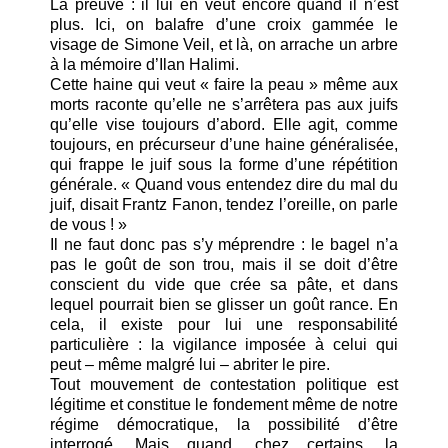
La preuve : il lui en veut encore quand il n’est
plus. Ici, on balafre d’une croix gammée le
visage de Simone Veil, et là, on arrache un arbre
à la mémoire d’Ilan Halimi.
Cette haine qui veut « faire la peau » même aux
morts raconte qu’elle ne s’arrêtera pas aux juifs
qu’elle vise toujours d’abord. Elle agit, comme
toujours, en précurseur d’une haine généralisée,
qui frappe le juif sous la forme d’une répétition
générale. « Quand vous entendez dire du mal du
juif, disait Frantz Fanon, tendez l’oreille, on parle
de vous ! »
Il ne faut donc pas s’y méprendre : le bagel n’a
pas le goût de son trou, mais il se doit d’être
conscient du vide que crée sa pâte, et dans
lequel pourrait bien se glisser un goût rance. En
cela, il existe pour lui une responsabilité
particulière : la vigilance imposée à celui qui
peut – même malgré lui – abriter le pire.
Tout mouvement de contestation politique est
légitime et constitue le fondement même de notre
régime démocratique, la possibilité d’être
interrogé. Mais quand, chez certains, la