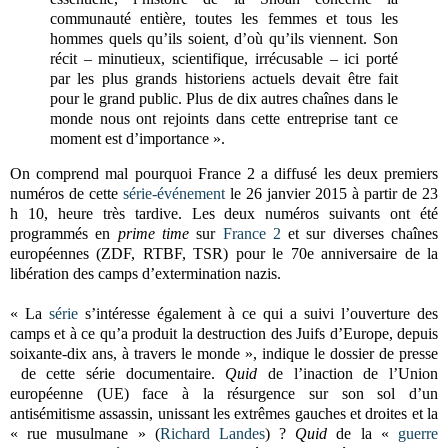
communauté entière, toutes les femmes et tous les
hommes quels qu’ils soient, d’où qu’ils viennent. Son
récit – minutieux, scientifique, irrécusable – ici porté
par les plus grands historiens actuels devait être fait
pour le grand public. Plus de dix autres chaînes dans le
monde nous ont rejoints dans cette entreprise tant ce
moment est d’importance ».
On comprend mal pourquoi France 2 a diffusé les deux premiers
numéros de cette
série-événement
le 26 janvier 2015 à partir de 23
h 10, heure très tardive. Les deux numéros suivants ont été
programmés en
prime time
sur
France 2
et sur diverses chaînes
européennes (ZDF, RTBF, TSR) pour le 70e anniversaire de la
libération des camps d’extermination nazis.
« La
série
s’intéresse également à ce qui a suivi l’ouverture des
camps et à ce qu’a produit la destruction des Juifs d’Europe, depuis
soixante-dix ans, à travers le monde », indique le dossier de presse
de cette série documentaire.
Quid
de l’inaction de l’Union
européenne (UE) face à la résurgence sur son sol d’un
antisémitisme assassin, unissant les extrêmes gauches et droites et la
« rue musulmane » (
Richard Landes
) ?
Quid
de la «
guerre