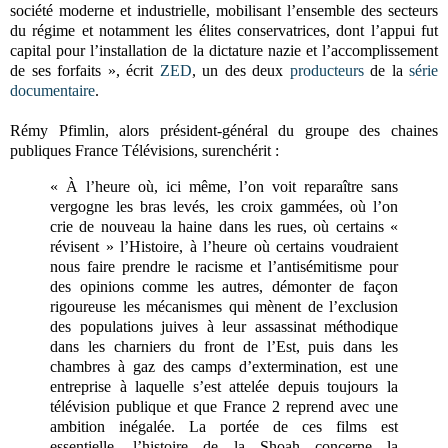
société moderne et industrielle, mobilisant l’ensemble des secteurs
du régime et notamment les élites conservatrices, dont l’appui fut
capital pour l’installation de la dictature nazie et l’accomplissement
de ses forfaits », écrit
ZED
, un des deux
producteurs
de la
série
documentaire
.
Rémy Pfimlin, alors président-général du groupe des chaines
publiques France Télévisions, surenchérit :
« À l’heure où, ici même, l’on voit reparaître sans
vergogne les bras levés, les croix gammées, où l’on
crie de nouveau la haine dans les rues, où certains «
révisent » l’Histoire, à l’heure où certains voudraient
nous faire prendre le racisme et l’antisémitisme pour
des opinions comme les autres, démonter de façon
rigoureuse les mécanismes qui mènent de l’exclusion
des populations juives à leur assassinat méthodique
dans les charniers du front de l’Est, puis dans les
chambres à gaz des camps d’extermination, est une
entreprise à laquelle s’est attelée depuis toujours la
télévision publique et que France 2 reprend avec une
ambition inégalée. La portée de ces films est
essentielle, l’histoire de la Shoah concerne la