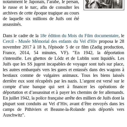
notamment le Japonais, l’arabe, le persan,
le russe et le turc, afin de consulter les
archives de cette époque tragique au cours
de laquelle six millions de Juifs ont été
assassinés.
Dans le cadre de la
18e édition du Mois du Film documentaire
, le
Cercil - Musée Mémorial des enfants du Vel d'Hiv
proposa le 28
novembre 2017 à 18 h, l'épisode 5 de ce film (Zadig production,
France, 2014, 54 minutes, VF). "En 1942, la déportation
s'intensifie. Les ghettos de Lódz et de Lublin sont liquidés. Les
Juifs que les SS jugent incapables de voyager sont tués sur place,
les autres embarqués vers les gares et entassés dans des wagons à
bestiaux comme de vulgaires animaux. Tous les biens laissés
derrière eux sont récupérés par les nazis. L’argent est versé sur le
compte d’une banque qui sert à financer les opérations de
déportation et d’assassinat et à payer les chemins de fer allemands.
En juillet 1942, la police française arrête des milliers de Juifs dont la
plupart sont conduits au Vel d’Hiv, avant d’être envoyés dans les
camps de Pithiviers et Beaune-la-Rolande puis déportés vers
Auschwitz".