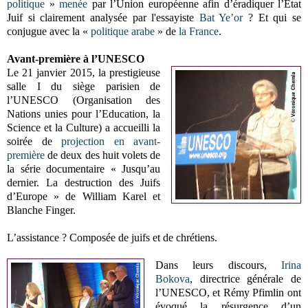
politique
»
menée
par l’Union européenne afin d’éradiquer l’Etat
Juif si clairement analysée par l'essayiste
Bat Ye’or
? Et qui se
conjugue avec la «
politique arabe
» de
la France
.
Avant-première à l’UNESCO
Le 21 janvier 2015, la prestigieuse
salle I du siège parisien de
l’UNESCO (Organisation des
Nations unies pour l’Education, la
Science et la Culture) a accueilli la
soirée de
projection en avant-
première
de deux des huit volets de
la série documentaire « Jusqu’au
dernier. La destruction des Juifs
d’Europe » de William Karel et
Blanche Finger.
L’assistance ? Composée de juifs et de chrétiens.
Dans leurs discours,
Irina
Bokova
, directrice générale de
l’UNESCO, et Rémy Pfimlin ont
évoqué la résurgence d’un