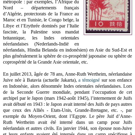
métropole : par exemples, l’Afrique du
Nord – départements français
d’Algérie, protectorats de la France au
Maroc et en Tunisie, le Congo belge, la
Libye et l’Erythrée dominés par l’Italie
fasciste, la Palestine sous mandat
britannique, les Indes orientales
néerlandaises (Nederlands-Indië en
néerlandais, Hindia Belanda en indonésien) en Asie du Sud-Est et
plus généralement la sphère de co-prospérité japonaise ou sphère de
coprospérité de la Grande Asie orientale, etc.
En juillet 2013, âgée de 78 ans, Anne-Ruth Wertheim, néerlandaise
Juive née à Batavia (actuelle Jakarta),
a témoigné
sur son enfance
en Indonésie, alors dénommée Indes orientales néerlandaises. Lors
de la Seconde Guerre mondiale, pendant l’occupation de cet
archipel par le Japon (mars 1942-août 1945), l’internement de Juifs
avait débuté en 1943 : le Japon avait interné des Juifs de pays autres
que ceux des Alliés - Etats-Unis, Grande-Bretagne, etc. -, par
exemple du Moyen-Orient, dont l’Egypte. Le père Juif d’Anne-
Ruth Wertheim avait été interné dans un camp pour Juifs
néerlandais et autres civils. En janvier 1944, son épouse non-Juive
et leurs enfants avaient été internés dans un camp spécifique à