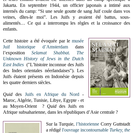
Jakarta. En septembre 1944, un officier japonais a intimé aux
internés du camp: “Si une seule goutte de sang Juif coule dans vos
veines, dîtes-le moi”. Les Juifs y avaient été battus, sous-
alimentés… Ce qui a interrompu les règles et la croissance des
enfants.
Cette histoire a été évoquée par le
musée
Juif historique d’Amsterdam
dans
l’exposition
Selamat Shabbat. The
Unknown History of Jews in the Dutch
East Indies
("L’histoire inconnue des Juifs
des Indes orientales néerlandaises"). Les
Juifs étaient présents en Indonésie depuis
les quatre derniers siècles.
Quid
des
Juifs en Afrique du Nord
-
Maroc, Algérie, Tunisie, Libye, Egypte - et
au Moyen-Orient ?
Quid
des Juifs en
Afrique subsaharienne, dans les républiques d’Asie centrale ?
Sur la Turquie,
l’historienne
Corry Guttstadt
a rédigé
l'ouvrage
incontournable
Turkey, the