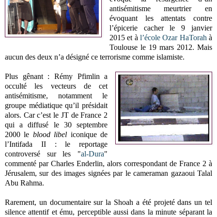
antisémitisme meurtrier en
évoquant les attentats contre
l’épicerie cacher le 9 janvier
2015 et à
l’école Ozar HaTorah
à
Toulouse le 19 mars 2012. Mais
aucun des deux n’a désigné ce terrorisme comme islamiste.
Plus gênant : Rémy Pfimlin a
occulté les vecteurs de cet
antisémitisme, notamment le
groupe médiatique qu’il présidait
alors. Car c’est le JT de France 2
qui a diffusé le 30 septembre
2000 le
blood libel
iconique de
l’Intifada II : le reportage
controversé sur les "
al-Dura
"
commenté par Charles Enderlin, alors correspondant de France 2 à
Jérusalem, sur des images signées par le cameraman gazaoui Talal
Abu Rahma.
Rarement, un documentaire sur la Shoah a été projeté dans un tel
silence attentif et ému, perceptible aussi dans la minute séparant la