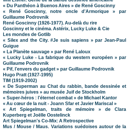
« Du Panthéon à Buenos Aires » de René Goscinny
« René Goscinny, notre oncle d'Armorique » par
Guillaume Podrovnik
René Goscinny (1926-1977). Au-delà du rire
Goscinny et le cinéma. Astérix, Lucky Luke & Cie
Les mondes de Gotlib
« Silex and the City. #Je suis sapiens » par Jean-Paul
Guigue
« La Planète sauvage » par René Laloux
« Lucky Luke - La fabrique du western européen » par
Guillaume Podrovnik
« Pif, l’envers du gadget » par Guillaume Podrovnik
Hugo Pratt (1927-1995)
TIM (1919-2002)
« De Superman au Chat du rabbin, bande dessinée et
mémoires juives » au musée Juif de Stockholm
« Super-héros : l’éternel combat » de Michael Kantor
« Au cœur de la nuit - Joann Sfar et Javier Mariscal »
« Art Spiegelman, traits de mémoire » de Clara
Kuperberg et Joëlle Oostelinck
Art Spiegelman's Co-Mix: A Retrospective
Mus / Mouse / Maus. Variations suédoises autour de la