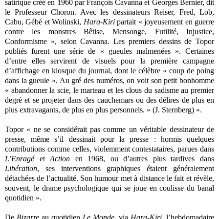
satirique créé en 1960 par François Cavanna et Georges Bernier, dit
le Professeur Choron. Avec les dessinateurs Reiser, Fred, Lob,
Cabu, Gébé et Wolinski,
Hara-Kiri
partait « joyeusement en guerre
contre les monstres Bêtise, Mensonge, Futilité, Injustice,
Conformisme », selon Cavanna. Les premiers dessins de Topor
publiés furent une série de « gueules malmenées ». Certaines
d’entre elles servirent de visuels pour la première campagne
d’affichage en kiosque du journal, dont le célèbre « coup de poing
dans la gueule ». Au gré des numéros, on voit son petit bonhomme
« abandonner la scie, le marteau et les clous du sadisme au premier
degré et se projeter dans des cauchemars ou des délires de plus en
plus extravagants, de plus en plus personnels. » (J. Sternberg) ».
Topor « ne se considérait pas comme un véritable dessinateur de
presse, même s’il dessinait pour la presse : hormis quelques
contributions comme celles, violemment contestataires, parues dans
L’Enragé
et
Action
en 1968, ou d’autres plus tardives dans
Libération
, ses interventions graphiques étaient généralement
détachées de l’actualité. Son humour met à distance le fait et révèle,
souvent, le drame psychologique qui se joue en coulisse du banal
quotidien ».
De
Bizarre
au quotidien
Le Monde,
via
Hara-Kiri
, l’hebdomadaire