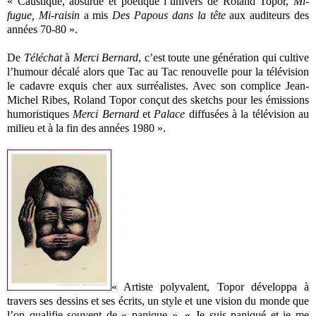
« Caustique, absurde et poétique l’univers de Roland Topor,
Mi-
fugue, Mi-raisin
a mis
Des Papous dans la tête
aux auditeurs des
années 70-80 ».
De
Téléchat
à
Merci Bernard
, c’est toute une génération qui cultive
l’humour décalé alors que Tac au Tac renouvelle pour la télévision
le cadavre exquis cher aux surréalistes. Avec son complice Jean-
Michel Ribes, Roland Topor conçut des sketchs pour les émissions
humoristiques
Merci Bernard
et
Palace
diffusées à la télévision au
milieu et à la fin des années 1980 ».
« Artiste polyvalent, Topor développa à
travers ses dessins et ses écrits, un style et une vision du monde que
l’on qualifie souvent de « panique ». « Je suis paniqué et je me