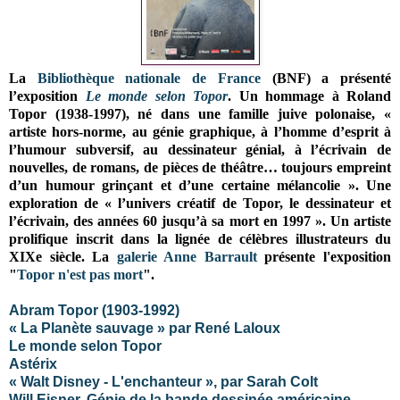
La
Bibliothèque nationale de France
(BNF) a présenté
l’exposition
Le monde selon Topor
. Un hommage à Roland
Topor (1938-1997), né dans une famille juive polonaise, «
artiste hors-norme, au génie graphique, à l’homme d’esprit à
l’humour subversif, au dessinateur génial, à l’écrivain de
nouvelles, de romans, de pièces de théâtre… toujours empreint
d’un humour grinçant et d’une certaine mélancolie ». Une
exploration de « l’univers créatif de Topor, le dessinateur et
l’écrivain, des années 60 jusqu’à sa mort en 1997 ». Un artiste
prolifique inscrit dans la lignée de célèbres illustrateurs du
XIXe siècle.
La
galerie Anne Barrault
présente l'exposition
"
Topor n'est pas mort
".
Abram Topor (1903-1992)
« La Planète sauvage » par René Laloux
Le monde selon Topor
Astérix
« Walt Disney - L'enchanteur », par Sarah Colt
Will Eisner. Génie de la bande dessinée américaine