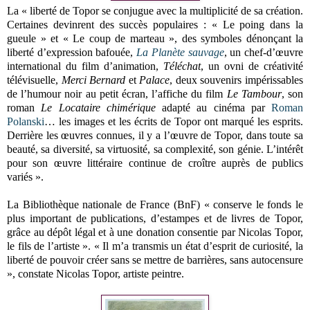
La « liberté de Topor se conjugue avec la multiplicité de sa création.
Certaines devinrent des succès populaires : « Le poing dans la
gueule » et « Le coup de marteau », des symboles dénonçant la
liberté d’expression bafouée,
La Planète sauvage
, un chef-d’œuvre
international du film d’animation,
Téléchat
, un ovni de créativité
télévisuelle,
Merci Bernard
et
Palace
, deux souvenirs impérissables
de l’humour noir au petit écran, l’affiche du film
Le Tambour
, son
roman
Le Locataire chimérique
adapté au cinéma par
Roman
Polanski
… les images et les écrits de Topor ont marqué les esprits.
Derrière les œuvres connues, il y a l’œuvre de Topor, dans toute sa
beauté, sa diversité, sa virtuosité, sa complexité, son génie. L’intérêt
pour son œuvre littéraire continue de croître auprès de publics
variés ».
La Bibliothèque nationale de France (BnF) « conserve le fonds le
plus important de publications, d’estampes et de livres de Topor,
grâce au dépôt légal et à une donation consentie par Nicolas Topor,
le fils de l’artiste ». « Il m’a transmis un état d’esprit de curiosité, la
liberté de pouvoir créer sans se mettre de barrières, sans autocensure
», constate Nicolas Topor, artiste peintre.