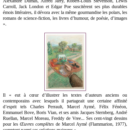
Alexandre Dumas, Alfred Jarry, Robert-Louis Stevenson, Lewis
Carroll, Jack London et Edgar Poe suscitèrent ses plus durables
émois littéraires, il dévora avec la même gourmandise les polars, les
romans de science-fiction, les livres d’humour, de poésie, d’images
».
Il « eut à cœur d’illustrer les textes d’auteurs anciens ou
contemporains avec lesquels il partageait une certaine affinité
d’esprit tels Charles Perrault, Marcel Aymé, Félix Fénéon,
Emmanuel Bove, Boris Vian, et ses amis Jacques Sternberg, André
Ruellan, Marcel Moreau, Freddy de Vree... Ses cent-vingt dessins
pour les
Œuvres complètes
de Marcel Aymé (Flammarion, 1977),
comptent parmi ses créations majeures ».