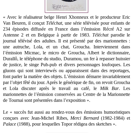
« Avec le réalisateur belge Henri Xhonneux et le producteur Eric
Van Beuren, il conçut
Téléchat
, une série télévisée pour enfants de
234 épisodes diffusée en France dans l’émission Récré A2 sur
Antenne 2 et en Belgique à partir de 1983.
Téléchat
parodie le
journal télévisé des adultes. Il est présenté par des marionnettes :
une autruche, Lola, et un chat, Groucha. Interviennent dans
l’émission Micmac, le micro de Groucha, Albert le dictionnaire,
Durallô, le téléphone du studio, Duramou, un fer à repasser huissier
de justice, le singe Pub-pub et divers personnages loufoques. Les
gluons qui sont interviewés ou apparaissent dans des reportages,
font parler la matière des objets. L’émission démarre invariablement
par l’objet fêté du jour. Après le générique de fin, on revoit Groucha
et Lola discuter après le travail au café, le
Milk Bar
. Les
marionnettes de l’émission conservées au Centre de la Marionnette
de Tournai sont présentées dans l’exposition ».
Le « succès fut aussi au rendez-vous des émissions humoristiques
conçues avec Jean-Michel Ribes,
Merci Bernard
(1982-1984) et
Palace
(1988), pour lesquelles Topor rédigea des sketches ».