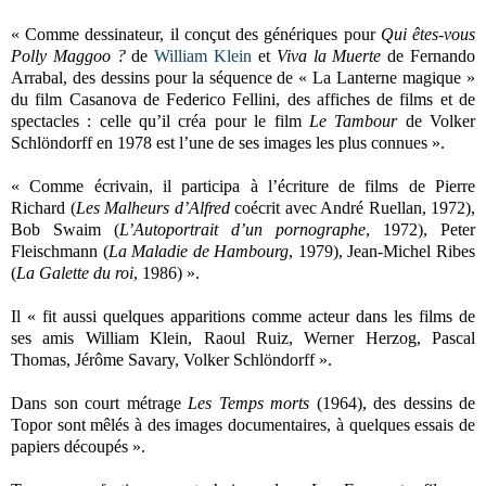
« Comme dessinateur, il conçut des génériques pour
Qui êtes-vous
Polly Maggoo ?
de
William Klein
et
Viva la Muerte
de Fernando
Arrabal, des dessins pour la séquence de « La Lanterne magique »
du film Casanova de Federico Fellini, des affiches de films et de
spectacles : celle qu’il créa pour le film
Le Tambour
de Volker
Schlöndorff en 1978 est l’une de ses images les plus connues ».
« Comme écrivain, il participa à l’écriture de films de Pierre
Richard (
Les Malheurs d’Alfred
coécrit avec André Ruellan, 1972),
Bob Swaim (
L’Autoportrait d’un pornographe
, 1972), Peter
Fleischmann (
La Maladie de Hambourg
, 1979), Jean-Michel Ribes
(
La Galette du roi
, 1986) ».
Il « fit aussi quelques apparitions comme acteur dans les films de
ses amis William Klein, Raoul Ruiz, Werner Herzog, Pascal
Thomas, Jérôme Savary, Volker Schlöndorff ».
Dans son court métrage
Les Temps morts
(1964), des dessins de
Topor sont mêlés à des images documentaires, à quelques essais de
papiers découpés ».