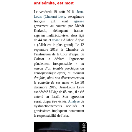
antisémite, est mort
Le vendredi 19 août 2016,
Jean-
Louis (Chalom) Levy
, sexagénaire
français juif, était
agressé
gravement au couteau par Mehdi
Kerkoub, délinquant franco-
algérien multirécidiviste, alors âgé
de 44 ans et
criant
« Allahou Aqbar
» (Allah est le plus grand). Le 12
septembre 2019, la Chambre de
l’instruction de la Cour d’appel de
Colmar a déclaré l’agresseur
pénalement irresponsable
«
en
raison d’un trouble psychique ou
neuropsychique ayant, au moment
des faits, aboli son discernement ou
le contrôle de ses actes
»
. Le 30
décembre 2019, Jean-Louis Levy
est décédé à l’âge de 65 ans ; il a été
enterré en Israël. Son agression
aurait du/pu être évitée.
Analyse
de
dysfonctionnements occultés et
gravissimes impliquant notamment
la responsabilité de l’Etat.