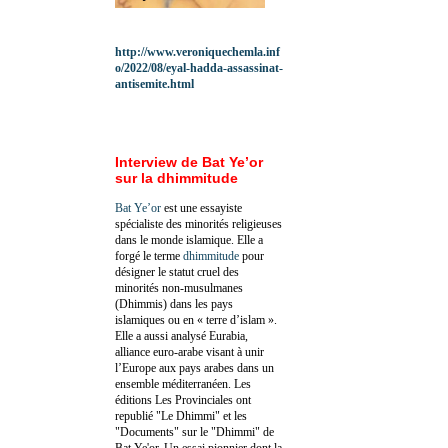
http://www.veroniquechemla.inf
o/2022/08/eyal-hadda-assassinat-
antisemite.html
Interview de Bat Ye’or
sur la dhimmitude
Bat Ye’or
est une essayiste
spécialiste des minorités religieuses
dans le monde islamique. Elle a
forgé le terme
dhimmitude
pour
désigner le statut cruel des
minorités non-musulmanes
(Dhimmis) dans les pays
islamiques ou en « terre d’islam ».
Elle a aussi analysé Eurabia,
alliance euro-arabe visant à unir
l’Europe aux pays arabes dans un
ensemble méditerranéen. Les
éditions Les Provinciales ont
republié "Le Dhimmi" et les
"Documents" sur le "Dhimmi" de
Bat Ye'or. Un essai pionnier dont la