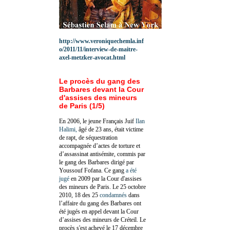
http://www.veroniquechemla.inf
o/2011/11/interview-de-maitre-
axel-metzker-avocat.html
Le procès du gang des
Barbares devant la Cour
d'assises des mineurs
de Paris (1/5)
En 2006, le jeune Français Juif
Ilan
Halimi,
âgé de 23 ans, était victime
de rapt, de séquestration
accompagnée d’actes de torture et
d’assassinat antisémite, commis par
le gang des Barbares dirigé par
Youssouf Fofana. Ce gang
a été
jugé
en 2009 par la Cour d'assises
des mineurs de Paris. Le 25 octobre
2010, 18 des 25
condamnés
dans
l’affaire du gang des Barbares ont
été jugés en appel devant la Cour
d’assises des mineurs de Créteil. Le
procès s'est achevé le 17 décembre