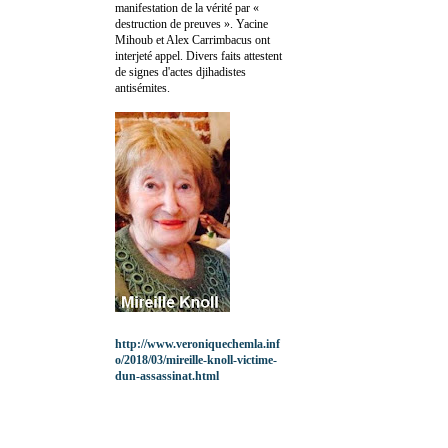
manifestation de la vérité par «
destruction de preuves ». Yacine
Mihoub et Alex Carrimbacus ont
interjeté appel. Divers faits attestent
de signes d'actes djihadistes
antisémites.
http://www.veroniquechemla.inf
o/2018/03/mireille-knoll-victime-
dun-assassinat.html