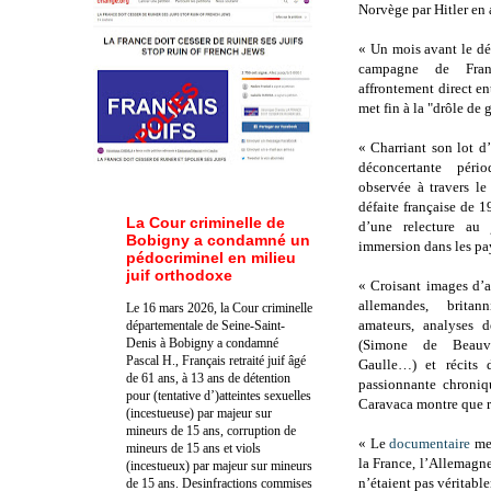
Norvège par Hitler en 
« Un mois avant le d
campagne de Fran
affrontement direct ent
met fin à la "drôle de 
« Charriant son lot d’
déconcertante pério
observée à travers le
défaite française de 19
La Cour criminelle de
d’une relecture au 
Bobigny a condamné un
immersion dans les pa
pédocriminel en milieu
juif orthodoxe
« Croisant images d’a
allemandes, britan
Le 16 mars 2026, la Cour criminelle
amateurs, analyses 
départementale de Seine-Saint-
Denis à Bobigny a condamné
(Simone de Beauv
Pascal H., Français retraité juif âgé
Gaulle…) et récits 
de 61 ans, à 13 ans de détention
passionnante chroniq
pour (tentative d’)atteintes sexuelles
Caravaca montre que r
(incestueuse) par majeur sur
mineurs de 15 ans, corruption de
« Le
documentaire
met
mineurs de 15 ans et viols
la France, l’Allemagne
(incestueux) par majeur sur mineurs
n’étaient pas véritable
de 15 ans. Des
infractions commises