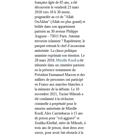
française âgée de 85 ans, a été
découverte le vendredi 23 mars
2018 vers 18 h 30 morte,
poignardée au cri de "Allah
OuAkbar" (Allah est plus grand) et
brûlée dans son appartement
parisien au 30 avenue Philippe
Auguste - 75011 Paris. Attentat
terroriste islamiste ? Rapidement, le
parquet retenait le chef d’assassinat
antisémite. La classe politique
unanime exprimait son émotion. Le
28 mars 2018,
Mireille Knoll
a été
inhumée dans un cimetière parisien
en la présence notamment du
Président Emmanuel Macron et des
milliers de personnes ont participé
en France aux marches blanches à
la mémoire de la défunte. Le 10
novembre 2021, Yacine Mihoub a
été condamné à la réclusion
criminelle à perpétuité pour le
meurtre antisémite de Mireille
Knoll, Alex Carrimbacus à 15 ans
de prison pour "vol aggravé" et
Zoulika Khellaf, mère de Mihoub, à
trois ans de prison, dont deux avec
sursis, pour avoir fait obstacle à la