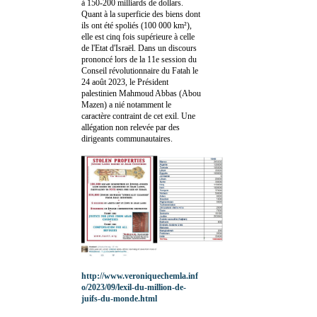
à 150-200 milliards de dollars.
Quant à la superficie des biens dont
ils ont été spoliés (100 000 km²),
elle est cinq fois supérieure à celle
de l'Etat d'Israël. Dans un discours
prononcé lors de la 11e session du
Conseil révolutionnaire du Fatah le
24 août 2023, le Président
palestinien Mahmoud Abbas (Abou
Mazen) a nié notamment le
caractère contraint de cet exil. Une
allégation non relevée par des
dirigeants communautaires.
http://www.veroniquechemla.inf
o/2023/09/lexil-du-million-de-
juifs-du-monde.html