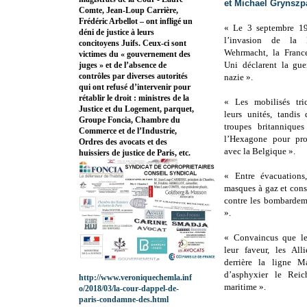
et Michael Grynszp
Comte, Jean-Loup Carrière,
Frédéric Arbellot – ont infligé un
« Le 3 septembre 19
déni de justice à leurs
l’invasion de la
concitoyens Juifs. Ceux-ci sont
Wehrmacht, la Franc
victimes du « gouvernement des
Uni déclarent la gue
juges » et de l’absence de
contrôles par diverses autorités
nazie ».
qui ont refusé d’intervenir pour
rétablir le droit : ministres de la
« Les mobilisés tric
Justice et du Logement, parquet,
leurs unités, tandis
Groupe Foncia, Chambre du
troupes britannique
Commerce et de l’Industrie,
l’Hexagone pour prot
Ordres des avocats et des
avec la Belgique ».
huissiers de justice de Paris, etc.
« Entre évacuations,
masques à gaz et cons
contre les bombardeme
».
« Convaincus que le
leur faveur, les All
derrière la ligne M
d’asphyxier le Rei
http://www.veroniquechemla.inf
maritime ».
o/2018/03/la-cour-dappel-de-
paris-condamne-des.html