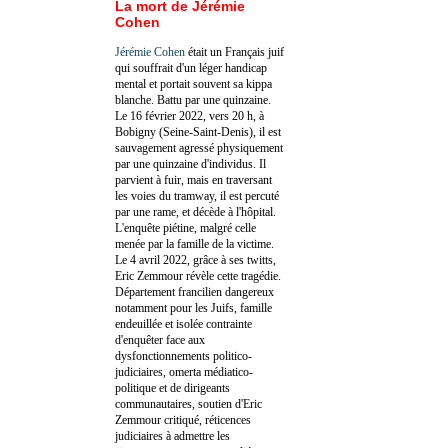
La mort de Jérémie
Cohen
Jérémie Cohen
était un Français juif
qui souffrait d'un léger handicap
mental et portait souvent sa kippa
blanche. Battu par une quinzaine.
Le 16 février 2022, vers 20 h, à
Bobigny (Seine-Saint-Denis), il est
sauvagement agressé physiquement
par une quinzaine d'individus. Il
parvient à fuir, mais en traversant
les voies du tramway, il est percuté
par une rame, et décède à l'hôpital.
L'enquête piétine, malgré celle
menée par la famille de la victime.
Le 4 avril 2022, grâce à ses twitts,
Eric Zemmour révèle cette tragédie.
Département francilien dangereux
notamment pour les Juifs, famille
endeuillée et isolée contrainte
d'enquêter face aux
dysfonctionnements politico-
judiciaires, omerta médiatico-
politique et de dirigeants
communautaires, soutien d'Eric
Zemmour critiqué, réticences
judiciaires à admettre les