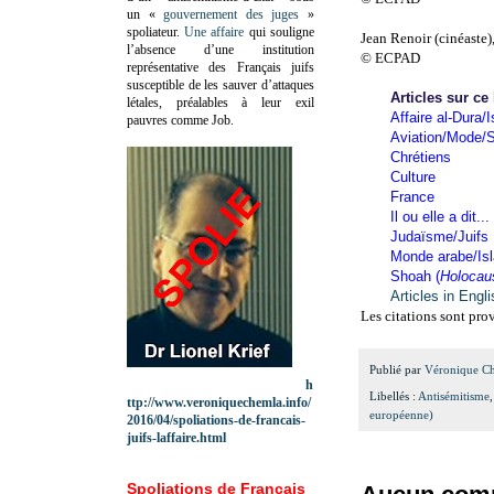
un «
gouvernement des juges
»
spoliateur.
Une affaire
qui souligne
Jean Renoir (cinéaste)
l’absence d’une institution
© ECPAD
représentative des Français juifs
susceptible de les sauver d’attaques
Articles sur ce
létales, préalables à leur exil
Affaire al-Dura/I
pauvres comme Job.
Aviation/Mode/S
Chrétiens
Culture
France
Il ou elle a dit...
Judaïsme/Juifs
Monde arabe/Is
Shoah (
Holocau
Articles in Engl
Les citations sont pro
Publié par
Véronique C
h
Libellés :
Antisémitisme
ttp://www.veroniquechemla.info/
européenne)
2016/04/spoliations-de-francais-
juifs-laffaire.html
Spoliations de Français