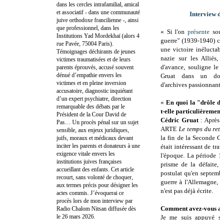
dans les cercles intrafamilial, amical
et associatif - dans une communauté
Interview 
juive orthodoxe francilienne -, ainsi
que professionnel, dans les
« Si l'on
présente
sou
Institutions Yad Mordekhaï (alors 4
guerre" (1939-1940) 
rue Pavée, 75004 Paris).
une victoire inélucta
Témoignages déchirants de jeunes
nazie sur les Alliés
victimes traumatisées et de leurs
d'avance, souligne le
parents éprouvés, accusé souvent
dénué d’empathie envers les
Gruat dans un doc
victimes et en pleine inversion
d'archives passionnant
accusatoire, diagnostic inquiétant
d’un expert psychiatre, direction
«
En quoi la "drôle d
remarquable des débats par le
t-elle particulièremen
Président de la Cour David de
Cédric Gruat
: Après
Pas… Un procès pénal sur un sujet
ARTE
Le temps du re
sensible, aux enjeux juridiques,
la fin de la Seconde 
juifs, moraux et médicaux devant
inciter les parents et donateurs à une
était intéressant de tr
exigence vitale envers les
l'époque. La période 
institutions juives françaises
prisme de la défaite,
accueillant des enfants. Cet article
postulat qu'en septem
recourt, sans volonté de choquer,
guerre à l'Allemagne, r
aux termes précis pour désigner les
n'est pas déjà écrite.
actes commis. J’évoquerai ce
procès lors de mon interview par
Comment avez-vous ab
Radio Chalom Nitsan diffusée dès
le 26 mars 2026.
Je me suis appuyé su