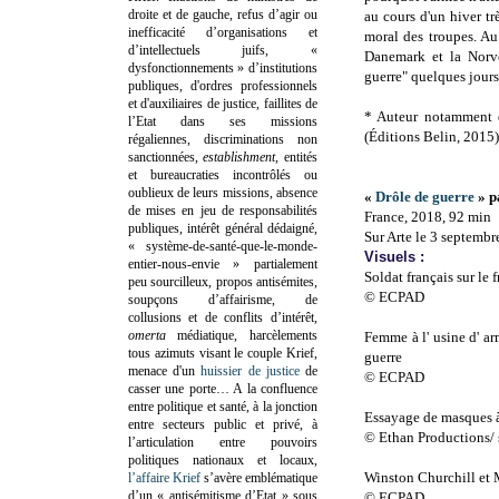
droite et de gauche, refus d’agir ou
au cours d'un hiver t
inefficacité d’organisations et
moral des troupes. Au 
d’intellectuels juifs, «
Danemark et la Norvè
dysfonctionnements » d’institutions
guerre" quelques jours 
publiques, d'ordres professionnels
et d'auxiliaires de justice, faillites de
* Auteur notamment
l’Etat dans ses missions
(Éditions Belin, 2015)
régaliennes, discriminations non
sanctionnées,
establishment
, entités
et bureaucraties incontrôlés ou
oublieux de leurs missions, absence
«
Drôle de guerre
» p
de mises en jeu de responsabilités
France, 2018, 92 min
publiques, intérêt général dédaigné,
Sur Arte le 3 septembr
« système-de-santé-que-le-monde-
Visuels :
entier-nous-envie » partialement
Soldat français sur le f
peu sourcilleux, propos antisémites,
© ECPAD
soupçons d’affairisme, de
collusions et de conflits d’intérêt,
omerta
médiatique, harcèlements
Femme à l' usine d' a
tous azimuts visant le couple Krief,
guerre
menace d'un
huissier de justice
de
© ECPAD
casser une porte…
A la confluence
entre politique et santé, à la jonction
Essayage de masques à
entre secteurs public et privé, à
© Ethan Productions/ 
l’articulation entre pouvoirs
politiques nationaux et locaux,
Winston Churchill et 
l’affaire Krief
s’avère emblématique
d’un « antisémitisme d’Etat » sous
© ECPAD