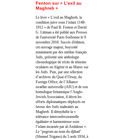
Fenton sur « L’exil au
Maghreb »
Le livre « L’exil au Maghreb, la
condition juive sous l’islam 1148-
1912 » de Paul B. Fenton et David
G. Littman a été publié aux Presses
de l'université Paris-Sorbonne le 9
novembre 2010. Succès d'édition,
cet ouvrage majeur, boycotté
notamment par des médias français
Juifs, présente une anthologie
chronologique de récits de témoins
oculaires en Algérie et au Maroc sur
les Juifs. Puis, par une sélection
d’archives du Quai d’Orsay, du
Foreign Office, de l’Alliance
israélite universelle (AIU) et de son
homologue britannique l’Anglo-
Jewish Association, il décrit les
efforts diplomatiques déployés en
faveur des Juifs maltraités au
Maghreb. Il démythifie la «
tolérance interconfessionnelle
égalitaire et harmonieuse sous
l’islam incarnée par al-Andalous ».
Le "pogrom au nom du djihad"
(Shmuel Trigano) du 5 août 1934, à