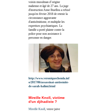
voisin musulman d’origine
malienne et âgé de 27 ans. La juge
d'instruction Anne Ihuellou a refusé
jusqu'en février 2018 de retenir la
circonstance aggravante
d'antisémitisme, et multiplie les
expertises psychiatriques. La
famille a porté plainte contre la
police pour non assistance à
personne en danger.
http://www.veroniquechemla.inf
o/2017/06/assassinat-antisemite-
de-sarah-halimi.html
Mireille Knoll, victime
d'un djihadiste ?
Mireille Knoll
, veuve juive