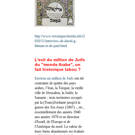
http://www.veroniquechemla.info/2
010/11/interview-de-david-g-
littman-et-de-paul.html
L'exil du million de Juifs
du "monde Arabe", un
fait historique tabou ?
Environ un million de Juifs
ont été
contraints de quitter des pays
arabes, l’Iran, la Turquie, la vieille
ville de Jérusalem, la Judée, la
Samarie - trois territoires occupés
par la (Trans)Jordanie jusqu'à la
guerre des Six-Jours (1967) -, etc.,
essentiellement des années 1940
aux années 1970 et en direction
d'Israël, de l'Europe et de
l'Amérique du nord. La valeur de
leurs biens abandonnés est évaluée