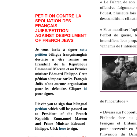
« Le Führer, de son 
offensive fulgurante 
l’ouest, plusieurs fois
PETITION CONTRE LA
des conditions climat
SPOLIATION DES
FRANÇAIS
« Pour mobiliser l’op
JUIFS/PETITION
l’effort de guerre, 
AGAINST DESPOILMENT
OF FRENCH JEWS
intensifient leur prop
"ennemis de l’intérieu
Je vous invite à signer
cette
pétition
bilingue français/anglais
destinée à être remise au
Président de la République
Emmanuel Macron et au Premier
ministre Edouard Philippe. Cette
pétition s'impose car les Français
Juifs n'ont aucune organisation
pour les défendre. Cliquez
ici
pour signer.
de l’incertitude ».
I invite you to sign that bilingual
petition
which will be passed on
« Divisés sur l’opportu
to President of the French
Finlande face au g
Republic
Emmanuel Macron
Français et Britann
and Prime Minister
Edouard
Philippe
.
Click
here
to sign.
pour intervenir en 
l’invasion du Da