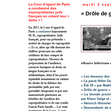
La Cour d’appel de Paris
mardi 3 sep
a condamné des
copropriétaires juifs
« Drôle de 
français en créant leur «
dette » !
En 2017, la Cour d’appel de
Paris
a condamné
injustement
M. B., copropriétaires Juifs
français, pour un prétendu «
arriéré de charges de copropriété
». Et ce, alors qu’elle donnait des
chiffres prouvant un solde
créditeur de leur compte de
copropriétaires. Absence de
offensive hitlérienne 
préparation de l’audience,
carences basiques en droit, en
langue française et en
arithmétique, déni d’un procès
« Les dessous des 
équitable notamment en violant
« Le pacte Hitler-S
les droits de la défense des
« Été 39 » par Math
justiciables juifs par une
« Drôle de guerre »
partialité choquante et par une
« La blonde provi
mansuétude généreuse au
par Klaus Salge et
bénéfice du Syndicat des
copropriétaires et de son syndic
« Heinrich Himmler
Foncia Paris fautifs… Les trois
« Descendants de na
magistrats de la Cour - Laure