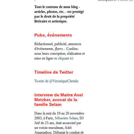
Tout le contenu de mon blog -
articles, photos, etc. - est protégé
par le droit de la propriété
littéraire et artistique.
Pubs, évènements
Rédactionnel, publicité, annonces
d'évènements,
flyers
... Confiez-
nous leurs conception, réalisation et
mise en ligne
en cliquant ici
Timeline de Twitter
Tweets de @VeroniqueChemla
Interview de Maitre Axel
Metzker, avocat de la
famille Selam
Dans la nuit du 19 au 20 novembre
2003, à Paris,
Sébastien Selam
, DJ
Juif de 23 ans, était assassiné par
un voisin musulman, Adel
Amastaibou. Débutait le combat de