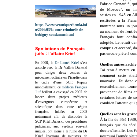
Fabrice Grenard *, qu
de Moscou", un imp
saisies en 1945 en Al
restituées à la Fran
https://www.veroniquechemla.inf
montrent sous un jou
o/2026/03/la-cour-criminelle-de-
au moment de l'entrée
bobigny-condamne.html
Français font confia
adoptée. Le retrait de
compris et accepté, da
Spoliations de Français
juifs : l’affaire Krief
pas encore prête à com
En 2000, le
Dr Lionel Krief
s’est
Quelles autres archiv
associé avec la Dr Valérie Daneski
J'ai tenu à mettre e
pour diriger deux centres de
comment cette straté
médecine nucléaire en Picardie dans
mauvaise. J'ai donc c
le cadre d’une SCP.
Réputé
essentiellement tourn
mondialement, ce
médecin Français
provenant de films am
Juif
brillant a envisagé en 2007 de
lancer deux projets médicaux
certaines lettres de s
d’envergures européenne et
combien l'attente qui p
scientifique dans cette région
française.
Initiées en 2008
Quelles sont les gran
notamment afin de dissoudre la
À la fin de l'été 1939
SCP Krief Daneski, des procédures
français que du côté
judiciaires, aux verdicts souvent
doute s'installe. Les 
iniques, ont mené à la ruine du Dr
pourquoi l'armée n'atta
Krief.
Inactions de ministres de