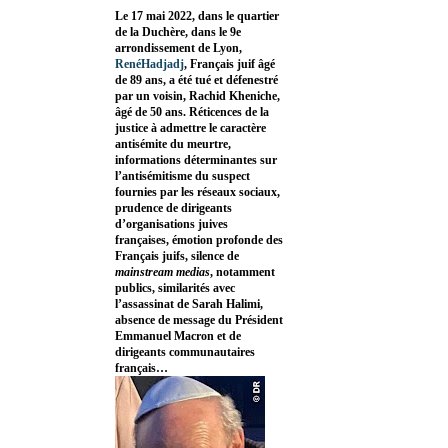
Le 17 mai 2022, dans le quartier
de la Duchère, dans le 9e
arrondissement de Lyon,
RenéHadjadj
, Français juif âgé
de 89 ans, a été tué et défenestré
par un voisin, Rachid Kheniche,
âgé de 50 ans. Réticences de la
justice à admettre le caractère
antisémite du meurtre,
informations déterminantes sur
l’antisémitisme du suspect
fournies par les réseaux sociaux,
prudence de dirigeants
d’organisations juives
françaises, émotion profonde des
Français juifs, silence de
mainstream medias
, notamment
publics, similarités avec
l’assassinat de Sarah Halimi,
absence de message du Président
Emmanuel Macron et de
dirigeants communautaires
français…