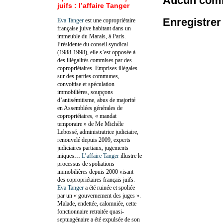
Aucun comm
juifs : l’affaire Tanger
Enregistre
Eva Tanger
est une copropriétaire
française juive habitant dans un
immeuble du Marais, à Paris.
Présidente du conseil syndical
(1988-1998), elle s’est opposée à
des illégalités commises par des
copropriétaires. Emprises illégales
sur des parties communes,
convoitise et spéculation
immobilières, soupçons
d’antisémitisme, abus de majorité
en Assemblées générales de
copropriétaires, « mandat
temporaire » de Me Michèle
Lebossé, administratrice judiciaire,
renouvelé depuis 2009, experts
judiciaires partiaux, jugements
iniques…
L’affaire Tanger
illustre le
processus de spoliations
immobilières depuis 2000 visant
des copropriétaires français juifs.
Eva Tanger
a été ruinée et spoliée
par un « gouvernement des juges ».
Malade, endettée, calomniée, cette
fonctionnaire retraitée quasi-
septuagénaire a été expulsée de son