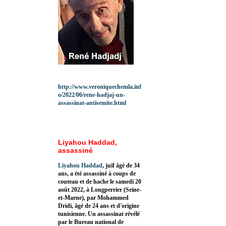
http://www.veroniquechemla.inf
o/2022/06/rene-hadjaj-un-
assassinat-antisemite.html
Liyahou Haddad,
assassiné
Liyahou Haddad
, juif âgé de 34
ans, a été assassiné à coups de
couteau et de hache le samedi 20
août 2022, à Longperrier (Seine-
et-Marne), par Mohammed
Dridi, âgé de 24 ans et d'origine
tunisienne. Un assassinat révélé
par le Bureau national de