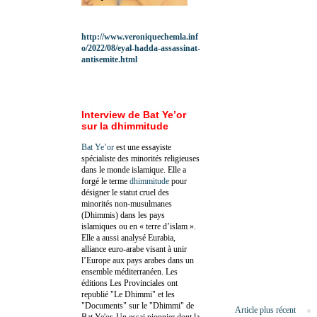
http://www.veroniquechemla.inf
o/2022/08/eyal-hadda-assassinat-
antisemite.html
Interview de Bat Ye’or
sur la dhimmitude
Bat Ye’or
est une essayiste
spécialiste des minorités religieuses
dans le monde islamique. Elle a
forgé le terme
dhimmitude
pour
désigner le statut cruel des
minorités non-musulmanes
(Dhimmis) dans les pays
islamiques ou en « terre d’islam ».
Elle a aussi analysé Eurabia,
alliance euro-arabe visant à unir
l’Europe aux pays arabes dans un
ensemble méditerranéen. Les
éditions Les Provinciales ont
republié "Le Dhimmi" et les
"Documents" sur le "Dhimmi" de
Article plus récent
Bat Ye'or. Un essai pionnier dont la