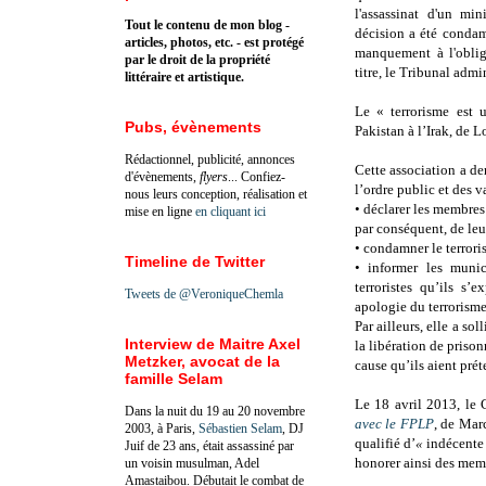
l'assassinat d'un mi
Tout le contenu de mon blog -
décision a été condam
articles, photos, etc. - est protégé
manquement à l'obliga
par le droit de la propriété
titre, le Tribunal admin
littéraire et artistique.
Le « terrorisme est 
Pubs, évènements
Pakistan à l’Irak, de L
Rédactionnel, publicité, annonces
Cette association a de
d'évènements,
flyers
... Confiez-
l’ordre public et des v
nous leurs conception, réalisation et
• déclarer les membres 
mise en ligne
en cliquant ici
par conséquent, de leur
• condamner le terroris
Timeline de Twitter
• informer les munic
terroristes qu’ils s’
Tweets de @VeroniqueChemla
apologie du terrorisme
Par ailleurs, elle a 
Interview de Maitre Axel
la libération de prison
Metzker, avocat de la
cause qu’ils aient pré
famille Selam
Le 18 avril 2013, le 
Dans la nuit du 19 au 20 novembre
avec le FPLP
, de Mar
2003, à Paris,
Sébastien Selam
, DJ
qualifié d’
«
indécente 
Juif de 23 ans, était assassiné par
honorer ainsi des mem
un voisin musulman, Adel
Amastaibou. Débutait le combat de