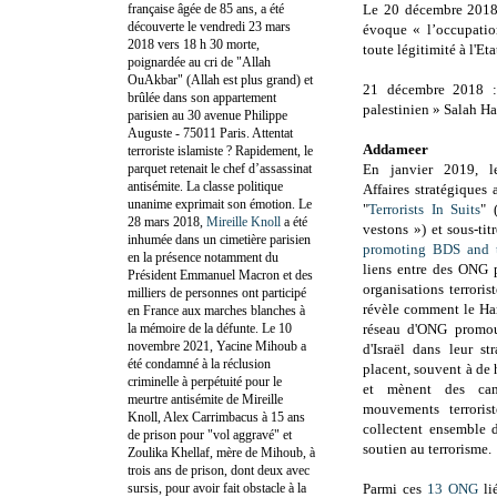
française âgée de 85 ans, a été
Le 20 décembre 2018
découverte le vendredi 23 mars
évoque « l’occupation
2018 vers 18 h 30 morte,
toute légitimité à l'Etat
poignardée au cri de "Allah
OuAkbar" (Allah est plus grand) et
21 décembre 2018 : 
brûlée dans son appartement
palestinien » Salah Ha
parisien au 30 avenue Philippe
Auguste - 75011 Paris. Attentat
Addameer
terroriste islamiste ? Rapidement, le
parquet retenait le chef d’assassinat
En janvier 2019, le
antisémite. La classe politique
Affaires stratégiques
unanime exprimait son émotion. Le
"
Terrorists In Suits
" 
28 mars 2018,
Mireille Knoll
a été
vestons ») et sous-titr
inhumée dans un cimetière parisien
promoting BDS and te
en la présence notamment du
liens entre des ONG
Président Emmanuel Macron et des
organisations terroris
milliers de personnes ont participé
révèle comment le Ham
en France aux marches blanches à
la mémoire de la défunte. Le 10
réseau d'ONG promou
novembre 2021, Yacine Mihoub a
d'Israël dans leur st
été condamné à la réclusion
placent, souvent à de 
criminelle à perpétuité pour le
et mènent des cam
meurtre antisémite de Mireille
mouvements terrori
Knoll, Alex Carrimbacus à 15 ans
collectent ensemble 
de prison pour "vol aggravé" et
soutien au terrorisme.
Zoulika Khellaf, mère de Mihoub, à
trois ans de prison, dont deux avec
sursis, pour avoir fait obstacle à la
Parmi ces
13 ONG
lié