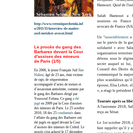
Hamouri.
Quid
de l'in
Salah Hamouri a b
soutiens en France 
http://www.veroniquechemla.inf
avocats de France (SAF
o/2011/11/interview-de-maitre-
axel-metzker-avocat.html
Un "
rassemblement
a 
sur le parvis de la g
Le procès du gang des
solidarité » avec Sa
Barbares devant la Cour
organisation terroriste
d'assises des mineurs
détenu sous le régime
de Paris (1/5)
secret auquel ni lui
Conseil des Droits 
En 2006, le jeune Français Juif
Ilan
communiqué la majori
Halimi,
âgé de 23 ans, était victime
de rapt, de séquestration
plus scandaleux qu’il
accompagnée d’actes de torture et
épouse, Elsa Lefort, 
d’assassinat antisémite, commis par
», a réagi le présiden
le gang des Barbares dirigé par
Youssouf Fofana. Ce gang
a été
Tournée après sa libé
jugé
en 2009 par la Cour d'assises
A l'automne 2018, Sa
des mineurs de Paris. Le 25 octobre
reçu au Sénat.
2010, 18 des 25
condamnés
dans
l’affaire du gang des Barbares ont
été jugés en appel devant la Cour
Le 1er octobre 2018, i
d’assises des mineurs de Créteil. Le
faut rappeler qu’il y 
procès s'est achevé le 17 décembre