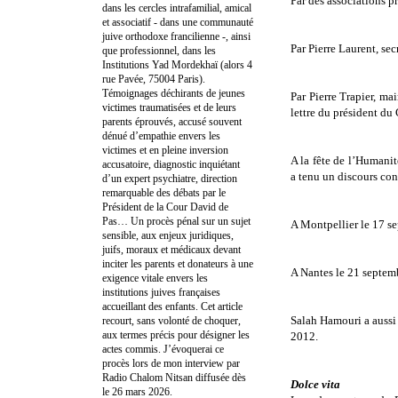
Par des associations p
dans les cercles intrafamilial, amical
et associatif - dans une communauté
juive orthodoxe francilienne -, ainsi
Par Pierre Laurent, sec
que professionnel, dans les
Institutions Yad Mordekhaï (alors 4
rue Pavée, 75004 Paris).
Témoignages déchirants de jeunes
Par Pierre Trapier, ma
victimes traumatisées et de leurs
lettre du président du
parents éprouvés, accusé souvent
dénué d’empathie envers les
victimes et en pleine inversion
A la fête de l’Humani
accusatoire, diagnostic inquiétant
a tenu un discours con
d’un expert psychiatre, direction
remarquable des débats par le
Président de la Cour David de
Pas… Un procès pénal sur un sujet
A Montpellier le 17 s
sensible, aux enjeux juridiques,
juifs, moraux et médicaux devant
inciter les parents et donateurs à une
A Nantes le 21 septe
exigence vitale envers les
institutions juives françaises
accueillant des enfants. Cet article
Salah Hamouri a aussi 
recourt, sans volonté de choquer,
aux termes précis pour désigner les
2012.
actes commis. J’évoquerai ce
procès lors de mon interview par
Radio Chalom Nitsan diffusée dès
Dolce vita
le 26 mars 2026.