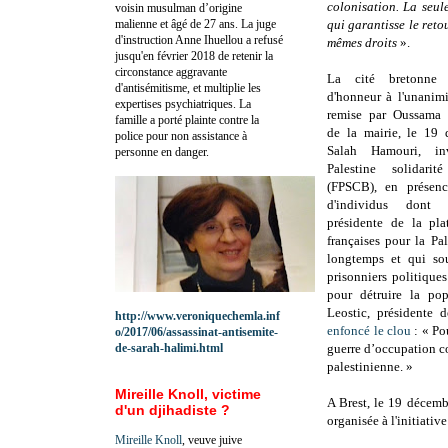
colonisation. La seule
voisin musulman d’origine
malienne et âgé de 27 ans. La juge
qui garantisse le reto
d'instruction Anne Ihuellou a refusé
mêmes droits
».
jusqu'en février 2018 de retenir la
circonstance aggravante
La cité bretonne 
d'antisémitisme, et multiplie les
d'honneur à l'unanim
expertises psychiatriques. La
remise par Oussama S
famille a porté plainte contre la
de la mairie, le 19
police pour non assistance à
Salah Hamouri, in
personne en danger.
Palestine solidarit
(FPSCB), en présenc
d'individus dont 
présidente de la pl
françaises pour la Pa
longtemps et qui sou
prisonniers politique
pour détruire la pop
Leostic, présidente 
http://www.veroniquechemla.inf
enfoncé le clou
: « Po
o/2017/06/assassinat-antisemite-
de-sarah-halimi.html
guerre d’occupation col
palestinienne. »
Mireille Knoll, victime
A Brest, le 19 décemb
d'un djihadiste ?
organisée à l'initiati
Mireille Knoll
, veuve juive