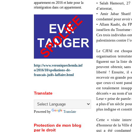
appartement en 2016 et lutte pour la
• Salah Hamouri, 27 
réintégration dans cet appartement.
d’attentat,
• Amir Jabar Sharif
condamné pour avoir or
• Allam Kaabi, du FPL
israélien du Tourisme 
Ces trois individus on
palestiniens contre l’o
Le CJFAI est choqu
organisation terroris
figurent sur la liste 
http://www.veroniquechemla.inf
peuvent obtenir, sans
o/2016/10/spoliations-de-
liberté ! Ensuite, i
francais-juifs-laffaire.html
recevoir en grande po
que ceux-ci sont passé
est totalement insupp
Translate
décorés » au nom d’une
Leur « prise de parole 
a plus d’un siècle pour
plus indigne et consti
Powered by
Translate
Cette « visite interv
Protection de mon blog
d'honneur de la Ville 
par le droit
qui a été condamné p