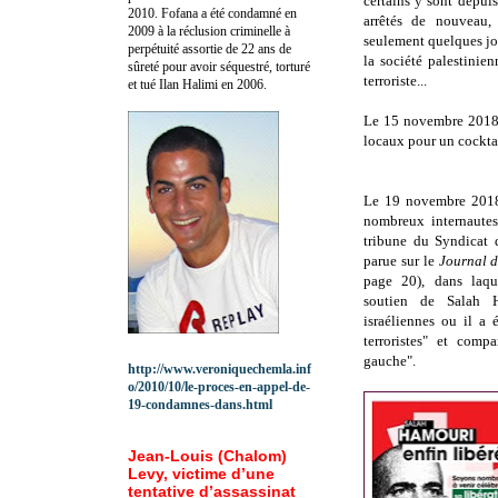
certains y sont depui
2010.
Fofana a été c
ondamné en
arrêtés de nouveau, 
2009 à la réclusion criminelle à
seulement quelques jou
perpétuité assortie de 22 ans de
la société palestinie
sûreté pour avoir séquestré, torturé
terroriste...
et tué Ilan Halimi en 2006.
Le 15 novembre 2018,
locaux pour un cocktai
Le 19 novembre 201
nombreux internautes
tribune du Syndicat 
parue sur le
Journal d
page 20), dans laqu
soutien de Salah H
israéliennes ou il a 
terroristes" et com
gauche".
http://www.veroniquechemla.inf
o/2010/10/le-proces-en-appel-de-
19-condamnes-dans.html
Jean-Louis (Chalom)
Levy, victime d’une
tentative d’assassinat