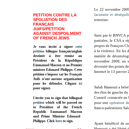
Le 22 novembre 2009
lacunaire et déséquil
PETITION CONTRE LA
SPOLIATION DES
terroriste.
FRANÇAIS
JUIFS/PETITION
AGAINST DESPOILMENT
Saisi par le BNVCA p
OF FRENCH JEWS
partiales, le CSA a 
propos de François Cluz
Je vous invite à signer
cette
à la violence. En les 
pétition
bilingue français/anglais
destinée à être remise au
matière de déontologi
Président de la République
novembre 2009, un su
Emmanuel Macron et au Premier
diversité des points de
ministre Edouard Philippe. Cette
Internet le 13 janvier 
pétition s'impose car les Français
Juifs n'ont aucune organisation
pour les défendre. Cliquez
ici
Salah Hamouri a bénéf
pour signer.
des élus de gauche du
Conseil consacrée au 
I invite you to sign that bilingual
petition
which will be passed on
pour une
opération d
to President of the French
franco-palestinien Sal
Republic
Emmanuel Macron
and Prime Minister
Edouard
Philippe
.
Click
here
to sign.
Ayant bénéficié de so
Hamouri a été libéré 