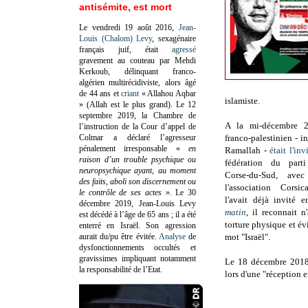
antisémite, est mort
Le vendredi 19 août 2016,
Jean-
Louis (Chalom) Levy
, sexagénaire
français juif, était
agressé
gravement au couteau par Mehdi
Kerkoub, délinquant franco-
algérien multirécidiviste, alors âgé
de 44 ans et
criant
« Allahou Aqbar
islamiste.
» (Allah est le plus grand). Le 12
septembre 2019, la Chambre de
A la mi-décembre 2
l’instruction de la Cour d’appel de
Colmar a déclaré l’agresseur
franco-palestinien - in
pénalement irresponsable
«
en
Ramallah -
était l'inv
raison d’un trouble psychique ou
fédération du part
neuropsychique ayant, au moment
Corse-du-Sud, ave
des faits, aboli son discernement ou
l'association Corsi
le contrôle de ses actes
»
. Le 30
l'avait déjà invité
décembre 2019, Jean-Louis Levy
matin
, il reconnait n
est décédé à l’âge de 65 ans ; il a été
torture physique et év
enterré en Israël. Son agression
aurait du/pu être évitée.
Analyse
de
mot "Israël".
dysfonctionnements occultés et
gravissimes impliquant notamment
Le 18 décembre 2018, 
la responsabilité de l’Etat.
lors d'une "réception 