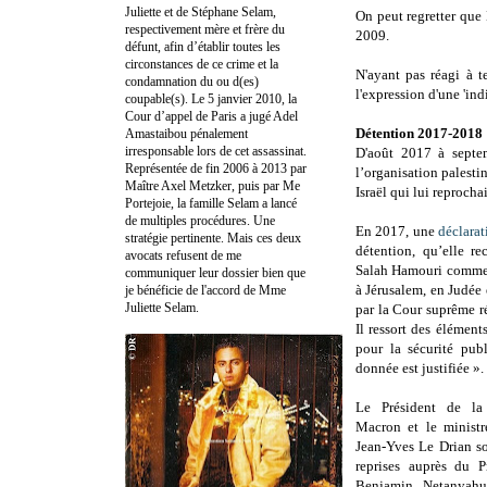
Juliette et de Stéphane Selam,
On peut regretter que
respectivement mère et frère du
2009.
défunt, afin d’établir toutes les
circonstances de ce crime et la
N'ayant pas réagi à t
condamnation du ou d(es)
l'expression d'une 'in
coupable(s). Le 5 janvier 2010, la
Cour d’appel de Paris a jugé Adel
Détention 2017-2018
Amastaibou pénalement
irresponsable lors de cet assassinat.
D'août 2017 à septe
Représentée de fin 2006 à 2013 par
l’organisation palest
Maître Axel Metzker, puis par Me
Israël qui lui reprocha
Portejoie, la famille Selam a lancé
de multiples procédures. Une
En 2017, une
déclarat
stratégie pertinente. Mais ces deux
détention, qu’elle 
avocats refusent de me
Salah Hamouri comme «
communiquer leur dossier bien que
à Jérusalem, en Judée 
je bénéficie de l'accord de Mme
Juliette Selam.
par la Cour suprême r
Il ressort des élémen
pour la sécurité pub
donnée est justifiée ».
Le Président de l
Macron et le ministre
Jean-Yves Le Drian so
reprises auprès du Pr
Benjamin Netanyah