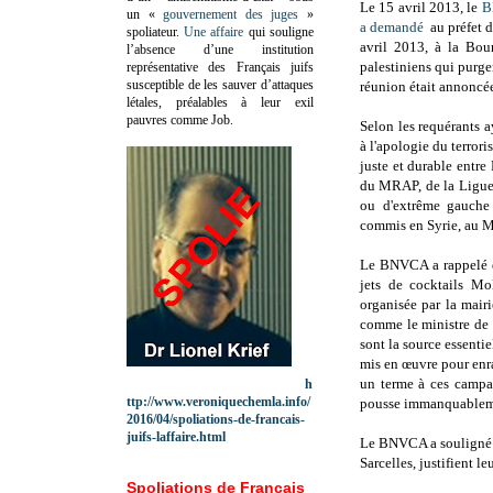
Le 15 avril 2013, le
B
un «
gouvernement des juges
»
a demandé
au préfet d
spoliateur.
Une affaire
qui souligne
avril 2013, à la Bour
l’absence d’une institution
palestiniens qui purge
représentative des Français juifs
susceptible de les sauver d’attaques
réunion était annoncé
létales, préalables à leur exil
pauvres comme Job.
Selon les requérants 
à l'apologie du terror
juste et durable entre
du MRAP, de la Ligue
ou d'extrême gauche 
commis en Syrie, au Ma
Le BNVCA a rappelé qu
jets de cocktails Mo
organisée par la mair
comme le ministre de l
sont la source essentie
mis en œuvre pour enr
un terme à ces campagn
h
ttp://www.veroniquechemla.info/
pousse immanquablemen
2016/04/spoliations-de-francais-
juifs-laffaire.html
Le BNVCA a souligné « 
Sarcelles, justifient le
Spoliations de Français