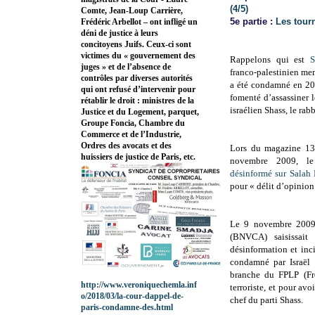
(4/5)
Comte, Jean-Loup Carrière,
5e partie :
Les tourn
Frédéric Arbellot – ont infligé un
déni de justice à leurs
concitoyens Juifs. Ceux-ci sont
victimes du « gouvernement des
Rappelons qui est
S
juges » et de l’absence de
franco-palestinien me
contrôles par diverses autorités
a été condamné en 200
qui ont refusé d’intervenir pour
fomenté d’assassiner l
rétablir le droit : ministres de la
israélien Shass, le ra
Justice et du Logement, parquet,
Groupe Foncia, Chambre du
Commerce et de l’Industrie,
Ordres des avocats et des
Lors du magazine 13
huissiers de justice de Paris, etc.
novembre 2009, l
désinformé sur Salah
pour « délit d’opinion 
Le 9 novembre 2009, 
(BNVCA) saisissait
désinformation et inc
condamné par Israël 
branche du FPLP (Fro
http://www.veroniquechemla.inf
terroriste, et pour avo
o/2018/03/la-cour-dappel-de-
chef du parti Shass.
paris-condamne-des.html