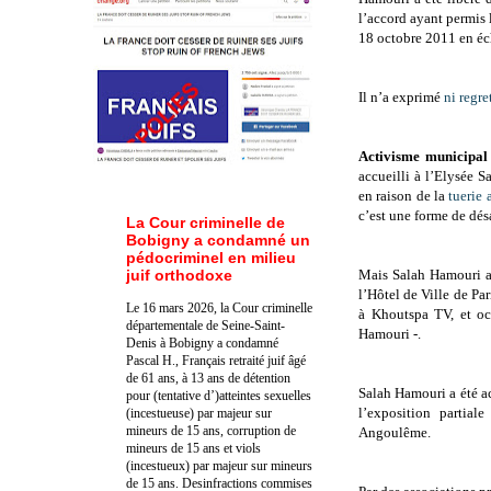
l’accord ayant permis 
18 octobre 2011 en éc
Il n’a exprimé
ni regre
Activisme municipal
accueilli à l’Elysée Sa
en raison de la
tuerie 
c’est une forme de dés
La Cour criminelle de
Bobigny a condamné un
pédocriminel en milieu
juif orthodoxe
Mais Salah Hamouri a 
l’Hôtel de Ville de Pa
Le 16 mars 2026, la Cour criminelle
à Khoutspa TV, et oc
départementale de Seine-Saint-
Hamouri -.
Denis à Bobigny a condamné
Pascal H., Français retraité juif âgé
de 61 ans, à 13 ans de détention
Salah Hamouri a été ac
pour (tentative d’)atteintes sexuelles
l’exposition partial
(incestueuse) par majeur sur
mineurs de 15 ans, corruption de
Angoulême.
mineurs de 15 ans et viols
(incestueux) par majeur sur mineurs
de 15 ans. Des
infractions commises