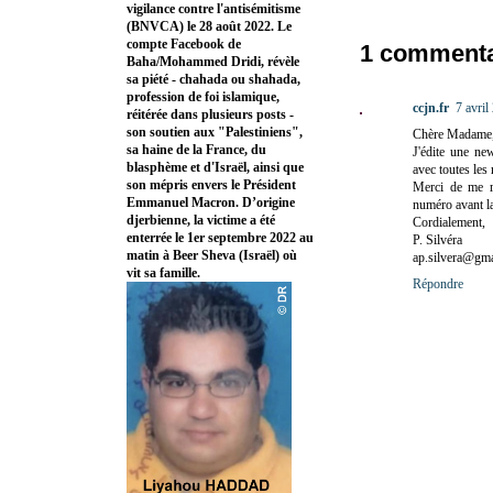
vigilance contre l'antisémitisme
(BNVCA) le 28 août 2022. Le
compte Facebook de
1 commenta
Baha/Mohammed Dridi, révèle
sa piété - chahada ou shahada,
profession de foi islamique,
ccjn.fr
7 avril
réitérée dans plusieurs posts -
son soutien aux "Palestiniens",
Chère Madame
sa haine de la France, du
J'édite une new
blasphème et d'Israël, ainsi que
avec toutes les
son mépris envers le Président
Merci de me ré
Emmanuel Macron. D’origine
numéro avant la
djerbienne, la victime a été
Cordialement,
enterrée le 1er septembre 2022 au
P. Silvéra
matin à Beer Sheva (Israël) où
ap.silvera@gm
vit sa famille.
Répondre