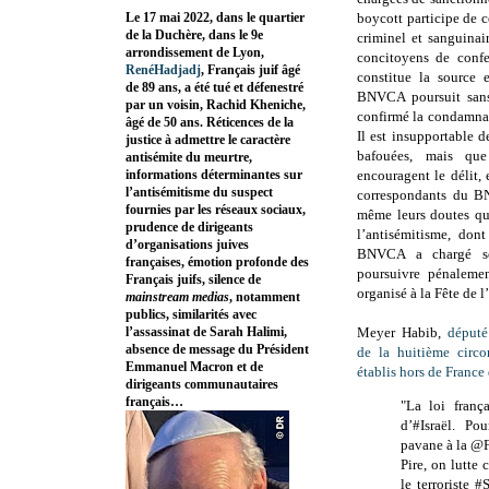
Le 17 mai 2022, dans le quartier
boycott participe de ce
de la Duchère, dans le 9e
criminel et sanguinai
arrondissement de Lyon,
concitoyens de confe
RenéHadjadj
, Français juif âgé
constitue la source 
de 89 ans, a été tué et défenestré
BNVCA poursuit sans 
par un voisin, Rachid Kheniche,
confirmé la condamna
âgé de 50 ans. Réticences de la
Il est insupportable 
justice à admettre le caractère
bafouées, mais que 
antisémite du meurtre,
informations déterminantes sur
encouragent le délit,
l’antisémitisme du suspect
correspondants du B
fournies par les réseaux sociaux,
même leurs doutes qua
prudence de dirigeants
l’antisémitisme, don
d’organisations juives
BNVCA a chargé son
françaises, émotion profonde des
poursuivre pénalemen
Français juifs, silence de
organisé à la Fête de 
mainstream medias
, notamment
publics, similarités avec
l’assassinat de Sarah Halimi,
Meyer Habib,
député
absence de message du Président
de la huitième circo
Emmanuel Macron et de
établis hors de France
dirigeants communautaires
français…
"La loi frança
d’#Israël. Po
pavane à la @
Pire, on lutte 
le terroriste 