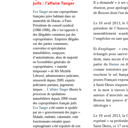
Il a demandé « à ses c
juifs : l’affaire Tanger
réunion, pour apologie
Eva Tanger
est une copropriétaire
de Bezons dont l'un d
française juive habitant dans un
immeuble du Marais, à Paris.
Le 16 avril 2013, le 
Présidente du conseil syndical
président de l’Associ
(1988-1998), elle s’est opposée à
rassemblement scan
des illégalités commises par des
l’empêcher en tant que
copropriétaires. Emprises illégales
sur des parties communes,
convoitise et spéculation
Et d'expliquer : « ceu
immobilières, soupçons
échangés pour sauver 
d’antisémitisme, abus de majorité
demi, mais aucun d’en
en Assemblées générales de
partie du
Hamas
ou de
copropriétaires, « mandat
comme terroristes par
temporaire » de Me Michèle
touchent le sol franç
Lebossé, administratrice judiciaire,
jeunes Français expos
renouvelé depuis 2009, experts
à Saint-Denis risquen
judiciaires partiaux, jugements
iniques…
L’affaire Tanger
illustre le
et la mort à travers 
processus de spoliations
auteurs d’atrocités 
immobilières depuis 2000 visant
Boston fait preuve d’
des copropriétaires français juifs.
idéologie ».
Eva Tanger
a été ruinée et spoliée
par un « gouvernement des juges ».
Le 19 avril 2013, la 
Malade, endettée, calomniée, cette
exprimé « sa profonde 
fonctionnaire retraitée quasi-
Saint Denis, ce 17 avril
septuagénaire a été expulsée de son