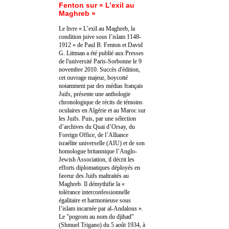
Fenton sur « L’exil au
Maghreb »
Le livre « L’exil au Maghreb, la
condition juive sous l’islam 1148-
1912 » de Paul B. Fenton et David
G. Littman a été publié aux Presses
de l'université Paris-Sorbonne le 9
novembre 2010. Succès d'édition,
cet ouvrage majeur, boycotté
notamment par des médias français
Juifs, présente une anthologie
chronologique de récits de témoins
oculaires en Algérie et au Maroc sur
les Juifs. Puis, par une sélection
d’archives du Quai d’Orsay, du
Foreign Office, de l’Alliance
israélite universelle (AIU) et de son
homologue britannique l’Anglo-
Jewish Association, il décrit les
efforts diplomatiques déployés en
faveur des Juifs maltraités au
Maghreb. Il démythifie la «
tolérance interconfessionnelle
égalitaire et harmonieuse sous
l’islam incarnée par al-Andalous ».
Le "pogrom au nom du djihad"
(Shmuel Trigano) du 5 août 1934, à