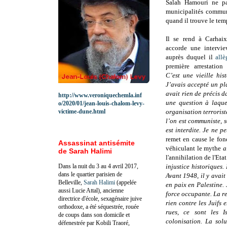
Salah Hamouri ne pa
municipalités communi
quand il trouve le tem
Il se rend à Carhai
accorde une interv
auprès duquel il
all
première arrestatio
C’est une vieille hi
J’avais accepté un pl
avait rien de précis d
http://www.veroniquechemla.inf
une question à laqu
o/2020/01/jean-louis-chalom-levy-
victime-dune.html
organisation terroris
l’on est communiste, 
est interdite. Je ne p
remet en cause le fon
Assassinat antisémite
véhiculant le mythe
a
de Sarah Halimi
l'annihilation de l'Etat
Dans la nuit du 3 au 4 avril 2017,
injustice historiques.
dans le quartier parisien de
Avant 1948, il y avait
Belleville,
Sarah Halimi
(appelée
en paix en Palestine. 
aussi Lucie Attal), ancienne
force occupante. La re
directrice d'école, sexagénaire juive
rien contre les Juifs 
orthodoxe, a été séquestrée, rouée
rues, ce sont les Is
de coups dans son domicile et
colonisation. La sol
défenestrée par Kobili Traoré,