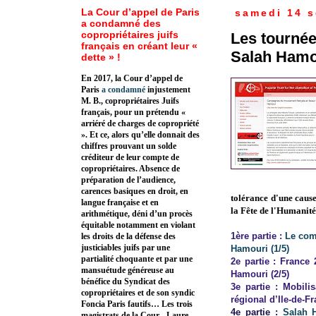
La Cour d’appel de Paris
samedi 14 
a condamné des
copropriétaires juifs
Les tournée
français en créant leur «
Salah Hamou
dette » !
En 2017, la Cour d’appel de
Paris
a condamné
injustement
M. B., copropriétaires Juifs
français, pour un prétendu «
arriéré de charges de copropriété
». Et ce, alors qu’elle donnait des
chiffres prouvant un solde
créditeur de leur compte de
copropriétaires. Absence de
préparation de l’audience,
carences basiques en droit, en
tolérance d'une cause
langue française et en
la Fête de l'Humanité
arithmétique, déni d’un procès
équitable notamment en violant
1ère partie :
Le com
les droits de la défense des
justiciables juifs par une
Hamouri (1/5)
partialité choquante et par une
2e partie :
France 2
mansuétude généreuse au
Hamouri
(2/5)
bénéfice du Syndicat des
3e partie :
Mobilis
copropriétaires et de son syndic
régional d’Ile-de-Fr
Foncia Paris fautifs… Les trois
4e partie :
Salah H
magistrats de la Cour - Laure