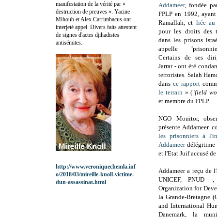
manifestation de la vérité par «
Addameer
, fondée p
destruction de preuves ». Yacine
FPLP en 1992, ayant 
Mihoub et Alex Carrimbacus ont
Ramallah, et
liée au
interjeté appel. Divers faits attestent
pour les droits des t
de signes d'actes djihadistes
dans les prisons isra
antisémites.
appelle "prisonnie
Certains de ses dir
Jarrar - ont été conda
terroristes. Salah Ha
dans
ce rapport
comm
le terrain
» ("
field wo
et membre du FPLP.
NGO Monitor, obser
présente Addameer 
les prisonniers à l'
Addameer
délégitime l
et l'Etat Juif accusé d
http://www.veroniquechemla.inf
Addameer a reçu de l
o/2018/03/mireille-knoll-victime-
UNICEF, PNUD -, l
dun-assassinat.html
Organization for Dev
la Grande-Bretagne (
and International Hum
Danemark, la muni