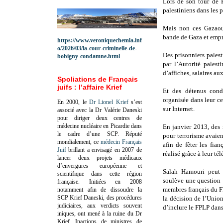
Lors de son tour de F
palestiniens dans les p
Mais non ces Gazaoui
bande de Gaza et empr
https://www.veroniquechemla.inf
o/2026/03/la-cour-criminelle-de-
Des prisonniers palest
bobigny-condamne.html
par l’Autorité palest
d’affiches, salaires aux
Spoliations de Français
juifs : l’affaire Krief
Et des détenus conda
organisée dans leur cel
En 2000, le
Dr Lionel Krief
s’est
sur Internet.
associé avec la Dr Valérie Daneski
pour diriger deux centres de
médecine nucléaire en Picardie dans
En janvier 2013, des
le cadre d’une SCP.
Réputé
pour terrorisme avaien
mondialement, ce
médecin Français
afin de fêter les fian
Juif
brillant a envisagé en 2007 de
réalisé grâce à leur té
lancer deux projets médicaux
d’envergures européenne et
Salah Hamouri peut 
scientifique dans cette région
soulève une question 
française.
Initiées en 2008
membres français du FP
notamment afin de dissoudre la
SCP Krief Daneski, des procédures
la décision de l’Unio
judiciaires, aux verdicts souvent
d’inclure le FPLP dans 
iniques, ont mené à la ruine du Dr
Krief.
Inactions de ministres de