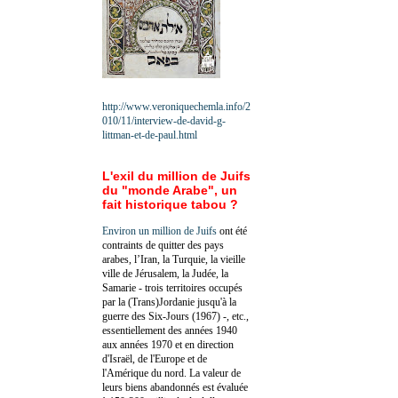
http://www.veroniquechemla.info/2
010/11/interview-de-david-g-
littman-et-de-paul.html
L'exil du million de Juifs
du "monde Arabe", un
fait historique tabou ?
Environ un million de Juifs
ont été
contraints de quitter des pays
arabes, l’Iran, la Turquie, la vieille
ville de Jérusalem, la Judée, la
Samarie - trois territoires occupés
par la (Trans)Jordanie jusqu'à la
guerre des Six-Jours (1967) -, etc.,
essentiellement des années 1940
aux années 1970 et en direction
d'Israël, de l'Europe et de
l'Amérique du nord. La valeur de
leurs biens abandonnés est évaluée