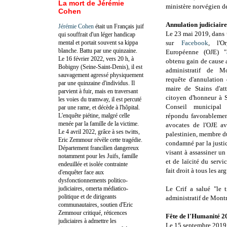
La mort de Jérémie
ministère norvégien des
Cohen
Annulation judiciaire
Jérémie Cohen
était un Français juif
Le 23 mai 2019, dans
qui souffrait d'un léger handicap
mental et portait souvent sa kippa
sur
Facebook
, l'O
blanche. Battu par une quinzaine.
Européenne (OJE) "
Le 16 février 2022, vers 20 h, à
obtenu gain de cause 
Bobigny (Seine-Saint-Denis), il est
administratif de M
sauvagement agressé physiquement
requête d'annulation
par une quinzaine d'individus. Il
maire de Stains d'att
parvient à fuir, mais en traversant
citoyen d'honneur à 
les voies du tramway, il est percuté
Conseil municipal 
par une rame, et décède à l'hôpital.
L'enquête piétine, malgré celle
répondu favorablemen
menée par la famille de la victime.
avocates de l'OJE av
Le 4 avril 2022, grâce à ses twitts,
palestinien, membre du
Eric Zemmour révèle cette tragédie.
condamné par la justi
Département francilien dangereux
visant à assassiner un 
notamment pour les Juifs, famille
et de laïcité du servi
endeuillée et isolée contrainte
fait droit à tous les a
d'enquêter face aux
dysfonctionnements politico-
judiciaires, omerta médiatico-
Le Crif a salué "le t
politique et de dirigeants
administratif de Montr
communautaires, soutien d'Eric
Zemmour critiqué, réticences
Fête de l'Humanité 2
judiciaires à admettre les
Le 15 septembre 2019,