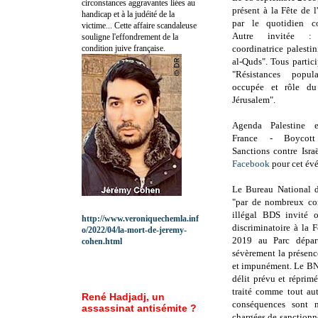
circonstances aggravantes liées au
présent à la Fête de 
handicap et à la judéité de la
par le quotidien co
victime... Cette affaire scandaleuse
Autre invitée :
souligne l'effondrement de la
condition juive française.
coordinatrice palesti
al-Quds". Tous partici
"Résistances popul
occupée et rôle d
Jérusalem".
Agenda Palestine
France - Boycott 
Sanctions contre Isr
Facebook
pour cet év
Le Bureau National d
"par de nombreux co
illégal BDS invité 
http://www.veroniquechemla.inf
discriminatoire à la
o/2022/04/la-mort-de-jeremy-
2019 au Parc dépa
cohen.html
sévèrement la présen
et impunément. Le BNV
délit prévu et réprimé
traité comme tout au
René Hadjadj, un
conséquences sont né
assassinat antisémite ?
chargées de sanctionne