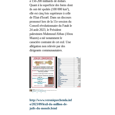
à 150-200 milliards de dollars.
Quant à la superficie des biens dont
ils ont été spoliés (100 000 km²),
elle est cinq fois supérieure à celle
de l'Etat d'Israël. Dans un discours
prononcé lors de la 11e session du
Conseil révolutionnaire du Fatah le
24 août 2023, le Président
palestinien Mahmoud Abbas (Abou
Mazen) a nié notamment le
caractère contraint de cet exil. Une
allégation non relevée par des
dirigeants communautaires.
http://www.veroniquechemla.inf
o/2023/09/lexil-du-million-de-
juifs-du-monde.html