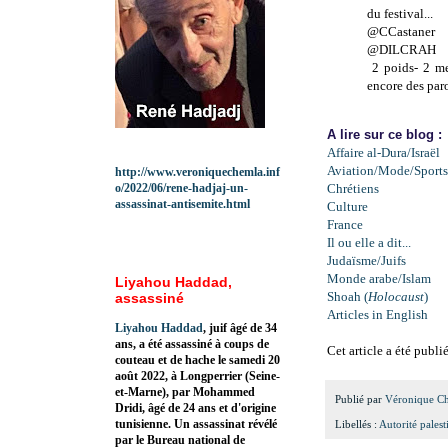
du festival...
@CCastaner
@DILCRAH
2 poids- 2 mes
encore des parol
A lire sur ce blog :
Affaire al-Dura/Israël
Aviation/Mode/Sports
http://www.veroniquechemla.inf
o/2022/06/rene-hadjaj-un-
Chrétiens
assassinat-antisemite.html
Culture
France
Il ou elle a dit...
Judaïsme/Juifs
Monde arabe/Islam
Liyahou Haddad,
Shoah (
Holocaust
)
assassiné
Articles in English
Liyahou Haddad
, juif âgé de 34
ans, a été assassiné à coups de
Cet article a été publ
couteau et de hache le samedi 20
août 2022, à Longperrier (Seine-
et-Marne), par Mohammed
Publié par
Véronique C
Dridi, âgé de 24 ans et d'origine
tunisienne. Un assassinat révélé
Libellés :
Autorité palest
par le Bureau national de