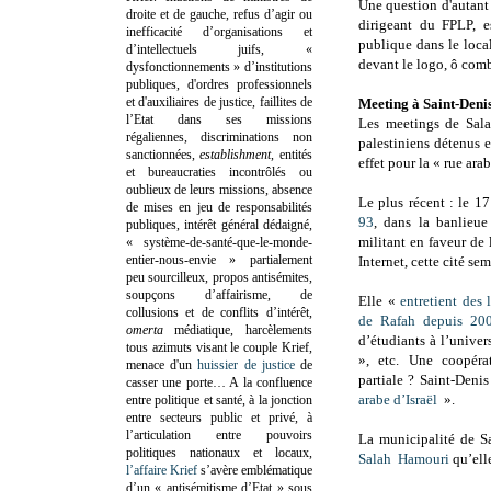
Une question d'autant
droite et de gauche, refus d’agir ou
dirigeant du FPLP, 
inefficacité d’organisations et
publique dans le loca
d’intellectuels juifs, «
devant le logo, ô comb
dysfonctionnements » d’institutions
publiques, d'ordres professionnels
et d'auxiliaires de justice, faillites de
Meeting à Saint-Deni
l’Etat dans ses missions
Les meetings de Sala
régaliennes, discriminations non
palestiniens détenus e
sanctionnées,
establishment
, entités
effet pour la « rue ara
et bureaucraties incontrôlés ou
oublieux de leurs missions, absence
Le plus récent : le 1
de mises en jeu de responsabilités
93
, dans la banlieue
publiques, intérêt général dédaigné,
militant en faveur de 
« système-de-santé-que-le-monde-
entier-nous-envie » partialement
Internet, cette cité se
peu sourcilleux, propos antisémites,
soupçons d’affairisme, de
Elle «
entretient des
collusions et de conflits d’intérêt,
de Rafah depuis 20
omerta
médiatique, harcèlements
d’étudiants à l’univer
tous azimuts visant le couple Krief,
», etc. Une coopérat
menace d'un
huissier de justice
de
partiale ? Saint-Deni
casser une porte…
A la confluence
arabe d’Israël
».
entre politique et santé, à la jonction
entre secteurs public et privé, à
l’articulation entre pouvoirs
La municipalité de S
politiques nationaux et locaux,
Salah Hamouri
qu’elle
l’affaire Krief
s’avère emblématique
d’un « antisémitisme d’Etat » sous