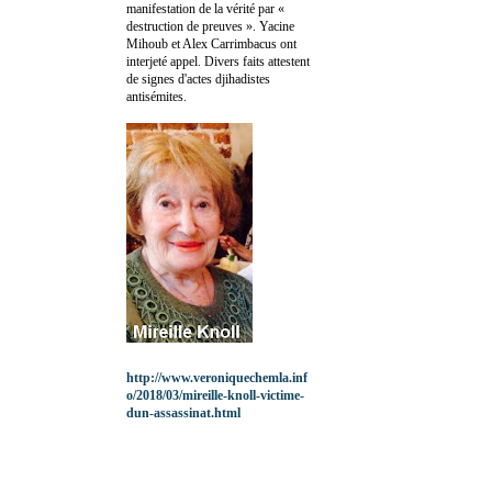
manifestation de la vérité par «
destruction de preuves ». Yacine
Mihoub et Alex Carrimbacus ont
interjeté appel. Divers faits attestent
de signes d'actes djihadistes
antisémites.
http://www.veroniquechemla.inf
o/2018/03/mireille-knoll-victime-
dun-assassinat.html