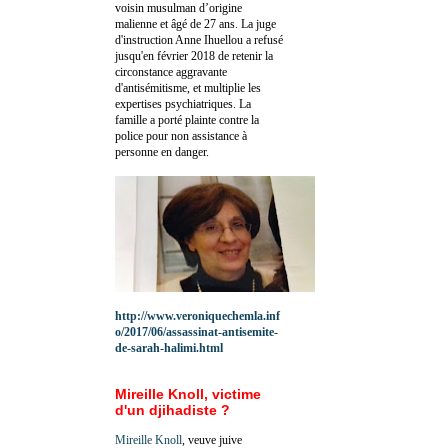
voisin musulman d’origine
malienne et âgé de 27 ans. La juge
d'instruction Anne Ihuellou a refusé
jusqu'en février 2018 de retenir la
circonstance aggravante
d'antisémitisme, et multiplie les
expertises psychiatriques. La
famille a porté plainte contre la
police pour non assistance à
personne en danger.
http://www.veroniquechemla.inf
o/2017/06/assassinat-antisemite-
de-sarah-halimi.html
Mireille Knoll, victime
d'un djihadiste ?
Mireille Knoll
, veuve juive