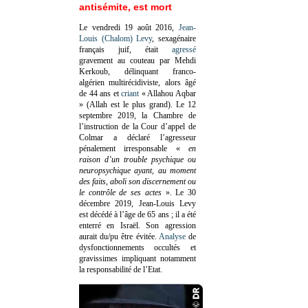
antisémite, est mort
Le vendredi 19 août 2016,
Jean-
Louis (Chalom) Levy
, sexagénaire
français juif, était
agressé
gravement au couteau par Mehdi
Kerkoub, délinquant franco-
algérien multirécidiviste, alors âgé
de 44 ans et
criant
« Allahou Aqbar
» (Allah est le plus grand). Le 12
septembre 2019, la Chambre de
l’instruction de la Cour d’appel de
Colmar a déclaré l’agresseur
pénalement irresponsable
«
en
raison d’un trouble psychique ou
neuropsychique ayant, au moment
des faits, aboli son discernement ou
le contrôle de ses actes
»
. Le 30
décembre 2019, Jean-Louis Levy
est décédé à l’âge de 65 ans ; il a été
enterré en Israël. Son agression
aurait du/pu être évitée.
Analyse
de
dysfonctionnements occultés et
gravissimes impliquant notamment
la responsabilité de l’Etat.