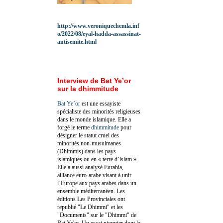
http://www.veroniquechemla.inf
o/2022/08/eyal-hadda-assassinat-
antisemite.html
Interview de Bat Ye’or
sur la dhimmitude
Bat Ye’or
est une essayiste
spécialiste des minorités religieuses
dans le monde islamique. Elle a
forgé le terme
dhimmitude
pour
désigner le statut cruel des
minorités non-musulmanes
(Dhimmis) dans les pays
islamiques ou en « terre d’islam ».
Elle a aussi analysé Eurabia,
alliance euro-arabe visant à unir
l’Europe aux pays arabes dans un
ensemble méditerranéen. Les
éditions Les Provinciales ont
republié "Le Dhimmi" et les
"Documents" sur le "Dhimmi" de
Bat Ye'or. Un essai pionnier dont la