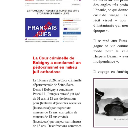
des angles très prof
l’épaule, ce qui donne
cœur de l’image. Les
récit visuel – non
d’instantanés qui nou
époque ».
Il se rend aux Etats
gagne sa vie comme
mode pour le cél
Harper's Bazaar » av
La Cour criminelle de
indépendance ».
Bobigny a condamné un
pédocriminel en milieu
juif orthodoxe
Il voyage en Améri
Le 16 mars 2026, la Cour criminelle
départementale de Seine-Saint-
Denis à Bobigny a condamné
Pascal H., Français retraité juif âgé
de 61 ans, à 13 ans de détention
pour (tentative d’)atteintes sexuelles
(incestueuse) par majeur sur
mineurs de 15 ans, corruption de
mineurs de 15 ans et viols
(incestueux) par majeur sur mineurs
de 15 ans. Des
infractions commises