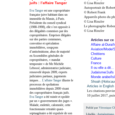
juifs : l’affaire Tanger
© Lisa Rinzler
Autoportrait de Rober
Eva Tanger
est une copropriétaire
© Robert Frank
française juive habitant dans un
Appareils photo du ph
immeuble du Marais, à Paris.
© Lisa Rinzler
Présidente du conseil syndical
Le photographe Robert
(1988-1998), elle s’est opposée à
© Lisa Rinzler
des illégalités commises par des
copropriétaires. Emprises illégales
sur des parties communes,
Articles sur ce
convoitise et spéculation
Affaire al-Dura/I
immobilières, soupçons
Aviation/Mode/S
d’antisémitisme, abus de majorité
Chrétiens
en Assemblées générales de
Culture
copropriétaires, « mandat
France
temporaire » de Me Michèle
Il ou elle a dit...
Lebossé, administratrice judiciaire,
renouvelé depuis 2009, experts
Judaïsme/Juifs
judiciaires partiaux, jugements
Monde arabe/Is
iniques…
L’affaire Tanger
illustre le
Shoah (
Holocau
processus de spoliations
Articles in English
immobilières depuis 2000 visant
Les citations provie
des copropriétaires français juifs.
10 juillet 2017, puis
Eva Tanger
a été ruinée et spoliée
par un « gouvernement des juges ».
Malade, endettée, calomniée, cette
Publié par
Véronique C
fonctionnaire retraitée quasi-
septuagénaire a été expulsée de son
Libellés :
Antisémitisme