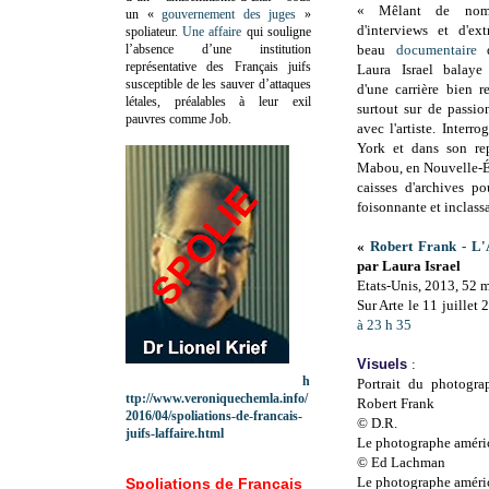
« Mêlant de nomb
un «
gouvernement des juges
»
d'interviews et d'ext
spoliateur.
Une affaire
qui souligne
l’absence d’une institution
beau
documentaire
q
représentative des Français juifs
Laura Israel balaye
susceptible de les sauver d’attaques
d'une carrière bien r
létales, préalables à leur exil
surtout sur de passio
pauvres comme Job.
avec l'artiste. Interr
York et dans son re
Mabou, en Nouvelle-Éc
caisses d'archives 
foisonnante et inclass
«
Robert Frank - L'
par Laura Israel
Etats-Unis, 2013, 52 
Sur Arte le 11 juillet 
à 23 h 35
Visuels
:
h
Portrait du photograp
ttp://www.veroniquechemla.info/
Robert Frank
2016/04/spoliations-de-francais-
© D.R.
juifs-laffaire.html
Le photographe améri
© Ed Lachman
Le photographe améri
Spoliations de Français