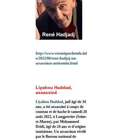
http://www.veroniquechemla.inf
o/2022/06/rene-hadjaj-un-
assassinat-antisemite.html
Liyahou Haddad,
assassiné
Liyahou Haddad
, juif âgé de 34
ans, a été assassiné à coups de
couteau et de hache le samedi 20
août 2022, à Longperrier (Seine-
et-Marne), par Mohammed
Dridi, âgé de 24 ans et d'origine
tunisienne. Un assassinat révélé
par le Bureau national de