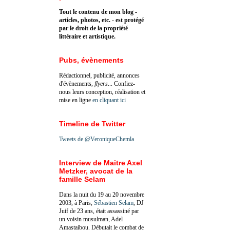
Tout le contenu de mon blog -
articles, photos, etc. - est protégé
par le droit de la propriété
littéraire et artistique.
Pubs, évènements
Rédactionnel, publicité, annonces
d'évènements,
flyers
... Confiez-
nous leurs conception, réalisation et
mise en ligne
en cliquant ici
Timeline de Twitter
Tweets de @VeroniqueChemla
Interview de Maitre Axel
Metzker, avocat de la
famille Selam
Dans la nuit du 19 au 20 novembre
2003, à Paris,
Sébastien Selam
, DJ
Juif de 23 ans, était assassiné par
un voisin musulman, Adel
Amastaibou. Débutait le combat de