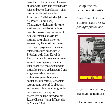
dans les cercles intrafamilial, amical
Photojournaliste
et associatif - dans une communauté
juive orthodoxe francilienne -, ainsi
collabore à
McCall's,
que professionnel, dans les
Institutions Yad Mordekhaï (alors 4
Avec
Saul Leiter
e
rue Pavée, 75004 Paris).
s’illustre dans
The Ne
Témoignages déchirants de jeunes
photographers
(Jane L
victimes traumatisées et de leurs
parents éprouvés, accusé souvent
dénué d’empathie envers les
victimes et en pleine inversion
accusatoire, diagnostic inquiétant
d’un expert psychiatre, direction
remarquable des débats par le
Président de la Cour David de
Pas… Un procès pénal sur un sujet
sensible, aux enjeux juridiques,
juifs, moraux et médicaux devant
inciter les parents et donateurs à une
exigence vitale envers les
institutions juives françaises
accueillant des enfants. Cet article
recourt, sans volonté de choquer,
aux termes précis pour désigner les
regardent mes photos,
actes commis. J’évoquerai ce
ont envie de relire le
procès lors de mon interview par
Radio Chalom Nitsan diffusée dès
« Encouragé par son 
le 26 mars 2026.