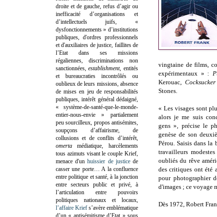
droite et de gauche, refus d’agir ou
inefficacité d’organisations et
d’intellectuels juifs, «
dysfonctionnements » d’institutions
publiques, d'ordres professionnels
et d'auxiliaires de justice, faillites de
l’Etat dans ses missions
régaliennes, discriminations non
vingtaine de films, c
sanctionnées,
establishment
, entités
expérimentaux » :
P
et bureaucraties incontrôlés ou
Kerouac,
Cocksucker
oublieux de leurs missions, absence
Stones.
de mises en jeu de responsabilités
publiques, intérêt général dédaigné,
« système-de-santé-que-le-monde-
« Les visages sont plu
entier-nous-envie » partialement
alors je me suis con
peu sourcilleux, propos antisémites,
gens », précise le ph
soupçons d’affairisme, de
genèse de son deuxiè
collusions et de conflits d’intérêt,
Pérou. Saisis dans la
omerta
médiatique, harcèlements
travailleurs modeste
tous azimuts visant le couple Krief,
oubliés du rêve améric
menace d'un
huissier de justice
de
casser une porte…
A la confluence
des critiques ont été 
entre politique et santé, à la jonction
pour photographier de
entre secteurs public et privé, à
d'images ; ce voyage m'
l’articulation entre pouvoirs
politiques nationaux et locaux,
Dès 1972, Robert Fra
l’affaire Krief
s’avère emblématique
d’un « antisémitisme d’Etat » sous