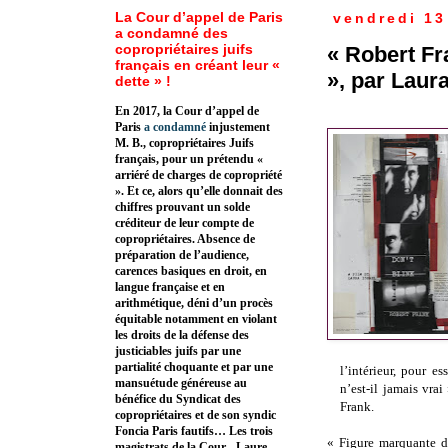
La Cour d’appel de Paris
vendredi 13
a condamné des
copropriétaires juifs
« Robert Fr
français en créant leur «
», par Laura
dette » !
En 2017, la Cour d’appel de
Paris
a condamné
injustement
M. B., copropriétaires Juifs
français, pour un prétendu «
arriéré de charges de copropriété
». Et ce, alors qu’elle donnait des
chiffres prouvant un solde
créditeur de leur compte de
copropriétaires. Absence de
préparation de l’audience,
carences basiques en droit, en
langue française et en
arithmétique, déni d’un procès
équitable notamment en violant
les droits de la défense des
justiciables juifs par une
partialité choquante et par une
l’intérieur, pour e
mansuétude généreuse au
n’est-il jamais vrai
bénéfice du Syndicat des
Frank.
copropriétaires et de son syndic
Foncia Paris fautifs… Les trois
« Figure marquante d
magistrats de la Cour - Laure