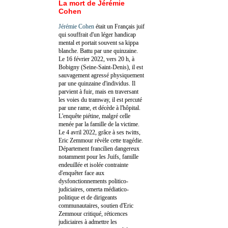
La mort de Jérémie
Cohen
Jérémie Cohen
était un Français juif
qui souffrait d'un léger handicap
mental et portait souvent sa kippa
blanche. Battu par une quinzaine.
Le 16 février 2022, vers 20 h, à
Bobigny (Seine-Saint-Denis), il est
sauvagement agressé physiquement
par une quinzaine d'individus. Il
parvient à fuir, mais en traversant
les voies du tramway, il est percuté
par une rame, et décède à l'hôpital.
L'enquête piétine, malgré celle
menée par la famille de la victime.
Le 4 avril 2022, grâce à ses twitts,
Eric Zemmour révèle cette tragédie.
Département francilien dangereux
notamment pour les Juifs, famille
endeuillée et isolée contrainte
d'enquêter face aux
dysfonctionnements politico-
judiciaires, omerta médiatico-
politique et de dirigeants
communautaires, soutien d'Eric
Zemmour critiqué, réticences
judiciaires à admettre les