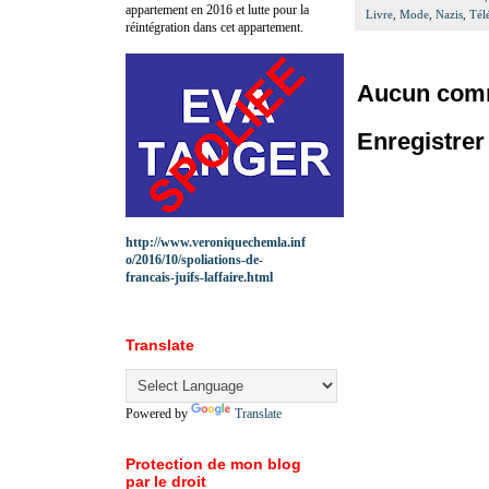
appartement en 2016 et lutte pour la
Livre
,
Mode
,
Nazis
,
Tél
réintégration dans cet appartement.
Aucun comm
Enregistre
http://www.veroniquechemla.inf
o/2016/10/spoliations-de-
francais-juifs-laffaire.html
Translate
Powered by
Translate
Protection de mon blog
par le droit