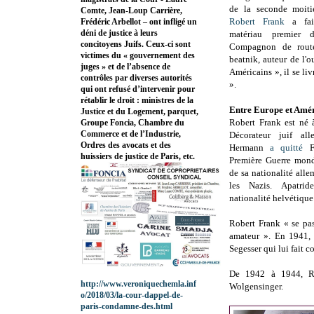
de la seconde moiti
Comte, Jean-Loup Carrière,
Robert Frank
a fai
Frédéric Arbellot – ont infligé un
déni de justice à leurs
matériau premier d
concitoyens Juifs. Ceux-ci sont
Compagnon de rou
victimes du « gouvernement des
beatnik, auteur de l'
juges » et de l’absence de
Américains », il se li
contrôles par diverses autorités
».
qui ont refusé d’intervenir pour
rétablir le droit : ministres de la
Entre Europe et Amé
Justice et du Logement, parquet,
Robert Frank est né 
Groupe Foncia, Chambre du
Commerce et de l’Industrie,
Décorateur juif al
Ordres des avocats et des
Hermann
a quitté
Fr
huissiers de justice de Paris, etc.
Première Guerre mond
de sa nationalité all
les Nazis. Apatrid
nationalité helvétique
Robert Frank « se pas
amateur ». En 1941, 
Segesser qui lui fait c
De 1942 à 1944, Ro
http://www.veroniquechemla.inf
Wolgensinger.
o/2018/03/la-cour-dappel-de-
paris-condamne-des.html