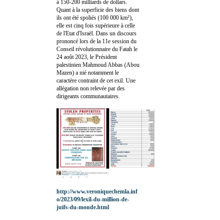
à 150-200 milliards de dollars.
Quant à la superficie des biens dont
ils ont été spoliés (100 000 km²),
elle est cinq fois supérieure à celle
de l'Etat d'Israël. Dans un discours
prononcé lors de la 11e session du
Conseil révolutionnaire du Fatah le
24 août 2023, le Président
palestinien Mahmoud Abbas (Abou
Mazen) a nié notamment le
caractère contraint de cet exil. Une
allégation non relevée par des
dirigeants communautaires.
http://www.veroniquechemla.inf
o/2023/09/lexil-du-million-de-
juifs-du-monde.html