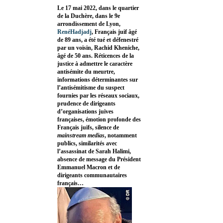
Le 17 mai 2022, dans le quartier
de la Duchère, dans le 9e
arrondissement de Lyon,
RenéHadjadj
, Français juif âgé
de 89 ans, a été tué et défenestré
par un voisin, Rachid Kheniche,
âgé de 50 ans. Réticences de la
justice à admettre le caractère
antisémite du meurtre,
informations déterminantes sur
l’antisémitisme du suspect
fournies par les réseaux sociaux,
prudence de dirigeants
d’organisations juives
françaises, émotion profonde des
Français juifs, silence de
mainstream medias
, notamment
publics, similarités avec
l’assassinat de Sarah Halimi,
absence de message du Président
Emmanuel Macron et de
dirigeants communautaires
français…