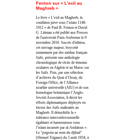
Fenton sur « L’exil au
Maghreb »
Le livre « L’exil au Maghreb, la
condition juive sous l’islam 1148-
1912 » de Paul B. Fenton et David
G. Littman a été publié aux Presses
de l'université Paris-Sorbonne le 9
novembre 2010. Succès d'édition,
cet ouvrage majeur, boycotté
notamment par des médias français
Juifs, présente une anthologie
chronologique de récits de témoins
oculaires en Algérie et au Maroc sur
les Juifs. Puis, par une sélection
d’archives du Quai d’Orsay, du
Foreign Office, de l’Alliance
israélite universelle (AIU) et de son
homologue britannique l’Anglo-
Jewish Association, il décrit les
efforts diplomatiques déployés en
faveur des Juifs maltraités au
Maghreb. Il démythifie la «
tolérance interconfessionnelle
égalitaire et harmonieuse sous
l’islam incarnée par al-Andalous ».
Le "pogrom au nom du djihad"
(Shmuel Trigano) du 5 août 1934, à