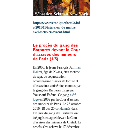
http://www.veroniquechemla.inf
o/2011/11/interview-de-maitre-
axel-metzker-avocat.html
Le procès du gang des
Barbares devant la Cour
d'assises des mineurs
de Paris (1/5)
En 2006, le jeune Français Juif
Ilan
Halimi,
âgé de 23 ans, était victime
de rapt, de séquestration
accompagnée d’actes de torture et
d’assassinat antisémite, commis par
le gang des Barbares dirigé par
Youssouf Fofana. Ce gang
a été
jugé
en 2009 par la Cour d'assises
des mineurs de Paris. Le 25 octobre
2010, 18 des 25
condamnés
dans
l’affaire du gang des Barbares ont
été jugés en appel devant la Cour
d’assises des mineurs de Créteil. Le
procès s'est achevé le 17 décembre