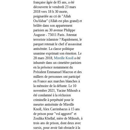
française âgée de 85 ans, a été
découverte le vendredi 23 mars
2018 vers 18 h 30 morte,
poignardée au cri de "Allah
OuAkbar" (Allah est plus grand) et
brûlée dans son appartement
parisien au 30 avenue Philippe
Auguste - 75011 Paris. Attentat
terroriste islamiste ? Rapidement, le
parquet retenait le chef d’assassinat
antisémite. La classe politique
unanime exprimait son émotion. Le
28 mars 2018,
Mireille Knoll
a été
inhumée dans un cimetière parisien
en la présence notamment du
Président Emmanuel Macron et des
milliers de personnes ont participé
en France aux marches blanches à
la mémoire de la défunte. Le 10
novembre 2021, Yacine Mihoub a
été condamné à la réclusion
criminelle à perpétuité pour le
meurtre antisémite de Mireille
Knoll, Alex Carrimbacus à 15 ans
de prison pour "vol aggravé" et
Zoulika Khellaf, mère de Mihoub, à
trois ans de prison, dont deux avec
sursis, pour avoir fait obstacle à la