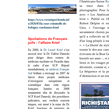
l'Américano-Suisse
Ro
sa trace dans l'
photographie. Pour l
avec « Les Américai
livre ». Publié en 1
https://www.veroniquechemla.inf
Robert Delpire et e
o/2026/03/la-cour-criminelle-de-
bobigny-condamne.html
Unis, « l'ouvrage r
savamment choisis pa
qu'il a collectés au fi
Spoliations de Français
d'un long périple à tra
juifs : l’affaire Krief
». « La liberté du style
tourne le dos aux cano
En 2000, le
Dr Lionel Krief
s’est
associé avec la Dr Valérie Daneski
écrivains de la Beat G
pour diriger deux centres de
bientôt ses amis –, e
médecine nucléaire en Picardie dans
lieux et les visages p
le cadre d’une SCP.
Réputé
décentrée, comme si, e
mondialement, ce
médecin Français
La fréquence et la pr
Juif
brillant a envisagé en 2007 de
d’abstraction et un te
lancer deux projets médicaux
d’envergures européenne et
scientifique dans cette région
française.
Initiées en 2008
notamment afin de dissoudre la
SCP Krief Daneski, des procédures
judiciaires, aux verdicts souvent
iniques, ont mené à la ruine du Dr
Krief.
Inactions de ministres de