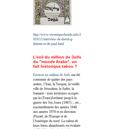
http://www.veroniquechemla.info/2
010/11/interview-de-david-g-
littman-et-de-paul.html
L'exil du million de Juifs
du "monde Arabe", un
fait historique tabou ?
Environ un million de Juifs
ont été
contraints de quitter des pays
arabes, l’Iran, la Turquie, la vieille
ville de Jérusalem, la Judée, la
Samarie - trois territoires occupés
par la (Trans)Jordanie jusqu'à la
guerre des Six-Jours (1967) -, etc.,
essentiellement des années 1940
aux années 1970 et en direction
d'Israël, de l'Europe et de
l'Amérique du nord. La valeur de
leurs biens abandonnés est évaluée