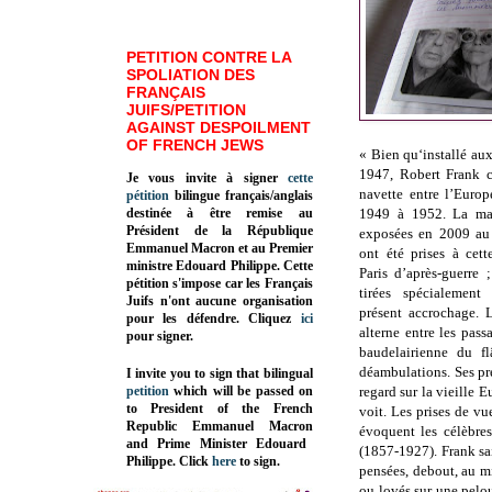
PETITION CONTRE LA
SPOLIATION DES
FRANÇAIS
JUIFS/PETITION
AGAINST DESPOILMENT
OF FRENCH JEWS
« Bien qu‘installé au
1947, Robert Frank c
Je vous invite à signer
cette
navette entre l’Euro
pétition
bilingue français/anglais
destinée à être remise au
1949 à 1952. La maj
Président de la République
exposées en 2009 a
Emmanuel Macron et au Premier
ont été prises à cet
ministre Edouard Philippe. Cette
Paris d’après-guerre 
pétition s'impose car les Français
tirées spécialement
Juifs n'ont aucune organisation
présent accrochage. 
pour les défendre. Cliquez
ici
alterne entre les passa
pour signer.
baudelairienne du f
déambulations. Ses pr
I invite you to sign that bilingual
petition
which will be passed on
regard sur la vieille E
to President of the French
voit. Les prises de vu
Republic
Emmanuel Macron
évoquent les célèbre
and Prime Minister
Edouard
(1857-1927). Frank sais
Philippe
.
Click
here
to sign.
pensées, debout, au mi
ou lovés sur une pelou