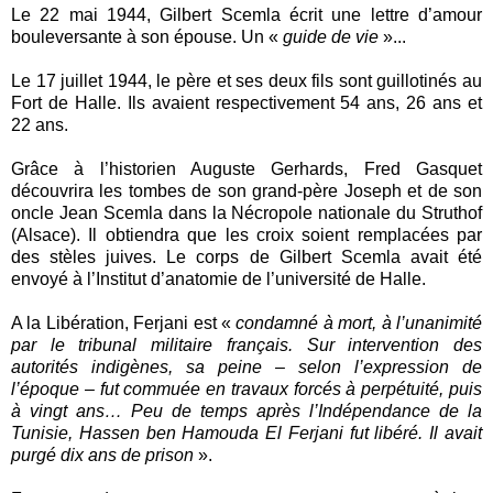
Le 22 mai 1944, Gilbert Scemla écrit une lettre d’amour
bouleversante à son épouse. Un «
guide de vie
»...
Le 17 juillet 1944, le père et ses deux fils sont guillotinés au
Fort de Halle. Ils avaient respectivement 54 ans, 26 ans et
22 ans.
Grâce à l’historien Auguste Gerhards, Fred Gasquet
découvrira les tombes de son grand-père Joseph et de son
oncle Jean Scemla dans la Nécropole nationale du Struthof
(Alsace). Il obtiendra que les croix soient remplacées par
des stèles juives. Le corps de Gilbert Scemla avait été
envoyé à l’Institut d’anatomie de l’université de Halle.
A la Libération, Ferjani est «
condamné à mort, à l’unanimité
par le tribunal militaire français. Sur intervention des
autorités indigènes, sa peine – selon l’expression de
l’époque – fut commuée en travaux forcés à perpétuité, puis
à vingt ans… Peu de temps après l’Indépendance de la
Tunisie, Hassen ben Hamouda El Ferjani fut libéré. Il avait
purgé dix ans de prison
».