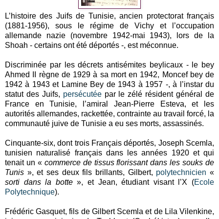
L’histoire des Juifs de Tunisie, ancien protectorat français
(1881-1956), sous le régime de Vichy et l’occupation
allemande nazie (novembre 1942-mai 1943), lors de la
Shoah - certains ont été déportés -, est méconnue.
Discriminée par les décrets antisémites beylicaux - le bey
Ahmed II règne de 1929 à sa mort en 1942, Moncef bey de
1942 à 1943 et Lamine Bey de 1943 à 1957 -, à l’instar du
statut des Juifs,
persécutée
par le zélé résident général de
France en Tunisie, l’amiral Jean-Pierre Esteva, et les
autorités allemandes, rackettée, contrainte au travail forcé, la
communauté juive de Tunisie a eu ses morts, assassinés.
Cinquante-six, dont trois Français déportés, Joseph Scemla,
tunisien naturalisé français dans les années 1920 et qui
tenait un «
commerce de tissus florissant dans les souks de
Tunis
», et ses deux fils brillants, Gilbert,
polytechnicien
«
sorti dans la botte
», et Jean, étudiant visant l’X (
Ecole
Polytechnique
).
Frédéric Gasquet, fils de Gilbert Scemla et de Lila Vilenkine,