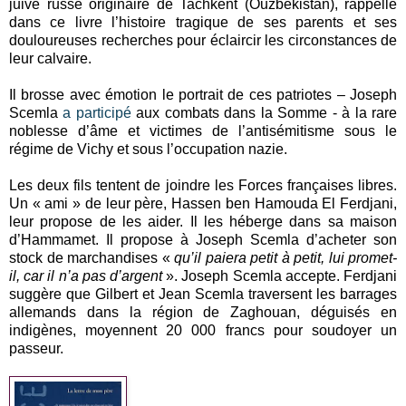
juive russe originaire de Tachkent (Ouzbékistan), rappelle
dans ce livre l’histoire tragique de ses parents et ses
douloureuses recherches pour éclaircir les circonstances de
leur calvaire.
Il brosse avec émotion le portrait de ces patriotes – Joseph
Scemla
a participé
aux combats dans la Somme - à la rare
noblesse d’âme et victimes de l’antisémitisme sous le
régime de Vichy et sous l’occupation nazie.
Les deux fils tentent de joindre les Forces françaises libres.
Un « ami » de leur père, Hassen ben Hamouda El Ferdjani,
leur propose de les aider. Il les héberge dans sa maison
d’Hammamet. Il propose à Joseph Scemla d’acheter son
stock de marchandises «
qu’il paiera petit à petit, lui promet-
il, car il n’a pas
d’argent
». Joseph Scemla accepte. Ferdjani
suggère que Gilbert et Jean Scemla traversent les barrages
allemands dans la région de Zaghouan, déguisés en
indigènes, moyennent 20 000 francs pour soudoyer un
passeur.