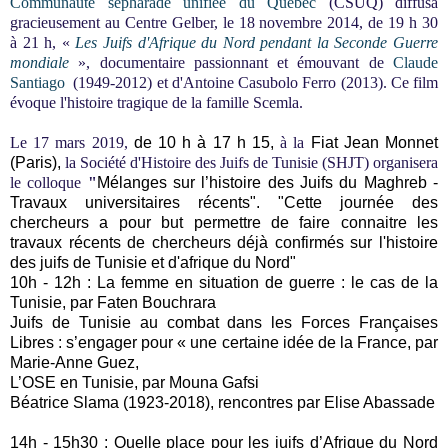
Communauté sépharade unifiée du Québec
(CSUQ)
diffusa
gracieusement
au Centre Gelber,
le 18 novembre 2014, de 19 h 30
à 21 h,
«
Les Juifs d'Afrique du Nord pendant la Seconde Guerre
mondiale
», documentaire passionnant et émouvant de
Claude
Santiago
(1949-2012) et d'Antoine Casubolo Ferro (2013). Ce film
évoque l'histoire tragique de la famille Scemla.
Le 17 mars 2019,
de 10 h à 17 h 15,
à la
Fiat Jean Monnet
(Paris),
la Société d'Histoire des Juifs de Tunisie (SHJT) organisera
le colloque
"
Mélanges sur l’histoire des Juifs du Maghreb -
Travaux universitaires récents". "Cette journée des
chercheurs a pour but permettre de faire connaitre les
travaux récents de chercheurs déjà confirmés sur l'histoire
des juifs de Tunisie et d'afrique du Nord"
10h - 12h : La femme en situation de guerre : le cas de la
Tunisie, par Faten Bouchrara
Juifs de Tunisie au combat dans les Forces Françaises
Libres : s’engager pour « une certaine idée de la France, par
Marie-Anne Guez,
L’OSE en Tunisie, par Mouna Gafsi
Béatrice Slama (1923-2018), rencontres par Elise Abassade
14h - 15h30 : Quelle place pour les juifs d’Afrique du Nord