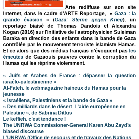
Arte rediffuse sur son site
Internet, dans le cadre d’ARTE Reportage, «
Gaza : la
grande évasion
» (
Gaza: Sterne gegen Krieg
), un
reportage biaisé de Thomas Dandois et Alexandra
Kogan (2016) sur l'initiative de l'astrophysicien Suleiman
Baraka en direction des enfants dans la bande de Gaza
contrôlée par le mouvement terroriste islamiste Hamas.
Et ce alors que des médias français n'évoquent pas
les
émeutes
de Gazaouis pauvres contre la corruption du
Hamas qui les réprime violemment.
« Juifs et Arabes de France : dépasser la question
israélo-palestinienne »
Al-Fateh, le webmagazine haineux du Hamas pour la
jeunesse
« Israéliens, Palestiniens et la bande de Gaza »
« Des milliards dans le désert. L'aide européenne en
Palestine », de Sabrina Dittus
Le keffieh, c’est tendance !
The UNRWA Commissioner-General Karen Abu Zayd’s
biased discourse
L’UNRWA (Office de secours et de travaux des Nations