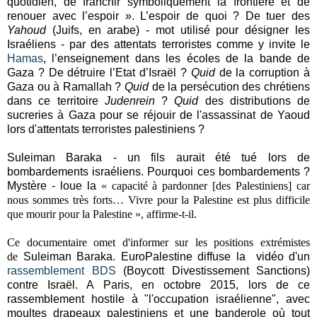
quotidien, de franchir symboliquement la frontière et de
renouer avec l’espoir ». L’espoir de quoi ? De tuer des
Yahoud
(Juifs, en arabe) - mot utilisé pour désigner les
Israéliens - par des attentats terroristes comme y invite le
Hamas
, l’enseignement dans les écoles de la bande de
Gaza ? De détruire l’Etat d’Israël ?
Quid
de la corruption à
Gaza ou à Ramallah ?
Quid
de la persécution des chrétiens
dans ce territoire
Judenrein
?
Quid
des distributions de
sucreries à Gaza pour se réjouir de l'assassinat de Yaoud
lors d'attentats terroristes palestiniens ?
Suleiman Baraka - un fils aurait été tué lors de
bombardements israéliens. Pourquoi ces bombardements ?
Mystère - loue la
« capacité à pardonner [des Palestiniens] car
nous sommes très forts… Vivre pour la Palestine est plus difficile
que mourir pour la Palestine », affirme-t-il.
Ce documentaire omet d'informer sur les positions extrémistes
de
Suleiman Baraka. EuroPalestine diffuse la vidéo d'un
rassemblement BDS
(Boycott Divestissement Sanctions)
contre Israël. A Paris, en octobre 2015, lors de ce
rassemblement hostile à "l'occupation israélienne", avec
moultes drapeaux palestiniens et une banderole où tout