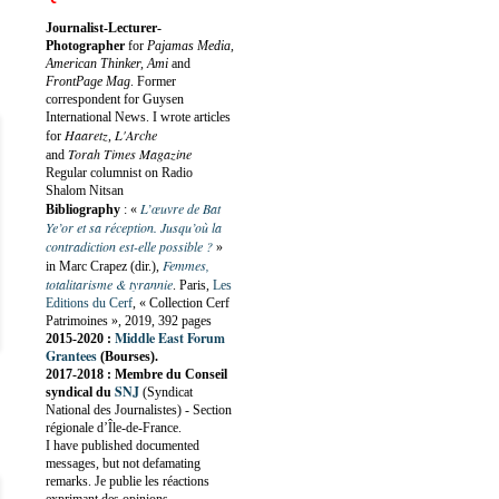
Journalist-Lecturer-
Photographer
for
Pajamas Media,
American Thinker, Ami
and
FrontPage Mag
. Former
correspondent for Guysen
International News. I wrote articles
Haaretz
L'Arche
for
,
Torah Times Magazine
and
Regular columnist on Radio
Shalom Nitsan
L’œuvre de Bat
Bibliography
:
«
Ye’or et sa réception. Jusqu’où la
contradiction est-elle possible ?
»
Femmes,
in Marc Crapez (dir.),
totalitarisme & tyrannie
. Paris,
Les
Editions du Cerf
, « Collection Cerf
Patrimoines », 2019, 392 pages
Middle East Forum
2015-2020 :
Grantees
(Bourses).
2017-2018 : Membre du Conseil
SNJ
syndical du
(Syndicat
National des Journalistes) - Section
régionale d’Île-de-France.
I have published documented
messages, but not defamating
remarks. Je publie les réactions