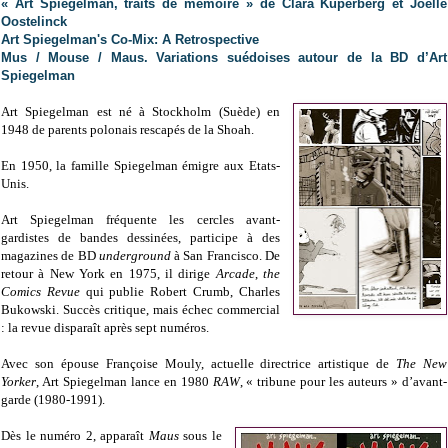
« Art Spiegelman, traits de mémoire » de Clara Kuperberg et Joëlle
Oostelinck
Art Spiegelman's Co-Mix: A Retrospective
Mus / Mouse / Maus. Variations suédoises autour de la BD d’Art
Spiegelman
Art Spiegelman est né à Stockholm (Suède) en
1948 de parents polonais rescapés de la Shoah.
En 1950, la famille Spiegelman émigre aux Etats-
Unis.
Art Spiegelman fréquente les cercles avant-
gardistes de bandes dessinées, participe à des
magazines de BD
underground
à San Francisco. De
retour à New York en 1975, il dirige
Arcade
,
the
Comics Revue
qui publie Robert Crumb, Charles
Bukowski. Succès critique, mais échec commercial
: la revue disparaît après sept numéros.
Avec son épouse Françoise Mouly, actuelle directrice artistique de
The
New
Yorker
, Art Spiegelman lance en 1980
RAW
, « tribune pour les auteurs » d’avant-
garde (1980-1991).
Dès le numéro 2, apparaît
Maus
sous le