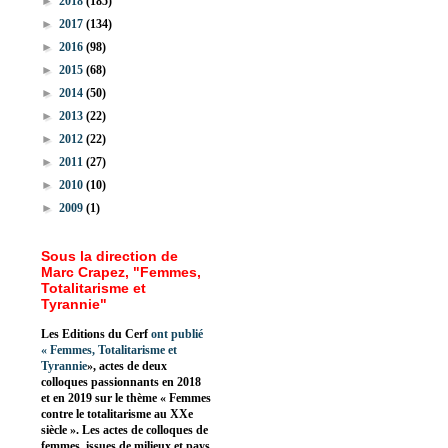
►
2018
(185)
►
2017
(134)
►
2016
(98)
►
2015
(68)
►
2014
(50)
►
2013
(22)
►
2012
(22)
►
2011
(27)
►
2010
(10)
►
2009
(1)
Sous la direction de
Marc Crapez, "Femmes,
Totalitarisme et
Tyrannie"
Les Editions du Cerf
ont publié
«
Femmes, Totalitarisme et
Tyrannie
», actes de deux
colloques passionnants en 2018
et en 2019 sur le thème « Femmes
contre le totalitarisme au XXe
siècle ». Les actes de colloques de
femmes, issues de milieux et pays