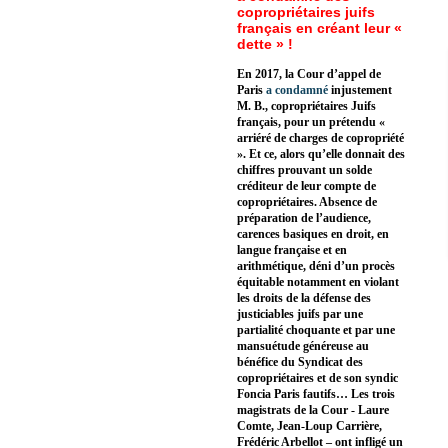
copropriétaires juifs
français en créant leur «
dette » !
En 2017, la Cour d’appel de
Paris
a condamné
injustement
M. B., copropriétaires Juifs
français, pour un prétendu «
arriéré de charges de copropriété
». Et ce, alors qu’elle donnait des
chiffres prouvant un solde
créditeur de leur compte de
copropriétaires. Absence de
préparation de l’audience,
carences basiques en droit, en
langue française et en
arithmétique, déni d’un procès
équitable notamment en violant
les droits de la défense des
justiciables juifs par une
partialité choquante et par une
mansuétude généreuse au
bénéfice du Syndicat des
copropriétaires et de son syndic
Foncia Paris fautifs… Les trois
magistrats de la Cour - Laure
Comte, Jean-Loup Carrière,
Frédéric Arbellot – ont infligé un