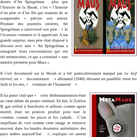
dessin d’Art Spiegelman : plus que
l’histoire de la Shoah, c’est « l’histoire
d’un père et d’un fils qui essaient de se
comprendre » précise son auteur.
Pendant des journées entières, Art
Spiegelman a interviewé son père : « Je
l’écoutais vraiment et il appréciait. A ma
grande surprise, mon père était disposé à
discuter avec moi ». Art Spiegelman a
enregistré leurs conversations qui ont
été retranscrites, ce qui a constitué « une
matière première pour
Maus »
.
Il s’est documenté sur la Shoah et a été particulièrement marqué par
Le Juif
éternel,
un « documentaire » allemand (1940) dressant un parallèle entre les
Juifs et les rats, « vermines de l’humanité ».
Il lui parut clair que « cette déshumanisation était
au cœur même du projet criminel. En fait, le Zyklon
B, gaz utilisé à Auschwitz et ailleurs comme agent
mortel, était un pesticie produit pour tuer la
vermine, comme les puces et les cafards… C’est
stupéfiant de voir comme cette image se retrouve
souvent dans les bandes dessinées antisémites des
pays arabes aujourd’hui », explique cet auteur