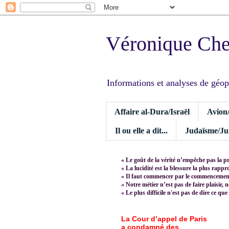
Véronique Ch
Informations et analyses de géopoli
Affaire al-Dura/Israël
Avion
Il ou elle a dit...
Judaïsme/Jui
« Le goût de la vérité n’empêche pas la p
« La lucidité est la blessure la plus rapp
« Il faut commencer par le commencement,
« Notre métier n’est pas de faire plaisir, 
« Le plus difficile n'est pas de dire ce que
La Cour d’appel de Paris
a condamné des