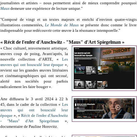
journalistes et artistes – nous permettent ainsi de mieux comprendre pourquoi
Maus
demeure une expérience de lecture unique."
"Composé de vingt et un textes majeurs et enrichi d’environ quatre-vingts
illustrations commentées,
Le Monde de Maus
se présente donc comme le livre
indispensable pour redécouvrir cette œuvre à la résonance intemporelle."
« Récit de l'enfer d'Auschwitz - "Maus" d'Art Spiegelman »
« Choc culturel, renversement artistique,
œuvres coup de poing, Avant/après, la
nouvelle collection d’ARTE, «
Les
œuvres qui ont bousculé leur époque
»,
revient sur les grandes œuvres littéraires
et cinématographiques qui ont secoué,
alerté nos sociétés pour parfois
radicalement les faire bouger ».
Arte diffusera le 3 avril 2024 à 22 h
45,
dans le cadre de la collection «
Les
œuvres qui ont bousculé leur
époque
»,
«
Récit de l'enfer d'Auschwitz
- "Maus" d'Art Spiegelman
»,
documentaire de Pauline Horovitz.