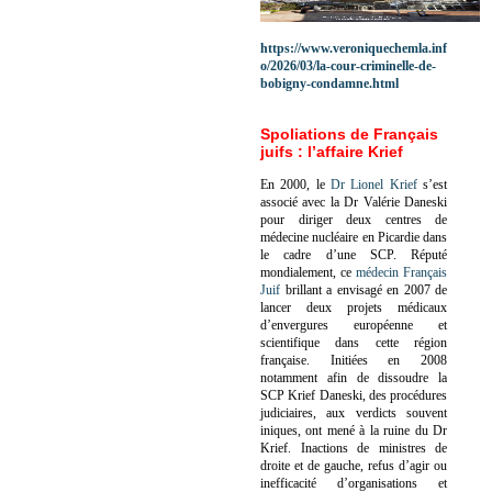
https://www.veroniquechemla.inf
o/2026/03/la-cour-criminelle-de-
bobigny-condamne.html
Spoliations de Français
juifs : l’affaire Krief
En 2000, le
Dr Lionel Krief
s’est
associé avec la Dr Valérie Daneski
pour diriger deux centres de
médecine nucléaire en Picardie dans
le cadre d’une SCP.
Réputé
mondialement, ce
médecin Français
Juif
brillant a envisagé en 2007 de
lancer deux projets médicaux
d’envergures européenne et
scientifique dans cette région
française.
Initiées en 2008
notamment afin de dissoudre la
SCP Krief Daneski, des procédures
judiciaires, aux verdicts souvent
iniques, ont mené à la ruine du Dr
Krief.
Inactions de ministres de
droite et de gauche, refus d’agir ou
inefficacité d’organisations et