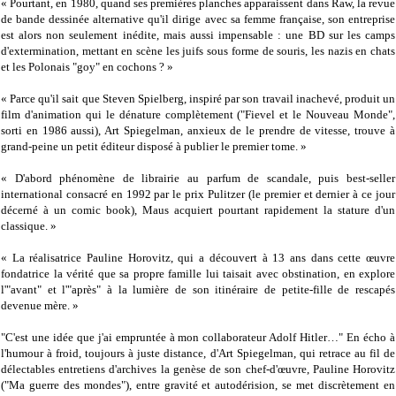
« Pourtant, en 1980, quand ses premières planches apparaissent dans Raw, la revue
de bande dessinée alternative qu'il dirige avec sa femme française, son entreprise
est alors non seulement inédite, mais aussi impensable : une BD sur les camps
d'extermination, mettant en scène les juifs sous forme de souris, les nazis en chats
et les Polonais "goy" en cochons ? »
« Parce qu'il sait que Steven Spielberg, inspiré par son travail inachevé, produit un
film d'animation qui le dénature complètement ("Fievel et le Nouveau Monde",
sorti en 1986 aussi), Art Spiegelman, anxieux de le prendre de vitesse, trouve à
grand-peine un petit éditeur disposé à publier le premier tome. »
« D'abord phénomène de librairie au parfum de scandale, puis best-seller
international consacré en 1992 par le prix Pulitzer (le premier et dernier à ce jour
décerné à un comic book), Maus acquiert pourtant rapidement la stature d'un
classique. »
« La réalisatrice Pauline Horovitz, qui a découvert à 13 ans dans cette œuvre
fondatrice la vérité que sa propre famille lui taisait avec obstination, en explore
l'"avant" et l'"après" à la lumière de son itinéraire de petite-fille de rescapés
devenue mère. »
"C'est une idée que j'ai empruntée à mon collaborateur Adolf Hitler…" En écho à
l'humour à froid, toujours à juste distance, d'Art Spiegelman, qui retrace au fil de
délectables entretiens d'archives la genèse de son chef-d'œuvre, Pauline Horovitz
("Ma guerre des mondes"), entre gravité et autodérision, se met discrètement en