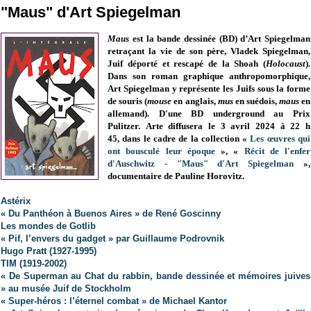
"Maus" d'Art Spiegelman
Maus
est la bande dessinée (BD) d’Art Spiegelman
retraçant la vie de son père, Vladek Spiegelman,
Juif déporté et rescapé de la Shoah (
Holocaust
).
Dans son roman graphique anthropomorphique,
Art Spiegelman y représente les Juifs sous la forme
de souris (
mouse
en anglais,
mus
en suédois,
maus
en
allemand).
D'une BD underground au Prix
Pulitzer.
Arte diffusera le 3 avril 2024 à 22 h
45,
dans le cadre de la collection «
Les œuvres qui
ont bousculé leur époque
»,
«
Récit de l'enfer
d'Auschwitz - "Maus" d'Art Spiegelman
»,
documentaire de Pauline Horovitz.
Astérix
« Du Panthéon à Buenos Aires » de René Goscinny
Les mondes de Gotlib
« Pif, l’envers du gadget » par Guillaume Podrovnik
Hugo Pratt (1927-1995)
TIM (1919-2002)
« De Superman au Chat du rabbin, bande dessinée et mémoires juives
» au musée Juif de Stockholm
« Super-héros : l’éternel combat » de Michael Kantor