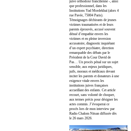
juive orthodoxe francilienne -, ainsi
que professionnel, dans les
Institutions Yad Mordekhaï (alors 4
rue Pavée, 75004 Paris).
Témoignages déchirants de jeunes
victimes traumatisées et de leurs
parents éprouvés, accusé souvent
dénué d’empathie envers les
victimes et en pleine inversion
accusatoire, diagnostic inquiétant
d’un expert psychiatre, direction
remarquable des débats par le
Président de la Cour David de
Pas… Un procès pénal sur un sujet
sensible, aux enjeux juridiques,
juifs, moraux et médicaux devant
inciter les parents et donateurs à une
exigence vitale envers les
institutions juives françaises
accueillant des enfants. Cet article
recourt, sans volonté de choquer,
aux termes précis pour désigner les
actes commis. J’évoquerai ce
procès lors de mon interview par
Radio Chalom Nitsan diffusée dès
le 26 mars 2026.