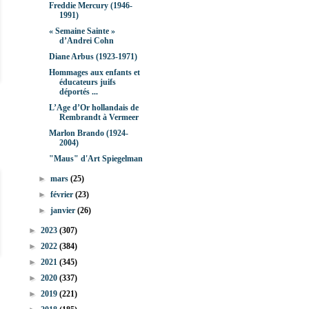
Freddie Mercury (1946-
1991)
« Semaine Sainte »
d’Andrei Cohn
Diane Arbus (1923-1971)
Hommages aux enfants et
éducateurs juifs
déportés ...
L’Age d’Or hollandais de
Rembrandt à Vermeer
Marlon Brando (1924-
2004)
"Maus" d'Art Spiegelman
►
mars
(25)
►
février
(23)
►
janvier
(26)
►
2023
(307)
►
2022
(384)
►
2021
(345)
►
2020
(337)
►
2019
(221)