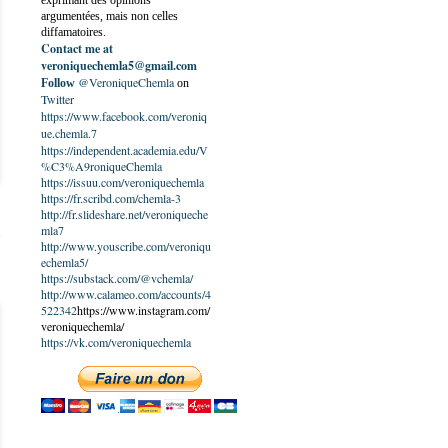
exprimant des opinions
argumentées, mais non celles
diffamatoires.
Contact me at
veroniquechemla5@gmail.com
@VeroniqueChemla
Follow
on
Twitter
https://www.facebook.com/veroniq
ue.chemla.7
https://independent.academia.edu/V
%C3%A9roniqueChemla
https://issuu.com/veroniquechemla
https://fr.scribd.com/chemla-3
http://fr.slideshare.net/veroniqueche
mla7
http://www.youscribe.com/veroniqu
echemla5/
https://substack.com/@vchemla/
http://www.calameo.com/accounts/4
522342
https://www.instagram.com/
veroniquechemla/
https://vk.com/veroniquechemla