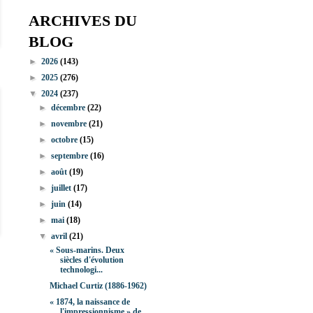
ARCHIVES DU
BLOG
►
2026
(143)
►
2025
(276)
▼
2024
(237)
►
décembre
(22)
►
novembre
(21)
►
octobre
(15)
►
septembre
(16)
►
août
(19)
►
juillet
(17)
►
juin
(14)
►
mai
(18)
▼
avril
(21)
« Sous-marins. Deux
siècles d'évolution
technologi...
Michael Curtiz (1886-1962)
« 1874, la naissance de
l'impressionnisme » de