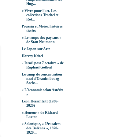
Hug...
« Vivre pour l’art. Les
collections Trachel et
Rot...
Poussin et Moïse, histoires
tissées
« Le temps des paysans »
de Stan Neumann
Le Japon sur Arte
Harvey Keitel
« Israël post 7 octobre » de
Raphaël Gotheil
Le camp de concentration
nazi d'Oranienbourg-
Sachs...
« L'économie selon Astérix
»
Léon Herschtritt (1936-
2020)
« Honour » de Richard
Laxton
« Salonique, « Jérusalem
des Balkans », 1870-
1920....