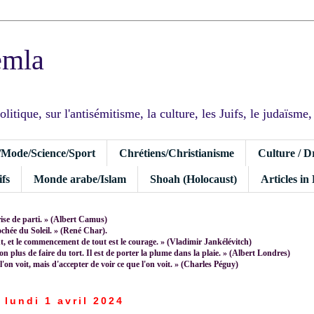
emla
tique, sur l'antisémitisme, la culture, les Juifs, le judaïsme, I
/Mode/Science/Sport
Chrétiens/Christianisme
Culture / D
fs
Monde arabe/Islam
Shoah (Holocaust)
Articles in
rise de parti. » (Albert Camus)
rochée du Soleil. » (René Char).
 et le commencement de tout est le courage. » (Vladimir Jankélévitch)
non plus de faire du tort. Il est de porter la plume dans la plaie. » (Albert Londres)
 l'on voit, mais d'accepter de voir ce que l'on voit. » (Charles Péguy)
lundi 1 avril 2024