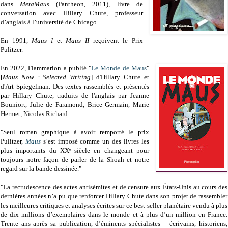
dans
MetaMaus
(Pantheon, 2011), livre de
conversation avec Hillary Chute, professeur
d’anglais à l’université de Chicago.
En 1991,
Maus I
et
Maus II
reçoivent le Prix
Pulitzer.
En 2022, Flammarion a publié "
Le Monde de Maus
"
[
Maus Now : Selected Writing
] d'Hillary Chute et
d'Art Spiegelman. Des textes rassemblés et présentés
par Hillary Chute, traduits de l'anglais par Jeanne
Bouniort, Julie de Faramond, Brice Germain, Marie
Hermet, Nicolas Richard.
"Seul roman graphique à avoir remporté le prix
Pulitzer,
Maus
s’est imposé comme un des livres les
plus importants du XXᵉ siècle en changeant pour
toujours notre façon de parler de la Shoah et notre
regard sur la bande dessinée."
"La recrudescence des actes antisémites et de censure aux États-Unis au cours des
dernières années n’a pu que renforcer Hillary Chute dans son projet de rassembler
les meilleures critiques et analyses écrites sur ce best-seller planétaire vendu à plus
de dix millions d’exemplaires dans le monde et à plus d’un million en France.
Trente ans après sa publication, d’éminents spécialistes – écrivains, historiens,