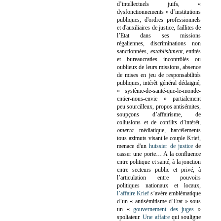
d’intellectuels juifs, «
dysfonctionnements » d’institutions
publiques, d'ordres professionnels
et d'auxiliaires de justice, faillites de
l’Etat dans ses missions
régaliennes, discriminations non
sanctionnées,
establishment
, entités
et bureaucraties incontrôlés ou
oublieux de leurs missions, absence
de mises en jeu de responsabilités
publiques, intérêt général dédaigné,
« système-de-santé-que-le-monde-
entier-nous-envie » partialement
peu sourcilleux, propos antisémites,
soupçons d’affairisme, de
collusions et de conflits d’intérêt,
omerta
médiatique, harcèlements
tous azimuts visant le couple Krief,
menace d'un
huissier de justice
de
casser une porte…
A la confluence
entre politique et santé, à la jonction
entre secteurs public et privé, à
l’articulation entre pouvoirs
politiques nationaux et locaux,
l’affaire Krief
s’avère emblématique
d’un « antisémitisme d’Etat » sous
un «
gouvernement des juges
»
spoliateur.
Une affaire
qui souligne