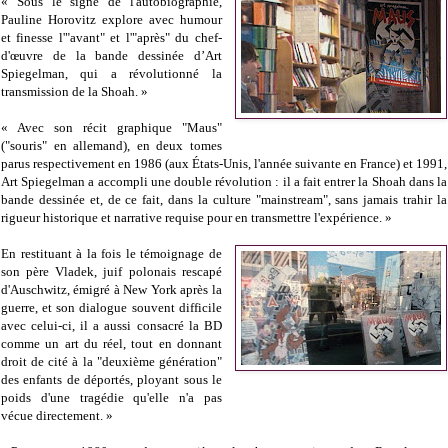
« Sous le signe de l'autobiographie,
Pauline Horovitz explore avec humour
et finesse l'"avant" et l'"après" du chef-
d'œuvre de la bande dessinée d’Art
Spiegelman, qui a révolutionné la
transmission de la Shoah. »
« Avec son récit graphique "Maus"
("souris" en allemand), en deux tomes
parus respectivement en 1986 (aux États-Unis, l'année suivante en France) et 1991,
Art Spiegelman a accompli une double révolution : il a fait entrer la Shoah dans la
bande dessinée et, de ce fait, dans la culture "mainstream", sans jamais trahir la
rigueur historique et narrative requise pour en transmettre l'expérience. »
En restituant à la fois le témoignage de
son père Vladek, juif polonais rescapé
d'Auschwitz, émigré à New York après la
guerre, et son dialogue souvent difficile
avec celui-ci, il a aussi consacré la BD
comme un art du réel, tout en donnant
droit de cité à la "deuxième génération"
des enfants de déportés, ployant sous le
poids d'une tragédie qu'elle n'a pas
vécue directement. »