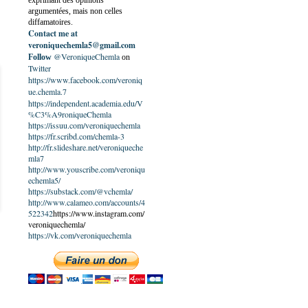
exprimant des opinions
argumentées, mais non celles
diffamatoires.
Contact me at
veroniquechemla5@gmail.com
@VeroniqueChemla
Follow
on
Twitter
https://www.facebook.com/veroniq
ue.chemla.7
https://independent.academia.edu/V
%C3%A9roniqueChemla
https://issuu.com/veroniquechemla
https://fr.scribd.com/chemla-3
http://fr.slideshare.net/veroniqueche
mla7
http://www.youscribe.com/veroniqu
echemla5/
https://substack.com/@vchemla/
http://www.calameo.com/accounts/4
522342
https://www.instagram.com/
veroniquechemla/
https://vk.com/veroniquechemla