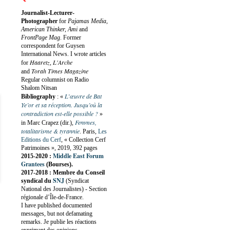
Journalist-Lecturer-
Photographer
for
Pajamas Media,
American Thinker, Ami
and
FrontPage Mag
. Former
correspondent for Guysen
International News. I wrote articles
Haaretz
L'Arche
for
,
Torah Times Magazine
and
Regular columnist on Radio
Shalom Nitsan
L’œuvre de Bat
Bibliography
:
«
Ye’or et sa réception. Jusqu’où la
contradiction est-elle possible ?
»
Femmes,
in Marc Crapez (dir.),
totalitarisme & tyrannie
. Paris,
Les
Editions du Cerf
, « Collection Cerf
Patrimoines », 2019, 392 pages
Middle East Forum
2015-2020 :
Grantees
(Bourses).
2017-2018 : Membre du Conseil
SNJ
syndical du
(Syndicat
National des Journalistes) - Section
régionale d’Île-de-France.
I have published documented
messages, but not defamating
remarks. Je publie les réactions