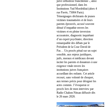
juive orthodoxe francilienne -, ainsi
que professionnel, dans les
Institutions Yad Mordekhaï (alors 4
rue Pavée, 75004 Paris).
Témoignages déchirants de jeunes
victimes traumatisées et de leurs
parents éprouvés, accusé souvent
dénué d’empathie envers les
victimes et en pleine inversion
accusatoire, diagnostic inquiétant
d’un expert psychiatre, direction
remarquable des débats par le
Président de la Cour David de
Pas… Un procès pénal sur un sujet
sensible, aux enjeux juridiques,
juifs, moraux et médicaux devant
inciter les parents et donateurs à une
exigence vitale envers les
institutions juives françaises
accueillant des enfants. Cet article
recourt, sans volonté de choquer,
aux termes précis pour désigner les
actes commis. J’évoquerai ce
procès lors de mon interview par
Radio Chalom Nitsan diffusée dès
le 26 mars 2026.