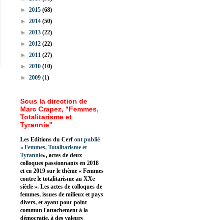
►
2015
(68)
►
2014
(50)
►
2013
(22)
►
2012
(22)
►
2011
(27)
►
2010
(10)
►
2009
(1)
Sous la direction de
Marc Crapez, "Femmes,
Totalitarisme et
Tyrannie"
Les Editions du Cerf
ont publié
«
Femmes, Totalitarisme et
Tyrannie
», actes de deux
colloques passionnants en 2018
et en 2019 sur le thème « Femmes
contre le totalitarisme au XXe
siècle ». Les actes de colloques de
femmes, issues de milieux et pays
divers, et ayant pour point
commun l'attachement à la
démocratie, à des valeurs