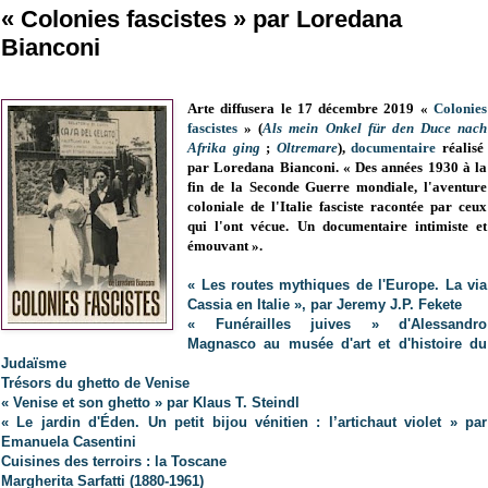
« Colonies fascistes » par Loredana
Bianconi
Arte diffusera le 17 décembre 2019 «
Colonies
fascistes
» (
Als mein Onkel für den Duce nach
Afrika ging
;
Oltremare
),
documentaire
réalisé
par Loredana Bianconi. « Des années 1930 à la
fin de la Seconde Guerre mondiale, l'aventure
coloniale de l'Italie fasciste racontée par ceux
qui l'ont vécue. Un documentaire intimiste et
émouvant ».
« Les routes mythiques de l'Europe. La via
Cassia en Italie », par Jeremy J.P. Fekete
« Funérailles juives » d'Alessandro
Magnasco au musée d'art et d'histoire du
Judaïsme
Trésors du ghetto de Venise
« Venise et son ghetto » par Klaus T. Steindl
« Le jardin d'Éden. Un petit bijou vénitien : l’artichaut violet » par
Emanuela Casentini
Cuisines des terroirs : la Toscane
Margherita Sarfatti (1880-1961)