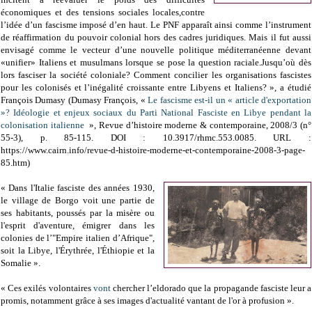
économiques et des tensions sociales locales,contre
l’idée d’un fascisme imposé d’en haut. Le PNF apparaît ainsi comme l’instrument
de réaffirmation du pouvoir colonial hors des cadres juridiques. Mais il fut aussi
envisagé comme le vecteur d’une nouvelle politique méditerranéenne devant
«unifier» Italiens et musulmans lorsque se pose la question raciale.Jusqu’où dès
lors fasciser la société coloniale? Comment concilier les organisations fascistes
pour les colonisés et l’inégalité croissante entre Libyens et Italiens? », a étudié
François Dumasy (Dumasy François, «
Le fascisme est-il un « article d'exportation
»? Idéologie et enjeux sociaux du Parti National Fasciste en Libye pendant la
colonisation italienne
», Revue d’histoire moderne & contemporaine, 2008/3 (n°
55-3), p. 85-115. DOI : 10.3917/rhmc.553.0085. URL :
https://www.cairn.info/revue-d-histoire-moderne-et-contemporaine-2008-3-page-
85.htm)
« Dans l'Italie fasciste des années 1930,
le village de Borgo voit une partie de
ses habitants, poussés par la misère ou
l'esprit d'aventure, émigrer dans les
colonies de l’"Empire italien d’Afrique",
soit la Libye, l'Érythrée, l'Éthiopie et la
Somalie ».
« Ces exilés volontaires
vont
chercher l’eldorado que la propagande fasciste leur a
promis, notamment grâce à ses images d'actualité vantant de l'or à profusion ».