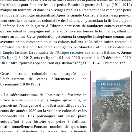
les Africains pour faire rire les plus petits. Ensuite la guerre de Libye (1911-1912)
marque un tournant, et dans les ouvrages publiés au moment de la campagne perce
la nouvelle idéologie nationaliste. Après la Grande Guerre, le fascisme au pouvoir
veut créer la « conscience coloniale » des Italiens, en y associant la littérature pour
l’enfance. Lors de la guerre d’Éthiopie paraissent de nombreux contes et romans
qui racontent la campagne militaire sous diverses formes fictionnelles, allant du
conte au roman. Cette production présentera la conquête éthiopienne comme une
aventure enthousiasmante pour les enfants italiens, et la colonisation comme un
immense bienfait pour les enfants indigènes. » (Mariella Colin, «
Des colonies à
l’Empire fasciste. La conquête de l’Afrique racontée aux enfants italiens
», Strenæ
[En ligne], 3 | 2012, mis en ligne le 04 mai 2016, consulté le 15 décembre 2019.
URL : http://journals.openedition.org/strenae/322 ; DOI : 10.4000/strenae.322)
Cette histoire coloniale est marquée par
l’établissement de camps d’internement en
Cyrénaïque (1930-1933).
« La «décolonisation» de l’histoire du fascisme en
Libye semble avoir été plus longue qu’ailleurs, ne
permettant l’émergence d’un débat scientifique qu’au
cours des années 1980,sur la violence coloniale et les
responsabilités. Ces polémiques ont laissé place
aujourd’hui à une histoire qui peine à s’affirmer
institutionnellement.Pourtant nombre de questions
incitent à réévaluer le poids des difficultés