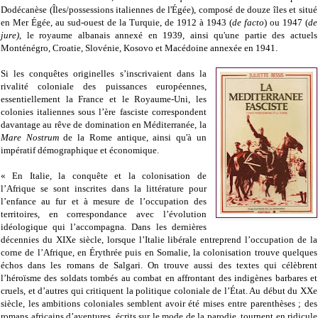
Dodécanèse (Îles/possessions italiennes de l'Égée), composé de douze îles et situé
en Mer Égée, au sud-ouest de la Turquie, de 1912 à 1943 (
de facto
) ou 1947 (
de
jure)
, le royaume albanais annexé en 1939, ainsi qu'une partie des actuels
Monténégro, Croatie, Slovénie, Kosovo et Macédoine annexée en 1941.
Si les conquêtes originelles s’inscrivaient dans la
rivalité coloniale des puissances européennes,
essentiellement la France et le Royaume-Uni, les
colonies italiennes sous l’ère fasciste correspondent
davantage au rêve de domination en Méditerranée, la
Mare Nostrum
de la Rome antique, ainsi qu'à un
impératif démographique et économique.
« En Italie, la conquête et la colonisation de
l’Afrique se sont inscrites dans la littérature pour
l’enfance au fur et à mesure de l’occupation des
territoires, en correspondance avec l’évolution
idéologique qui l’accompagna. Dans les dernières
décennies du XIXe siècle, lorsque l’Italie libérale entreprend l’occupation de la
corne de l’Afrique, en Érythrée puis en Somalie, la colonisation trouve quelques
échos dans les romans de Salgari. On trouve aussi des textes qui célèbrent
l’héroïsme des soldats tombés au combat en affrontant des indigènes barbares et
cruels, et d’autres qui critiquent la politique coloniale de l’État. Au début du XXe
siècle, les ambitions coloniales semblent avoir été mises entre parenthèses ; des
romans africains d’aventures, écrits sur le mode de la parodie, tournent en ridicule