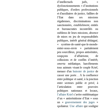
d’intellectuels juifs, «
dysfonctionnements » d’institutions
publiques, d'ordres professionnels
et d'auxiliaires de justice, faillites de
l’Etat dans ses missions
régaliennes, discriminations non
sanctionnées,
establishment
, entités
et bureaucraties incontrôlés ou
oublieux de leurs missions, absence
de mises en jeu de responsabilités
publiques, intérêt général dédaigné,
« système-de-santé-que-le-monde-
entier-nous-envie » partialement
peu sourcilleux, propos antisémites,
soupçons d’affairisme, de
collusions et de conflits d’intérêt,
omerta
médiatique, harcèlements
tous azimuts visant le couple Krief,
menace d'un
huissier de justice
de
casser une porte…
A la confluence
entre politique et santé, à la jonction
entre secteurs public et privé, à
l’articulation entre pouvoirs
politiques nationaux et locaux,
l’affaire Krief
s’avère emblématique
d’un « antisémitisme d’Etat » sous
un «
gouvernement des juges
»
spoliateur.
Une affaire
qui souligne