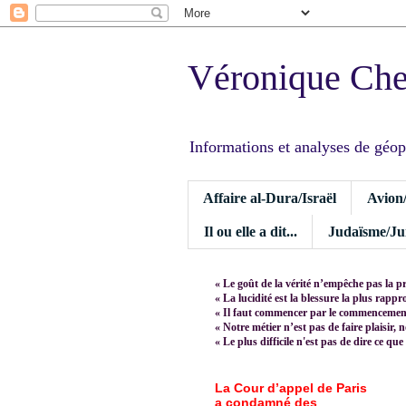
Véronique Ch
Informations et analyses de géopoli
Affaire al-Dura/Israël
Avion
Il ou elle a dit...
Judaïsme/Jui
« Le goût de la vérité n’empêche pas la p
« La lucidité est la blessure la plus rapp
« Il faut commencer par le commencement,
« Notre métier n’est pas de faire plaisir, 
« Le plus difficile n'est pas de dire ce que
La Cour d’appel de Paris
a condamné des