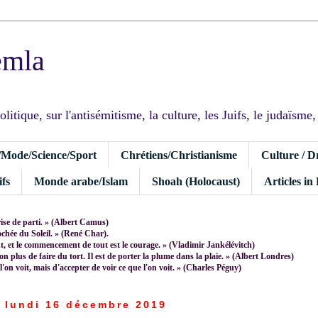
emla
tique, sur l'antisémitisme, la culture, les Juifs, le judaïsme, I
/Mode/Science/Sport
Chrétiens/Christianisme
Culture / D
fs
Monde arabe/Islam
Shoah (Holocaust)
Articles in
rise de parti. » (Albert Camus)
rochée du Soleil. » (René Char).
 et le commencement de tout est le courage. » (Vladimir Jankélévitch)
non plus de faire du tort. Il est de porter la plume dans la plaie. » (Albert Londres)
 l'on voit, mais d'accepter de voir ce que l'on voit. » (Charles Péguy)
lundi 16 décembre 2019