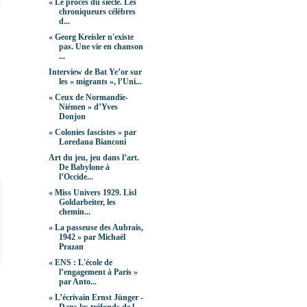
« Le procès du siècle. Les
chroniqueurs célèbres
d...
« Georg Kreisler n'existe
pas. Une vie en chanson
...
Interview de Bat Ye’or sur
les « migrants », l’Uni...
« Ceux de Normandie-
Niémen » d’Yves
Donjon
« Colonies fascistes » par
Loredana Bianconi
Art du jeu, jeu dans l’art.
De Babylone à
l’Occide...
« Miss Univers 1929. Lisl
Goldarbeiter, les
chemin...
« La passeuse des Aubrais,
1942 » par Michaël
Prazan
« ENS : L'école de
l’engagement à Paris »
par Anto...
« L’écrivain Ernst Jünger -