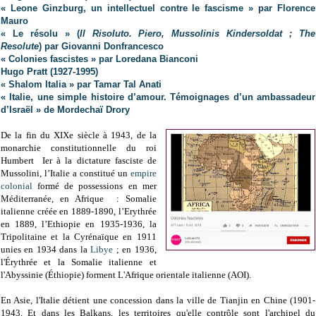
« Leone Ginzburg, un intellectuel contre le fascisme » par Florence
Mauro
« Le résolu » (
Il Risoluto. Piero, Mussolinis Kindersoldat ; The
Resolute
) par Giovanni Donfrancesco
« Colonies fascistes » par Loredana Bianconi
Hugo Pratt (1927-1995)
« Shalom Italia » par Tamar Tal Anati
« Italie, une simple histoire d’amour. Témoignages d’un ambassadeur
d’Israël » de Mordechaï Drory
De la fin du XIXe siècle à 1943, de la
monarchie constitutionnelle du roi
Humbert Ier à la dictature fasciste de
Mussolini, l’Italie a constitué un
empire
colonial
formé de possessions en mer
Méditerranée, en Afrique : Somalie
italienne créée en 1889-1890, l’Erythrée
en 1889, l’Ethiopie en 1935-1936, la
Tripolitaine et la Cyrénaïque en 1911
unies en 1934 dans la
Libye
; en 1936,
l'Érythrée et la Somalie italienne et
l'Abyssinie (Éthiopie) forment L'Afrique orientale italienne (AOI).
En Asie, l'Italie détient une concession dans la ville de Tianjin en Chine (1901-
1943. Et dans les Balkans, les territoires qu'elle contrôle sont l'archipel du