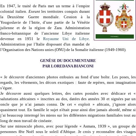
En 1947, le traité de Paris met un terme à l’empire
colonial italien.
Exeunt
les territoires conquis durant
la Deuxième Guerre mondiale. Cession à la
Yougoslavie de l’Istrie, d’une partie de la Vénétie
julienne et de la région de Zara. Administration
franco-britannique de l’ancienne Libye italienne
devenue en 1951 le
Royaume Uni de Libye
.
Administration par l’Italie disposant d'un mandat de
l’Organisation des Nations unies (ONU) de la Somalie italienne (1949-1960).
GENÈSE DU DOCUMENTAIRE
PAR LOREDANA BIANCONI
« Je découvre d'anciennes photos enfouies au fond d’une boîte. Les poses, les
regards, les vêtements, les décors exotiques : faute de repères, mon imagination
s’égare.
Je découvre aussi quelques lettres, des cartes postales avec dédicace et «
salutations africaines » inscrites au dos, datées des années 30 et signées par un
oncle que je n’ai jamais connu. De cet « exploit » africain, j’ignore alors
quasiment tout. En famille le sujet n'était pour ainsi dire jamais abordé, même si
j’ai beaucoup interrogé les miens sur les différentes migrations familiales tout au
long de mon travail de cinéaste.
Sur une minuscule photo, avec pour légende « Asmara, 1939 », un groupe de
personnes fête Noël sous le soleil d'Afrique. Je crois y reconnaître des visages