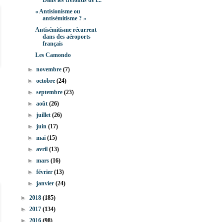
Dans les tréfonds de l...
« Antisionisme ou
antisémitisme ? »
Antisémitisme récurrent
dans des aéroports
français
Les Camondo
►
novembre
(7)
►
octobre
(24)
►
septembre
(23)
►
août
(26)
►
juillet
(26)
►
juin
(17)
►
mai
(15)
►
avril
(13)
►
mars
(16)
►
février
(13)
►
janvier
(24)
►
2018
(185)
►
2017
(134)
►
2016
(98)