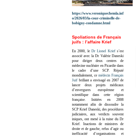
https://www.veroniquechemla.inf
o/2026/03/la-cour-criminelle-de-
bobigny-condamne.html
Spoliations de Français
juifs : l’affaire Krief
En 2000, le
Dr Lionel Krief
s’est
associé avec la Dr Valérie Daneski
pour diriger deux centres de
médecine nucléaire en Picardie dans
le cadre d’une SCP.
Réputé
mondialement, ce
médecin Français
Juif
brillant a envisagé en 2007 de
lancer deux projets médicaux
d’envergures européenne et
scientifique dans cette région
française.
Initiées en 2008
notamment afin de dissoudre la
SCP Krief Daneski, des procédures
judiciaires, aux verdicts souvent
iniques, ont mené à la ruine du Dr
Krief.
Inactions de ministres de
droite et de gauche, refus d’agir ou
inefficacité d’organisations et