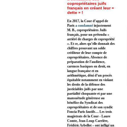
copropriétaires juifs
français en créant leur «
dette » !
En 2017, la Cour d’appel de
Paris
a condamné
injustement
M. B., copropriétaires Juifs
français, pour un prétendu «
arriéré de charges de copropriété
». Et ce, alors qu’elle donnait des
chiffres prouvant un solde
créditeur de leur compte de
copropriétaires. Absence de
préparation de l’audience,
carences basiques en droit, en
langue française et en
arithmétique, déni d’un procès
équitable notamment en violant
les droits de la défense des
justiciables juifs par une
partialité choquante et par une
mansuétude généreuse au
bénéfice du Syndicat des
copropriétaires et de son syndic
Foncia Paris fautifs… Les trois
magistrats de la Cour - Laure
Comte, Jean-Loup Carrière,
Frédéric Arbellot – ont infligé un