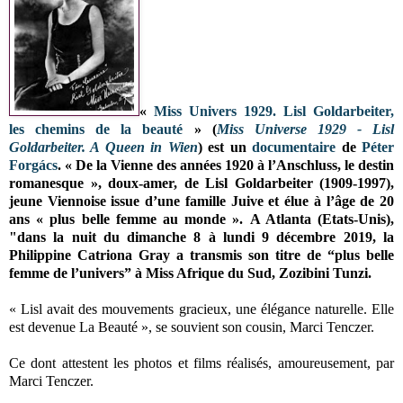
«
Miss Univers 1929. Lisl Goldarbeiter,
les chemins de la beauté
» (
Miss Universe 1929 - Lisl
Goldarbeiter. A Queen in Wien
) est un
documentaire
de
Péter
Forgács
. « De la Vienne des années 1920 à l’Anschluss, le destin
romanesque », doux-amer, de Lisl Goldarbeiter (1909-1997),
jeune Viennoise issue d’une famille Juive et élue à l’âge de 20
ans « plus belle femme au monde ».
A Atlanta (Etats-Unis),
"dans la nuit du dimanche 8 à lundi 9 décembre 2019, la
Philippine Catriona Gray a transmis son titre de “plus belle
femme de l’univers” à Miss Afrique du Sud, Zozibini Tunzi.
« Lisl avait des mouvements gracieux, une élégance naturelle. Elle
est devenue La Beauté », se souvient son cousin, Marci Tenczer.
Ce dont attestent les photos et films réalisés, amoureusement, par
Marci Tenczer.