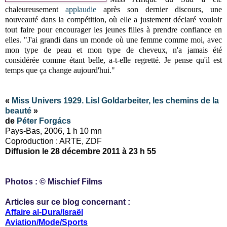
chaleureusement
applaudie
après son dernier discours, une
nouveauté dans la compétition, où elle a justement déclaré vouloir
tout faire pour encourager les jeunes filles à prendre confiance en
elles. "J'ai grandi dans un monde où une femme comme moi, avec
mon type de peau et mon type de cheveux, n'a jamais été
considérée comme étant belle, a-t-elle regretté. Je pense qu'il est
temps que ça change aujourd'hui."
«
Miss Univers 1929. Lisl Goldarbeiter, les chemins de la
beauté
»
de
Péter
Forgács
Pays-Bas, 2006, 1 h 10 mn
Coproduction : ARTE, ZDF
Diffusion le 28 décembre 2011 à 23 h 55
Photos : ©
Mischief Films
Articles sur ce blog concernant :
Affaire al-Dura/Israël
Aviation/Mode/Sports