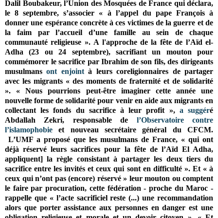
Dalil Boubakeur, l’Union des Mosquées de France qui déclara,
le 8 septembre, s’associer « à l’appel du pape François à
donner une espérance concrète à ces victimes de la guerre et de
la faim par l’accueil d’une famille au sein de chaque
communauté religieuse ».
A l'approche de la fête de l’Aïd el-
Adha (23 ou 24 septembre), sacrifiant un mouton pour
commémorer le sacrifice par Ibrahim de son fils, des dirigeants
musulmans
ont enjoint
à leurs coreligionnaires de partager
avec les migrants « des moments de fraternité et de solidarité
».
« Nous pourrions peut-être imaginer cette année une
nouvelle forme de solidarité pour venir en aide aux migrants en
collectant les fonds du sacrifice à leur profit »,
a suggér
é
Abdallah Zekri, responsable de
l’Observatoire contre
l’islamophobie
et nouveau secrétaire général du CFCM.
L’UMF a proposé que les musulmans de France, « qui ont
déjà réservé leurs sacrifices pour la fête de l’Aïd El Adha,
appliquent] la règle consistant à partager les deux tiers du
sacrifice entre les invités et ceux qui sont en difficulté ». Et « à
ceux qui n’ont pas (encore) réservé » leur mouton ou comptent
le faire par procuration, cette fédération - proche du Maroc -
rappelle que « l’acte sacrificiel reste (...) une recommandation
alors que porter assistance aux personnes en danger est une
obligation religieuse et morale et un devoir citoyen ». « Et