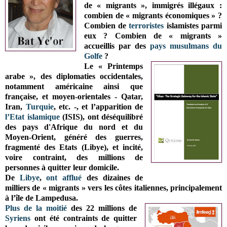
de « migrants », immigrés illégaux :
combien de « migrants économiques » ?
Combien de
terroristes
islamistes parmi
eux ? Combien de « migrants »
accueillis par des
pays musulmans du
Golfe
?
Le « Printemps
arabe », des diplomaties occidentales,
notamment américaine ainsi que
française, et moyen-orientales - Qatar,
Iran,
Turquie
, etc. -, et l’apparition de
l’Etat islamique
(ISIS), ont déséquilibré
des pays d'Afrique du nord et du
Moyen-Orient, généré des guerres,
fragmenté des Etats (Libye), et incité,
voire contraint, des millions de
personnes à quitter leur domicile.
De
Libye
,
ont afflué
des dizaines de
milliers de « migrants » vers les côtes italiennes, principalement
à l’île de Lampedusa.
Plus de la moitié
des 22 millions de
Syriens
ont été contraints de quitter