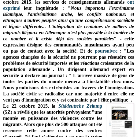
octobre 2015, les services de renseignements allemands
ont
exprimé
leur inquiétude : "
Nous importons l'extrémisme
islamique, l'antisémitisme arabe, les conflits nationaux et
ethniques d'autres peuples ainsi qu'une compréhension sociétale
et légale différente... L'intégration de centaines de milliers de
migrants illégaux en Allemagne n'est plus possible à la lumière de
ce nombre et il existe déjà des sociétés parallèles
" - cette
expression désigne des communautés musulmanes ayant peu
ou pas de contact avec la société. Et de
poursuivre
: "Les
agences chargées de la sécurité ne pourront pas résoudre ces
problèmes de sécurité importés et les réactions croissantes de la
population allemande". Un dirigeant allemand expert en
sécurité a déclaré au journal : " L'arrivée massive de gens de
toutes les parties du monde mènera à l'instabilité chez nous.
Nous produisons des extrémistes au travers de l'immigration.
La société civile se radicalise car une majorité d'entre elle ne
veut pas d'immigration et y est contrainte par l'élite politique".
Le 22 octobre 2015, la
Süddeutsche Zeitung
(SZ) a révélé que les autorités prévoyaient "une
montée en puissance des violences contre les
migrants. Alors que plus de 500 attaques ont été
recensées cette année contre des centres
d’accueil, “il faut s’attendre à ce que la scène