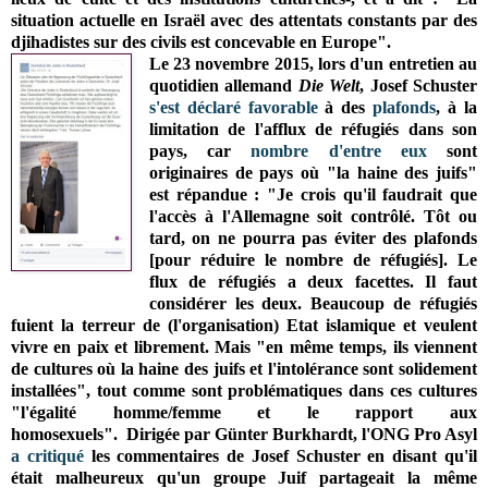
situation actuelle en Israël avec des attentats constants par des
djihadistes sur des civils est concevable en Europe".
Le 23 novembre 2015, lors d'un entretien
au
quotidien allemand
Die Welt
,
Josef Schuster
s'est déclaré favorable
à des
plafonds
, à la
limitation de l'afflux de réfugiés dans son
pays, car
nombre d'entre eux
sont
originaires de pays où "la haine des juifs"
est répandue :
"Je crois qu'il faudrait que
l'accès à l'Allemagne soit contrôlé. Tôt ou
tard, on ne pourra pas éviter des plafonds
[pour réduire le nombre de réfugiés].
Le
flux de réfugiés a deux facettes. Il faut
considérer les deux. Beaucoup de réfugiés
fuient la terreur de (l'organisation) Etat islamique et veulent
vivre en paix et librement. Mais "en même temps, ils viennent
de cultures où la haine des juifs et l'intolérance sont solidement
installées", tout comme sont problématiques dans ces cultures
"l'égalité homme/femme et le rapport aux
homosexuels".
Dirigée par
Günter Burkhardt, l
'ONG Pro Asyl
a critiqué
les commentaires de Josef Schuster en disant qu'il
était malheureux qu'un groupe Juif partageait la même