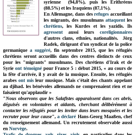
syrienne (94,8%), puis les Erithréens
(88.5%) et les Iraquiens (87,1%).
En Allemagne, dans des
refuges
accueillant
les migrants, des musulmans
attaquent
les
chrétiens
, les Kurdes et les yazidis. Ils
agressent
aussi leurs
coreligionnaires
d'autres clans, ethnies, nationalités. Jörg
Radek, dirigeant d'un syndicat de la police
germanique
a suggéré
, fin septembre 2015, que les réfugiés
chrétiens seront accueillis dans des centres distincts de ceux
pour les "migrants" musulmans. Des chrétiens d'Irak et de
Syrie
ont témoigné
pour France 5 : début 2015,
« au cours de
la fête d'arrivée, il y avait de la musique. Ensuite, les réfugiés
arabes
ont mis
leur musique. Mais c'était des chants appelant
au djihad. les bénévoles allemands ne comprenaient rien et ne
faisaient qu'applaudir »
"
Nous observons que les Salafistes apparaissent dans ces abris,
déguisés en volontaires et aidants, cherchant délibérément à
contacter les réfugiés pour les inviter dans leurs mosquées et les
recruter pour leur cause
",
a déclaré
Hans-Georg Maaßen, chef
du renseignement allemand. Un recrutement observable aussi
en
Norvège
.
Trafic de drogues
,
vols
,
rixes
,
viols
,
en particulier dans les