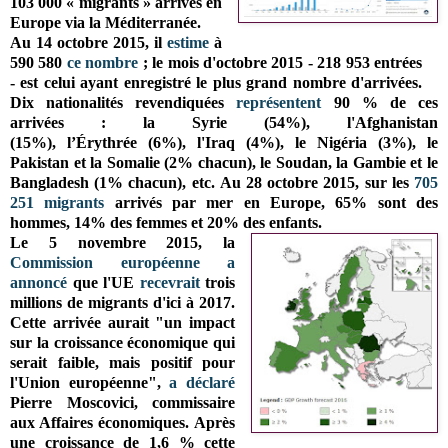
103 000 « migrants » arrivés en
Europe via la Méditerranée.
Au 14 octobre 2015, il
estime
à
590 580
ce nombre
; le mois d'octobre 2015 - 218 953 entrées
- est celui ayant enregistré le plus grand nombre d'arrivées.
Dix nationalités revendiquées
représentent
90 % de ces
arrivées : la Syrie (54%), l'Afghanistan
(15%), l’Érythrée (6%), l'Iraq (4%), le Nigéria (3%), le
Pakistan et la Somalie (2% chacun), le Soudan, la Gambie et le
Bangladesh (1% chacun), etc.
Au 28 octobre 2015, sur les
705
251 migrants
arrivés par mer en Europe, 65% sont des
hommes, 14% des femmes et 20% des enfants.
Le 5 novembre 2015, la
Commission européenne
a
annoncé
que l'UE
recevrait
trois
millions de migrants d'ici à 2017.
Cette arrivée aurait "un impact
sur la croissance économique qui
serait faible, mais positif pour
l'Union européenne",
a déclaré
Pierre Moscovici, commissaire
aux Affaires économiques. Après
une croissance de 1,6 % cette