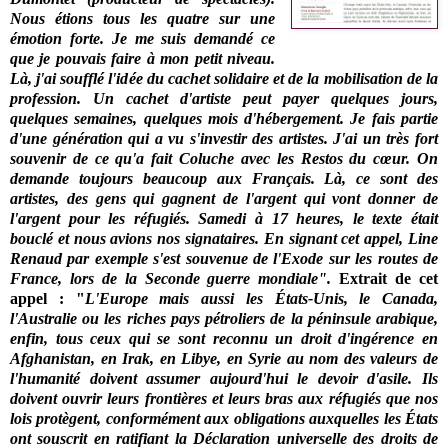
Nous étions tous les quatre sur une
émotion forte. Je me suis demandé ce
que je pouvais faire à mon petit niveau.
Là, j'ai soufflé l'idée du cachet solidaire et de la mobilisation de la
profession. Un cachet d'artiste peut payer quelques jours,
quelques semaines, quelques mois d'hébergement. Je fais partie
d'une génération qui a vu s'investir des artistes. J'ai un très fort
souvenir de ce qu'a fait Coluche avec les Restos du cœur. On
demande toujours beaucoup aux Français. Là, ce sont des
artistes, des gens qui gagnent de l'argent qui vont donner de
l'argent pour les réfugiés. Samedi à 17 heures, le texte était
bouclé et nous avions nos signataires. En signant cet appel, Line
Renaud par exemple s'est souvenue de l'Exode sur les routes de
France, lors de la Seconde guerre mondiale".
Extrait de cet
appel :
"
L'Europe mais aussi les États-Unis, le Canada,
l'Australie ou les riches pays pétroliers de la péninsule arabique,
enfin, tous ceux qui se sont reconnu un droit d'ingérence en
Afghanistan, en Irak, en Libye, en Syrie au nom des valeurs de
l'humanité doivent assumer aujourd'hui le devoir d'asile. Ils
doivent ouvrir leurs frontières et leurs bras aux réfugiés que nos
lois protègent, conformément aux obligations auxquelles les États
ont souscrit en ratifiant la Déclaration universelle des droits de