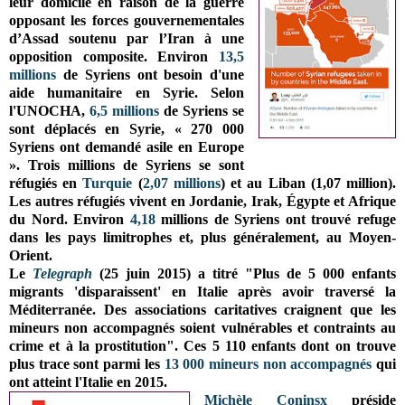
leur domicile en raison de la guerre
opposant les forces gouvernementales
d’Assad soutenu par l’Iran à une
opposition composite. Environ
13,5
millions
de Syriens ont besoin d'une
aide humanitaire en Syrie. Selon
l'UNOCHA,
6,5 millions
de Syriens se
sont déplacés en Syrie, « 270 000
Syriens ont demandé asile en Europe
». Trois millions de Syriens se sont
réfugiés en
Turquie
(
2,07 millions
) et au Liban (1,07 million).
Les autres réfugiés vivent en Jordanie, Irak, Égypte et Afrique
du Nord. Environ
4,18
millions de Syriens ont trouvé refuge
dans les pays limitrophes et, plus généralement, au Moyen-
Orient.
Le
Telegraph
(25 juin 2015) a titré "Plus de 5 000 enfants
migrants 'disparaissent' en Italie après avoir traversé la
Méditerranée. Des associations caritatives craignent que les
mineurs non accompagnés soient vulnérables et contraints au
crime et à la
prostitution". Ces 5 110 enfants dont on trouve
plus trace sont parmi les
13 000 mineurs non accompagnés
qui
ont atteint l'Italie en 2015.
Michèle Coninsx
préside