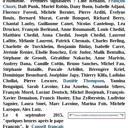
d'humanité
." Premiers signataires : Line Renaud,
François
Cluzet
, Daft Punk, Muriel Robin, Dany Boon, Isabelle Adjani,
Florence Foresti, Michèle Bernier, Pierre Arditi, Évelyne
Bouix, Bernard Murat, Carole Bouquet, Richard Berry,
Chantal Lauby, Guillaume Canet, Nicolas Canteloup, Léa
Drucker, François Berléand, Anne Roumanoff, Louis Chedid,
Matthieu Chedid, Anna Chedid, Joseph Chedid, Laurent
Lafitte, Mélanie Laurent, Patrick Chesnais, Charles Berling,
Charlotte de Turckheim, Benjamin Biolay, Isabelle Carré,
Jérémie Renier, Élodie Bouchez, Éric Judor, Malik Bentalha,
Stéphane de Groodt, Géraldine Nakache, Anne Marivin,
Audrey Dana, Camille Cottin, Bruno Sanches, Michel Fau,
Stéphanie Bataille, Pascale Arbillot, Bérengère Krief,
Dominique Besnehard, Joséphine Japy, Thierry Klifa, Ladislas
Chollat, Pierre Lescure,
Danièle Thompson
, Yamina
Benguigui, Sarah Lavoine, Lisa Azuelos, Amanda Sthers,
François Morel, Lorànt Deutsch, Michel Boujenah, François-
Xavier Demaison, Francis Huster, Elsa Zylberstein, Ludivine
Sagnier, Laura Smet, Marc Lavoine, Marina Foïs, Michèle
Laroque, Alex Lutz.
Le 6 septembre 2015,
"quelques heures après le pape
François", le
Conseil français