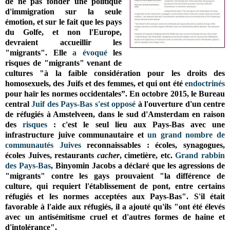
de ne pas fonder une politique
d'immigration sur la seule
émotion, et sur le fait que les pays
du Golfe, et non l'Europe,
devraient accueillir les
"migrants".
Elle
a évoqué
les
risques de "migrants" venant de
cultures "à la faible considération pour les droits des
homosexuels, des Juifs et des femmes, et qui ont été
endoctrinés
pour haïr les normes occidentales”. En octobre 2015, le Bureau
central
Juif des Pays-Bas
s'est opposé
à l'ouverture d'un centre
de réfugiés à Amstelveen, dans le sud d'Amsterdam en raison
des
risques
: c'est le seul lieu aux Pays-Bas avec une
infrastructure juive communautaire et
un grand nombre de
communautés
Juives
reconnaissables : écoles, synagogues,
écoles Juives, restaurants
cacher
, cimetière, etc.
Grand rabbin
des Pays-Bas
, Binyomin Jacobs a déclaré que les agressions de
"migrants" contre les gays prouvaient "la différence de
culture, qui requiert l'établissement de pont, entre certains
réfugiés et les normes acceptées aux Pays-Bas". S'il était
favorable à l'aide aux réfugiés, il a ajouté qu'ils "ont été élevés
avec un antisémitisme cruel et d'autres formes de haine et
d'intolérance".