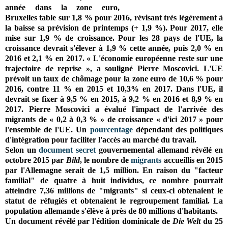
année dans la zone euro,
Bruxelles table sur 1,8 % pour 2016, révisant très légèrement à
la baisse sa prévision de printemps (+ 1,9 %). Pour 2017, elle
mise sur 1,9 % de croissance. Pour les 28 pays de l'UE, la
croissance devrait s'élever à 1,9 % cette année, puis 2,0 % en
2016 et 2,1 % en 2017. « L'économie européenne reste sur une
trajectoire de reprise », a souligné Pierre Moscovici. L'UE
prévoit un taux de chômage pour la zone euro de
10,6 % pour
2016, contre 11 % en 2015 et 10,3% en 2017. Dans l'UE, il
devrait se fixer à 9,5 % en 2015, à 9,2 % en 2016 et 8,9 % en
2017.
Pierre Moscovici a évalué l'impact de l'arrivée des
migrants de « 0,2 à 0,3 % » de croissance « d'ici 2017 » pour
l'ensemble de l'UE. Un
pourcentage
dépendant des politiques
d'intégration pour faciliter l'accès au marché du travail.
Selon un
document secret
gouvernemental allemand révélé en
octobre 2015 par
Bild
, le nombre de
migrants
accueillis en 2015
par l'Allemagne serait de 1,5 million. En raison du "facteur
familial" de quatre à huit individus, ce nombre pourrait
atteindre 7,36 millions de "migrants" si ceux-ci obtenaient le
statut de réfugiés et obtenaient le regroupement familial. La
population allemande s'élève à près de 80 millions d'habitants.
Un document révélé par l'édition dominicale de
Die Welt
du 25