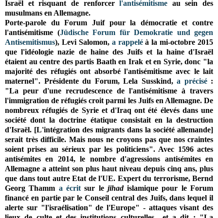
Israël et risquant de renforcer
l'antisémitisme
au sein des
musulmans en Allemagne.
Porte-parole du Forum Juif pour la démocratie et contre
l'antisémitisme (
Jüdische Forum für Demokratie und gegen
Antisemitismus
), Levi Salomon,
a rappelé
à la mi-octobre 2015
que l'idéologie nazie de haine des Juifs et la haine d'Israël
étaient au centre des partis Baath en Irak et en Syrie, donc "la
majorité des réfugiés ont absorbé l'antisémitisme avec le lait
maternel". Présidente du Forum,
Lela Susskind,
a précisé
:
"La peur d'une recrudescence de l'antisémitisme à travers
l'immigration de réfugiés croit parmi les Juifs en Allemagne. De
nombreux réfugiés de Syrie et d'Iraq ont été élevés dans une
société dont la doctrine étatique consistait en la destruction
d'Israël. [L'intégration des migrants dans la société allemande]
serait très difficile. Mais nous ne croyons pas que nos craintes
soient prises au sérieux par les politiciens". Avec 1596 actes
antisémites en 2014, le nombre d'agressions antisémites en
Allemagne a atteint son plus haut niveau depuis cinq ans, plus
que dans tout autre Etat de l'UE. Expert du terrorisme,
Bernd
Georg Thamm
a écrit
sur le
jihad
islamique pour le Forum
financé en partie par le Conseil central des Juifs, dans lequel il
alerte sur "l'israélisation" de l'Europe" - attaques visant des
lieux de culte et des institutions culturelles-, et a dit : "La