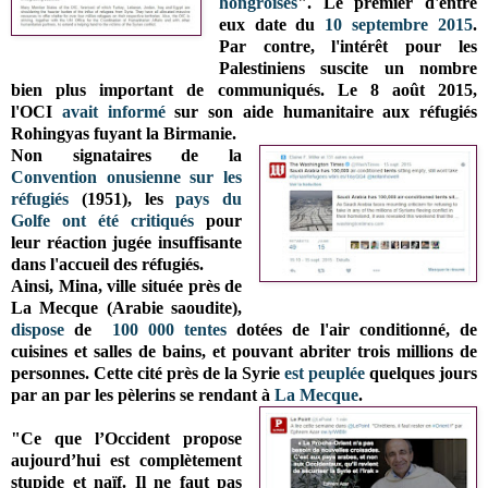
hongroises
". Le premier d'entre
eux date du
10 septembre 2015
.
Par contre, l'intérêt pour les
Palestiniens suscite un nombre
bien plus important de communiqués. Le 8 août 2015,
l'OCI
avait informé
sur son aide humanitaire aux réfugiés
Rohingyas fuyant la Birmanie.
Non signataires de la
Convention onusienne sur les
réfugiés
(1951), les
pays du
Golfe
ont été critiqués
pour
leur réaction jugée insuffisante
dans l'accueil des réfugiés.
Ainsi, Mina, ville située près de
La Mecque (Arabie saoudite),
dispose
de
100 000 tentes
dotées de l'air conditionné, de
cuisines et salles de bains, et pouvant abriter trois millions de
personnes. Cette cité près de la Syrie
est peuplée
quelques jours
par an par les pèlerins se rendant à
La Mecque
.
"Ce que l’Occident propose
aujourd’hui est complètement
stupide et naïf. Il ne faut pas