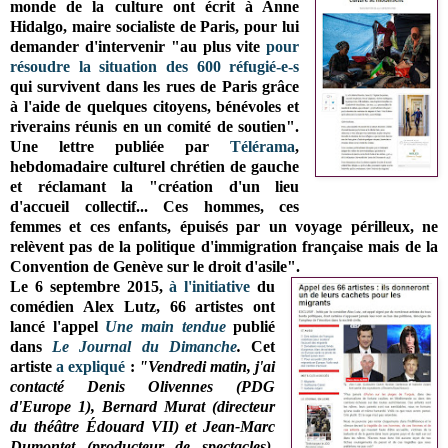
monde de la culture ont écrit à Anne
Hidalgo, maire socialiste de Paris, pour lui
demander d'intervenir "au plus vite
pour
résoudre la situation des 600 réfugié-e-s
qui survivent dans les rues de Paris grâce
à l'aide de quelques citoyens, bénévoles et
riverains réunis en un comité de soutien".
Une lettre publiée par
Télérama
,
hebdomadaire culturel chrétien de gauche
et réclamant la "création d'un lieu
d'accueil collectif... Ces hommes, ces
femmes et ces enfants, épuisés par un voyage périlleux, ne
relèvent pas de la politique d'immigration française mais de la
Convention de Genève sur le droit d'asile".
Le 6 septembre 2015,
à l'initiative
du
comédien Alex Lutz, 66 artistes ont
lancé l'appel
Une main tendue
publié
dans
Le Journal du Dimanche
.
Cet
artiste
a expliqué
:
"Vendredi matin, j'ai
contacté Denis Olivennes (PDG
d'Europe 1), Bernard Murat (directeur
du théâtre Édouard VII) et Jean-Marc
Dumontet (producteur de spectacles).