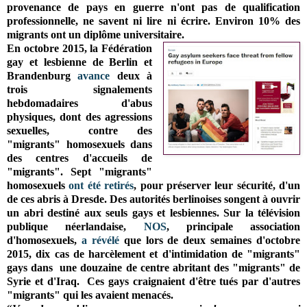
provenance de pays en guerre n'ont pas de qualification
professionnelle, ne savent ni lire ni écrire. Environ 10% des
migrants ont un diplôme universitaire.
En octobre 2015, la Fédération
gay et lesbienne de Berlin et
Brandenburg
avance
deux à
trois signalements
hebdomadaires d'abus
physiques, dont des agressions
sexuelles, contre des
"migrants" homosexuels dans
des centres d'accueils de
"migrants". Sept "migrants"
homosexuels
ont été retirés
, pour préserver leur sécurité, d'un
de ces abris à Dresde. Des autorités berlinoises songent à ouvrir
un abri destiné aux seuls gays et lesbiennes. Sur la télévision
publique néerlandaise,
NOS
, principale association
d'homosexuels,
a révélé
que lors de deux semaines d'octobre
2015, dix cas de harcèlement et d'intimidation de "migrants"
gays dans une douzaine de centre abritant des "migrants" de
Syrie et d'Iraq. Ces gays craignaient d'être tués par d'autres
"migrants" qui les avaient menacés.