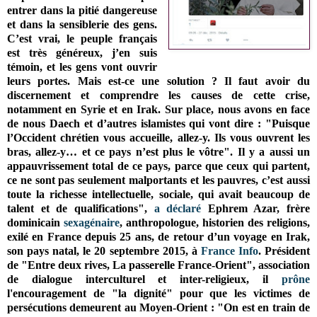
entrer dans la pitié dangereuse
et dans la sensiblerie des gens.
C’est vrai, le peuple français
est très généreux, j’en suis
témoin, et les gens vont ouvrir
leurs portes. Mais est-ce une solution ?
Il faut avoir du
discernement et comprendre les causes de cette crise,
notamment en Syrie et en Irak. Sur place, nous avons en face
de nous Daech et d’autres islamistes qui vont dire : "Puisque
l’Occident chrétien vous accueille, allez-y. Ils vous ouvrent les
bras, allez-y… et ce pays n’est plus le vôtre". Il y a aussi un
appauvrissement total de ce pays, parce que ceux qui partent,
ce ne sont pas seulement malportants et les pauvres, c’est aussi
toute la richesse intellectuelle, sociale, qui avait beaucoup de
talent et de qualifications",
a déclaré
Ephrem Azar, f
rère
dominicain
sexagénaire
, anthropologue, historien des religions,
exilé en France depuis 25 ans, de retour d’un voyage en Irak,
son pays natal,
le 20 septembre 2015, à
France Info
. Président
de
"Entre deux rives, La passerelle France-Orient", association
de dialogue interculturel et inter-religieux, i
l
prône
l'encouragement de "la dignité" pour que les victimes de
persécutions demeurent au Moyen-Orient : "On est en train de