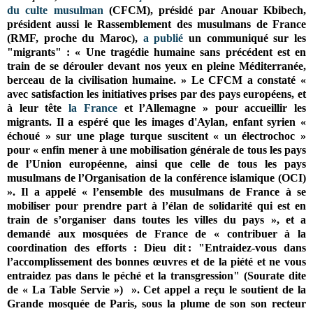
du culte musulman
(CFCM),
présidé par Anouar Kbibech,
président aussi le Rassemblement des musulmans de France
(RMF, proche du Maroc),
a
publié
un communiqué sur les
"migrants" :
« Une tragédie humaine sans précédent est en
train de se dérouler devant nos yeux en pleine Méditerranée,
berceau de la civilisation humaine. » Le CFCM a constaté
«
avec satisfaction les initiatives prises par des pays européens, et
à leur tête
la France
et l’Allemagne » pour accueillir les
migrants.
Il a espéré que les images d'Aylan, enfant syrien «
échoué » sur une plage turque suscitent « un électrochoc »
pour « enfin mener à une mobilisation générale de tous les pays
de l’Union européenne, ainsi que celle de tous les pays
musulmans de l’Organisation de la conférence islamique (OCI)
». Il a appelé
« l’ensemble des musulmans de France à se
mobiliser pour prendre part à l’élan de solidarité qui est en
train de s’organiser dans toutes les villes du pays », et a
demandé aux mosquées de France de « contribuer à la
coordination des efforts :
Dieu dit : "Entraidez-vous dans
l’accomplissement des bonnes œuvres et de la piété et ne vous
entraidez pas dans le péché et la transgression" (Sourate dite
de « La Table Servie »)
». Cet appel a reçu le soutient de
la
Grande mosquée de Paris, sous la plume de son son recteur