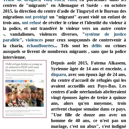
centres de "migrants" en Allemagne et Suède - en octobre
2015, la direction du centre d'asile de Tingsryd et le Bureau des
migrations
ont protégé
un "migrant" ayant violé un enfant de
trois ans,
ont refusé
de révéler le crime et l'identité du violeur à
la police, et ont transféré le violeur vers un autre centre
-,
vandalismes, violences diverses, "
système de justice
parallèle
",
violences
pour ceux soupçonnés de contrevenir à
la charia,
échauffourées
... Tels sont les
délits
ou crimes
auxquels se livrent de nombreux migrants , sans que la police
intervienne.
Depuis août 2015, Fatema Alkasem,
Syrienne âgée de 14 ans et enceinte,
a
disparu,
avec son époux âgé de 24 ans,
du centre d'accueil de réfugiés qui les
avaient accueillis aux Pays-Bas. Les
centres d'asile néerlandais abriteraient
vingt épouses âgées de treize à quinze
ans, alors qu'en moyenne, trois
arrivent chaque semaine dans ce pays.
"Une fille de douze ans avec un
homme de 40 ans, ce n'est pas un
mariage, c'est un abus", s'est indigné