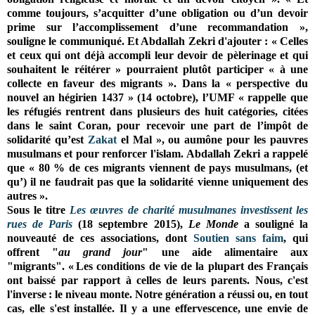
comme toujours, s’acquitter d’une obligation ou d’un devoir
prime sur l’accomplissement d’une recommandation »,
souligne le communiqué.
Et Abdallah Zekri d'ajouter : « Celles
et ceux qui ont déjà accompli leur devoir de pèlerinage et qui
souhaitent le réitérer » pourraient plutôt participer « à une
collecte en faveur des migrants ». D
ans la
«
perspective du
nouvel an hégirien 1437 » (14 octobre), l’UMF « rappelle que
les réfugiés rentrent dans plusieurs des huit catégories, citées
dans le saint Coran, pour recevoir une part de l’impôt de
solidarité qu’est
Zakat
el Mal », ou aumône pour les pauvres
musulmans et pour renforcer l'islam.
Abdallah Zekri
a rappelé
que « 80 % de ces migrants viennent de pays musulmans, (et
qu’) il ne faudrait pas que la solidarité vienne uniquement des
autres ».
Sous le titre
Les œuvres de charité musulmanes investissent les
rues de Paris
(
18 septembre 2015
),
Le Monde
a souligné la
nouveauté de ces associations, dont
Soutien sans faim
, qui
offrent "
au grand jour
" une aide alimentaire aux
"migrants". « Les conditions de vie de la plupart des Français
ont baissé par rapport à celles de leurs parents. Nous, c'est
l'inverse : le niveau monte. Notre génération a réussi ou, en tout
cas, elle s'est installée. Il y a une effervescence, une envie de