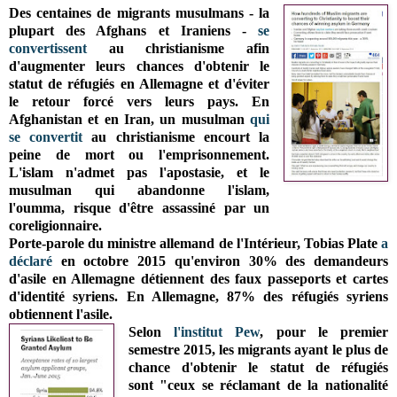
Des centaines de migrants musulmans - la
plupart des Afghans et Iraniens -
se
convertissent
au christianisme afin
d'augmenter leurs chances d'obtenir le
statut de réfugiés en Allemagne et d'éviter
le retour forcé vers leurs pays. En
Afghanistan et en Iran, un musulman
qui
se convertit
au christianisme encourt la
peine de mort ou l'emprisonnement.
L'islam n'admet pas l'apostasie, et le
musulman qui abandonne l'islam,
l'oumma, risque d'être assassiné par un
coreligionnaire.
Porte-parole du ministre allemand de l'Intérieur, Tobias Plate
a
déclaré
en octobre 2015 qu'environ 30% des demandeurs
d'asile en Allemagne détiennent des faux passeports et cartes
d'identité syriens. En Allemagne
, 87% des réfugiés syriens
obtiennent l'asile.
Selon
l'institut
Pew
, pour le premier
semestre 2015, les migrants ayant le plus de
chance d'obtenir le statut de réfugiés
sont
"ceux se réclamant de la nationalité