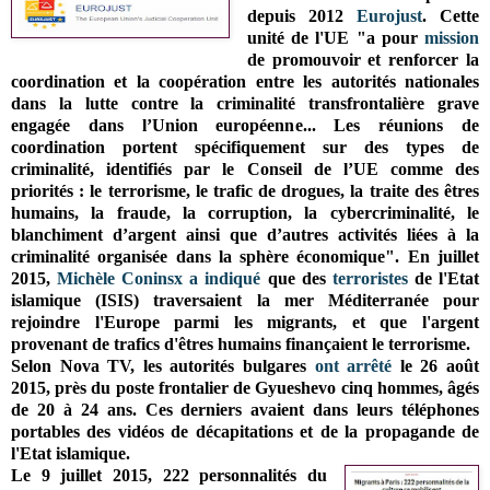
depuis 2012
Eurojust
. Cette
unité de l'UE "a pour
mission
de promouvoir et renforcer la
coordination et la coopération entre les autorités nationales
dans la lutte contre la criminalité transfrontalière grave
engagée dans l’Union européenne... Les réunions de
coordination portent spécifiquement sur des types de
criminalité, identifiés par le Conseil de l’UE comme des
priorités : le terrorisme, le trafic de drogues, la traite des êtres
humains, la fraude, la corruption, la cybercriminalité, le
blanchiment d’argent ainsi que d’autres activités liées à la
criminalité organisée dans la sphère économique". En juillet
2015,
Michèle Coninsx
a indiqué
que des
terroristes
de l'Etat
islamique (ISIS) traversaient la mer Méditerranée pour
rejoindre l'Europe parmi les migrants, et que l'argent
provenant de trafics d'êtres humains finançaient le terrorisme.
Selon Nova TV, les autorités bulgares
ont arrêté
le 26 août
2015,
près du poste frontalier de Gyueshevo cinq hommes, âgés
de 20 à 24 ans. Ces derniers avaient dans leurs téléphones
portables des vidéos de décapitations et de la propagande de
l'Etat islamique.
Le 9 juillet 2015, 222 personnalités du