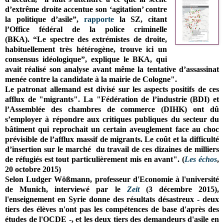
d’extrême droite accentue son ‘agitation’ contre
la politique d’asile”,
rapporte
la SZ, citant
l’Office fédéral de la police criminelle
(BKA).
“Le spectre des extrémistes de droite,
habituellement très hétérogène, trouve ici un
consensus idéologique”, explique le BKA, qui
avait réalisé son analyse avant même la tentative d’assassinat
menée contre la candidate à la mairie de Cologne".
Le patronat allemand est divisé sur les aspects positifs de ces
afflux de "migrants". La "Fédération de l’industrie (BDI) et
l’Assemblée des chambres de commerce (DIHK) ont dû
s’employer à répondre aux critiques publiques du secteur du
bâtiment qui reprochait un certain aveuglement face au choc
prévisible de l’afflux massif de migrants. Le coût et la difficulté
d’insertion sur le marché du travail de ces dizaines de milliers
de réfugiés est tout particulièrement mis en avant". (
Les échos
,
20 octobre 2015)
Selon Ludger Wößmann, professeur d'Economie à l'université
de Munich, interviewé par le
Zeit
(3 décembre 2015),
l'enseignement en Syrie donne des résultats désastreux - deux
tiers des élèves n'ont pas les compétences de base d'après des
études de l'OCDE -, et les deux tiers des demandeurs d'asile en