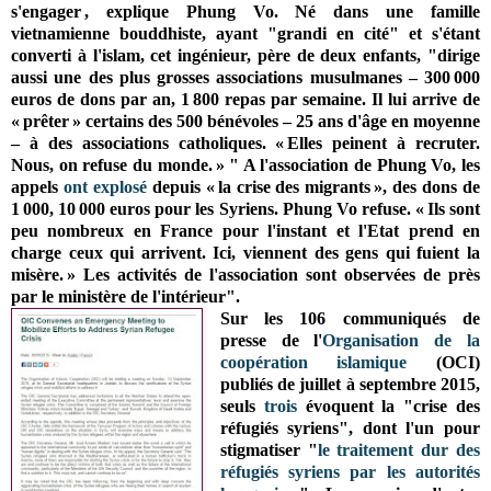
s'engager ,
explique Phung Vo. Né dans une famille
vietnamienne bouddhiste, ayant "grandi en cité" et s'étant
converti à l'islam, cet i
ngénieur, père de deux enfants, "dirige
aussi une des plus grosses associations musulmanes – 300 000
euros de dons par an, 1 800 repas par semaine.
Il lui arrive de
« prêter » certains des 500 bénévoles – 25 ans d'âge en moyenne
– à des associations catholiques. « Elles peinent à recruter.
Nous, on refuse du monde. » " A l'association de Phung Vo, les
appels
ont explosé
depuis « la crise des migrants », des dons de
1 000, 10 000 euros pour les Syriens. Phung Vo refuse. « Ils sont
peu nombreux en France pour l'instant et l'Etat prend en
charge ceux qui arrivent. Ici, viennent des gens qui fuient la
misère. » Les activités de l'association sont observées de près
par le ministère de l'intérieur".
Sur les 106 communiqués de
presse de l
'
Organisation de la
coopération islamique
(OCI)
publiés de juillet à septembre 2015,
seuls
trois
évoquent la "crise des
réfugiés syriens", dont l'un pour
stigmatiser "
le traitement dur des
réfugiés syriens par les autorités