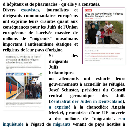
d'hôpitaux et de pharmacies - qu'elle y a constatés.
Divers
essayistes
, journalistes et
dirigeants communautaires européens
ont exprimé leurs craintes quant aux
conséquences pour les Juifs de l'Union
européenne de l'arrivée massive de
millions de "migrants" musulmans
important l'antisémitisme étatique et
religieux de leur pays d'origine.
Si
des
dirigeants
Juifs
britanniques
ou allemands ont exhorté leurs
gouvernements à accueillir les réfugiés,
Josef Schuster,
président du Conseil
central germanique des Juifs
(
Zentralrat der Juden in Deutschland
)
,
a exprimé
à la chancelière Angela
Merkel, promotrice d'une UE ouverte
à des millions de "migrants",
son
inquiétude
à l'égard de
migrants
venant de pays hostiles à