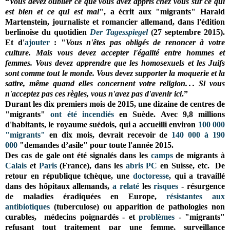
“
Vous devez oublier ce que vous avez appris chez vous sur ce qui
est bien et ce qui est mal
", a écrit aux "migrants" Harald
Martenstein, journaliste et romancier allemand, dans l'édition
berlinoise du quotidien
Der Tagesspiegel
(27 septembre 2015).
Et d'
ajouter
: "
Vous n'êtes pas obligés de renoncer à votre
culture. Mais vous devez accepter l'égalité entre hommes et
femmes. Vous devez apprendre que les homosexuels et les Juifs
sont comme tout le monde. Vous devez supporter la moquerie et la
satire, même quand elles concernent votre religion. . . Si vous
n'acceptez pas ces règles, vous n'avez pas d'avenir ici
.”
Durant les dix premiers mois de 2015, une dizaine de centres de
"migrants"
ont été incendiés
en Suède. Avec 9,8 millions
d'habitants, le royaume suédois, qui a accueilli environ
100 000
"migrants"
en dix mois, devrait recevoir de
140 000 à 190
000
"demandes d’asile" pour toute l'année 2015.
Des cas de gale ont été signalés dans les
camps
de migrants à
Calais
et
Paris
(France), dans les
abris PC
en Suisse, etc. De
retour en république tchèque, une
doctoresse
, qui a travaillé
dans des hôpitaux allemands,
a relaté
les
risques
- résurgence
de maladies éradiquées en Europe,
résistantes aux
antibiotiques
(tuberculose) ou apparition de pathologies non
curables,
médecins poignardés
- et
problèmes
- "migrants"
refusant tout traitement par une femme, surveillance