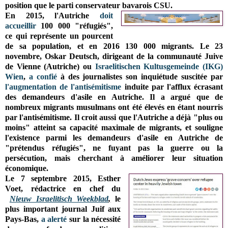
position que le parti conservateur bavarois CSU.
En 2015, l'Autriche
doit
accueillir
100 000 "réfugiés",
ce qui représente un pourcent
de sa population, et en 2016 130 000 migrants
. Le 23
novembre,
Oskar Deutsch, dirigeant de la communauté Juive
de Vienne (Autriche) ou
Israelitischen Kultusgemeinde (IKG)
Wien
,
a confié
à des journalistes son inquiétude suscitée par
l'augmentation de l'antisémitisme
induite par l'afflux écrasant
des demandeurs d'asile en Autriche. Il a argué que de
nombreux migrants musulmans ont été élevés en étant nourris
par l'antisémitisme. Il croit aussi que l'Autriche a déjà "plus ou
moins" atteint sa capacité maximale de migrants, et souligne
l'existence
parmi les demandeurs d'asile en Autriche
de
"prétendus réfugiés", ne fuyant pas la guerre ou la
persécution, mais cherchant à améliorer leur situation
économique.
Le 7 septembre 2015, Esther
Voet, rédactrice en chef du
Nieuw Israelitisch Weekblad
,
le
plus important journal Juif aux
Pays-Bas,
a alerté
sur la nécessité