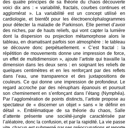
des quatre principes de sa théorie du chaos découverte
voici dix ans : « variabilité, fractals, courbes continues et
agglomérat ». La variabilité est un concept utilisé en
cardiologie, et bientôt pour les électroencéphalogrammes
pour détecter la maladie de Parkinson. Elle permet d’avoir
des niches, par de hauts reliefs, qui vont capter la lumière
dont la dispersion ou projection métamorphose alors le
tableau, en dramatisant parfois son atmosphère : le tableau
se découvre donc perpétuellement. « C’est fractal : la
répétition de mouvements donne une impression de force,
un effet de multidimension », ajoute l’artiste qui travaille la
dimension dans les deux sens : en soignant les reliefs de
quelques centimètres et en les renforçant par des reflets
dans l’eau, une transparence et des juxtapositions de
couleurs. Ce qui donne une impression de profondeur. Le
regard accroche par des nénuphars épanouis et poursuit
son cheminement en s’enfonçant dans l’étang (Nymphéa).
Par l’agglomération de points distincts, l’artiste propose au
spectateur de « discerner un objet » sans « le définir en
détail ». Emblématique de sa théorie du chaos, Salle
d’attente présente une société-jungle caractérisée par
l’aléatoire, donc la confusion, et par la rapidité. La vie passe
vite, chacun est submergé par ses préoccupations et reporte