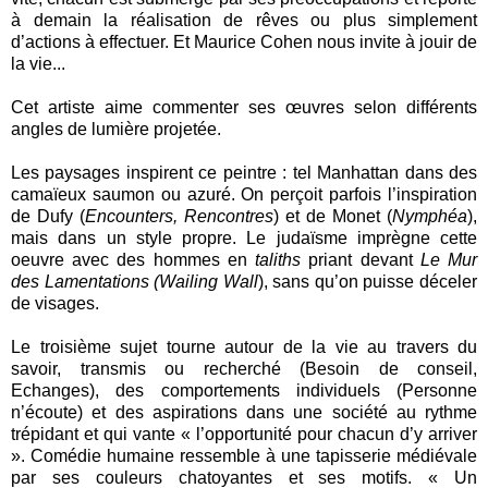
à demain la réalisation de rêves ou plus simplement
d’actions à effectuer. Et Maurice Cohen nous invite à jouir de
la vie...
Cet artiste aime commenter ses œuvres selon différents
angles de lumière projetée.
Les paysages inspirent ce peintre : tel Manhattan dans des
camaïeux saumon ou azuré. On perçoit parfois l’inspiration
de Dufy (
Encounters, Rencontres
) et de Monet (
Nymphéa
),
mais dans un style propre. Le judaïsme imprègne cette
oeuvre avec des hommes en
taliths
priant devant
Le Mur
des Lamentations (Wailing Wall
), sans qu’on puisse déceler
de visages.
Le troisième sujet tourne autour de la vie au travers du
savoir, transmis ou recherché (Besoin de conseil,
Echanges), des comportements individuels (Personne
n’écoute) et des aspirations dans une société au rythme
trépidant et qui vante « l’opportunité pour chacun d’y arriver
». Comédie humaine ressemble à une tapisserie médiévale
par ses couleurs chatoyantes et ses motifs. « Un