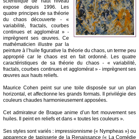
scientifique de haut niveau
expose depuis 1996. Les
quatre principes de sa théorie
du chaos découverte - «
variabilité, fractals, courbes
continues et agglomérat » -
imprègnent ses œuvres. Ce
mathématicien illustre par la
peinture à l’huile figurative la théorie du chaos, un terme peu
approprié car le chaos est en fait ordonné. Les quatre
caractéristiques de sa théorie du chaos - « variabilité,
fractals, courbes continues et agglomérat » - imprègnent ses
œuvres aux hauts reliefs.
Maurice Cohen peint sur une toile disposée sur un plan
horizontal, et affectionne les grands formats. Il privilégie des
couleurs chaudes harmonieusement apposées.
Cet admirateur de Braque anime d’un fort mouvement ses
huiles. Il peint en reliefs et dans « toutes les couleurs ».
Ses styles sont variés : impressionnisme (« Nympheas ») ou
apparence de tapisserie de la Renaissance (« La Comédie