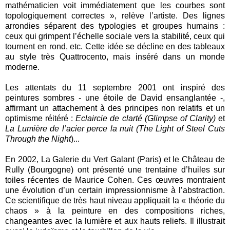
mathématicien voit immédiatement que les courbes sont
topologiquement correctes », relève l’artiste. Des lignes
arrondies séparent des typologies et groupes humains :
ceux qui grimpent l’échelle sociale vers la stabilité, ceux qui
tournent en rond, etc. Cette idée se décline en des tableaux
au style très Quattrocento, mais inséré dans un monde
moderne.
Les attentats du 11 septembre 2001 ont inspiré des
peintures sombres - une étoile de David ensanglantée -,
affirmant un attachement à des principes non relatifs et un
optimisme réitéré :
Eclaircie de clarté (Glimpse of Clarity)
et
La Lumière de l’acier perce la nuit (The Light of Steel Cuts
Through the Night
)...
En 2002, La Galerie du Vert Galant (Paris) et le Château de
Rully (Bourgogne) ont présenté une trentaine d’huiles sur
toiles récentes de Maurice Cohen. Ces œuvres montraient
une évolution d’un certain impressionnisme à l’abstraction.
Ce scientifique de très haut niveau appliquait la « théorie du
chaos » à la peinture en des compositions riches,
changeantes avec la lumière et aux hauts reliefs. Il illustrait