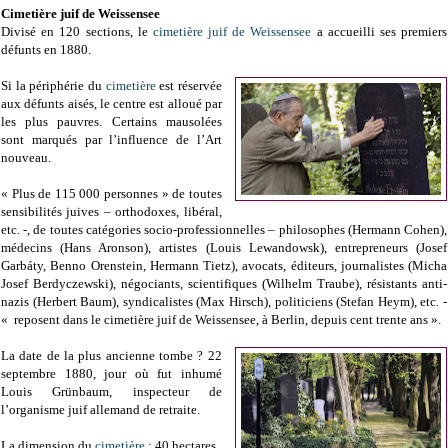
Cimetière juif de Weissensee
Divisé en 120 sections, le
cimetière juif de Weissensee
a accueilli ses premiers
défunts en 1880.
Si la périphérie du
cimetière
est réservée
aux défunts aisés, le centre est alloué par
les plus pauvres. Certains mausolées
sont marqués par l’influence de l’Art
nouveau.
« Plus de 115 000 personnes » de toutes
sensibilités juives – orthodoxes, libéral,
etc. -, de toutes catégories socio-professionnelles – philosophes (Hermann Cohen),
médecins (Hans Aronson), artistes (Louis Lewandowsk), entrepreneurs (Josef
Garbáty, Benno Orenstein, Hermann Tietz), avocats, éditeurs, journalistes (Micha
Josef Berdyczewski), négociants, scientifiques (Wilhelm Traube), résistants anti-
nazis (Herbert Baum), syndicalistes (Max Hirsch), politiciens (Stefan Heym), etc. -
« reposent dans le cimetière juif de Weissensee, à Berlin, depuis cent trente ans ».
La date de la plus ancienne tombe ? 22
septembre 1880, jour où fut inhumé
Louis Grünbaum, inspecteur de
l’organisme juif allemand de retraite.
La dimension du
cimetière
: 40 hectares.