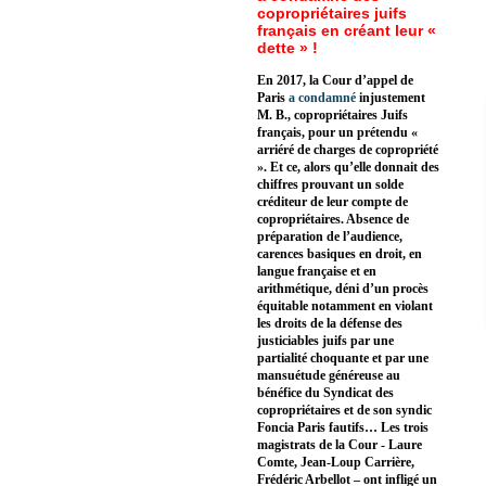
copropriétaires juifs
français en créant leur «
dette » !
En 2017, la Cour d’appel de
Paris
a condamné
injustement
M. B., copropriétaires Juifs
français, pour un prétendu «
arriéré de charges de copropriété
». Et ce, alors qu’elle donnait des
chiffres prouvant un solde
créditeur de leur compte de
copropriétaires. Absence de
préparation de l’audience,
carences basiques en droit, en
langue française et en
arithmétique, déni d’un procès
équitable notamment en violant
les droits de la défense des
justiciables juifs par une
partialité choquante et par une
mansuétude généreuse au
bénéfice du Syndicat des
copropriétaires et de son syndic
Foncia Paris fautifs… Les trois
magistrats de la Cour - Laure
Comte, Jean-Loup Carrière,
Frédéric Arbellot – ont infligé un