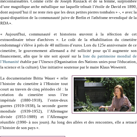
méconnaissables. Comme celle de Joseph Ruszack et de sa femme, surplombée
d’une magnifique arche métallique sur laquelle trônait l’étoile de David en 1890,
dont aujourd’hui il ne reste rien que les deux petites pierres tombales » -, « avec la
quasi-disparition de la communauté juive de Berlin et l'athéisme revendiqué de la
RDA ».
« Aujourd'hui, communauté et historiens œuvrent à la réfection de cet
extraordinaire trésor d'archives ». Le coût de la réhabilitation du cimetière
endommagé s’élève à près de 40 millions d’euros. Lors du 125e anniversaire de ce
cimetière, le gouvernement allemand a été sollicité pour qu’il augmente son
financement, afin que le site soit ajouté sur la
liste du patrimoine mondial de
l’Humanité
établie par l’Unesco (Organisation des Nations unies pour l'éducation,
la science et la culture). Une initiative soutenue par le maire Klaus Wowereit.
La documentariste Britta Wauer « relie
l’histoire du cimetière à l’Histoire tout
court au travers de cinq périodes clé : la
création du cimetière sous l’ère
impériale (1880-1918), l’entre-deux
guerres (1919-1938), la seconde guerre
mondiale (1939-1952), l’Allemagne
divisée (1953-1989) et l’Allemagne
réunifiée (1990- à nos jours). Au long des allées et des rencontres, elle a retracé
l’histoire de son pays ».