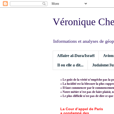
Véronique Ch
Informations et analyses de géopoli
Affaire al-Dura/Israël
Avion
Il ou elle a dit...
Judaïsme/Jui
« Le goût de la vérité n’empêche pas la p
« La lucidité est la blessure la plus rapp
« Il faut commencer par le commencement,
« Notre métier n’est pas de faire plaisir, 
« Le plus difficile n'est pas de dire ce que
La Cour d’appel de Paris
a condamné des