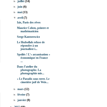
►
juillet
(14)
►
juin
(6)
►
mai
(13)
▼
avril
(7)
Izis, Paris des rêves
Maurice Cohen, peintre et
mathématicien
Serge Kantorowicz
Le Hezbollah refuse de
répondre à un
journaliste i...
Spoliés ! L’« aryanisation »
économique en France
...
Dans l’atelier du
photographe. La
photographie mis...
« Le Paradis sous terre. Le
cimetière juif de Weis...
►
mars
(12)
►
février
(7)
►
janvier
(8)