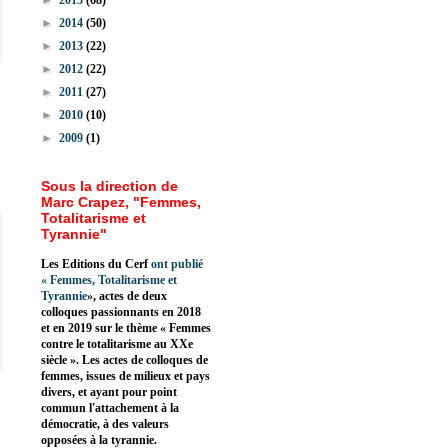
►
2015
(68)
►
2014
(50)
►
2013
(22)
►
2012
(22)
►
2011
(27)
►
2010
(10)
►
2009
(1)
Sous la direction de
Marc Crapez, "Femmes,
Totalitarisme et
Tyrannie"
Les Editions du Cerf
ont publié
«
Femmes, Totalitarisme et
Tyrannie
», actes de deux
colloques passionnants en 2018
et en 2019 sur le thème « Femmes
contre le totalitarisme au XXe
siècle ». Les actes de colloques de
femmes, issues de milieux et pays
divers, et ayant pour point
commun l'attachement à la
démocratie, à des valeurs
opposées à la tyrannie.