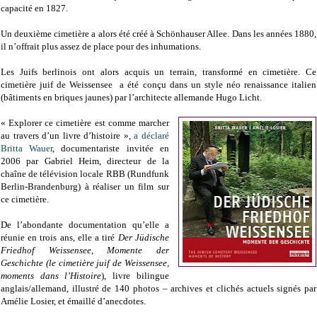
capacité en 1827.
Un deuxième cimetière a alors été créé à Schönhauser Allee. Dans les années 1880,
il n’offrait plus assez de place pour des inhumations.
Les Juifs berlinois ont alors acquis un terrain, transformé en cimetière. Ce
cimetière juif de Weissensee a été conçu dans un style néo renaissance italien
(bâtiments en briques jaunes) par l’architecte allemande Hugo Licht.
« Explorer ce cimetière est comme marcher
au travers d’un livre d’histoire »,
a déclaré
Britta Wauer
, documentariste invitée en
2006 par Gabriel Heim, directeur de la
chaîne de télévision locale RBB (Rundfunk
Berlin-Brandenburg) à réaliser un film sur
ce cimetière.
De l’abondante documentation qu’elle a
réunie en trois ans, elle a tiré
Der Jüdische
Friedhof Weissensee, Momente der
Geschichte (le cimetière juif de Weissensee,
moments dans l’Histoire
), livre bilingue
anglais/allemand, illustré de 140 photos – archives et clichés actuels signés par
Amélie Losier, et émaillé d’anecdotes.