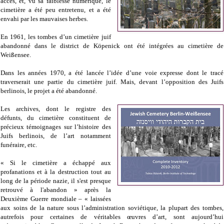
accès, et, vu sa faiblesse numérique, le
cimetière a été peu entretenu, et a été
envahi par les mauvaises herbes.
En 1961, les tombes d’un cimetière juif
abandonné dans le district de Köpenick ont été intégrées au cimetière de
Weißensee.
Dans les années 1970, a été lancée l’idée d’une voie expresse dont le tracé
traverserait une partie du cimetière juif. Mais, devant l’opposition des Juifs
berlinois, le projet a été abandonné.
Les archives, dont le registre des
défunts, du cimetière constituent de
précieux témoignages sur l’histoire des
Juifs berlinois, de l’art notamment
funéraire, etc.
« Si le cimetière a échappé aux
profanations et à la destruction tout au
long de la période nazie, il s'est presque
retrouvé à l'abandon » après la
Deuxième Guerre mondiale – « laissées
aux soins de la nature sous l’administration soviétique, la plupart des tombes,
autrefois pour certaines de véritables œuvres d’art, sont aujourd’hui