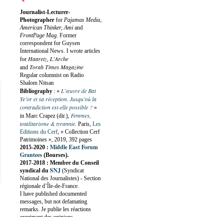
Journalist-Lecturer-
Photographer
for
Pajamas Media,
American Thinker, Ami
and
FrontPage Mag
. Former
correspondent for Guysen
International News. I wrote articles
Haaretz
L'Arche
for
,
Torah Times Magazine
and
Regular columnist on Radio
Shalom Nitsan
L’œuvre de Bat
Bibliography
:
«
Ye’or et sa réception. Jusqu’où la
contradiction est-elle possible ?
»
Femmes,
in Marc Crapez (dir.),
totalitarisme & tyrannie
. Paris,
Les
Editions du Cerf
, « Collection Cerf
Patrimoines », 2019, 392 pages
Middle East Forum
2015-2020 :
Grantees
(Bourses).
2017-2018 : Membre du Conseil
SNJ
syndical du
(Syndicat
National des Journalistes) - Section
régionale d’Île-de-France.
I have published documented
messages, but not defamating
remarks. Je publie les réactions