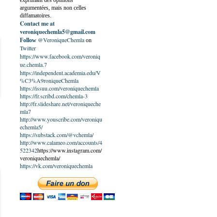
exprimant des opinions
argumentées, mais non celles
diffamatoires.
Contact me at
veroniquechemla5@gmail.com
@VeroniqueChemla
Follow
on
Twitter
https://www.facebook.com/veroniq
ue.chemla.7
https://independent.academia.edu/V
%C3%A9roniqueChemla
https://issuu.com/veroniquechemla
https://fr.scribd.com/chemla-3
http://fr.slideshare.net/veroniqueche
mla7
http://www.youscribe.com/veroniqu
echemla5/
https://substack.com/@vchemla/
http://www.calameo.com/accounts/4
522342
https://www.instagram.com/
veroniquechemla/
https://vk.com/veroniquechemla