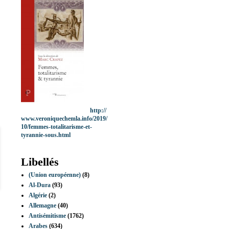
http://
www.veroniquechemla.info/2019/
10/femmes-totalitarisme-et-
tyrannie-sous.html
Libellés
(Union européenne)
(8)
Al-Dura
(93)
Algérie
(2)
Allemagne
(40)
Antisémitisme
(1762)
Arabes
(634)