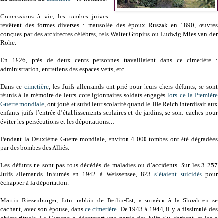
Concessions à vie, les tombes juives
revêtent des formes diverses : mausolée des époux Ruszak en 1890, œuvres
conçues par des architectes célèbres, tels Walter Gropius ou Ludwig Mies van der
Rohe.
En 1926, près de deux cents personnes travaillaient dans ce cimetière :
administration, entretiens des espaces verts, etc.
Dans ce
cimetière
, les Juifs allemands ont prié pour leurs chers défunts, se sont
réunis à la mémoire de leurs coreligionnaires soldats engagés
lors de la Première
Guerre mondiale
, ont joué et suivi leur scolarité quand le IIIe Reich interdisait aux
enfants juifs l’entrée d’établissements scolaires et de jardins, se sont cachés pour
éviter les persécutions et les déportations…
Pendant la Deuxième Guerre mondiale, environ 4 000 tombes ont été dégradées
par des bombes des Alliés.
Les défunts ne sont pas tous décédés de maladies ou d’accidents. Sur les 3 257
Juifs allemands inhumés en 1942 à Weissensee, 823
s’étaient suicidés
pour
échapper à la déportation.
Martin Riesenburger, futur rabbin de Berlin-Est, a survécu à la Shoah en se
cachant, avec son épouse, dans
ce cimetière
. De 1943 à 1944, il y a dissimulé des
objets rituels. La Gestapo a découvert une partie des Juifs s’y abritant, et les a