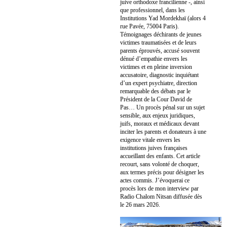
juive orthodoxe francilienne -, ainsi
que professionnel, dans les
Institutions Yad Mordekhaï (alors 4
rue Pavée, 75004 Paris).
Témoignages déchirants de jeunes
victimes traumatisées et de leurs
parents éprouvés, accusé souvent
dénué d’empathie envers les
victimes et en pleine inversion
accusatoire, diagnostic inquiétant
d’un expert psychiatre, direction
remarquable des débats par le
Président de la Cour David de
Pas… Un procès pénal sur un sujet
sensible, aux enjeux juridiques,
juifs, moraux et médicaux devant
inciter les parents et donateurs à une
exigence vitale envers les
institutions juives françaises
accueillant des enfants. Cet article
recourt, sans volonté de choquer,
aux termes précis pour désigner les
actes commis. J’évoquerai ce
procès lors de mon interview par
Radio Chalom Nitsan diffusée dès
le 26 mars 2026.