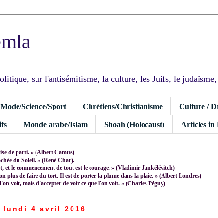
emla
tique, sur l'antisémitisme, la culture, les Juifs, le judaïsme, I
/Mode/Science/Sport
Chrétiens/Christianisme
Culture / D
fs
Monde arabe/Islam
Shoah (Holocaust)
Articles in
rise de parti. » (Albert Camus)
rochée du Soleil. » (René Char).
 et le commencement de tout est le courage. » (Vladimir Jankélévitch)
non plus de faire du tort. Il est de porter la plume dans la plaie. » (Albert Londres)
 l'on voit, mais d'accepter de voir ce que l'on voit. » (Charles Péguy)
lundi 4 avril 2016