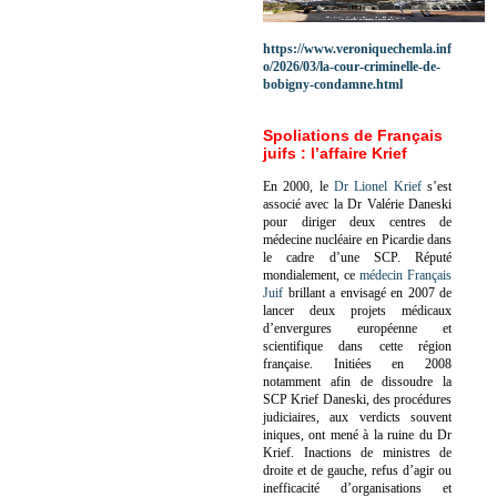
https://www.veroniquechemla.inf
o/2026/03/la-cour-criminelle-de-
bobigny-condamne.html
Spoliations de Français
juifs : l’affaire Krief
En 2000, le
Dr Lionel Krief
s’est
associé avec la Dr Valérie Daneski
pour diriger deux centres de
médecine nucléaire en Picardie dans
le cadre d’une SCP.
Réputé
mondialement, ce
médecin Français
Juif
brillant a envisagé en 2007 de
lancer deux projets médicaux
d’envergures européenne et
scientifique dans cette région
française.
Initiées en 2008
notamment afin de dissoudre la
SCP Krief Daneski, des procédures
judiciaires, aux verdicts souvent
iniques, ont mené à la ruine du Dr
Krief.
Inactions de ministres de
droite et de gauche, refus d’agir ou
inefficacité d’organisations et