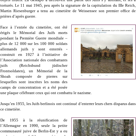
torturés. Le 11 mai 1945, peu après la signature de la capitulation du IIIe Reich,
Martin Riesenburger a tenu au cimetière de Weissensee son premier office de
prières d’après guerre.
Face à l’entrée du cimetière, ont été
érigés le Mémorial des Juifs morts
pendant la Première Guerre mondiale –
plus de 12 000 sur les 100 000 soldats
allemands juifs y sont enterrés -
construit en 1927 à l’initiative de
l’Association nationale des combattants
juifs (Reichsbund jüdischer
Frontsoldaten), un Mémorial de la
Shoah composée de pierres sur
lesquelles sont inscrites les noms des
camps de concentration et a été posée
une plaque célébrant ceux qui ont combattu le nazisme.
Jusqu’en 1955, les Juifs berlinois ont continué d’enterrer leurs chers disparus dans
ce cimetière.
De 1955 à la réunification de
l’Allemagne en 1990, seule la petite
communauté juive de Berlin-Est y a eu