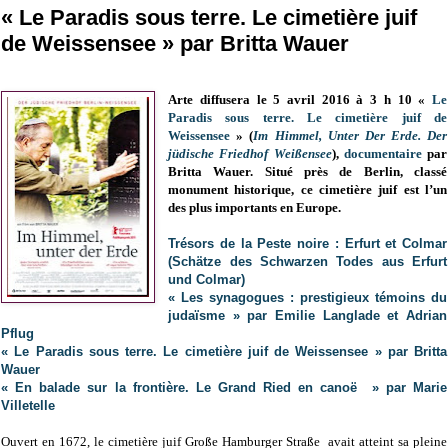
« Le Paradis sous terre. Le cimetière juif
de Weissensee » par Britta Wauer
Arte diffusera le 5 avril 2016 à 3 h 10 «
Le
Paradis sous terre. Le cimetière juif de
Weissensee
» (
Im Himmel, Unter Der Erde. Der
jüdische Friedhof Weißensee
),
documentaire
par
Britta Wauer. Situé près de Berlin, classé
monument historique, ce cimetière juif est l’un
des plus importants en Europe.
Trésors de la Peste noire : Erfurt et Colmar
(Schätze des Schwarzen Todes aus Erfurt
und Colmar)
« Les synagogues : prestigieux témoins du
judaïsme » par Emilie Langlade et Adrian
Pflug
« Le Paradis sous terre. Le cimetière juif de Weissensee » par Britta
Wauer
« En balade sur la frontière. Le Grand Ried en canoë » par Marie
Villetelle
Ouvert en 1672, le cimetière juif Große Hamburger Straße avait atteint sa pleine