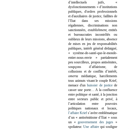
d’intellectuels juifs, «
dysfonctionnements » d’institutions
publiques, d'ordres professionnels
et d'auxiliaires de justice, faillites de
l’Etat dans ses missions
régaliennes, discriminations non
sanctionnées,
establishment
, entités
et bureaucraties incontrôlés ou
oublieux de leurs missions, absence
de mises en jeu de responsabilités
publiques, intérêt général dédaigné,
« système-de-santé-que-le-monde-
entier-nous-envie » partialement
peu sourcilleux, propos antisémites,
soupçons d’affairisme, de
collusions et de conflits d’intérêt,
omerta
médiatique, harcèlements
tous azimuts visant le couple Krief,
menace d'un
huissier de justice
de
casser une porte…
A la confluence
entre politique et santé, à la jonction
entre secteurs public et privé, à
l’articulation entre pouvoirs
politiques nationaux et locaux,
l’affaire Krief
s’avère emblématique
d’un « antisémitisme d’Etat » sous
un «
gouvernement des juges
»
spoliateur.
Une affaire
qui souligne