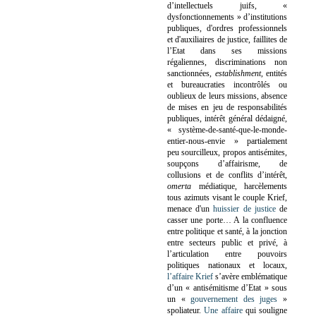
d’intellectuels juifs, «
dysfonctionnements » d’institutions
publiques, d'ordres professionnels
et d'auxiliaires de justice, faillites de
l’Etat dans ses missions
régaliennes, discriminations non
sanctionnées,
establishment
, entités
et bureaucraties incontrôlés ou
oublieux de leurs missions, absence
de mises en jeu de responsabilités
publiques, intérêt général dédaigné,
« système-de-santé-que-le-monde-
entier-nous-envie » partialement
peu sourcilleux, propos antisémites,
soupçons d’affairisme, de
collusions et de conflits d’intérêt,
omerta
médiatique, harcèlements
tous azimuts visant le couple Krief,
menace d'un
huissier de justice
de
casser une porte…
A la confluence
entre politique et santé, à la jonction
entre secteurs public et privé, à
l’articulation entre pouvoirs
politiques nationaux et locaux,
l’affaire Krief
s’avère emblématique
d’un « antisémitisme d’Etat » sous
un «
gouvernement des juges
»
spoliateur.
Une affaire
qui souligne