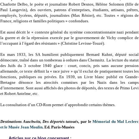
Charlotte Delbo, le poète et journaliste Robert Desnos, Hélène Solomon (fille de
Paul Langevin), des ouvriers, patrons d’entreprises, étudiants, artisans, prêtres,
employés, lycéens, députés, journalistes (Max Rénier), etc. Toutes « régions de
France, religions et familles politiques » confondues.
Est aussi décrit le « contexte général du système concentrationnaire nazi pendant
la guerre et de la répression exercée par le gouvernement de Vichy complice de
l’occupant à l’égard des résistants » (Christine Levisse-Touzé).
En mars 1933, les SA humilient publiquement Bernard Kuhnt, député social
démocrate, traîné dans un tombereau à ordures dans Chemnitz. La lecture du statut
des Juifs du 3 octobre 1940 glace : court, concis, pris sans aucune pression
allemande, ce texte définit la « race juive » qu’il exclut de pratiquement toutes les
fonctions, publiques ou privées. En 1939, un Livre blanc publié en Grande-
Bretagne dénonce les atrocités commises par les Nazis dans les camps
d’internement. Sont aussi affichés des photos de déportés, des textes de Primo Levi
et Robert Antelme, etc.
La consultation d’un CD-Rom permet d’approfondir certains thèmes.
Destinations Auschwitz, Des déportés tatoués
, par le
Mémorial du Mal Leclerc
et le Musée Jean Moulin
. Ed. Paris-Musées
Articles sur ce blog concernant :