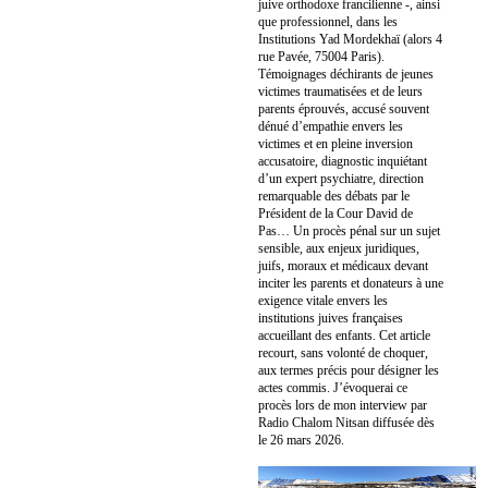
juive orthodoxe francilienne -, ainsi
que professionnel, dans les
Institutions Yad Mordekhaï (alors 4
rue Pavée, 75004 Paris).
Témoignages déchirants de jeunes
victimes traumatisées et de leurs
parents éprouvés, accusé souvent
dénué d’empathie envers les
victimes et en pleine inversion
accusatoire, diagnostic inquiétant
d’un expert psychiatre, direction
remarquable des débats par le
Président de la Cour David de
Pas… Un procès pénal sur un sujet
sensible, aux enjeux juridiques,
juifs, moraux et médicaux devant
inciter les parents et donateurs à une
exigence vitale envers les
institutions juives françaises
accueillant des enfants. Cet article
recourt, sans volonté de choquer,
aux termes précis pour désigner les
actes commis. J’évoquerai ce
procès lors de mon interview par
Radio Chalom Nitsan diffusée dès
le 26 mars 2026.