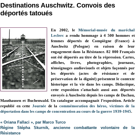
Destinations Auschwitz. Convois des
déportés tatoués
En 2002, le
Mémorial-musée du maréchal
Leclerc
a rendu hommage à 4 500 hommes et
femmes déportés de Compiègne (France) à
Auschwitz (Pologne) en raison de leur
engagement dans la Résistance. 82 000 Français
ont été déportés au titre de la répression. Cartes,
affiches, livres, photographies, journaux,
témoignages audiovisuels et objets façonnés par
les déportés (actes de résistance et de
préservation de la dignité) présentent le contexte
historique et la vie dans les camps. Didactique,
cette exposition s’attachait aussi aux déportés
envoyés à Auschwitz depuis les camps de Dachau,
Mauthausen et Buchenwald.
Un catalogue accompagnait l’exposition. Article
republié en cette
Journée
de la
commémoration des héros, victimes de la
déportation dans les camps de concentration au cours de la guerre 1939-1945
.
« Oriana Fallaci », par Marco Turco
Régine Stépha Skurnik, ancienne combattante volontaire de la
Résistance