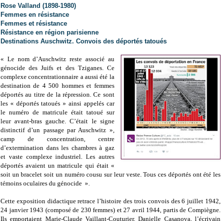
Rose Valland (1898-1980)
Femmes en résistance
Femmes et résistance
Résistance en région parisienne
Destinations Auschwitz. Convois des déportés tatoués
« Le nom d’Auschwitz reste associé au
génocide des Juifs et des Tziganes. Ce
complexe concentrationnaire a aussi été la
destination de 4 500 hommes et femmes
déportés au titre de la répression. Ce sont
les « déportés tatoués » ainsi appelés car
le numéro de matricule était tatoué sur
leur avant-bras gauche. C’était le signe
distinctif d’un passage par Auschwitz »,
camp de concentration, centre
d’extermination dans les chambres à gaz
et vaste complexe industriel. Les autres
déportés avaient un matricule qui était «
soit un bracelet soit un numéro cousu sur leur veste. Tous ces déportés ont été les
témoins oculaires du génocide ».
Cette exposition didactique retrace l’histoire des trois convois des 6 juillet 1942,
24 janvier 1943 (composé de 230 femmes) et 27 avril 1944, partis de Compiègne.
Ils emportaient Marie-Claude Vaillant-Couturier, Danielle Casanova, l’écrivain