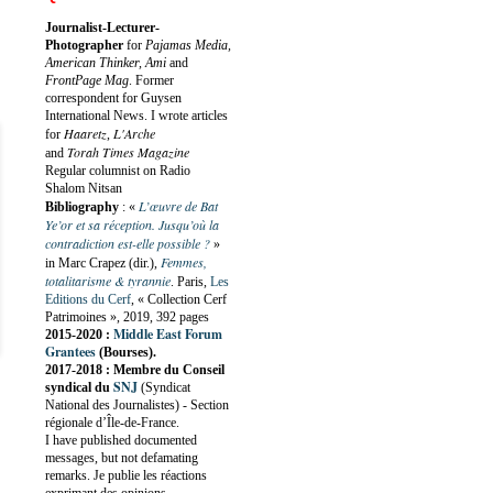
Journalist-Lecturer-
Photographer
for
Pajamas Media,
American Thinker, Ami
and
FrontPage Mag
. Former
correspondent for Guysen
International News. I wrote articles
Haaretz
L'Arche
for
,
Torah Times Magazine
and
Regular columnist on Radio
Shalom Nitsan
L’œuvre de Bat
Bibliography
:
«
Ye’or et sa réception. Jusqu’où la
contradiction est-elle possible ?
»
Femmes,
in Marc Crapez (dir.),
totalitarisme & tyrannie
. Paris,
Les
Editions du Cerf
, « Collection Cerf
Patrimoines », 2019, 392 pages
Middle East Forum
2015-2020 :
Grantees
(Bourses).
2017-2018 : Membre du Conseil
SNJ
syndical du
(Syndicat
National des Journalistes) - Section
régionale d’Île-de-France.
I have published documented
messages, but not defamating
remarks. Je publie les réactions