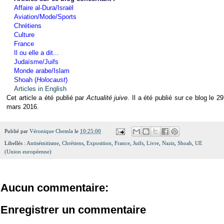
Affaire al-Dura/Israël
Aviation/Mode/Sports
Chrétiens
Culture
France
Il ou elle a dit...
Judaïsme/Juifs
Monde arabe/Islam
Shoah (
Holocaust
)
Articles in English
Cet article a été publié par
Actualité juive
. Il a été publié sur ce blog le 29
mars 2016.
Publié par
Véronique Chemla
le
10:25:00
Libellés :
Antisémitisme
,
Chrétiens
,
Exposition
,
France
,
Juifs
,
Livre
,
Nazis
,
Shoah
,
UE
(Union européenne)
Aucun commentaire:
Enregistrer un commentaire