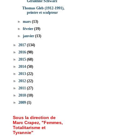
Géraldine Schwarz
Thomas Gleb (1912-1991),
peintre et sculpteur
►
mars
(13)
►
février
(19)
►
janvier
(13)
►
2017
(134)
►
2016
(98)
►
2015
(68)
►
2014
(50)
►
2013
(22)
►
2012
(22)
►
2011
(27)
►
2010
(10)
►
2009
(1)
Sous la direction de
Marc Crapez, "Femmes,
Totalitarisme et
Tyrannie"