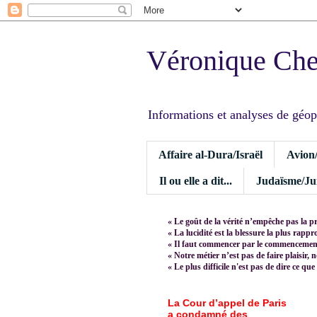
Véronique Ch
Informations et analyses de géopoli
Affaire al-Dura/Israël
Avion
Il ou elle a dit...
Judaïsme/Jui
« Le goût de la vérité n’empêche pas la p
« La lucidité est la blessure la plus rapp
« Il faut commencer par le commencement,
« Notre métier n’est pas de faire plaisir, 
« Le plus difficile n'est pas de dire ce que
La Cour d’appel de Paris
a condamné des