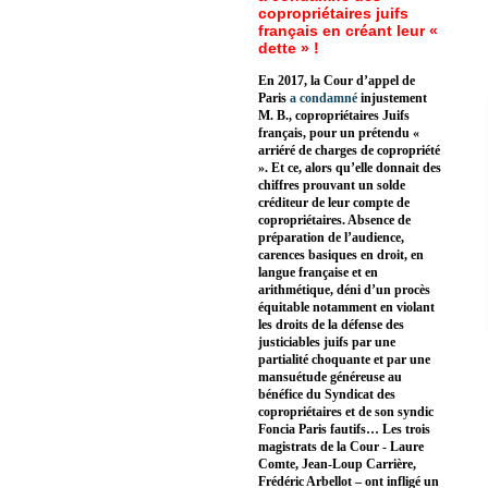
copropriétaires juifs
français en créant leur «
dette » !
En 2017, la Cour d’appel de
Paris
a condamné
injustement
M. B., copropriétaires Juifs
français, pour un prétendu «
arriéré de charges de copropriété
». Et ce, alors qu’elle donnait des
chiffres prouvant un solde
créditeur de leur compte de
copropriétaires. Absence de
préparation de l’audience,
carences basiques en droit, en
langue française et en
arithmétique, déni d’un procès
équitable notamment en violant
les droits de la défense des
justiciables juifs par une
partialité choquante et par une
mansuétude généreuse au
bénéfice du Syndicat des
copropriétaires et de son syndic
Foncia Paris fautifs… Les trois
magistrats de la Cour - Laure
Comte, Jean-Loup Carrière,
Frédéric Arbellot – ont infligé un