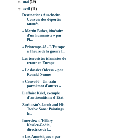
►
mai
(19)
▼
avril
(11)
Destinations Auschwitz.
Convois des déportés
tatoués
« Martin Buber, itinéraire
d'un humaniste » par
Pi...
« Printemps 48 - L'Europe
à l'heure de la guerre f...
Les terroristes islamistes de
retour en Europe
« Le dossier Odessa » par
Ronald Neame
« Convoi 6 - Un train
parmi tant d'autres »
L’affaire Krief, exemple
d’antisémitisme d’Etat
Zurbarán's Jacob and His
Twelve Sons: Paintings
fr...
Interview d’Hillary
Kessler-Godin,
directrice de l...
« Les Amnésiques » par