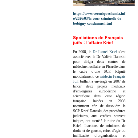
https://www.veroniquechemla.inf
o/2026/03/la-cour-criminelle-de-
bobigny-condamne.html
Spoliations de Français
juifs : l’affaire Krief
En 2000, le
Dr Lionel Krief
s’est
associé avec la Dr Valérie Daneski
pour diriger deux centres de
médecine nucléaire en Picardie dans
le cadre d’une SCP.
Réputé
mondialement, ce
médecin Français
Juif
brillant a envisagé en 2007 de
lancer deux projets médicaux
d’envergures européenne et
scientifique dans cette région
française.
Initiées en 2008
notamment afin de dissoudre la
SCP Krief Daneski, des procédures
judiciaires, aux verdicts souvent
iniques, ont mené à la ruine du Dr
Krief.
Inactions de ministres de
droite et de gauche, refus d’agir ou
inefficacité d’organisations et