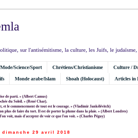
emla
tique, sur l'antisémitisme, la culture, les Juifs, le judaïsme, I
/Mode/Science/Sport
Chrétiens/Christianisme
Culture / D
fs
Monde arabe/Islam
Shoah (Holocaust)
Articles in
rise de parti. » (Albert Camus)
rochée du Soleil. » (René Char).
 et le commencement de tout est le courage. » (Vladimir Jankélévitch)
non plus de faire du tort. Il est de porter la plume dans la plaie. » (Albert Londres)
 l'on voit, mais d'accepter de voir ce que l'on voit. » (Charles Péguy)
dimanche 29 avril 2018