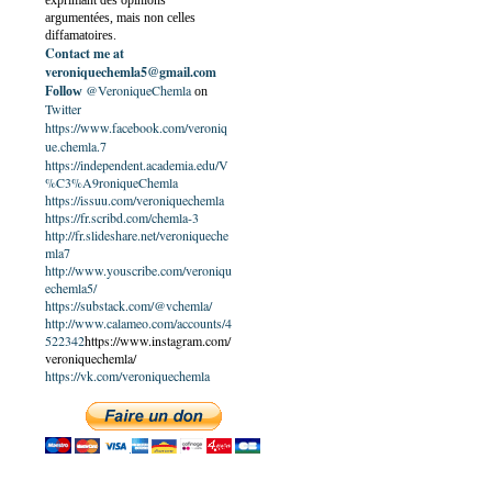
exprimant des opinions
argumentées, mais non celles
diffamatoires.
Contact me at
veroniquechemla5@gmail.com
@VeroniqueChemla
Follow
on
Twitter
https://www.facebook.com/veroniq
ue.chemla.7
https://independent.academia.edu/V
%C3%A9roniqueChemla
https://issuu.com/veroniquechemla
https://fr.scribd.com/chemla-3
http://fr.slideshare.net/veroniqueche
mla7
http://www.youscribe.com/veroniqu
echemla5/
https://substack.com/@vchemla/
http://www.calameo.com/accounts/4
522342
https://www.instagram.com/
veroniquechemla/
https://vk.com/veroniquechemla