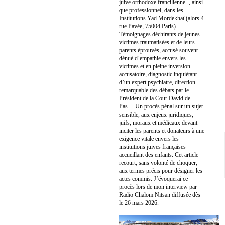
juive orthodoxe francilienne -, ainsi
que professionnel, dans les
Institutions Yad Mordekhaï (alors 4
rue Pavée, 75004 Paris).
Témoignages déchirants de jeunes
victimes traumatisées et de leurs
parents éprouvés, accusé souvent
dénué d’empathie envers les
victimes et en pleine inversion
accusatoire, diagnostic inquiétant
d’un expert psychiatre, direction
remarquable des débats par le
Président de la Cour David de
Pas… Un procès pénal sur un sujet
sensible, aux enjeux juridiques,
juifs, moraux et médicaux devant
inciter les parents et donateurs à une
exigence vitale envers les
institutions juives françaises
accueillant des enfants. Cet article
recourt, sans volonté de choquer,
aux termes précis pour désigner les
actes commis. J’évoquerai ce
procès lors de mon interview par
Radio Chalom Nitsan diffusée dès
le 26 mars 2026.