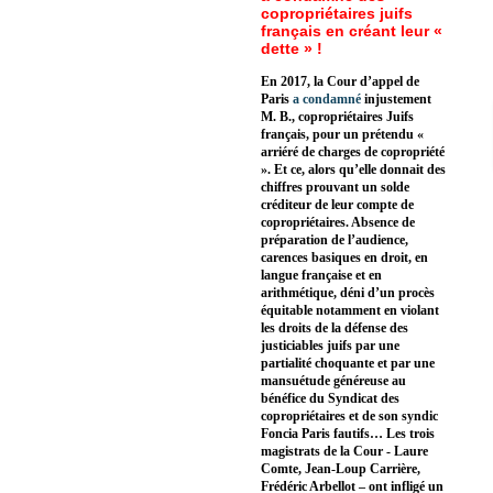
copropriétaires juifs
français en créant leur «
dette » !
En 2017, la Cour d’appel de
Paris
a condamné
injustement
M. B., copropriétaires Juifs
français, pour un prétendu «
arriéré de charges de copropriété
». Et ce, alors qu’elle donnait des
chiffres prouvant un solde
créditeur de leur compte de
copropriétaires. Absence de
préparation de l’audience,
carences basiques en droit, en
langue française et en
arithmétique, déni d’un procès
équitable notamment en violant
les droits de la défense des
justiciables juifs par une
partialité choquante et par une
mansuétude généreuse au
bénéfice du Syndicat des
copropriétaires et de son syndic
Foncia Paris fautifs… Les trois
magistrats de la Cour - Laure
Comte, Jean-Loup Carrière,
Frédéric Arbellot – ont infligé un