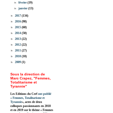
►
février
(19)
►
janvier
(13)
►
2017
(134)
►
2016
(98)
►
2015
(68)
►
2014
(50)
►
2013
(22)
►
2012
(22)
►
2011
(27)
►
2010
(10)
►
2009
(1)
Sous la direction de
Marc Crapez, "Femmes,
Totalitarisme et
Tyrannie"
Les Editions du Cerf
ont publié
«
Femmes, Totalitarisme et
Tyrannie
», actes de deux
colloques passionnants en 2018
et en 2019 sur le thème « Femmes