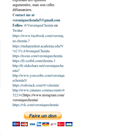
exprimant des opinions
argumentées, mais non celles
diffamatoires.
Contact me at
veroniquechemla5@gmail.com
@VeroniqueChemla
Follow
on
Twitter
https://www.facebook.com/veroniq
ue.chemla.7
https://independent.academia.edu/V
%C3%A9roniqueChemla
https://issuu.com/veroniquechemla
https://fr.scribd.com/chemla-3
http://fr.slideshare.net/veroniqueche
mla7
http://www.youscribe.com/veroniqu
echemla5/
https://substack.com/@vchemla/
http://www.calameo.com/accounts/4
522342
https://www.instagram.com/
veroniquechemla/
https://vk.com/veroniquechemla