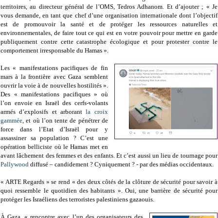
territoires, au directeur général de l’OMS, Tedros Adhanom. Et d’ajouter ; « Je
vous demande, en tant que chef d’une organisation internationale dont l’objectif
est de promouvoir la santé et de protéger les ressources naturelles et
environnementales, de faire tout ce qui est en votre pouvoir pour mettre en garde
publiquement contre cette catastrophe écologique et pour protester contre le
comportement irresponsable du Hamas ».
Les « manifestations pacifiques de fin
mars à la frontière avec Gaza semblent
ouvrir la voie à de nouvelles hostilités ».
Des « manifestations pacifiques » où
l’on envoie en Israël des cerfs-volants
armés d’explosifs et arborant
la croix
gammée
, et où l’on tente de pénétrer de
force dans l’Etat d’Israël pour y
assassiner sa population ? C’est une
opération belliciste où le Hamas met en
avant lâchement des femmes et des enfants. Et c’est aussi un lieu de tournage pour
Pallywood
diffusé – candidement ? Cyniquement ? - par des médias occidentaux.
« ARTE Regards » se rend « des deux côtés de la clôture de sécurité pour savoir à
quoi ressemble le quotidien des habitants ». Oui, une barrière de sécurité pour
protéger les Israéliens des terroristes palestiniens gazaouis.
À Gaza, « rencontre avec l’un des organisateurs des