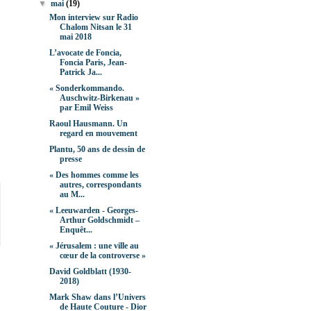
▼
mai
(19)
Mon interview sur Radio
Chalom Nitsan le 31
mai 2018
L’avocate de Foncia,
Foncia Paris, Jean-
Patrick Ja...
« Sonderkommando.
Auschwitz-Birkenau »
par Emil Weiss
Raoul Hausmann. Un
regard en mouvement
Plantu, 50 ans de dessin de
presse
« Des hommes comme les
autres, correspondants
au M...
« Leeuwarden - Georges-
Arthur Goldschmidt –
Enquêt...
« Jérusalem : une ville au
cœur de la controverse »
David Goldblatt (1930-
2018)
Mark Shaw dans l’Univers
de Haute Couture - Dior