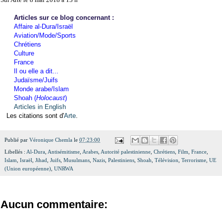
Articles sur ce blog concernant :
Affaire al-Dura/Israël
Aviation/Mode/Sports
Chrétiens
Culture
France
Il ou elle a dit...
Judaïsme/Juifs
Monde arabe/Islam
Shoah (
Holocaust
)
Articles in English
Les citations sont d'
Arte
.
Publié par
Véronique Chemla
le
07:23:00
Libellés :
Al-Dura
,
Antisémitisme
,
Arabes
,
Autorité palestinienne
,
Chrétiens
,
Film
,
France
,
Islam
,
Israël
,
Jihad
,
Juifs
,
Musulmans
,
Nazis
,
Palestiniens
,
Shoah
,
Télévision
,
Terrorisme
,
UE
(Union européenne)
,
UNRWA
Aucun commentaire: