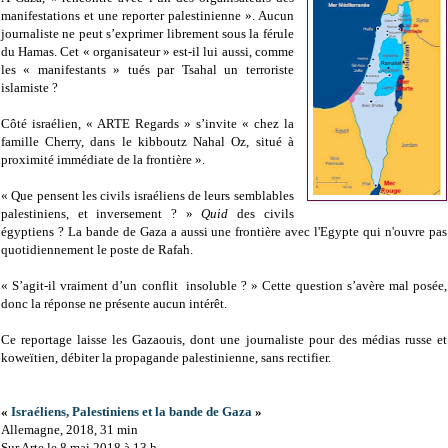
manifestations et une reporter palestinienne ». Aucun
journaliste ne peut s’exprimer librement sous la férule
du Hamas. Cet « organisateur » est-il lui aussi, comme
les « manifestants » tués par Tsahal un terroriste
islamiste ?
Côté israélien, « ARTE Regards » s’invite « chez la
famille Cherry, dans le kibboutz Nahal Oz, situé à
proximité immédiate de la frontière ».
« Que pensent les civils israéliens de leurs semblables
palestiniens, et inversement ? »
Quid
des civils
égyptiens ? La bande de Gaza a aussi une frontière avec l'Egypte qui n'ouvre pas
quotidiennement le poste de Rafah.
« S’agit-il vraiment d’un conflit insoluble ? » Cette question s’avère mal posée,
donc la réponse ne présente aucun intérêt.
Ce reportage laisse les Gazaouis, dont une journaliste pour des médias russe et
koweïtien, débiter la propagande palestinienne, sans rectifier.
«
Israéliens, Palestiniens et la bande de Gaza
»
Allemagne, 2018, 31 min
Sur Arte le 8 mai 2018 à 13 h