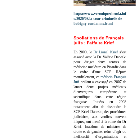
https://www.veroniquechemla.inf
o/2026/03/la-cour-criminelle-de-
bobigny-condamne.html
Spoliations de Français
juifs : l’affaire Krief
En 2000, le
Dr Lionel Krief
s’est
associé avec la Dr Valérie Daneski
pour diriger deux centres de
médecine nucléaire en Picardie dans
le cadre d’une SCP.
Réputé
mondialement, ce
médecin Français
Juif
brillant a envisagé en 2007 de
lancer deux projets médicaux
d’envergures européenne et
scientifique dans cette région
française.
Initiées en 2008
notamment afin de dissoudre la
SCP Krief Daneski, des procédures
judiciaires, aux verdicts souvent
iniques, ont mené à la ruine du Dr
Krief.
Inactions de ministres de
droite et de gauche, refus d’agir ou
inefficacité d’organisations et