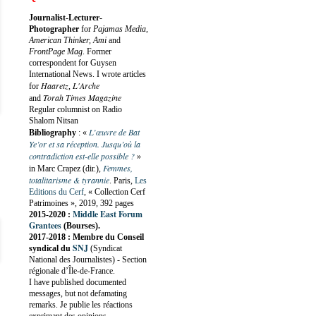
Journalist-Lecturer-
Photographer
for
Pajamas Media,
American Thinker, Ami
and
FrontPage Mag
. Former
correspondent for Guysen
International News. I wrote articles
Haaretz
L'Arche
for
,
Torah Times Magazine
and
Regular columnist on Radio
Shalom Nitsan
L’œuvre de Bat
Bibliography
:
«
Ye’or et sa réception. Jusqu’où la
contradiction est-elle possible ?
»
Femmes,
in Marc Crapez (dir.),
totalitarisme & tyrannie
. Paris,
Les
Editions du Cerf
, « Collection Cerf
Patrimoines », 2019, 392 pages
Middle East Forum
2015-2020 :
Grantees
(Bourses).
2017-2018 : Membre du Conseil
SNJ
syndical du
(Syndicat
National des Journalistes) - Section
régionale d’Île-de-France.
I have published documented
messages, but not defamating
remarks. Je publie les réactions