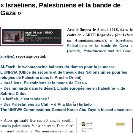
« Israéliens, Palestiniens et la bande de
Gaza »
Arte diffusera le 8 mai 2018, dans le
cadre de « ARTE Regards » (
Re: Leben
im Ausnahmezustand
), «
Israéliens,
Palestiniens et la bande de Gaza
»
(
Israelis, Palästinenser und der Gaza-
Streifen
), reportage partial.
Al-Fateh, le webmagazine haineux du Hamas pour la jeunesse
L’UNRWA (Office de secours et de travaux des Nations unies pour les
réfugiés de Palestine dans le Proche-Orient)
« Israéliens, Palestiniens et la bande de Gaza »
« Des milliards dans le désert. L'aide européenne en Palestine », de
Sabrina Dittus
Le keffieh, c’est tendance !
« Des Palestiniens au Chili » d’Ana María Hurtado
The UNRWA Commissioner-General Karen Abu Zayd’s biased discourse
« Alors qu’Israël fête ses 70 ans, le
conflit
israélo-palestinien
fait à nouveau l'actualité
». Israël célèbre le 70e anniversaire de sa