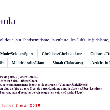
emla
tique, sur l'antisémitisme, la culture, les Juifs, le judaïsme, I
/Mode/Science/Sport
Chrétiens/Christianisme
Culture / D
fs
Monde arabe/Islam
Shoah (Holocaust)
Articles in
rise de parti. » (Albert Camus)
rochée du Soleil. » (René Char).
 et le commencement de tout est le courage. » (Vladimir Jankélévitch)
non plus de faire du tort. Il est de porter la plume dans la plaie. » (Albert Londres)
 l'on voit, mais d'accepter de voir ce que l'on voit. » (Charles Péguy)
lundi 7 mai 2018