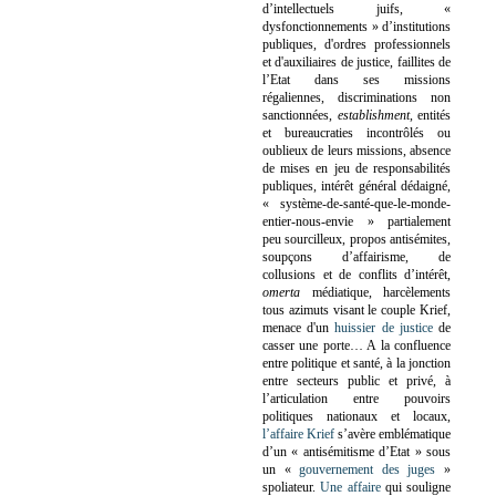
d’intellectuels juifs, «
dysfonctionnements » d’institutions
publiques, d'ordres professionnels
et d'auxiliaires de justice, faillites de
l’Etat dans ses missions
régaliennes, discriminations non
sanctionnées,
establishment
, entités
et bureaucraties incontrôlés ou
oublieux de leurs missions, absence
de mises en jeu de responsabilités
publiques, intérêt général dédaigné,
« système-de-santé-que-le-monde-
entier-nous-envie » partialement
peu sourcilleux, propos antisémites,
soupçons d’affairisme, de
collusions et de conflits d’intérêt,
omerta
médiatique, harcèlements
tous azimuts visant le couple Krief,
menace d'un
huissier de justice
de
casser une porte…
A la confluence
entre politique et santé, à la jonction
entre secteurs public et privé, à
l’articulation entre pouvoirs
politiques nationaux et locaux,
l’affaire Krief
s’avère emblématique
d’un « antisémitisme d’Etat » sous
un «
gouvernement des juges
»
spoliateur.
Une affaire
qui souligne