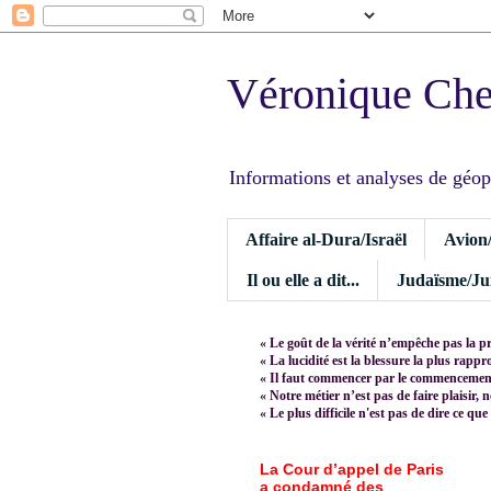
Véronique Ch
Informations et analyses de géopoli
Affaire al-Dura/Israël
Avion
Il ou elle a dit...
Judaïsme/Jui
« Le goût de la vérité n’empêche pas la p
« La lucidité est la blessure la plus rapp
« Il faut commencer par le commencement,
« Notre métier n’est pas de faire plaisir, 
« Le plus difficile n'est pas de dire ce que
La Cour d’appel de Paris
a condamné des