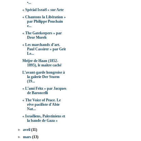
•...
« Spécial Israël » sur Arte
« Chantons la Libération »
par Philippe Pouchain
e...
« The Gatekeepers » par
Dror Moreh
« Les marchands d’art.
Paul Cassirer » par Grit
Le...
Meijer de Haan (1852-
1895), le maître caché
L’avant-garde hongroise à
la galerie Der Sturm
(19...
« L’ami Fritz » par Jacques
de Baroncelli
« The Voice of Peace. Le
rêve pacifiste d'Abie
Nat...
« Israéliens, Palestiniens et
la bande de Gaza »
►
avril
(11)
►
mars
(13)