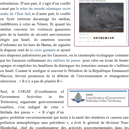
refondation. D’une part, il s’agit d’un conflit
causé par
le refus du monde islamique ou/et
arabe de l’Etat Juif
, et d’autre part, le conflit
en Syrie intéresse davantage les médias,
indifférents à celui au Yémen. Et quand les
médias couvrent les violences gazaouies
près de la barrière de sécurité anti-terroriste
érigée par Israël, ils omettent souvent
d’informer sur les buts du Hamas, de signaler
le drapeau orné de
la croix gammée
et ajouté
aux drapeaux palestiniens par les Gazaouis, ou la catastrophe écologique commise
par les Gazaouis enflammant
des milliers de pneus
pour créer un écran de fumée
opaque et empêcher les Israéliens de distinguer les terroristes tentant de s’infiltrer
en Israël. Comme le souligne si souvent le Président de la République Emmanuel
Macron, fervent promoteur de la défense de l’environnement et étrangement
silencieux : « Il n’y a pas de planète B ».
Seul, le COGAT (Coordination of
Government Activities in the
Territories), organisme gouvernemental
israélien, s’est indigné de cette «
Intifada des pneus » : « Il s’agit d’un
grave problème environnemental qui nuira à la santé des résidents et causera une
pollution atmosphérique sans précédent », a écrit le général de division Yoav
Mordechai, chef du coordonnateur des activités gouvernementales dans les