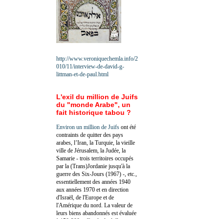
http://www.veroniquechemla.info/2
010/11/interview-de-david-g-
littman-et-de-paul.html
L'exil du million de Juifs
du "monde Arabe", un
fait historique tabou ?
Environ un million de Juifs
ont été
contraints de quitter des pays
arabes, l’Iran, la Turquie, la vieille
ville de Jérusalem, la Judée, la
Samarie - trois territoires occupés
par la (Trans)Jordanie jusqu'à la
guerre des Six-Jours (1967) -, etc.,
essentiellement des années 1940
aux années 1970 et en direction
d'Israël, de l'Europe et de
l'Amérique du nord. La valeur de
leurs biens abandonnés est évaluée