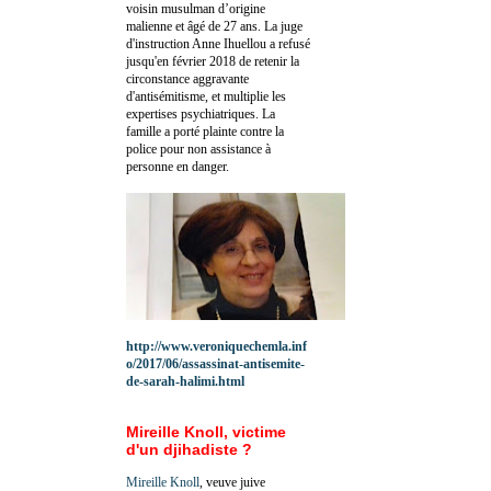
voisin musulman d’origine
malienne et âgé de 27 ans. La juge
d'instruction Anne Ihuellou a refusé
jusqu'en février 2018 de retenir la
circonstance aggravante
d'antisémitisme, et multiplie les
expertises psychiatriques. La
famille a porté plainte contre la
police pour non assistance à
personne en danger.
http://www.veroniquechemla.inf
o/2017/06/assassinat-antisemite-
de-sarah-halimi.html
Mireille Knoll, victime
d'un djihadiste ?
Mireille Knoll
, veuve juive