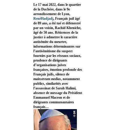
Le 17 mai 2022, dans le quartier
de la Duchère, dans le 9e
arrondissement de Lyon,
RenéHadjadj
, Français juif âgé
de 89 ans, a été tué et défenestré
par un voisin, Rachid Kheniche,
âgé de 50 ans. Réticences de la
justice à admettre le caractère
antisémite du meurtre,
informations déterminantes sur
l’antisémitisme du suspect
fournies par les réseaux sociaux,
prudence de dirigeants
d’organisations juives
françaises, émotion profonde des
Français juifs, silence de
mainstream medias
, notamment
publics, similarités avec
l’assassinat de Sarah Halimi,
absence de message du Président
Emmanuel Macron et de
dirigeants communautaires
français…