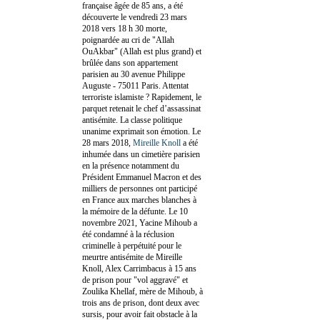
française âgée de 85 ans, a été
découverte le vendredi 23 mars
2018 vers 18 h 30 morte,
poignardée au cri de "Allah
OuAkbar" (Allah est plus grand) et
brûlée dans son appartement
parisien au 30 avenue Philippe
Auguste - 75011 Paris. Attentat
terroriste islamiste ? Rapidement, le
parquet retenait le chef d’assassinat
antisémite. La classe politique
unanime exprimait son émotion. Le
28 mars 2018,
Mireille Knoll
a été
inhumée dans un cimetière parisien
en la présence notamment du
Président Emmanuel Macron et des
milliers de personnes ont participé
en France aux marches blanches à
la mémoire de la défunte. Le 10
novembre 2021, Yacine Mihoub a
été condamné à la réclusion
criminelle à perpétuité pour le
meurtre antisémite de Mireille
Knoll, Alex Carrimbacus à 15 ans
de prison pour "vol aggravé" et
Zoulika Khellaf, mère de Mihoub, à
trois ans de prison, dont deux avec
sursis, pour avoir fait obstacle à la