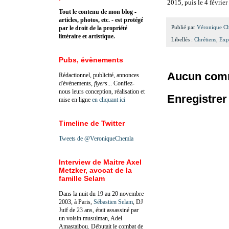
2015, puis le 4 février
Tout le contenu de mon blog -
articles, photos, etc. - est protégé
Publié par
Véronique C
par le droit de la propriété
littéraire et artistique.
Libellés :
Chrétiens
,
Exp
Pubs, évènements
Aucun comm
Rédactionnel, publicité, annonces
d'évènements,
flyers
... Confiez-
nous leurs conception, réalisation et
Enregistre
mise en ligne
en cliquant ici
Timeline de Twitter
Tweets de @VeroniqueChemla
Interview de Maitre Axel
Metzker, avocat de la
famille Selam
Dans la nuit du 19 au 20 novembre
2003, à Paris,
Sébastien Selam
, DJ
Juif de 23 ans, était assassiné par
un voisin musulman, Adel
Amastaibou. Débutait le combat de