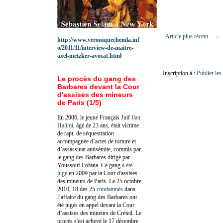
Article plus récent
http://www.veroniquechemla.inf
o/2011/11/interview-de-maitre-
axel-metzker-avocat.html
Inscription à :
Publier le
Le procès du gang des
Barbares devant la Cour
d'assises des mineurs
de Paris (1/5)
En 2006, le jeune Français Juif
Ilan
Halimi,
âgé de 23 ans, était victime
de rapt, de séquestration
accompagnée d’actes de torture et
d’assassinat antisémite, commis par
le gang des Barbares dirigé par
Youssouf Fofana. Ce gang
a été
jugé
en 2009 par la Cour d'assises
des mineurs de Paris. Le 25 octobre
2010, 18 des 25
condamnés
dans
l’affaire du gang des Barbares ont
été jugés en appel devant la Cour
d’assises des mineurs de Créteil. Le
procès s'est achevé le 17 décembre