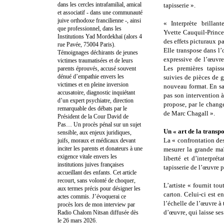
dans les cercles intrafamilial, amical
tapisserie ».
et associatif - dans une communauté
juive orthodoxe francilienne -, ainsi
« Interprète brillan
que professionnel, dans les
Yvette Cauquil-Prince 
Institutions Yad Mordekhaï (alors 4
des effets picturaux pa
rue Pavée, 75004 Paris).
Elle transpose dans l’
Témoignages déchirants de jeunes
expressive de l’œuvre
victimes traumatisées et de leurs
Les premières tapisse
parents éprouvés, accusé souvent
dénué d’empathie envers les
suivies de pièces de 
victimes et en pleine inversion
nouveau format. En sa
accusatoire, diagnostic inquiétant
pas son intervention 
d’un expert psychiatre, direction
propose, par le chang
remarquable des débats par le
de Marc Chagall ».
Président de la Cour David de
Pas… Un procès pénal sur un sujet
Un « art de la transpo
sensible, aux enjeux juridiques,
La « confrontation des
juifs, moraux et médicaux devant
inciter les parents et donateurs à une
mesurer la grande maî
exigence vitale envers les
liberté et d’interpré
institutions juives françaises
tapisserie de l’œuvre p
accueillant des enfants. Cet article
recourt, sans volonté de choquer,
L’artiste « fournit t
aux termes précis pour désigner les
carton. Celui-ci est en
actes commis. J’évoquerai ce
l’échelle de l’œuvre à 
procès lors de mon interview par
d’œuvre, qui laisse ses
Radio Chalom Nitsan diffusée dès
le 26 mars 2026.