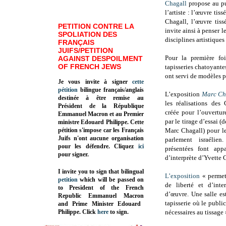
Chagall
propose au pu
l’artiste : l’œuvre ti
Chagall, l’œuvre tis
PETITION CONTRE LA
invite ainsi à penser l
SPOLIATION DES
disciplines artistiques 
FRANÇAIS
JUIFS/PETITION
Pour la première f
AGAINST DESPOILMENT
OF FRENCH JEWS
tapisseries chatoyant
ont servi de modèles po
Je vous invite à signer
cette
pétition
bilingue français/anglais
L’exposition
Marc Cha
destinée à être remise au
les réalisations des 
Président de la République
créée pour l’ouvertu
Emmanuel Macron et au Premier
par le tirage d’essai (
ministre Edouard Philippe. Cette
pétition s'impose car les Français
Marc Chagall) pour les
Juifs n'ont aucune organisation
parlement israélien
pour les défendre. Cliquez
ici
présentées font appa
pour signer.
d’interprète d’Yvette 
I invite you to sign that bilingual
L’exposition
« permet
petition
which will be passed on
de liberté et d’inte
to President of the French
d’œuvre. Une salle es
Republic
Emmanuel Macron
tapisserie où le publi
and Prime Minister
Edouard
Philippe
.
Click
here
to sign.
nécessaires au tissage 