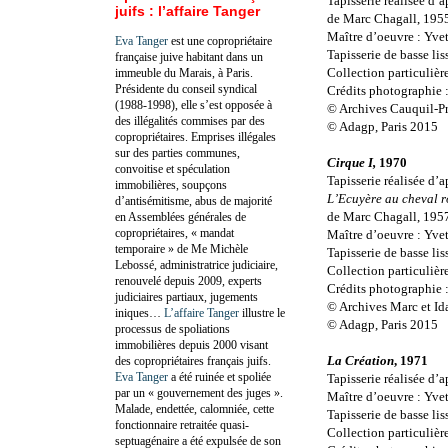
Tapisserie réalisée d’
juifs : l’affaire Tanger
de Marc Chagall, 195
Maître d’oeuvre : Yve
Eva Tanger
est une copropriétaire
Tapisserie de basse li
française juive habitant dans un
Collection particulièr
immeuble du Marais, à Paris.
Présidente du conseil syndical
Crédits photographie 
(1988-1998), elle s’est opposée à
© Archives Cauquil-Pr
des illégalités commises par des
© Adagp, Paris 2015
copropriétaires. Emprises illégales
sur des parties communes,
Cirque I,
1970
convoitise et spéculation
Tapisserie réalisée d’a
immobilières, soupçons
L’Ecuyère au cheval 
d’antisémitisme, abus de majorité
de Marc Chagall, 195
en Assemblées générales de
copropriétaires, « mandat
Maître d’oeuvre : Yve
temporaire » de Me Michèle
Tapisserie de basse li
Lebossé, administratrice judiciaire,
Collection particulièr
renouvelé depuis 2009, experts
Crédits photographie 
judiciaires partiaux, jugements
© Archives Marc et Ida
iniques…
L’affaire Tanger
illustre le
© Adagp, Paris 2015
processus de spoliations
immobilières depuis 2000 visant
La Création
, 1971
des copropriétaires français juifs.
Eva Tanger
a été ruinée et spoliée
Tapisserie réalisée d’
par un « gouvernement des juges ».
Maître d’oeuvre : Yve
Malade, endettée, calomniée, cette
Tapisserie de basse li
fonctionnaire retraitée quasi-
Collection particulièr
septuagénaire a été expulsée de son