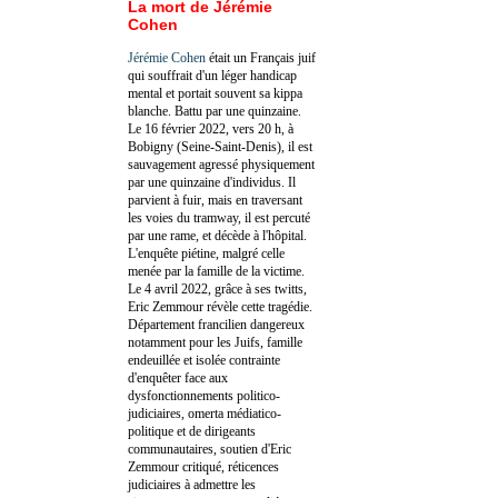
La mort de Jérémie
Cohen
Jérémie Cohen
était un Français juif
qui souffrait d'un léger handicap
mental et portait souvent sa kippa
blanche. Battu par une quinzaine.
Le 16 février 2022, vers 20 h, à
Bobigny (Seine-Saint-Denis), il est
sauvagement agressé physiquement
par une quinzaine d'individus. Il
parvient à fuir, mais en traversant
les voies du tramway, il est percuté
par une rame, et décède à l'hôpital.
L'enquête piétine, malgré celle
menée par la famille de la victime.
Le 4 avril 2022, grâce à ses twitts,
Eric Zemmour révèle cette tragédie.
Département francilien dangereux
notamment pour les Juifs, famille
endeuillée et isolée contrainte
d'enquêter face aux
dysfonctionnements politico-
judiciaires, omerta médiatico-
politique et de dirigeants
communautaires, soutien d'Eric
Zemmour critiqué, réticences
judiciaires à admettre les