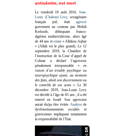
antisémite, est mort
Le vendredi 19 août 2016,
Jean-
Louis (Chalom) Levy
, sexagénaire
français juif, était
agressé
gravement au couteau par Mehdi
Kerkoub, délinquant franco-
algérien multirécidiviste, alors âgé
de 44 ans et
criant
« Allahou Aqbar
» (Allah est le plus grand). Le 12
septembre 2019, la Chambre de
l’instruction de la Cour d’appel de
Colmar a déclaré l’agresseur
pénalement irresponsable
«
en
raison d’un trouble psychique ou
neuropsychique ayant, au moment
des faits, aboli son discernement ou
le contrôle de ses actes
»
. Le 30
décembre 2019, Jean-Louis Levy
est décédé à l’âge de 65 ans ; il a été
enterré en Israël. Son agression
aurait du/pu être évitée.
Analyse
de
dysfonctionnements occultés et
gravissimes impliquant notamment
la responsabilité de l’Etat.