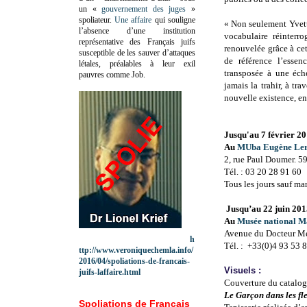
un «
gouvernement des juges
»
spoliateur.
Une affaire
qui souligne
« Non seulement Yvett
l’absence d’une institution
vocabulaire réinterr
représentative des Français juifs
renouvelée grâce à cet
susceptible de les sauver d’attaques
de référence l’esse
létales, préalables à leur exil
transposée à une éche
pauvres comme Job.
jamais la trahir, à tr
nouvelle existence, en
Jusqu'au 7 février 2
Au
MUba Eugène Le
2, rue Paul Doumer. 
Tél. : 03 20 28 91 60
Tous les jours sauf mar
Jusqu’au 22 juin 20
Au
Musée national M
Avenue du Docteur M
h
Tél. : +33(0)4 93 53 
ttp://www.veroniquechemla.info/
2016/04/spoliations-de-francais-
Visuels :
juifs-laffaire.html
Couverture du catalo
Le Garçon dans les fl
Spoliations de Français