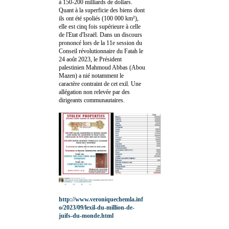
à 150-200 milliards de dollars.
Quant à la superficie des biens dont
ils ont été spoliés (100 000 km²),
elle est cinq fois supérieure à celle
de l'Etat d'Israël. Dans un discours
prononcé lors de la 11e session du
Conseil révolutionnaire du Fatah le
24 août 2023, le Président
palestinien Mahmoud Abbas (Abou
Mazen) a nié notamment le
caractère contraint de cet exil. Une
allégation non relevée par des
dirigeants communautaires.
http://www.veroniquechemla.inf
o/2023/09/lexil-du-million-de-
juifs-du-monde.html