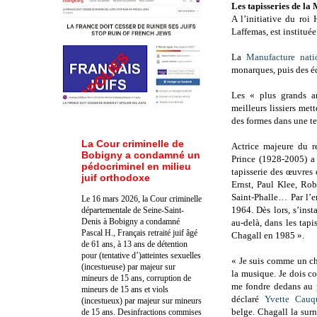
Les tapisseries de la
A l’initiative du ro
Laffemas, est instituée
La
Manufacture nati
monarques, puis des éd
Les « plus grands ar
meilleurs lissiers mett
des formes dans une te
La Cour criminelle de
Actrice majeure du r
Bobigny a condamné un
Prince (1928-2005) a 
pédocriminel en milieu
tapisserie des œuvres
juif orthodoxe
Ernst, Paul Klee, Rob
Saint-Phalle… Par l’
Le 16 mars 2026, la Cour criminelle
1964. Dès lors, s’ins
départementale de Seine-Saint-
Denis à Bobigny a condamné
au-delà, dans les tap
Pascal H., Français retraité juif âgé
Chagall en 1985 ».
de 61 ans, à 13 ans de détention
pour (tentative d’)atteintes sexuelles
« Je suis comme un ch
(incestueuse) par majeur sur
la musique. Je dois c
mineurs de 15 ans, corruption de
me fondre dedans au p
mineurs de 15 ans et viols
déclaré
Yvette Cauqu
(incestueux) par majeur sur mineurs
belge. Chagall la sur
de 15 ans. Des
infractions commises