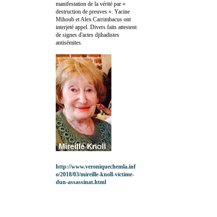
manifestation de la vérité par «
destruction de preuves ». Yacine
Mihoub et Alex Carrimbacus ont
interjeté appel. Divers faits attestent
de signes d'actes djihadistes
antisémites.
http://www.veroniquechemla.inf
o/2018/03/mireille-knoll-victime-
dun-assassinat.html