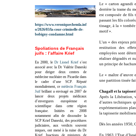
Le « carton agrandi e
derrière la trame du mé
est composée de fils t
passant les fils colorés
https://www.veroniquechemla.inf
tissage, à la « tombée 
o/2026/03/la-cour-criminelle-de-
motif ».
bobigny-condamne.html
L’un « des enjeux pri
restitution des effe
Spoliations de Français
juifs : l’affaire Krief
employées sont déterm
réaliser dégradés et n
En 2000, le
Dr Lionel Krief
s’est
un principe de hachur
associé avec la Dr Valérie Daneski
pour diriger deux centres de
Le « maître d’œuvre et
médecine nucléaire en Picardie dans
une partition tissée fa
le cadre d’une SCP.
Réputé
mondialement, ce
médecin Français
Chagall et la tapisser
Juif
brillant a envisagé en 2007 de
lancer deux projets médicaux
Après la Libération, 
d’envergures européenne et
d’autres techniques qu
scientifique dans cette région
expérimentations plast
française.
Initiées en 2008
la tapisserie mobilisen
notamment afin de dissoudre la
SCP Krief Daneski, des procédures
Dès les années 1950, 
judiciaires, aux verdicts souvent
iniques, ont mené à la ruine du Dr
En 1963, l’Etat d’Isra
Krief.
Inactions de ministres de