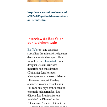
http://www.veroniquechemla.inf
o/2022/08/eyal-hadda-assassinat-
antisemite.html
Interview de Bat Ye’or
sur la dhimmitude
Bat Ye’or
est une essayiste
spécialiste des minorités religieuses
dans le monde islamique. Elle a
forgé le terme
dhimmitude
pour
désigner le statut cruel des
minorités non-musulmanes
(Dhimmis) dans les pays
islamiques ou en « terre d’islam ».
Elle a aussi analysé Eurabia,
alliance euro-arabe visant à unir
l’Europe aux pays arabes dans un
ensemble méditerranéen. Les
éditions Les Provinciales ont
republié "Le Dhimmi" et les
"Documents" sur le "Dhimmi" de
Bat Ye'or. Un essai pionnier dont la