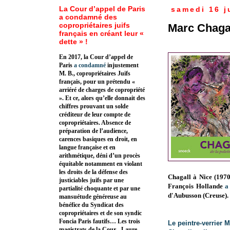
La Cour d’appel de Paris
samedi 16 j
a condamné des
copropriétaires juifs
Marc Chagal
français en créant leur «
dette » !
En 2017, la Cour d’appel de
Paris
a condamné
injustement
M. B., copropriétaires Juifs
français, pour un prétendu «
arriéré de charges de copropriété
». Et ce, alors qu’elle donnait des
chiffres prouvant un solde
créditeur de leur compte de
copropriétaires. Absence de
préparation de l’audience,
carences basiques en droit, en
langue française et en
arithmétique, déni d’un procès
équitable notamment en violant
les droits de la défense des
Chagall à Nice (197
justiciables juifs par une
François Hollande
a
partialité choquante et par une
d'Aubusson (Creuse).
mansuétude généreuse au
bénéfice du Syndicat des
copropriétaires et de son syndic
Foncia Paris fautifs… Les trois
Le peintre-verrier M
magistrats de la Cour - Laure