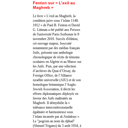
Fenton sur « L’exil au
Maghreb »
Le livre « L’exil au Maghreb, la
condition juive sous l’islam 1148-
1912 » de Paul B. Fenton et David
G. Littman a été publié aux Presses
de l'université Paris-Sorbonne le 9
novembre 2010. Succès d'édition,
cet ouvrage majeur, boycotté
notamment par des médias français
Juifs, présente une anthologie
chronologique de récits de témoins
oculaires en Algérie et au Maroc sur
les Juifs. Puis, par une sélection
d’archives du Quai d’Orsay, du
Foreign Office, de l’Alliance
israélite universelle (AIU) et de son
homologue britannique l’Anglo-
Jewish Association, il décrit les
efforts diplomatiques déployés en
faveur des Juifs maltraités au
Maghreb. Il démythifie la «
tolérance interconfessionnelle
égalitaire et harmonieuse sous
l’islam incarnée par al-Andalous ».
Le "pogrom au nom du djihad"
(Shmuel Trigano) du 5 août 1934, à