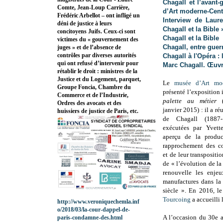
Chagall et l’avant
Comte, Jean-Loup Carrière,
d’Art moderne-Cen
Frédéric Arbellot – ont infligé un
Interview de Laure
déni de justice à leurs
Chagall et la Bible 
concitoyens Juifs. Ceux-ci sont
Chagall et la Bible
victimes du « gouvernement des
Chagall, entre guerr
juges » et de l’absence de
contrôles par diverses autorités
Chagall à l'Opéra : 
qui ont refusé d’intervenir pour
Marc Chagall. Œuvr
rétablir le droit : ministres de la
Justice et du Logement, parquet,
Le
musée d’Art mo
Groupe Foncia, Chambre du
présenté l’exposition 
Commerce et de l’Industrie,
palette au métier
(
Ordres des avocats et des
janvier 2015) : il a r
huissiers de justice de Paris, etc.
de Chagall (1887-1
exécutées par Yvett
aperçu de la produc
rapprochement des c
et de leur transpositi
de « l’évolution de la
renouvelle les enjeu
manufactures dans la
siècle ». En 2016, l
Tourcoing
a accueilli 
http://www.veroniquechemla.inf
o/2018/03/la-cour-dappel-de-
A l’occasion du 30e a
paris-condamne-des.html