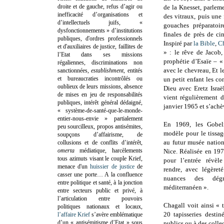
droite et de gauche, refus d’agir ou
de la Knesset, parleme
inefficacité d’organisations et
des vitraux, puis une 
d’intellectuels juifs, «
gouaches préparatoi
dysfonctionnements » d’institutions
finales de près de c
publiques, d'ordres professionnels
Inspiré par
la Bible
,
C
et d'auxiliaires de justice, faillites de
» : le rêve de Jacob,
l’Etat dans ses missions
prophétie d’Esaïe – «
régaliennes, discriminations non
avec le chevreau, Et l
sanctionnées,
establishment
, entités
et bureaucraties incontrôlés ou
un petit enfant les con
oublieux de leurs missions, absence
Dieu avec Eretz Israë
de mises en jeu de responsabilités
vient régulièrement d
publiques, intérêt général dédaigné,
janvier 1965 et s’ach
« système-de-santé-que-le-monde-
entier-nous-envie » partialement
En 1969, les Gobel
peu sourcilleux, propos antisémites,
modèle pour le tissag
soupçons d’affairisme, de
au futur musée natio
collusions et de conflits d’intérêt,
omerta
médiatique, harcèlements
Nice. Réalisée en 1970
tous azimuts visant le couple Krief,
pour l’entrée révèle
menace d'un
huissier de justice
de
rendre, avec légèreté
casser une porte…
A la confluence
nuances des dég
entre politique et santé, à la jonction
méditerranéen ».
entre secteurs public et privé, à
l’articulation entre pouvoirs
Chagall voit ainsi « 
politiques nationaux et locaux,
20 tapisseries desti
l’affaire Krief
s’avère emblématique
d’un « antisémitisme d’Etat » sous
publics ou à des colle