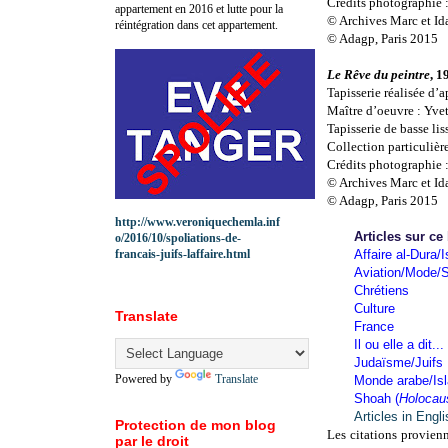
Crédits photographie 
appartement en 2016 et lutte pour la
© Archives Marc et Ida
réintégration dans cet appartement.
© Adagp, Paris 2015
Le Rêve du peintre
, 1
Tapisserie réalisée d’
Maître d’oeuvre : Yve
Tapisserie de basse li
Collection particulièr
Crédits photographie 
© Archives Marc et Ida
© Adagp, Paris 2015
http://www.veroniquechemla.inf
Articles sur ce
o/2016/10/spoliations-de-
francais-juifs-laffaire.html
Affaire al-Dura/I
Aviation/Mode/S
Chrétiens
Culture
Translate
France
Il ou elle a dit...
Judaïsme/Juifs
Powered by
Translate
Monde arabe/Is
Shoah (
Holocau
Articles in Engl
Protection de mon blog
Les citations provienn
par le droit