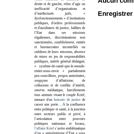
Aucun comm
droite et de gauche, refus d’agir ou
inefficacité d’organisations et
Enregistre
d’intellectuels juifs, «
dysfonctionnements » d’institutions
publiques, d'ordres professionnels
et d'auxiliaires de justice, faillites de
l’Etat dans ses missions
régaliennes, discriminations non
sanctionnées,
establishment
, entités
et bureaucraties incontrôlés ou
oublieux de leurs missions, absence
de mises en jeu de responsabilités
publiques, intérêt général dédaigné,
« système-de-santé-que-le-monde-
entier-nous-envie » partialement
peu sourcilleux, propos antisémites,
soupçons d’affairisme, de
collusions et de conflits d’intérêt,
omerta
médiatique, harcèlements
tous azimuts visant le couple Krief,
menace d'un
huissier de justice
de
casser une porte…
A la confluence
entre politique et santé, à la jonction
entre secteurs public et privé, à
l’articulation entre pouvoirs
politiques nationaux et locaux,
l’affaire Krief
s’avère emblématique
d’un « antisémitisme d’Etat » sous