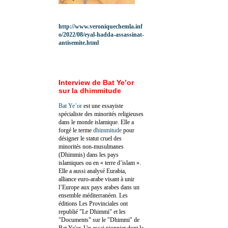
http://www.veroniquechemla.inf
o/2022/08/eyal-hadda-assassinat-
antisemite.html
Interview de Bat Ye’or
sur la dhimmitude
Bat Ye’or
est une essayiste
spécialiste des minorités religieuses
dans le monde islamique. Elle a
forgé le terme
dhimmitude
pour
désigner le statut cruel des
minorités non-musulmanes
(Dhimmis) dans les pays
islamiques ou en « terre d’islam ».
Elle a aussi analysé Eurabia,
alliance euro-arabe visant à unir
l’Europe aux pays arabes dans un
ensemble méditerranéen. Les
éditions Les Provinciales ont
republié "Le Dhimmi" et les
"Documents" sur le "Dhimmi" de
Bat Ye'or. Un essai pionnier dont la