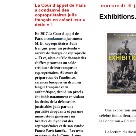
La Cour d’appel de Paris
mercredi 6 j
a condamné des
copropriétaires juifs
Exhibitions
français en créant leur «
dette » !
En 2017, la Cour d’appel de
Paris
a condamné
injustement
M. B., copropriétaires Juifs
français, pour un prétendu «
arriéré de charges de copropriété
». Et ce, alors qu’elle donnait des
chiffres prouvant un solde
créditeur de leur compte de
copropriétaires. Absence de
préparation de l’audience,
carences basiques en droit, en
langue française et en
arithmétique, déni d’un procès
équitable notamment en violant
les droits de la défense des
justiciables juifs par une
Une exposition sur
partialité choquante et par une
célèbre footballeur, ar
mansuétude généreuse au
la Fondation « Educati
bénéfice du Syndicat des
copropriétaires et de son syndic
Foncia Paris fautifs… Les trois
La lecture du doss
magistrats de la Cour - Laure