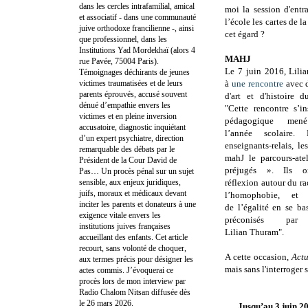
dans les cercles intrafamilial, amical
moi la session d'entr
et associatif - dans une communauté
l’école les cartes de l
juive orthodoxe francilienne -, ainsi
cet égard ?
que professionnel, dans les
Institutions Yad Mordekhaï (alors 4
MAHJ
rue Pavée, 75004 Paris).
Le 7 juin 2016, Lili
Témoignages déchirants de jeunes
victimes traumatisées et de leurs
à
une rencontre
avec 
parents éprouvés, accusé souvent
d'art et d'histoire
dénué d’empathie envers les
"
Cette rencontre s’in
victimes et en pleine inversion
pédagogique me
accusatoire, diagnostic inquiétant
l’année
scolaire.
d’un expert psychiatre, direction
enseignants-relais, l
remarquable des débats par le
mahJ le
parcours-ate
Président de la Cour David de
préjugés ». Ils 
Pas… Un procès pénal sur un sujet
sensible, aux enjeux juridiques,
réflexion
autour du ra
juifs, moraux et médicaux devant
l’homophobie, et 
inciter les parents et donateurs à une
de
l’égalité en se ba
exigence vitale envers les
préconisés pa
institutions juives françaises
Lilian
Thuram".
accueillant des enfants. Cet article
recourt, sans volonté de choquer,
A cette occasion,
Actu
aux termes précis pour désigner les
mais sans l'interroger 
actes commis. J’évoquerai ce
procès lors de mon interview par
Radio Chalom Nitsan diffusée dès
le 26 mars 2026.
Jusqu’au 3 juin 2