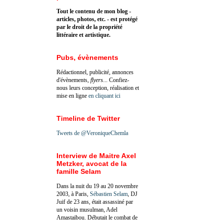
Tout le contenu de mon blog -
articles, photos, etc. - est protégé
par le droit de la propriété
littéraire et artistique.
Pubs, évènements
Rédactionnel, publicité, annonces
d'évènements,
flyers
... Confiez-
nous leurs conception, réalisation et
mise en ligne
en cliquant ici
Timeline de Twitter
Tweets de @VeroniqueChemla
Interview de Maitre Axel
Metzker, avocat de la
famille Selam
Dans la nuit du 19 au 20 novembre
2003, à Paris,
Sébastien Selam
, DJ
Juif de 23 ans, était assassiné par
un voisin musulman, Adel
Amastaibou. Débutait le combat de