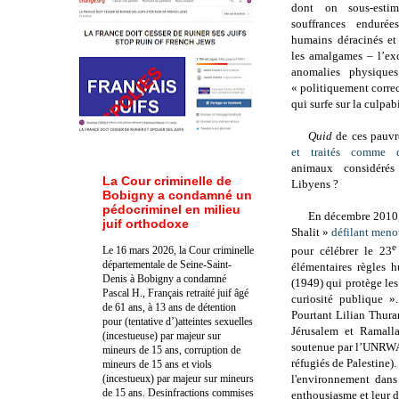
dont on sous-estim
souffrances enduré
humains déracinés et
les amalgames – l’ex
anomalies physiques
« politiquement correc
qui surfe sur la culpab
Quid
de ces pauvr
et traités comme 
animaux considéré
La Cour criminelle de
Libyens ?
Bobigny a condamné un
pédocriminel en milieu
En décembre 2010,
juif orthodoxe
Shalit »
défilant meno
e
Le 16 mars 2026, la Cour criminelle
pour célébrer le 23
départementale de Seine-Saint-
élémentaires règles 
Denis à Bobigny a condamné
(1949) qui protège les 
Pascal H., Français retraité juif âgé
curiosité publique »
de 61 ans, à 13 ans de détention
Pourtant Lilian Thura
pour (tentative d’)atteintes sexuelles
Jérusalem et Ramalla
(incestueuse) par majeur sur
soutenue par l’UNRWA 
mineurs de 15 ans, corruption de
réfugiés de Palestine).
mineurs de 15 ans et viols
(incestueux) par majeur sur mineurs
l'environnement dans 
de 15 ans. Des
infractions commises
enthousiasme et leur dé