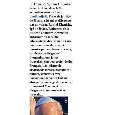
Le 17 mai 2022, dans le quartier
de la Duchère, dans le 9e
arrondissement de Lyon,
RenéHadjadj
, Français juif âgé
de 89 ans, a été tué et défenestré
par un voisin, Rachid Kheniche,
âgé de 50 ans. Réticences de la
justice à admettre le caractère
antisémite du meurtre,
informations déterminantes sur
l’antisémitisme du suspect
fournies par les réseaux sociaux,
prudence de dirigeants
d’organisations juives
françaises, émotion profonde des
Français juifs, silence de
mainstream medias
, notamment
publics, similarités avec
l’assassinat de Sarah Halimi,
absence de message du Président
Emmanuel Macron et de
dirigeants communautaires
français…