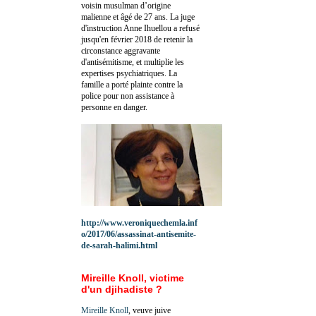
voisin musulman d’origine
malienne et âgé de 27 ans. La juge
d'instruction Anne Ihuellou a refusé
jusqu'en février 2018 de retenir la
circonstance aggravante
d'antisémitisme, et multiplie les
expertises psychiatriques. La
famille a porté plainte contre la
police pour non assistance à
personne en danger.
http://www.veroniquechemla.inf
o/2017/06/assassinat-antisemite-
de-sarah-halimi.html
Mireille Knoll, victime
d'un djihadiste ?
Mireille Knoll
, veuve juive