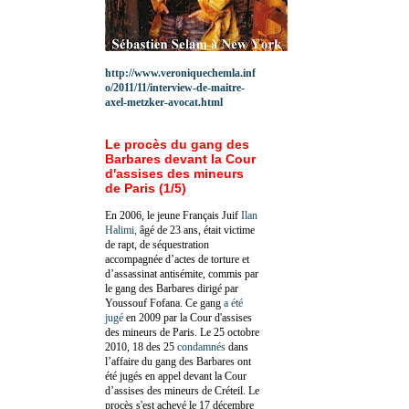
http://www.veroniquechemla.inf
o/2011/11/interview-de-maitre-
axel-metzker-avocat.html
Le procès du gang des
Barbares devant la Cour
d'assises des mineurs
de Paris (1/5)
En 2006, le jeune Français Juif
Ilan
Halimi,
âgé de 23 ans, était victime
de rapt, de séquestration
accompagnée d’actes de torture et
d’assassinat antisémite, commis par
le gang des Barbares dirigé par
Youssouf Fofana. Ce gang
a été
jugé
en 2009 par la Cour d'assises
des mineurs de Paris. Le 25 octobre
2010, 18 des 25
condamnés
dans
l’affaire du gang des Barbares ont
été jugés en appel devant la Cour
d’assises des mineurs de Créteil. Le
procès s'est achevé le 17 décembre