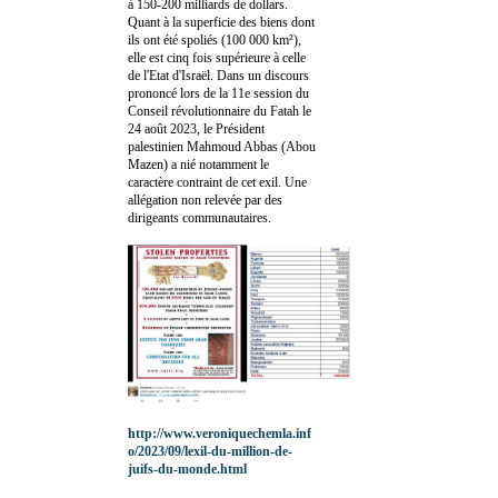
à 150-200 milliards de dollars.
Quant à la superficie des biens dont
ils ont été spoliés (100 000 km²),
elle est cinq fois supérieure à celle
de l'Etat d'Israël. Dans un discours
prononcé lors de la 11e session du
Conseil révolutionnaire du Fatah le
24 août 2023, le Président
palestinien Mahmoud Abbas (Abou
Mazen) a nié notamment le
caractère contraint de cet exil. Une
allégation non relevée par des
dirigeants communautaires.
http://www.veroniquechemla.inf
o/2023/09/lexil-du-million-de-
juifs-du-monde.html