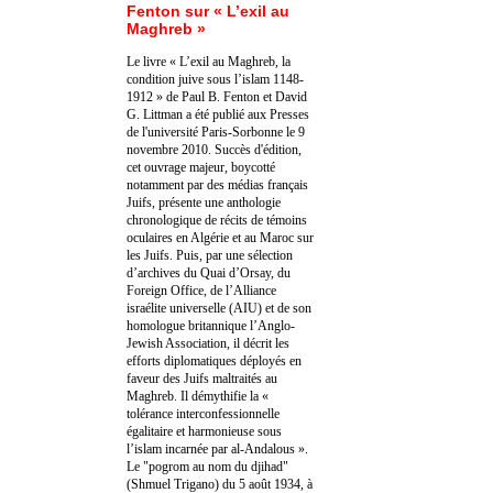
Fenton sur « L’exil au
Maghreb »
Le livre « L’exil au Maghreb, la
condition juive sous l’islam 1148-
1912 » de Paul B. Fenton et David
G. Littman a été publié aux Presses
de l'université Paris-Sorbonne le 9
novembre 2010. Succès d'édition,
cet ouvrage majeur, boycotté
notamment par des médias français
Juifs, présente une anthologie
chronologique de récits de témoins
oculaires en Algérie et au Maroc sur
les Juifs. Puis, par une sélection
d’archives du Quai d’Orsay, du
Foreign Office, de l’Alliance
israélite universelle (AIU) et de son
homologue britannique l’Anglo-
Jewish Association, il décrit les
efforts diplomatiques déployés en
faveur des Juifs maltraités au
Maghreb. Il démythifie la «
tolérance interconfessionnelle
égalitaire et harmonieuse sous
l’islam incarnée par al-Andalous ».
Le "pogrom au nom du djihad"
(Shmuel Trigano) du 5 août 1934, à