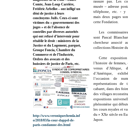
rassure pas. Les c
Comte, Jean-Loup Carrière,
musée – adresse post
Frédéric Arbellot – ont infligé un
téléphone, etc. - y 
déni de justice à leurs
mais deux pages son
concitoyens Juifs. Ceux-ci sont
cette Fondation.
victimes du « gouvernement des
juges » et de l’absence de
contrôles par diverses autorités
Les commissaires
qui ont refusé d’intervenir pour
sont
Pascal Blanchar
rétablir le droit : ministres de la
chercheur associé
Justice et du Logement, parquet,
collections Histoire d
Groupe Foncia, Chambre du
Commerce et de l’Industrie,
Cette expositi
Ordres des avocats et des
l’histoire de femmes,
huissiers de justice de Paris, etc.
venus d’Afrique, d
d’Amérique, exhi
l’occasion de num
représentations de 
cabaret, dans des foire
des villages reconstit
expositions universel
phénomène qui débute
les cours royales et v
du » XXe siècle en Eu
http://www.veroniquechemla.inf
Japon.
o/2018/03/la-cour-dappel-de-
paris-condamne-des.html