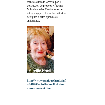
manifestation de la vérité par «
destruction de preuves ». Yacine
Mihoub et Alex Carrimbacus ont
interjeté appel. Divers faits attestent
de signes d'actes djihadistes
antisémites.
http://www.veroniquechemla.inf
o/2018/03/mireille-knoll-victime-
dun-assassinat.html