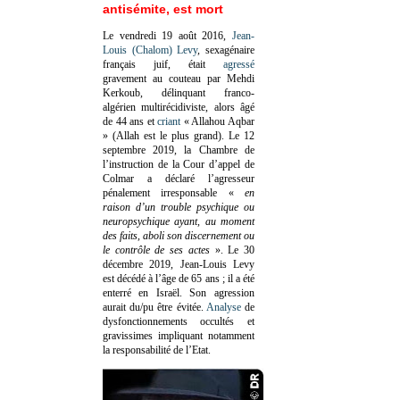
antisémite, est mort
Le vendredi 19 août 2016,
Jean-
Louis (Chalom) Levy
, sexagénaire
français juif, était
agressé
gravement au couteau par Mehdi
Kerkoub, délinquant franco-
algérien multirécidiviste, alors âgé
de 44 ans et
criant
« Allahou Aqbar
» (Allah est le plus grand). Le 12
septembre 2019, la Chambre de
l’instruction de la Cour d’appel de
Colmar a déclaré l’agresseur
pénalement irresponsable
«
en
raison d’un trouble psychique ou
neuropsychique ayant, au moment
des faits, aboli son discernement ou
le contrôle de ses actes
»
. Le 30
décembre 2019, Jean-Louis Levy
est décédé à l’âge de 65 ans ; il a été
enterré en Israël. Son agression
aurait du/pu être évitée.
Analyse
de
dysfonctionnements occultés et
gravissimes impliquant notamment
la responsabilité de l’Etat.