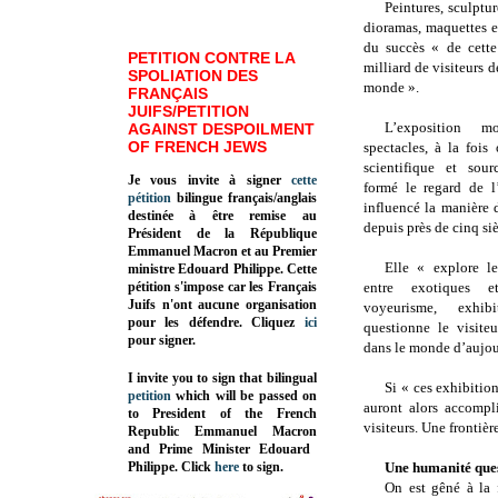
Peintures, sculptur
dioramas, maquettes 
du succès « de cette
PETITION CONTRE LA
milliard de visiteurs 
SPOLIATION DES
monde ».
FRANÇAIS
JUIFS/PETITION
L’exposition 
AGAINST DESPOILMENT
OF FRENCH JEWS
spectacles, à la fois
scientifique et sour
Je vous invite à signer
cette
formé le regard de l
pétition
bilingue français/anglais
influencé la manière 
destinée à être remise au
depuis près de cinq siè
Président de la République
Emmanuel Macron et au Premier
Elle « explore le
ministre Edouard Philippe. Cette
pétition s'impose car les Français
entre exotiques e
Juifs n'ont aucune organisation
voyeurisme, exhib
pour les défendre. Cliquez
ici
questionne le visite
pour signer.
dans le monde d’aujou
I invite you to sign that bilingual
Si « ces exhibitio
petition
which will be passed on
auront alors accompli
to President of the French
visiteurs. Une frontièr
Republic
Emmanuel Macron
and Prime Minister
Edouard
Philippe
.
Click
here
to sign.
Une humanité que
On est gêné à la