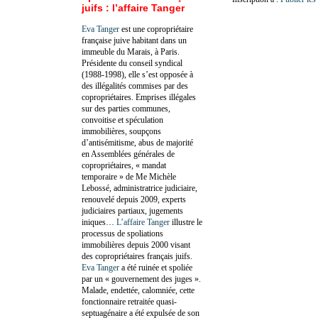
juifs : l’affaire Tanger
Eva Tanger
est une copropriétaire
française juive habitant dans un
immeuble du Marais, à Paris.
Présidente du conseil syndical
(1988-1998), elle s’est opposée à
des illégalités commises par des
copropriétaires. Emprises illégales
sur des parties communes,
convoitise et spéculation
immobilières, soupçons
d’antisémitisme, abus de majorité
en Assemblées générales de
copropriétaires, « mandat
temporaire » de Me Michèle
Lebossé, administratrice judiciaire,
renouvelé depuis 2009, experts
judiciaires partiaux, jugements
iniques…
L’affaire Tanger
illustre le
processus de spoliations
immobilières depuis 2000 visant
des copropriétaires français juifs.
Eva Tanger
a été ruinée et spoliée
par un « gouvernement des juges ».
Malade, endettée, calomniée, cette
fonctionnaire retraitée quasi-
septuagénaire a été expulsée de son