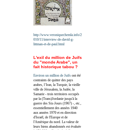
http://www.veroniquechemla.info/2
010/11/interview-de-david-g-
littman-et-de-paul.html
L'exil du million de Juifs
du "monde Arabe", un
fait historique tabou ?
Environ un million de Juifs
ont été
contraints de quitter des pays
arabes, l’Iran, la Turquie, la vieille
ville de Jérusalem, la Judée, la
Samarie - trois territoires occupés
par la (Trans)Jordanie jusqu'à la
guerre des Six-Jours (1967) -, etc.,
essentiellement des années 1940
aux années 1970 et en direction
d'Israël, de l'Europe et de
l'Amérique du nord. La valeur de
leurs biens abandonnés est évaluée