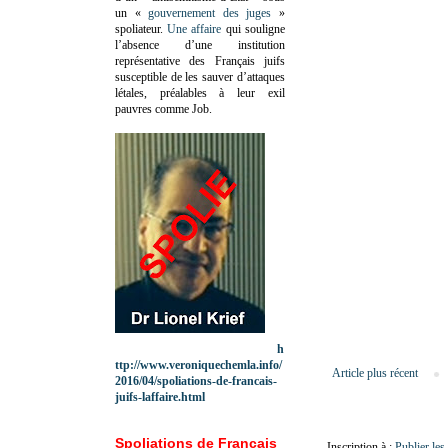
un «
gouvernement des juges
»
spoliateur.
Une affaire
qui souligne
l’absence d’une institution
représentative des Français juifs
susceptible de les sauver d’attaques
létales, préalables à leur exil
pauvres comme Job.
h
ttp://www.veroniquechemla.info/
Article plus récent
2016/04/spoliations-de-francais-
juifs-laffaire.html
Spoliations de Français
Inscription à :
Publier le