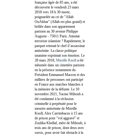
française âgée de 85 ans, a été
découverte le vendredi 23 mars
2018 vers 18 h 30 morte,
poignardée au cri de "Allah
OuAkbar" (Allah est plus grand) et
brûlée dans son appartement
parisien au 30 avenue Philippe
Auguste - 75011 Paris. Attentat
terroriste islamiste ? Rapidement, le
parquet retenait le chef d’assassinat
antisémite. La classe politique
unanime exprimait son émotion. Le
28 mars 2018,
Mireille Knoll
a été
inhumée dans un cimetière parisien
en la présence notamment du
Président Emmanuel Macron et des
milliers de personnes ont participé
en France aux marches blanches à
la mémoire de la défunte. Le 10
novembre 2021, Yacine Mihoub a
été condamné à la réclusion
criminelle à perpétuité pour le
meurtre antisémite de Mireille
Knoll, Alex Carrimbacus à 15 ans
de prison pour "vol aggravé" et
Zoulika Khellaf, mère de Mihoub, à
trois ans de prison, dont deux avec
sursis, pour avoir fait obstacle à la