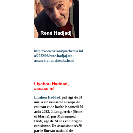
http://www.veroniquechemla.inf
o/2022/06/rene-hadjaj-un-
assassinat-antisemite.html
Liyahou Haddad,
assassiné
Liyahou Haddad
, juif âgé de 34
ans, a été assassiné à coups de
couteau et de hache le samedi 20
août 2022, à Longperrier (Seine-
et-Marne), par Mohammed
Dridi, âgé de 24 ans et d'origine
tunisienne. Un assassinat révélé
par le Bureau national de