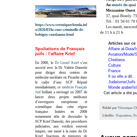
Au
musée du quai
Mezzanine Ouest
37, quai Branly. 7
Tél. : 01 56 61 70
https://www.veroniquechemla.inf
Les
mardi, mercred
o/2026/03/la-cour-criminelle-de-
de 11 h à 21 h
bobigny-condamne.html
Articles sur ce
Spoliations de Français
Affaire al-Dura/I
juifs : l’affaire Krief
Aviation/Mode/S
Chrétiens
En 2000, le
Dr Lionel Krief
s’est
Culture
associé avec la Dr Valérie Daneski
France
pour diriger deux centres de
Il ou elle a dit...
médecine nucléaire en Picardie dans
Judaïsme/Juifs
le cadre d’une SCP.
Réputé
mondialement, ce
médecin Français
Monde arabe/Is
Juif
brillant a envisagé en 2007 de
Cet article a été pu
lancer deux projets médicaux
d’envergures européenne et
scientifique dans cette région
Publié par
Véronique C
française.
Initiées en 2008
Libellés :
Exposition
,
Fr
notamment afin de dissoudre la
SCP Krief Daneski, des procédures
judiciaires, aux verdicts souvent
iniques, ont mené à la ruine du Dr
Krief.
Inactions de ministres de