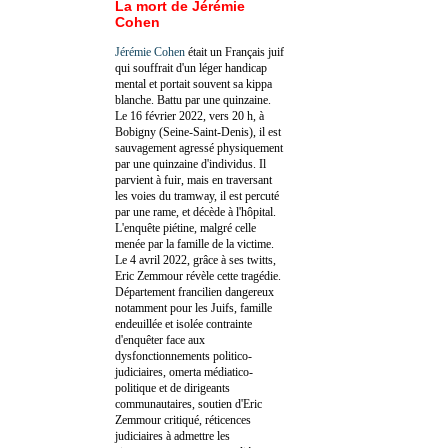
La mort de Jérémie
Cohen
Jérémie Cohen
était un Français juif
qui souffrait d'un léger handicap
mental et portait souvent sa kippa
blanche. Battu par une quinzaine.
Le 16 février 2022, vers 20 h, à
Bobigny (Seine-Saint-Denis), il est
sauvagement agressé physiquement
par une quinzaine d'individus. Il
parvient à fuir, mais en traversant
les voies du tramway, il est percuté
par une rame, et décède à l'hôpital.
L'enquête piétine, malgré celle
menée par la famille de la victime.
Le 4 avril 2022, grâce à ses twitts,
Eric Zemmour révèle cette tragédie.
Département francilien dangereux
notamment pour les Juifs, famille
endeuillée et isolée contrainte
d'enquêter face aux
dysfonctionnements politico-
judiciaires, omerta médiatico-
politique et de dirigeants
communautaires, soutien d'Eric
Zemmour critiqué, réticences
judiciaires à admettre les