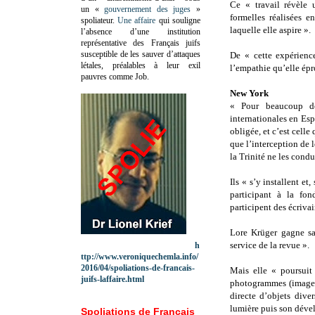
Ce « travail révèle u
un «
gouvernement des juges
»
formelles réalisées e
spoliateur.
Une affaire
qui souligne
laquelle elle aspire ».
l’absence d’une institution
représentative des Français juifs
susceptible de les sauver d’attaques
De « cette expérienc
létales, préalables à leur exil
l’empathie qu’elle épr
pauvres comme Job.
New York
« Pour beaucoup de
internationales en Es
obligée, et c’est cell
que l’interception de l
la Trinité ne les cond
Ils « s’y installent e
participant à la fo
participent des écrivai
Lore Krüger gagne sa 
service de la revue ».
h
ttp://www.veroniquechemla.info/
2016/04/spoliations-de-francais-
Mais elle « poursuit
juifs-laffaire.html
photogrammes (images 
directe d’objets dive
lumière puis son déve
Spoliations de Français