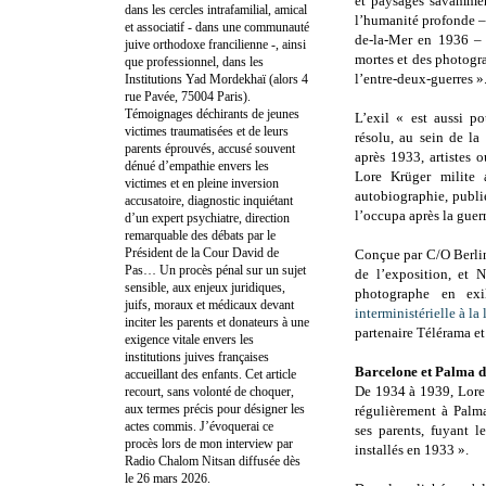
et paysages savamment
dans les cercles intrafamilial, amical
l’humanité profonde – 
et associatif - dans une communauté
de-la-Mer en 1936 – e
juive orthodoxe francilienne -, ainsi
mortes et des photogr
que professionnel, dans les
l’entre-deux-guerres »
Institutions Yad Mordekhaï (alors 4
rue Pavée, 75004 Paris).
Témoignages déchirants de jeunes
L’exil « est aussi 
victimes traumatisées et de leurs
résolu, au sein de l
parents éprouvés, accusé souvent
après 1933, artistes o
dénué d’empathie envers les
Lore Krüger milite 
victimes et en pleine inversion
autobiographie, publié
accusatoire, diagnostic inquiétant
l’occupa après la guerr
d’un expert psychiatre, direction
remarquable des débats par le
Président de la Cour David de
Conçue par C/O Berlin
Pas… Un procès pénal sur un sujet
de l’exposition, et 
sensible, aux enjeux juridiques,
photographe en e
juifs, moraux et médicaux devant
interministérielle à la
inciter les parents et donateurs à une
partenaire Télérama et
exigence vitale envers les
institutions juives françaises
Barcelone et Palma 
accueillant des enfants. Cet article
De 1934 à 1939, Lore
recourt, sans volonté de choquer,
aux termes précis pour désigner les
régulièrement à Palm
actes commis. J’évoquerai ce
ses parents, fuyant l
procès lors de mon interview par
installés en 1933 ».
Radio Chalom Nitsan diffusée dès
le 26 mars 2026.