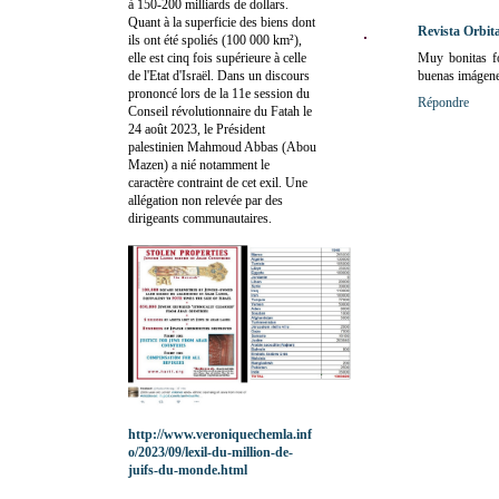
à 150-200 milliards de dollars.
Quant à la superficie des biens dont
Revista Orbita
ils ont été spoliés (100 000 km²),
elle est cinq fois supérieure à celle
Muy bonitas fo
de l'Etat d'Israël. Dans un discours
buenas imágene
prononcé lors de la 11e session du
Répondre
Conseil révolutionnaire du Fatah le
24 août 2023, le Président
palestinien Mahmoud Abbas (Abou
Mazen) a nié notamment le
caractère contraint de cet exil. Une
allégation non relevée par des
dirigeants communautaires.
http://www.veroniquechemla.inf
o/2023/09/lexil-du-million-de-
juifs-du-monde.html