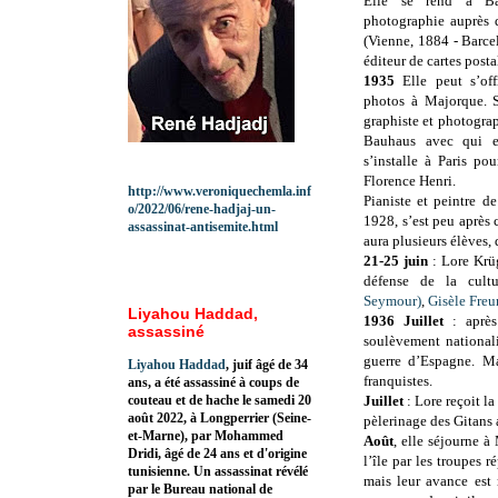
Elle se rend à Ba
photographie auprès 
(Vienne, 1884 - Barce
éditeur de cartes posta
1935
Elle peut s’of
photos à Majorque. S
graphiste et photograp
Bauhaus avec qui el
s’installe à Paris po
Florence Henri.
http://www.veroniquechemla.inf
Pianiste et peintre d
o/2022/06/rene-hadjaj-un-
1928, s’est peu après
assassinat-antisemite.html
aura plusieurs élèves,
21-25 juin
: Lore Krüg
défense de la cult
Seymour)
,
Gisèle Fre
Liyahou Haddad,
1936 Juillet
: après 
assassiné
soulèvement nationali
guerre d’Espagne. Ma
Liyahou Haddad
, juif âgé de 34
franquistes.
ans, a été assassiné à coups de
couteau et de hache le samedi 20
Juillet
: Lore reçoit 
août 2022, à Longperrier (Seine-
pèlerinage des Gitans
et-Marne), par Mohammed
Août
, elle séjourne à
Dridi, âgé de 24 ans et d'origine
l’île par les troupes 
tunisienne. Un assassinat révélé
mais leur avance est 
par le Bureau national de