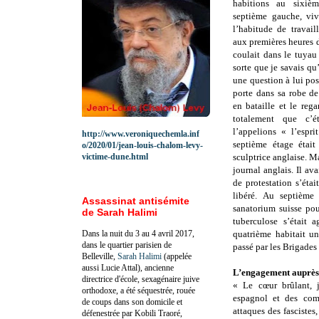
habitions au sixiè
septième gauche, vi
l’habitude de travaill
aux premières heures d
coulait dans le tuyau
sorte que je savais qu’
une question à lui pose
porte dans sa robe d
en bataille et le reg
totalement que c’
l’appelions « l’espri
http://www.veroniquechemla.inf
septième étage était
o/2020/01/jean-louis-chalom-levy-
victime-dune.html
sculptrice anglaise. Ma
journal anglais. Il a
de protestation s’éta
libéré. Au septième 
Assassinat antisémite
sanatorium suisse pou
de Sarah Halimi
tuberculose s’était 
Dans la nuit du 3 au 4 avril 2017,
quatrième habitait un
dans le quartier parisien de
passé par les Brigades 
Belleville,
Sarah Halimi
(appelée
aussi Lucie Attal), ancienne
L’engagement auprès 
directrice d'école, sexagénaire juive
« Le cœur brûlant, 
orthodoxe, a été séquestrée, rouée
espagnol et des comb
de coups dans son domicile et
attaques des fascistes
défenestrée par Kobili Traoré,