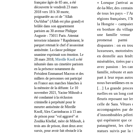
française âgée de 85 ans, a été
« Lorsque j'arrivai a
découverte le vendredi 23 mars
de-la-Mer, des centai
2018 vers 18 h 30 morte,
de tous les pays – l’A
poignardée au cri de "Allah
régions françaises, l’I
OuAkbar" (Allah est plus grand) et
la Hongrie – campaien
brûlée dans son appartement
en bordure du villag
parisien au 30 avenue Philippe
une famille venue 
Auguste - 75011 Paris. Attentat
promenai parmi l
terroriste islamiste ? Rapidement, le
parquet retenait le chef d’assassinat
disparates : on en tro
antisémite. La classe politique
luxueuses, motorisées
unanime exprimait son émotion. Le
en dentelle aux fenêtr
28 mars 2018,
Mireille Knoll
a été
misérables, tirées par
inhumée dans un cimetière parisien
avec passion : les cara
en la présence notamment du
famille, robuste et aut
Président Emmanuel Macron et des
part à leur repas auto
milliers de personnes ont participé
nous bavardâmes en no
en France aux marches blanches à
la mémoire de la défunte. Le 10
[…] La grande process
novembre 2021, Yacine Mihoub a
ruelles en un long cort
été condamné à la réclusion
fleuris reposant sur le
criminelle à perpétuité pour le
celle de Sara. Vêtues
meurtre antisémite de Mireille
accompagnées par des
Knoll, Alex Carrimbacus à 15 ans
d’innombrables pèleri
de prison pour "vol aggravé" et
qui espéraient que ce 
Zoulika Khellaf, mère de Mihoub, à
pataugèrent, les chev
trois ans de prison, dont deux avec
sursis, pour avoir fait obstacle à la
statues suivis par la