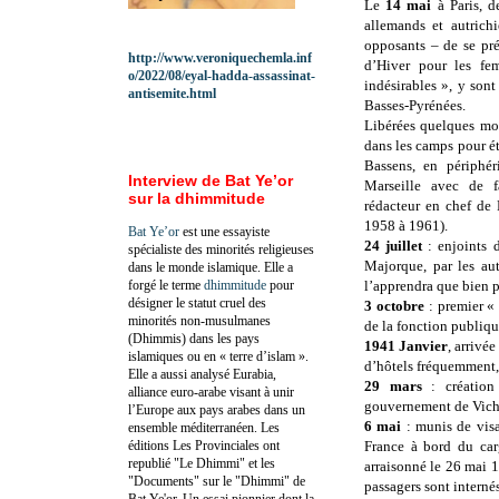
Le
14 mai
à Paris, 
allemands et autrichi
opposants – de se pr
http://www.veroniquechemla.inf
d’Hiver pour les f
o/2022/08/eyal-hadda-assassinat-
indésirables », y son
antisemite.html
Basses-Pyrénées.
Libérées quelques mois
dans les camps pour é
Bassens, en périphé
Interview de Bat Ye’or
Marseille avec de 
sur la dhimmitude
rédacteur en chef de 
1958 à 1961).
Bat Ye’or
est une essayiste
24 juillet
: enjoints 
spécialiste des minorités religieuses
Majorque, par les aut
dans le monde islamique. Elle a
forgé le terme
dhimmitude
pour
l’apprendra que bien p
désigner le statut cruel des
3 octobre
: premier « 
minorités non-musulmanes
de la fonction publique
(Dhimmis) dans les pays
1941 Janvier
, arrivée
islamiques ou en « terre d’islam ».
d’hôtels fréquemment,
Elle a aussi analysé Eurabia,
29 mars
: création
alliance euro-arabe visant à unir
gouvernement de Vich
l’Europe aux pays arabes dans un
6 mai
: munis de visa
ensemble méditerranéen. Les
éditions Les Provinciales ont
France à bord du ca
republié "Le Dhimmi" et les
arraisonné le 26 mai 1
"Documents" sur le "Dhimmi" de
passagers sont internés
Bat Ye'or. Un essai pionnier dont la