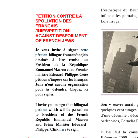
L’esthétique du Bauh
influent les portrait
PETITION CONTRE LA
SPOLIATION DES
Lore Krüger.
FRANÇAIS
JUIFS/PETITION
AGAINST DESPOILMENT
OF FRENCH JEWS
Je vous invite à signer
cette
pétition
bilingue français/anglais
destinée à être remise au
Président de la République
Emmanuel Macron et au Premier
ministre Edouard Philippe. Cette
pétition s'impose car les Français
Juifs n'ont aucune organisation
pour les défendre. Cliquez
ici
pour signer.
Son « œuvre aurait p
I invite you to sign that bilingual
petition
which will be passed on
quelques cent tirages 
to President of the French
d’une décennie ; déco
Republic
Emmanuel Macron
berlinoises, Cornelia B
and Prime Minister
Edouard
Philippe
.
Click
here
to sign.
« J’ai fait la conn
Krüger en 2008 – au 