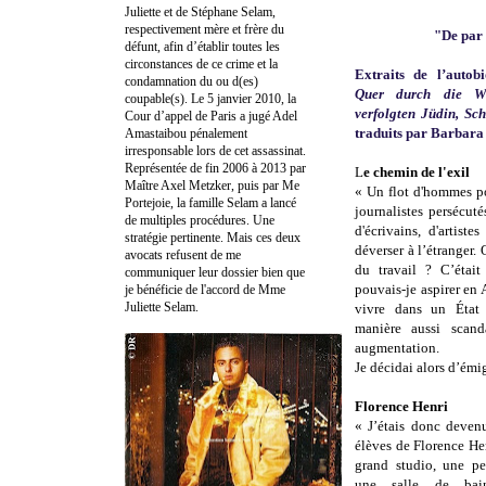
Juliette et de Stéphane Selam,
respectivement mère et frère du
"De par 
défunt, afin d’établir toutes les
circonstances de ce crime et la
Extraits de l’auto
condamnation du ou d(es)
Quer durch die We
coupable(s). Le 5 janvier 2010, la
verfolgten Jüdin, Sc
Cour d’appel de Paris a jugé Adel
traduits par Barbara
Amastaibou pénalement
irresponsable lors de cet assassinat.
Représentée de fin 2006 à 2013 par
L
e chemin de l'exil
Maître Axel Metzker, puis par Me
« Un flot d'hommes po
Portejoie, la famille Selam a lancé
journalistes persécuté
de multiples procédures. Une
d'écrivains, d'artis
stratégie pertinente. Mais ces deux
déverser à l’étranger.
avocats refusent de me
du travail ? C’était
communiquer leur dossier bien que
pouvais-je aspirer en
je bénéficie de l'accord de Mme
Juliette Selam.
vivre dans un État 
manière aussi scand
augmentation.
Je décidai alors d’émi
Florence Henri
« J’étais donc deven
élèves de Florence He
grand studio, une pe
une salle de bai