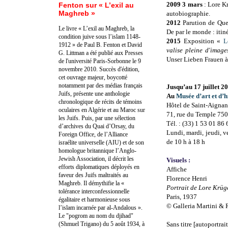
2009 3 mars
: Lore Kr
Fenton sur « L’exil au
Maghreb »
autobiographie.
2012
Parution de Que
Le livre « L’exil au Maghreb, la
De par le monde : itin
condition juive sous l’islam 1148-
2015
Exposition «
L
1912 » de Paul B. Fenton et David
valise pleine d'image
G. Littman a été publié aux Presses
Unser Lieben Frauen 
de l'université Paris-Sorbonne le 9
novembre 2010. Succès d'édition,
cet ouvrage majeur, boycotté
notamment par des médias français
Jusqu’au 17 juillet 2
Juifs, présente une anthologie
Au
Musée d’art et d’
chronologique de récits de témoins
Hôtel de Saint-Aignan
oculaires en Algérie et au Maroc sur
71, rue du Temple 750
les Juifs. Puis, par une sélection
Tél. : (33) 1 53 01 86 
d’archives du Quai d’Orsay, du
Lundi, mardi, jeudi, 
Foreign Office, de l’Alliance
de 10 h à 18 h
israélite universelle (AIU) et de son
homologue britannique l’Anglo-
Jewish Association, il décrit les
Visuels :
efforts diplomatiques déployés en
Affiche
faveur des Juifs maltraités au
Florence Henri
Maghreb. Il démythifie la «
Portrait de Lore Krüg
tolérance interconfessionnelle
Paris, 1937
égalitaire et harmonieuse sous
© Galleria Martini & 
l’islam incarnée par al-Andalous ».
Le "pogrom au nom du djihad"
(Shmuel Trigano) du 5 août 1934, à
Sans titre [autoportrait