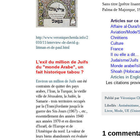
Sans titre [prêtre lisant
Palma de Majorque, 1
Articles sur ce
Affaire al-Dura/I
Aviation/Mode/S
http://www.veroniquechemla.info/2
Chrétiens
010/11/interview-de-david-g-
Culture
littman-et-de-paul.html
France
Il ou elle a dit...
Judaïsme/Juifs
L'exil du million de Juifs
Monde arabe/Is
du "monde Arabe", un
Shoah (
Holocau
fait historique tabou ?
Articles in Engl
Environ un million de Juifs
ont été
Les citations prov
contraints de quitter des pays
arabes, l’Iran, la Turquie, la vieille
ville de Jérusalem, la Judée, la
Publié par
Véronique C
Samarie - trois territoires occupés
Libellés :
Antisémitisme
par la (Trans)Jordanie jusqu'à la
Livre
,
Mode
,
UE (Union
guerre des Six-Jours (1967) -, etc.,
essentiellement des années 1940
aux années 1970 et en direction
d'Israël, de l'Europe et de
l'Amérique du nord. La valeur de
1 commenta
leurs biens abandonnés est évaluée