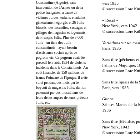
Constantine (Algérie), sans
vers 1935
intervention de l'Armée ou de la
© succession Lore Kr
police françaises, a causé 27
victimes Juives, enfants et adultes
« Recal »
généralement égorgés et 26 Juifs
New York, vers 1942
blessés, des incendies, saccages et
© succession Lore Kr
pillages de magasins et logements
de Français Juifs. Plus de 3 000
Juifs - un tiers des Juifs
Variations sur un mas
constantinois - ayant besoin
Paris, 1935
d'assistance sociale après ce
pogrom, etc. Ce pogrom avait été
Sans titre [pêcheurs et 
précédé le 3 août 1934 de violents
Palma de Majorque, 1
incidents dans le Constantinois. Au
© succession Lore Kr
coût financier de 150 millions de
francs Poincaré de l'époque, il a été
Sans titre [quais de la
suivi pendant des mois par le
boycott de magasins Juifs, du non
Paris, vers 1935
paiement par des musulmans de
leurs dettes auprès de leurs prêteurs
Gitans
Juifs, etc.
Saintes-Maries-de-la-
1936
Sans titre [Béatrice, 
New York, 1943
© succession Lore Kr