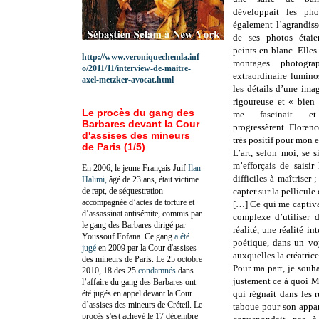
développait les ph
également l’agrandiss
de ses photos étai
peints en blanc. Elle
http://www.veroniquechemla.inf
montages photogra
o/2011/11/interview-de-maitre-
extraordinaire luminos
axel-metzker-avocat.html
les détails d’une im
rigoureuse et « bien 
Le procès du gang des
me fascinait et
Barbares devant la Cour
progressèrent. Florenc
d'assises des mineurs
très positif pour mon 
de Paris (1/5)
L’art, selon moi, se 
m’efforçais de saisi
En 2006, le jeune Français Juif
Ilan
difficiles à maîtriser
Halimi,
âgé de 23 ans, était victime
de rapt, de séquestration
capter sur la pellicule
accompagnée d’actes de torture et
[…] Ce qui me captivai
d’assassinat antisémite, commis par
complexe d’utiliser 
le gang des Barbares dirigé par
réalité, une réalité in
Youssouf Fofana. Ce gang
a été
poétique, dans un vo
jugé
en 2009 par la Cour d'assises
auxquelles la créatric
des mineurs de Paris. Le 25 octobre
Pour ma part, je souha
2010, 18 des 25
condamnés
dans
justement ce à quoi Ma
l’affaire du gang des Barbares ont
été jugés en appel devant la Cour
qui régnait dans les 
d’assises des mineurs de Créteil. Le
taboue pour son appare
procès s'est achevé le 17 décembre