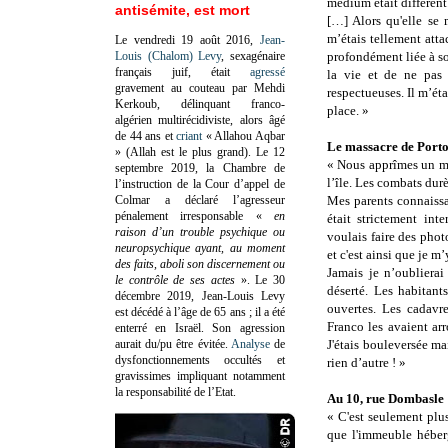
médium était différent.
antisémite, est mort
[…] Alors qu'elle se m
m’étais tellement atta
Le vendredi 19 août 2016,
Jean-
Louis (Chalom) Levy
, sexagénaire
profondément liée à son
français juif, était
agressé
la vie et de ne pas 
gravement au couteau par Mehdi
respectueuses. Il m’ét
Kerkoub, délinquant franco-
place. »
algérien multirécidiviste, alors âgé
de 44 ans et
criant
« Allahou Aqbar
Le massacre de Porto
» (Allah est le plus grand). Le 12
« Nous apprîmes un ma
septembre 2019, la Chambre de
l’île. Les combats dur
l’instruction de la Cour d’appel de
Colmar a déclaré l’agresseur
Mes parents connaissai
pénalement irresponsable
«
en
était strictement int
raison d’un trouble psychique ou
voulais faire des phot
neuropsychique ayant, au moment
et c'est ainsi que je 
des faits, aboli son discernement ou
Jamais je n’oublierai
le contrôle de ses actes
»
. Le 30
déserté. Les habitant
décembre 2019, Jean-Louis Levy
ouvertes. Les cadavr
est décédé à l’âge de 65 ans ; il a été
Franco les avaient arr
enterré en Israël. Son agression
aurait du/pu être évitée.
Analyse
de
J'étais bouleversée ma
dysfonctionnements occultés et
rien d’autre ! »
gravissimes impliquant notamment
la responsabilité de l’Etat.
Au 10, rue Dombasle 
« C'est seulement plu
que l'immeuble héberg