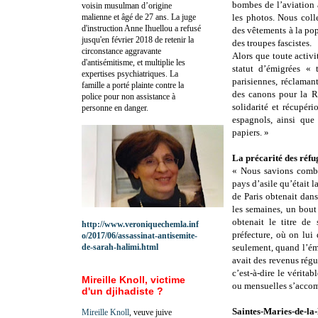
bombes de l’aviation 
voisin musulman d’origine
malienne et âgé de 27 ans. La juge
les photos. Nous colle
d'instruction Anne Ihuellou a refusé
des vêtements à la pop
jusqu'en février 2018 de retenir la
des troupes fascistes.
circonstance aggravante
Alors que toute activit
d'antisémitisme, et multiplie les
statut d’émigrées « 
expertises psychiatriques. La
parisiennes, réclaman
famille a porté plainte contre la
des canons pour la R
police pour non assistance à
solidarité et récupér
personne en danger.
espagnols, ainsi que 
papiers. »
La précarité des réfu
« Nous savions combie
pays d’asile qu’était l
de Paris obtenait dans
les semaines, un bout
obtenait le titre de
http://www.veroniquechemla.inf
préfecture, où on lui
o/2017/06/assassinat-antisemite-
de-sarah-halimi.html
seulement, quand l’émi
avait des revenus régul
c’est-à-dire le vérita
Mireille Knoll, victime
ou mensuelles s’accom
d'un djihadiste ?
Saintes-Maries-de-l
Mireille Knoll
, veuve juive