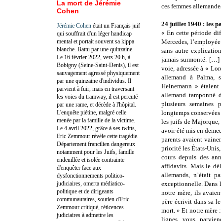
La mort de Jérémie
ces femmes allemandes
Cohen
24 juillet 1940 : les 
Jérémie Cohen
était un Français juif
« En cette période di
qui souffrait d'un léger handicap
mental et portait souvent sa kippa
Mercedes, l’employée 
blanche. Battu par une quinzaine.
sans autre explicatio
Le 16 février 2022, vers 20 h, à
jamais surmonté. […]
Bobigny (Seine-Saint-Denis), il est
voie, adressée à « Lo
sauvagement agressé physiquement
allemand à Palma, s
par une quinzaine d'individus. Il
Heinemann » étaient 
parvient à fuir, mais en traversant
allemand tamponné du
les voies du tramway, il est percuté
plusieurs semaines p
par une rame, et décède à l'hôpital.
L'enquête piétine, malgré celle
longtemps conservées 
menée par la famille de la victime.
les juifs de Majorque,
Le 4 avril 2022, grâce à ses twitts,
avoir été mis en demeur
Eric Zemmour révèle cette tragédie.
parents avaient vaine
Département francilien dangereux
priorité les États-Uni
notamment pour les Juifs, famille
cours depuis des ann
endeuillée et isolée contrainte
affidavits. Mais le dé
d'enquêter face aux
allemands, n’était pa
dysfonctionnements politico-
judiciaires, omerta médiatico-
exceptionnelle. Dans l
politique et de dirigeants
notre mère, ils avaie
communautaires, soutien d'Eric
père écrivit dans sa le
Zemmour critiqué, réticences
mort. » Et notre mère 
judiciaires à admettre les
lignes vous parvie