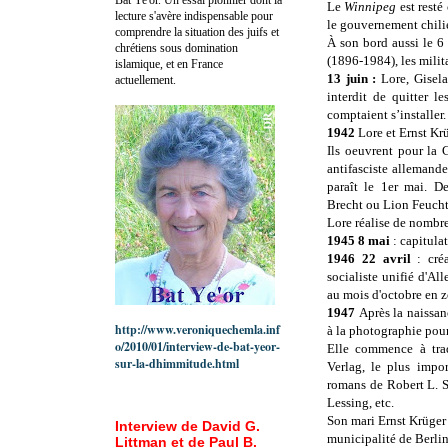
Le
Winnipeg
est resté
lecture s'avère indispensable pour
le gouvernement chilie
comprendre la situation des juifs et
À son bord aussi le 6
chrétiens sous domination
(1896-1984), les milita
islamique, et en France
13 juin :
Lore, Gisela
actuellement.
interdit de quitter l
comptaient s’installer.
1942
Lore et Ernst Krüg
Ils oeuvrent pour la
antifasciste allemande
paraît le 1er mai. 
Brecht ou Lion Feucht
Lore réalise de nombre
1945 8 mai
: capitula
1946 22 avril
: cré
socialiste unifié d'Al
au mois d'octobre en z
1947
Après la naissan
http://www.veroniquechemla.inf
à la photographie pour
o/2010/01/interview-de-bat-yeor-
Elle commence à tra
sur-la-dhimmitude.html
Verlag, le plus impor
romans de Robert L. 
Lessing, etc.
Son mari Ernst Krüger 
Interview de David G.
municipalité de Berlin
Littman et de Paul B.