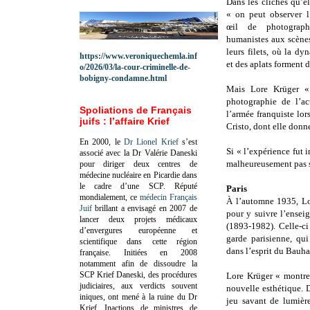
Dans les clichés qu’ell
« on peut observer l
œil de photographe
humanistes aux scène
leurs filets, où la d
https://www.veroniquechemla.inf
et des aplats forment 
o/2026/03/la-cour-criminelle-de-
bobigny-condamne.html
Mais Lore Krüger «
photographie de l’ac
Spoliations de Français
l’armée franquiste lo
juifs : l’affaire Krief
Cristo, dont elle donn
En 2000, le
Dr Lionel Krief
s’est
Si « l’expérience fut 
associé avec la Dr Valérie Daneski
malheureusement pas su
pour diriger deux centres de
médecine nucléaire en Picardie dans
le cadre d’une SCP.
Réputé
Paris
mondialement, ce
médecin Français
À l’automne 1935, Lor
Juif
brillant a envisagé en 2007 de
pour y suivre l’ensei
lancer deux projets médicaux
(1893-1982). Celle-ci
d’envergures européenne et
garde parisienne, qui
scientifique dans cette région
dans l’esprit du Bauha
française.
Initiées en 2008
notamment afin de dissoudre la
SCP Krief Daneski, des procédures
Lore Krüger « montre 
judiciaires, aux verdicts souvent
nouvelle esthétique. 
iniques, ont mené à la ruine du Dr
jeu savant de lumière
Krief.
Inactions de ministres de