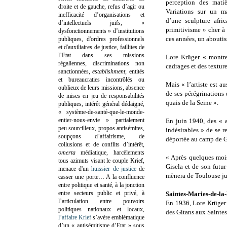
perception des mati
droite et de gauche, refus d’agir ou
Variations sur un ma
inefficacité d’organisations et
d’une sculpture afri
d’intellectuels juifs, «
primitivisme » cher à 
dysfonctionnements » d’institutions
ces années, un aboutis
publiques, d'ordres professionnels
et d'auxiliaires de justice, faillites de
l’Etat dans ses missions
Lore Krüger « montre 
régaliennes, discriminations non
cadrages et des texture
sanctionnées,
establishment
, entités
et bureaucraties incontrôlés ou
Mais « l’artiste est au
oublieux de leurs missions, absence
de ses pérégrinations
de mises en jeu de responsabilités
quais de la Seine ».
publiques, intérêt général dédaigné,
« système-de-santé-que-le-monde-
entier-nous-envie » partialement
En juin 1940, des « 
peu sourcilleux, propos antisémites,
indésirables » de se r
soupçons d’affairisme, de
déportée au camp de G
collusions et de conflits d’intérêt,
omerta
médiatique, harcèlements
« Après quelques mois
tous azimuts visant le couple Krief,
Gisela et de son futu
menace d'un
huissier de justice
de
mènera de Toulouse ju
casser une porte…
A la confluence
entre politique et santé, à la jonction
entre secteurs public et privé, à
Saintes-Maries-de-l
l’articulation entre pouvoirs
En 1936, Lore Krüger 
politiques nationaux et locaux,
des Gitans aux Saintes
l’affaire Krief
s’avère emblématique
d’un « antisémitisme d’Etat » sous