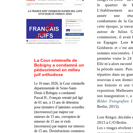
le quartier de P
L’établissement ac
année une réun
combattants de la Gu
cette époque, je travai
autour de Julius Go
communiste, il avait 
en Espagne. Lore Kr
Goldstein et c’est a
sommes rencontrées. J
première visite le 24
La Cour criminelle de
Elle m’a alors raconté
Bobigny a condamné un
la période nazie. Pui
pédocriminel en milieu
juif orthodoxe
réparties dans un gra
nouveau à son domici
Le 16 mars 2026, la Cour criminelle
son histoire et son
départementale de Seine-Saint-
exposition. Malheureus
Denis à Bobigny a condamné
son inauguration », a 
Pascal H., Français retraité juif âgé
Bilder. Fotografien
de 61 ans, à 13 ans de détention
Berlin, 2015).
pour (tentative d’)atteintes sexuelles
(incestueuse) par majeur sur
mineurs de 15 ans, corruption de
Lore Krüger, décédée 
mineurs de 15 ans et viols
2015 à C/O Berlin .
(incestueux) par majeur sur mineurs
Les « tirages révèlent 
de 15 ans. Des
infractions commises