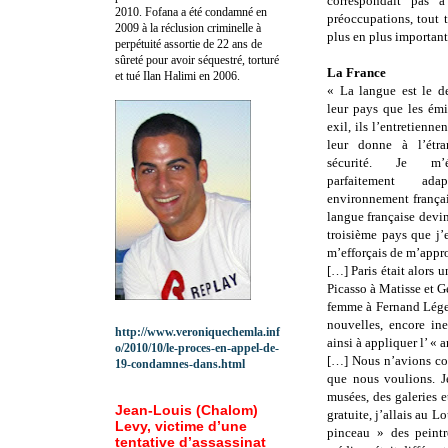
correspondait pas 
2010.
Fofana a été c
ondamné en
préoccupations, tout 
2009 à la réclusion criminelle à
plus en plus important
perpétuité assortie de 22 ans de
sûreté pour avoir séquestré, torturé
La France
et tué Ilan Halimi en 2006.
« La langue est le d
leur pays que les ém
exil, ils l’entretiennen
leur donne à l’étr
sécurité. Je m’é
parfaitement a
environnement françai
langue française devi
troisième pays que j’
m’efforçais de m’approp
[…] Paris était alors 
Picasso à Matisse et 
femme à Fernand Léger
nouvelles, encore ine
http://www.veroniquechemla.inf
ainsi à appliquer l’ «
o/2010/10/le-proces-en-appel-de-
[…] Nous n’avions cou
19-condamnes-dans.html
que nous voulions. Je
musées, des galeries e
Jean-Louis (Chalom)
gratuite, j’allais au L
Levy, victime d’une
pinceau » des peint
tentative d’assassinat