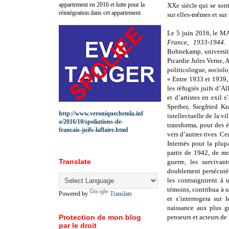
appartement en 2016 et lutte pour la
XXe siècle qui se sont
réintégration dans cet appartement.
sur elles-mêmes et sur 
Le 5 juin 2016, le M
France, 1933-1944.
Bohnekamp, université
Picardie Jules Verne, A
politicologue, sociolo
« Entre 1933 et 1939,
les réfugiés juifs d’
et d’artistes en exil s
Sperber, Siegfried Kr
http://www.veroniquechemla.inf
intellectuelle de la vi
o/2016/10/spoliations-de-
transforma, pour des 
francais-juifs-laffaire.html
vers d’autres rives. C
Internés pour la plup
partir de 1942, de m
Translate
guerre, les surviva
doublement persécutés
les contraignirent à 
témoins, contribua à u
Powered by
Translate
et s’interrogera sur
naissance aux plus gr
Protection de mon blog
penseurs et acteurs de
par le droit