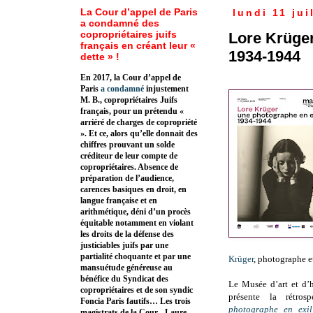
La Cour d’appel de Paris
lundi 11 jui
a condamné des
copropriétaires juifs
Lore Krüger
français en créant leur «
1934-1944
dette » !
En 2017, la Cour d’appel de
Paris
a condamné
injustement
M. B., copropriétaires Juifs
français, pour un prétendu «
arriéré de charges de copropriété
». Et ce, alors qu’elle donnait des
chiffres prouvant un solde
créditeur de leur compte de
copropriétaires. Absence de
préparation de l’audience,
carences basiques en droit, en
langue française et en
arithmétique, déni d’un procès
équitable notamment en violant
les droits de la défense des
justiciables juifs par une
partialité choquante et par une
Krüger
, photographe e
mansuétude généreuse au
bénéfice du Syndicat des
Le Musée d’art et d’
copropriétaires et de son syndic
présente la rétros
Foncia Paris fautifs… Les trois
photographe en exil
magistrats de la Cour - Laure