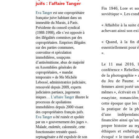
juifs : l’affaire Tanger
Fin 1946, Lore et son
Eva Tanger
est une copropriétaire
soviétique ». Les cond
française juive habitant dans un
immeuble du Marais, à Paris.
« Affaiblie à la suite
Présidente du conseil syndical
achevant ainsi son exil
(1988-1998), elle s’est opposée à
des illégalités commises par des
« Quand, à la fin de
copropriétaires. Emprises illégales
essentiellement pour é
sur des parties communes,
convoitise et spéculation
».
immobilières, soupçons
d’antisémitisme, abus de majorité
Le 11 mai 2016, l
en Assemblées générales de
conférence « Rebelles 
copropriétaires, « mandat
de la photographie » a
temporaire » de Me Michèle
du Jeu de Paume. « 
Lebossé, administratrice judiciaire,
femmes aient porté un 
renouvelé depuis 2009, experts
mêmes », écrivait en
judiciaires partiaux, jugements
iniques…
L’affaire Tanger
illustre le
essayiste, romancièr
processus de spoliations
cette époque que les
immobilières depuis 2000 visant
la pratique de la ph
des copropriétaires français juifs.
d’une indépendanc
Eva Tanger
a été ruinée et spoliée
financière ainsi qu’u
par un « gouvernement des juges ».
propre histoire au re
Malade, endettée, calomniée, cette
éthiques et esthétiq
fonctionnaire retraitée quasi-
évoqué « le travail 
septuagénaire a été expulsée de son