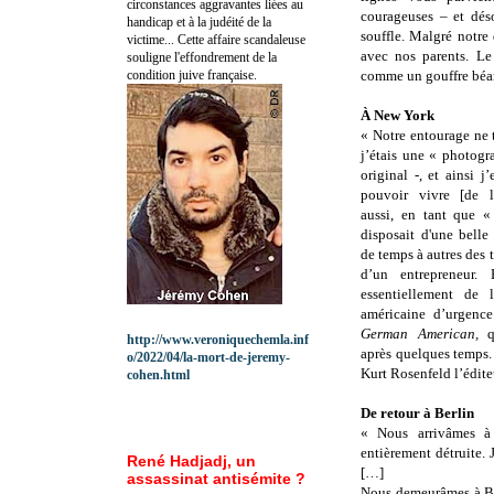
circonstances aggravantes liées au
courageuses – et dés
handicap et à la judéité de la
souffle. Malgré notre
victime... Cette affaire scandaleuse
avec nos parents. Le 
souligne l'effondrement de la
condition juive française.
comme un gouffre béa
À New York
« Notre entourage ne 
j’étais une « photogra
original -, et ainsi j
pouvoir vivre [de l
aussi, en tant que «
disposait d'une belle 
de temps à autres des 
d’un entrepreneur. 
essentiellement de 
américaine d’urgenc
German American,
qu
http://www.veroniquechemla.inf
après quelques temps. 
o/2022/04/la-mort-de-jeremy-
Kurt Rosenfeld l’édite
cohen.html
De retour à Berlin
« Nous arrivâmes à
entièrement détruite. 
René Hadjadj, un
[…]
assassinat antisémite ?
Nous demeurâmes à Ber