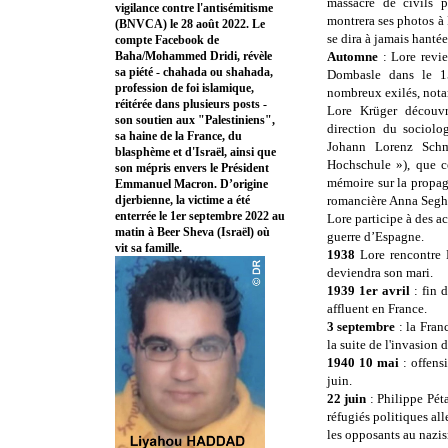
massacre de civils p
vigilance contre l'antisémitisme
montrera ses photos à P
(BNVCA) le 28 août 2022. Le
se dira à jamais hantée
compte Facebook de
Baha/Mohammed Dridi, révèle
Automne
: Lore revie
sa piété - chahada ou shahada,
Dombasle dans le 1
profession de foi islamique,
nombreux exilés, nota
réitérée dans plusieurs posts -
Lore Krüger découvre
son soutien aux "Palestiniens",
direction du sociol
sa haine de la France, du
Johann Lorenz Schmi
blasphème et d'Israël, ainsi que
Hochschule »), que ce
son mépris envers le Président
mémoire sur la propag
Emmanuel Macron. D’origine
djerbienne, la victime a été
romancière Anna Segh
enterrée le 1er septembre 2022 au
Lore participe à des a
matin à Beer Sheva (Israël) où
guerre d’Espagne.
vit sa famille.
1938
Lore rencontre 
deviendra son mari.
1939 1er avril
: fin 
affluent en France.
3 septembre
: la Fran
la suite de l'invasion 
1940 10 mai
: offens
juin.
22 juin
: Philippe Péta
réfugiés politiques al
les opposants au nazi