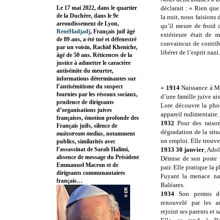
Le 17 mai 2022, dans le quartier
déclarait : « Rien que
de la Duchère, dans le 9e
la nuit, nous faisions 
arrondissement de Lyon,
qu’il meure de froid 
RenéHadjadj
, Français juif âgé
extérieure était de 
de 89 ans, a été tué et défenestré
convaincus de contribu
par un voisin, Rachid Kheniche,
libérer de l’esprit nazi
âgé de 50 ans. Réticences de la
justice à admettre le caractère
antisémite du meurtre,
informations déterminantes sur
l’antisémitisme du suspect
«
1914
Naissance à M
fournies par les réseaux sociaux,
d’une famille juive ais
prudence de dirigeants
Lore découvre la pho
d’organisations juives
appareil rudimentaire.
françaises, émotion profonde des
1932
Pour des raiso
Français juifs, silence de
dégradation de la situ
mainstream medias
, notamment
un emploi. Elle trouv
publics, similarités avec
l’assassinat de Sarah Halimi,
1933 30 janvier
, Ado
absence de message du Président
Démise de son poste 
Emmanuel Macron et de
pair. Elle pratique la
dirigeants communautaires
Fuyant la menace naz
français…
Baléares.
1934
Son permis de
renouvelé par les au
rejoint ses parents et 