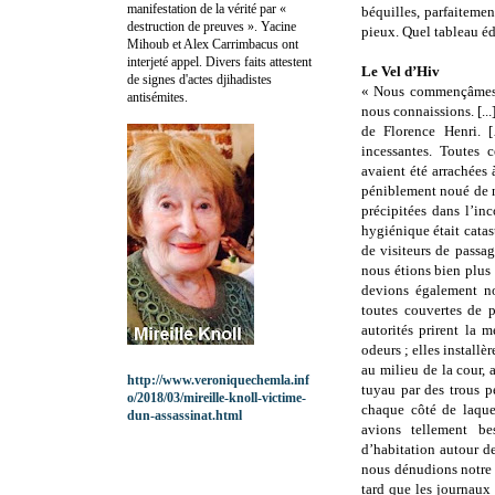
manifestation de la vérité par «
béquilles, parfaitemen
destruction de preuves ». Yacine
pieux. Quel tableau édi
Mihoub et Alex Carrimbacus ont
interjeté appel. Divers faits attestent
Le Vel d’Hiv
de signes d'actes djihadistes
« Nous commençâmes à
antisémites.
nous connaissions. [..
de Florence Henri. [
incessantes. Toutes 
avaient été arrachées 
péniblement noué de n
précipitées dans l’in
hygiénique était cata
de visiteurs de passa
nous étions bien plus
devions également no
toutes couvertes de p
autorités prirent la 
odeurs ; elles install
au milieu de la cour, 
http://www.veroniquechemla.inf
tuyau par des trous pe
o/2018/03/mireille-knoll-victime-
chaque côté de laque
dun-assassinat.html
avions tellement b
d’habitation autour de
nous dénudions notre 
tard que les journaux 