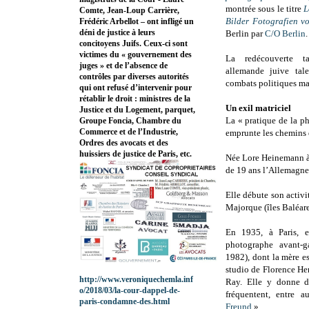
montrée sous le titre
L
Comte, Jean-Loup Carrière,
Bilder Fotografien v
Frédéric Arbellot – ont infligé un
déni de justice à leurs
Berlin par
C/O Berlin
.
concitoyens Juifs. Ceux-ci sont
victimes du « gouvernement des
La redécouverte t
juges » et de l’absence de
allemande juive tal
contrôles par diverses autorités
combats politiques ma
qui ont refusé d’intervenir pour
rétablir le droit : ministres de la
Un exil matriciel
Justice et du Logement, parquet,
La « pratique de la p
Groupe Foncia, Chambre du
Commerce et de l’Industrie,
emprunte les chemins d
Ordres des avocats et des
huissiers de justice de Paris, etc.
Née Lore Heinemann à
de 19 ans l’Allemagne 
Elle débute son activ
Majorque (îles Baléare
En 1935, à Paris, e
photographe avant-g
1982), dont la mère e
studio de Florence H
http://www.veroniquechemla.inf
Ray. Elle y donne d
o/2018/03/la-cour-dappel-de-
fréquentent, entre a
paris-condamne-des.html
Freund
».