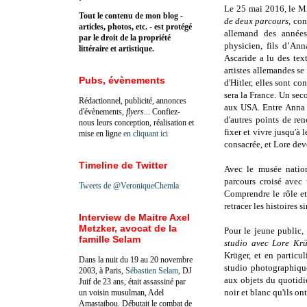
Le 25 mai 2016, le 
Tout le contenu de mon blog -
de deux parcours
, co
articles, photos, etc. - est protégé
allemand des années
par le droit de la propriété
physicien, fils d’An
littéraire et artistique.
Ascaride a lu des tex
artistes allemandes se 
Pubs, évènements
d'Hitler, elles sont co
sera la France. Un se
Rédactionnel, publicité, annonces
aux USA. Entre Anna l'
d'évènements,
flyers
... Confiez-
d'autres points de ren
nous leurs conception, réalisation et
fixer et vivre jusqu'à 
mise en ligne
en cliquant ici
consacrée, et Lore deve
Timeline de Twitter
Avec le musée natio
parcours croisé avec 
Tweets de @VeroniqueChemla
Comprendre le rôle et
retracer les histoires 
Interview de Maitre Axel
Metzker, avocat de la
Pour le jeune public,
famille Selam
studio avec Lore Kr
Krüger, et en particul
Dans la nuit du 19 au 20 novembre
studio photographique
2003, à Paris,
Sébastien Selam
, DJ
aux objets du quotidi
Juif de 23 ans, était assassiné par
noir et blanc qu'ils on
un voisin musulman, Adel
Amastaibou. Débutait le combat de