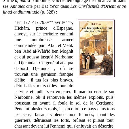
Sur le
djihad
à Narbonne, voici le témoignage de Ibn al-Athîr dans
ses
Annales
cité par Bat Ye'or dans
Les Chrétientés d'Orient entre
jihad et dhimmitude
(p. 328) :
"En 177 <17 793="" avril="">,
Hichâm, prince d'Espagne,
envoya sur le territoire ennemi
une nombreuse armée
commandée par 'Abd el-Melik
ben 'Abd al-Wâh'id ben Moghît
et qui poussa jusqu'à Narbonne
et Djeranda
. Ce général attaqua
d'abord Djeranda , où se
trouvait une garnison franque
d'élite ; il tua les plus braves,
détruisit les murs et les tours de
la ville et faillit s'en emparer. Il marcha ensuite sur
Narbonne, où il renouvela les mêmes exploits, puis,
poussant en avant, il foula le sol de la Cerdagne.
Pendant plusieurs mois, il parcourut ce pays dans tous
les sens, faisant violence aux femmes, tuant les
guerriers, détruisant les forts, brûlant et pillant tout,
chassant devant lui l'ennemi qui s'enfuyait en désordre.