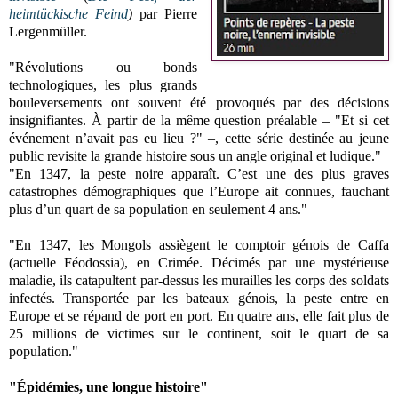
heimtückische Feind
)
par
Pierre
Lergenmüller.
"Révolutions ou bonds
technologiques, les plus grands
bouleversements ont souvent été provoqués par des décisions
insignifiantes. À partir de la même question préalable – "Et si cet
événement n’avait pas eu lieu ?" –, cette série destinée au jeune
public revisite la grande histoire sous un angle original et ludique."
"En 1347, la peste noire apparaît. C’est une des plus graves
catastrophes démographiques que l’Europe ait connues, fauchant
plus d’un quart de sa population en seulement 4 ans."
"En 1347, les Mongols assiègent le comptoir génois de Caffa
(actuelle Féodossia), en Crimée. Décimés par une mystérieuse
maladie, ils catapultent par-dessus les murailles les corps des soldats
infectés. Transportée par les bateaux génois, la peste entre en
Europe et se répand de port en port. En quatre ans, elle fait plus de
25 millions de victimes sur le continent, soit le quart de sa
population."
"Épidémies, une longue histoire"