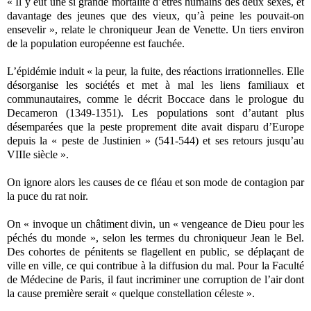
« Il y eut une si grande mortalité d’êtres humains des deux sexes, et
davantage des jeunes que des vieux, qu’à peine les pouvait-on
ensevelir », relate le chroniqueur Jean de Venette. Un tiers environ
de la population européenne est fauchée.
L’épidémie induit « la peur, la fuite, des réactions irrationnelles. Elle
désorganise les sociétés et met à mal les liens familiaux et
communautaires, comme le décrit Boccace dans le prologue du
Decameron (1349-1351). Les populations sont d’autant plus
désemparées que la peste proprement dite avait disparu d’Europe
depuis la « peste de Justinien » (541-544) et ses retours jusqu’au
VIIIe siècle ».
On ignore alors les causes de ce fléau et son mode de contagion par
la puce du rat noir.
On « invoque un châtiment divin, un « vengeance de Dieu pour les
péchés du monde », selon les termes du chroniqueur Jean le Bel.
Des cohortes de pénitents se flagellent en public, se déplaçant de
ville en ville, ce qui contribue à la diffusion du mal. Pour la Faculté
de Médecine de Paris, il faut incriminer une corruption de l’air dont
la cause première serait « quelque constellation céleste ».