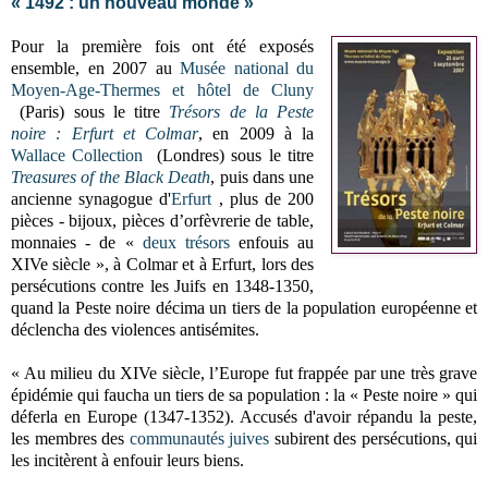
« 1492 : un nouveau monde »
Pour la première fois ont été exposés
ensemble, en 2007 au
Musée national du
Moyen-Age-Thermes et hôtel de Cluny
(Paris) sous le titre
Trésors de la Peste
noire : Erfurt et Colmar
, en 2009 à la
Wallace Collection
(Londres) sous le titre
Treasures of the Black Death
, puis dans une
ancienne synagogue d'
Erfurt
, plus de 200
pièces - bijoux, pièces d’orfèvrerie de table,
monnaies - de «
deux trésors
enfouis au
XIVe siècle », à Colmar et à Erfurt, lors des
persécutions contre les Juifs en 1348-1350,
quand la Peste noire décima un tiers de la population européenne et
déclencha des violences antisémites.
« Au milieu du XIVe siècle, l’Europe fut frappée par une très grave
épidémie qui faucha un tiers de sa population : la « Peste noire » qui
déferla en Europe (1347-1352). Accusés d'avoir répandu la peste,
les membres des
communautés juives
subirent des persécutions, qui
les incitèrent à enfouir leurs biens.