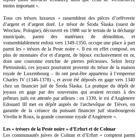
moins important ».
Tous ces trésors luxueux « rassemblent des pièces d’orfèvrerie
d’argent et d’argent doré. Le trésor de Środa Ślaska (ouest de
Wroclaw, Pologne), découvert en 1988 sur le terrain de la décharge
municipale, parmi des matériaux de démolition, et
vraisemblablement enfoui vers 1349-1350, occupe une place à part
parmi les « trésors de la Peste noire ». Il est en effet composé, en
plus de monnaies d'or et d'argent, de bijoux exclusivement en or,
dont une couronne enrichie de pierres précieuses. Selon Jerzy
Pietrusinski, ces joyaux pourraient provenir du trésor de la maison
royale de Luxembourg – ils ont peut-être appartenu à l’empereur
Charles IV (1346-1378) -, et avoir été déposés en gage vers 1340
chez un financier juif de Środa Ślaska. La pratique du dépôt de
joyaux en gage par des souverains qui avaient recours à des
prêteurs juifs est attestée par ailleurs : en 1339, le roi d'Angleterre
Edouard III met en dépôt auprès de l'archevêque de Trèves, en
garantie de la créance du puissant financier juif strasbourgeois
Vivelin le Roux, la grande couronne royale d'Angleterre ».
Les « trésors de la Peste noire » d’Erfurt et de Colmar
Les communautés juives de Colmar et d’Erfurt « comptent parmi