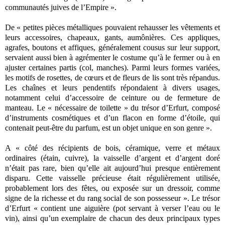
communautés juives de l’Empire ».
De « petites pièces métalliques pouvaient rehausser les vêtements et
leurs accessoires, chapeaux, gants, aumônières. Ces appliques,
agrafes, boutons et affiques, généralement cousus sur leur support,
servaient aussi bien à agrémenter le costume qu’à le fermer ou à en
ajuster certaines partis (col, manches). Parmi leurs formes variées,
les motifs de rosettes, de cœurs et de fleurs de lis sont très répandus.
Les chaînes et leurs pendentifs répondaient à divers usages,
notamment celui d’accessoire de ceinture ou de fermeture de
manteau. Le « nécessaire de toilette » du trésor d’Erfurt, composé
d’instruments cosmétiques et d’un flacon en forme d’étoile, qui
contenait peut-être du parfum, est un objet unique en son genre ».
A « côté des récipients de bois, céramique, verre et métaux
ordinaires (étain, cuivre), la vaisselle d’argent et d’argent doré
n’était pas rare, bien qu’elle ait aujourd’hui presque entièrement
disparu. Cette vaisselle précieuse était régulièrement utilisée,
probablement lors des fêtes, ou exposée sur un dressoir, comme
signe de la richesse et du rang social de son possesseur ». Le trésor
d’Erfurt « contient une aiguière (pot servant à verser l’eau ou le
vin), ainsi qu’un exemplaire de chacun des deux principaux types