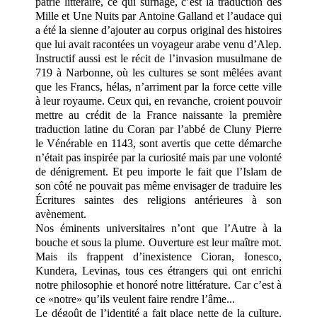
patrie littéraire, ce qui surnage, c’est la traduction des
Mille et Une Nuits par Antoine Galland et l’audace qui
a été la sienne d’ajouter au corpus original des histoires
que lui avait racontées un voyageur arabe venu d’Alep.
Instructif aussi est le récit de l’invasion musulmane de
719 à Narbonne, où les cultures se sont mêlées avant
que les Francs, hélas, n’arriment par la force cette ville
à leur royaume. Ceux qui, en revanche, croient pouvoir
mettre au crédit de la France naissante la première
traduction latine du Coran par l’abbé de Cluny Pierre
le Vénérable en 1143, sont avertis que cette démarche
n’était pas inspirée par la curiosité mais par une volonté
de dénigrement. Et peu importe le fait que l’Islam de
son côté ne pouvait pas même envisager de traduire les
Écritures saintes des religions antérieures à son
avènement.
Nos éminents universitaires n’ont que l’Autre à la
bouche et sous la plume. Ouverture est leur maître mot.
Mais ils frappent d’inexistence Cioran, Ionesco,
Kundera, Levinas, tous ces étrangers qui ont enrichi
notre philosophie et honoré notre littérature. Car c’est à
ce «notre» qu’ils veulent faire rendre l’âme...
Le dégoût de l’identité a fait place nette de la culture.