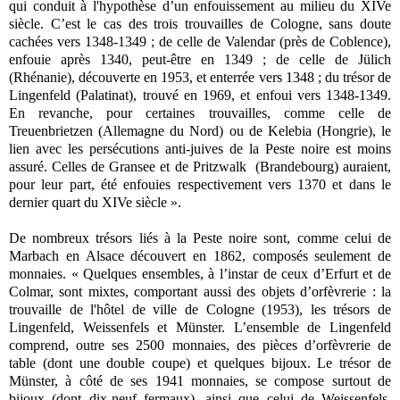
qui conduit à l'hypothèse d’un enfouissement au milieu du XIVe
siècle. C’est le cas des trois trouvailles de Cologne, sans doute
cachées vers 1348-1349 ; de celle de Valendar (près de Coblence),
enfouie après 1340, peut-être en 1349 ; de celle de Jülich
(Rhénanie), découverte en 1953, et enterrée vers 1348 ; du trésor de
Lingenfeld (Palatinat), trouvé en 1969, et enfoui vers 1348-1349.
En revanche, pour certaines trouvailles, comme celle de
Treuenbrietzen (Allemagne du Nord) ou de Kelebia (Hongrie), le
lien avec les persécutions anti-juives de la Peste noire est moins
assuré. Celles de Gransee et de Pritzwalk (Brandebourg) auraient,
pour leur part, été enfouies respectivement vers 1370 et dans le
dernier quart du XIVe siècle ».
De nombreux trésors liés à la Peste noire sont, comme celui de
Marbach en Alsace découvert en 1862, composés seulement de
monnaies. « Quelques ensembles, à l’instar de ceux d’Erfurt et de
Colmar, sont mixtes, comportant aussi des objets d’orfèvrerie : la
trouvaille de l'hôtel de ville de Cologne (1953), les trésors de
Lingenfeld, Weissenfels et Münster. L’ensemble de Lingenfeld
comprend, outre ses 2500 monnaies, des pièces d’orfèvrerie de
table (dont une double coupe) et quelques bijoux. Le trésor de
Münster, à côté de ses 1941 monnaies, se compose surtout de
bijoux (dont dix-neuf fermaux), ainsi que celui de Weissenfels,