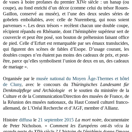
de vases à boire profanes du premier XIVe siècle : un hanap (ou
coupe), au fond enrichi d’un décor (comme celui du trésor Rouen-
Gaillon, conservé au musée), et l’une des deux seules séries de
gobelets emboîtables, avec celle de Nuremberg, qui nous soient
parvenues ». Les deux trésors « recèlent chacun une double coupe,
récipient répandu en Rhénanie, dont l’hémisphère supérieur sert de
couvercle et peut être posé, son bouton de préhension faisant office
de pied. Celle d’Erfurt est remarquable par ses émaux translucides,
qui figurent des scènes de fables d’Esope. D’usage courant, les
doubles coupes n’en étaient pas moins des cadeaux de prix, et peut-
être, parce qu’elles symbolisent l’union de deux en un, des cadeaux
de mariage ».
Organisée par le
musée national du Moyen Âge-Thermes et hôtel
de Cluny
, avec le concours du
Thüringisches Landesamt für
Denkmalpflege und Archäologie
et le soutien du ministère de la
Culture et de la Communication/Direction des musées de France, de
la Réunion des musées nationaux, du Haut Conseil culturel franco-
allemand, de L’Oréal Recherche et d’AGF, membre d’Allianz.
Histoire
diffusa
le
21 septembre 2015
La mort noire
, documentaire
de Peter Nicholson. «
Comment les Européens ont-ils vécu la
grande peste du XIVe siècle ? L'histoire de l'épidémie donne l'image