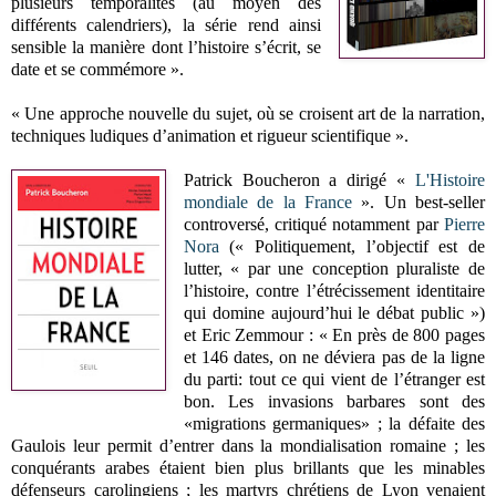
plusieurs temporalités (au moyen des
différents calendriers), la série rend ainsi
sensible la manière dont l’histoire s’écrit, se
date et se commémore ».
« Une approche nouvelle du sujet, où se croisent art de la narration,
techniques ludiques d’animation et rigueur scientifique ».
Patrick Boucheron a dirigé «
L'Histoire
mondiale de la France
». Un best-seller
controversé, critiqué notamment par
Pierre
Nora
(« Politiquement, l’objectif est de
lutter, « par une conception pluraliste de
l’histoire, contre l’étrécissement identitaire
qui domine aujourd’hui le débat public »)
et Eric Zemmour : « En près de 800 pages
et 146 dates, on ne déviera pas de la ligne
du parti: tout ce qui vient de l’étranger est
bon. Les invasions barbares sont des
«migrations germaniques» ; la défaite des
Gaulois leur permit d’entrer dans la mondialisation romaine ; les
conquérants arabes étaient bien plus brillants que les minables
défenseurs carolingiens ; les martyrs chrétiens de Lyon venaient