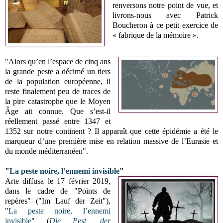
renversons notre point de vue, et
livrons-nous avec Patrick
Boucheron à ce petit exercice de
« fabrique de la mémoire ».
"Alors qu’en l’espace de cinq ans
la grande peste a décimé un tiers
de la population européenne, il
reste finalement peu de traces de
la pire catastrophe que le Moyen
Âge ait connue. Que s’est-il
réellement passé entre 1347 et
1352 sur notre continent ? Il apparaît que cette épidémie a été le
marqueur d’une première mise en relation massive de l’Eurasie et
du monde méditerranéen".
"
La peste noire, l’ennemi invisible
"
Arte diffusa le
17 février 2019,
dans le cadre de "
Points de
repères" ("
Im Lauf der Zeit")
,
"
La peste noire, l’ennemi
invisible
" (
Die Pest, der