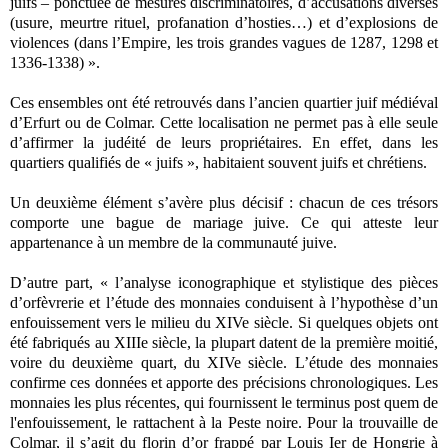
juifs – ponctuée de mesures discriminatoires, d’accusations diverses
(usure, meurtre rituel, profanation d’hosties…) et d’explosions de
violences (dans l’Empire, les trois grandes vagues de 1287, 1298 et
1336-1338) ».
Ces ensembles ont été retrouvés dans l’ancien quartier juif médiéval
d’Erfurt ou de Colmar. Cette localisation ne permet pas à elle seule
d’affirmer la judéité de leurs propriétaires. En effet, dans les
quartiers qualifiés de « juifs », habitaient souvent juifs et chrétiens.
Un deuxième élément s’avère plus décisif : chacun de ces trésors
comporte une bague de mariage juive. Ce qui atteste leur
appartenance à un membre de la communauté juive.
D’autre part, « l’analyse iconographique et stylistique des pièces
d’orfèvrerie et l’étude des monnaies conduisent à l’hypothèse d’un
enfouissement vers le milieu du XIVe siècle. Si quelques objets ont
été fabriqués au XIIIe siècle, la plupart datent de la première moitié,
voire du deuxième quart, du XIVe siècle. L’étude des monnaies
confirme ces données et apporte des précisions chronologiques. Les
monnaies les plus récentes, qui fournissent le terminus post quem de
l'enfouissement, le rattachent à la Peste noire. Pour la trouvaille de
Colmar, il s’agit du florin d’or frappé par Louis Ier de Hongrie à