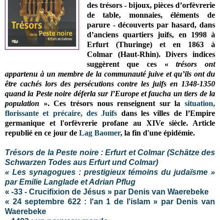
des trésors - bijoux, pièces d’orfèvrerie
de table, monnaies, éléments de
parure - découverts par hasard, dans
d’anciens quartiers juifs, en 1998 à
Erfurt (Thuringe) et en 1863 à
Colmar (Haut-Rhin). Divers indices
suggèrent que ces «
trésors ont
appartenu à un membre de la communauté juive et qu’ils ont du
être cachés lors des persécutions contre les juifs en 1348-1350
quand la Peste noire déferla sur l’Europe et faucha un tiers de la
population
». Ces trésors nous renseignent sur la
situation,
florissante et précaire, des Juifs
dans les villes de l’Empire
germanique et l'orfèvrerie profane au XIVe siècle. Article
republié en ce jour de
Lag Baomer
, la fin d'une épidémie.
Trésors de la Peste noire : Erfurt et Colmar (Schätze des
Schwarzen Todes aus Erfurt und Colmar)
« Les synagogues : prestigieux témoins du judaïsme »
par Emilie Langlade et Adrian Pflug
« -33 - Crucifixion de Jésus » par Denis van Waerebeke
« 24 septembre 622 : l'an 1 de l'islam » par Denis van
Waerebeke