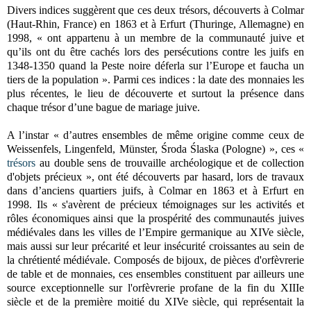
Divers indices suggèrent que ces deux trésors, découverts à Colmar
(Haut-Rhin, France) en 1863 et à Erfurt (Thuringe, Allemagne) en
1998, « ont appartenu à un membre de la communauté juive et
qu’ils ont du être cachés lors des persécutions contre les juifs en
1348-1350 quand la Peste noire déferla sur l’Europe et faucha un
tiers de la population ». Parmi ces indices : la date des monnaies les
plus récentes, le lieu de découverte et surtout la présence dans
chaque trésor d’une bague de mariage juive.
A l’instar « d’autres ensembles de même origine comme ceux de
Weissenfels, Lingenfeld, Münster, Środa Ślaska (Pologne) », ces «
trésors
au double sens de trouvaille archéologique et de collection
d'objets précieux », ont été découverts par hasard, lors de travaux
dans d’anciens quartiers juifs, à Colmar en 1863 et à Erfurt en
1998. Ils « s'avèrent de précieux témoignages sur les activités et
rôles économiques ainsi que la prospérité des communautés juives
médiévales dans les villes de l’Empire germanique au XIVe siècle,
mais aussi sur leur précarité et leur insécurité croissantes au sein de
la chrétienté médiévale. Composés de bijoux, de pièces d'orfèvrerie
de table et de monnaies, ces ensembles constituent par ailleurs une
source exceptionnelle sur l'orfèvrerie profane de la fin du XIIIe
siècle et de la première moitié du XIVe siècle, qui représentait la