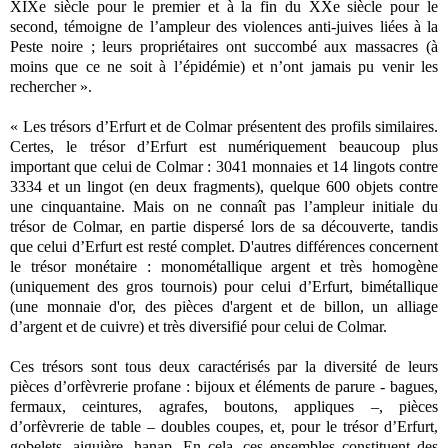
XIXe siècle pour le premier et à la fin du XXe siècle pour le
second, témoigne de l’ampleur des violences anti-juives liées à la
Peste noire ; leurs propriétaires ont succombé aux massacres (à
moins que ce ne soit à l’épidémie) et n’ont jamais pu venir les
rechercher ».
« Les trésors d’Erfurt et de Colmar présentent des profils similaires.
Certes, le trésor d’Erfurt est numériquement beaucoup plus
important que celui de Colmar : 3041 monnaies et 14 lingots contre
3334 et un lingot (en deux fragments), quelque 600 objets contre
une cinquantaine. Mais on ne connaît pas l’ampleur initiale du
trésor de Colmar, en partie dispersé lors de sa découverte, tandis
que celui d’Erfurt est resté complet. D'autres différences concernent
le trésor monétaire : monométallique argent et très homogène
(uniquement des gros tournois) pour celui d’Erfurt, bimétallique
(une monnaie d'or, des pièces d'argent et de billon, un alliage
d’argent et de cuivre) et très diversifié pour celui de Colmar.
Ces trésors sont tous deux caractérisés par la diversité de leurs
pièces d’orfèvrerie profane : bijoux et éléments de parure - bagues,
fermaux, ceintures, agrafes, boutons, appliques –, pièces
d’orfèvrerie de table – doubles coupes, et, pour le trésor d’Erfurt,
gobelets, aiguière, hanap. En cela, ces ensembles constituent des