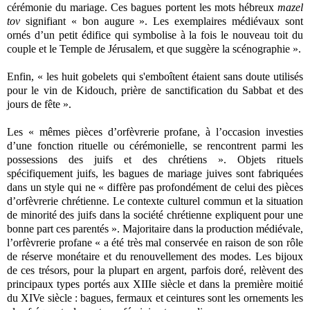
cérémonie du mariage. Ces bagues portent les mots hébreux
mazel
tov
signifiant « bon augure ». Les exemplaires médiévaux sont
ornés d’un petit édifice qui symbolise à la fois le nouveau toit du
couple et le Temple de Jérusalem, et que suggère la scénographie ».
Enfin, « les huit gobelets qui s'emboîtent étaient sans doute utilisés
pour le vin de Kidouch, prière de sanctification du Sabbat et des
jours de fête ».
Les « mêmes pièces d’orfèvrerie profane, à l’occasion investies
d’une fonction rituelle ou cérémonielle, se rencontrent parmi les
possessions des juifs et des chrétiens ». Objets rituels
spécifiquement juifs, les bagues de mariage juives sont fabriquées
dans un style qui ne « diffère pas profondément de celui des pièces
d’orfèvrerie chrétienne. Le contexte culturel commun et la situation
de minorité des juifs dans la société chrétienne expliquent pour une
bonne part ces parentés ». Majoritaire dans la production médiévale,
l’orfèvrerie profane « a été très mal conservée en raison de son rôle
de réserve monétaire et du renouvellement des modes. Les bijoux
de ces trésors, pour la plupart en argent, parfois doré, relèvent des
principaux types portés aux XIIIe siècle et dans la première moitié
du XIVe siècle : bagues, fermaux et ceintures sont les ornements les