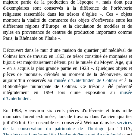
majeure partie de la production de l'époque », mais dont peu
d'exemplaires sont conservés à la différence de l’orfèvrerie
religieuse rassemblée dans les trésors d’église ». Ces « objets
montrent la vitalité du commerce des objets d’orfèvrerie entre les
différentes régions d’Europe, et la circulation de modèles et de
styles en provenance de centres de production importants comme
Paris, la Rhénanie ou l’Italie ».
Découvert dans le mur d’une maison du quartier juif médiéval de
Colmar lors de travaux en 1863, ce trésor constitué de monnaies et
bijoux est majoritairement détenu par le musée du Moyen Âge, qui
« en a acquis la plus grande partie en 1923 ». Quelques objets et
pièces de monnaie, dérobés au moment de la découverte, sont
aujourd’hui conservés au
musée d’Unterlinden de Colmar
et à la
Bibliothèque municipale de Colmar. Ce trésor a été présenté
intégralement en 1999 lors d'une exposition au
musée
d’Unterlinden
.
En 1998, « environ six cents pièces d'orfèvrerie et trois mille
monnaies furent exhumées, lors de travaux dans l'ancien quartier
juif d'Erfurt. Cet ensemble est conservé à Weimar dans les
services
de la conservation du patrimoine de Thuringe
(au TLDA,
Thürigisches Landesamt für Denkmalpflege und Archäologie)
et est