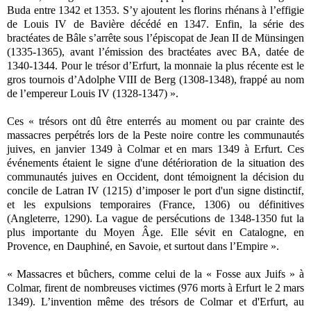
Buda entre 1342 et 1353. S’y ajoutent les florins rhénans à l’effigie
de Louis IV de Bavière décédé en 1347. Enfin, la série des
bractéates de Bâle s’arrête sous l’épiscopat de Jean II de Münsingen
(1335-1365), avant l’émission des bractéates avec BA, datée de
1340-1344. Pour le trésor d’Erfurt, la monnaie la plus récente est le
gros tournois d’Adolphe VIII de Berg (1308-1348), frappé au nom
de l’empereur Louis IV (1328-1347) ».
Ces « trésors ont dû être enterrés au moment ou par crainte des
massacres perpétrés lors de la Peste noire contre les communautés
juives, en janvier 1349 à Colmar et en mars 1349 à Erfurt. Ces
événements étaient le signe d'une détérioration de la situation des
communautés juives en Occident, dont témoignent la décision du
concile de Latran IV (1215) d’imposer le port d'un signe distinctif,
et les expulsions temporaires (France, 1306) ou définitives
(Angleterre, 1290). La vague de persécutions de 1348-1350 fut la
plus importante du Moyen Âge. Elle sévit en Catalogne, en
Provence, en Dauphiné, en Savoie, et surtout dans l’Empire ».
« Massacres et bûchers, comme celui de la « Fosse aux Juifs » à
Colmar, firent de nombreuses victimes (976 morts à Erfurt le 2 mars
1349). L’invention même des trésors de Colmar et d'Erfurt, au