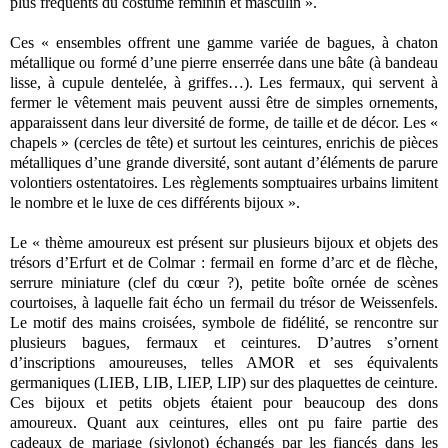
plus fréquents du costume féminin et masculin ».
Ces « ensembles offrent une gamme variée de bagues, à chaton
métallique ou formé d’une pierre enserrée dans une bâte (à bandeau
lisse, à cupule dentelée, à griffes…). Les fermaux, qui servent à
fermer le vêtement mais peuvent aussi être de simples ornements,
apparaissent dans leur diversité de forme, de taille et de décor. Les «
chapels » (cercles de tête) et surtout les ceintures, enrichis de pièces
métalliques d’une grande diversité, sont autant d’éléments de parure
volontiers ostentatoires. Les règlements somptuaires urbains limitent
le nombre et le luxe de ces différents bijoux ».
Le « thème amoureux est présent sur plusieurs bijoux et objets des
trésors d’Erfurt et de Colmar : fermail en forme d’arc et de flèche,
serrure miniature (clef du cœur ?), petite boîte ornée de scènes
courtoises, à laquelle fait écho un fermail du trésor de Weissenfels.
Le motif des mains croisées, symbole de fidélité, se rencontre sur
plusieurs bagues, fermaux et ceintures. D’autres s’ornent
d’inscriptions amoureuses, telles AMOR et ses équivalents
germaniques (LIEB, LIB, LIEP, LIP) sur des plaquettes de ceinture.
Ces bijoux et petits objets étaient pour beaucoup des dons
amoureux. Quant aux ceintures, elles ont pu faire partie des
cadeaux de mariage (sivlonot) échangés par les fiancés dans les