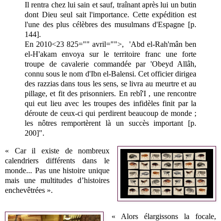
Il rentra chez lui sain et sauf, traînant après lui un butin
dont Dieu seul sait l'importance. Cette expédition est
l'une des plus célèbres des musulmans d'Espagne [p.
144].
En 2010<23 825="" avril="">, 'Abd el-Rah'mân ben
el-H'akam envoya sur le territoire franc une forte
troupe de cavalerie commandée par 'Obeyd Allâh,
connu sous le nom d'Ibn el-Balensi. Cet officier dirigea
des razzias dans tous les sens, se livra au meurtre et au
pillage, et fit des prisonniers. En rebî'I
, une rencontre
qui eut lieu avec les troupes des infidèles finit par la
déroute de ceux-ci qui perdirent beaucoup de monde ;
les nôtres remportèrent là un succès important [p.
200]".
« Car il existe de nombreux
calendriers différents dans le
monde... Pas une histoire unique
mais une multitudes d’histoires
enchevêtrées ».
« Alors élargissons la focale,