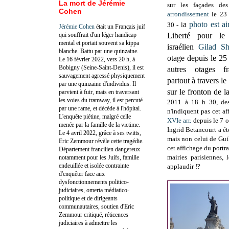
La mort de Jérémie
sur les façades d
Cohen
arrondissement
le 23 
a
photo est ai
30 - l
Jérémie Cohen
était un Français juif
qui souffrait d'un léger handicap
Liberté pour le
mental et portait souvent sa kippa
israélien
Gilad Sh
blanche. Battu par une quinzaine.
otage depuis le 25 
Le 16 février 2022, vers 20 h, à
Bobigny (Seine-Saint-Denis), il est
autres otages fr
sauvagement agressé physiquement
partout à travers l
par une quinzaine d'individus. Il
sur le fronton de la
parvient à fuir, mais en traversant
les voies du tramway, il est percuté
2011 à 18 h 30, d
par une rame, et décède à l'hôpital.
n'indiquent pas cet af
L'enquête piétine, malgré celle
XVIe arr.
depuis le 7 
menée par la famille de la victime.
Ingrid Betancourt a été
Le 4 avril 2022, grâce à ses twitts,
mais non celui de Gui
Eric Zemmour révèle cette tragédie.
cet affichage du portra
Département francilien dangereux
mairies parisiennes, 
notamment pour les Juifs, famille
endeuillée et isolée contrainte
applaudir !?
d'enquêter face aux
dysfonctionnements politico-
judiciaires, omerta médiatico-
politique et de dirigeants
communautaires, soutien d'Eric
Zemmour critiqué, réticences
judiciaires à admettre les