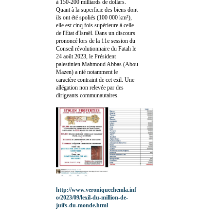
à 150-200 milliards de dollars.
Quant à la superficie des biens dont
ils ont été spoliés (100 000 km²),
elle est cinq fois supérieure à celle
de l'Etat d'Israël. Dans un discours
prononcé lors de la 11e session du
Conseil révolutionnaire du Fatah le
24 août 2023, le Président
palestinien Mahmoud Abbas (Abou
Mazen) a nié notamment le
caractère contraint de cet exil. Une
allégation non relevée par des
dirigeants communautaires.
http://www.veroniquechemla.inf
o/2023/09/lexil-du-million-de-
juifs-du-monde.html