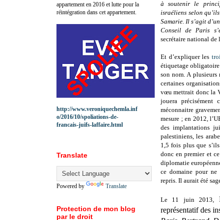
à soutenir le princi
appartement en 2016 et lutte pour la
réintégration dans cet appartement.
israéliens selon qu’il
Samarie. Il s’agit d’
Conseil de Paris s’
secrétaire national de 
Et d’expliquer les
tro
étiquetage obligatoire
son nom. A plusieurs 
certaines organisatio
vœu mettrait donc la V
jouera précisément c
http://www.veroniquechemla.inf
méconnaitre gravement 
o/2016/10/spoliations-de-
mesure ; en 2012, l’U
francais-juifs-laffaire.html
des implantations ju
palestiniens, les ara
1,5 fois plus que s’il
donc en premier et ce
Translate
diplomatie européenne
ce domaine pour ne p
repris. Il aurait été sa
Powered by
Translate
Le 11 juin 2013,
Protection de mon blog
représentatif des in
par le droit