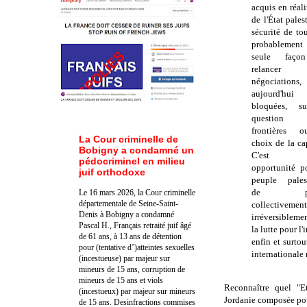
acquis en réali
de l'État pale
sécurité de to
probableme
seule faço
relancer
négociations,
aujourd'hui
bloquées, s
question
frontières 
La Cour criminelle de
choix de la cap
Bobigny a condamné un
C'est 
pédocriminel en milieu
opportunité p
juif orthodoxe
peuple pales
de pass
Le 16 mars 2026, la Cour criminelle
départementale de Seine-Saint-
collectiveme
Denis à Bobigny a condamné
irréversibleme
Pascal H., Français retraité juif âgé
la lutte pour l
de 61 ans, à 13 ans de détention
enfin et surto
pour (tentative d’)atteintes sexuelles
internationale 
(incestueuse) par majeur sur
mineurs de 15 ans, corruption de
mineurs de 15 ans et viols
Reconnaître quel "E
(incestueux) par majeur sur mineurs
Jordanie
composée pour
de 15 ans. Des
infractions commises