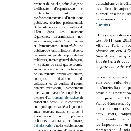
palestiniens et israél
droite et de gauche, refus d’agir ou
inefficacité d’organisations et
travaillent dès aujour
d’intellectuels juifs, «
à créer ensemble le
dysfonctionnements » d’institutions
palestinien souverain
publiques, d'ordres professionnels
Naïveté
?
et d'auxiliaires de justice, faillites de
l’Etat dans ses missions
"Citoyen palestinien
régaliennes, discriminations non
Les 10-11 juin 2013,
sanctionnées,
establishment
, entités
Ville de Paris a v
et bureaucraties incontrôlés ou
oublieux de leurs missions, absence
réponse au vœu d’Em
de mises en jeu de responsabilités
Aline Arrouze, du gr
publiques, intérêt général dédaigné,
élus du Parti de gauch
« système-de-santé-que-le-monde-
en provenance des col
entier-nous-envie » partialement
peu sourcilleux, propos antisémites,
Ce vœu stigmatise « d
soupçons d’affairisme, de
et la colonisation de 
collusions et de conflits d’intérêt,
en s’intensifiant, et 
omerta
médiatique, harcèlements
tous azimuts visant le couple Krief,
cessé d’augmenter po
menace d'un
huissier de justice
de
000 personnes. L’U
casser une porte…
A la confluence
France dénoncent régu
entre politique et santé, à la jonction
qui compromet très 
entre secteurs public et privé, à
deux Etats, toujo
l’articulation entre pouvoirs
communauté interna
politiques nationaux et locaux,
les importations en
l’affaire Krief
s’avère emblématique
représentent 15 fois
d’un « antisémitisme d’Etat » sous