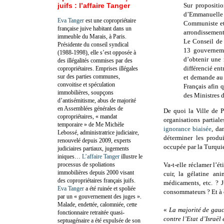
juifs : l’affaire Tanger
Sur propositi
d’Emmanuelle 
Eva Tanger
est une copropriétaire
Communiste et
française juive habitant dans un
arrondisseme
immeuble du Marais, à Paris.
Le Conseil de 
Présidente du conseil syndical
13 gouverneme
(1988-1998), elle s’est opposée à
d’obtenir une
des illégalités commises par des
différencié ent
copropriétaires. Emprises illégales
sur des parties communes,
et demande au 
convoitise et spéculation
Français afin 
immobilières, soupçons
des Ministres d
d’antisémitisme, abus de majorité
en Assemblées générales de
De quoi la Ville de P
copropriétaires, « mandat
organisations partial
temporaire » de Me Michèle
ignorance biaisée
, da
Lebossé, administratrice judiciaire,
déterminer les produ
renouvelé depuis 2009, experts
occupée par la Turqui
judiciaires partiaux, jugements
iniques…
L’affaire Tanger
illustre le
processus de spoliations
Va-t-elle réclamer l’é
immobilières depuis 2000 visant
cuir, la gélatine an
des copropriétaires français juifs.
médicaments, etc. ? J
Eva Tanger
a été ruinée et spoliée
consommateurs ? Et à 
par un « gouvernement des juges ».
Malade, endettée, calomniée, cette
«
La majorité de gauc
fonctionnaire retraitée quasi-
contre l’Etat d’Israë
septuagénaire a été expulsée de son