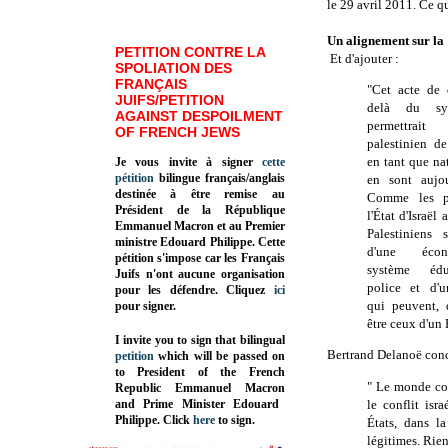
le 29 avril 2011. Ce qu
Un alignement sur la 
PETITION CONTRE LA
Et d'ajouter :
SPOLIATION DES
FRANÇAIS
"Cet acte de d
JUIFS/PETITION
delà du sy
AGAINST DESPOILMENT
permettrai
OF FRENCH JEWS
palestinien de
en tant que na
Je vous invite à signer
cette
pétition
bilingue français/anglais
en sont aujou
destinée à être remise au
Comme les pr
Président de la République
l'État d'Israël
Emmanuel Macron et au Premier
Palestiniens 
ministre Edouard Philippe. Cette
d'une écon
pétition s'impose car les Français
système édu
Juifs n'ont aucune organisation
police et d'u
pour les défendre. Cliquez
ici
qui peuvent, 
pour signer.
être ceux d'un 
I invite you to sign that bilingual
Bertrand Delanoë conc
petition
which will be passed on
to President of the French
" Le monde co
Republic
Emmanuel Macron
and Prime Minister
Edouard
le conflit isr
Philippe
.
Click
here
to sign.
États, dans l
légitimes. Rien