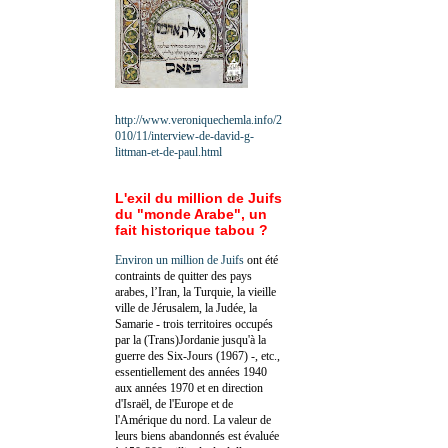
http://www.veroniquechemla.info/2
010/11/interview-de-david-g-
littman-et-de-paul.html
L'exil du million de Juifs
du "monde Arabe", un
fait historique tabou ?
Environ un million de Juifs
ont été
contraints de quitter des pays
arabes, l’Iran, la Turquie, la vieille
ville de Jérusalem, la Judée, la
Samarie - trois territoires occupés
par la (Trans)Jordanie jusqu'à la
guerre des Six-Jours (1967) -, etc.,
essentiellement des années 1940
aux années 1970 et en direction
d'Israël, de l'Europe et de
l'Amérique du nord. La valeur de
leurs biens abandonnés est évaluée