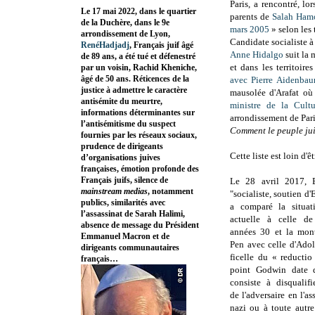
Paris
, a
rencontré, lor
Le 17 mai 2022, dans le quartier
parents de
Salah Ham
de la Duchère, dans le 9e
mars 2005
» selon les
arrondissement de Lyon,
Candidate socialiste à
RenéHadjadj
, Français juif âgé
Anne Hidalgo
suit la
de 89 ans, a été tué et défenestré
et dans les territoir
par un voisin, Rachid Kheniche,
âgé de 50 ans. Réticences de la
avec Pierre Aidenbau
justice à admettre le caractère
mausolée d'Arafat où 
antisémite du meurtre,
ministre de la Cul
informations déterminantes sur
arrondissement de Pari
l’antisémitisme du suspect
Comment le peuple juif
fournies par les réseaux sociaux,
prudence de dirigeants
Cette liste est loin d'ê
d’organisations juives
françaises, émotion profonde des
Français juifs, silence de
Le 28 avril 2017, B
mainstream medias
, notamment
"socialiste, soutien 
publics, similarités avec
a comparé la situat
l’assassinat de Sarah Halimi,
actuelle à celle de
absence de message du Président
années 30 et la mon
Emmanuel Macron et de
Pen avec celle d'Adolf
dirigeants communautaires
ficelle du « reducti
français…
point Godwin date 
consiste à disqualifi
de l'adversaire en l'as
nazi ou à toute autr