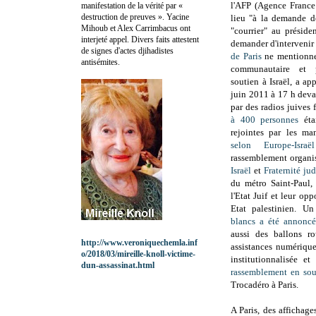
l'AFP (Agence France
manifestation de la vérité par «
destruction de preuves ». Yacine
lieu "à la demande d
Mihoub et Alex Carrimbacus ont
"courrier" au présid
interjeté appel. Divers faits attestent
demander d'intervenir 
de signes d'actes djihadistes
de Paris
ne mentionne
antisémites.
communautaire et p
soutien à Israël, a a
juin 2011 à 17 h devan
par des radios juives 
à 400 personnes
étai
rejointes par les ma
selon Europe-Israël
rassemblement organis
Israël
et
Fraternité ju
du métro Saint-Paul, 
l'Etat Juif et leur op
Etat palestinien. U
blancs a été annoncé
aussi des ballons ro
http://www.veroniquechemla.inf
assistances numériqu
o/2018/03/mireille-knoll-victime-
institutionnalisée e
dun-assassinat.html
rassemblement en sou
Trocadéro à Paris.
A Paris, des affichage