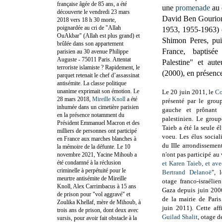
française âgée de 85 ans, a été
une
promenade
au 
découverte le vendredi 23 mars
David Ben Gourion 
2018 vers 18 h 30 morte,
poignardée au cri de "Allah
1953, 1955-1963) de
OuAkbar" (Allah est plus grand) et
Shimon Peres, pu
brûlée dans son appartement
France, baptis
parisien au 30 avenue Philippe
Auguste - 75011 Paris. Attentat
Palestine" et au
terroriste islamiste ? Rapidement, le
(2000), en présen
parquet retenait le chef d’assassinat
antisémite. La classe politique
unanime exprimait son émotion. Le
Le 20 juin 2011, le
Co
28 mars 2018,
Mireille Knoll
a été
présenté par le grou
inhumée dans un cimetière parisien
gauche et prônant l
en la présence notamment du
palestinien. Le grou
Président Emmanuel Macron et des
Taieb a été la seule él
milliers de personnes ont participé
voeu. Les élus social
en France aux marches blanches à
du IIIe arrondissement
la mémoire de la défunte. Le 10
n'ont pas participé au 
novembre 2021, Yacine Mihoub a
été condamné à la réclusion
et Karen Taieb, et ave
criminelle à perpétuité pour le
Bertrand Delanoë
", l
meurtre antisémite de Mireille
otage franco-israéli
Knoll, Alex Carrimbacus à 15 ans
Gaza depuis juin 200
de prison pour "vol aggravé" et
de la mairie de Pari
Zoulika Khellaf, mère de Mihoub, à
juin
2011). Cette affi
trois ans de prison, dont deux avec
Guilad Shalit
, otage 
sursis, pour avoir fait obstacle à la