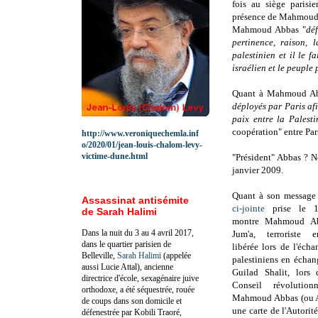
fois au siège parisie
présence de Mahmoud
Mahmoud Abbas "
dé
pertinence, raison, 
palestinien et il le 
israélien et le peuple 
Quant à Mahmoud Abb
déployés par Paris af
paix entre la Palesti
coopération" entre Pari
http://www.veroniquechemla.inf
o/2020/01/jean-louis-chalom-levy-
victime-dune.html
"Président" Abbas ? 
janvier 2009.
Quant à son message
Assassinat antisémite
ci-jointe
prise le 1
de Sarah Halimi
montre Mahmoud Ab
Dans la nuit du 3 au 4 avril 2017,
Jum'a, terroriste 
dans le quartier parisien de
libérée lors de l'éch
Belleville,
Sarah Halimi
(appelée
palestiniens en échan
aussi Lucie Attal), ancienne
Guilad Shalit, lors
directrice d'école, sexagénaire juive
Conseil révolution
orthodoxe, a été séquestrée, rouée
Mahmoud Abbas (ou A
de coups dans son domicile et
une carte de l'Autorit
défenestrée par Kobili Traoré,