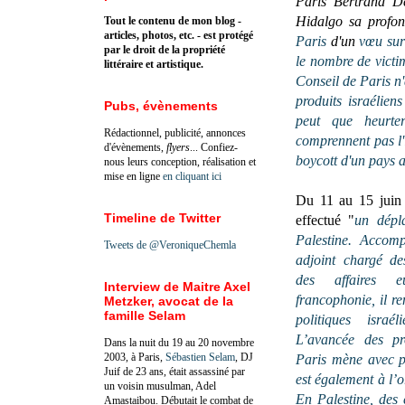
Paris Bertrand De
Hidalgo sa profo
Tout le contenu de mon blog -
articles, photos, etc. - est protégé
Paris
d'un
vœu sur 
par le droit de la propriété
le nombre de victi
littéraire et artistique.
Conseil de Paris n
produits israélien
Pubs, évènements
peut que heurter
Rédactionnel, publicité, annonces
comprennent pas l'i
d'évènements,
flyers
... Confiez-
boycott d'un pays 
nous leurs conception, réalisation et
mise en ligne
en cliquant ici
Du 11 au 15 juin
Timeline de Twitter
effectué "
un dépl
Palestine. Accom
Tweets de @VeroniqueChemla
adjoint chargé des
des affaires 
Interview de Maitre Axel
francophonie, il r
Metzker, avocat de la
famille Selam
politiques israél
L’avancée des pr
Dans la nuit du 19 au 20 novembre
2003, à Paris,
Sébastien Selam
, DJ
Paris mène avec pl
Juif de 23 ans, était assassiné par
est également à l’o
un voisin musulman, Adel
En Palestine, des 
Amastaibou. Débutait le combat de