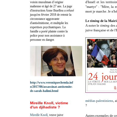
d'Israël et les territo
voisin musulman d’origine
malienne et âgé de 27 ans. La juge
"martyr" : "Mère, la 
d'instruction Anne Ihuellou a refusé
mort je marche. Je n'h
jusqu'en février 2018 de retenir la
circonstance aggravante
Le
timing
de la Mairi
d'antisémitisme, et multiplie les
A noter le
timing
des a
expertises psychiatriques. La
juive française et de l'E
famille a porté plainte contre la
police pour non assistance à
personne en danger.
http://www.veroniquechemla.inf
o/2017/06/assassinat-antisemite-
de-sarah-halimi.html
médias palestiniens
, 
Mireille Knoll, victime
?
d'un djihadiste ?
Mireille Knoll
, veuve juive
Autres exemples de c