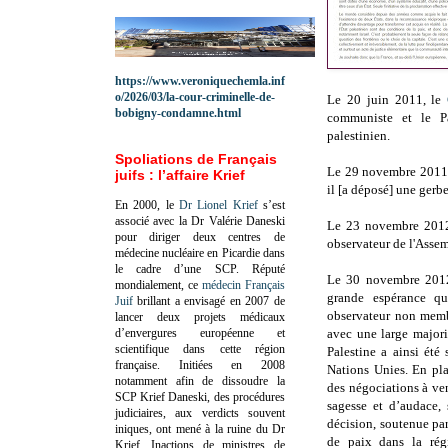
https://www.veroniquechemla.inf
o/2026/03/la-cour-criminelle-de-
Le 20 juin 2011, le
bobigny-condamne.html
communiste et le Pa
palestinien.
Spoliations de Français
Le 29 novembre 2011, 
juifs : l’affaire Krief
il [a déposé] une gerb
En 2000, le
Dr Lionel Krief
s’est
associé avec la Dr Valérie Daneski
Le 23 novembre 201
pour diriger deux centres de
observateur de l'Assem
médecine nucléaire en Picardie dans
le cadre d’une SCP.
Réputé
Le 30 novembre 201
mondialement, ce
médecin Français
grande espérance q
Juif
brillant a envisagé en 2007 de
observateur non memb
lancer deux projets médicaux
d’envergures européenne et
avec une large majori
scientifique dans cette région
Palestine a ainsi été
française.
Initiées en 2008
Nations Unies. En pla
notamment afin de dissoudre la
des négociations à ven
SCP Krief Daneski, des procédures
sagesse et d’audace, 
judiciaires, aux verdicts souvent
décision, soutenue pa
iniques, ont mené à la ruine du Dr
de paix dans la rég
Krief.
Inactions de ministres de