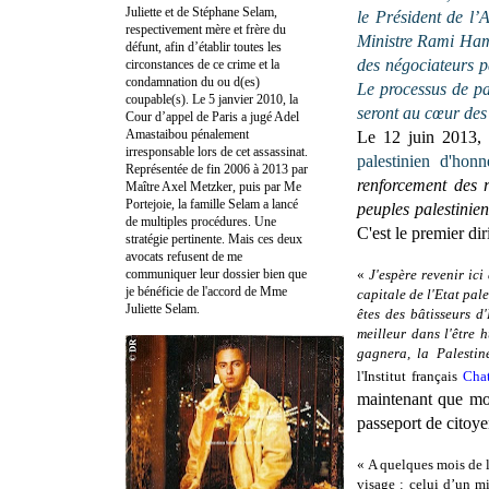
Juliette et de Stéphane Selam,
le Président de l
respectivement mère et frère du
Ministre Rami Hamd
défunt, afin d’établir toutes les
des négociateurs p
circonstances de ce crime et la
condamnation du ou d(es)
Le processus de pa
coupable(s). Le 5 janvier 2010, la
seront au cœur de
Cour d’appel de Paris a jugé Adel
Amastaibou pénalement
Le 12 juin 2013,
irresponsable lors de cet assassinat.
palestinien d'honn
Représentée de fin 2006 à 2013 par
renforcement des r
Maître Axel Metzker, puis par Me
Portejoie, la famille Selam a lancé
peuples palestinien
de multiples procédures. Une
C'est le premier dir
stratégie pertinente. Mais ces deux
avocats refusent de me
communiquer leur dossier bien que
«
J'espère revenir ic
je bénéficie de l'accord de Mme
capitale de l'Etat pale
Juliette Selam.
êtes des bâtisseurs d
meilleur dans l'être 
gagnera, la Palestin
l'Institut français
Cha
maintenant que mo
passeport de citoye
«
A quelques mois de l
visage : celui d’un mi