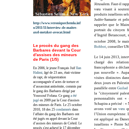
Jérusalem. Faut-il rap
vœu visant à souteni
produits israéliens se
Judée-Samarie et prôn
http://www.veroniquechemla.inf
rappeler que le Mair
o/2011/11/interview-de-maitre-
portrait du citoyen f
axel-metzker-avocat.html
d’Ingrid Betancourt, s
octobre 2008, le mai
Le procès du gang des
Bohbot
, conseiller U
Barbares devant la Cour
d'assises des mineurs
Le 14 juin 2013, inte
de Paris (1/5)
chargé des relation
francophonie a déclaré
En 2006, le jeune Français Juif
Ilan
pas nouvelle ». Aupar
Halimi,
âgé de 23 ans, était victime
de rapt, de séquestration
visites distinctes da
accompagnée d’actes de torture et
deux jours en Palestin
d’assassinat antisémite, commis par
parallèle entre
Guilad 
le gang des Barbares dirigé par
la "citoyenneté pales
Youssouf Fofana. Ce gang
a été
personnalités ont « 
jugé
en 2009 par la Cour d'assises
Schapira a précisé : «
des mineurs de Paris. Le 25 octobre
avons voté un
vœu
qu
2010, 18 des 25
condamnés
dans
l’Union européenne. L
l’affaire du gang des Barbares ont
été jugés en appel devant la Cour
est appliqué au Danem
d’assises des mineurs de Créteil. Le
israéliens » Pierre 
procès s'est achevé le 17 décembre