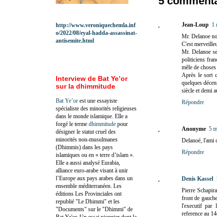
5 commenta
Jean-Loup
1 
http://www.veroniquechemla.inf
o/2022/08/eyal-hadda-assassinat-
Mr. Delanoe nou
antisemite.html
C'est merveille
Mr. Delanoe se
politiciens fra
mêle de choses 
Après le sort q
Interview de Bat Ye’or
quelques décenn
sur la dhimmitude
siècle et demi a
Bat Ye’or
est une essayiste
Répondre
spécialiste des minorités religieuses
dans le monde islamique. Elle a
forgé le terme
dhimmitude
pour
Anonyme
5 m
désigner le statut cruel des
minorités non-musulmanes
Delanoé, l'ami 
(Dhimmis) dans les pays
Répondre
islamiques ou en « terre d’islam ».
Elle a aussi analysé Eurabia,
alliance euro-arabe visant à unir
l’Europe aux pays arabes dans un
Denis Kassel
ensemble méditerranéen. Les
Pierre Schapira
éditions Les Provinciales ont
front de gauche
republié "Le Dhimmi" et les
l'executif par
"Documents" sur le "Dhimmi" de
reference au 1
Bat Ye'or. Un essai pionnier dont la