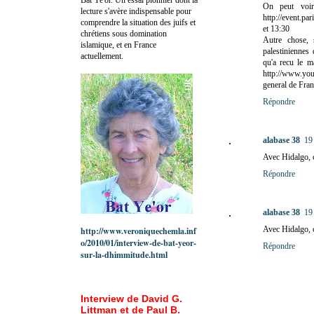
On peut voir 
lecture s'avère indispensable pour
http://event.pa
comprendre la situation des juifs et
et 13:30
chrétiens sous domination
Autre chose, s
islamique, et en France
palestiniennes
actuellement.
qu'a recu le m
http://www.y
general de Fran
Répondre
alabase 38
19
Avec Hidalgo, c
Répondre
alabase 38
19
Avec Hidalgo, c
http://www.veroniquechemla.inf
o/2010/01/interview-de-bat-yeor-
Répondre
sur-la-dhimmitude.html
Interview de David G.
Littman et de Paul B.