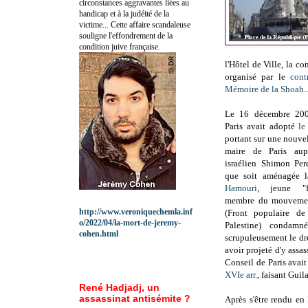
circonstances aggravantes liées au
handicap et à la judéité de la
victime... Cette affaire scandaleuse
souligne l'effondrement de la
condition juive française.
l'Hôtel de Ville, la co
organisé par le
cont
Mémoire de la Shoah
..
Le 16 décembre 200
Paris avait adopté
le
portant sur une nouve
maire de Paris aup
israélien Shimon Pe
que soit aménagée 
Hamouri
, jeune "fr
membre du mouvement
http://www.veroniquechemla.inf
(Front populaire de
o/2022/04/la-mort-de-jeremy-
Palestine) condam
cohen.html
scrupuleusement le dr
avoir projeté d'y assa
Conseil de Paris avai
XVIe arr.
, faisant Guil
René Hadjadj, un
assassinat antisémite ?
Après s'être rendu en I