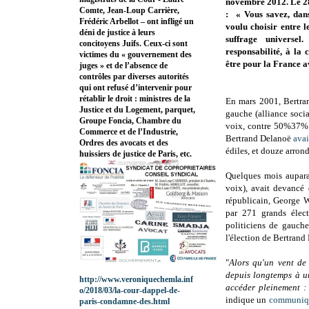
novembre 2012. Le 28
Comte, Jean-Loup Carrière,
:
« Vous savez, dan
Frédéric Arbellot – ont infligé un
voulu choisir entre l
déni de justice à leurs
suffrage universel
concitoyens Juifs. Ceux-ci sont
responsabilité, à la 
victimes du « gouvernement des
être pour la France a
juges » et de l’absence de
contrôles par diverses autorités
qui ont refusé d’intervenir pour
rétablir le droit : ministres de la
En mars 2001, Bertr
Justice et du Logement, parquet,
gauche (alliance soci
Groupe Foncia, Chambre du
voix, contre 50%37% p
Commerce et de l’Industrie,
Bertrand Delanoë
avai
Ordres des avocats et des
édiles, et douze arron
huissiers de justice de Paris, etc.
Quelques mois aupara
voix), avait devancé
républicain, George W
par 271 grands élec
politiciens de gauche
l'élection de Bertrand 
"
Alors qu'un vent de
depuis longtemps à un
http://www.veroniquechemla.inf
accéder pleinement : 
o/2018/03/la-cour-dappel-de-
indique un
communiqu
paris-condamne-des.html