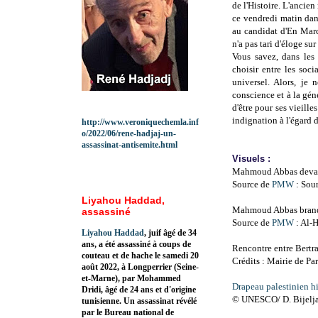
de l'Histoire. L'ancie
ce vendredi matin dans
au candidat d'En Mar
n'a pas tari d'éloge su
Vous savez, dans les
choisir entre les soci
universel. Alors, je 
conscience et à la gén
d'être pour ses vieill
indignation à l'égar
http://www.veroniquechemla.inf
o/2022/06/rene-hadjaj-un-
assassinat-antisemite.html
Visuels :
Mahmoud Abbas devant 
Source de
PMW
:
Sou
Liyahou Haddad,
Mahmoud Abbas brandis
assassiné
Source de
PMW
: Al-H
Liyahou Haddad
, juif âgé de 34
ans, a été assassiné à coups de
Rencontre entre Bert
couteau et de hache le samedi 20
Crédits : Mairie de Par
août 2022, à Longperrier (Seine-
et-Marne), par Mohammed
Drapeau palestinien h
Dridi, âgé de 24 ans et d'origine
© UNESCO/ D. Bijelj
tunisienne. Un assassinat révélé
par le Bureau national de