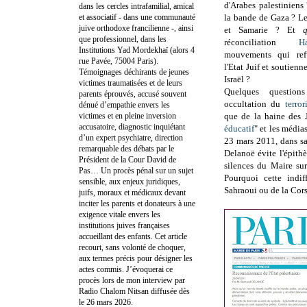
d'Arabes palestiniens
dans les cercles intrafamilial, amical
et associatif - dans une communauté
la bande de Gaza ? Le
juive orthodoxe francilienne -, ainsi
et Samarie ? Et
que professionnel, dans les
réconciliation
H
Institutions Yad Mordekhaï (alors 4
mouvements qui refu
rue Pavée, 75004 Paris).
l'Etat Juif et soutienn
Témoignages déchirants de jeunes
Israël ?
victimes traumatisées et de leurs
Quelques question
parents éprouvés, accusé souvent
occultation du
terro
dénué d’empathie envers les
victimes et en pleine inversion
que de la haine des J
accusatoire, diagnostic inquiétant
éducatif
" et les média
d’un expert psychiatre, direction
23 mars 2011, dans s
remarquable des débats par le
Delanoë évite l'épithè
Président de la Cour David de
silences du Maire sur
Pas… Un procès pénal sur un sujet
Pourquoi cette indif
sensible, aux enjeux juridiques,
Sahraoui ou de la Cors
juifs, moraux et médicaux devant
inciter les parents et donateurs à une
exigence vitale envers les
institutions juives françaises
accueillant des enfants. Cet article
recourt, sans volonté de choquer,
aux termes précis pour désigner les
actes commis. J’évoquerai ce
procès lors de mon interview par
Radio Chalom Nitsan diffusée dès
le 26 mars 2026.