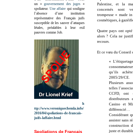
un «
gouvernement des juges
»
Palestine, et la ma
spoliateur.
Une affaire
qui souligne
concernés sont ve
l’absence d’une institution
trompeuse « made in I
représentative des Français juifs
cosmétiques, à gazéifi
susceptible de les sauver d’attaques
létales, préalables à leur exil
Quatre pays ont opté 
pauvres comme Job.
alors ? Cela ne justi
recours.
Et ce vœu du Conseil d
« L’étiquetag
consommateurs
qu’ils achè
2005/29/CE.
Plusieurs ass
telles l’associ
CCFD, ont e
distributeurs
h
Casino et Mi
ttp://www.veroniquechemla.info/
différencié…
2016/04/spoliations-de-francais-
Considérant q
juifs-laffaire.html
assister sans r
construction 
juste et durabl
Spoliations de Français