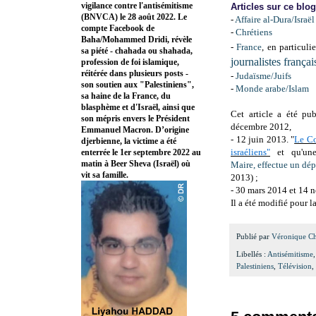
vigilance contre l'antisémitisme
Articles sur ce blo
(BNVCA) le 28 août 2022. Le
-
Affaire al-Dura/Israël
compte Facebook de
-
Chrétiens
Baha/Mohammed Dridi, révèle
-
France
, en particuli
sa piété - chahada ou shahada,
journalistes françai
profession de foi islamique,
réitérée dans plusieurs posts -
-
Judaïsme/Juifs
son soutien aux "Palestiniens",
-
Monde arabe/Islam
sa haine de la France, du
blasphème et d'Israël, ainsi que
Cet article a été pu
son mépris envers le Président
décembre 2012,
Emmanuel Macron. D’origine
- 12 juin 2013. "
Le Co
djerbienne, la victime a été
israéliens"
et qu'u
enterrée le 1er septembre 2022 au
matin à Beer Sheva (Israël) où
Maire, effectue un dépl
vit sa famille.
2013) ;
- 30 mars 2014 et 14 
Il a été modifié pour l
Publié par
Véronique C
Libellés :
Antisémitisme
Palestiniens
,
Télévision
,