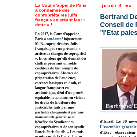
La Cour d’appel de Paris
jeudi 4 mai
a condamné des
copropriétaires juifs
Bertrand De
français en créant leur «
Conseil de 
dette » !
"l'Etat pale
En 2017, la Cour d’appel de
Paris
a condamné
injustement
M. B., copropriétaires Juifs
français, pour un prétendu «
arriéré de charges de copropriété
». Et ce, alors qu’elle donnait des
chiffres prouvant un solde
créditeur de leur compte de
copropriétaires. Absence de
préparation de l’audience,
carences basiques en droit, en
langue française et en
arithmétique, déni d’un procès
équitable notamment en violant
les droits de la défense des
justiciables juifs par une
partialité choquante et par une
mansuétude généreuse au
d'Israël.
Le 30 nov
bénéfice du Syndicat des
l'Assemblée générale
copropriétaires et de son syndic
Foncia Paris fautifs… Les trois
d'Etat observateur
magistrats de la Cour - Laure