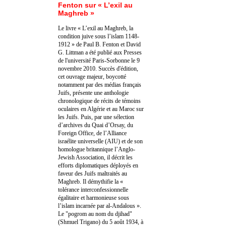
Fenton sur « L’exil au
Maghreb »
Le livre « L’exil au Maghreb, la
condition juive sous l’islam 1148-
1912 » de Paul B. Fenton et David
G. Littman a été publié aux Presses
de l'université Paris-Sorbonne le 9
novembre 2010. Succès d'édition,
cet ouvrage majeur, boycotté
notamment par des médias français
Juifs, présente une anthologie
chronologique de récits de témoins
oculaires en Algérie et au Maroc sur
les Juifs. Puis, par une sélection
d’archives du Quai d’Orsay, du
Foreign Office, de l’Alliance
israélite universelle (AIU) et de son
homologue britannique l’Anglo-
Jewish Association, il décrit les
efforts diplomatiques déployés en
faveur des Juifs maltraités au
Maghreb. Il démythifie la «
tolérance interconfessionnelle
égalitaire et harmonieuse sous
l’islam incarnée par al-Andalous ».
Le "pogrom au nom du djihad"
(Shmuel Trigano) du 5 août 1934, à