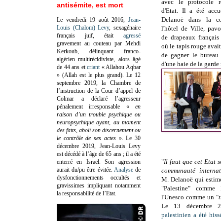
avec le protocole r
antisémite, est mort
d'Etat. Il a été accu
Delanoë dans la co
Le vendredi 19 août 2016,
Jean-
Louis (Chalom) Levy
, sexagénaire
l'hôtel de Ville, pav
français juif, était
agressé
de drapeaux français 
gravement au couteau par Mehdi
où le tapis rouge avait
Kerkoub, délinquant franco-
de gagner le bureau
algérien multirécidiviste, alors âgé
d'une haie de la garde
de 44 ans et
criant
« Allahou Aqbar
» (Allah est le plus grand). Le 12
septembre 2019, la Chambre de
l’instruction de la Cour d’appel de
Colmar a déclaré l’agresseur
pénalement irresponsable
«
en
raison d’un trouble psychique ou
neuropsychique ayant, au moment
des faits, aboli son discernement ou
le contrôle de ses actes
»
. Le 30
décembre 2019, Jean-Louis Levy
est décédé à l’âge de 65 ans ; il a été
"
Il faut que cet Etat 
enterré en Israël. Son agression
aurait du/pu être évitée.
Analyse
de
communauté internat
dysfonctionnements occultés et
M. Delanoë qui estime
gravissimes impliquant notamment
"Palestine" comme
la responsabilité de l’Etat.
l'Unesco comme un "
Le 13 décembre 
palestinien a été hiss