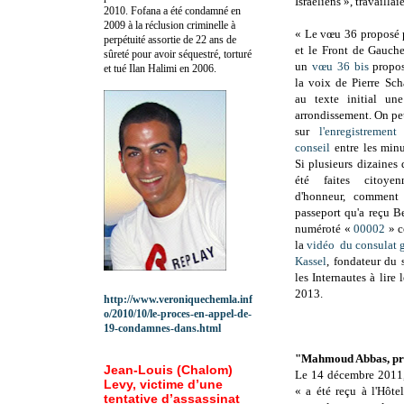
Israéliens », travailla
2010.
Fofana a été c
ondamné en
2009 à la réclusion criminelle à
« Le vœu 36 proposé 
perpétuité assortie de 22 ans de
et le Front de Gauche
sûreté pour avoir séquestré, torturé
un
vœu 36 bis
propos
et tué Ilan Halimi en 2006.
la voix de Pierre Sch
au texte initial un
arrondissement. On peu
sur
l'enregistreme
conseil
entre les minu
Si plusieurs dizaines 
été faites citoyen
d'honneur, comment
passeport qu'a reçu B
numéroté «
00002
» c
la
vidéo du consulat g
Kassel
, fondateur du 
les Internautes à lire 
2013.
http://www.veroniquechemla.inf
o/2010/10/le-proces-en-appel-de-
19-condamnes-dans.html
"Mahmoud Abbas, prés
Jean-Louis (Chalom)
Le 14 décembre 201
Levy, victime d’une
«
a été reçu à l'Hôte
tentative d’assassinat