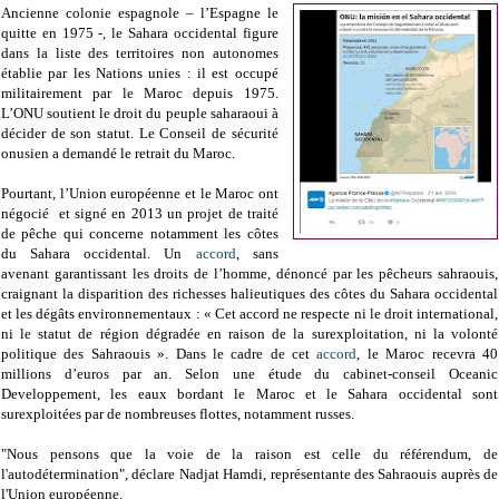
Ancienne colonie espagnole – l’Espagne le
quitte en 1975 -, le Sahara occidental figure
dans la liste des territoires non autonomes
établie par les Nations unies : il est occupé
militairement par le Maroc depuis 1975.
L’ONU soutient le droit du peuple saharaoui à
décider de son statut. Le Conseil de sécurité
onusien a demandé le retrait du Maroc.
Pourtant, l’Union européenne et le Maroc ont
négocié et signé en 2013 un projet de traité
de pêche qui concerne notamment les côtes
du Sahara occidental. Un
accord
, sans
avenant garantissant les droits de l’homme, dénoncé par les pêcheurs sahraouis,
craignant la disparition des richesses halieutiques des côtes du Sahara occidental
et les dégâts environnementaux : « Cet accord ne respecte ni le droit international,
ni le statut de région dégradée en raison de la surexploitation, ni la volonté
politique des Sahraouis ». Dans le cadre de cet
accord
, le Maroc recevra 40
millions d’euros par an. Selon une étude du cabinet-conseil Oceanic
Developpement, les eaux bordant le Maroc et le Sahara occidental sont
surexploitées par de nombreuses flottes, notamment russes.
"Nous pensons que la voie de la raison est celle du référendum, de
l'autodétermination", déclare Nadjat Hamdi, représentante des Sahraouis auprès de
l'Union européenne.