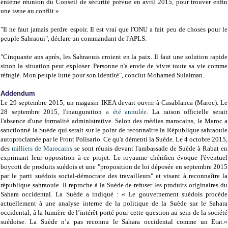
énième réunion du Conseil de sécurité prévue en avril 2015, pour trouver enfin
une issue au conflit ».
"Il ne faut jamais perdre espoir. Il est vrai que l'ONU a fait peu de choses pour le
peuple Sahraoui", déclare un commandant de l'APLS.
"Cinquante ans après, les Sahraouis croient en la paix. Il faut une solution rapide
sinon la situation peut exploser. Personne n'a envie de vivre toute sa vie comme
réfugié. Mon peuple lutte pour son identité", conclut Mohamed Sulaiman.
Addendum
Le 29 septembre 2015, un magasin IKEA devait ouvrir à Casablanca (Maroc). Le
28 septembre 2015, l'inauguration
a été annulée
. La raison officielle serait
l'absence d'une formalité administrative. Selon des médias marocains, le Maroc a
sanctionné la Suède qui serait sur le point de reconnaître la République sahraouie
autoproclamée par le Front Polisario. Ce qu'a démenti la Suède. Le 4 octobre 2015,
des
milliers de Marocains
se sont réunis devant l'ambassade de Suède à Rabat en
exprimant leur opposition à ce projet. Le royaume chérifien évoque l'éventuel
boycott de produits suédois et une "proposition de loi déposée en septembre 2015
par le parti suédois social-démocrate des travailleurs" et visant à reconnaître la
république sahraouie. Il reproche à la Suède de refuser les produits originaires du
Sahara occidental. La Suède a indiqué : « Le gouvernement suédois procède
actuellement à une analyse interne de la politique de la Suède sur le Sahara
occidental, à la lumière de l’intérêt porté pour cette question au sein de la société
suédoise. La Suède n’a pas reconnu le Sahara occidental comme un Etat.»