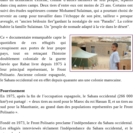
dans cinq autres camps. Deux tiers d’entre eux ont moins de 25 ans. Certains ont
suivi des études supérieures comme Mohamed Sulaiman, qui a pourtant choisi de
revenir au camp pour travailler dans l’échoppe de son père, tailleur » presque
aveugle, et "ancien bédouin fier"gardant la nostalgie de son "Paradis". La colère
habite la famille Sulaiman. Un "peuple de nomade adapté à la vie dans le désert".
Ce « documentaire remarquable capte le
quotidien de ces réfugiés qui
croupissent aux portes de leur propre
pays, tout en retraçant l'histoire
doublement coloniale de la guerre
larvée que Rabat livre depuis 1975 à
leur principal représentant, le Front
Polisario. Ancienne colonie espagnole,
le Sahara occidental est en effet depuis quarante ans une colonie marocaine.
Pourrissement
En 1975, après la fin de l’occupation espagnole, le Sahara occidental (266 000
km²) est partagé : « deux tiers au nord pour le Maroc du roi Hassan II, et un tiers au
sud pour la Mauritanie, au grand dam des populations représentées par le Front
Polisario ».
Fondé en 1973, le Front Polisario proclame l’indépendance du Sahara occidental.
Les réfugiés interviewés réclament l'indépendance du Sahara occidental, et le