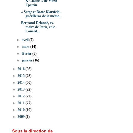
& Clouds » de Mitch
Epstein
« Serge et Beate Klarsfeld,
guérilleros de la mémo...
Bertrand Delanoë, ex-
maire de Paris, et le
Conseil...
►
avril
(7)
►
mars
(14)
►
février
(8)
►
janvier
(16)
►
2016
(98)
►
2015
(68)
►
2014
(50)
►
2013
(22)
►
2012
(22)
►
2011
(27)
►
2010
(10)
►
2009
(1)
Sous la direction de