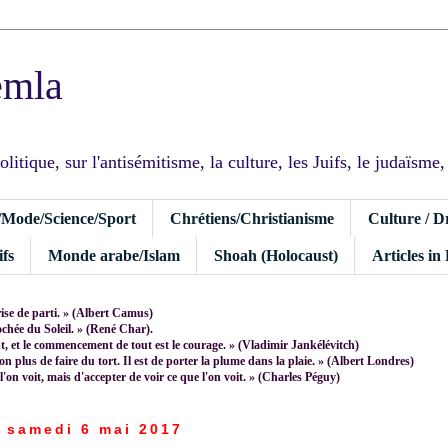
emla
tique, sur l'antisémitisme, la culture, les Juifs, le judaïsme, I
/Mode/Science/Sport
Chrétiens/Christianisme
Culture / D
fs
Monde arabe/Islam
Shoah (Holocaust)
Articles in
rise de parti. » (Albert Camus)
rochée du Soleil. » (René Char).
 et le commencement de tout est le courage. » (Vladimir Jankélévitch)
non plus de faire du tort. Il est de porter la plume dans la plaie. » (Albert Londres)
 l'on voit, mais d'accepter de voir ce que l'on voit. » (Charles Péguy)
samedi 6 mai 2017