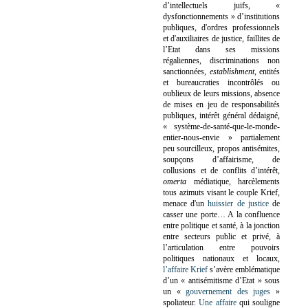
d’intellectuels juifs, «
dysfonctionnements » d’institutions
publiques, d'ordres professionnels
et d'auxiliaires de justice, faillites de
l’Etat dans ses missions
régaliennes, discriminations non
sanctionnées,
establishment
, entités
et bureaucraties incontrôlés ou
oublieux de leurs missions, absence
de mises en jeu de responsabilités
publiques, intérêt général dédaigné,
« système-de-santé-que-le-monde-
entier-nous-envie » partialement
peu sourcilleux, propos antisémites,
soupçons d’affairisme, de
collusions et de conflits d’intérêt,
omerta
médiatique, harcèlements
tous azimuts visant le couple Krief,
menace d'un
huissier de justice
de
casser une porte…
A la confluence
entre politique et santé, à la jonction
entre secteurs public et privé, à
l’articulation entre pouvoirs
politiques nationaux et locaux,
l’affaire Krief
s’avère emblématique
d’un « antisémitisme d’Etat » sous
un «
gouvernement des juges
»
spoliateur.
Une affaire
qui souligne