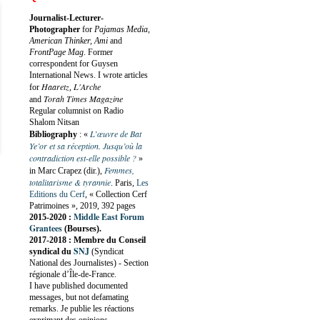
Journalist-Lecturer-
Photographer
for
Pajamas Media,
American Thinker, Ami
and
FrontPage Mag
. Former
correspondent for Guysen
International News. I wrote articles
Haaretz
L'Arche
for
,
Torah Times Magazine
and
Regular columnist on Radio
Shalom Nitsan
L’œuvre de Bat
Bibliography
:
«
Ye’or et sa réception. Jusqu’où la
contradiction est-elle possible ?
»
Femmes,
in Marc Crapez (dir.),
totalitarisme & tyrannie
. Paris,
Les
Editions du Cerf
, « Collection Cerf
Patrimoines », 2019, 392 pages
Middle East Forum
2015-2020 :
Grantees
(Bourses).
2017-2018 : Membre du Conseil
SNJ
syndical du
(Syndicat
National des Journalistes) - Section
régionale d’Île-de-France.
I have published documented
messages, but not defamating
remarks. Je publie les réactions