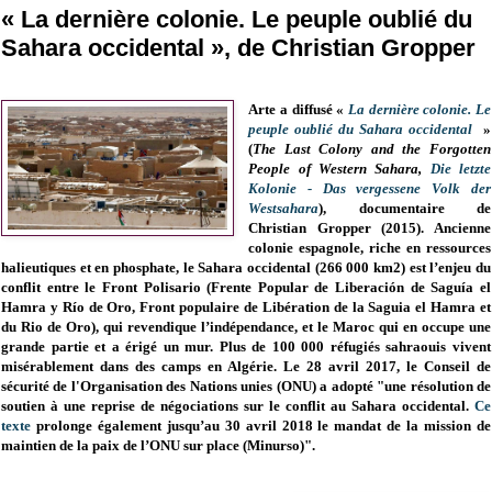
« La dernière colonie. Le peuple oublié du
Sahara occidental », de Christian Gropper
Arte a diffusé «
La dernière colonie. Le
peuple oublié du Sahara occidental
»
(
The Last Colony and the Forgotten
People of Western Sahara,
Die letzte
Kolonie - Das vergessene Volk der
Westsahara
), documentaire de
Christian Gropper (2015). Ancienne
colonie espagnole, riche en ressources
halieutiques et en phosphate, le Sahara occidental (266 000 km2) est l’enjeu du
conflit entre le Front Polisario (Frente Popular de Liberación de Saguía el
Hamra y Río de Oro, Front populaire de Libération de la Saguia el Hamra et
du Rio de Oro), qui revendique l’indépendance, et le Maroc qui en occupe une
grande partie et a érigé un mur. Plus de 100 000 réfugiés sahraouis vivent
misérablement dans des camps en Algérie. Le 28 avril 2017, le Conseil de
sécurité de l'Organisation des Nations unies (ONU) a adopté "une résolution de
soutien à une reprise de négociations sur le conflit au Sahara occidental.
Ce
texte
prolonge également jusqu’au 30 avril 2018 le mandat de la mission de
maintien de la paix de l’ONU sur place (Minurso)".