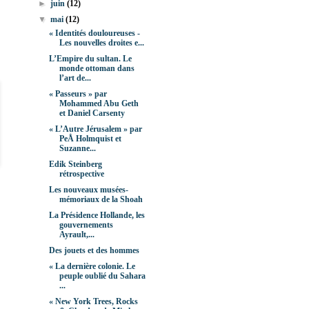
►
juin
(12)
▼
mai
(12)
« Identités douloureuses -
Les nouvelles droites e...
L’Empire du sultan. Le
monde ottoman dans
l’art de...
« Passeurs » par
Mohammed Abu Geth
et Daniel Carsenty
« L’Autre Jérusalem » par
PeÅ Holmquist et
Suzanne...
Edik Steinberg
rétrospective
Les nouveaux musées-
mémoriaux de la Shoah
La Présidence Hollande, les
gouvernements
Ayrault,...
Des jouets et des hommes
« La dernière colonie. Le
peuple oublié du Sahara
...
« New York Trees, Rocks