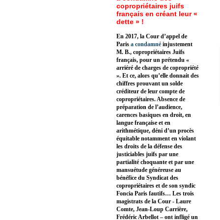
copropriétaires juifs
français en créant leur «
dette » !
En 2017, la Cour d’appel de
Paris
a condamné
injustement
M. B., copropriétaires Juifs
français, pour un prétendu «
arriéré de charges de copropriété
». Et ce, alors qu’elle donnait des
chiffres prouvant un solde
créditeur de leur compte de
copropriétaires. Absence de
préparation de l’audience,
carences basiques en droit, en
langue française et en
arithmétique, déni d’un procès
équitable notamment en violant
les droits de la défense des
justiciables juifs par une
partialité choquante et par une
mansuétude généreuse au
bénéfice du Syndicat des
copropriétaires et de son syndic
Foncia Paris fautifs… Les trois
magistrats de la Cour - Laure
Comte, Jean-Loup Carrière,
Frédéric Arbellot – ont infligé un