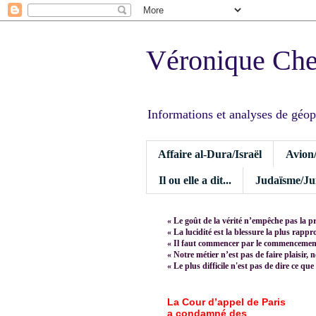
Véronique Ch
Informations et analyses de géopoli
Affaire al-Dura/Israël
Avion
Il ou elle a dit...
Judaïsme/Jui
« Le goût de la vérité n’empêche pas la p
« La lucidité est la blessure la plus rapp
« Il faut commencer par le commencement,
« Notre métier n’est pas de faire plaisir, 
« Le plus difficile n'est pas de dire ce que
La Cour d’appel de Paris
a condamné des