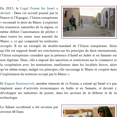
En 2013, le
Legal Forum for Israel
a
déclaré
: Dans cet accord poussé par la
France et l’Espagne, l’Union européenne
« reconnaît le droit du Maroc à exploiter
les ressources naturelles de la région, et
même définit l’autorisation de pêcher «
dans toutes les zones sous autorité du
Maroc », ce qui comprend les territoires
occupés. Il est un exemple du double-standard de l’Union européenne. Alors
qu’elle est supposé fondé ses conclusions sur les principes du droit international,
l’Union européenne considère que la présence d’Israël en Judée et en Samarie est
non légitime. Donc, elle a imposé des sanctions et restrictions sur le commerce et
la coopération avec les institutions israéliennes dans les localités Juives, alors
qu’en même temps, malgré ces principes, elle encourage le Maroc et coopère dans
l’exploitation du territoire occupé par le Maroc ».
Et
Eugene Kontorovich
, membre éminent de ce Forum, a estimé qu’Israël n’a pas
implanté assez d’activités économiques en Judée et en Samarie, et devrait y
développer ses industries de pointe, dans les secteurs de la défense et de la
technologie.
Le Sahara occidental a été reconnu par
environ 40 Etats.