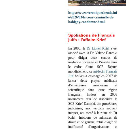
https://www.veroniquechemla.inf
o/2026/03/la-cour-criminelle-de-
bobigny-condamne.html
Spoliations de Français
juifs : l’affaire Krief
En 2000, le
Dr Lionel Krief
s’est
associé avec la Dr Valérie Daneski
pour diriger deux centres de
médecine nucléaire en Picardie dans
le cadre d’une SCP.
Réputé
mondialement, ce
médecin Français
Juif
brillant a envisagé en 2007 de
lancer deux projets médicaux
d’envergures européenne et
scientifique dans cette région
française.
Initiées en 2008
notamment afin de dissoudre la
SCP Krief Daneski, des procédures
judiciaires, aux verdicts souvent
iniques, ont mené à la ruine du Dr
Krief.
Inactions de ministres de
droite et de gauche, refus d’agir ou
inefficacité d’organisations et