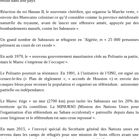
retour dans leur pays.
Réaction du roi Hassan II, le souverain chérifien, qui organise la Marche verte, «
envoie des Marocains coloniser ce qu’il considère comme la province méridionale
naturelle du royaume, avant de lancer une offensive armée, appuyée par des
bombardements massifs, contre les Sahraouis ».
Un grand nombre de Sahraouis se réfugient en ’Algérie, et « 25 000 personnes
périssent au cours de cet exode ».
En août 1979, le « nouveau gouvernement mauritanien cède au Polisario sa partie,
mais le Maroc s’empresse de l’occuper ».
Le Polisario poursuit sa résistance. En 1991, à l’initiative de l’ONU, est signé un
cessez-le-feu (« Plan de règlement », « accords de Houston ») et envoie des
casques bleus pour recenser la population et organiser un référendum : autonomie
partielle ou indépendance.
Le Maroc érige « un mur (2700 km) pour isoler les Sahraouis sur les 20% du
territoire qu’ils contrôlent. La MINURSO (Mission des Nations Unies pour
l'organisation d'un référendum au Sahara occidental) « patrouille depuis dans la
zone litigieuse et le référendum est sans cesse repoussé ».
En mars 2015, « l’envoyé spécial du Secrétaire général des Nations unies est
revenu dans les camps de réfugiés pour une mission de bons offices avant une