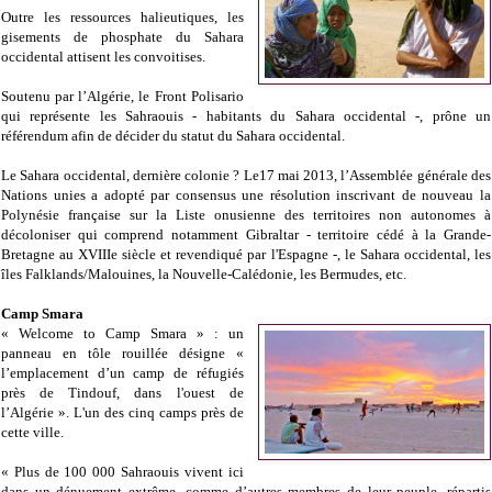
Outre les ressources halieutiques, les
gisements de phosphate du Sahara
occidental attisent les convoitises.
Soutenu par l’Algérie, le Front Polisario
qui représente les Sahraouis - habitants du Sahara occidental -, prône un
référendum afin de décider du statut du Sahara occidental.
Le Sahara occidental, dernière colonie ? Le17 mai 2013, l’Assemblée générale des
Nations unies a adopté par consensus une résolution inscrivant de nouveau la
Polynésie française sur la Liste onusienne des territoires non autonomes à
décoloniser qui comprend notamment Gibraltar - territoire cédé à la Grande-
Bretagne au XVIIIe siècle et revendiqué par l'Espagne -, le Sahara occidental, les
îles Falklands/Malouines, la Nouvelle-Calédonie, les Bermudes, etc.
Camp Smara
« Welcome to Camp Smara » : un
panneau en tôle rouillée désigne «
l’emplacement d’un camp de réfugiés
près de Tindouf, dans l'ouest de
l’Algérie ». L'un des cinq camps près de
cette ville.
« Plus de 100 000 Sahraouis vivent ici
dans un dénuement extrême, comme d’autres membres de leur peuple, répartis