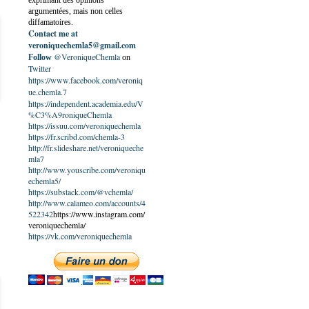
exprimant des opinions
argumentées, mais non celles
diffamatoires.
Contact me at
veroniquechemla5@gmail.com
@VeroniqueChemla
Follow
on
Twitter
https://www.facebook.com/veroniq
ue.chemla.7
https://independent.academia.edu/V
%C3%A9roniqueChemla
https://issuu.com/veroniquechemla
https://fr.scribd.com/chemla-3
http://fr.slideshare.net/veroniqueche
mla7
http://www.youscribe.com/veroniqu
echemla5/
https://substack.com/@vchemla/
http://www.calameo.com/accounts/4
522342
https://www.instagram.com/
veroniquechemla/
https://vk.com/veroniquechemla