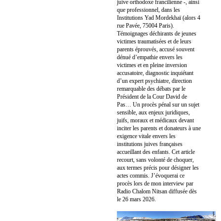
juive orthodoxe francilienne -, ainsi
que professionnel, dans les
Institutions Yad Mordekhaï (alors 4
rue Pavée, 75004 Paris).
Témoignages déchirants de jeunes
victimes traumatisées et de leurs
parents éprouvés, accusé souvent
dénué d’empathie envers les
victimes et en pleine inversion
accusatoire, diagnostic inquiétant
d’un expert psychiatre, direction
remarquable des débats par le
Président de la Cour David de
Pas… Un procès pénal sur un sujet
sensible, aux enjeux juridiques,
juifs, moraux et médicaux devant
inciter les parents et donateurs à une
exigence vitale envers les
institutions juives françaises
accueillant des enfants. Cet article
recourt, sans volonté de choquer,
aux termes précis pour désigner les
actes commis. J’évoquerai ce
procès lors de mon interview par
Radio Chalom Nitsan diffusée dès
le 26 mars 2026.