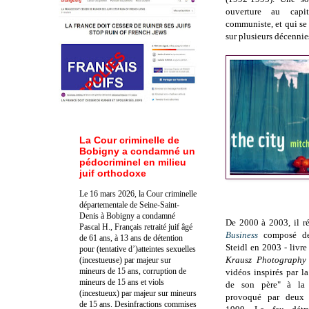
ouverture au capi
communiste, et qui se 
sur plusieurs décennie
La Cour criminelle de
Bobigny a condamné un
pédocriminel en milieu
juif orthodoxe
Le 16 mars 2026, la Cour criminelle
départementale de Seine-Saint-
Denis à Bobigny a condamné
De 2000 à 2003, il ré
Pascal H., Français retraité juif âgé
Business
composé de 
de 61 ans, à 13 ans de détention
Steidl en 2003 - livre
pour (tentative d’)atteintes sexuelles
Krausz Photography
(incestueuse) par majeur sur
mineurs de 15 ans, corruption de
vidéos inspirés par la
mineurs de 15 ans et viols
de son père" à la 
(incestueux) par majeur sur mineurs
provoqué par deux 
de 15 ans. Des
infractions commises