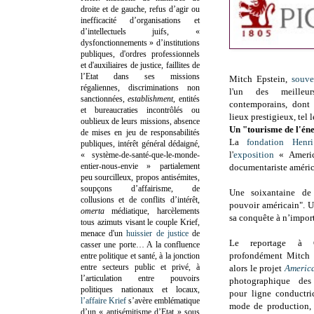
droite et de gauche, refus d’agir ou
inefficacité d’organisations et
d’intellectuels juifs, «
dysfonctionnements » d’institutions
publiques, d'ordres professionnels
et d'auxiliaires de justice, faillites de
l’Etat dans ses missions
Mitch Epstein,
souve
régaliennes, discriminations non
l'un des meilleur
sanctionnées,
establishment
, entités
contemporains, dont 
et bureaucraties incontrôlés ou
lieux prestigieux, tel 
oublieux de leurs missions, absence
Un "tourisme de l'én
de mises en jeu de responsabilités
La
fondation Henri
publiques, intérêt général dédaigné,
l'
exposition
« Americ
« système-de-santé-que-le-monde-
entier-nous-envie » partialement
documentariste améric
peu sourcilleux, propos antisémites,
soupçons d’affairisme, de
Une soixantaine de 
collusions et de conflits d’intérêt,
pouvoir américain". U
omerta
médiatique, harcèlements
sa conquête à n’import
tous azimuts visant le couple Krief,
menace d'un
huissier de justice
de
Le reportage à
casser une porte…
A la confluence
profondément Mitch E
entre politique et santé, à la jonction
entre secteurs public et privé, à
alors le projet
Americ
l’articulation entre pouvoirs
photographique des
politiques nationaux et locaux,
pour ligne conductri
l’affaire Krief
s’avère emblématique
mode de production, s
d’un « antisémitisme d’Etat » sous