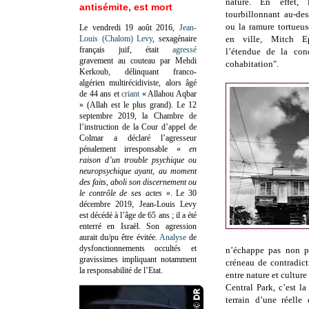
nature. En effet, l
antisémite, est mort
tourbillonnant au-des
ou la ramure tortueus
Le vendredi 19 août 2016,
Jean-
Louis (Chalom) Levy
, sexagénaire
en ville, Mitch Ep
français juif, était
agressé
l’étendue de la con
gravement au couteau par Mehdi
cohabitation".
Kerkoub, délinquant franco-
algérien multirécidiviste, alors âgé
de 44 ans et
criant
« Allahou Aqbar
» (Allah est le plus grand). Le 12
septembre 2019, la Chambre de
l’instruction de la Cour d’appel de
Colmar a déclaré l’agresseur
pénalement irresponsable
«
en
raison d’un trouble psychique ou
neuropsychique ayant, au moment
des faits, aboli son discernement ou
le contrôle de ses actes
»
. Le 30
décembre 2019, Jean-Louis Levy
est décédé à l’âge de 65 ans ; il a été
enterré en Israël. Son agression
aurait du/pu être évitée.
Analyse
de
dysfonctionnements occultés et
n’échappe pas non pl
gravissimes impliquant notamment
créneau de contradict
la responsabilité de l’Etat.
entre nature et cultur
Central Park, c’est l
terrain d’une réelle 