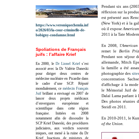
Pendant six ans (200
réflexion sur la produ
est présenté aux Renc
(New York) et à la g
https://www.veroniquechemla.inf
où il expose
America
o/2026/03/la-cour-criminelle-de-
2011 à la
Tate Modern
bobigny-condamne.html
En
2008, l
'
America
Spoliations de Français
remet le
Berlin Pri
juifs : l’affaire Krief
Pendant son séjour d
allemande, Mitch Eps
En 2000, le
Dr Lionel Krief
s’est
la famille a été assa
associé avec la Dr Valérie Daneski
photographie des
site
pour diriger deux centres de
médecine nucléaire en Picardie dans
concentration Sachs
le cadre d’une SCP.
Réputé
d'affichage à la mod
mondialement, ce
médecin Français
le Mémorial Juif de 
Juif
brillant a envisagé en 2007 de
Dalaï Lama parlant à 
lancer deux projets médicaux
Des photos réunies d
d’envergures européenne et
Steidl en 2011.
scientifique dans cette région
française.
Initiées en 2008
En 2010-2011, le
Kun
notamment afin de dissoudre la
SCP Krief Daneski, des procédures
of the Union.
judiciaires, aux verdicts souvent
iniques, ont mené à la ruine du Dr
Krief.
Inactions de ministres de