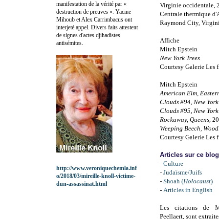
manifestation de la vérité par «
Virginie occidentale,
destruction de preuves ». Yacine
Centrale thermique d
Mihoub et Alex Carrimbacus ont
Raymond City, Virgin
interjeté appel. Divers faits attestent
de signes d'actes djihadistes
Affiche
antisémites.
Mitch Epstein
New York Trees
Courtesy Galerie Les f
Mitch Epstein
American Elm, Easter
Clouds #94, New York
Clouds #95, New York 
Rockaway, Queens,
20
Weeping Beech, Woodl
Courtesy Galerie Les f
Articles sur ce blo
-
Culture
http://www.veroniquechemla.inf
-
Judaïsme/Juifs
o/2018/03/mireille-knoll-victime-
-
Shoah (
Holocaust
)
dun-assassinat.html
-
Articles in English
Les citations de 
Peellaert,
sont extraite