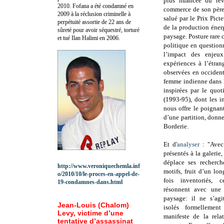
plus nuancée du rêv
2010.
Fofana a été c
ondamné en
commerce de son père.
2009 à la réclusion criminelle à
salué par le Prix Pict
perpétuité assortie de 22 ans de
de la production éner
sûreté pour avoir séquestré, torturé
paysage. Posture rare 
et tué Ilan Halimi en 2006.
politique en question
l’impact des enjeu
expériences à l’étran
observées en occident
femme indienne dans l
inspirées par le quot
(1993-95), dont les 
nous offre le poigna
d’une partition, donn
Borderie.
Et d'
analyser
: "Avec 
présentés à la galerie
déplace ses recherch
http://www.veroniquechemla.inf
motifs, fruit d’un lon
o/2010/10/le-proces-en-appel-de-
fois inventoriés, 
19-condamnes-dans.html
résonnent avec une 
paysage: il ne s’agi
Jean-Louis (Chalom)
isolés formellemen
Levy, victime d’une
manifeste de la rela
tentative d’assassinat