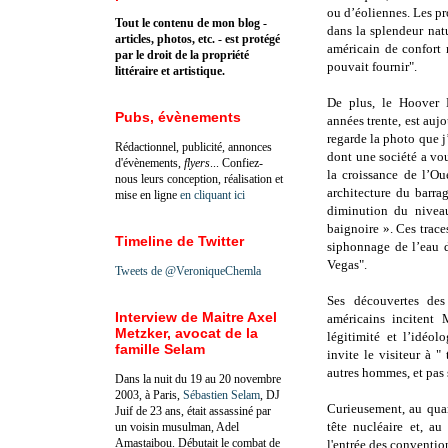
ou d’éoliennes. Les p
Tout le contenu de mon blog -
dans la splendeur nat
articles, photos, etc. - est protégé
américain de confort 
par le droit de la propriété
pouvait fournir".
littéraire et artistique.
De plus, le Hoover D
Pubs, évènements
années trente, est auj
regarde la photo que j’
Rédactionnel, publicité, annonces
dont une société a vo
d'évènements,
flyers
... Confiez-
la croissance de l’Ou
nous leurs conception, réalisation et
architecture du barr
mise en ligne
en cliquant ici
diminution du nivea
baignoire ». Ces trace
Timeline de Twitter
siphonnage de l’eau d
Vegas".
Tweets de @VeroniqueChemla
Ses découvertes des
Interview de Maitre Axel
américains incitent 
Metzker, avocat de la
légitimité et l’idéo
famille Selam
invite le visiteur à 
autres hommes, et pas 
Dans la nuit du 19 au 20 novembre
2003, à Paris,
Sébastien Selam
, DJ
Curieusement, au quar
Juif de 23 ans, était assassiné par
tête nucléaire et, au
un voisin musulman, Adel
Amastaibou. Débutait le combat de
l'entrée des conventio