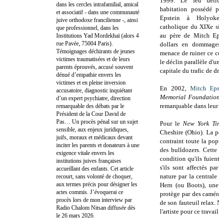
1999. Le feu détr
dans les cercles intrafamilial, amical
habitation possédé 
et associatif - dans une communauté
Epstein à Holyoke
juive orthodoxe francilienne -, ainsi
catholique du XIXe si
que professionnel, dans les
au père de Mitch Ep
Institutions Yad Mordekhaï (alors 4
rue Pavée, 75004 Paris).
dollars en dommages
Témoignages déchirants de jeunes
menace de ruiner ce c
victimes traumatisées et de leurs
le déclin parallèle d'u
parents éprouvés, accusé souvent
capitale du trafic de 
dénué d’empathie envers les
victimes et en pleine inversion
En 2002,
Mitch Eps
accusatoire, diagnostic inquiétant
Memorial Foundati
d’un expert psychiatre, direction
remarquable dans leur
remarquable des débats par le
Président de la Cour David de
Pas… Un procès pénal sur un sujet
Pour le
New York Ti
sensible, aux enjeux juridiques,
Cheshire (Ohio). La p
juifs, moraux et médicaux devant
contraint toute la pop
inciter les parents et donateurs à une
des bulldozers. Cette
exigence vitale envers les
condition qu'ils fuien
institutions juives françaises
s'ils sont affectés p
accueillant des enfants. Cet article
nature par la central
recourt, sans volonté de choquer,
aux termes précis pour désigner les
Hern (ou Boots), une
actes commis. J’évoquerai ce
protège par des camér
procès lors de mon interview par
de son fauteuil relax.
Radio Chalom Nitsan diffusée dès
l'artiste pour ce travai
le 26 mars 2026.