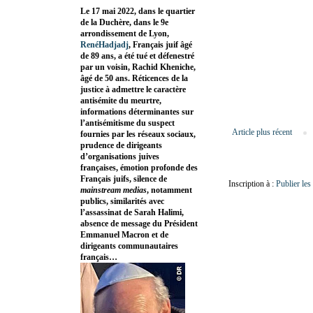
Le 17 mai 2022, dans le quartier
de la Duchère, dans le 9e
arrondissement de Lyon,
RenéHadjadj
, Français juif âgé
de 89 ans, a été tué et défenestré
par un voisin, Rachid Kheniche,
âgé de 50 ans. Réticences de la
justice à admettre le caractère
antisémite du meurtre,
informations déterminantes sur
l’antisémitisme du suspect
Article plus récent
fournies par les réseaux sociaux,
prudence de dirigeants
d’organisations juives
françaises, émotion profonde des
Français juifs, silence de
Inscription à :
Publier le
mainstream medias
, notamment
publics, similarités avec
l’assassinat de Sarah Halimi,
absence de message du Président
Emmanuel Macron et de
dirigeants communautaires
français…