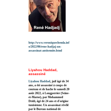
http://www.veroniquechemla.inf
o/2022/06/rene-hadjaj-un-
assassinat-antisemite.html
Liyahou Haddad,
assassiné
Liyahou Haddad
, juif âgé de 34
ans, a été assassiné à coups de
couteau et de hache le samedi 20
août 2022, à Longperrier (Seine-
et-Marne), par Mohammed
Dridi, âgé de 24 ans et d'origine
tunisienne. Un assassinat révélé
par le Bureau national de