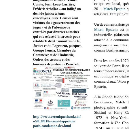
ce qui est local, spé
Comte, Jean-Loup Carrière,
2011
Mitch Epstein
qu
Frédéric Arbellot – ont infligé un
déni de justice à leurs
religieux. Etre juif, c
concitoyens Juifs. Ceux-ci sont
victimes du « gouvernement des
Un documentariste p
juges » et de l’absence de
Mitch Epstein
est 
contrôles par diverses autorités
industrielle (fabricat
qui ont refusé d’intervenir pour
attaché à la communau
rétablir le droit : ministres de la
magasin de meubles l
Justice et du Logement, parquet,
comme Businessman de
Groupe Foncia, Chambre du
Commerce et de l’Industrie,
Ordres des avocats et des
Dans les années 1970
huissiers de justice de Paris, etc.
souvent de Porto-Rico,
leurs prédécesseurs", 
économique se déplace
commerciaux. "Mon pèr
Epstein.
A la
Rhode Island Sc
Providence,
Mitch E
photographie et suit
Siskind et Harry C
http://www.veroniquechemla.inf
1972.
A New-York, 
o/2018/03/la-cour-dappel-de-
formation à
The Coo
paris-condamne-des.html
1974) où il suit
les