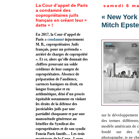
La Cour d’appel de Paris
samedi 6 ma
a condamné des
copropriétaires juifs
« New York 
français en créant leur «
Mitch Epste
dette » !
En 2017, la Cour d’appel de
Paris
a condamné
injustement
M. B., copropriétaires Juifs
français, pour un prétendu «
arriéré de charges de copropriété
». Et ce, alors qu’elle donnait des
chiffres prouvant un solde
créditeur de leur compte de
copropriétaires. Absence de
préparation de l’audience,
carences basiques en droit, en
langue française et en
arithmétique, déni d’un procès
équitable notamment en violant
les droits de la défense des
justiciables juifs par une
partialité choquante et par une
sur le développement 
mansuétude généreuse au
des termes différents
bénéfice du Syndicat des
modèle américain de cro
copropriétaires et de son syndic
fondé sur des éne
Foncia Paris fautifs… Les trois
photographe, je ne cher
magistrats de la Cour - Laure