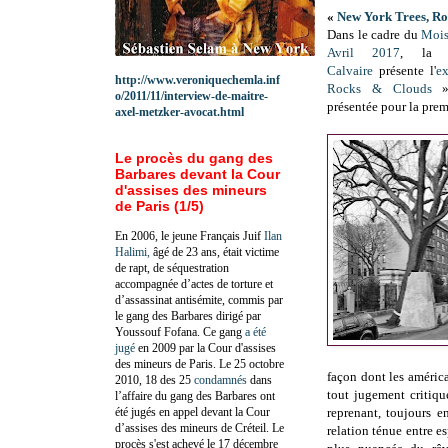
«
New York Trees, Ro
Dans le cadre du
Mois
Avril 2017
, l
Calvaire
présente l'
ex
http://www.veroniquechemla.inf
Rocks & Clouds
»
o/2011/11/interview-de-maitre-
présentée pour la prem
axel-metzker-avocat.html
Le procès du gang des
Barbares devant la Cour
d'assises des mineurs
de Paris (1/5)
En 2006, le jeune Français Juif
Ilan
Halimi,
âgé de 23 ans, était victime
de rapt, de séquestration
accompagnée d’actes de torture et
d’assassinat antisémite, commis par
le gang des Barbares dirigé par
Youssouf Fofana. Ce gang
a été
jugé
en 2009 par la Cour d'assises
des mineurs de Paris. Le 25 octobre
façon dont les américa
2010, 18 des 25
condamnés
dans
tout jugement critiqu
l’affaire du gang des Barbares ont
été jugés en appel devant la Cour
reprenant, toujours e
d’assises des mineurs de Créteil. Le
relation ténue entre e
procès s'est achevé le 17 décembre