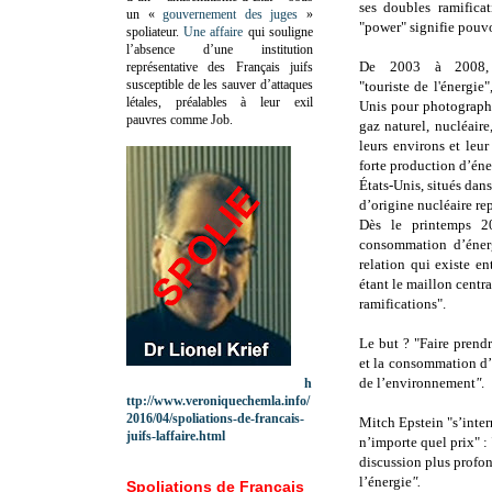
ses doubles ramifica
un «
gouvernement des juges
»
"power" signifie pouvo
spoliateur.
Une affaire
qui souligne
l’absence d’une institution
De 2003 à 2008, 
représentative des Français juifs
susceptible de les sauver d’attaques
"touriste de l'énergie"
létales, préalables à leur exil
Unis pour photographi
pauvres comme Job.
gaz naturel, nucléaire
leurs environs et leu
forte production d’éner
États-Unis, situés dans
d’origine nucléaire re
Dès le printemps 2
consommation d’énergi
relation qui existe en
étant le maillon centra
ramifications".
Le but ? "
Faire prendr
et la consommation d’é
de l’environnement
"
.
h
ttp://www.veroniquechemla.info/
2016/04/spoliations-de-francais-
Mitch Epstein "s’inter
juifs-laffaire.html
n’importe quel prix" : 
discussion plus profond
l’énergie
".
Spoliations de Français