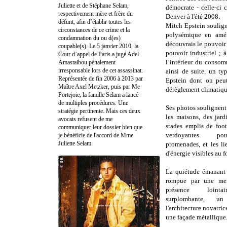
Juliette et de Stéphane Selam,
démocrate - celle-ci 
respectivement mère et frère du
Denver à l'été 2008.
défunt, afin d’établir toutes les
Mitch Epstein soulign
circonstances de ce crime et la
polysémique en améri
condamnation du ou d(es)
découvrais le pouvoir 
coupable(s). Le 5 janvier 2010, la
pouvoir industriel ; à
Cour d’appel de Paris a jugé Adel
l’intérieur du consomm
Amastaibou pénalement
irresponsable lors de cet assassinat.
ainsi de suite, un t
Représentée de fin 2006 à 2013 par
Epstein dont on peut
Maître Axel Metzker, puis par Me
dérèglement climatiqu
Portejoie, la famille Selam a lancé
de multiples procédures. Une
Ses photos soulignent
stratégie pertinente. Mais ces deux
les maisons, des jard
avocats refusent de me
stades emplis de foot
communiquer leur dossier bien que
verdoyantes pou
je bénéficie de l'accord de Mme
Juliette Selam.
promenades, et les l
d'énergie visibles au f
La quiétude émanant 
rompue par une men
présence lointai
surplombante, 
l'architecture novatri
une façade métallique