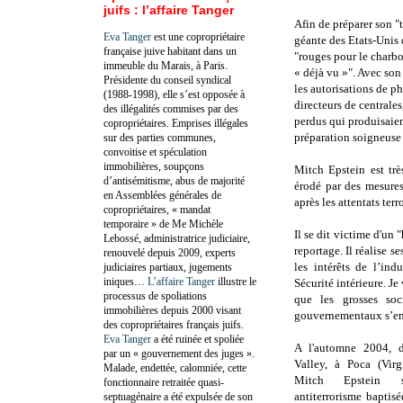
juifs : l’affaire Tanger
Afin de préparer son "
Eva Tanger
est une copropriétaire
géante des Etats-Unis d
française juive habitant dans un
"
rouges pour le charbo
immeuble du Marais, à Paris.
« déjà vu »". Avec son
Présidente du conseil syndical
les autorisations de 
(1988-1998), elle s’est opposée à
directeurs de centrale
des illégalités commises par des
perdus qui produisaien
copropriétaires. Emprises illégales
préparation soigneuse n
sur des parties communes,
convoitise et spéculation
immobilières, soupçons
Mitch Epstein est trè
d’antisémitisme, abus de majorité
érodé par des mesures
en Assemblées générales de
après les attentats ter
copropriétaires, « mandat
temporaire » de Me Michèle
Il se dit victime d'un 
Lebossé, administratrice judiciaire,
reportage. Il réalise s
renouvelé depuis 2009, experts
les intérêts de l’ind
judiciaires partiaux, jugements
iniques…
L’affaire Tanger
illustre le
Sécurité intérieure. Je
processus de spoliations
que les grosses soci
immobilières depuis 2000 visant
gouvernementaux s’env
des copropriétaires français juifs.
Eva Tanger
a été ruinée et spoliée
A l'automne 2004, d
par un « gouvernement des juges ».
Valley, à Poca (Virg
Malade, endettée, calomniée, cette
Mitch Epstein 
fonctionnaire retraitée quasi-
antiterrorisme baptisée
septuagénaire a été expulsée de son