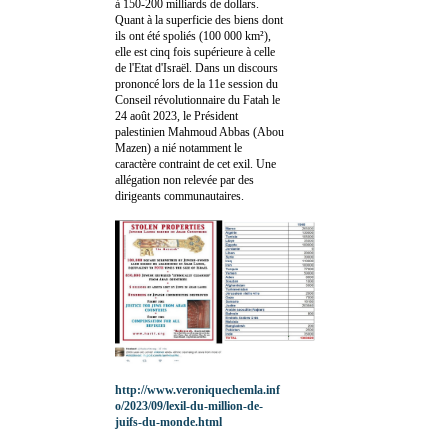
à 150-200 milliards de dollars.
Quant à la superficie des biens dont
ils ont été spoliés (100 000 km²),
elle est cinq fois supérieure à celle
de l'Etat d'Israël. Dans un discours
prononcé lors de la 11e session du
Conseil révolutionnaire du Fatah le
24 août 2023, le Président
palestinien Mahmoud Abbas (Abou
Mazen) a nié notamment le
caractère contraint de cet exil. Une
allégation non relevée par des
dirigeants communautaires.
http://www.veroniquechemla.inf
o/2023/09/lexil-du-million-de-
juifs-du-monde.html