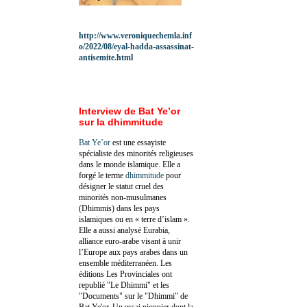
http://www.veroniquechemla.inf
o/2022/08/eyal-hadda-assassinat-
antisemite.html
Interview de Bat Ye’or
sur la dhimmitude
Bat Ye’or
est une essayiste
spécialiste des minorités religieuses
dans le monde islamique. Elle a
forgé le terme
dhimmitude
pour
désigner le statut cruel des
minorités non-musulmanes
(Dhimmis) dans les pays
islamiques ou en « terre d’islam ».
Elle a aussi analysé Eurabia,
alliance euro-arabe visant à unir
l’Europe aux pays arabes dans un
ensemble méditerranéen. Les
éditions Les Provinciales ont
republié "Le Dhimmi" et les
"Documents" sur le "Dhimmi" de
Bat Ye'or. Un essai pionnier dont la