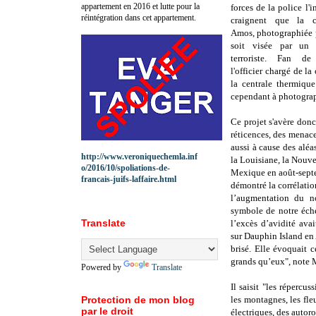
appartement en 2016 et lutte pour la
forces de la police l'i
réintégration dans cet appartement.
craignent que la ce
Amos, photographiée 
soit visée par un é
terroriste. Fan de
l'officier chargé de 
la centrale thermique
cependant à photographi
Ce projet s'avère donc
réticences, des menace
aussi à cause des alé
http://www.veroniquechemla.inf
la Louisiane, la Nouve
o/2016/10/spoliations-de-
Mexique en août-septe
francais-juifs-laffaire.html
démontré la corrélatio
l’augmentation du no
symbole de notre éche
Translate
l’excès d’avidité ava
sur Dauphin Island en 
brisé. Elle évoquait 
grands qu’eux", note 
Powered by
Translate
Il saisit "
les répercus
Protection de mon blog
les montagnes, les fle
par le droit
électriques, des autoro