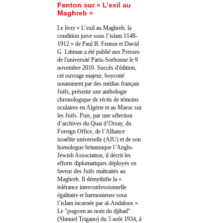
Fenton sur « L’exil au
Maghreb »
Le livre « L’exil au Maghreb, la
condition juive sous l’islam 1148-
1912 » de Paul B. Fenton et David
G. Littman a été publié aux Presses
de l'université Paris-Sorbonne le 9
novembre 2010. Succès d'édition,
cet ouvrage majeur, boycotté
notamment par des médias français
Juifs, présente une anthologie
chronologique de récits de témoins
oculaires en Algérie et au Maroc sur
les Juifs. Puis, par une sélection
d’archives du Quai d’Orsay, du
Foreign Office, de l’Alliance
israélite universelle (AIU) et de son
homologue britannique l’Anglo-
Jewish Association, il décrit les
efforts diplomatiques déployés en
faveur des Juifs maltraités au
Maghreb. Il démythifie la «
tolérance interconfessionnelle
égalitaire et harmonieuse sous
l’islam incarnée par al-Andalous ».
Le "pogrom au nom du djihad"
(Shmuel Trigano) du 5 août 1934, à