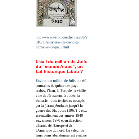
http://www.veroniquechemla.info/2
010/11/interview-de-david-g-
littman-et-de-paul.html
L'exil du million de Juifs
du "monde Arabe", un
fait historique tabou ?
Environ un million de Juifs
ont été
contraints de quitter des pays
arabes, l’Iran, la Turquie, la vieille
ville de Jérusalem, la Judée, la
Samarie - trois territoires occupés
par la (Trans)Jordanie jusqu'à la
guerre des Six-Jours (1967) -, etc.,
essentiellement des années 1940
aux années 1970 et en direction
d'Israël, de l'Europe et de
l'Amérique du nord. La valeur de
leurs biens abandonnés est évaluée