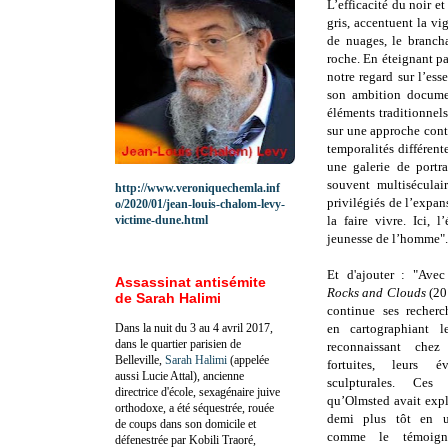
L’efficacité du noir e
gris, accentuent la vi
de nuages, le branch
roche. En éteignant pa
notre regard sur l’esse
son ambition document
éléments traditionnel
sur une approche con
temporalités différent
une galerie de portra
souvent multiséculai
http://www.veroniquechemla.inf
privilégiés de l’expa
o/2020/01/jean-louis-chalom-levy-
victime-dune.html
la faire vivre. Ici, 
jeunesse de l’homme".
Et d'ajouter : "Avec
Assassinat antisémite
Rocks and Clouds
(201
de Sarah Halimi
continue ses recherc
Dans la nuit du 3 au 4 avril 2017,
en cartographiant l
dans le quartier parisien de
reconnaissant che
Belleville,
Sarah Halimi
(appelée
fortuites, leurs év
aussi Lucie Attal), ancienne
sculpturales. Ces
directrice d'école, sexagénaire juive
qu’Olmsted avait expl
orthodoxe, a été séquestrée, rouée
demi plus tôt en ut
de coups dans son domicile et
comme le témoign
défenestrée par Kobili Traoré,