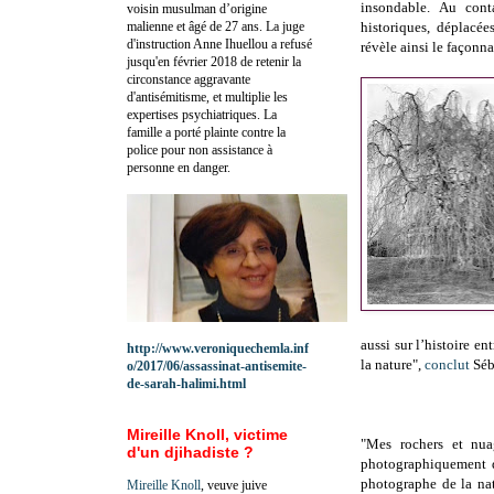
insondable. Au cont
voisin musulman d’origine
malienne et âgé de 27 ans. La juge
historiques, déplacé
d'instruction Anne Ihuellou a refusé
révèle ainsi le façonn
jusqu'en février 2018 de retenir la
circonstance aggravante
d'antisémitisme, et multiplie les
expertises psychiatriques. La
famille a porté plainte contre la
police pour non assistance à
personne en danger.
aussi sur l’histoire e
http://www.veroniquechemla.inf
la nature",
conclut
Séb
o/2017/06/assassinat-antisemite-
de-sarah-halimi.html
Mireille Knoll, victime
"Mes rochers et nu
d'un djihadiste ?
photographiquement da
photographe de la natu
Mireille Knoll
, veuve juive