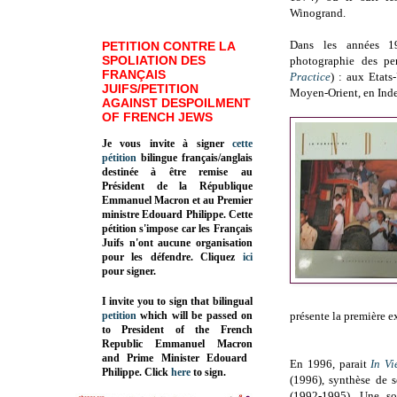
Winogrand.
Dans les années 1
PETITION CONTRE LA
SPOLIATION DES
photographie des pe
FRANÇAIS
Practice
) : aux Etats
JUIFS/PETITION
Moyen-Orient, en Inde
AGAINST DESPOILMENT
OF FRENCH JEWS
Je vous invite à signer
cette
pétition
bilingue français/anglais
destinée à être remise au
Président de la République
Emmanuel Macron et au Premier
ministre Edouard Philippe. Cette
pétition s'impose car les Français
Juifs n'ont aucune organisation
pour les défendre. Cliquez
ici
pour signer.
I invite you to sign that bilingual
petition
which will be passed on
présente la première e
to President of the French
Republic
Emmanuel Macron
and Prime Minister
Edouard
En 1996, parait
In V
Philippe
.
Click
here
to sign.
(1996), synthèse de 
(1992-1995). Une so