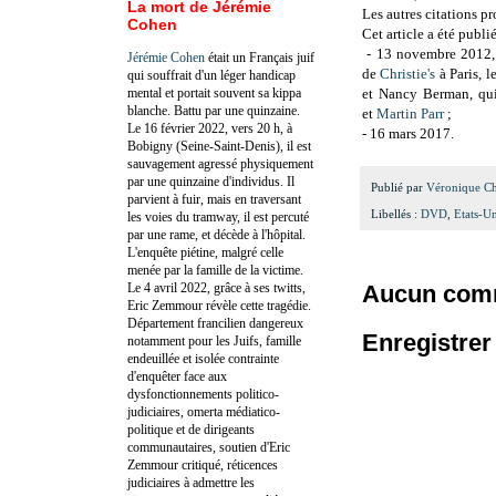
La mort de Jérémie
Les autres citations pr
Cohen
Cet article a été publié
- 13 novembre 2012, 
Jérémie Cohen
était un Français juif
de
Christie's
à Paris, 
qui souffrait d'un léger handicap
mental et portait souvent sa kippa
et Nancy Berman, qui
blanche. Battu par une quinzaine.
et
Martin Parr
;
Le 16 février 2022, vers 20 h, à
- 16 mars 2017.
Bobigny (Seine-Saint-Denis), il est
sauvagement agressé physiquement
par une quinzaine d'individus. Il
Publié par
Véronique C
parvient à fuir, mais en traversant
Libellés :
DVD
,
Etats-U
les voies du tramway, il est percuté
par une rame, et décède à l'hôpital.
L'enquête piétine, malgré celle
menée par la famille de la victime.
Le 4 avril 2022, grâce à ses twitts,
Aucun comm
Eric Zemmour révèle cette tragédie.
Département francilien dangereux
Enregistre
notamment pour les Juifs, famille
endeuillée et isolée contrainte
d'enquêter face aux
dysfonctionnements politico-
judiciaires, omerta médiatico-
politique et de dirigeants
communautaires, soutien d'Eric
Zemmour critiqué, réticences
judiciaires à admettre les