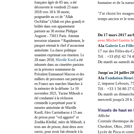
française âgée de 85 ans, a été
humaine et de la natur
découverte le vendredi 23 mars
2018 vers 18 h 30 morte,
"J’ai choisi les nuage
poignardée au cri de "Allah
temps ancien et le te
OuAkbar" (Allah est plus grand) et
brûlée dans son appartement
parisien au 30 avenue Philippe
Du 17 mars 2017 au 
Auguste - 75011 Paris. Attentat
avec Michel Guérin le
terroriste islamiste ? Rapidement, le
parquet retenait le chef d’assassinat
A la
Galerie Les Fill
antisémite. La classe politique
17 rue des Filles-du-C
unanime exprimait son émotion. Le
Tél. : +33 (0)1 42 74 
28 mars 2018,
Mireille Knoll
a été
Du mardi au samedi de
inhumée dans un cimetière parisien
en la présence notamment du
Jusqu'au 24 juillet 2
Président Emmanuel Macron et des
A la
Fondation Henri
milliers de personnes ont participé
2, impasse Lebouis, 7
en France aux marches blanches à
la mémoire de la défunte. Le 10
Tél :
+33 1 56 80 27 
novembre 2021, Yacine Mihoub a
Du mardi au dimanche 
été condamné à la réclusion
mercredi jusqu'à 20 h 
criminelle à perpétuité pour le
meurtre antisémite de Mireille
Visuels de haut en 
Knoll, Alex Carrimbacus à 15 ans
Affiche
de prison pour "vol aggravé" et
Centrale thermique d
Zoulika Khellaf, mère de Mihoub, à
Cheshire, Ohio, 2003
trois ans de prison, dont deux avec
sursis, pour avoir fait obstacle à la
Lycée de Poca et cent