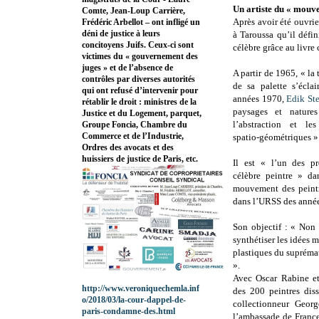
Un artiste du « mouve
Comte, Jean-Loup Carrière,
Après avoir été ouvrier
Frédéric Arbellot – ont infligé un
déni de justice à leurs
à Taroussa qu’il défi
concitoyens Juifs. Ceux-ci sont
célèbre grâce au livre
victimes du « gouvernement des
juges » et de l’absence de
A partir de 1965, « la
contrôles par diverses autorités
de sa palette s’éclai
qui ont refusé d’intervenir pour
années 1970,
Edik St
rétablir le droit : ministres de la
paysages et natures
Justice et du Logement, parquet,
l’abstraction et le
Groupe Foncia, Chambre du
Commerce et de l’Industrie,
spatio-géométriques »
Ordres des avocats et des
huissiers de justice de Paris, etc.
Il est « l’un des pr
célèbre peintre » da
mouvement des peintr
dans l’URSS des anné
Son objectif : « Non 
synthétiser les idées 
plastiques du supréma
».
Avec Oscar Rabine et 
http://www.veroniquechemla.inf
des 200 peintres dis
o/2018/03/la-cour-dappel-de-
collectionneur Geor
paris-condamne-des.html
l’ambassade de Franc