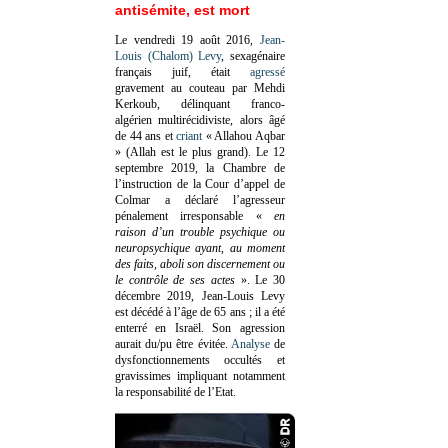
antisémite, est mort
Le vendredi 19 août 2016,
Jean-
Louis (Chalom) Levy
, sexagénaire
français juif, était
agressé
gravement au couteau par Mehdi
Kerkoub, délinquant franco-
algérien multirécidiviste, alors âgé
de 44 ans et
criant
« Allahou Aqbar
» (Allah est le plus grand). Le 12
septembre 2019, la Chambre de
l’instruction de la Cour d’appel de
Colmar a déclaré l’agresseur
pénalement irresponsable
«
en
raison d’un trouble psychique ou
neuropsychique ayant, au moment
des faits, aboli son discernement ou
le contrôle de ses actes
»
. Le 30
décembre 2019, Jean-Louis Levy
est décédé à l’âge de 65 ans ; il a été
enterré en Israël. Son agression
aurait du/pu être évitée.
Analyse
de
dysfonctionnements occultés et
gravissimes impliquant notamment
la responsabilité de l’Etat.