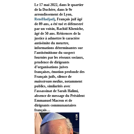
Le 17 mai 2022, dans le quartier
de la Duchère, dans le 9e
arrondissement de Lyon,
RenéHadjadj
, Français juif âgé
de 89 ans, a été tué et défenestré
par un voisin, Rachid Kheniche,
âgé de 50 ans. Réticences de la
justice à admettre le caractère
antisémite du meurtre,
informations déterminantes sur
l’antisémitisme du suspect
fournies par les réseaux sociaux,
prudence de dirigeants
d’organisations juives
françaises, émotion profonde des
Français juifs, silence de
mainstream medias
, notamment
publics, similarités avec
l’assassinat de Sarah Halimi,
absence de message du Président
Emmanuel Macron et de
dirigeants communautaires
français…