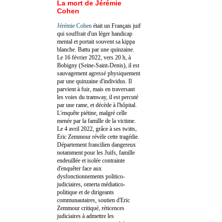
La mort de Jérémie
Cohen
Jérémie Cohen
était un Français juif
qui souffrait d'un léger handicap
mental et portait souvent sa kippa
blanche. Battu par une quinzaine.
Le 16 février 2022, vers 20 h, à
Bobigny (Seine-Saint-Denis), il est
sauvagement agressé physiquement
par une quinzaine d'individus. Il
parvient à fuir, mais en traversant
les voies du tramway, il est percuté
par une rame, et décède à l'hôpital.
L'enquête piétine, malgré celle
menée par la famille de la victime.
Le 4 avril 2022, grâce à ses twitts,
Eric Zemmour révèle cette tragédie.
Département francilien dangereux
notamment pour les Juifs, famille
endeuillée et isolée contrainte
d'enquêter face aux
dysfonctionnements politico-
judiciaires, omerta médiatico-
politique et de dirigeants
communautaires, soutien d'Eric
Zemmour critiqué, réticences
judiciaires à admettre les