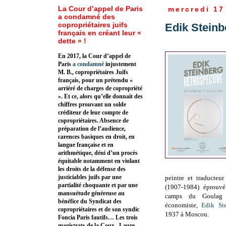
La Cour d’appel de Paris
mercredi 17
a condamné des
copropriétaires juifs
Edik Steinb
français en créant leur «
dette » !
En 2017, la Cour d’appel de
Paris
a condamné
injustement
M. B., copropriétaires Juifs
français, pour un prétendu «
arriéré de charges de copropriété
». Et ce, alors qu’elle donnait des
chiffres prouvant un solde
créditeur de leur compte de
copropriétaires. Absence de
préparation de l’audience,
carences basiques en droit, en
langue française et en
arithmétique, déni d’un procès
équitable notamment en violant
les droits de la défense des
justiciables juifs par une
peintre et traducteu
partialité choquante et par une
(1907-1984) éprouvé 
mansuétude généreuse au
camps du Goulag
bénéfice du Syndicat des
économiste,
Edik St
copropriétaires et de son syndic
1937 à Moscou.
Foncia Paris fautifs… Les trois
magistrats de la Cour - Laure