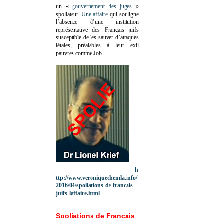
un «
gouvernement des juges
»
spoliateur.
Une affaire
qui souligne
l’absence d’une institution
représentative des Français juifs
susceptible de les sauver d’attaques
létales, préalables à leur exil
pauvres comme Job.
h
ttp://www.veroniquechemla.info/
2016/04/spoliations-de-francais-
juifs-laffaire.html
Spoliations de Français