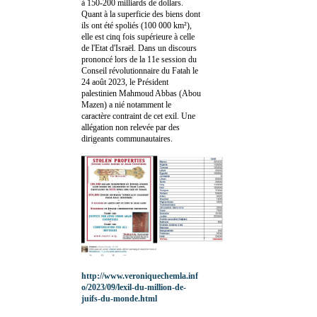
à 150-200 milliards de dollars.
Quant à la superficie des biens dont
ils ont été spoliés (100 000 km²),
elle est cinq fois supérieure à celle
de l'Etat d'Israël. Dans un discours
prononcé lors de la 11e session du
Conseil révolutionnaire du Fatah le
24 août 2023, le Président
palestinien Mahmoud Abbas (Abou
Mazen) a nié notamment le
caractère contraint de cet exil. Une
allégation non relevée par des
dirigeants communautaires.
http://www.veroniquechemla.inf
o/2023/09/lexil-du-million-de-
juifs-du-monde.html