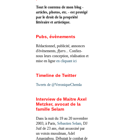
Tout le contenu de mon blog -
articles, photos, etc. - est protégé
par le droit de la propriété
littéraire et artistique.
Pubs, évènements
Rédactionnel, publicité, annonces
d'évènements,
flyers
... Confiez-
nous leurs conception, réalisation et
mise en ligne
en cliquant ici
Timeline de Twitter
Tweets de @VeroniqueChemla
Interview de Maitre Axel
Metzker, avocat de la
famille Selam
Dans la nuit du 19 au 20 novembre
2003, à Paris,
Sébastien Selam
, DJ
Juif de 23 ans, était assassiné par
un voisin musulman, Adel
Amastaibou. Débutait le combat de