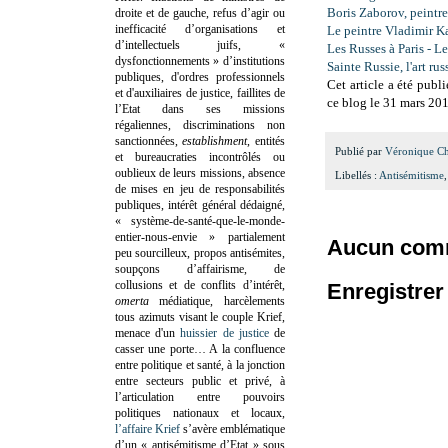
Boris Zaborov, peintre
droite et de gauche, refus d’agir ou
inefficacité d’organisations et
Le peintre Vladimir K
d’intellectuels juifs, «
Les Russes à Paris - L
dysfonctionnements » d’institutions
Sainte Russie, l'art rus
publiques, d'ordres professionnels
Cet article a été pub
et d'auxiliaires de justice, faillites de
ce blog le 31 mars 201
l’Etat dans ses missions
régaliennes, discriminations non
sanctionnées,
establishment
, entités
Publié par
Véronique C
et bureaucraties incontrôlés ou
oublieux de leurs missions, absence
Libellés :
Antisémitisme
de mises en jeu de responsabilités
publiques, intérêt général dédaigné,
« système-de-santé-que-le-monde-
entier-nous-envie » partialement
Aucun comm
peu sourcilleux, propos antisémites,
soupçons d’affairisme, de
collusions et de conflits d’intérêt,
Enregistre
omerta
médiatique, harcèlements
tous azimuts visant le couple Krief,
menace d'un
huissier de justice
de
casser une porte…
A la confluence
entre politique et santé, à la jonction
entre secteurs public et privé, à
l’articulation entre pouvoirs
politiques nationaux et locaux,
l’affaire Krief
s’avère emblématique
d’un « antisémitisme d’Etat » sous