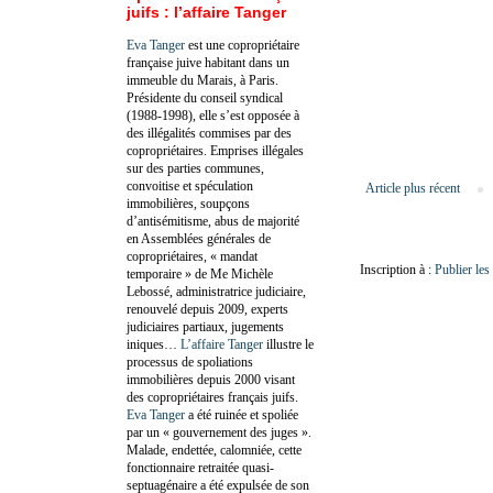
juifs : l’affaire Tanger
Eva Tanger
est une copropriétaire
française juive habitant dans un
immeuble du Marais, à Paris.
Présidente du conseil syndical
(1988-1998), elle s’est opposée à
des illégalités commises par des
copropriétaires. Emprises illégales
sur des parties communes,
convoitise et spéculation
Article plus récent
immobilières, soupçons
d’antisémitisme, abus de majorité
en Assemblées générales de
copropriétaires, « mandat
Inscription à :
Publier le
temporaire » de Me Michèle
Lebossé, administratrice judiciaire,
renouvelé depuis 2009, experts
judiciaires partiaux, jugements
iniques…
L’affaire Tanger
illustre le
processus de spoliations
immobilières depuis 2000 visant
des copropriétaires français juifs.
Eva Tanger
a été ruinée et spoliée
par un « gouvernement des juges ».
Malade, endettée, calomniée, cette
fonctionnaire retraitée quasi-
septuagénaire a été expulsée de son