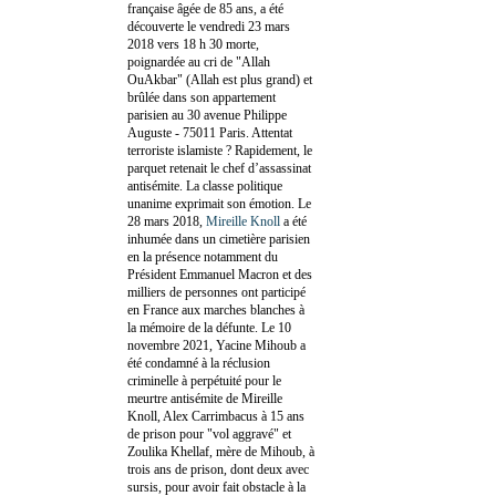
française âgée de 85 ans, a été
découverte le vendredi 23 mars
2018 vers 18 h 30 morte,
poignardée au cri de "Allah
OuAkbar" (Allah est plus grand) et
brûlée dans son appartement
parisien au 30 avenue Philippe
Auguste - 75011 Paris. Attentat
terroriste islamiste ? Rapidement, le
parquet retenait le chef d’assassinat
antisémite. La classe politique
unanime exprimait son émotion. Le
28 mars 2018,
Mireille Knoll
a été
inhumée dans un cimetière parisien
en la présence notamment du
Président Emmanuel Macron et des
milliers de personnes ont participé
en France aux marches blanches à
la mémoire de la défunte. Le 10
novembre 2021, Yacine Mihoub a
été condamné à la réclusion
criminelle à perpétuité pour le
meurtre antisémite de Mireille
Knoll, Alex Carrimbacus à 15 ans
de prison pour "vol aggravé" et
Zoulika Khellaf, mère de Mihoub, à
trois ans de prison, dont deux avec
sursis, pour avoir fait obstacle à la