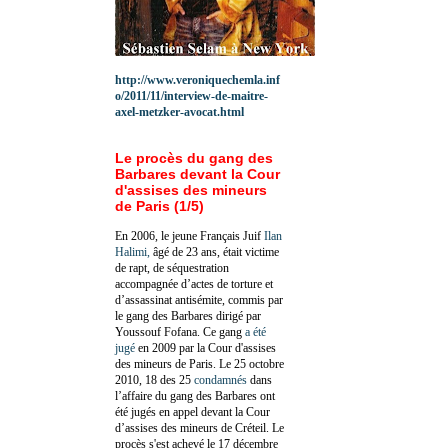
http://www.veroniquechemla.inf
o/2011/11/interview-de-maitre-
axel-metzker-avocat.html
Le procès du gang des
Barbares devant la Cour
d'assises des mineurs
de Paris (1/5)
En 2006, le jeune Français Juif
Ilan
Halimi,
âgé de 23 ans, était victime
de rapt, de séquestration
accompagnée d’actes de torture et
d’assassinat antisémite, commis par
le gang des Barbares dirigé par
Youssouf Fofana. Ce gang
a été
jugé
en 2009 par la Cour d'assises
des mineurs de Paris. Le 25 octobre
2010, 18 des 25
condamnés
dans
l’affaire du gang des Barbares ont
été jugés en appel devant la Cour
d’assises des mineurs de Créteil. Le
procès s'est achevé le 17 décembre