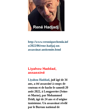
http://www.veroniquechemla.inf
o/2022/06/rene-hadjaj-un-
assassinat-antisemite.html
Liyahou Haddad,
assassiné
Liyahou Haddad
, juif âgé de 34
ans, a été assassiné à coups de
couteau et de hache le samedi 20
août 2022, à Longperrier (Seine-
et-Marne), par Mohammed
Dridi, âgé de 24 ans et d'origine
tunisienne. Un assassinat révélé
par le Bureau national de