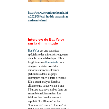
http://www.veroniquechemla.inf
o/2022/08/eyal-hadda-assassinat-
antisemite.html
Interview de Bat Ye’or
sur la dhimmitude
Bat Ye’or
est une essayiste
spécialiste des minorités religieuses
dans le monde islamique. Elle a
forgé le terme
dhimmitude
pour
désigner le statut cruel des
minorités non-musulmanes
(Dhimmis) dans les pays
islamiques ou en « terre d’islam ».
Elle a aussi analysé Eurabia,
alliance euro-arabe visant à unir
l’Europe aux pays arabes dans un
ensemble méditerranéen. Les
éditions Les Provinciales ont
republié "Le Dhimmi" et les
"Documents" sur le "Dhimmi" de
Bat Ye'or. Un essai pionnier dont la