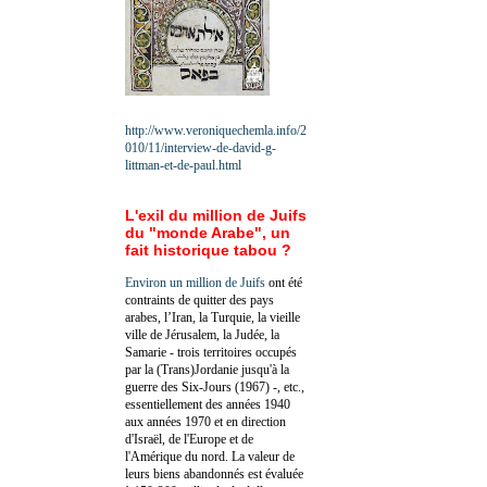
http://www.veroniquechemla.info/2
010/11/interview-de-david-g-
littman-et-de-paul.html
L'exil du million de Juifs
du "monde Arabe", un
fait historique tabou ?
Environ un million de Juifs
ont été
contraints de quitter des pays
arabes, l’Iran, la Turquie, la vieille
ville de Jérusalem, la Judée, la
Samarie - trois territoires occupés
par la (Trans)Jordanie jusqu'à la
guerre des Six-Jours (1967) -, etc.,
essentiellement des années 1940
aux années 1970 et en direction
d'Israël, de l'Europe et de
l'Amérique du nord. La valeur de
leurs biens abandonnés est évaluée