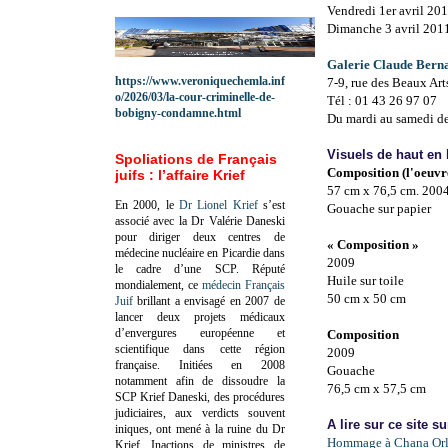
Vendredi 1er avril 201
Dimanche 3 avril 2011
Galerie Claude Bern
https://www.veroniquechemla.inf
7-9, rue des Beaux Art
o/2026/03/la-cour-criminelle-de-
Tél : 01 43 26 97 07
bobigny-condamne.html
Du mardi au samedi de 
Visuels de haut en
Spoliations de Français
Composition (l'oeuvre
juifs : l’affaire Krief
57 cm x 76,5 cm. 200
En 2000, le
Dr Lionel Krief
s’est
Gouache sur papier
associé avec la Dr Valérie Daneski
pour diriger deux centres de
« Composition »
médecine nucléaire en Picardie dans
2009
le cadre d’une SCP.
Réputé
Huile sur toile
mondialement, ce
médecin Français
50 cm x 50 cm
Juif
brillant a envisagé en 2007 de
lancer deux projets médicaux
d’envergures européenne et
Composition
scientifique dans cette région
2009
française.
Initiées en 2008
Gouache
notamment afin de dissoudre la
76,5 cm x 57,5 cm
SCP Krief Daneski, des procédures
judiciaires, aux verdicts souvent
A lire sur ce site s
iniques, ont mené à la ruine du Dr
Hommage à Chana Orl
Krief.
Inactions de ministres de