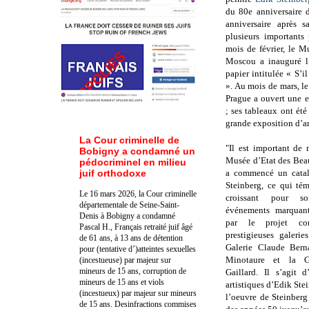
du 80e anniversaire 
anniversaire après 
plusieurs importants 
mois de février, le M
Moscou a inauguré l’
papier intitulée « S’il
». Au mois de mars, l
Prague a ouvert une 
; ses tableaux ont été
grande exposition d’a
La Cour criminelle de
"Il est important de
Bobigny a condamné un
Musée d’Etat des Bea
pédocriminel en milieu
juif orthodoxe
a commencé un catal
Steinberg, ce qui tém
Le 16 mars 2026, la Cour criminelle
croissant pour s
départementale de Seine-Saint-
événements marquant
Denis à Bobigny a condamné
par le projet c
Pascal H., Français retraité juif âgé
prestigieuses galerie
de 61 ans, à 13 ans de détention
Galerie Claude Berna
pour (tentative d’)atteintes sexuelles
Minotaure et la G
(incestueuse) par majeur sur
mineurs de 15 ans, corruption de
Gaillard. Il s’agit 
mineurs de 15 ans et viols
artistiques d’Edik Ste
(incestueux) par majeur sur mineurs
l’oeuvre de Steinberg
de 15 ans. Des
infractions commises