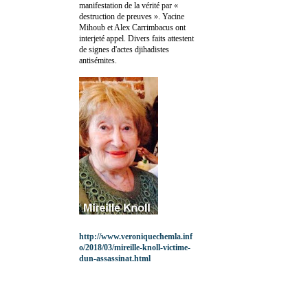
manifestation de la vérité par «
destruction de preuves ». Yacine
Mihoub et Alex Carrimbacus ont
interjeté appel. Divers faits attestent
de signes d'actes djihadistes
antisémites.
http://www.veroniquechemla.inf
o/2018/03/mireille-knoll-victime-
dun-assassinat.html