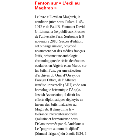
Fenton sur « L’exil au
Maghreb »
Le livre « L’exil au Maghreb, la
condition juive sous l’islam 1148-
1912 » de Paul B. Fenton et David
G. Littman a été publié aux Presses
de l'université Paris-Sorbonne le 9
novembre 2010. Succès d'édition,
cet ouvrage majeur, boycotté
notamment par des médias français
Juifs, présente une anthologie
chronologique de récits de témoins
oculaires en Algérie et au Maroc sur
les Juifs. Puis, par une sélection
d’archives du Quai d’Orsay, du
Foreign Office, de l’Alliance
israélite universelle (AIU) et de son
homologue britannique l’Anglo-
Jewish Association, il décrit les
efforts diplomatiques déployés en
faveur des Juifs maltraités au
Maghreb. Il démythifie la «
tolérance interconfessionnelle
égalitaire et harmonieuse sous
l’islam incarnée par al-Andalous ».
Le "pogrom au nom du djihad"
(Shmuel Trigano) du 5 août 1934, à