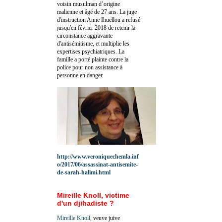
voisin musulman d’origine
malienne et âgé de 27 ans. La juge
d'instruction Anne Ihuellou a refusé
jusqu'en février 2018 de retenir la
circonstance aggravante
d'antisémitisme, et multiplie les
expertises psychiatriques. La
famille a porté plainte contre la
police pour non assistance à
personne en danger.
http://www.veroniquechemla.inf
o/2017/06/assassinat-antisemite-
de-sarah-halimi.html
Mireille Knoll, victime
d'un djihadiste ?
Mireille Knoll
, veuve juive