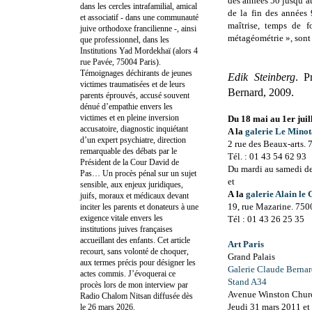
des années 50 jusqu’a
dans les cercles intrafamilial, amical
de la fin des années
et associatif - dans une communauté
maîtrise, temps de 
juive orthodoxe francilienne -, ainsi
métagéométrie », sont 
que professionnel, dans les
Institutions Yad Mordekhaï (alors 4
rue Pavée, 75004 Paris).
Témoignages déchirants de jeunes
Edik Steinberg
. P
victimes traumatisées et de leurs
Bernard, 2009.
parents éprouvés, accusé souvent
dénué d’empathie envers les
victimes et en pleine inversion
Du 18 mai au 1er juil
accusatoire, diagnostic inquiétant
A la
galerie Le Mino
d’un expert psychiatre, direction
2 rue des Beaux-arts.
remarquable des débats par le
Tél. : 01 43 54 62 93
Président de la Cour David de
Du mardi au samedi de 
Pas… Un procès pénal sur un sujet
et
sensible, aux enjeux juridiques,
A
la
galerie Alain le 
juifs, moraux et médicaux devant
19, rue Mazarine. 750
inciter les parents et donateurs à une
exigence vitale envers les
Tél : 01 43 26 25 35
institutions juives françaises
accueillant des enfants. Cet article
Art Paris
recourt, sans volonté de choquer,
Grand Palais
aux termes précis pour désigner les
Galerie Claude Berna
actes commis. J’évoquerai ce
Stand A34
procès lors de mon interview par
Avenue Winston Churc
Radio Chalom Nitsan diffusée dès
Jeudi 31 mars 2011 et 
le 26 mars 2026.