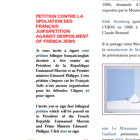
1980, demande d’i
exposées par le Musée
PETITION CONTRE LA
SPOLIATION DES
Edik Steinberg
quitt
FRANÇAIS
l’URSS en 1988 à l’
JUIFS/PETITION
Claude Bernard.
AGAINST DESPOILMENT
OF FRENCH JEWS
Il se partage entre Mo
la
manufacture de Sè
Je vous invite à signer
cette
de présentation pour a
pétition
bilingue français/anglais
destinée à être remise au
Président de la République
Emmanuel Macron et au Premier
ministre Edouard Philippe. Cette
pétition s'impose car les Français
Juifs n'ont aucune organisation
pour les défendre. Cliquez
ici
pour signer.
I invite you to sign that bilingual
petition
which will be passed on
to President of the French
Republic
Emmanuel Macron
and Prime Minister
Edouard
erie Le Minotaure
Philippe
.
Click
here
to sign.
Gaillard
présentent
peintre
Edik Steinber