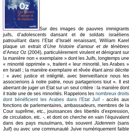
Sur des images de pauvres immigrants
juifs, d’adolescents dansant et de soldats israéliens
patrouillant dans l’Etat d’Israël renaissant, William Karel
plaque un extrait d’
Une histoire d'amour et de ténèbres
d’Amoz Oz (2004), particulièrement virulent et dénigrant sur
la manière non « exemplaire » dont les Juifs, longtemps une
« minorité opprimée », traitent « leur minorité, les Arabes »
en Israël ; la manière exemplaire et rêvée étant ainsi décrite
: « avec justice et intégrité, avec bienveillance nous les
associerions à notre patrie, nous partagerions tout ». Il est
aberrant de juger un Etat sur un seul critère : la manière dont
il traite une de ses minorités. Rappelons les
nombreux droits
dont bénéficient les Arabes dans l'Etat Juif
- accès aux
fonctions de parlementaires, ambassadeurs, membres de la
Cour suprême, etc., jouissances des libertés d'expression,
de circulation, etc. -, et dont on cherche en vain l'équivalent
dans des pays musulmans, très souvent
Jüdenrein
(sans
Juif) ou avec une communauté Juive numériquement faible