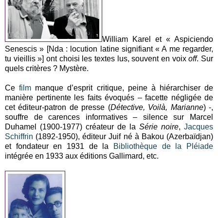
William Karel et « Aspiciendo
Senescis » [Nda : locution latine signifiant « A me regarder,
tu vieillis »] ont choisi les textes lus, souvent en voix
off
. Sur
quels critères ? Mystère.
Ce
film
manque d’esprit critique, peine à hiérarchiser de
manière pertinente les faits évoqués – facette négligée de
cet éditeur-patron de presse (
Détective, Voilà, Marianne
) -,
souffre de carences informatives – silence sur Marcel
Duhamel (1900-1977) créateur de la
Série noire
,
Jacques
Schiffrin
(1892-1950), éditeur Juif né à Bakou (Azerbaïdjan)
et fondateur en 1931 de la
Bibliothèque de la Pléiade
intégrée en 1933 aux éditions Gallimard, etc.