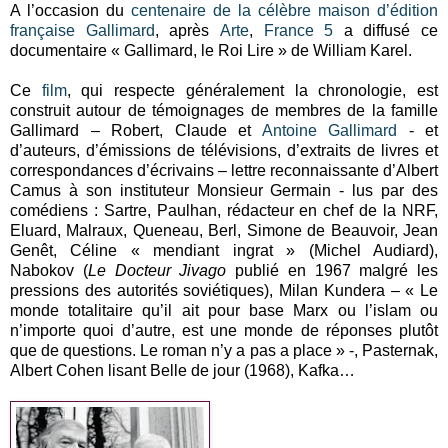
A l’occasion du
centenaire de la célèbre maison d’édition
française Gallimard
, après
Arte
,
France 5
a diffusé ce
documentaire « Gallimard, le Roi Lire » de William Karel.
Ce
film
, qui respecte généralement la chronologie, est
construit autour de témoignages de membres de la famille
Gallimard – Robert, Claude et
Antoine Gallimard
- et
d’auteurs, d’émissions de télévisions, d’extraits de livres et
correspondances d’écrivains – lettre reconnaissante d’Albert
Camus à son instituteur Monsieur Germain - lus par des
comédiens : Sartre, Paulhan, rédacteur en chef de la NRF,
Eluard, Malraux, Queneau, Berl, Simone de Beauvoir, Jean
Genêt, Céline « mendiant ingrat » (Michel Audiard),
Nabokov (
Le Docteur Jivago
publié en 1967 malgré les
pressions des autorités soviétiques), Milan Kundera – « Le
monde totalitaire qu’il ait pour base Marx ou l’islam ou
n’importe quoi d’autre, est une monde de réponses plutôt
que de questions. Le roman n’y a pas a place » -, Pasternak,
Albert Cohen lisant Belle de jour (1968), Kafka…