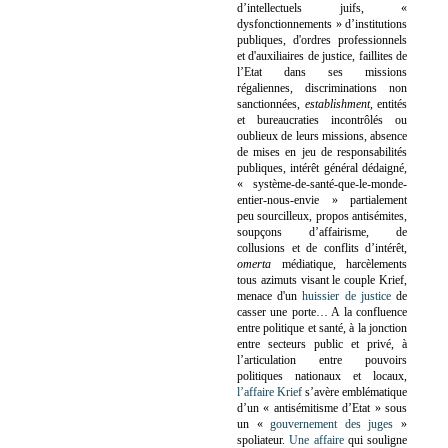
d’intellectuels juifs, «
dysfonctionnements » d’institutions
publiques, d'ordres professionnels
et d'auxiliaires de justice, faillites de
l’Etat dans ses missions
régaliennes, discriminations non
sanctionnées,
establishment
, entités
et bureaucraties incontrôlés ou
oublieux de leurs missions, absence
de mises en jeu de responsabilités
publiques, intérêt général dédaigné,
« système-de-santé-que-le-monde-
entier-nous-envie » partialement
peu sourcilleux, propos antisémites,
soupçons d’affairisme, de
collusions et de conflits d’intérêt,
omerta
médiatique, harcèlements
tous azimuts visant le couple Krief,
menace d'un
huissier de justice
de
casser une porte…
A la confluence
entre politique et santé, à la jonction
entre secteurs public et privé, à
l’articulation entre pouvoirs
politiques nationaux et locaux,
l’affaire Krief
s’avère emblématique
d’un « antisémitisme d’Etat » sous
un «
gouvernement des juges
»
spoliateur.
Une affaire
qui souligne