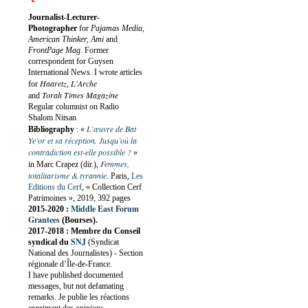
Journalist-Lecturer-
Photographer
for
Pajamas Media,
American Thinker, Ami
and
FrontPage Mag
. Former
correspondent for Guysen
International News. I wrote articles
Haaretz
L'Arche
for
,
Torah Times Magazine
and
Regular columnist on Radio
Shalom Nitsan
L’œuvre de Bat
Bibliography
:
«
Ye’or et sa réception. Jusqu’où la
contradiction est-elle possible ?
»
Femmes,
in Marc Crapez (dir.),
totalitarisme & tyrannie
. Paris,
Les
Editions du Cerf
, « Collection Cerf
Patrimoines », 2019, 392 pages
Middle East Forum
2015-2020 :
Grantees
(Bourses).
2017-2018 : Membre du Conseil
SNJ
syndical du
(Syndicat
National des Journalistes) - Section
régionale d’Île-de-France.
I have published documented
messages, but not defamating
remarks. Je publie les réactions