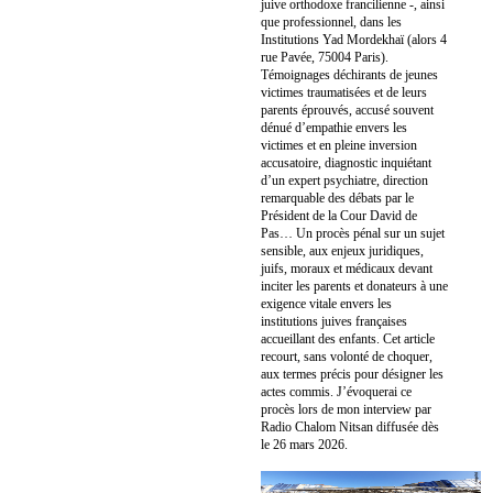
juive orthodoxe francilienne -, ainsi
que professionnel, dans les
Institutions Yad Mordekhaï (alors 4
rue Pavée, 75004 Paris).
Témoignages déchirants de jeunes
victimes traumatisées et de leurs
parents éprouvés, accusé souvent
dénué d’empathie envers les
victimes et en pleine inversion
accusatoire, diagnostic inquiétant
d’un expert psychiatre, direction
remarquable des débats par le
Président de la Cour David de
Pas… Un procès pénal sur un sujet
sensible, aux enjeux juridiques,
juifs, moraux et médicaux devant
inciter les parents et donateurs à une
exigence vitale envers les
institutions juives françaises
accueillant des enfants. Cet article
recourt, sans volonté de choquer,
aux termes précis pour désigner les
actes commis. J’évoquerai ce
procès lors de mon interview par
Radio Chalom Nitsan diffusée dès
le 26 mars 2026.