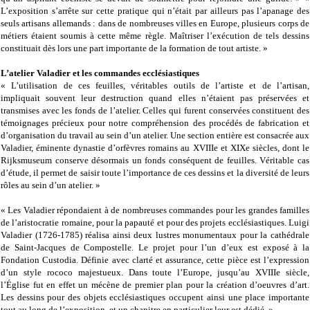
L’exposition s’arrête sur cette pratique qui n’était par ailleurs pas l’apanage des
seuls artisans allemands : dans de nombreuses villes en Europe, plusieurs corps de
métiers étaient soumis à cette même règle. Maîtriser l’exécution de tels dessins
constituait dès lors une part importante de la formation de tout artiste. »
L’atelier Valadier et les commandes ecclésiastiques
« L’utilisation de ces feuilles, véritables outils de l’artiste et de l’artisan,
impliquait souvent leur destruction quand elles n’étaient pas préservées et
transmises avec les fonds de l’atelier. Celles qui furent conservées constituent des
témoignages précieux pour notre compréhension des procédés de fabrication et
d’organisation du travail au sein d’un atelier. Une section entière est consacrée aux
Valadier, éminente dynastie d’orfèvres romains au XVIIIe et XIXe siècles, dont le
Rijksmuseum conserve désormais un fonds conséquent de feuilles. Véritable cas
d’étude, il permet de saisir toute l’importance de ces dessins et la diversité de leurs
rôles au sein d’un atelier. »
« Les Valadier répondaient à de nombreuses commandes pour les grandes familles
de l’aristocratie romaine, pour la papauté et pour des projets ecclésiastiques. Luigi
Valadier (1726-1785) réalisa ainsi deux lustres monumentaux pour la cathédrale
de Saint-Jacques de Compostelle. Le projet pour l’un d’eux est exposé à la
Fondation Custodia. Définie avec clarté et assurance, cette pièce est l’expression
d’un style rococo majestueux. Dans toute l’Europe, jusqu’au XVIIIe siècle,
l’Église fut en effet un mécène de premier plan pour la création d’oeuvres d’art.
Les dessins pour des objets ecclésiastiques occupent ainsi une place importante
tout au long de l’exposition, et un chapitre en particulier leur est dédié. »