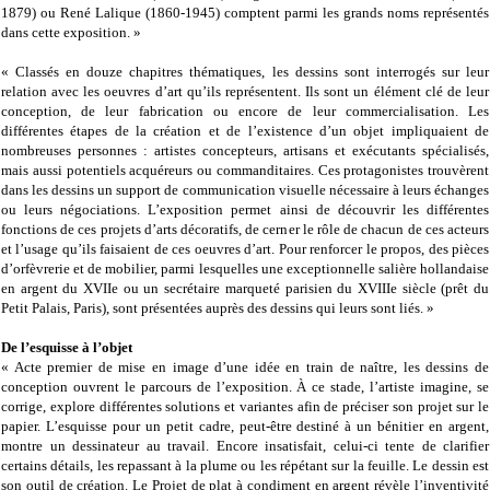
1879) ou René Lalique (1860-1945) comptent parmi les grands noms représentés
dans cette exposition. »
« Classés en douze chapitres thématiques, les dessins sont interrogés sur leur
relation avec les oeuvres d’art qu’ils représentent. Ils sont un élément clé de leur
conception, de leur fabrication ou encore de leur commercialisation. Les
différentes étapes de la création et de l’existence d’un objet impliquaient de
nombreuses personnes : artistes concepteurs, artisans et exécutants spécialisés,
mais aussi potentiels acquéreurs ou commanditaires. Ces protagonistes trouvèrent
dans les dessins un support de communication visuelle nécessaire à leurs échanges
ou leurs négociations. L’exposition permet ainsi de découvrir les différentes
fonctions de ces projets d’arts décoratifs, de cerner le rôle de chacun de ces acteurs
et l’usage qu’ils faisaient de ces oeuvres d’art. Pour renforcer le propos, des pièces
d’orfèvrerie et de mobilier, parmi lesquelles une exceptionnelle salière hollandaise
en argent du XVIIe ou un secrétaire marqueté parisien du XVIIIe siècle (prêt du
Petit Palais, Paris), sont présentées auprès des dessins qui leurs sont liés. »
De l’esquisse à l’objet
« Acte premier de mise en image d’une idée en train de naître, les dessins de
conception ouvrent le parcours de l’exposition. À ce stade, l’artiste imagine, se
corrige, explore différentes solutions et variantes afin de préciser son projet sur le
papier. L’esquisse pour un petit cadre, peut-être destiné à un bénitier en argent,
montre un dessinateur au travail. Encore insatisfait, celui-ci tente de clarifier
certains détails, les repassant à la plume ou les répétant sur la feuille. Le dessin est
son outil de création. Le Projet de plat à condiment en argent révèle l’inventivité