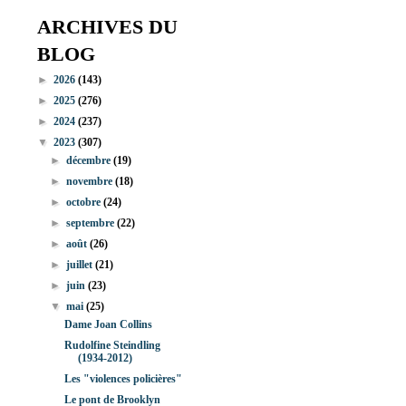
ARCHIVES DU
BLOG
►
2026
(143)
►
2025
(276)
►
2024
(237)
▼
2023
(307)
►
décembre
(19)
►
novembre
(18)
►
octobre
(24)
►
septembre
(22)
►
août
(26)
►
juillet
(21)
►
juin
(23)
▼
mai
(25)
Dame Joan Collins
Rudolfine Steindling
(1934-2012)
Les "violences policières"
Le pont de Brooklyn