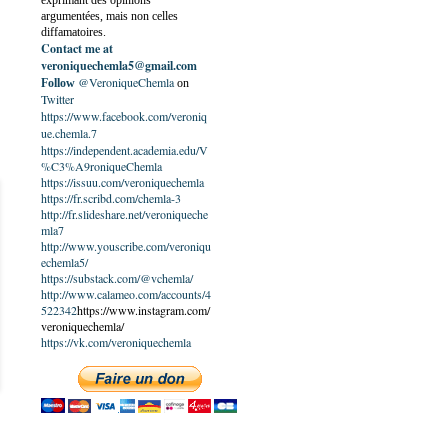
exprimant des opinions
argumentées, mais non celles
diffamatoires.
Contact me at
veroniquechemla5@gmail.com
@VeroniqueChemla
Follow
on
Twitter
https://www.facebook.com/veroniq
ue.chemla.7
https://independent.academia.edu/V
%C3%A9roniqueChemla
https://issuu.com/veroniquechemla
https://fr.scribd.com/chemla-3
http://fr.slideshare.net/veroniqueche
mla7
http://www.youscribe.com/veroniqu
echemla5/
https://substack.com/@vchemla/
http://www.calameo.com/accounts/4
522342
https://www.instagram.com/
veroniquechemla/
https://vk.com/veroniquechemla