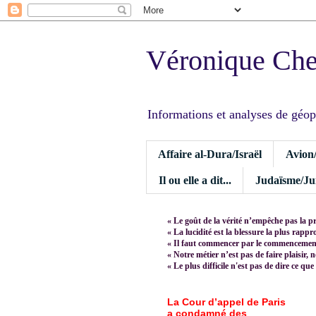
Véronique Ch
Informations et analyses de géopoli
Affaire al-Dura/Israël
Avion
Il ou elle a dit...
Judaïsme/Jui
« Le goût de la vérité n’empêche pas la p
« La lucidité est la blessure la plus rapp
« Il faut commencer par le commencement,
« Notre métier n’est pas de faire plaisir, 
« Le plus difficile n'est pas de dire ce que
La Cour d’appel de Paris
a condamné des