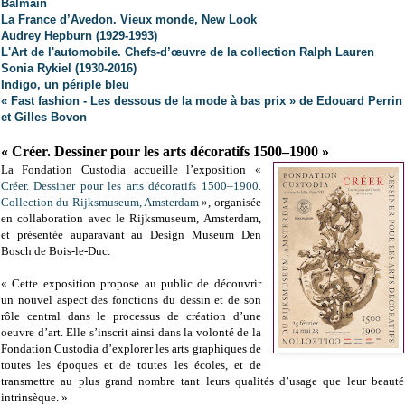
Balmain
La France d’Avedon. Vieux monde, New Look
Audrey Hepburn (1929-1993)
L'Art de l'automobile. Chefs-d’œuvre de la collection Ralph Lauren
Sonia Rykiel (1930-2016)
Indigo, un périple bleu
« Fast fashion - Les dessous de la mode à bas prix » de Edouard Perrin
et Gilles Bovon
« Créer. Dessiner pour les arts décoratifs 1500–1900 »
La Fondation Custodia accueille l’exposition «
Créer. Dessiner pour les arts décoratifs 1500–1900.
Collection du Rijksmuseum, Amsterdam
», o
rganisée
en collaboration avec le Rijksmuseum, Amsterdam,
et
présentée auparavant au Design Museum Den
Bosch de Bois-le-Duc.
« Cette exposition propose au public de découvrir
un nouvel aspect des fonctions du dessin et de son
rôle central dans le processus de création d’une
oeuvre d’art. Elle s’inscrit ainsi dans la volonté de la
Fondation Custodia d’explorer les arts graphiques de
toutes les époques et de toutes les écoles, et de
transmettre au plus grand nombre tant leurs qualités d’usage que leur beauté
intrinsèque. »