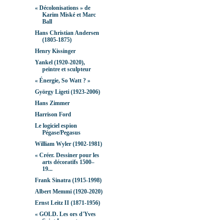
« Décolonisations » de
Karim Miské et Marc
Ball
Hans Christian Andersen
(1805-1875)
Henry Kissinger
Yankel (1920-2020),
peintre et sculpteur
« Énergie, So Watt ? »
György Ligeti (1923-2006)
Hans Zimmer
Harrison Ford
Le logiciel espion
Pégase/Pegasus
William Wyler (1902-1981)
« Créer. Dessiner pour les
arts décoratifs 1500–
19...
Frank Sinatra (1915-1998)
Albert Memmi (1920-2020)
Ernst Leitz II (1871-1956)
« GOLD. Les ors d'Yves