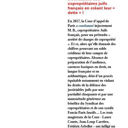
copropriétaires juifs
français en créant leur «
dette » !
En 2017, la Cour d’appel de
Paris
a condamné
injustement
M. B., copropriétaires Juifs
français, pour un prétendu «
arriéré de charges de copropriété
». Et ce, alors qu’elle donnait des
chiffres prouvant un solde
créditeur de leur compte de
copropriétaires. Absence de
préparation de l’audience,
carences basiques en droit, en
langue française et en
arithmétique, déni d’un procès
équitable notamment en violant
les droits de la défense des
justiciables juifs par une
partialité choquante et par une
mansuétude généreuse au
bénéfice du Syndicat des
copropriétaires et de son syndic
Foncia Paris fautifs… Les trois
magistrats de la Cour - Laure
Comte, Jean-Loup Carrière,
Frédéric Arbellot – ont infligé un