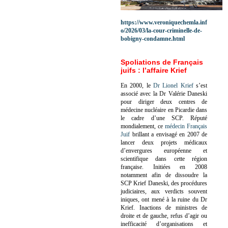
https://www.veroniquechemla.inf
o/2026/03/la-cour-criminelle-de-
bobigny-condamne.html
Spoliations de Français
juifs : l’affaire Krief
En 2000, le
Dr Lionel Krief
s’est
associé avec la Dr Valérie Daneski
pour diriger deux centres de
médecine nucléaire en Picardie dans
le cadre d’une SCP.
Réputé
mondialement, ce
médecin Français
Juif
brillant a envisagé en 2007 de
lancer deux projets médicaux
d’envergures européenne et
scientifique dans cette région
française.
Initiées en 2008
notamment afin de dissoudre la
SCP Krief Daneski, des procédures
judiciaires, aux verdicts souvent
iniques, ont mené à la ruine du Dr
Krief.
Inactions de ministres de
droite et de gauche, refus d’agir ou
inefficacité d’organisations et