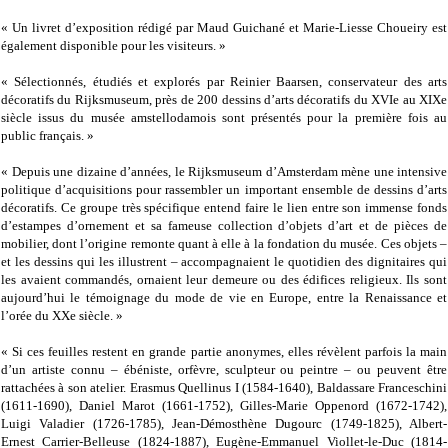
« Un livret d’exposition rédigé par Maud Guichané et Marie-Liesse Choueiry est
également disponible pour les visiteurs. »
« Sélectionnés, étudiés et explorés par Reinier Baarsen, conservateur des arts
décoratifs du Rijksmuseum, près de 200 dessins d’arts décoratifs du XVIe au XIXe
siècle issus du musée amstellodamois sont présentés pour la première fois au
public français. »
« Depuis une dizaine d’années, le Rijksmuseum d’Amsterdam mène une intensive
politique d’acquisitions pour rassembler un important ensemble de dessins d’arts
décoratifs. Ce groupe très spécifique entend faire le lien entre son immense fonds
d’estampes d’ornement et sa fameuse collection d’objets d’art et de pièces de
mobilier, dont l’origine remonte quant à elle à la fondation du musée. Ces objets –
et les dessins qui les illustrent – accompagnaient le quotidien des dignitaires qui
les avaient commandés, ornaient leur demeure ou des édifices religieux. Ils sont
aujourd’hui le témoignage du mode de vie en Europe, entre la Renaissance et
l’orée du XXe siècle. »
« Si ces feuilles restent en grande partie anonymes, elles révèlent parfois la main
d’un artiste connu – ébéniste, orfèvre, sculpteur ou peintre – ou peuvent être
rattachées à son atelier. Erasmus Quellinus I (1584-1640), Baldassare Franceschini
(1611-1690), Daniel Marot (1661-1752), Gilles-Marie Oppenord (1672-1742),
Luigi Valadier (1726-1785), Jean-Démosthène Dugourc (1749-1825), Albert-
Ernest Carrier-Belleuse (1824-1887), Eugène-Emmanuel Viollet-le-Duc (1814-