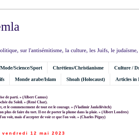
emla
tique, sur l'antisémitisme, la culture, les Juifs, le judaïsme, I
/Mode/Science/Sport
Chrétiens/Christianisme
Culture / D
fs
Monde arabe/Islam
Shoah (Holocaust)
Articles in
rise de parti. » (Albert Camus)
rochée du Soleil. » (René Char).
 et le commencement de tout est le courage. » (Vladimir Jankélévitch)
non plus de faire du tort. Il est de porter la plume dans la plaie. » (Albert Londres)
 l'on voit, mais d'accepter de voir ce que l'on voit. » (Charles Péguy)
vendredi 12 mai 2023