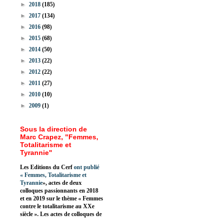
►
2018
(185)
►
2017
(134)
►
2016
(98)
►
2015
(68)
►
2014
(50)
►
2013
(22)
►
2012
(22)
►
2011
(27)
►
2010
(10)
►
2009
(1)
Sous la direction de
Marc Crapez, "Femmes,
Totalitarisme et
Tyrannie"
Les Editions du Cerf
ont publié
«
Femmes, Totalitarisme et
Tyrannie
», actes de deux
colloques passionnants en 2018
et en 2019 sur le thème « Femmes
contre le totalitarisme au XXe
siècle ». Les actes de colloques de