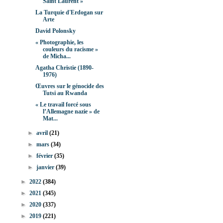
Saint Laurent »
La Turquie d'Erdogan sur
Arte
David Polonsky
« Photographie, les
couleurs du racisme »
de Micha...
Agatha Christie (1890-
1976)
Œuvres sur le génocide des
Tutsi au Rwanda
« Le travail forcé sous
l’Allemagne nazie » de
Mat...
►
avril
(21)
►
mars
(34)
►
février
(35)
►
janvier
(39)
►
2022
(384)
►
2021
(345)
►
2020
(337)
►
2019
(221)