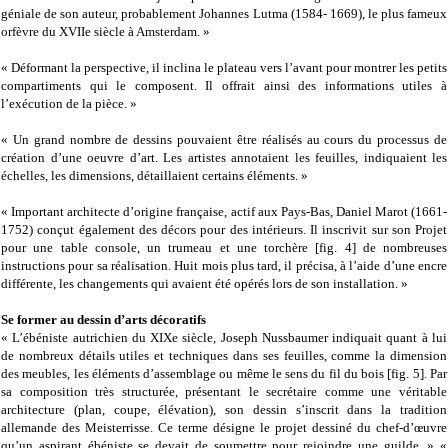
géniale de son auteur, probablement Johannes Lutma (1584- 1669), le plus fameux
orfèvre du XVIIe siècle à Amsterdam. »
« Déformant la perspective, il inclina le plateau vers l’avant pour montrer les petits
compartiments qui le composent. Il offrait ainsi des informations utiles à
l’exécution de la pièce. »
« Un grand nombre de dessins pouvaient être réalisés au cours du processus de
création d’une oeuvre d’art. Les artistes annotaient les feuilles, indiquaient les
échelles, les dimensions, détaillaient certains éléments. »
« Important architecte d’origine française, actif aux Pays-Bas, Daniel Marot (1661-
1752) conçut également des décors pour des intérieurs. Il inscrivit sur son Projet
pour une table console, un trumeau et une torchère [fig. 4] de nombreuses
instructions pour sa réalisation. Huit mois plus tard, il précisa, à l’aide d’une encre
différente, les changements qui avaient été opérés lors de son installation. »
Se former au dessin d’arts décoratifs
« L’ébéniste autrichien du XIXe siècle, Joseph Nussbaumer indiquait quant à lui
de nombreux détails utiles et techniques dans ses feuilles, comme la dimension
des meubles, les éléments d’assemblage ou même le sens du fil du bois [fig. 5]. Par
sa composition très structurée, présentant le secrétaire comme une véritable
architecture (plan, coupe, élévation), son dessin s’inscrit dans la tradition
allemande des Meisterrisse. Ce terme désigne le projet dessiné du chef-d’œuvre
qu’un aspirant ébéniste se devait de soumettre pour rejoindre une guilde. » «