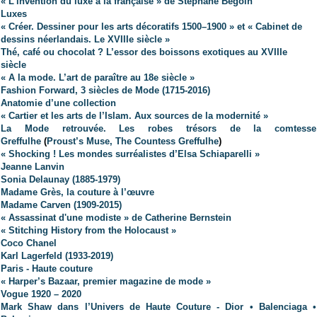
« L'invention du luxe à la française » de Stéphane Bégoin
Luxes
« Créer. Dessiner pour les arts décoratifs 1500–1900 » et « Cabinet de
dessins néerlandais. Le XVIIIe siècle »
Thé, café ou chocolat ? L’essor des boissons exotiques au XVIIIe
siècle
« A la mode. L’art de paraître au 18e siècle »
Fashion Forward, 3 siècles de Mode (1715-2016)
Anatomie d’une collection
« Cartier et les arts de l’Islam. Aux sources de la modernité »
La Mode retrouvée. Les robes trésors de la comtesse
Greffulhe
(
Proust’s Muse, The Countess Greffulhe
)
« Shocking ! Les mondes surréalistes d’Elsa Schiaparelli »
Jeanne Lanvin
Sonia Delaunay (1885-1979)
Madame Grès, la couture à l’œuvre
Madame Carven (1909-2015)
« Assassinat d'une modiste » de Catherine Bernstein
« Stitching History from the Holocaust »
Coco Chanel
Karl Lagerfeld
(1933-2019)
Paris - Haute couture
« Harper’s Bazaar, premier magazine de mode »
Vogue 1920 – 2020
Mark Shaw dans l’Univers de Haute Couture - Dior • Balenciaga •