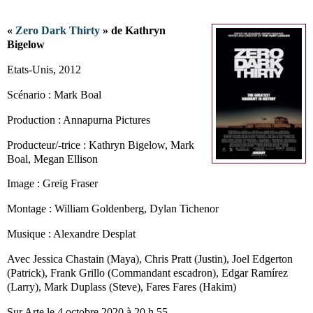
«
Zero Dark Thirty
» de Kathryn
Bigelow
Etats-Unis, 2012
Scénario : Mark Boal
Production : Annapurna Pictures
Producteur/-trice : Kathryn Bigelow, Mark
Boal, Megan Ellison
Image : Greig Fraser
Montage : William Goldenberg, Dylan Tichenor
Musique : Alexandre Desplat
Avec Jessica Chastain (Maya), Chris Pratt (Justin), Joel Edgerton
(Patrick), Frank Grillo (Commandant escadron), Edgar Ramírez
(Larry), Mark Duplass (Steve), Fares Fares (Hakim)
Sur Arte le 4 octobre 2020 à 20 h 55