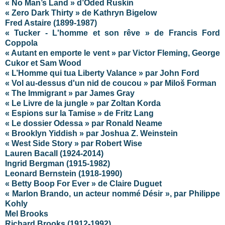
« No Man’s Land » d’Oded Ruskin
« Zero Dark Thirty » de Kathryn Bigelow
Fred Astaire
(1899-1987)
« Tucker - L'homme et son rêve » de Francis Ford
Coppola
« Autant en emporte le vent » par Victor Fleming, George
Cukor et Sam Wood
« L’Homme qui tua Liberty Valance » par John Ford
« Vol au-dessus d'un nid de coucou » par
Miloš
Forman
« The Immigrant » par James Gray
« Le Livre de la jungle » par Zoltan Korda
« Espions sur la Tamise » de Fritz Lang
« Le dossier Odessa » par Ronald Neame
« Brooklyn Yiddish » par Joshua Z. Weinstein
« West Side Story » par Robert Wise
Lauren Bacall (1924-2014)
Ingrid Bergman (1915-1982)
Leonard Bernstein (1918-1990)
« Betty Boop For Ever » de Claire Duguet
« Marlon Brando, un acteur nommé Désir », par Philippe
Kohly
Mel Brooks
Richard Brooks (1912-1992)