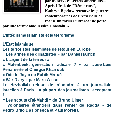
par les services secrets américains...
Après l'Irak de "Démineurs",
Kathryn Bigelow retrouve les guerres
contemporaines de l’Amérique et
réalise un thriller ultraréaliste porté
par une formidable Jessica Chastain. »
L’intégrisme islamiste et le terrorisme
L'Etat islamique
Les terroristes islamistes de retour en Europe
« Les armes des djihadistes » par Daniel Harrich
« L'argent de la terreur »
« Molenbeek, génération radicale ? » par José-Luis
Peñafuerte et Chergui Kharroubi
« Ode to Joy » de Rabih Mroué
« War Diary » par Marc Wiese
Le Hezbollah refuse de répondre à un journaliste
israélien à Paris. La plupart des journalistes l’acceptent
!
« Les scouts d'al-Mahdi » de Bruno Ulmer
« Volontaires étrangers dans l'enfer de Raqqa » de
Pedro Brito Da Fonseca et Paul Moreira