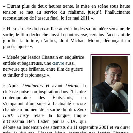
« Durant plus de deux heures trente, la mise en scène sous haute
tension se met au service du réalisme, jusqu’à l’hallucinante
reconstitution de l’assaut final, le 1er mai 2011 ».
« Hissé en tête du box-office américain dès sa première semaine de
sortie, le film déclenche aussi la controverse, certains l’accusant de
glorifier la torture, d’autres, dont Michael Moore, dénonçant un
procès injuste ».
« Menée par Jessica Chastain en enquêtrice
entêtée et bagarreuse, une
œuvre
aussi
nerveuse que brillante, entre film de guerre
et thriller d’espionnage ».
« Après
Démineurs
et avant
Detroit
, la
cinéaste puise son inspiration dans l’histoire
contemporaine des États-Unis, en
s’emparant d’un sujet à l’actualité encore
chaude au moment de la sortie du film.
Zero
Dark Thirty
relate la longue traque
d’Oussama Ben Laden par la CIA, qui
débute au lendemain des attentats du 11 septembre 2001 et va durer