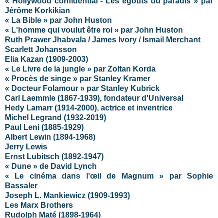
« Hollywood confidential - Les égouts du paradis » par
Jérôme Korkikian
« La Bible » par John Huston
« L'homme qui voulut être roi » par John Huston
Ruth Prawer Jhabvala / James Ivory / Ismail Merchant
Scarlett Johansson
Elia Kazan (1909-2003)
« Le Livre de la jungle » par Zoltan Korda
« Procès de singe » par Stanley Kramer
« Docteur Folamour » par Stanley Kubrick
Carl Laemmle (1867-1939), fondateur d'Universal
Hedy Lamarr (1914-2000), actrice et inventrice
Michel Legrand (1932-2019)
Paul Leni (1885-1929)
Albert Lewin (1894-1968)
Jerry Lewis
Ernst Lubitsch (1892-1947)
« Dune » de David Lynch
« Le cinéma dans l'œil de Magnum » par Sophie
Bassaler
Joseph L. Mankiewicz (1909-1993)
Les Marx Brothers
Rudolph Maté (1898-1964)