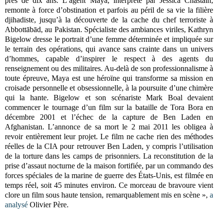
près de dix ans. L’agent Maya, interprété par Jessica Chastain,
remonte à force d’obstination et parfois au péril de sa vie la filière
djihadiste, jusqu’à la découverte de la cache du chef terroriste à
Abbottābād, au Pakistan. Spécialiste des ambiances viriles, Kathryn
Bigelow dresse le portrait d’une femme déterminée et impliquée sur
le terrain des opérations, qui avance sans crainte dans un univers
d’hommes, capable d’inspirer le respect à des agents du
renseignement ou des militaires. Au-delà de son professionnalisme à
toute épreuve, Maya est une héroïne qui transforme sa mission en
croisade personnelle et obsessionnelle, à la poursuite d’une chimère
qui la hante. Bigelow et son scénariste Mark Boal devaient
commencer le tournage d’un film sur la bataille de Tora Bora en
décembre 2001 et l’échec de la capture de Ben Laden en
Afghanistan. L’annonce de sa mort le 2 mai 2011 les obligea à
revoir entièrement leur projet. Le film ne cache rien des méthodes
réelles de la CIA pour retrouver Ben Laden, y compris l’utilisation
de la torture dans les camps de prisonniers. La reconstitution de la
prise d’assaut nocturne de la maison fortifiée, par un commando des
forces spéciales de la marine de guerre des États-Unis, est filmée en
temps réel, soit 45 minutes environ. Ce morceau de bravoure vient
clore un film sous haute tension, remarquablement mis en scène »,
a
analysé
Olivier Père.