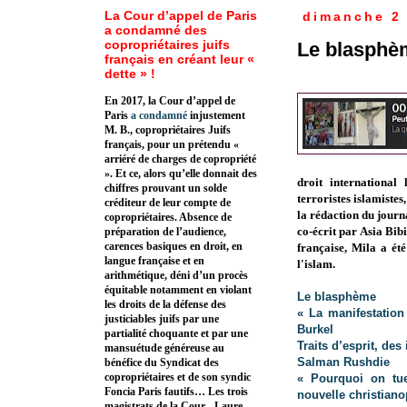
La Cour d’appel de Paris
dimanche 2 
a condamné des
copropriétaires juifs
Le blasphè
français en créant leur «
dette » !
En 2017, la Cour d’appel de
Paris
a condamné
injustement
M. B., copropriétaires Juifs
français, pour un prétendu «
arriéré de charges de copropriété
». Et ce, alors qu’elle donnait des
droit international
chiffres prouvant un solde
terroristes islamiste
créditeur de leur compte de
la rédaction du jour
copropriétaires. Absence de
co-écrit par Asia Bib
préparation de l’audience,
carences basiques en droit, en
française, Mila a ét
langue française et en
l'islam.
arithmétique, déni d’un procès
équitable notamment en violant
Le blasphème
les droits de la défense des
« La manifestation
justiciables juifs par une
Burkel
partialité choquante et par une
Traits d’esprit, de
mansuétude généreuse au
Salman Rushdie
bénéfice du Syndicat des
copropriétaires et de son syndic
« Pourquoi on tu
Foncia Paris fautifs… Les trois
nouvelle christiano
magistrats de la Cour - Laure