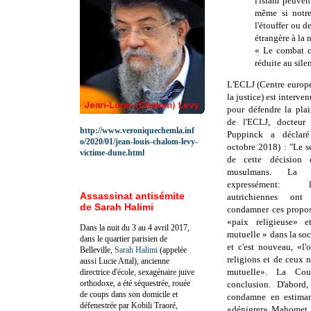
l'islam peuven
même si notre
l'étouffer ou d
étrangère à la n
« Le combat c
réduite au sile
L'ECLJ (Centre europé
la justice) est interven
pour défendre la pla
de l'
ECLJ,
docteur
http://www.veroniquechemla.inf
Puppinck a décla
o/2020/01/jean-louis-chalom-levy-
octobre 2018) : "
Le s
victime-dune.html
de cette décision 
musulmans. La
expressément: 
Assassinat antisémite
autrichiennes on
de Sarah Halimi
condamner ces propos
«paix religieuse» e
Dans la nuit du 3 au 4 avril 2017,
mutuelle » dans la soci
dans le quartier parisien de
et c'est nouveau, «l'
Belleville,
Sarah Halimi
(appelée
religions et de ceux n
aussi Lucie Attal), ancienne
mutuelle».
La Cour
directrice d'école, sexagénaire juive
orthodoxe, a été séquestrée, rouée
conclusion.
D'abord,
de coups dans son domicile et
condamne en estimant
défenestrée par Kobili Traoré,
«dénigrer» Mahomet et