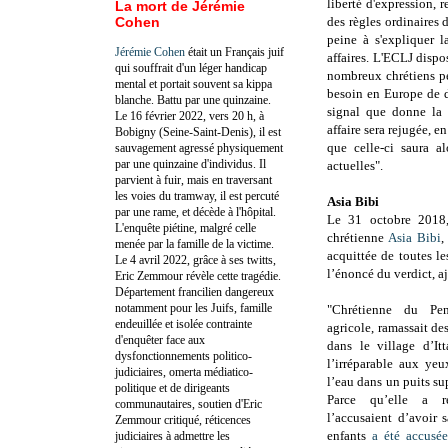
liberté d'expression,
La mort de Jérémie
Cohen
des règles ordinaires 
peine à s'expliquer l
Jérémie Cohen
était un Français juif
affaires.
L'ECLJ dispos
qui souffrait d'un léger handicap
nombreux chrétiens per
mental et portait souvent sa kippa
besoin en Europe de d
blanche. Battu par une quinzaine.
signal que donne la 
Le 16 février 2022, vers 20 h, à
affaire sera rejugée, 
Bobigny (Seine-Saint-Denis), il est
que celle-ci saura a
sauvagement agressé physiquement
par une quinzaine d'individus. Il
actuelles".
parvient à fuir, mais en traversant
les voies du tramway, il est percuté
Asia Bibi
par une rame, et décède à l'hôpital.
Le 31 octobre 2018
L'enquête piétine, malgré celle
chrétienne
Asia Bibi
,
menée par la famille de la victime.
acquittée de toutes l
Le 4 avril 2022, grâce à ses twitts,
l’énoncé du verdict, a
Eric Zemmour révèle cette tragédie.
Département francilien dangereux
notamment pour les Juifs, famille
"Chrétienne du Pen
endeuillée et isolée contrainte
agricole, ramassait de
d'enquêter face aux
dans le village d’It
dysfonctionnements politico-
l’irréparable aux yeu
judiciaires, omerta médiatico-
l’eau dans un puits s
politique et de dirigeants
Parce qu’elle a 
communautaires, soutien d'Eric
l’accusaient d’avoir 
Zemmour critiqué, réticences
enfants
a été accusé
judiciaires à admettre les