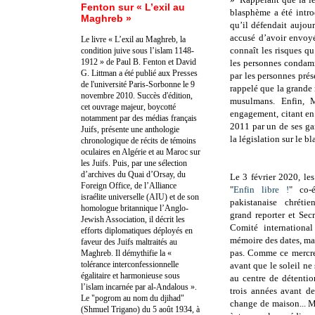
Fenton sur « L’exil au
blasphème a été intro
Maghreb »
qu’il défendait aujou
accusé d’avoir envoy
Le livre « L’exil au Maghreb, la
connaît les risques qu
condition juive sous l’islam 1148-
1912 » de Paul B. Fenton et David
les personnes condamné
G. Littman a été publié aux Presses
par les personnes prés
de l'université Paris-Sorbonne le 9
rappelé que la grande
novembre 2010. Succès d'édition,
musulmans.
Enfin, 
cet ouvrage majeur, boycotté
engagement, citant en
notamment par des médias français
2011 par un de ses gar
Juifs, présente une anthologie
la législation sur le b
chronologique de récits de témoins
oculaires en Algérie et au Maroc sur
les Juifs. Puis, par une sélection
d’archives du Quai d’Orsay, du
Le 3 février 2020, le
Foreign Office, de l’Alliance
"
Enfin libre !
" co-
israélite universelle (AIU) et de son
pakistanaise chrétie
homologue britannique l’Anglo-
grand reporter et
Secr
Jewish Association, il décrit les
Comité internationa
efforts diplomatiques déployés en
mémoire des dates, mai
faveur des Juifs maltraités au
pas. Comme ce mercred
Maghreb. Il démythifie la «
tolérance interconfessionnelle
avant que le soleil ne
égalitaire et harmonieuse sous
au centre de détentio
l’islam incarnée par al-Andalous ».
trois années avant 
Le "pogrom au nom du djihad"
change de maison... M
(Shmuel Trigano) du 5 août 1934, à