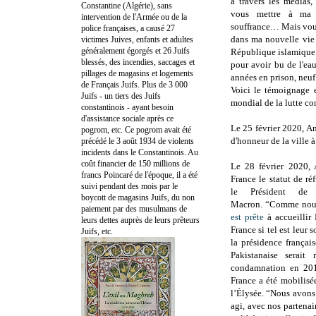
à travers les médias,
Constantine (Algérie), sans
vous mettre à ma 
intervention de l'Armée ou de la
souffrance… Mais vous
police françaises, a causé 27
dans ma nouvelle vie e
victimes Juives, enfants et adultes
généralement égorgés et 26 Juifs
République islamique 
blessés, des incendies, saccages et
pour avoir bu de l'ea
pillages de magasins et logements
années en prison, neuf
de Français Juifs. Plus de 3 000
Voici le témoignage 
Juifs - un tiers des Juifs
mondial de la lutte co
constantinois - ayant besoin
d'assistance sociale après ce
Le 25 février 2020, 
pogrom, etc. Ce pogrom avait été
d'honneur de la ville à
précédé le 3 août 1934 de violents
incidents dans le Constantinois. Au
coût financier de 150 millions de
Le 28 février 2020, 
francs Poincaré de l'époque, il a été
France le statut de ré
suivi pendant des mois par le
le Président de
boycott de magasins Juifs, du non
Macron.
“Comme nous 
paiement par des musulmans de
est prête
à accueillir
leurs dettes auprès de leurs prêteurs
France si tel est leur 
Juifs, etc.
la présidence françai
Pakistanaise serait
condamnation en 201
France a été mobilisé
l’Élysée. “Nous avons
agi, avec nos partenai