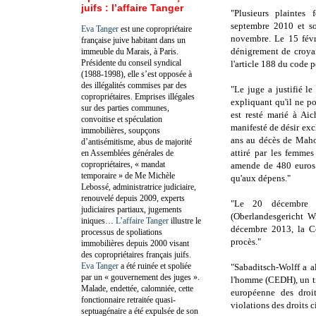
juifs : l’affaire Tanger
"Plusieurs plaintes
septembre 2010 et so
Eva Tanger
est une copropriétaire
novembre. Le 15 févr
française juive habitant dans un
dénigrement de croya
immeuble du Marais, à Paris.
Présidente du conseil syndical
l'article 188 du code p
(1988-1998), elle s’est opposée à
des illégalités commises par des
"Le juge a justifié l
copropriétaires. Emprises illégales
expliquant qu'il ne p
sur des parties communes,
est resté marié à Ai
convoitise et spéculation
manifesté de désir exc
immobilières, soupçons
ans au décès de Mahom
d’antisémitisme, abus de majorité
attiré par les femme
en Assemblées générales de
copropriétaires, « mandat
amende de 480 euros 
temporaire » de Me Michèle
qu'aux dépens."
Lebossé, administratrice judiciaire,
renouvelé depuis 2009, experts
"Le 20 décembre 
judiciaires partiaux, jugements
(Oberlandesgericht W
iniques…
L’affaire Tanger
illustre le
décembre 2013, la Co
processus de spoliations
procès."
immobilières depuis 2000 visant
des copropriétaires français juifs.
Eva Tanger
a été ruinée et spoliée
"Sabaditsch-Wolff a a
par un « gouvernement des juges ».
l'homme (CEDH), un tr
Malade, endettée, calomniée, cette
européenne des droit
fonctionnaire retraitée quasi-
violations des droits 
septuagénaire a été expulsée de son