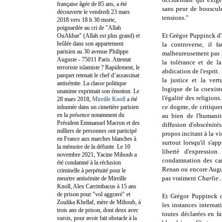
française âgée de 85 ans, a été
sans peur de bouscul
découverte le vendredi 23 mars
tensions."
2018 vers 18 h 30 morte,
poignardée au cri de "Allah
Et
Grégor Puppinck
d
OuAkbar" (Allah est plus grand) et
brûlée dans son appartement
la controverse, il f
parisien au 30 avenue Philippe
malheureusement pas le
Auguste - 75011 Paris. Attentat
la tolérance et de l
terroriste islamiste ? Rapidement, le
abdication de l'esprit
parquet retenait le chef d’assassinat
la justice et la vert
antisémite. La classe politique
logique de la coexis
unanime exprimait son émotion. Le
l'égalité des religions
28 mars 2018,
Mireille Knoll
a été
ce dogme, de critiquer
inhumée dans un cimetière parisien
en la présence notamment du
au bien de l'humanit
Président Emmanuel Macron et des
diffusion d'obscénités
milliers de personnes ont participé
propos incitant à la v
en France aux marches blanches à
surtout lorsqu'il s'ap
la mémoire de la défunte. Le 10
liberté d'expression
novembre 2021, Yacine Mihoub a
condamnation des ca
été condamné à la réclusion
Renan ou encore Augu
criminelle à perpétuité pour le
pas vraiment
Charlie
..
meurtre antisémite de Mireille
Knoll, Alex Carrimbacus à 15 ans
de prison pour "vol aggravé" et
Et
Grégor Puppinck
Zoulika Khellaf, mère de Mihoub, à
les instances interna
trois ans de prison, dont deux avec
toutes déclarées en fa
sursis, pour avoir fait obstacle à la