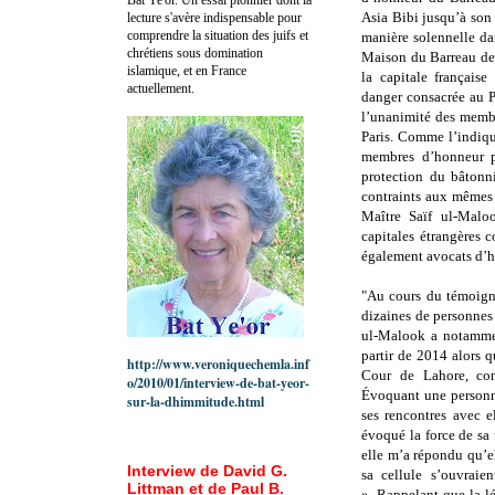
Asia Bibi jusqu’à son
lecture s'avère indispensable pour
comprendre la situation des juifs et
manière solennelle da
chrétiens sous domination
Maison du Barreau de 
islamique, et en France
la capitale française
actuellement.
danger consacrée au P
l’unanimité des memb
Paris. Comme l’indiqu
membres d’honneur pr
protection du bâtonni
contraints aux mêmes 
Maître Saïf ul-Malo
capitales étrangères
également avocats d’h
"Au cours du témoign
dizaines de personnes 
ul-Malook a notammen
partir de 2014 alors 
http://www.veroniquechemla.inf
Cour de Lahore, co
o/2010/01/interview-de-bat-yeor-
Évoquant une personne
sur-la-dhimmitude.html
ses rencontres avec e
évoqué la force de sa 
elle m’a répondu qu’el
Interview de David G.
sa cellule s’ouvraie
Littman et de Paul B.
»
Rappelant que la lé