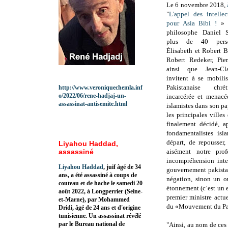
Le 6 novembre 2018,
"
L'appel des intelle
pour Asia Bibi !
» "
philosophe Daniel Sa
plus de 40 perso
Élisabeth et Robert B
Robert Redeker, Pier
ainsi que Jean-Cla
invitent à se mobili
Pakistanaise chré
http://www.veroniquechemla.inf
o/2022/06/rene-hadjaj-un-
incarcérée et menacé
assassinat-antisemite.html
islamistes dans son pay
les principales ville
finalement décidé, 
fondamentalistes isl
départ, de repousser
Liyahou Haddad,
assassiné
aisément notre pro
incompréhension intel
Liyahou Haddad
, juif âgé de 34
gouvernement pakista
ans, a été assassiné à coups de
négation, sinon un o
couteau et de hache le samedi 20
étonnement (c’est un e
août 2022, à Longperrier (Seine-
premier ministre actue
et-Marne), par Mohammed
du «Mouvement du Pakis
Dridi, âgé de 24 ans et d'origine
tunisienne. Un assassinat révélé
par le Bureau national de
"Ainsi, au nom de ces