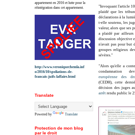
appartement en 2016 et lutte pour la
"Invoquant l'article 1
réintégration dans cet appartement.
plaidé que les tribu
déclarations à la lumièr
t-elle soutenu, les ju
valeur, alors que ses 
a plaidé par ailleurs
discussion objective e
n'avait pas pour but 
groupes religieux dev
sévères."
"Alors qu'elle a cont
http://www.veroniquechemla.inf
condamnation 
o/2016/10/spoliations-de-
francais-juifs-laffaire.html
européenne des dr
(CEDH), cette dern
décision des juges a
arrêt
rendu public le 2
Translate
Powered by
Translate
Protection de mon blog
par le droit