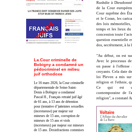
Rushdie à Dieudonné
de la Cour européen
Cour suprême des État
et le Coran, les caric
des lois mémorielles,
temps et les lieux d
concession toute l’actu
question essentielle e
dos, secrètement, à la 
"Au début, on est sur
La Cour criminelle de
Avec le processus de 
Bobigny a condamné un
on passe à l'offense 
pédocriminel en milieu
croyants. Cela date d
juif orthodoxe
loi Pleven a mis su
religion et l'ethnie, q
Le 16 mars 2026, la Cour criminelle
Ce qui est un
départementale de Seine-Saint-
Denis à Bobigny a condamné
contemporaine de l'
Pascal H., Français retraité juif âgé
religion", a constaté 
de 61 ans, à 13 ans de détention
pour (tentative d’)atteintes sexuelles
(incestueuse) par majeur sur
mineurs de 15 ans, corruption de
mineurs de 15 ans et viols
(incestueux) par majeur sur mineurs
de 15 ans. Des
infractions commises