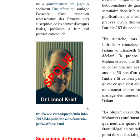
un «
gouvernement des juges
»
hebdomadaire de ga
spoliateur.
Une affaire
qui souligne
séminaire dans le but 
l’absence d’une institution
publication ont ensui
représentative des Français juifs
preuves qu'un discou
susceptible de les sauver d’attaques
l'article 283 du code 
létales, préalables à leur exil
pauvres comme Job.
"En Autriche, lors 
intitulée « connaissa
l'islam »,
Elisabeth
déclaré "à propo
Mahomet avec une fill
sa consommation sexu
ans :
« 56 ans d'un 
l'autre ? Si ce n'est p
qu'est-ce que c'est al
notamment alerter su
mariage des mineurs 
l'islam.
h
"La plupart des
hadi
ttp://www.veroniquechemla.info/
Mahomet) confirment q
2016/04/spoliations-de-francais-
que neuf ans quand 
juifs-laffaire.html
étant illégal en Autri
point de vue des faits,
Spoliations de Français