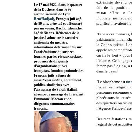
extrémiste devenu pa
Le 17 mai 2022, dans le quartier
fait de la punition
de la Duchère, dans le 9e
raison d’être. « L
arrondissement de Lyon,
Prophète ne reculer
RenéHadjadj
, Français juif âgé
sacrifice », avaient-ils
de 89 ans, a été tué et défenestré
par un voisin, Rachid Kheniche,
âgé de 50 ans. Réticences de la
"Face à ces menaces, 
justice à admettre le caractère
pakistanais, Imran Kh
antisémite du meurtre,
la Cour suprême. Lor
informations déterminantes sur
appelé ses compatriote
l’antisémitisme du suspect
car ils le font « pour
fournies par les réseaux sociaux,
l’islam ». Ce langage 
prudence de dirigeants
forcez pas à agir », a-
d’organisations juives
françaises, émotion profonde des
dans le pays."
Français juifs, silence de
mainstream medias
, notamment
"Le blasphème est
un 
publics, similarités avec
l’islam est religion
l’assassinat de Sarah Halimi,
personnes reconnues co
absence de message du Président
placée sous haute sécu
Emmanuel Macron et de
des quartiers où vive
dirigeants communautaires
l’Agence France-Press
français…
Des manifestations ma
l'égard de cet acquitt