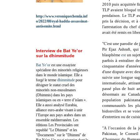
2010 puis acquittée f
TLP avaient bloqué tr
pendaison. Le TLP ava
http://www.veroniquechemla.inf
pris la décision, et à
o/2022/08/eyal-hadda-assassinat-
antisemite.html
l'arrestation du chef
avait été remis en libe
"C'est une parodie de 
Pir Ejaz Ashrafi, qui
Interview de Bat Ye’or
blasphème
est
un sujet
sur la dhimmitude
parfois à entraîner d
Bat Ye’or
est une essayiste
cinquantaine d'années
spécialiste des minorités religieuses
d'une dispute avec des
dans le monde islamique. Elle a
suivie une longue sag
forgé le terme
dhimmitude
pour
internationale, attira
désigner le statut cruel des
passé plus de huit an
minorités non-musulmanes
désormais au Cana
(Dhimmis) dans les pays
population pakistan
islamiques ou en « terre d’islam ».
Elle a aussi analysé Eurabia,
communautés les plu
alliance euro-arabe visant à unir
bidonvilles et se voi
l’Europe aux pays arabes dans un
d'entretien ou de cuisi
ensemble méditerranéen. Les
éditions Les Provinciales ont
"A l’occasion de la 
republié "Le Dhimmi" et les
Pakistan, le Consei
"Documents" sur le "Dhimmi" de
d’honneur du Barreau
Bat Ye'or. Un essai pionnier dont la