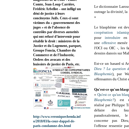
Comte, Jean-Loup Carrière,
Le dictionnaire Larous
Frédéric Arbellot – ont infligé un
outrage la divinité, l
déni de justice à leurs
»
concitoyens Juifs. Ceux-ci sont
victimes du « gouvernement des
Le blasphème est deve
juges » et de l’absence de
contrôles par diverses autorités
coopération islamiq
qui ont refusé d’intervenir pour
pour
introduire
en d
rétablir le droit : ministres de la
une
offensive
menée n
Justice et du Logement, parquet,
l'OCI ou OIC -, les fa
Groupe Foncia, Chambre du
dessins danois sur Ma
Commerce et de l’Industrie,
Ordres des avocats et des
Est-ce un hasard si Ar
huissiers de justice de Paris, etc.
Dieu ? La question 
Blasphemie
), par We
offensantes du Christ e
Qu'est-ce qu'un blas
«
Qu'est ce qu'un bla
Blasphemie?
) est u
réalisé par Philippe Tr
défaire des fa
paradoxalement, 
http://www.veroniquechemla.inf
concerne pas Dieu
o/2018/03/la-cour-dappel-de-
l'offense ressentie pa
paris-condamne-des.html