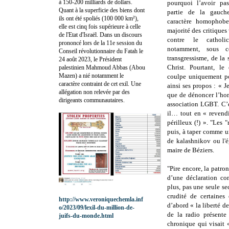
à 150-200 milliards de dollars.
pourquoi l’avoir pa
Quant à la superficie des biens dont
partie de la gauc
ils ont été spoliés (100 000 km²),
caractère homophob
elle est cinq fois supérieure à celle
majorité des critiques
de l'Etat d'Israël. Dans un discours
contre le catholic
prononcé lors de la 11e session du
notamment, sous c
Conseil révolutionnaire du Fatah le
transgressisme, de la
24 août 2023, le Président
Christ. Pourtant, le
palestinien Mahmoud Abbas (Abou
Mazen) a nié notamment le
coulpe uniquement po
caractère contraint de cet exil. Une
ainsi ses propos : « J
allégation non relevée par des
que de dénoncer l’hom
dirigeants communautaires.
association LGBT. C’e
il… tout en « revendi
périlleux (!) ». "Les 
puis, à taper comme un
de kalashnikov ou l'é
maire de Béziers.
"Pire encore, la patr
d’une déclaration co
plus, pas une seule se
crudité de certaines
http://www.veroniquechemla.inf
d’abord « la liberté de
o/2023/09/lexil-du-million-de-
de la radio présente
juifs-du-monde.html
chronique qui visait