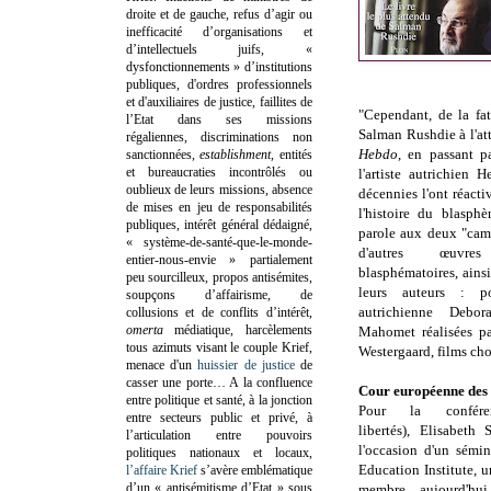
droite et de gauche, refus d’agir ou
inefficacité d’organisations et
d’intellectuels juifs, «
dysfonctionnements » d’institutions
publiques, d'ordres professionnels
et d'auxiliaires de justice, faillites de
"Cependant, de la fat
l’Etat dans ses missions
Salman Rushdie à l'at
régaliennes, discriminations non
Hebdo
, en passant pa
sanctionnées,
establishment
, entités
et bureaucraties incontrôlés ou
l'artiste autrichien 
oublieux de leurs missions, absence
décennies l'ont réacti
de mises en jeu de responsabilités
l'histoire du blasph
publiques, intérêt général dédaigné,
parole aux deux "cam
« système-de-santé-que-le-monde-
d'autres œuvre
entier-nous-envie » partialement
blasphématoires, ains
peu sourcilleux, propos antisémites,
leurs auteurs : po
soupçons d’affairisme, de
autrichienne Debor
collusions et de conflits d’intérêt,
omerta
médiatique, harcèlements
Mahomet réalisées pa
tous azimuts visant le couple Krief,
Westergaard, films ch
menace d'un
huissier de justice
de
casser une porte…
A la confluence
Cour européenne des 
entre politique et santé, à la jonction
Pour la confér
entre secteurs public et privé, à
libertés),
Elisabeth
l’articulation entre pouvoirs
l'occasion d'un sémin
politiques nationaux et locaux,
Education Institute, u
l’affaire Krief
s’avère emblématique
d’un « antisémitisme d’Etat » sous
membre aujourd'hui