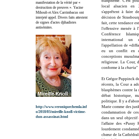
blasphème. C'est pour
manifestation de la vérité par «
local alsacien en 
destruction de preuves ». Yacine
s'apprêtent à faire 
Mihoub et Alex Carrimbacus ont
décision de Strasbour
interjeté appel. Divers faits attestent
de signes d'actes djihadistes
fait, cette tendance es
antisémites.
l'offensive menée à l
Conférence Islam
international un
l'appellation de «diff
eu un conflit en dr
conceptions musulman
religieuse. La Cour,
conforme à la
charia
"
Et
Grégor Puppinck
d
récents, la Cour a ad
blasphèmes contre la re
débat historique, m
politique.
Il y a d'abo
Marie comme des junky
http://www.veroniquechemla.inf
o/2018/03/mireille-knoll-victime-
condamnation de ces 
dun-assassinat.html
dans un seul objectif
l'affaire des «Pussy
lourdement condamné 
chœur de la Cathédral