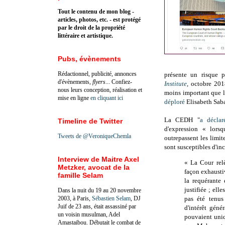
Tout le contenu de mon blog -
articles, photos, etc. - est protégé
par le droit de la propriété
littéraire et artistique.
Pubs, évènements
Rédactionnel, publicité, annonces
présente un risque p
d'évènements,
flyers
... Confiez-
Institute
, octobre 20
nous leurs conception, réalisation et
moins important que la
mise en ligne
en cliquant ici
déploré
Elisabeth Saba
La CEDH "
a déclar
Timeline de Twitter
d'expression « lorsq
Tweets de @VeroniqueChemla
outrepassent les limit
sont susceptibles d'inc
Interview de Maitre Axel
« La Cour relè
Metzker, avocat de la
façon exhaustiv
famille Selam
la requérante
justifiée ; ell
Dans la nuit du 19 au 20 novembre
2003, à Paris,
Sébastien Selam
, DJ
pas été tenus
Juif de 23 ans, était assassiné par
d'intérêt géné
un voisin musulman, Adel
pouvaient uni
Amastaibou. Débutait le combat de