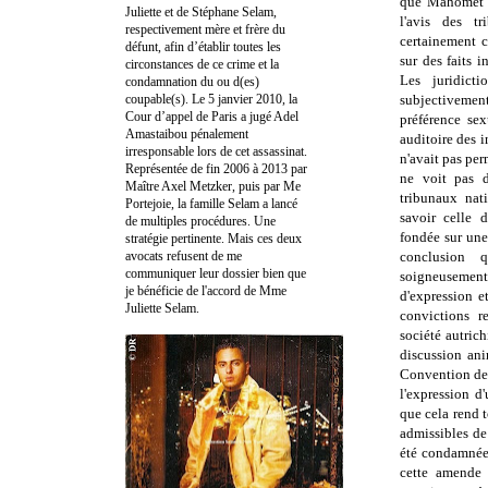
que Mahomet n
Juliette et de Stéphane Selam,
l'avis des t
respectivement mère et frère du
certainement c
défunt, afin d’établir toutes les
sur des faits i
circonstances de ce crime et la
Les juridict
condamnation du ou d(es)
coupable(s). Le 5 janvier 2010, la
subjectivem
Cour d’appel de Paris a jugé Adel
préférence sex
Amastaibou pénalement
auditoire des i
irresponsable lors de cet assassinat.
n'avait pas per
Représentée de fin 2006 à 2013 par
ne voit pas d
Maître Axel Metzker, puis par Me
tribunaux nat
Portejoie, la famille Selam a lancé
savoir celle 
de multiples procédures. Une
fondée sur une
stratégie pertinente. Mais ces deux
avocats refusent de me
conclusion q
communiquer leur dossier bien que
soigneusement 
je bénéficie de l'accord de Mme
d'expression e
Juliette Selam.
convictions r
société autrich
discussion ani
Convention de f
l'expression d
que cela rend t
admissibles de 
été condamnée
cette amende 