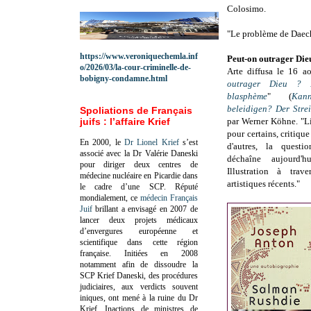
Colosimo.
"Le problème de Daech
https://www.veroniquechemla.inf
Peut-on outrager Die
o/2026/03/la-cour-criminelle-de-
Arte diffusa le 16 a
bobigny-condamne.html
outrager Dieu ? 
blasphème
" (
Ka
beleidigen? Der Stre
Spoliations de Français
juifs : l’affaire Krief
par Werner Köhne. "Li
pour certains, critique
En 2000, le
Dr Lionel Krief
s’est
d'autres, la quest
associé avec la Dr Valérie Daneski
déchaîne aujourd'h
pour diriger deux centres de
Illustration à trav
médecine nucléaire en Picardie dans
artistiques récents."
le cadre d’une SCP.
Réputé
mondialement, ce
médecin Français
Juif
brillant a envisagé en 2007 de
lancer deux projets médicaux
d’envergures européenne et
scientifique dans cette région
française.
Initiées en 2008
notamment afin de dissoudre la
SCP Krief Daneski, des procédures
judiciaires, aux verdicts souvent
iniques, ont mené à la ruine du Dr
Krief.
Inactions de ministres de