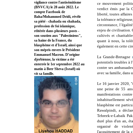
vigilance contre l'antisémitisme
ce mouvement politi
(BNVCA) le 28 août 2022. Le
verdict émis par la 
compte Facebook de
liberté, toutes affai
Baha/Mohammed Dridi, révèle
la tolérance religieuse
sa piété - chahada ou shahada,
circonstance, l’égalit
profession de foi islamique,
enjeu de civilisation.
réitérée dans plusieurs posts -
cultivés et charitab
son soutien aux "Palestiniens",
sa haine de la France, du
quant à nous, la tolé
blasphème et d'Israël, ainsi que
également en cette circ
son mépris envers le Président
Emmanuel Macron. D’origine
La Grande-Bretagne
djerbienne, la victime a été
potentiels troubles à l
enterrée le 1er septembre 2022 au
contre ses ambassades 
matin à Beer Sheva (Israël) où
avec sa famille, dans 
vit sa famille.
Le 16 janvier 2020, "
une peine de 55 ans 
manifestations contr
inhabituellement sévè
blasphème est particu
Rawalpindi, a déclar
Tehreek-e-Labaik Pak
duré plus d'un an, é
organisé de violen
l'acquittement de la