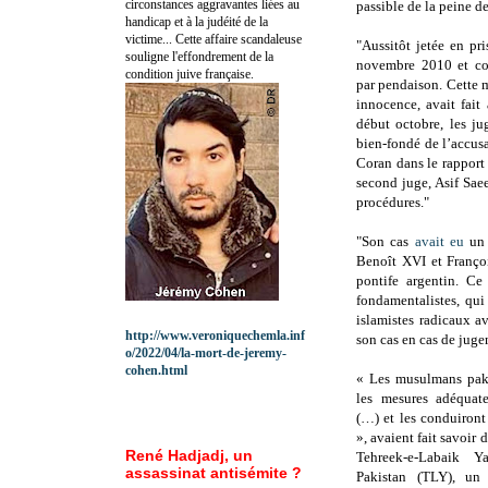
circonstances aggravantes liées au
passible de la peine d
handicap et à la judéité de la
victime... Cette affaire scandaleuse
"Aussitôt jetée en pr
souligne l'effondrement de la
novembre 2010 et co
condition juive française.
par pendaison. Cette 
innocence, avait fait
début octobre, les ju
bien-fondé de l’accus
Coran dans le rapport 
second juge, Asif Sae
procédures."
"Son cas
avait eu
un r
Benoît XVI et Françoi
pontife argentin. Ce 
fondamentalistes, qui
islamistes radicaux a
http://www.veroniquechemla.inf
son cas en cas de juge
o/2022/04/la-mort-de-jeremy-
cohen.html
« Les musulmans pak
les mesures adéquat
(…) et les conduiront
», avaient fait savoir 
René Hadjadj, un
Tehreek-e-Labaik Y
assassinat antisémite ?
Pakistan (TLY), un 