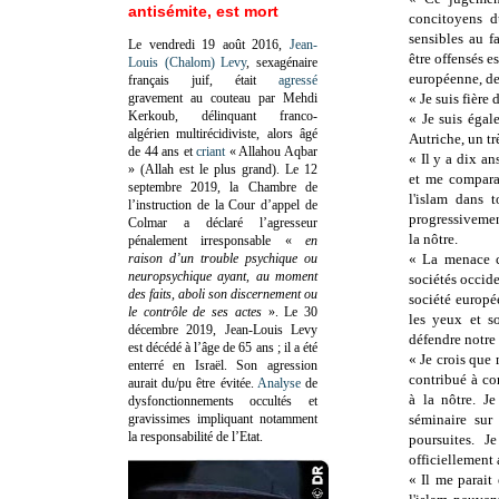
antisémite, est mort
concitoyens d
sensibles au 
Le vendredi 19 août 2016,
Jean-
être offensés 
Louis (Chalom) Levy
, sexagénaire
européenne, de
français juif, était
agressé
gravement au couteau par Mehdi
« Je suis fière
Kerkoub, délinquant franco-
« Je suis éga
algérien multirécidiviste, alors âgé
Autriche, un tr
de 44 ans et
criant
« Allahou Aqbar
« Il y a dix an
» (Allah est le plus grand). Le 12
et me compara
septembre 2019, la Chambre de
l'islam dans 
l’instruction de la Cour d’appel de
progressivemen
Colmar a déclaré l’agresseur
la nôtre.
pénalement irresponsable
«
en
raison d’un trouble psychique ou
« La menace cu
neuropsychique ayant, au moment
sociétés occide
des faits, aboli son discernement ou
société europé
le contrôle de ses actes
»
. Le 30
les yeux et s
décembre 2019, Jean-Louis Levy
défendre notre
est décédé à l’âge de 65 ans ; il a été
« Je crois que
enterré en Israël. Son agression
contribué à co
aurait du/pu être évitée.
Analyse
de
à la nôtre. J
dysfonctionnements occultés et
gravissimes impliquant notamment
séminaire sur
la responsabilité de l’Etat.
poursuites. J
officiellement 
« Il me parait