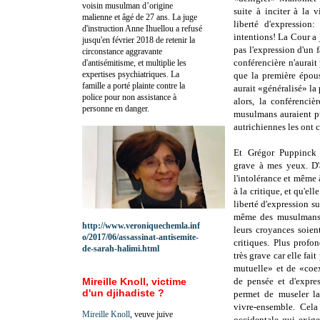
voisin musulman d’origine
suite à inciter à la 
malienne et âgé de 27 ans. La juge
liberté d'expression
d'instruction Anne Ihuellou a refusé
intentions!
La Cour a 
jusqu'en février 2018 de retenir la
pas l'expression d'un 
circonstance aggravante
conférencière n'aurait 
d'antisémitisme, et multiplie les
expertises psychiatriques. La
que la première épous
famille a porté plainte contre la
aurait «généralisé» l
police pour non assistance à
alors, la conférenciè
personne en danger.
musulmans auraient pu
autrichiennes les ont
Et
Grégor Puppinc
grave à mes yeux. D'
l'intolérance et même
à la critique, et qu'el
liberté d'expression sur
même des musulmans q
http://www.veroniquechemla.inf
leurs croyances soien
o/2017/06/assassinat-antisemite-
critiques.
Plus profon
de-sarah-halimi.html
très grave car elle fai
mutuelle» et de «coex
Mireille Knoll, victime
de pensée et d'expres
d'un djihadiste ?
permet de museler la
vivre-ensemble. Cel
Mireille Knoll
, veuve juive
occidentale qui exige