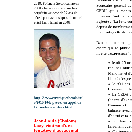
reconnaître et adopte
2010.
Fofana a été c
ondamné en
Secrétaire général d
2009 à la réclusion criminelle à
CEDH, qui « montre q
perpétuité assortie de 22 ans de
inimitiés n'ont rien à 
sûreté pour avoir séquestré, torturé
a ajouté : "La lutte c
et tué Ilan Halimi en 2006.
depuis de nombreuses
les points, cette décisi
Dans un communiqué,
espère que le public
liberté d'expression" :
« Jeudi 25 oc
tribunal autr
Mahomet et d'un
liberté d'expre
« Je n'ai pas 
Comme tout le 
« La CEDH a e
http://www.veroniquechemla.inf
(liberté d'exp
o/2010/10/le-proces-en-appel-de-
l'homme et que
19-condamnes-dans.html
balance avec l
d'autrui et ne d
Jean-Louis (Chalom)
« En d'autres
Levy, victime d’une
important que l
tentative d’assassinat
« Ce jugemen