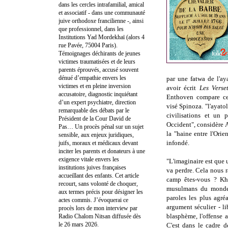
dans les cercles intrafamilial, amical
et associatif - dans une communauté
juive orthodoxe francilienne -, ainsi
que professionnel, dans les
Institutions Yad Mordekhaï (alors 4
rue Pavée, 75004 Paris).
Témoignages déchirants de jeunes
victimes traumatisées et de leurs
parents éprouvés, accusé souvent
dénué d’empathie envers les
par une fatwa de l'ay
victimes et en pleine inversion
avoir écrit
Les Verse
accusatoire, diagnostic inquiétant
Enthoven compare cet
d’un expert psychiatre, direction
visé Spinoza. "l'ayat
remarquable des débats par le
civilisations et un
Président de la Cour David de
Occident", considère 
Pas… Un procès pénal sur un sujet
la "haine entre l'Ori
sensible, aux enjeux juridiques,
infondé.
juifs, moraux et médicaux devant
inciter les parents et donateurs à une
exigence vitale envers les
"L'imaginaire est que
institutions juives françaises
va perdre. Cela nous r
accueillant des enfants. Cet article
camp êtes-vous ? Kh
recourt, sans volonté de choquer,
musulmans du monde. 
aux termes précis pour désigner les
paroles les plus agréa
actes commis. J’évoquerai ce
argument séculier - li
procès lors de mon interview par
blasphème, l'offense a
Radio Chalom Nitsan diffusée dès
le 26 mars 2026.
C'est dans le cadre d