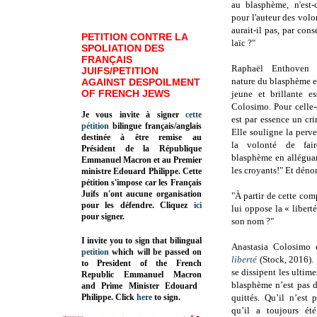
au blasphème, n'est-
pour l'auteur des volo
aurait-il pas, par co
PETITION CONTRE LA
laïc ?"
SPOLIATION DES
FRANÇAIS
Raphaël Enthoven s
JUIFS/PETITION
nature du blasphème 
AGAINST DESPOILMENT
OF FRENCH JEWS
jeune et brillante es
Colosimo. Pour celle-
Je vous invite à signer
cette
est par essence un cr
pétition
bilingue français/anglais
Elle souligne la perve
destinée à être remise au
la volonté de fai
Président de la République
blasphème en alléguan
Emmanuel Macron et au Premier
les croyants!" Et déno
ministre Edouard Philippe. Cette
pétition s'impose car les Français
Juifs n'ont aucune organisation
"À partir de cette co
pour les défendre. Cliquez
ici
lui oppose la « libert
pour signer.
son nom ?"
I invite you to sign that bilingual
Anastasia Colosimo 
petition
which will be passed on
liberté
(Stock, 2016). 
to President of the French
se dissipent les ultim
Republic
Emmanuel Macron
blasphème n’est pas d
and Prime Minister
Edouard
Philippe
.
Click
here
to sign.
quittés. Qu’il n’est 
qu’il a toujours ét