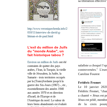
sa libération effective”
http://www.veroniquechemla.info/2
010/11/interview-de-david-g-
littman-et-de-paul.html
L'exil du million de Juifs
du "monde Arabe", un
fait historique tabou ?
Environ un million de Juifs
ont été
salafiste a choqué l’o
contraints de quitter des pays
controversées."
L'eur
arabes, l’Iran, la Turquie, la vieille
ville de Jérusalem, la Judée, la
Caroline Fourest
Samarie - trois territoires occupés
par la (Trans)Jordanie jusqu'à la
Frédéric Fromet
guerre des Six-Jours (1967) -, etc.,
Le 10 janvier 2020
essentiellement des années 1940
Frédéric Fromet, "cha
aux années 1970 et en direction
a chanté « Jésus est p
d'Israël, de l'Europe et de
Jésus est pédé, membr
l'Amérique du nord. La valeur de
de la croix pourq
leurs biens abandonnés est évaluée