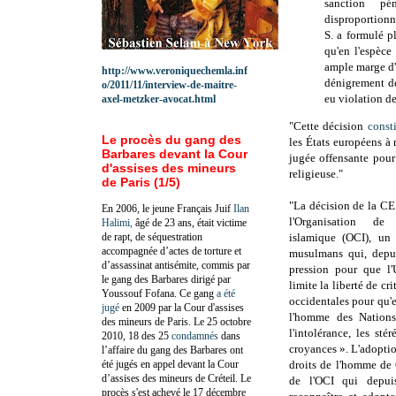
sanction pé
disproportionn
S. a formulé p
qu'en l'espèce
ample marge d'
http://www.veroniquechemla.inf
dénigrement de
o/2011/11/interview-de-maitre-
eu violation de 
axel-metzker-avocat.html
"Cette décision
const
Le procès du gang des
les États européens à r
Barbares devant la Cour
jugée offensante pou
d'assises des mineurs
religieuse."
de Paris (1/5)
"La décision de la 
En 2006, le jeune Français Juif
Ilan
l'Organisation de
Halimi,
âgé de 23 ans, était victime
de rapt, de séquestration
islamique (OCI), un
accompagnée d’actes de torture et
musulmans qui, depui
d’assassinat antisémite, commis par
pression pour que l
le gang des Barbares dirigé par
limite la liberté de cr
Youssouf Fofana. Ce gang
a été
occidentales pour qu'e
jugé
en 2009 par la Cour d'assises
l'homme des Nations 
des mineurs de Paris. Le 25 octobre
l'intolérance, les sté
2010, 18 des 25
condamnés
dans
croyances ». L'adoptio
l’affaire du gang des Barbares ont
été jugés en appel devant la Cour
droits de l'homme de
d’assises des mineurs de Créteil. Le
de l'OCI qui depui
procès s'est achevé le 17 décembre