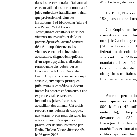
d’Indochine, du Pacifi
dans les cercles intrafamilial, amical
et associatif - dans une communauté
juive orthodoxe francilienne -, ainsi
En 1931, l’Expositi
que professionnel, dans les
193 jours, et « renforc
Institutions Yad Mordekhaï (alors 4
rue Pavée, 75004 Paris).
Cet Empire souffre 
Témoignages déchirants de jeunes
constituée d’une colo
victimes traumatisées et de leurs
nord), le Cambodge et 
parents éprouvés, accusé souvent
(Afrique Occidentale F
dénué d’empathie envers les
fédérations de colonie
victimes et en pleine inversion
accusatoire, diagnostic inquiétant
son soutien à l’Alle
d’un expert psychiatre, direction
mandat de la Société 
remarquable des débats par le
très rarement des dro
Président de la Cour David de
obligations militaire
Pas… Un procès pénal sur un sujet
finances et de défense
sensible, aux enjeux juridiques,
juifs, moraux et médicaux devant
inciter les parents et donateurs à une
Avec un peu moins
exigence vitale envers les
institutions juives françaises
une population de 66
accueillant des enfants. Cet article
000 km² et 42 mill
recourt, sans volonté de choquer,
métropole), l’Empi
aux termes précis pour désigner les
devancé en 1939 p
actes commis. J’évoquerai ce
Bretagne. Il « fourni
procès lors de mon interview par
matérielles et humain
Radio Chalom Nitsan diffusée dès
soldats qui ont fait
le 26 mars 2026.