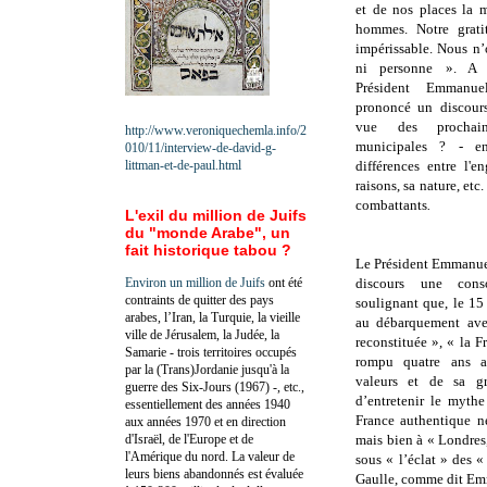
et de nos places la 
hommes. Notre grati
impérissable. Nous n’
ni personne ». A l
Président Emmanu
prononcé un discours
vue des prochain
http://www.veroniquechemla.info/2
municipales ? - e
010/11/interview-de-david-g-
littman-et-de-paul.html
différences entre l'
raisons, sa nature, etc
combattants
.
L'exil du million de Juifs
du "monde Arabe", un
fait historique tabou ?
Le Président Emmanu
Environ un million de Juifs
ont été
discours une cons
contraints de quitter des pays
soulignant que, le 15
arabes, l’Iran, la Turquie, la vieille
au débarquement ave
ville de Jérusalem, la Judée, la
reconstituée », « la F
Samarie - trois territoires occupés
rompu quatre ans a
par la (Trans)Jordanie jusqu'à la
valeurs et de sa g
guerre des Six-Jours (1967) -, etc.,
d’entretenir le mythe
essentiellement des années 1940
France authentique n
aux années 1970 et en direction
d'Israël, de l'Europe et de
mais bien à « Londres,
l'Amérique du nord. La valeur de
sous « l’éclat » des «
leurs biens abandonnés est évaluée
Gaulle, comme dit E