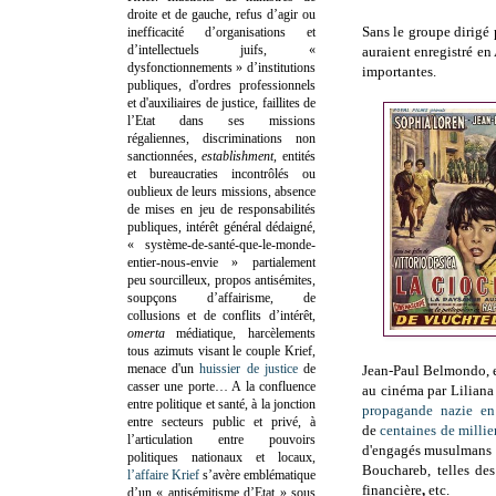
droite et de gauche, refus d’agir ou
Sans le groupe dirigé
inefficacité d’organisations et
d’intellectuels juifs, «
auraient enregistré en
dysfonctionnements » d’institutions
importantes.
publiques, d'ordres professionnels
et d'auxiliaires de justice, faillites de
l’Etat dans ses missions
régaliennes, discriminations non
sanctionnées,
establishment
, entités
et bureaucraties incontrôlés ou
oublieux de leurs missions, absence
de mises en jeu de responsabilités
publiques, intérêt général dédaigné,
« système-de-santé-que-le-monde-
entier-nous-envie » partialement
peu sourcilleux, propos antisémites,
soupçons d’affairisme, de
collusions et de conflits d’intérêt,
omerta
médiatique, harcèlements
tous azimuts visant le couple Krief,
menace d'un
huissier de justice
de
Jean-Paul Belmondo, 
casser une porte…
A la confluence
au cinéma par Liliana
entre politique et santé, à la jonction
propagande nazie en
entre secteurs public et privé, à
de
centaines de millie
l’articulation entre pouvoirs
d'engagés musulmans a
politiques nationaux et locaux,
Bouchareb, telles des
l’affaire Krief
s’avère emblématique
financière
,
etc.
d’un « antisémitisme d’Etat » sous