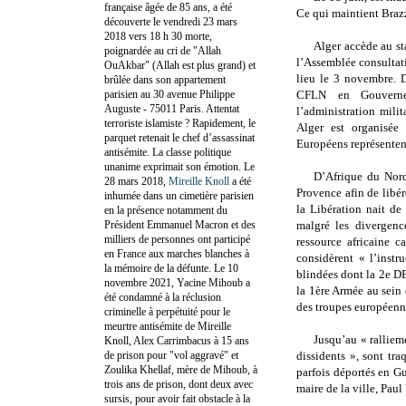
française âgée de 85 ans, a été
Ce qui maintient Braz
découverte le vendredi 23 mars
2018 vers 18 h 30 morte,
Alger accède au st
poignardée au cri de "Allah
l’Assemblée consultati
OuAkbar" (Allah est plus grand) et
lieu le 3 novembre. 
brûlée dans son appartement
parisien au 30 avenue Philippe
CFLN en Gouverne
Auguste - 75011 Paris. Attentat
l’administration mili
terroriste islamiste ? Rapidement, le
Alger est organisé
parquet retenait le chef d’assassinat
Européens représentent
antisémite. La classe politique
unanime exprimait son émotion. Le
D’Afrique du Nord
28 mars 2018,
Mireille Knoll
a été
Provence afin de libé
inhumée dans un cimetière parisien
la Libération nait d
en la présence notamment du
Président Emmanuel Macron et des
malgré les divergenc
milliers de personnes ont participé
ressource africaine 
en France aux marches blanches à
considèrent « l’instr
la mémoire de la défunte. Le 10
blindées dont la 2e D
novembre 2021, Yacine Mihoub a
la 1ère Armée au sein 
été condamné à la réclusion
des troupes européennes
criminelle à perpétuité pour le
meurtre antisémite de Mireille
Jusqu’au « rallieme
Knoll, Alex Carrimbacus à 15 ans
de prison pour "vol aggravé" et
dissidents », sont tra
Zoulika Khellaf, mère de Mihoub, à
parfois déportés en Gu
trois ans de prison, dont deux avec
maire de la ville, Paul
sursis, pour avoir fait obstacle à la