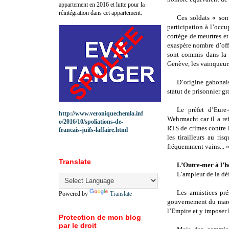
appartement en 2016 et lutte pour la
réintégration dans cet appartement.
Ces soldats « son
participation à l’occ
cortège de meurtres e
exaspère nombre d’offi
sont commis dans la 
Genève, les vainqueurs
D’origine gabonais
statut de prisonnier gr
Le préfet d’Eure
http://www.veroniquechemla.inf
Wehrmacht car il a ref
o/2016/10/spoliations-de-
RTS de crimes contre l
francais-juifs-laffaire.html
les tirailleurs au ri
fréquemment vains... 
Translate
L’Outre-mer à l’h
L’ampleur de la déf
Les armistices pr
Powered by
Translate
gouvernement du maréc
l’Empire et y imposer 
Protection de mon blog
par le droit