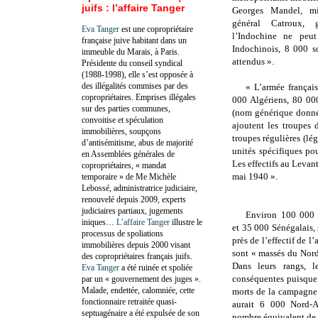
juifs : l’affaire Tanger
Georges Mandel, mi
général Catroux, 
Eva Tanger
est une copropriétaire
l’Indochine ne peu
française juive habitant dans un
Indochinois, 8 000 s
immeuble du Marais, à Paris.
attendus ».
Présidente du conseil syndical
(1988-1998), elle s’est opposée à
des illégalités commises par des
« L’armée françai
copropriétaires. Emprises illégales
000 Algériens, 80 00
sur des parties communes,
(nom générique donné 
convoitise et spéculation
ajoutent les troupes
immobilières, soupçons
troupes régulières (lég
d’antisémitisme, abus de majorité
unités spécifiques po
en Assemblées générales de
Les effectifs au Leva
copropriétaires, « mandat
mai 1940 ».
temporaire » de Me Michèle
Lebossé, administratrice judiciaire,
renouvelé depuis 2009, experts
judiciaires partiaux, jugements
Environ 100 000 
iniques…
L’affaire Tanger
illustre le
et 35 000 Sénégalais,
processus de spoliations
près de l’effectif de l
immobilières depuis 2000 visant
sont « massés du Nord
des copropriétaires français juifs.
Dans leurs rangs, l
Eva Tanger
a été ruinée et spoliée
conséquentes puisque
par un « gouvernement des juges ».
Malade, endettée, calomniée, cette
morts de la campagne 
fonctionnaire retraitée quasi-
aurait 6 000 Nord-A
septuagénaire a été expulsée de son
nombre équivalent de 