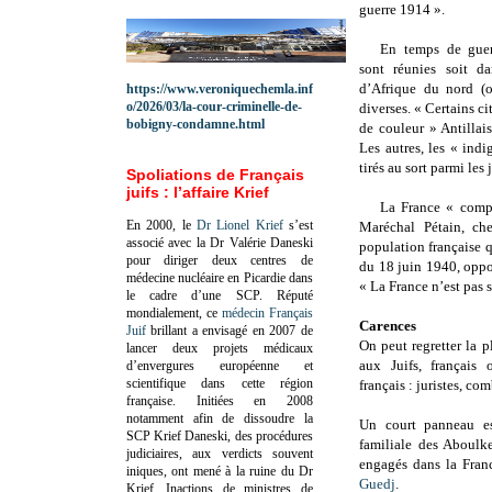
guerre 1914 ».
En temps de guerr
sont réunies soit d
d’Afrique du nord (o
https://www.veroniquechemla.inf
o/2026/03/la-cour-criminelle-de-
diverses. « Certains c
bobigny-condamne.html
de couleur » Antilla
Les autres, les « ind
tirés au sort parmi les
Spoliations de Français
juifs : l’affaire Krief
La France « compt
En 2000, le
Dr Lionel Krief
s’est
Maréchal Pétain, ch
associé avec la Dr Valérie Daneski
population française q
pour diriger deux centres de
du 18 juin 1940, oppo
médecine nucléaire en Picardie dans
« La France n’est pas s
le cadre d’une SCP.
Réputé
mondialement, ce
médecin Français
Carences
Juif
brillant a envisagé en 2007 de
On peut regretter la 
lancer deux projets médicaux
aux Juifs, français
d’envergures européenne et
scientifique dans cette région
français : juristes, com
française.
Initiées en 2008
notamment afin de dissoudre la
Un court panneau est
SCP Krief Daneski, des procédures
familiale des Aboulk
judiciaires, aux verdicts souvent
engagés dans la Franc
iniques, ont mené à la ruine du Dr
Guedj
.
Krief.
Inactions de ministres de