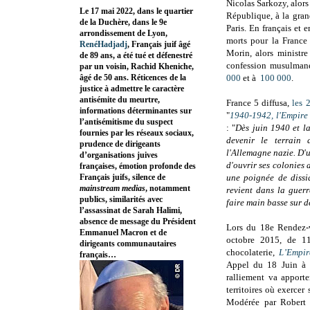
Nicolas Sarkozy, alors
Le 17 mai 2022, dans le quartier
République, à la gra
de la Duchère, dans le 9e
Paris. En français et 
arrondissement de Lyon,
morts pour la France
RenéHadjadj
, Français juif âgé
Morin, alors ministr
de 89 ans, a été tué et défenestré
confession musulmane
par un voisin, Rachid Kheniche,
âgé de 50 ans. Réticences de la
000
et à
100 000
.
justice à admettre le caractère
antisémite du meurtre,
France 5 diffusa,
les 
informations déterminantes sur
"
1940-1942, l'Empire
l’antisémitisme du suspect
:
"
Dès juin 1940 et la
fournies par les réseaux sociaux,
devenir le terrain 
prudence de dirigeants
l'Allemagne nazie. D'
d’organisations juives
d'ouvrir ses colonies a
françaises, émotion profonde des
Français juifs, silence de
une poignée de dissi
mainstream medias
, notamment
revient dans la guerr
publics, similarités avec
faire main basse sur d
l’assassinat de Sarah Halimi,
absence de message du Président
Lors du 18e Rendez-v
Emmanuel Macron et de
octobre 2015, de 1
dirigeants communautaires
chocolaterie,
L’Empir
français…
Appel du 18 Juin à 
ralliement va apporte
territoires où exercer
Modérée par
Rober