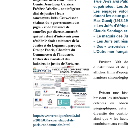
True Jews and Patr
Comte, Jean-Loup Carrière,
et patriotes : Les J
Frédéric Arbellot – ont infligé un
Les engagés volon
déni de justice à leurs
durant les deux gu
concitoyens Juifs. Ceux-ci sont
Max Guedj (1913-19
victimes du « gouvernement des
« Les Juifs d'Afri
juges » et de l’absence de
Claude Santiago et
contrôles par diverses autorités
« Le maquis des Jui
qui ont refusé d’intervenir pour
rétablir le droit : ministres de la
« Les Juifs ont rés
Justice et du Logement, parquet,
« Des « terroristes 
Groupe Foncia, Chambre du
L'Outre-mer françai
Commerce et de l’Industrie,
Ordres des avocats et des
Environ 300 do
huissiers de justice de Paris, etc.
d’institutions et de 
affiches, films d’époq
manières
chronologiqu
Évitant une hist
brossant les itinérair
célèbres ou obscu
géographiques
, cette
diversité des contri
http://www.veroniquechemla.inf
ainsi que « les fract
o/2018/03/la-cour-dappel-de-
conduisent aux conflit
paris-condamne-des.html