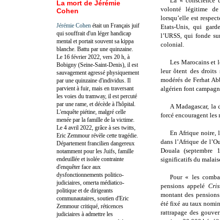
La « conscience d
La mort de Jérémie
volonté légitime de
Cohen
lorsqu’elle est respect
Jérémie Cohen
était un Français juif
Etats-Unis, qui gard
qui souffrait d'un léger handicap
l’URSS, qui fonde su
mental et portait souvent sa kippa
colonial.
blanche. Battu par une quinzaine.
Le 16 février 2022, vers 20 h, à
Les Marocains et le
Bobigny (Seine-Saint-Denis), il est
leur ôtent des droits
sauvagement agressé physiquement
modérés de Ferhat Abb
par une quinzaine d'individus. Il
parvient à fuir, mais en traversant
algérien font campagn
les voies du tramway, il est percuté
par une rame, et décède à l'hôpital.
A Madagascar, la d
L'enquête piétine, malgré celle
forcé encouragent les 
menée par la famille de la victime.
Le 4 avril 2022, grâce à ses twitts,
En Afrique noire, 
Eric Zemmour révèle cette tragédie.
dans l’Afrique de l’O
Département francilien dangereux
Douala (septembre 
notamment pour les Juifs, famille
endeuillée et isolée contrainte
significatifs du malais
d'enquêter face aux
dysfonctionnements politico-
Pour « les combat
judiciaires, omerta médiatico-
pensions appelé
Cris
politique et de dirigeants
montant des pensions 
communautaires, soutien d'Eric
été fixé au taux nomin
Zemmour critiqué, réticences
rattrapage des gouver
judiciaires à admettre les