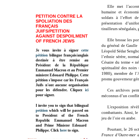
Elle met l’accen
humaine et économiq
PETITION CONTRE LA
soldats à l’effort 
SPOLIATION DES
présentation d’unif
FRANÇAIS
tirailleurs sénégalais,
JUIFS/PETITION
AGAINST DESPOILMENT
Elle brosse les po
OF FRENCH JEWS
du général de Gaulle 
Je vous invite à signer
cette
Léopold Sédar Sengh
pétition
bilingue français/anglais
l’ethnie sérère, norm
destinée à être remise au
Césaire du terme « nég
Président de la République
spiritualité des noir
Emmanuel Macron et au Premier
1980), membre de l’A
ministre Edouard Philippe. Cette
promu gouverneur géné
pétition s'impose car les Français
Juifs n'ont aucune organisation
pour les défendre. Cliquez
ici
Ces archives per
pour signer.
méconnus d’un conflit 
I invite you to sign that bilingual
L'exposition révè
petition
which will be passed on
combattants. Ainsi, l
to President of the French
jeu de l’oie en arabe.
Republic
Emmanuel Macron
and Prime Minister
Edouard
Pourtant, le 26 oc
Philippe
.
Click
here
to sign.
France d’Outre-mer d