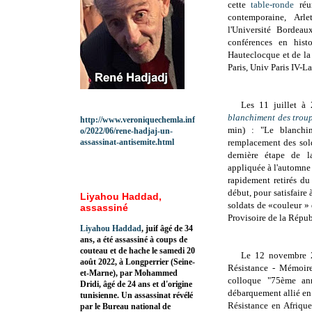
cette
table-ronde
réu
contemporaine, A
rl
l'
Université Bordea
conférences en hist
Hauteclocque et de la
Paris,
Univ Paris IV-L
Les 11 juillet à
blanchiment des troup
http://www.veroniquechemla.inf
min) : "
Le blanchi
o/2022/06/rene-hadjaj-un-
assassinat-antisemite.html
remplacement des sold
dernière étape de l
appliquée à l'automne 
rapidement retirés du
début, pour satisfaire
Liyahou Haddad,
soldats de «couleur »
assassiné
Provisoire de la Répub
Liyahou Haddad
, juif âgé de 34
ans, a été assassiné à coups de
couteau et de hache le samedi 20
Le 12 novembre
août 2022, à Longperrier (Seine-
Résistance - Mémoir
et-Marne), par Mohammed
colloque "
75ème ann
Dridi, âgé de 24 ans et d'origine
débarquement allié en
tunisienne. Un assassinat révélé
Résistance en Afriqu
par le Bureau national de