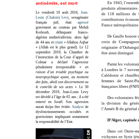
En 1943, l’ensembl
antisémite, est mort
produits alimentaires
Le vendredi 19 août 2016,
Jean-
de 118 millions de 
Louis (Chalom) Levy
, sexagénaire
contributions économi
français juif, était
agressé
France métropolitaine
gravement au couteau par Mehdi
Kerkoub, délinquant franco-
De Gaulle honore c
algérien multirécidiviste, alors âgé
croix de Compagnon 
de 44 ans et
criant
« Allahou Aqbar
» (Allah est le plus grand). Le 12
originaire d’Oubangui
septembre 2019, la Chambre de
être ainsi distingué.
l’instruction de la Cour d’appel de
Colmar a déclaré l’agresseur
Parmi les
volontair
pénalement irresponsable
«
en
à Londres le 7 novem
raison d’un trouble psychique ou
Calédonie et chauffeu
neuropsychique ayant, au moment
femmes de Saint-Pie
des faits, aboli son discernement ou
françaises libres (FNF
le contrôle de ses actes
»
. Le 30
décembre 2019, Jean-Louis Levy
est décédé à l’âge de 65 ans ; il a été
Des volontaires fé
enterré en Israël. Son agression
la division du génér
aurait du/pu être évitée.
Analyse
de
l’Armée B du général d
dysfonctionnements occultés et
gravissimes impliquant notamment
D’Alger, capitale
la responsabilité de l’Etat.
Dans cet Outre-me
vichystes en Syrie (ét