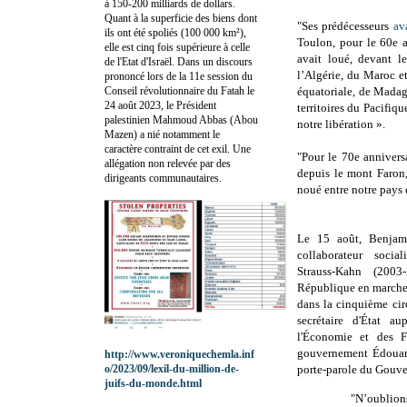
à 150-200 milliards de dollars.
Quant à la superficie des biens dont
"Ses prédécesseurs
av
ils ont été spoliés (100 000 km²),
Toulon, pour le 60e 
elle est cinq fois supérieure à celle
avait loué, devant l
de l'Etat d'Israël. Dans un discours
l’Algérie, du Maroc et
prononcé lors de la 11e session du
Conseil révolutionnaire du Fatah le
équatoriale, de Madag
24 août 2023, le Président
territoires du Pacifiq
palestinien Mahmoud Abbas (Abou
notre libération ».
Mazen) a nié notamment le
caractère contraint de cet exil. Une
"Pour le 70e annivers
allégation non relevée par des
depuis le mont Faron,
dirigeants communautaires.
noué entre notre pays 
Le 15 août, Benjam
collaborateur soci
Strauss-Kahn (2003
République en march
dans la cinquième cir
secrétaire d'État a
l'Économie et des 
gouvernement Édouard
http://www.veroniquechemla.inf
o/2023/09/lexil-du-million-de-
porte-parole du Gouv
juifs-du-monde.html
"
N’oublio