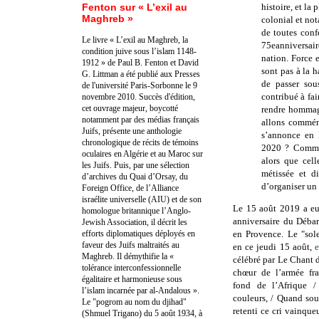
Fenton sur « L’exil au
histoire, et la
Maghreb »
colonial et not
de toutes conf
Le livre « L’exil au Maghreb, la
75eanniversa
condition juive sous l’islam 1148-
nation.
Force 
1912 » de Paul B. Fenton et David
sont pas à la 
G. Littman a été publié aux Presses
de passer sou
de l'université Paris-Sorbonne le 9
contribué à fa
novembre 2010. Succès d'édition,
cet ouvrage majeur, boycotté
rendre hommag
notamment par des médias français
allons commém
Juifs, présente une anthologie
s’annonce en F
chronologique de récits de témoins
2020 ? Commen
oculaires en Algérie et au Maroc sur
alors que cel
les Juifs. Puis, par une sélection
métissée et d
d’archives du Quai d’Orsay, du
d’organiser un
Foreign Office, de l’Alliance
israélite universelle (AIU) et de son
Le 15 août 2019 a eu
homologue britannique l’Anglo-
anniversaire du Débar
Jewish Association, il décrit les
efforts diplomatiques déployés en
en Provence.
Le "sol
faveur des Juifs maltraités au
en ce jeudi 15 août,
e
Maghreb. Il démythifie la «
célébré par Le Chant d
tolérance interconfessionnelle
chœur de l’armée fr
égalitaire et harmonieuse sous
fond de l’Afrique /
l’islam incarnée par al-Andalous ».
couleurs, / Quand sou
Le "pogrom au nom du djihad"
retenti ce cri vainque
(Shmuel Trigano) du 5 août 1934, à