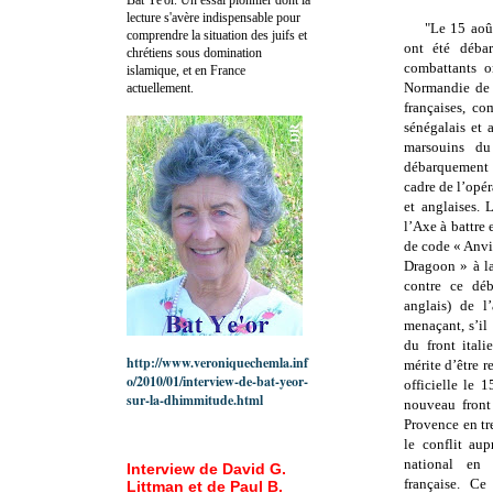
lecture s'avère indispensable pour
"Le 15 aoû
comprendre la situation des juifs et
ont été déba
chrétiens sous domination
combattants o
islamique, et en France
Normandie de 
actuellement.
françaises, c
sénégalais et 
marsouins du 
débarquement 
cadre de l’opé
et anglaises. 
l’Axe à battre 
de code « Anvil
Dragoon » à la
contre ce déb
anglais) de l
menaçant, s’il 
du front italie
http://www.veroniquechemla.inf
mérite d’être 
o/2010/01/interview-de-bat-yeor-
officielle le 
sur-la-dhimmitude.html
nouveau front
Provence en tre
le conflit aup
national en 
Interview de David G.
française.
Ce 
Littman et de Paul B.