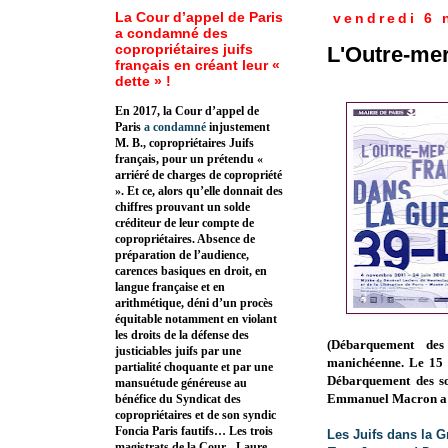
La Cour d’appel de Paris
vendredi 6
a condamné des
copropriétaires juifs
L'Outre-mer
français en créant leur «
dette » !
En 2017, la Cour d’appel de
Paris
a condamné
injustement
M. B., copropriétaires Juifs
français, pour un prétendu «
arriéré de charges de copropriété
». Et ce, alors qu’elle donnait des
chiffres prouvant un solde
créditeur de leur compte de
copropriétaires. Absence de
préparation de l’audience,
carences basiques en droit, en
langue française et en
arithmétique, déni d’un procès
équitable notamment en violant
les droits de la défense des
(Débarquement des
justiciables juifs par une
manichéenne.
Le 15 
partialité choquante et par une
Débarquement des sol
mansuétude généreuse au
Emmanuel Macron
a
bénéfice du Syndicat des
copropriétaires et de son syndic
Foncia Paris fautifs… Les trois
Les Juifs dans la G
magistrats de la Cour - Laure