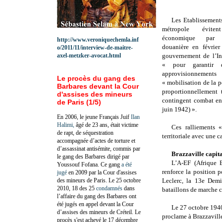
Les Etablissement
métropole éviten
économique par
http://www.veroniquechemla.inf
douanière en févrie
o/2011/11/interview-de-maitre-
axel-metzker-avocat.html
gouvernement de l’In
« pour garantir 
approvisionnem
Le procès du gang des
« mobilisation de la p
Barbares devant la Cour
proportionnellement 
d'assises des mineurs
contingent combat en 
de Paris (1/5)
juin 1942) ».
En 2006, le jeune Français Juif
Ilan
Halimi,
âgé de 23 ans, était victime
Ces ralliements «
de rapt, de séquestration
territoriale avec une c
accompagnée d’actes de torture et
d’assassinat antisémite, commis par
Brazzaville capita
le gang des Barbares dirigé par
L’A-EF (Afrique E
Youssouf Fofana. Ce gang
a été
renforce la position p
jugé
en 2009 par la Cour d'assises
des mineurs de Paris. Le 25 octobre
Leclerc, la 13e Demi
2010, 18 des 25
condamnés
dans
bataillons de marche co
l’affaire du gang des Barbares ont
été jugés en appel devant la Cour
Le 27 octobre 1940
d’assises des mineurs de Créteil. Le
proclame à Brazzaville
procès s'est achevé le 17 décembre