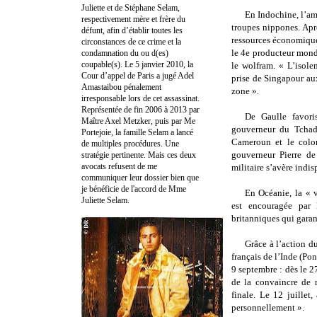
Juliette et de Stéphane Selam,
En Indochine, l’am
respectivement mère et frère du
troupes nippones. Apr
défunt, afin d’établir toutes les
ressources économique
circonstances de ce crime et la
le 4e producteur mondia
condamnation du ou d(es)
coupable(s). Le 5 janvier 2010, la
le wolfram. « L’isole
Cour d’appel de Paris a jugé Adel
prise de Singapour aux
Amastaibou pénalement
zone ».
irresponsable lors de cet assassinat.
Représentée de fin 2006 à 2013 par
De Gaulle favori
Maître Axel Metzker, puis par Me
gouverneur du Tchad,
Portejoie, la famille Selam a lancé
Cameroun et le colon
de multiples procédures. Une
gouverneur Pierre de
stratégie pertinente. Mais ces deux
avocats refusent de me
militaire s’avère indi
communiquer leur dossier bien que
je bénéficie de l'accord de Mme
En Océanie, la « v
Juliette Selam.
est encouragée par 
britanniques qui gara
Grâce à l’action 
français de l’Inde (Po
9 septembre : dès le 2
de la convaincre de r
finale. Le 12 juillet
personnellement ».