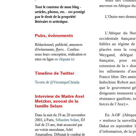
Mais des commiss
œuvrent en Afrique du
Tout le contenu de mon blog -
articles, photos, etc. - est protégé
L’Outre-mer demeur
par le droit de la propriété
littéraire et artistique.
L’Afrique du Nor
Pubs, évènements
occidentale françai
fidèles au régime de
Rédactionnel, publicité, annonces
placées sous la cou
d'évènements,
flyers
... Confiez-
nous leurs conception, réalisation et
Weygand, délégué 
mise en ligne
en cliquant ici
française, pour e
extension de la « dis
les ralliements d’a
Timeline de Twitter
France libre. Des ami
Indochine Robert aux 
Tweets de @VeroniqueChemla
que le gouverneur gé
dirigeants instaurent
Interview de Maitre Axel
résistance gaulliste, t
Metzker, avocat de la
forces de l’Axe) ».
famille Selam
En A-OF (Afrique
Dans la nuit du 19 au 20 novembre
2003, à Paris,
Sébastien Selam
, DJ
« renforce la surveill
Juif de 23 ans, était assassiné par
Dakar en septembre 1
un voisin musulman, Adel
d’information, de la pr
Amastaibou. Débutait le combat de