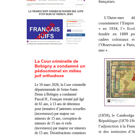
françaises.
L’Outre-mer d
couramment l’Empire f
« en 1934, l’« Ecol
fondée en 1889 po
cadres coloniaux e
l’Observatoire a Pari
mer ».
La Cour criminelle de
Bobigny a condamné un
pédocriminel en milieu
juif orthodoxe
Le 16 mars 2026, la Cour criminelle
départementale de Seine-Saint-
Denis à Bobigny a condamné
Pascal H., Français retraité juif âgé
de 61 ans, à 13 ans de détention
pour (tentative d’)atteintes sexuelles
(incestueuse) par majeur sur
(1859), le Cambodge 
mineurs de 15 ans, corruption de
République (1870-1940
mineurs de 15 ans et viols
l’adjonction à la Fran
(incestueux) par majeur sur mineurs
et des territoires d’
de 15 ans. Des
infractions commises