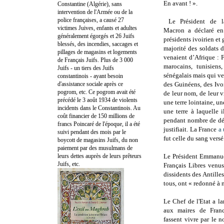
En avant ! ».
Constantine (Algérie), sans
intervention de l'Armée ou de la
police françaises, a causé 27
Le Président de l
victimes Juives, enfants et adultes
Macron a déclaré e
généralement égorgés et 26 Juifs
présidents ivoirien et
blessés, des incendies, saccages et
majorité des soldats d
pillages de magasins et logements
venaient d’Afrique : F
de Français Juifs. Plus de 3 000
marocains, tunisiens,
Juifs - un tiers des Juifs
sénégalais mais qui ve
constantinois - ayant besoin
d'assistance sociale après ce
des Guinéens, des Ivo
pogrom, etc. Ce pogrom avait été
de leur nom, de leur vi
précédé le 3 août 1934 de violents
une terre lointaine, un
incidents dans le Constantinois. Au
une terre à laquelle 
coût financier de 150 millions de
pendant nombre de déc
francs Poincaré de l'époque, il a été
justifiait. La France
a 
suivi pendant des mois par le
fut celle du sang versé
boycott de magasins Juifs, du non
paiement par des musulmans de
leurs dettes auprès de leurs prêteurs
Le Président Emmanu
Juifs, etc.
Français Libres venus
dissidents des Antill
tous, ont « redonné à n
Le Chef de l'Etat a l
aux maires de Franc
fassent vivre par le 