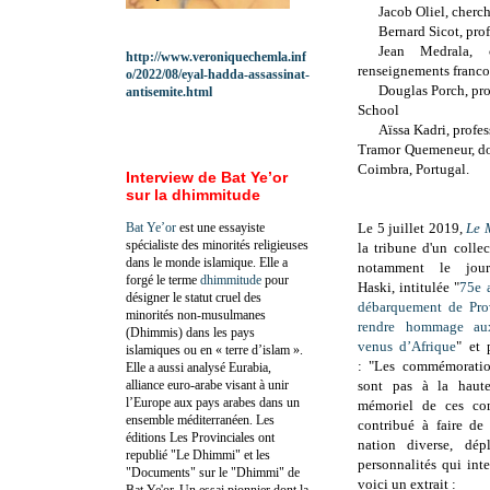
Jacob Oliel, cherc
Bernard Sicot, pro
Jean Medrala, c
http://www.veroniquechemla.inf
renseignements franco
o/2022/08/eyal-hadda-assassinat-
Douglas Porch, pro
antisemite.html
School
Aïssa Kadri, profe
Tramor Quemeneur, doc
Coimbra, Portugal.
Interview de Bat Ye’or
sur la dhimmitude
Bat Ye’or
est une essayiste
Le 5 juillet 2019,
Le 
spécialiste des minorités religieuses
la tribune d'un colle
dans le monde islamique. Elle a
notamment le journ
forgé le terme
dhimmitude
pour
Haski, intitulée "
75e 
désigner le statut cruel des
débarquement de Prov
minorités non-musulmanes
rendre hommage au
(Dhimmis) dans les pays
venus d’Afrique
" et 
islamiques ou en « terre d’islam ».
:
"Les commémoratio
Elle a aussi analysé Eurabia,
alliance euro-arabe visant à unir
sont pas à la haute
l’Europe aux pays arabes dans un
mémoriel de ces co
ensemble méditerranéen. Les
contribué à faire de
éditions Les Provinciales ont
nation diverse, d
republié "Le Dhimmi" et les
personnalités qui inte
"Documents" sur le "Dhimmi" de
voici un extrait :
Bat Ye'or. Un essai pionnier dont la