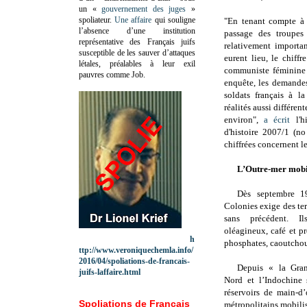
un «
gouvernement des juges
»
spoliateur.
Une affaire
qui souligne
"En tenant compte à
l’absence d’une institution
passage des troupes
représentative des Français juifs
relativement importa
susceptible de les sauver d’attaques
eurent lieu, le chiff
létales, préalables à leur exil
communiste féminine 
pauvres comme Job.
enquête, les demande
soldats français à l
réalités aussi différen
environ",
a écrit
l'h
d'histoire 2007/1 (n
chiffrées concernent l
L’Outre-mer mobil
Dès septembre 1
Colonies exige des ter
sans précédent.
I
oléagineux, café et pr
h
phosphates, caoutchouc
ttp://www.veroniquechemla.info/
2016/04/spoliations-de-francais-
Depuis « la Gran
juifs-laffaire.html
Nord et l’Indochine
réservoirs de main-d
Spoliations de Français
métropolitains mobili