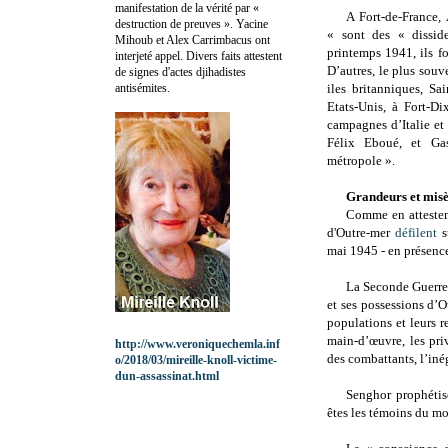
manifestation de la vérité par «
A Fort-de-France,
destruction de preuves ». Yacine
« sont des « disside
Mihoub et Alex Carrimbacus ont
printemps 1941, ils f
interjeté appel. Divers faits attestent
D’autres, le plus souve
de signes d'actes djihadistes
antisémites.
iles britanniques, S
Etats-Unis, à Fort-D
campagnes d’Italie et
Félix Eboué, et Ga
métropole ».
Grandeurs et misè
Comme en atteste
d'Outre-mer
défilent
s
mai 1945 - en présence
La Seconde Guerre 
et ses possessions d’O
populations et leurs r
main-d’œuvre, les priv
http://www.veroniquechemla.inf
des combattants, l’inég
o/2018/03/mireille-knoll-victime-
dun-assassinat.html
Senghor prophétis
êtes les témoins du m