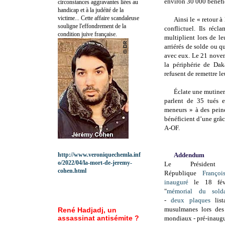
environ 30 000 bénéfic
circonstances aggravantes liées au
handicap et à la judéité de la
victime... Cette affaire scandaleuse
Ainsi le « retour à
souligne l'effondrement de la
conflictuel. Ils récl
condition juive française.
multiplient lors de l
arriérés de solde ou q
avec eux. Le 21 novem
la périphérie de Daka
refusent de remettre l
Éclate une mutineri
parlent de 35 tués 
meneurs » à des pein
bénéficient d’une grâ
A-OF.
http://www.veroniquechemla.inf
Addendum
o/2022/04/la-mort-de-jeremy-
Le Préside
cohen.html
République
Françoi
inauguré
le 18 fév
"
mémorial du sold
-
deux plaques
list
musulmanes lors des
René Hadjadj, un
assassinat antisémite ?
mondiaux - pré-inaug