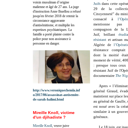
voisin musulman d’origine
Juifs
dans cette opérat
malienne et âgé de 27 ans. La juge
29 de la collect
d'instruction Anne Ihuellou a refusé
Citoyenneté” du minis
jusqu'en février 2018 de retenir la
consacré à
l’Opé
circonstance aggravante
mentionne pa
d'antisémitisme, et multiplie les
compagnon de la Li
expertises psychiatriques. La
famille a porté plainte contre la
Juif, brillant
étud
police pour non assistance à
résistant
et artisan m
personne en danger.
Algérie de
l’Opérat
résistance comptait
dont la moitié éta
moment de vérité, 400
: presque tous ceux 
résistant Juif de l'Opé
documentaire
The Nig
Apres « l’éliminat
http://www.veroniquechemla.inf
général Giraud, évad
o/2017/06/assassinat-antisemite-
maintient sur place les
de-sarah-halimi.html
au général de Gaulle, 
est noué avec la créa
similaire à un gouver
Mireille Knoll, victime
généraux.
d'un djihadiste ?
Mireille Knoll
, veuve juive
Le 18 juin, est in