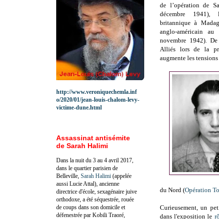
de l’opération de Sa
décembre 1941), 
britannique à Madag
anglo-américain au
novembre 1942). De 
Alliés lors de la p
augmente les tensions
http://www.veroniquechemla.inf
o/2020/01/jean-louis-chalom-levy-
victime-dune.html
Assassinat antisémite
de Sarah Halimi
Dans la nuit du 3 au 4 avril 2017,
dans le quartier parisien de
Belleville,
Sarah Halimi
(appelée
aussi Lucie Attal), ancienne
du Nord (
Opération T
directrice d'école, sexagénaire juive
orthodoxe, a été séquestrée, rouée
de coups dans son domicile et
Curieusement, un pet
défenestrée par Kobili Traoré,
dans l'exposition le
r