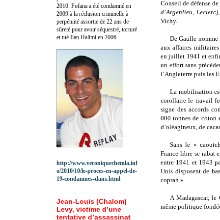
Conseil de défense de
2010.
Fofana a été c
ondamné en
d’Argenlieu, Leclerc)
2009 à la réclusion criminelle à
Vichy.
perpétuité assortie de 22 ans de
sûreté pour avoir séquestré, torturé
et tué Ilan Halimi en 2006.
De Gaulle nomme F
aux affaires militair
en juillet 1941 et enf
un effort sans précéden
l’Angleterre puis les E
La
mobilisation es
corollaire le travail 
signe des accords co
000 tonnes de coton e
d’oléagineux, de caca
Sans le « caoutch
France libre se rabat 
entre 1941 et 1943 p
http://www.veroniquechemla.inf
o/2010/10/le-proces-en-appel-de-
Unis disposent de bas
19-condamnes-dans.html
coprah ».
A Madagascar, le 
Jean-Louis (Chalom)
même politique fondée 
Levy, victime d’une
tentative d’assassinat