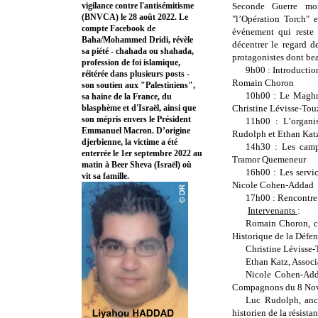
vigilance contre l'antisémitisme
Seconde Guerre mo
(BNVCA) le 28 août 2022. Le
"l’Opération Torch" e
compte Facebook de
événement qui reste 
Baha/Mohammed Dridi, révèle
décentrer le regard d
sa piété - chahada ou shahada,
protagonistes dont be
profession de foi islamique,
9h00 : Introductio
réitérée dans plusieurs posts -
Romain Choron
son soutien aux "Palestiniens",
10h00 : Le Maghre
sa haine de la France, du
blasphème et d'Israël, ainsi que
Christine Lévisse-Tou
son mépris envers le Président
11h00 : L’organi
Emmanuel Macron. D’origine
Rudolph et Ethan Kat
djerbienne, la victime a été
14h30 : Les camp
enterrée le 1er septembre 2022 au
Tramor Quemeneur
matin à Beer Sheva (Israël) où
16h00 : Les servi
vit sa famille.
Nicole Cohen-Addad
17h00 : Rencontre 
Intervenants
:
Romain Choron, co
Historique de la Défen
Christine Lévisse-T
Ethan Katz, Associa
Nicole Cohen-Addad
Compagnons du 8 No
Luc Rudolph, anci
historien de la résista