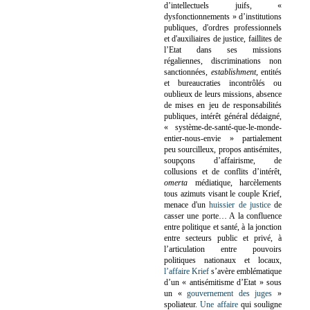
d’intellectuels juifs, «
dysfonctionnements » d’institutions
publiques, d'ordres professionnels
et d'auxiliaires de justice, faillites de
l’Etat dans ses missions
régaliennes, discriminations non
sanctionnées,
establishment
, entités
et bureaucraties incontrôlés ou
oublieux de leurs missions, absence
de mises en jeu de responsabilités
publiques, intérêt général dédaigné,
« système-de-santé-que-le-monde-
entier-nous-envie » partialement
peu sourcilleux, propos antisémites,
soupçons d’affairisme, de
collusions et de conflits d’intérêt,
omerta
médiatique, harcèlements
tous azimuts visant le couple Krief,
menace d'un
huissier de justice
de
casser une porte…
A la confluence
entre politique et santé, à la jonction
entre secteurs public et privé, à
l’articulation entre pouvoirs
politiques nationaux et locaux,
l’affaire Krief
s’avère emblématique
d’un « antisémitisme d’Etat » sous
un «
gouvernement des juges
»
spoliateur.
Une affaire
qui souligne