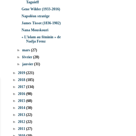
Taguieff
Gene Wilder (1933-2016)
Napoléon stratège
James Tissot (1836-1902)
Nana Mouskouri
« L’islam au féminin » de
Nadja Frenz
►
mars
(27)
►
février
(28)
►
janvier
(31)
►
2019
(221)
►
2018
(185)
►
2017
(134)
►
2016
(98)
►
2015
(68)
►
2014
(50)
►
2013
(22)
►
2012
(22)
►
2011
(27)
►
2010
(10)