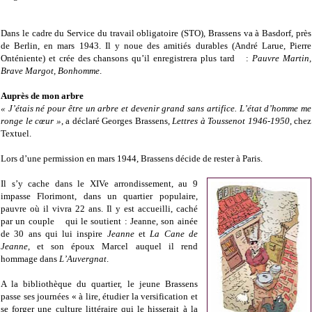
Dans le cadre du Service du travail obligatoire (STO), Brassens va à Basdorf, près
de Berlin, en mars 1943. Il y noue des amitiés durables (André Larue, Pierre
Onténiente) et crée des chansons qu’il enregistrera plus tard :
Pauvre Martin,
Brave Margot, Bonhomme
.
Auprès de mon arbre
« J’étais né pour être un arbre et devenir grand sans artifice. L’état d’homme me
ronge le cœur »
, a déclaré
Georges Brassens,
Lettres à Toussenot 1946-1950
, chez
Textuel.
Lors d’une permission en mars 1944, Brassens décide de rester à Paris.
Il s’y cache dans le XIVe arrondissement, au 9
impasse Florimont, dans un quartier populaire,
pauvre où il vivra 22 ans. Il y est accueilli, caché
par un couple qui le soutient : Jeanne, son ainée
de 30 ans qui lui inspire
Jeanne
et
La Cane de
Jeanne
, et son époux Marcel auquel il rend
hommage dans
L’Auvergnat
.
A la bibliothèque du quartier, le jeune Brassens
passe ses journées « à lire, étudier la versification et
se forger une culture littéraire qui le hisserait à la