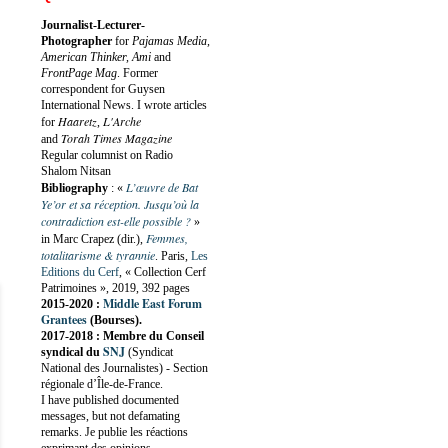
Journalist-Lecturer-
Photographer
for
Pajamas Media,
American Thinker, Ami
and
FrontPage Mag
. Former
correspondent for Guysen
International News. I wrote articles
Haaretz
L'Arche
for
,
Torah Times Magazine
and
Regular columnist on Radio
Shalom Nitsan
L’œuvre de Bat
Bibliography
:
«
Ye’or et sa réception. Jusqu’où la
contradiction est-elle possible ?
»
Femmes,
in Marc Crapez (dir.),
totalitarisme & tyrannie
. Paris,
Les
Editions du Cerf
, « Collection Cerf
Patrimoines », 2019, 392 pages
Middle East Forum
2015-2020 :
Grantees
(Bourses).
2017-2018 : Membre du Conseil
SNJ
syndical du
(Syndicat
National des Journalistes) - Section
régionale d’Île-de-France.
I have published documented
messages, but not defamating
remarks. Je publie les réactions