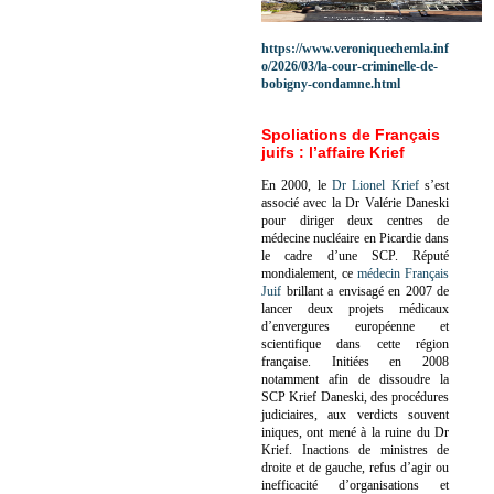
https://www.veroniquechemla.inf
o/2026/03/la-cour-criminelle-de-
bobigny-condamne.html
Spoliations de Français
juifs : l’affaire Krief
En 2000, le
Dr Lionel Krief
s’est
associé avec la Dr Valérie Daneski
pour diriger deux centres de
médecine nucléaire en Picardie dans
le cadre d’une SCP.
Réputé
mondialement, ce
médecin Français
Juif
brillant a envisagé en 2007 de
lancer deux projets médicaux
d’envergures européenne et
scientifique dans cette région
française.
Initiées en 2008
notamment afin de dissoudre la
SCP Krief Daneski, des procédures
judiciaires, aux verdicts souvent
iniques, ont mené à la ruine du Dr
Krief.
Inactions de ministres de
droite et de gauche, refus d’agir ou
inefficacité d’organisations et