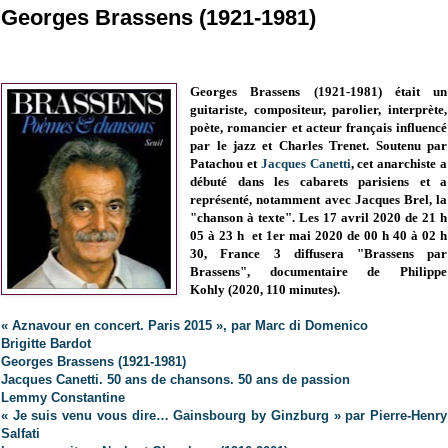
Georges Brassens (1921-1981)
Georges Brassens (1921-1981) était un
guitariste, compositeur, parolier, interprète,
poète, romancier et acteur français influencé
par le jazz et Charles Trenet. Soutenu par
Patachou et
Jacques Canetti
, cet anarchiste a
débuté dans les cabarets parisiens et a
représenté, notamment avec Jacques Brel, la
"chanson à texte".
Les
17 avril 2020 de 21 h
05 à 23 h et 1er mai 2020 de 00 h 40 à 02 h
30
, France 3 diffusera "
Brassens par
Brassens", documentaire de
Philippe
Kohly
(
2020,
110 minutes).
« Aznavour en concert. Paris 2015 », par Marc di Domenico
Brigitte Bardot
Georges Brassens (1921-1981)
Jacques Canetti. 50 ans de chansons. 50 ans de passion
Lemmy Constantine
« Je suis venu vous dire… Gainsbourg by Ginzburg » par Pierre-Henry
Salfati