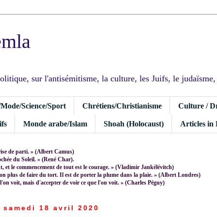
emla
tique, sur l'antisémitisme, la culture, les Juifs, le judaïsme, I
/Mode/Science/Sport
Chrétiens/Christianisme
Culture / D
fs
Monde arabe/Islam
Shoah (Holocaust)
Articles in
rise de parti. » (Albert Camus)
rochée du Soleil. » (René Char).
 et le commencement de tout est le courage. » (Vladimir Jankélévitch)
non plus de faire du tort. Il est de porter la plume dans la plaie. » (Albert Londres)
 l'on voit, mais d'accepter de voir ce que l'on voit. » (Charles Péguy)
samedi 18 avril 2020