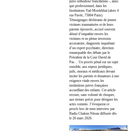
juive orthodoxe francilienne -, ainsi
que professionnel, dans les
Institutions Yad Mordekhaï (alors 4
rue Pavée, 75004 Paris).
Témoignages déchirants de jeunes
victimes traumatisées et de leurs
parents éprouvés, accusé souvent
dénué d’empathie envers les
victimes et en pleine inversion
accusatoire, diagnostic inquiétant
d’un expert psychiatre, direction
remarquable des débats par le
Président de la Cour David de
Pas… Un procès pénal sur un sujet
sensible, aux enjeux juridiques,
juifs, moraux et médicaux devant
inciter les parents et donateurs à une
exigence vitale envers les
institutions juives françaises
accueillant des enfants. Cet article
recourt, sans volonté de choquer,
aux termes précis pour désigner les
actes commis. J’évoquerai ce
procès lors de mon interview par
Radio Chalom Nitsan diffusée dès
le 26 mars 2026.