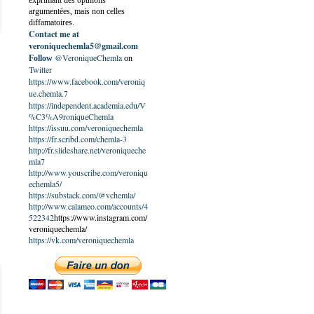
exprimant des opinions
argumentées, mais non celles
diffamatoires.
Contact me at
veroniquechemla5@gmail.com
@VeroniqueChemla
Follow
on
Twitter
https://www.facebook.com/veroniq
ue.chemla.7
https://independent.academia.edu/V
%C3%A9roniqueChemla
https://issuu.com/veroniquechemla
https://fr.scribd.com/chemla-3
http://fr.slideshare.net/veroniqueche
mla7
http://www.youscribe.com/veroniqu
echemla5/
https://substack.com/@vchemla/
http://www.calameo.com/accounts/4
522342
https://www.instagram.com/
veroniquechemla/
https://vk.com/veroniquechemla