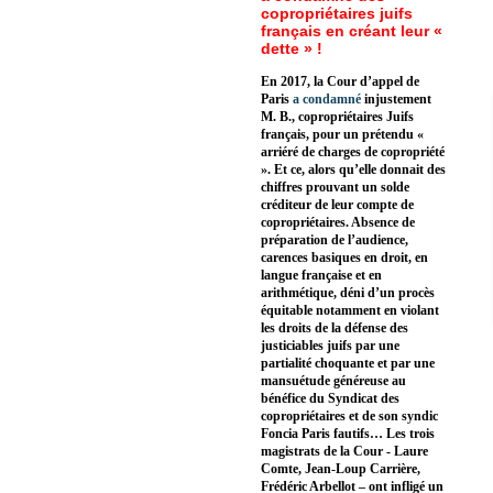
copropriétaires juifs
français en créant leur «
dette » !
En 2017, la Cour d’appel de
Paris
a condamné
injustement
M. B., copropriétaires Juifs
français, pour un prétendu «
arriéré de charges de copropriété
». Et ce, alors qu’elle donnait des
chiffres prouvant un solde
créditeur de leur compte de
copropriétaires. Absence de
préparation de l’audience,
carences basiques en droit, en
langue française et en
arithmétique, déni d’un procès
équitable notamment en violant
les droits de la défense des
justiciables juifs par une
partialité choquante et par une
mansuétude généreuse au
bénéfice du Syndicat des
copropriétaires et de son syndic
Foncia Paris fautifs… Les trois
magistrats de la Cour - Laure
Comte, Jean-Loup Carrière,
Frédéric Arbellot – ont infligé un