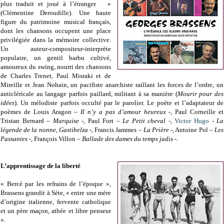
plus traduit et joué à l’étranger »
(Clémentine Deroudille). Une haute
figure du patrimoine musical français,
dont les chansons occupent une place
privilégiée dans la mémoire collective.
Un auteur-compositeur-interprète
populaire, un gentil barbu cultivé,
amoureux du swing, nourri des chansons
de Charles Trenet, Paul Misraki et de
Mireille et Jean Nohain, un pacifiste anarchiste raillant les forces de l’ordre, un
anticléricale au langage parfois paillard, militant à sa manière (
Mourir pour des
idées
). Un mélodiste parfois occulté par le parolier. Le poète et l’adaptateur de
poèmes de Louis Aragon –
Il n’y a pas d’amour heureux -
, Paul Corneille et
Tristan Bernard –
Marquise -
, Paul Fort –
Le Petit cheval -,
Victor Hugo
-
La
légende de la nonne, Gastibelza
-, Francis Jammes –
La Prière
-, Antoine Pol –
Les
Passantes -
, François Villon –
Ballade des dames du temps jadis
-.
L’apprentissage de la liberté
« Bercé par les refrains de l’époque »,
Brassens grandit à Sète, « entre une mère
d’origine italienne, fervente catholique
et un père maçon, athée et libre penseur
».