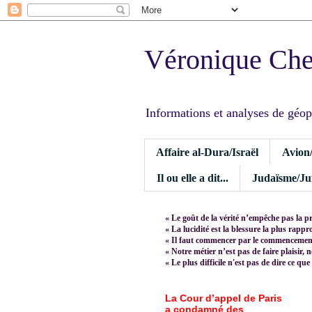
Véronique Ch
Informations et analyses de géopoli
Affaire al-Dura/Israël
Avion
Il ou elle a dit...
Judaïsme/Jui
« Le goût de la vérité n’empêche pas la p
« La lucidité est la blessure la plus rapp
« Il faut commencer par le commencement,
« Notre métier n’est pas de faire plaisir, 
« Le plus difficile n'est pas de dire ce que
La Cour d’appel de Paris
a condamné des