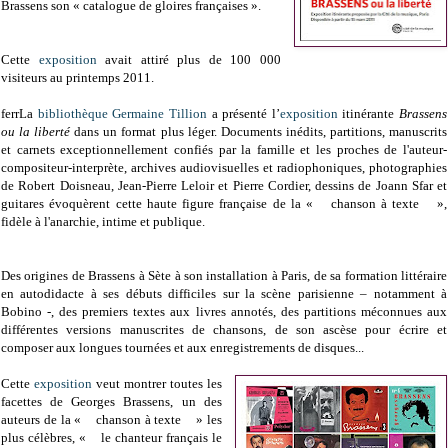
Brassens son « catalogue de gloires françaises ».
Cette
exposition
avait attiré plus de 100 000
visiteurs au printemps 2011.
ferrLa
bibliothèque Germaine Tillion
a présenté l’
exposition
itinérante
Brassens
ou la liberté
dans un format plus léger. Documents inédits, partitions, manuscrits
et carnets exceptionnellement confiés par la famille et les proches de l'auteur-
compositeur-interprète, archives audiovisuelles et radiophoniques, photographies
de Robert Doisneau, Jean-Pierre Leloir et Pierre Cordier, dessins de Joann Sfar et
guitares évoquèrent cette haute figure française de la « chanson à texte »,
fidèle à l'anarchie, intime et publique.
Des origines de Brassens à Sète à son installation à Paris, de sa formation littéraire
en autodidacte à ses débuts difficiles sur la scène parisienne – notamment à
Bobino -, des premiers textes aux livres annotés, des partitions méconnues aux
différentes versions manuscrites de chansons, de son ascèse pour écrire et
composer aux longues tournées et aux enregistrements de disques...
Cette
exposition
veut montrer toutes les
facettes de Georges Brassens, un des
auteurs de la « chanson à texte » les
plus célèbres, « le chanteur français le