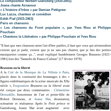
Le compositeur Norbert Glanzberg (1910-2001)
Joana chante Aznavour
« L’histoire d’Irène » par Damian Pettigrew
Luc Lazza, chanteur et comédien
Edith Piaf (1915-1963)
Paris en chansons
« Les chansons du Front populaire », par Yves Riou et Philippe
Pouchain
« Chantons la Libération » par Philippe Pouchain et Yves Riou
"Il faut que mes chansons aient l'air d'être parlées, il faut que ceux qui m'entendent
croient que je parle, croient que je ne sais pas chanter, que je fais des petites
musiquettes comme ça...", avait expliqué humblement Georges Brassens (1921-
1981) lors des "Samedis de France-Culture" (17 février 1979)
Brassens ou la liberté
A la
Cité de la Musique de La Villette à Paris
,
placée dans la continuité des hommages à des «
figures emblématiques de la scène musicale du XXe
siècle », l'
exposition
Brassens ou la liberté
avait
été conçue par deux commissaires :
Clémentine
Deroudille
, historienne de l’art et petite-fille de
Robert Doisneau, et
Joann Sfar
, dessinateur,
scénariste et réalisateur. Après le
Petit prince
et
Gainsbourg, Joann Sfar avait augmenté avec