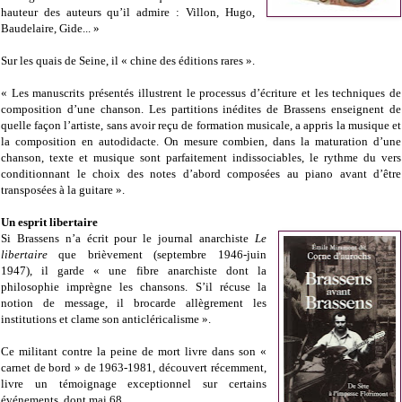
hauteur des auteurs qu’il admire : Villon, Hugo,
Baudelaire, Gide... »
Sur les quais de Seine, il « chine des éditions rares ».
« Les manuscrits présentés illustrent le processus d’écriture et les techniques de
composition d’une chanson. Les partitions inédites de Brassens enseignent de
quelle façon l’artiste, sans avoir reçu de formation musicale, a appris la musique et
la composition en autodidacte. On mesure combien, dans la maturation d’une
chanson, texte et musique sont parfaitement indissociables, le rythme du vers
conditionnant le choix des notes d’abord composées au piano avant d’être
transposées à la guitare ».
Un esprit libertaire
Si Brassens n’a écrit pour le journal anarchiste
Le
libertaire
que brièvement (septembre 1946-juin
1947), il garde « une fibre anarchiste dont la
philosophie imprègne les chansons. S’il récuse la
notion de message, il brocarde allègrement les
institutions et clame son anticléricalisme ».
Ce militant contre la peine de mort livre dans son «
carnet de bord » de 1963-1981, découvert récemment,
livre un témoignage exceptionnel sur certains
événements, dont mai 68.