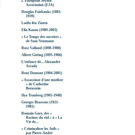
L'European Jewish
Association (EJA)
Douglas Fairbanks (1883-
1939)
Latifa ibn Ziaten
Elia Kazan (1909-2003)
« Le Temps des ouvriers »
de Stan Neumann
Rose Valland (1898-1980)
Albert Göring (1895-1966)
L’enfance de... Alexandre
Arcady
René Dumont (1904-2001)
« Assassinat d'une modiste
» de Catherine
Bernstein
Ilya Trauberg (1905-1948)
Georges Brassens (1921-
1981)
Romain Gary, des «
Racines du ciel » à « La
Vie de...
« Criminaliser les Juifs »
par Pierre-André